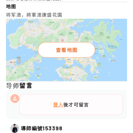
地图
将军澳，將軍澳康盛花園
查看地图
导师留言
登入
後才可留言
導師編號
153398