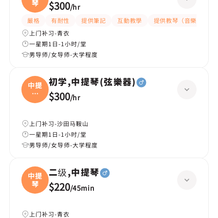
琴
$300
/
hr
嚴格
有耐性
提供筆記
互動教學
提供教琴（音樂）
上门补习-青衣
一星期1日-1小时/堂
男导师/女导师-大学程度
初学,中提琴(弦樂器)
中提
琴
$300
/
hr
(弦
上门补习-沙田马鞍山
一星期1日-1小时/堂
男导师/女导师-大学程度
二级,中提琴
中提
琴
$220
/
45min
上门补习-青衣