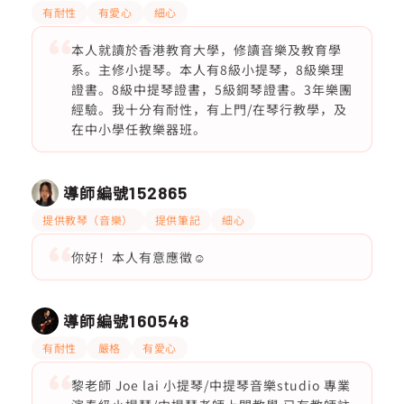
有耐性
有愛心
細心
本人就讀於香港教育大學，修讀音樂及教育學
系。主修小提琴。本人有8級小提琴，8級樂理
證書。8級中提琴證書，5級鋼琴證書。3年樂團
經驗。我十分有耐性，有上門/在琴行教學，及
在中小學任教樂器班。
導師編號
152865
提供教琴（音樂）
提供筆記
細心
你好！本人有意應徵☺️
導師編號
160548
有耐性
嚴格
有愛心
黎老師 Joe lai 小提琴/中提琴音樂studio 專業