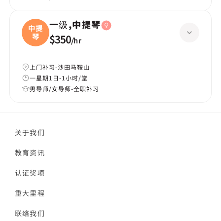
一级,中提琴
中提
琴
$350
/
hr
上门补习-沙田马鞍山
一星期1日-1小时/堂
男导师/女导师-全职补习
关于我们
教育资讯
认证奖项
重大里程
联络我们