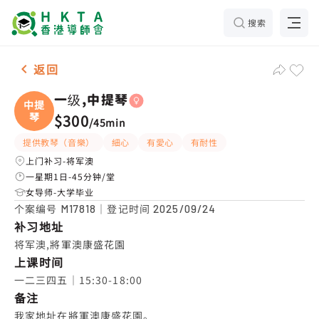
搜索
女-1名 一级,中提琴，将军澳 补习推介
返回
一级,中提琴
中提
琴
$300
/
45min
提供教琴（音樂）
細心
有愛心
有耐性
上门补习-将军澳
一星期1日-45分钟/堂
女导师-大学毕业
个案编号
｜登记时间
M17818
2025/09/24
补习地址
将军澳,將軍澳康盛花園
上课时间
一二三四五｜15:30-18:00
备注
我家地址在將軍澳康盛花園。