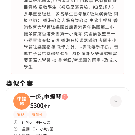
演奏級小提琴/中提琴老師上門教學 已有教師註
冊資格 招收學生（初級至演奏級，K3至成人）
多年豐富經驗，多名學生已考獲8級及演奏級 關
於老師： 香港教育大學音樂教育 主修小提琴 香
港教育大學管弦樂團首席香港青年樂團第二小
提琴首席香港樂團第一小提琴 英國倫敦聖三一
小提琴演奏級文憑 香港名校樂器導師 多間中小
學管弦樂團指揮 教學方針： -專教姿勢不良，音
準拍子音感基礎想進步 -風格演繹及樂理認知需
要更深入學習 -計劃考級/考樂團的同學 -及成人
學生
类似个案
一级,中提琴
中提
琴
$300
/
hr
嚴格
有耐性
上门补习-沙田火炭
一星期1日-1小时/堂