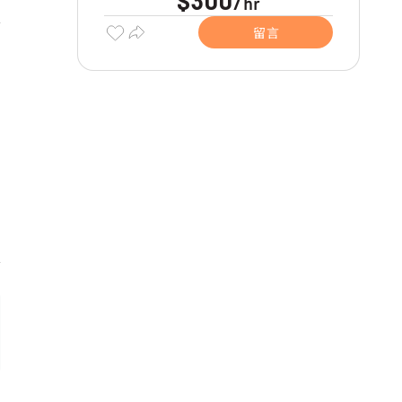
$300
hr
/
留言