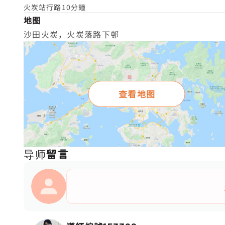
火炭站行路10分鐘
地图
沙田火炭，火炭落路下邨
查看地图
导师留言