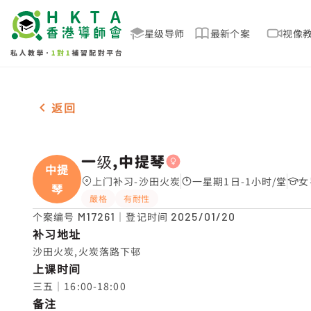
星级导师
最新个案
视像
女-1名 一级,中提琴，沙田火炭 补习推介
返回
一级,中提琴
中提
上门补习-沙田火炭
一星期1日-1小时/堂
女
琴
嚴格
有耐性
个案编号
M17261
｜登记时间
2025/01/20
补习地址
沙田火炭,火炭落路下邨
上课时间
三五｜16:00-18:00
备注