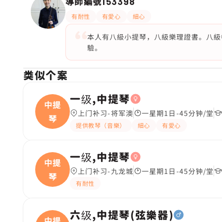
導師編號
153398
有耐性
有愛心
細心
本人有八級小提琴，八級樂理證書。八級
驗。
类似个案
一级,中提琴
中提
上门补习-将军澳
一星期1日-45分钟/堂
琴
提供教琴（音樂）
細心
有愛心
一级,中提琴
中提
上门补习-九龙城
一星期1日-45分钟/堂
琴
有耐性
六级,中提琴(弦樂器)
中提