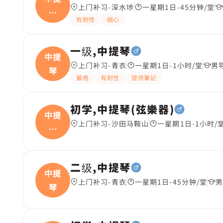
上门补习-深水埗
一星期1日-45分钟/堂
琴
有耐性
細心
(弦
一级,中提琴
中提
上门补习-青衣
一星期1日-1小时/堂
男
琴
嚴格
有耐性
提供筆記
初学,中提琴(弦樂器)
中提
上门补习-沙田马鞍山
一星期1日-1小时/
琴
(弦
二级,中提琴
中提
上门补习-青衣
一星期1日-45分钟/堂
男
琴