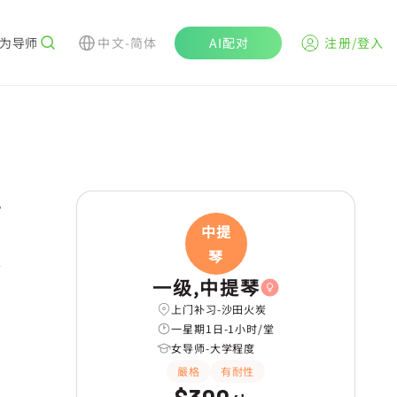
为导师
中文-简体
AI配对
注册/登入
r
中提
琴
一级,中提琴
上门补习-沙田火炭
一星期1日-1小时/堂
女导师-大学程度
嚴格
有耐性