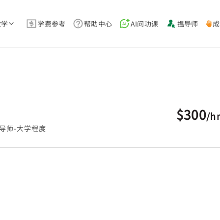
教学
学费参考
帮助中心
AI问功课
揾导师
成
$300
/
h
导师-大学程度