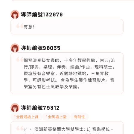
導師編號
132676
有意！
導師編號
98035
鋼琴演奏級女導師，十多年教學經驗，古典/流
行/即興，樂理，伴奏，編曲/作曲，理科碩士，
觀塘設有音樂室，近觀塘地鐵站，三角琴教
學，可錄影考試。 會為學生製作練習影片。音
樂室另有色士風教學及樂團。
導師編號
79312
*全普通話上課
*全英語上堂
有耐性
✅ • 澳洲新英格蘭大學雙學士: 1) 音樂學位 -