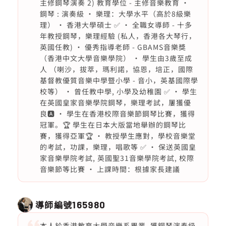
主修鋼琴演奏 2) 教育學位 - 主修音樂教育 •
鋼琴 : 演奏級 • 樂理：大學水平（高於8級樂
理） • 香港大學碩士 ✅ • 全職女導師 - 十多
年教授鋼琴，樂理經驗 (私人，香港各大琴行，
英國任教) • 優秀指導老師 - GBAMS音樂獎
（香港中文大學音樂學院） • 學生由3歲至成
人 （喇沙，拔萃，瑪利諾，協恩，培正，國際
基督教優質音樂中學暨小學 - 音小，英基國際學
校等） • 曾任教中學, 小學及幼稚園 ✅ • 學生
在英國皇家音樂學院鋼琴，樂理考試，屢獲優
良🅰️ • 學生在香港校際音樂節鋼琴比賽，獲得
冠軍。🏆 學生在日本大版當地舉辦的鋼琴比
賽，獲得亞軍🏆 • 教授學生應對，學校音樂堂
的考試，功課，樂理，唱歌等 ✅ • 保送英國皇
家音樂學院考試, 英國聖31音樂學院考試, 校際
音樂節等比賽 • 上課時間：根據家長建議
導師編號
165980
本人於香港教育大學音樂系畢業, 獲鋼琴演奏級