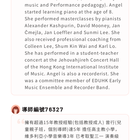
music and Performance pedagogy). Angel
started learning piano at the age of 8.
She performed masterclasses by pianists
Alexander Kashpurin, David Mooney, Jan
Čmejla, Jan Loeffler and Sunmi Lee. She
also received professional coaching from
Colleen Lee, Shum Kin Wai and Karl Lo.
She has performed in a student-teacher
concert at the Jehovahjireh Concert Hall
of the Hong Kong International Institute
of Music. Angel is also a recorderist. She
was a committee member of EDUHK Early
Music Ensemble and Recorder Band.
導師編號
76327
擁有超過15年教授經驗(包括教授成人) 曾行(兒
童親子班，個別導師)達5年 擔任高主教小學，
維多利亞小學音樂導3年 已考取聖三一 演奏級