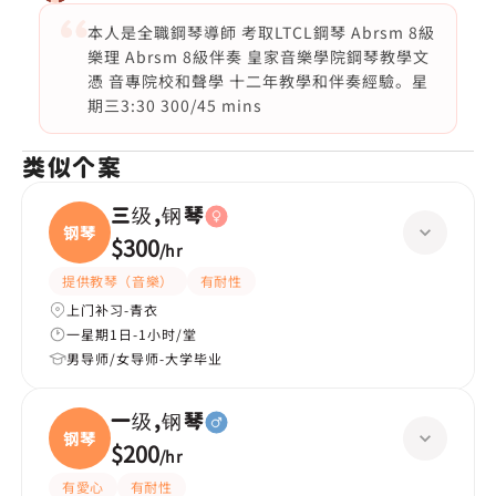
本人是全職鋼琴導師 考取LTCL鋼琴 Abrsm 8級
樂理 Abrsm 8級伴奏 皇家音樂學院鋼琴教學文
憑 音專院校和聲學 十二年教學和伴奏經驗。星
期三3:30 300/45 mins
类似个案
三级,钢琴
钢琴
$300
/
hr
提供教琴（音樂）
有耐性
上门补习-青衣
一星期1日-1小时/堂
男导师/女导师-大学毕业
一级,钢琴
钢琴
$200
/
hr
有愛心
有耐性