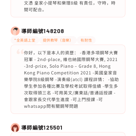
文憑 皇家小提琴和樂理8級 有責任，守時，時
間可配合。
導師編號
148208
*全英語上堂
提供教琴（音樂）
有耐性
你好，以下是本人的資歷： -香港多項鋼琴大賽
冠軍 - 2nd-place, 維也納國際鋼琴大賽, 2021
-3rd-prize, Solo Piano – Grade 8, Hong
Kong Piano Competition 2021 -英國皇家音
樂學院8級鋼琴 -演奏級(atcl) 課程詳情： -協助
學生參加各種比賽及學校考試取得佳績 -學生多
次取得頭三名 -可用英文/廣東話/普通話授課 -
會跟家長交代學生進度 -可上門授課 -可
whatsapp問有關鋼琴問題
導師編號
125501