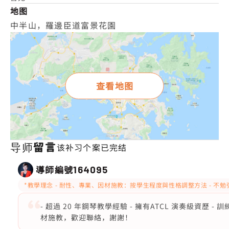
地图
中半山，羅邊臣道富景花園
查看地图
导师留言
该补习个案已完结
導師編號
164095
*教學理念 - 耐性、專業、因材施教：按學生程度與性格調整方法 - 
- 超過 20 年鋼琴教學經驗 - 擁有ATCL 演奏級資歷 
材施教，歡迎聯絡，謝謝！