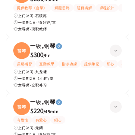
提供教琴（音樂）
解題思路
題目講解
課程設計
互動教
上门补习-石硖尾
一星期1日-45分钟/堂
女导师-现职教师
一级,钢琴
钢琴
$300
/
hr
長期補習
互動教學
指導功課
提供筆記
細心
有愛心
上门补习-九龙塘
一星期2日-1小时/堂
女导师-全职补习
一级,钢琴
钢琴
$220
/
45min
有耐性
有愛心
細心
上门补习-元朗
一星期1日-45分钟/堂