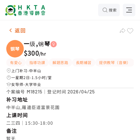
搜索
女2名 一级,钢琴，中半山 补习推介
返回
一级,钢琴
钢琴
$300
/
hr
有愛心
指導功課
解題思路
長期補習
提供教琴（音樂）
上门补习-中半山
一星期2日-1.5小时/堂
女导师-大学毕业
个案编号
｜登记时间
M18215
2026/04/25
补习地址
中半山,羅邊臣道富景花園
上课时间
二三四｜15:30-18:00
备注
暂无