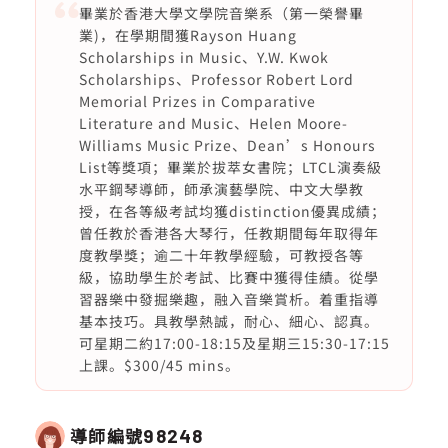
畢業於香港大學文學院音樂系（第一榮譽畢
業)，在學期間獲Rayson Huang
Scholarships in Music、Y.W. Kwok
Scholarships、Professor Robert Lord
Memorial Prizes in Comparative
Literature and Music、Helen Moore-
Williams Music Prize、Dean’s Honours
List等獎項；畢業於拔萃女書院；LTCL演奏級
水平鋼琴導師，師承演藝學院、中文大學教
授，在各等級考試均獲distinction優異成績；
曾任教於香港各大琴行，任教期間每年取得年
度教學獎；逾二十年教學經驗，可教授各等
級，協助學生於考試、比賽中獲得佳績。從學
習器樂中發掘樂趣，融入音樂賞析。着重指導
基本技巧。具教學熱誠，耐心、細心、認真。
可星期二約17:00-18:15及星期三15:30-17:15
上課。$300/45 mins。
導師編號
98248