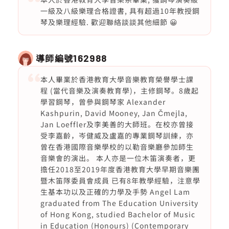
一級及八級樂理合格證書, 具有超過10年教授鋼
琴及樂理經驗. 歡迎聯絡談談其他細節 😀
導師編號
162988
本人畢業於香港教育大學音樂教育榮譽學士課
程 (當代音樂及演奏教育學)，主修鋼琴。8歲起
學習鋼琴，曾參與鋼琴家 Alexander
Kashpurin, David Mooney, Jan Čmejla,
Jan Loeffler及李美善的大師班。在校亦曾接
受李嘉齡，岑健威及盧嘉的專業鋼琴訓練，亦
曾在香港國際音樂學校的以勒音樂廳參加師生
音樂會的演出。 本人亦是一位木笛演奏者，更
擔任2018至2019年度香港教育大學早期音樂團
暨木笛隊委員會成員 已有8年教學經驗，注意學
生基本功以及正確的力學及手勢 Angel Lam
graduated from The Education University
of Hong Kong, studied Bachelor of Music
in Education (Honours) (Contemporary