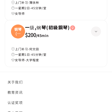
上门补习-薄扶林
一星期2日-45分钟/堂
女导师
一级,钢琴(初級鋼琴)
钢琴
(初
$200
/
45min
級
上门补习-何文田
一星期1日-45分钟/堂
女导师-大学程度
关于我们
教育资讯
认证奖项