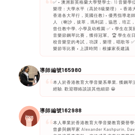
✅ • 澳洲新英格蘭大學雙學士: 1) 音樂學位 
樂理：大學水平（高於8級樂理） • 香港大
香港各大琴行，英國任教) • 優秀指導老師
人 （喇沙，拔萃，瑪利諾，協恩，培正，
曾任教中學, 小學及幼稚園 ✅ • 學生在
音樂節鋼琴比賽，獲得冠軍。🏆 學生在日
校音樂堂的考試，功課，樂理，唱歌等 ✅ 
樂節等比賽 • 上課時間：根據家長建議
165980
導師編號
本人於香港教育大學音樂系畢業, 獲鋼琴
經驗. 歡迎聯絡談談其他細節 😀
162988
導師編號
本人畢業於香港教育大學音樂教育榮譽學士
曾參與鋼琴家 Alexander Kashpurin, Da