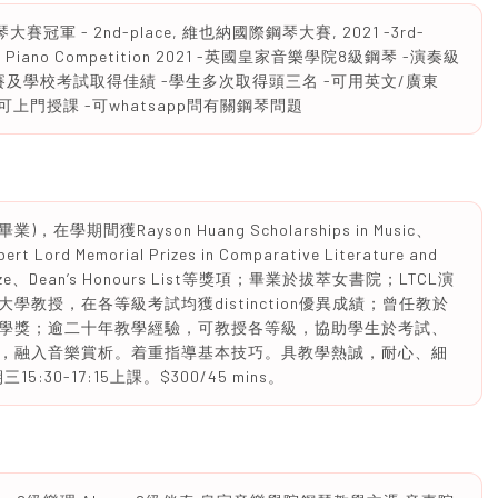
 - 2nd-place, 維也納國際鋼琴大賽, 2021 -3rd-
ng Kong Piano Competition 2021 -英國皇家音樂學院8級鋼琴 -演奏級
種比賽及學校考試取得佳績 -學生多次取得頭三名 -可用英文/廣東
上門授課 -可whatsapp問有關鋼琴問題
間獲Rayson Huang Scholarships in Music、
ert Lord Memorial Prizes in Comparative Literature and
ic Prize、Dean’s Honours List等獎項；畢業於拔萃女書院；LTCL演
教授，在各等級考試均獲distinction優異成績；曾任教於
學獎；逾二十年教學經驗，可教授各等級，協助學生於考試、
，融入音樂賞析。着重指導基本技巧。具教學熱誠，耐心、細
5:30-17:15上課。$300/45 mins。