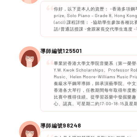
你好，以下是本人的資歷： -香港多項鋼琴大賽冠軍
prize, Solo Piano – Grade 8, Ho
(atcl) 課程詳情： -協助學生參加各
話/普通話授課 -會跟家長交代學生進度 -可
125501
導師編號
畢業於香港大學文學院音樂系（第一榮譽畢業)，在學期
Y.W. Kwok Scholarships、Professor Rob
Music、Helen Moore-Williams Mus
奏級水平鋼琴導師，師承演藝學院、中文大學
香港各大琴行，任教期間每年取得年度教
比賽中獲得佳績。從學習器樂中發掘樂趣
心、認真。可星期二約17:00-18:15及星期三1
98248
導師編號