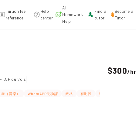
AI
Tuition fee
Help
Find a
Become a
Homework
reference
center
tutor
Tutor
Help
commendation
$300
/
h
-1.5Hour/cls
教琴（音樂）
WhatsAPP問功課
嚴格
有耐性
細心