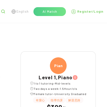
English
AI Match
Register/Login
r
Piano
Level 1,Piano
1 to 1 tutoring-Mid-levels
Two days a week-1.5Hour/cls
Female tutor-University Graduated
有愛心
指導功課
解題思路