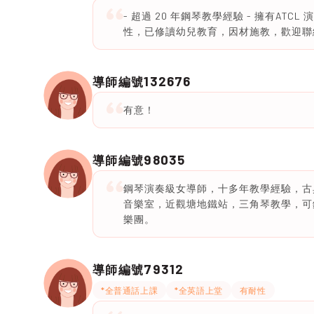
- 超過 20 年鋼琴教學經驗 - 擁有ATCL
性，已修讀幼兒教育，因材施教，歡迎聯
132676
導師編號
有意！
98035
導師編號
鋼琴演奏級女導師，十多年教學經驗，古
音樂室，近觀塘地鐵站，三角琴教學，可
樂團。
79312
導師編號
*全普通話上課
*全英語上堂
有耐性