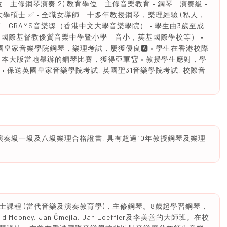
- 主修鋼琴演奏 2) 教育學位 - 主修音樂教育 • 鋼琴 : 演奏級 •
學碩士 ✅ • 全職女導師 - 十多年教授鋼琴，樂理經驗 (私人，
 - GBAMS音樂獎（香港中文大學音樂學院） • 學生由3歲至成
國際基督教優質音樂中學暨小學 - 音小，英基國際學校等） •
英國皇家音樂學院鋼琴，樂理考試，屢獲優良🅰️ • 學生在香港校際
本大版當地舉辦的鋼琴比賽，獲得亞軍🏆 • 教授學生應對，學
• 保送英國皇家音樂學院考試, 英國聖31音樂學院考試, 校際音
演奏級一級及八級樂理合格證書, 具有超過10年教授鋼琴及樂理
課程 (當代音樂及演奏教育學)，主修鋼琴。8歲起學習鋼琴，
vid Mooney, Jan Čmejla, Jan Loeffler及李美善的大師班。在校