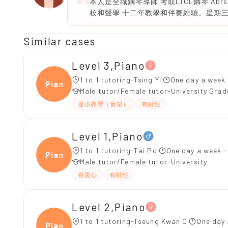
本人是全職鋼琴導師 考取LTCL鋼琴 Abr
校和聲學 十二年教學和伴奏經驗。星期三3:30 
Similar cases
Level 3,Piano
1 to 1 tutoring-Tsing Yi
One day a week 
Piano
Male tutor/Female tutor-University Gra
提供教琴（音樂）
有耐性
Level 1,Piano
1 to 1 tutoring-Tai Po
One day a week -
Piano
Male tutor/Female tutor-University
有愛心
有耐性
Level 2,Piano
1 to 1 tutoring-Tseung Kwan O
One day 
Piano