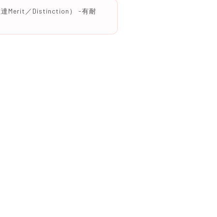
t／Distinction） -有耐