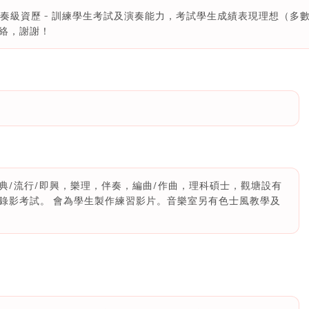
 演奏級資歷 - 訓練學生考試及演奏能力，考試學生成績表現理想（多數達Meri
絡，謝謝！
典/流行/即興，樂理，伴奏，編曲/作曲，理科碩士，觀塘設有
錄影考試。 會為學生製作練習影片。音樂室另有色士風教學及