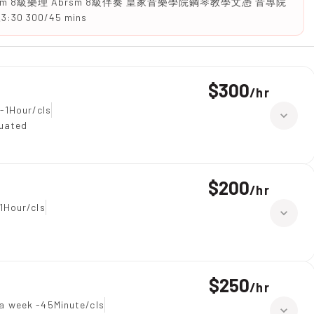
sm 8級樂理 Abrsm 8級伴奏 皇家音樂學院鋼琴教學文憑 音專院
300/45 mins
$300
/
hr
-1Hour/cls
duated
$200
/
hr
1Hour/cls
$250
/
hr
a week -45Minute/cls