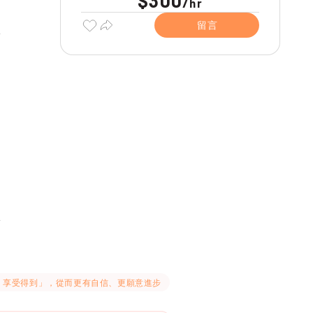
$300
/
hr
留言
到、享受得到」，從而更有自信、更願意進步