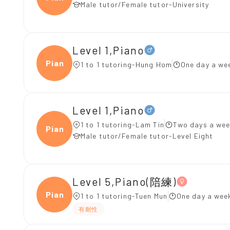
Male tutor/Female tutor-University
Level 1,Piano
Piano
1 to 1 tutoring-Hung Hom
One day a wee
Level 1,Piano
1 to 1 tutoring-Lam Tin
Two days a wee
Piano
Male tutor/Female tutor-Level Eight
Level 5,Piano(陪練)
Piano
1 to 1 tutoring-Tuen Mun
One day a wee
有耐性