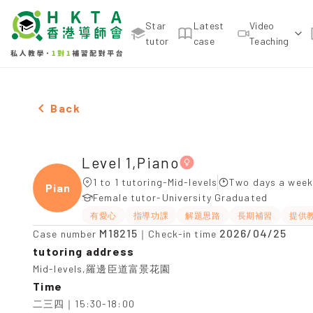
Star
Latest
Video
tutor
case
Teaching
Two Females Level 1,Piano，Mid-levels Tuition re
Back
Level 1,Piano
1 to 1 tutoring-Mid-levels
Two days a week
Piano
Female tutor-University Graduated
有愛心
指導功課
解題思路
長期補習
提供
M18215
2026/04/25
Case number
｜Check-in time
tutoring address
Mid-levels,羅邊臣道富景花園
Time
二三四｜15:30-18:00