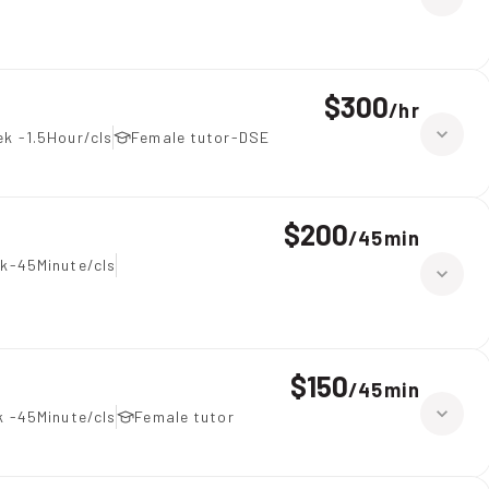
$300
/
hr
k -1.5Hour/cls
Female tutor-DSE
$200
/
45min
k-45Minute/cls
$150
/
45min
k -45Minute/cls
Female tutor