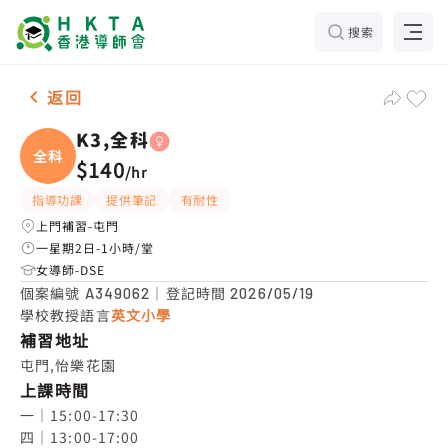
搜索
女-1名 K3,全科，屯門 補習推介
返回
K3,全科
全科
$140
/
hr
指導功課
提供筆記
有耐性
上門補習-屯門
一星期2日-1小時/堂
女導師-DSE
個案編號
｜登記時間
A349062
2026/05/19
學校教授語言
英文小學
補習地址
屯門,怡樂花園
上課時間
一｜15:00-17:30

四｜13:00-17:00
