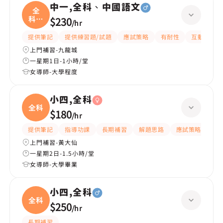
中一,全科、中國語文
全
科、
$230
/
hr
中國
提供筆記
提供練習題/試題
應試策略
有耐性
互動教學
上門補習-九龍城
一星期1日-1小時/堂
女導師-大學程度
小四,全科
全科
$180
/
hr
提供筆記
指導功課
長期補習
解題思路
應試策略
提
上門補習-黃大仙
一星期2日-1.5小時/堂
女導師-大學畢業
小四,全科
全科
$250
/
hr
長期補習