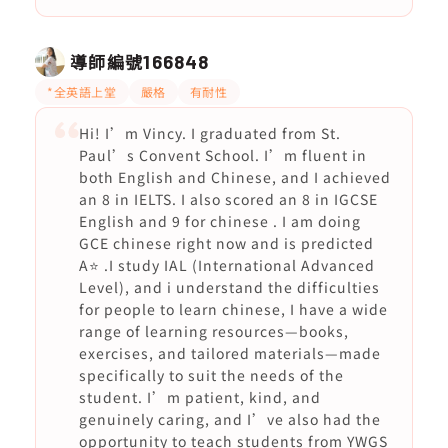
導師編號
166848
*全英語上堂
嚴格
有耐性
Hi! I’m Vincy. I graduated from St.
Paul’s Convent School. I’m fluent in
both English and Chinese, and I achieved
an 8 in IELTS. I also scored an 8 in IGCSE
English and 9 for chinese . I am doing
GCE chinese right now and is predicted
A⭐️ .I study IAL (International Advanced
Level), and i understand the difficulties
for people to learn chinese, I have a wide
range of learning resources—books,
exercises, and tailored materials—made
specifically to suit the needs of the
student. I’m patient, kind, and
genuinely caring, and I’ve also had the
opportunity to teach students from YWGS