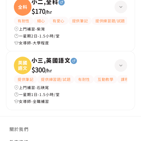
小二,全科
全科
$170
/
hr
有耐性
細心
有愛心
提供筆記
提供練習題/試題
指導
上門補習-柴灣
一星期2日-1.5小時/堂
女導師-大學程度
小三,英國語文
英國
語文
$300
/
hr
提供筆記
提供練習題/試題
有耐性
互動教學
課程設計
上門補習-石硤尾
一星期1日-1.5小時/堂
女導師-全職補習
關於我們