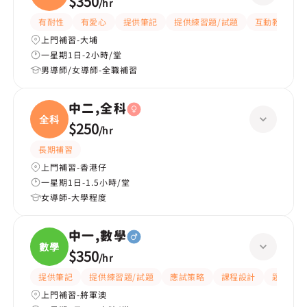
$350
/
hr
文|
有耐性
有愛心
提供筆記
提供練習題/試題
互動教學
上門補習-大埔
一星期1日-2小時/堂
男導師/女導師-全職補習
中二,全科
全科
$250
/
hr
長期補習
上門補習-香港仔
一星期1日-1.5小時/堂
女導師-大學程度
中一,數學
數學
$350
/
hr
提供筆記
提供練習題/試題
應試策略
課程設計
題目講解
上門補習-將軍澳