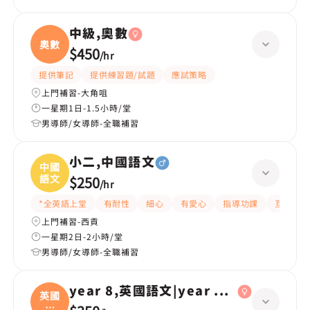
中級,奧數
奧數
$450
/
hr
提供筆記
提供練習題/試題
應試策略
上門補習-大角咀
一星期1日-1.5小時/堂
男導師/女導師-全職補習
小二,中國語文
中國
語文
$250
/
hr
*全英語上堂
有耐性
細心
有愛心
指導功課
互動教學
上門補習-西貢
一星期2日-2小時/堂
男導師/女導師-全職補習
year 8,英國語文|year 6,英國語文
英國
語