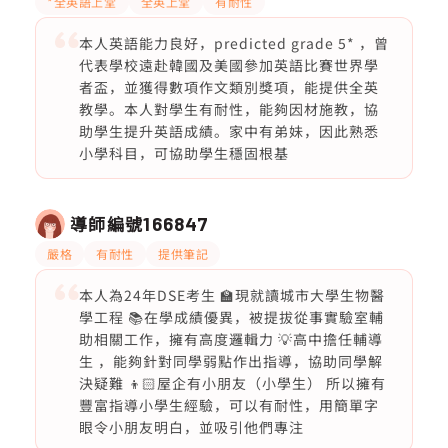
*全英語上堂
全英上堂
有耐性
本人英語能力良好，predicted grade 5* ，曾
代表學校遠赴韓國及美國參加英語比賽世界學
者盃，並獲得數項作文類別獎項，能提供全英
教學。本人對學生有耐性，能夠因材施教，協
助學生提升英語成績。家中有弟妹，因此熟悉
小學科目，可協助學生穩固根基
導師編號
166847
嚴格
有耐性
提供筆記
本人為24年DSE考生 🏫現就讀城市大學生物醫
學工程 📚在學成績優異，被提拔從事實驗室輔
助相關工作，擁有高度邏輯力 💡高中擔任輔導
生 ，能夠針對同學弱點作出指導，協助同學解
決疑難 👦🏻屋企有小朋友（小學生） 所以擁有
豐富指導小學生經驗，可以有耐性，用簡單字
眼令小朋友明白，並吸引他們專注