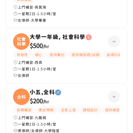
上門補習-筲箕灣
一星期2日-1.5小時/堂
女導師-大學畢業
大學一年級, 社會科學
社會
科學
$500
/
hr
有耐性
細心
提供筆記
提供練習題/試題
指導功課
互
上門補習-西貢
一星期1日-1.5小時/堂
女導師
小五,全科
全科
$200
/
hr
長期補習
應試策略
全英上堂
課程設計
提供練習題/試題
上門補習-九龍城
一星期2日-1.5小時/堂
男導師/女導師-大學程度