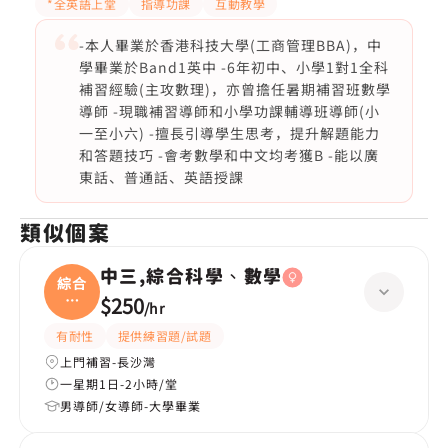
*全英語上堂
指導功課
互動教學
-本人畢業於香港科技大學(工商管理BBA)，中
學畢業於Band1英中 -6年初中、小學1對1全科
補習經驗(主攻數理)，亦曾擔任暑期補習班數學
導師 -現職補習導師和小學功課輔導班導師(小
一至小六) -擅長引導學生思考，提升解題能力
和答題技巧 -會考數學和中文均考獲B -能以廣
東話、普通話、英語授課
類似個案
中三,綜合科學、數學
綜合
科
$250
/
hr
學、
有耐性
提供練習題/試題
上門補習-長沙灣
一星期1日-2小時/堂
男導師/女導師-大學畢業