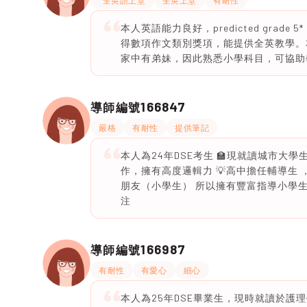
*全英語上堂
全英上堂
有耐性
本人英語能力良好，predicted gra
得數項作文類別獎項，能提供全英教學。
家中有弟妹，因此熟悉小學科目，可協助
166847
導師編號
嚴格
有耐性
提供筆記
本人為24年DSE考生 🏫現就讀城市大
作，擁有高度邏輯力 💡高中擔任輔導生 
朋友（小學生） 所以擁有豐富指導小學
注
166987
導師編號
有耐性
有愛心
細心
本人為25年DSE畢業生，現時就讀於