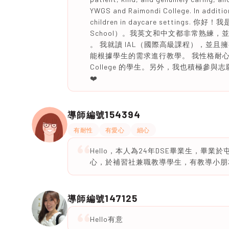
YWGS and Raimondi College. In addition
children in daycare settings. 你
School）。我英文和中文都非常熟練，並且雅
。 我就讀 IAL（國際高級課程），並
能根據學生的需求進行教學。 我性格耐心、善
College 的學生。另外，我也積極參與志
❤️
154394
導師編號
有耐性
有愛心
細心
Hello，本人為24年DSE畢業生，畢
心，於補習社兼職教導學生，有教導小朋
147125
導師編號
Hello有意