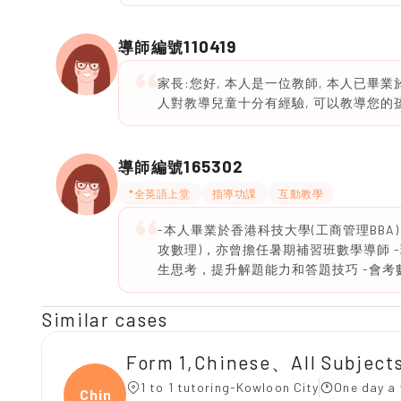
110419
導師編號
家長:您好, 本人是一位教師, 本人已畢
人對教導兒童十分有經驗, 可以教導您
165302
導師編號
*全英語上堂
指導功課
互動教學
-本人畢業於香港科技大學(工商管理BBA)
攻數理)，亦曾擔任暑期補習班數學導師 
生思考，提升解題能力和答題技巧 -會考
Similar cases
Form 1,Chinese、All Subject
1 to 1 tutoring-Kowloon City
One day a 
Chine