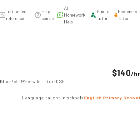
AI
Tuition fee
Help
Find a
Become a
Homework
reference
center
tutor
Tutor
Help
ndation
$140
/
h
1Hour/cls
Female tutor-DSE
Language taught in schools
English Primary Schoo