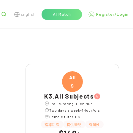
English
AI Match
Register/Login
r
All
S
l
K3,All Subjects
1 to 1 tutoring-Tuen Mun
Two days a week-1Hour/cls
Female tutor-DSE
指導功課
提供筆記
有耐性