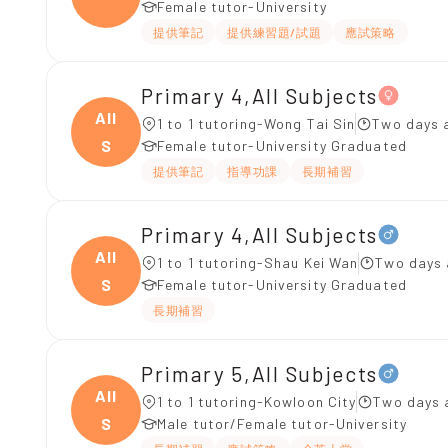
Female tutor-University
提供筆記
提供練習題/試題
應試策略
Primary 4,All Subjects
All
1 to 1 tutoring-Wong Tai Sin
Two days 
S
Female tutor-University Graduated
提供筆記
指導功課
長期補習
Primary 4,All Subjects
All
1 to 1 tutoring-Shau Kei Wan
Two days 
S
Female tutor-University Graduated
長期補習
Primary 5,All Subjects
All
1 to 1 tutoring-Kowloon City
Two days 
S
Male tutor/Female tutor-University