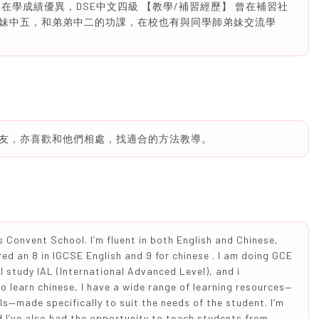
在學成績優異，DSE中文四級 【教學/補習經歷】 曾在補習社
妹中五，和弟弟中二的功課，在校也有與同學師弟妹交流學
友，亦喜歡和他們相處，找適合的方法教導。
’s Convent School. I’m fluent in both English and Chinese,
ored an 8 in IGCSE English and 9 for chinese . I am doing GCE
.I study IAL (International Advanced Level), and i
to learn chinese, I have a wide range of learning resources—
ls—made specifically to suit the needs of the student. I’m
d I’ve also had the opportunity to teach students from