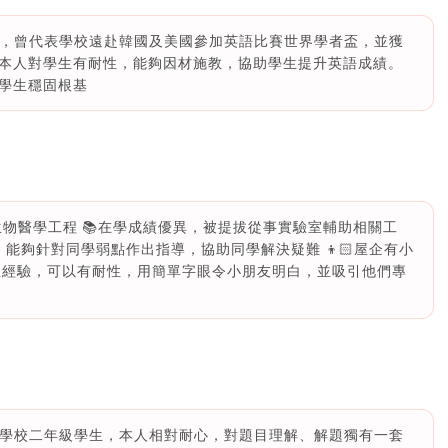
de 5* ，曾代表學校遠赴韓國及美國參加英語比賽世界學者盃，並獲
本人對學生有耐性，能夠因材施教，協助學生提升英語成績。
學生穩固根基
學生物醫學工程 📚在學成績優異，被提拔從事實驗室輔助相關工
，能夠針對同學弱點作出指導，協助同學解決疑難 👦🏻屋企有小
生經驗，可以有耐性，用簡單字眼令小朋友明白，並吸引他們專
護理學校二年級學生，本人相對耐心，對題目理解、解題獨有一套