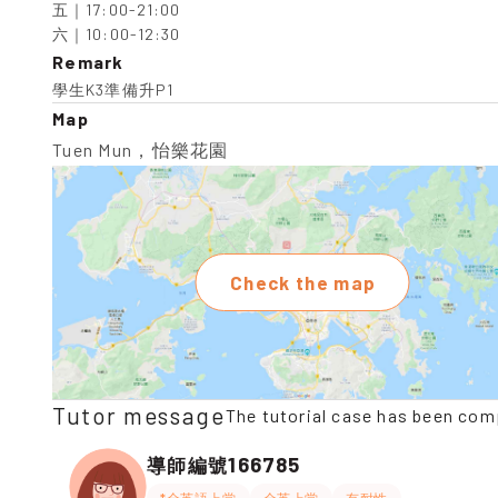
五｜17:00-21:00

六｜10:00-12:30
Remark
學生K3準備升P1
Map
Tuen Mun，怡樂花園
Check the map
Tutor message
The tutorial case has been com
166785
導師編號