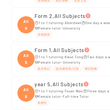
長期補習
應試策略
全英上堂
Form 2,All Subjects
All
1 to 1 tutoring-Aberdeen
One day a wee
S
Female tutor-University
長期補習
Form 1,All Subjects
All
1 to 1 tutoring-Kwun Tong
Two days a w
S
Female tutor-University
提供筆記
提供練習題/試題
應試策略
year 5,All Subjects
All
1 to 1 tutoring-Tsuen Wan
Three days a
S
Female tutor-Full-time Tutor
有耐性