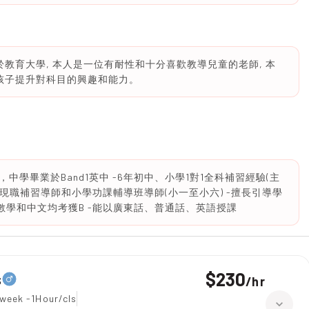
業於教育大學, 本人是一位有耐性和十分喜歡教導兒童的老師, 本
的孩子提升對科目的興趣和能力。
，中學畢業於Band1英中 -6年初中、小學1對1全科補習經驗(主
-現職補習導師和小學功課輔導班導師(小一至小六) -擅長引導學
數學和中文均考獲B -能以廣東話、普通話、英語授課
$230
s
/
hr
week -1Hour/cls