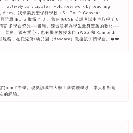
, I actively participate in volunteer work by teaching
好！我是 Vincy。我畢業於聖保祿學校（St. Paul’s Convent
思 IELTS 取得了 8 。我在 IGCSE 英語考試中也取得了 8
且擁有許多學習資源——書籍、練習題和為學生量身定製的教材——
良、很有愛心，也有機會教授來自 YWGS 和 Raimondi
願服務，在托兒所/幼兒園（daycare）教授孩子們學習。❤️❤️
業於屯門band1中學。現就讀城市大學工商管理學系。本人相對耐
友的經驗。