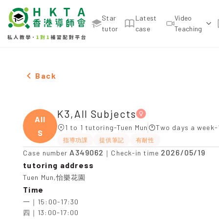
Star
Latest
Video
tutor
case
Teaching
Female K3,All Subjects，Tuen Mun Tuition recomme
Back
K3,All Subjects
All
1 to 1 tutoring-Tuen Mun
Two days a week-
S
指導功課
提供筆記
有耐性
A349062
2026/05/19
Case number
｜Check-in time
tutoring address
Tuen Mun,怡樂花園
Time
一｜15:00-17:30

四｜13:00-17:00
