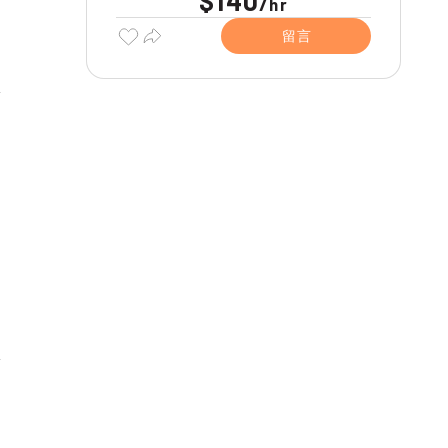
$140
/
hr
留言