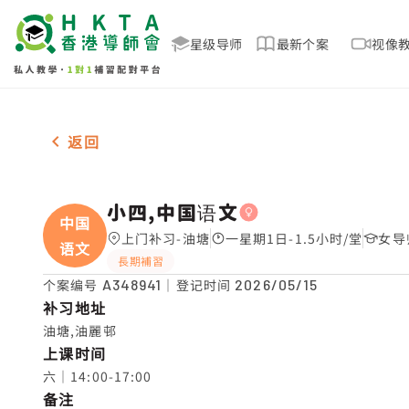
星级导师
最新个案
视像
女-1名 小四,中国语文，油塘 补习推介
返回
小四,中国语文
中国
上门补习-油塘
一星期1日-1.5小时/堂
女导
语文
長期補習
个案编号
A348941
｜登记时间
2026/05/15
补习地址
油塘,油麗邨
上课时间
六｜14:00-17:00
备注