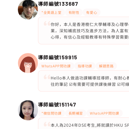
導師編號
133687
*全英語上堂
有耐性
有愛心
你好，本人是香港樹仁大學輔導及心理學學
業，深知補底技巧及進步方法，為人富有
心得，有信心及經驗教導有特殊學習需要
導師編號
159915
WhatsAPP問功課
指導功課
解題思路
Hello本人做過功課輔導班導師，有耐心
往的筆記 ☑️有需要可提供課後練習 ☑️可
導師編號
151147
*微信問功課
長期補習
WhatsAPP問功課
本人為2024年DSE考生,將就讀於HKU SPACE 