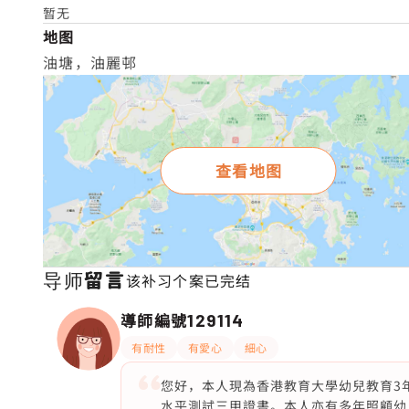
暂无
地图
油塘，油麗邨
查看地图
导师留言
该补习个案已完结
導師編號
129114
有耐性
有愛心
細心
您好，本人現為香港教育大學幼兒教育3
水平測試三甲證書。本人亦有多年照顧幼