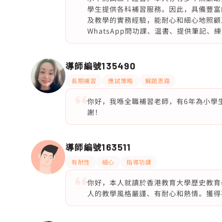
學生提供各科補習服務。因此，具備豐富
及教學的實務經驗，能耐心和細心地照顧
WhatsApp問功課、温書、提供筆記
導師編號
135490
長期補習
應試策略
解題思路
你好，我喺全職補習老師，有6年為小學
謝！
導師編號
163511
有耐性
細心
指導功課
你好，本人就讀於香港教育大學歷史教育
人的教學風格嚴謹、有耐心和熱情。獲得