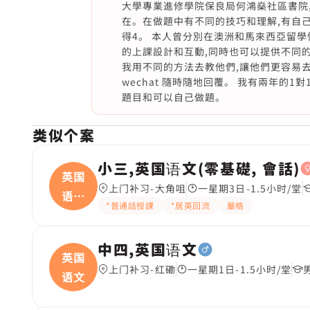
大學專業進修學院保良局何鴻燊社區書院
在。在做題中有不同的技巧和理解,有自己的
得4。 本人曾分別在澳洲和馬來西亞留
的上課設計和互動,同時也可以提供不同的
我用不同的方法去教他們,讓他們更容易去理
wechat 隨時隨地回覆。 我有兩年的1
題目和可以自己做題。
类似个案
小三,英国语文(零基礎, 會話)
英国
上门补习-大角咀
一星期3日-1.5小时/堂
语文
*普通話授課
*居英回流
嚴格
(
中四,英国语文
英国
上门补习-红磡
一星期1日-1.5小时/堂
语文