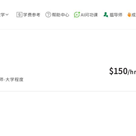
教学
学费参考
帮助中心
AI问功课
揾导师
成
$150
/
h
师-大学程度