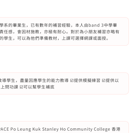
系的畢業生，已有數年的補習經驗，本人由band 3中學畢
責任感，會因材施教，亦極有耐心。對於為小朋友補習亦略有
的學生，可以為他們準備教材，上課可選擇網課或面授。
教導學生，盡量因應學生的能力教導 ☑️提供模擬練習 ☑️提供以
線上問功課 ☑️可以幫學生補底
Po Leung Kuk Stanley Ho Community College 香港