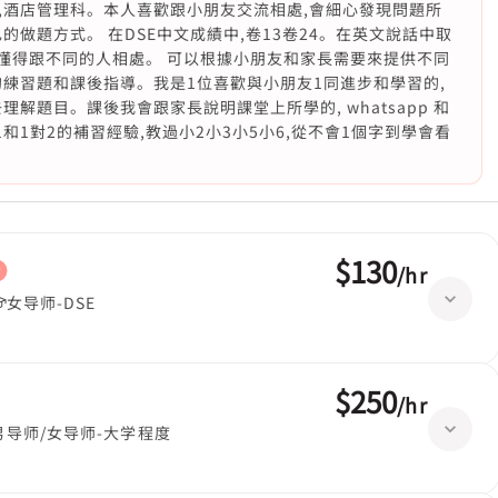
,酒店管理科。本人喜歡跟小朋友交流相處,會細心發現問題所
做題方式。 在DSE中文成績中,卷13卷24。在英文說話中取
學懂得跟不同的人相處。 可以根據小朋友和家長需要來提供不同
練習題和課後指導。我是1位喜歡與小朋友1同進步和學習的,
解題目。課後我會跟家長說明課堂上所學的, whatsapp 和
對1和1對2的補習經驗,教過小2小3小5小6,從不會1個字到學會看
$130
/
hr
女导师-DSE
$250
/
hr
男导师/女导师-大学程度