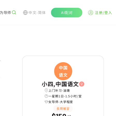
为导师
中文-简体
AI配对
注册/登入
r
中国
语文
小四,中国语文
上门补习-油塘
一星期1日-1.5小时/堂
女导师-大学程度
長期補習