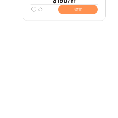
$150
hr
/
留言