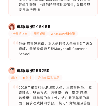
答學生疑難. 上課的時間都比較彈性, 會積極與
家長進行溝通.
導師編號
149499
*全英語上堂
長期補習
WhatsAPP問功課
你好 有興趣應徵，本人是科技大學會計3年級女
導師，畢業於傳統名校Maryknoll Convent
School
導師編號
153250
細心
有耐性
提供練習題/試題
2019年畢業於香港城市大學，主修管理學。 教
育理念：雙向方式，培養學生自主學習 目標：
培養學生對學習的自主性，站在雙互尊重的層
面；務求達致雙向學習。 技巧：對解題及答題