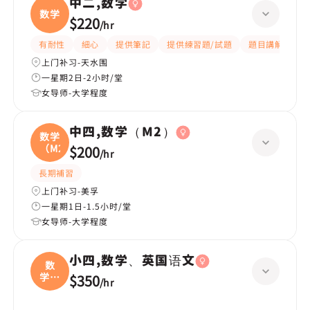
中二,数学
数学
$220
/
hr
有耐性
細心
提供筆記
提供練習題/試題
題目講解
解
上门补习-天水围
一星期2日-2小时/堂
女导师-大学程度
中四,数学（M2）
数学
（M2
$200
/
hr
長期補習
上门补习-美孚
一星期1日-1.5小时/堂
女导师-大学程度
小四,数学、英国语文
数
学、
$350
/
hr
英国