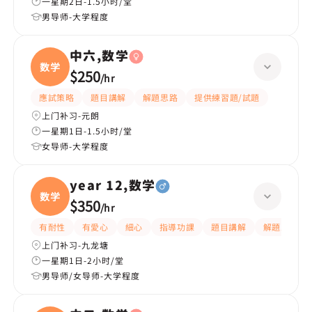
一星期2日-1.5小时/堂
男导师-大学程度
中六,数学
数学
$250
/
hr
應試策略
題目講解
解題思路
提供練習題/試題
上门补习-元朗
一星期1日-1.5小时/堂
女导师-大学程度
year 12,数学
数学
$350
/
hr
有耐性
有愛心
細心
指導功課
題目講解
解題思路
上门补习-九龙塘
一星期1日-2小时/堂
男导师/女导师-大学程度