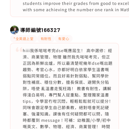
students improve their grades from good to excel
with some achieving the number one rank in Mat
導師編號
166327
*全英語上堂
有耐性
有愛心
hiii我係啱啱考完dse嘅應屆生！ 高中選修：經
濟、商業管理、物理 雖然我先啱啱考完，但正
正因為新鮮出爐，所以最清楚呢幾年dse嘅出題
趨勢、考官心水，亦都好明白依家學生溫書嘅
弱點同常錯位。而且好易針對弱點、幫同學針
對性補底、穩住分數，擅長保底、避開失分陷
阱，唔使 亂溫書走冤枉路！ 教書有耐性，講解
得淺白易明，專門幫人捉重點、整理獨家溫書
tips，令學習冇咁沉悶，輕輕鬆鬆就可以提分！
同咪會跟足學生自己節奏教，絕對唔會死記硬
塞、強灌知識。課後有任何疑問都可以問，隨
時都覆到 message ! 可補：幼稚園/小學/初中
嘅英文、數學、物理、經濟、商業管理！ 時間