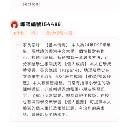
section!
導師編號
154486
有耐性
細心
提供練習題/試題
家長您好！【基本情況】 本人為24年DSE畢業
生，現就讀於香港中文大學。個性相對有耐
心，對題目理解、解題獨有一套思考方法，可
分享給學生相關技巧 【個人成績】 本人在學成
績優異，英文說話（Paper 4)、地理及歷史在
文憑試中考取5、5及4級的成績 【教學/補習經
歷】 本人有補習經驗，日常有指導小學生的功
課輔導班，亦曾輔導過幼稚園小朋友學習認
字，了解小朋友需要，擅長遊戲化教學，在校
也有與同學交流學習 【個人優勢】 可提供本人
編寫的個人筆記及相關試題，有流利的廣東
話、普通話及英語水平。