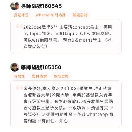
導師編號
160545
長期補習
WhatsAPP問功課
解題思路
2025dse數學5** 主要清concept為主，再用
by topic 操練。定期有quiz 和hw 鞏固基礎，
可以wts無限問書。 現有9名maths學生 （補
底拔尖皆有）
導師編號
165050
有耐性
題目講解
解題思路
家長你好,本人為2023年DSE畢業生,現正就讀
香港都會大學(公開大學),畢業於基督教女青年
會丘佐榮中學。有耐心有愛心,擅長就學生弱點
因材施教且給予反饋。 ✅跟功課 ✅預習課文 ✅
考試技巧 ✅提供相關練習 ✅課後whatsapp 解
答問題 ✅有耐性、細心