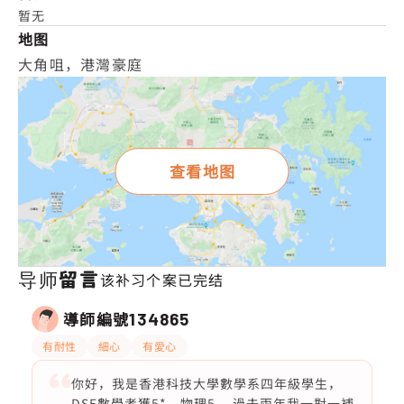
暂无
地图
大角咀，港灣豪庭
查看地图
导师留言
该补习个案已完结
導師編號
134865
有耐性
細心
有愛心
你好，我是香港科技大學數學系四年級學生，
DSE數學考獲5*、物理5。 過去兩年我一對一補