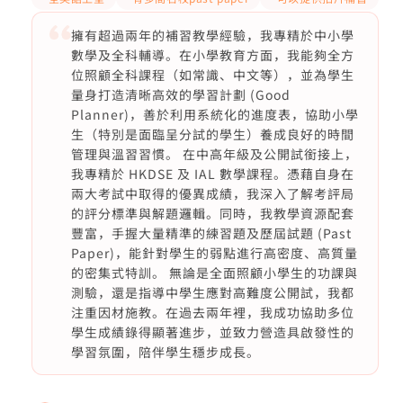
擁有超過兩年的補習教學經驗，我專精於中小學
數學及全科輔導。在小學教育方面，我能夠全方
位照顧全科課程（如常識、中文等），並為學生
量身打造清晰高效的學習計劃 (Good
Planner)，善於利用系統化的進度表，協助小學
生（特別是面臨呈分試的學生）養成良好的時間
管理與溫習習慣。 在中高年級及公開試銜接上，
我專精於 HKDSE 及 IAL 數學課程。憑藉自身在
兩大考試中取得的優異成績，我深入了解考評局
的評分標準與解題邏輯。同時，我教學資源配套
豐富，手握大量精準的練習題及歷屆試題 (Past
Paper)，能針對學生的弱點進行高密度、高質量
的密集式特訓。 無論是全面照顧小學生的功課與
測驗，還是指導中學生應對高難度公開試，我都
注重因材施教。在過去兩年裡，我成功協助多位
學生成績錄得顯著進步，並致力營造具啟發性的
學習氛圍，陪伴學生穩步成長。