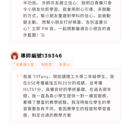
半功倍。 亦師亦友建立信心：我明白責備只會
令小朋友抗拒學習。我會用耐心引導、多鼓勵
的方式，幫小朋友重建對學科的信心，由被動
變主動。 想幫小朋友打好根基、告別溫書分
心？立即 PM 我，一起規劃最適合小朋友的進
步藍圖！🚀
導師編號
139346
*全英語上堂
有耐性
有愛心
我是 Tiffany，現就讀理工大學二年級學生。我
在DSE考獲最佳五科20分的成績，並考獲
IELTS7分，具備良好的學術基礎。在過去兩年
間，我一直為高小學生提供一對一補習服務，
累積了豐富的教學經驗。我深明每位學生的學
習需要各有不同，會因應學生的程度和學習進
度，制定合適的教學方案