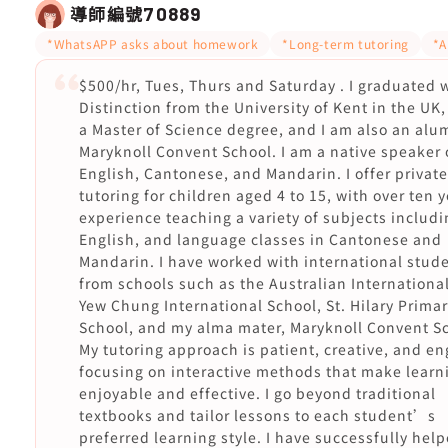
導師編號
70889
*WhatsAPP asks about homework
*Long-term tutoring
*A
$500/hr, Tues, Thurs and Saturday . I graduated 
Distinction from the University of Kent in the UK
a Master of Science degree, and I am also an alu
Maryknoll Convent School. I am a native speaker 
English, Cantonese, and Mandarin. I offer private
tutoring for children aged 4 to 15, with over ten y
experience teaching a variety of subjects includ
English, and language classes in Cantonese and
Mandarin. I have worked with international stud
from schools such as the Australian Internationa
Yew Chung International School, St. Hilary Primar
School, and my alma mater, Maryknoll Convent S
My tutoring approach is patient, creative, and en
focusing on interactive methods that make learn
enjoyable and effective. I go beyond traditional
textbooks and tailor lessons to each student’s
preferred learning style. I have successfully hel