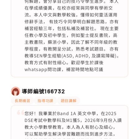
何解題，會分享自己的技巧令學生進步。 本人
在學成績優異，在校亦經常與同學有學術交
流。本人中文與數學較強，懂得如何靈活運用
修辭手法， 有技巧令同學明白解題思路，亦有
補習經驗三年，包括私補及補習社。 現在主要
任教小學及初中學生，例如聖士提反書院，高
主教書院，蘇浙小學，因此了解不同年級的教
學程度，有教開呈分試，熟悉考試題目。 亦有
教導SEN學生經驗(ASD, ADHD, 及讀寫障礙)。
教育方式有耐性細心。歡迎學生於課後
whatsapp問功課，補習時間地點可議
導師編號
166732
長期補習
指導功課
題目講解
您好！我畢業於Band 1A 英文中學，在2025
DSE考試中數學科及M1獲5，2026年9月份入讀
教大小學數學教育。本人為人有耐心及細心，
可以幫助學生解決學習難題而找到進步方法，