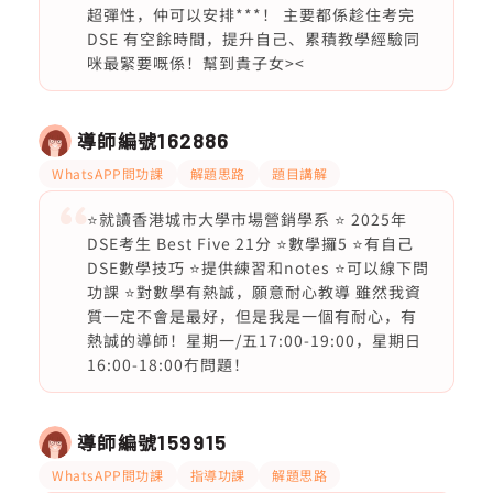
超彈性，仲可以安排***！ 主要都係趁住考完
DSE 有空餘時間，提升自己、累積教學經驗同
咪最緊要嘅係！幫到貴子女><
導師編號
162886
WhatsAPP問功課
解題思路
題目講解
⭐️就讀香港城市大學市場營銷學系 ⭐️ 2025年
DSE考生 Best Five 21分 ⭐️數學攞5 ⭐️有自己
DSE數學技巧 ⭐️提供練習和notes ⭐️可以線下問
功課 ⭐️對數學有熱誠，願意耐心教導 雖然我資
質一定不會是最好，但是我是一個有耐心，有
熱誠的導師！星期一/五17:00-19:00，星期日
16:00-18:00冇問題！
導師編號
159915
WhatsAPP問功課
指導功課
解題思路