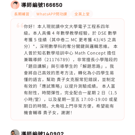
導師編號
166650
長期補習
WhatsAPP問功課
全英上堂
你好！本人現就讀中文大學電子工程系四年
級。本人具備 4 年數學教學經驗，於 DSE 數學
考獲 5 佳績（其中卷二 MC 更考獲 43/45 之高
分）*，深明數學科的奪分關鍵與邏輯思維。 本
人曾於知名數學培訓中心 Math Concept 擔任
兼職導師（21176789），非常擅長小學階段的
「題目講解」與引導學生的「解題思路」。我
會將自己高效的思考方法，轉化為小四學生易
懂的語言，幫助 貴子女克服常犯錯誤，並制定
有效的「應試策略」以提升測驗成績。 本人富
有耐性，時間彈性，完全配合一星期 2 日（1.5
小時/堂），以及星期一至五 17:00-19:00 或星
期日的時間。大角咀上門非常方便，希望能有
機會輔導 貴子女，謝謝！
導師編號
140902