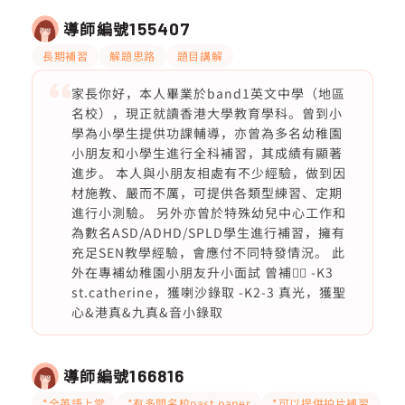
導師編號
155407
長期補習
解題思路
題目講解
家長你好，本人畢業於band1英文中學（地區
名校），現正就讀香港大學教育學科。曾到小
學為小學生提供功課輔導，亦曾為多名幼稚園
小朋友和小學生進行全科補習，其成績有顯著
進步。 本人與小朋友相處有不少經驗，做到因
材施教、嚴而不厲，可提供各類型練習、定期
進行小測驗。 另外亦曾於特殊幼兒中心工作和
為數名ASD/ADHD/SPLD學生進行補習，擁有
充足SEN教學經驗，會應付不同特發情況。 此
外在專補幼稚園小朋友升小面試 曾補👇🏻 -K3
st.catherine，獲喇沙錄取 -K2-3 真光，獲聖
心&港真&九真&音小錄取
導師編號
166816
*全英語上堂
*有多間名校past paper
*可以提供拍片補習