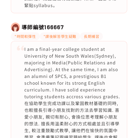
緊貼syllabus。
導師編號
166667
*時間較彈性
*課後解答學生疑難
長期補習
I am a final-year college student at
University of New South Wales(Sydney),
majoring in Media(Public Relations and
Advertising). At the same time, I am also
an alumni of SPCS, a prestigious B1
school known for its strong English
curriculum. I have solid experience
tutoring students accross various grades.
在協助學生完成功課以及鞏固教材基礎的同時,
也較擅長引導小朋友找對的方法去學習知識. 喜
愛小朋友, 親切有耐心, 會換位思考理解小朋友
的想法. 擅長用溫柔耐心的方式相處並且引導學
生, 較注重鼓勵式教學, 讓他們在愉快的氛圍中
學習. 會準備筆記跟練習題給學生, 課後也會解