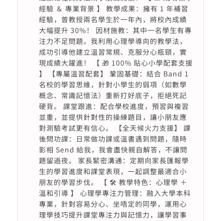
經驗 ＆ 專業背景 】 教學成果：擁有 1 年補習
經驗，曾教授兩名學生於一年內，將校內成績
大幅提升 30%！ 因材施教：其中一名學生有專
注力不足問題。我利用心理學導向的教學法，
成功引導他建立溫習常規、克服分心瓶頸，實
現成績大躍進！ 【 🎁 100% 貼心小學配套支援
】 【專屬溫習配套】 鞏固基礎：結合 Band 1
名校的學習思維，針對小學生的弱項（如數學
概念、常識記憶法）重新打好底子，拒絕死記
硬背。 課堂跟進：配合學校進度，預習與複習
並重，並提供針對性的操練題目，讓小朋友應
對測驗考試更有信心。 【全天候火力支援】 課
後問功課：日常做功課或溫書遇到問題，隨時
影相 Send 給我，我會盡快親自解答，不讓問
題留過夜。 家長緊密溝通：定期向家長匯報學
生的學習進度和課堂表現，一起調整最適合小
朋友的學習步伐。 【 🛠️ 教學特色：心理學 ＋
溫和引導 】 心理學專注力管理：融入大學本科
專業，針對容易分心、坐唔定的同學，運用心
理學技巧提升課堂專注力與記憶力，讓學習事