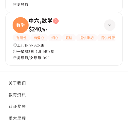
男导师
中六,数学
数学
$240
/
hr
有耐性
有愛心
細心
嚴格
提供筆記
提供練習題/試題
上门补习-天水围
一星期2日-1.5小时/堂
男导师/女导师-DSE
关于我们
教育资讯
认证奖项
重大里程