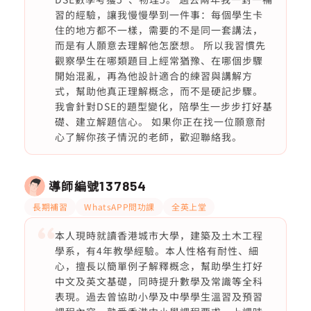
習的經驗，讓我慢慢學到一件事：每個學生卡
住的地方都不一樣，需要的不是同一套講法，
而是有人願意去理解他怎麼想。 所以我習慣先
觀察學生在哪類題目上經常猶豫、在哪個步驟
開始混亂，再為他設計適合的練習與講解方
式，幫助他真正理解概念，而不是硬記步驟。
我會針對DSE的題型變化，陪學生一步步打好基
礎、建立解題信心。 如果你正在找一位願意耐
心了解你孩子情況的老師，歡迎聯絡我。
導師編號
137854
長期補習
WhatsAPP問功課
全英上堂
本人現時就讀香港城市大學，建築及土木工程
學系，有4年教學經驗。本人性格有耐性、細
心，擅長以簡單例子解釋概念，幫助學生打好
中文及英文基礎，同時提升數學及常識等全科
表現。過去曾協助小學及中學學生溫習及預習