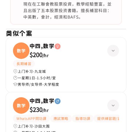
現在在工聯會教股票投資，教學經驗豐富，並
且出版了五本股票投资書籍。擅長補習科目：
中英數，會計，經濟和BAFS。
类似个案
中四,数学
数学
$200
/
hr
長期補習
上门补习-九龙城
一星期1日-1.5小时/堂
男导师/女导师-大学程度
中四,数学
数学
$230
/
hr
WhatsAPP問功課
應試策略
指導功課
提供練習題/試題
上门补习-沙田大围