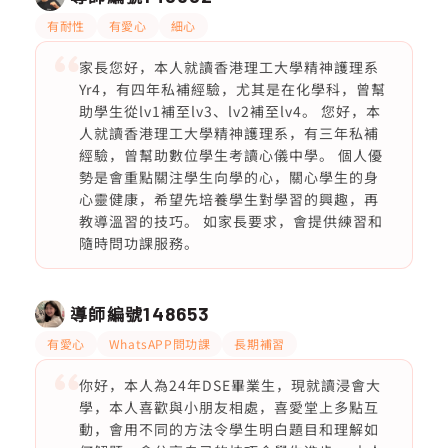
有耐性
有愛心
細心
家長您好，本人就讀香港理工大學精神護理系
Yr4，有四年私補經驗，尤其是在化學科，曾幫
助學生從lv1補至lv3、lv2補至lv4。 您好，本
人就讀香港理工大學精神護理系，有三年私補
經驗，曾幫助數位學生考讀心儀中學。 個人優
勢是會重點關注學生向學的心，關心學生的身
心靈健康，希望先培養學生對學習的興趣，再
教導溫習的技巧。 如家長要求，會提供練習和
隨時問功課服務。
導師編號
148653
有愛心
WhatsAPP問功課
長期補習
你好，本人為24年DSE畢業生，現就讀浸會大
學，本人喜歡與小朋友相處，喜愛堂上多點互
動，會用不同的方法令學生明白題目和理解如