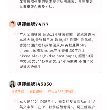
並會按照學生的需求提供所需練習，令學生更
掌握學習內容及方法。
導師編號
74177
本人全職補習,超過13年補習經驗，曾就讀香港
本地大學,最強科目為 數學,M2,物理生物化學,
香港公開試理科成績優異,中英數通識phy
chem bio補習notes完全齊備,30年以上
hkcee,Alevel,hkdse past paper, 超過50篇
中文,英文5**各卷範文, 24小時問書,不怕辛勞,
誠補各級學生
導師編號
143950
指導功課
題目講解
WhatsAPP問功課
本人是2021 DSE考生，畢業於葵青區Band 1A
英文中學，在DSE數學成績奪得5，現正就讀於