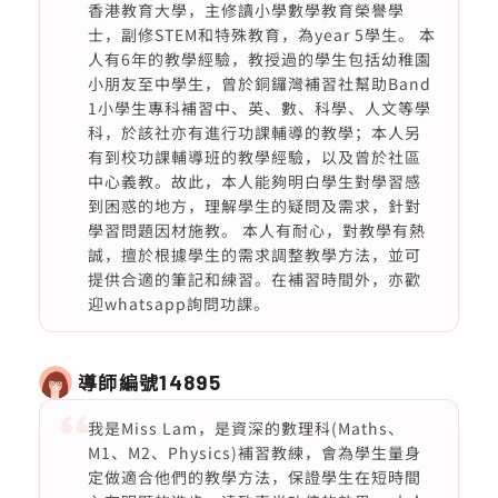
香港教育大學，主修讀小學數學教育榮譽學
士，副修STEM和特殊教育，為year 5學生。 本
人有6年的教學經驗，教授過的學生包括幼稚園
小朋友至中學生，曾於銅鑼灣補習社幫助Band
1小學生專科補習中、英、數、科學、人文等學
科，於該社亦有進行功課輔導的教學；本人另
有到校功課輔導班的教學經驗，以及曾於社區
中心義教。故此，本人能夠明白學生對學習感
到困惑的地方，理解學生的疑問及需求，針對
學習問題因材施教。 本人有耐心，對教學有熱
誠，擅於根據學生的需求調整教學方法，並可
提供合適的筆記和練習。在補習時間外，亦歡
迎whatsapp詢問功課。
導師編號
14895
我是Miss Lam，是資深的數理科(Maths、
M1、M2、Physics)補習教練，會為學生量身
定做適合他們的教學方法，保證學生在短時間