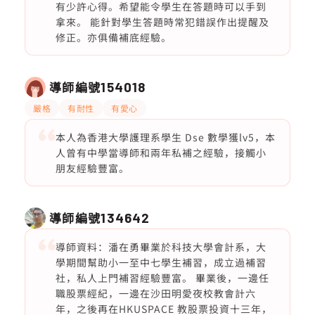
有少許心得。希望能令學生在答題時可以手到
拿來。 能針對學生答題時常犯錯誤作出提醒及
修正。亦俱備補底經驗。
導師編號
154018
嚴格
有耐性
有愛心
本人為香港大學護理系學生 Dse 數學獲lv5，本
人曾有中學當導師和兩年私補之經驗，接觸小
朋友經驗豐富。
導師編號
134642
導師資料：潘在勇畢業於科技大學會計系，大
學期間幫助小一至中七學生補習，成立過補習
社，私人上門補習經驗豐富。 畢業後，一邊任
職股票經紀，一邊在沙田明愛夜校教會計六
年，之後再在HKUSPACE 教股票投資十三年，