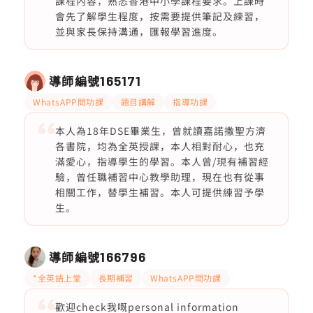
課程內容，熟悉香港中小學課程要求。上課時
會先了解學生程度，按需要提供筆記及練習，
並與家長保持溝通，匯報學習進度。
導師編號
165171
WhatsAPP問功課
題目講解
指導功課
本人為18年DSE畢業生，曾就讀嘉諾撒聖方濟
各書院，均為全英授課，本人相對耐心，也充
滿愛心，指導學生的學習。本人曾/現有補習經
驗，曾任職補習中心教學助理，現在也有從事
相關工作，替學生補習。本人可提供練習予學
生。
導師編號
166796
*全英語上堂
長期補習
WhatsAPP問功課
歡迎check我嘅personal information