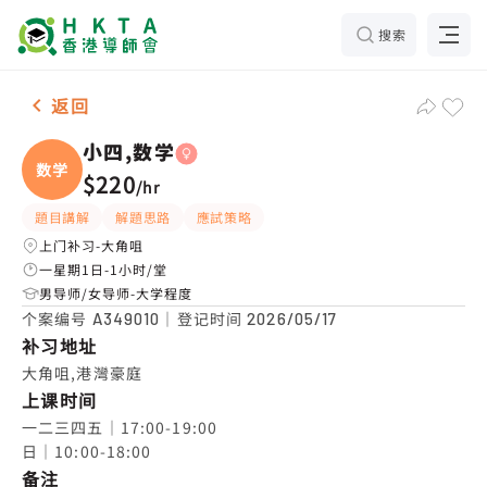
搜索
女-1名 小四,数学，大角咀 补习推介
返回
小四,数学
数学
$220
/
hr
題目講解
解題思路
應試策略
上门补习-大角咀
一星期1日-1小时/堂
男导师/女导师-大学程度
个案编号
｜登记时间
A349010
2026/05/17
补习地址
大角咀,港灣豪庭
上课时间
一二三四五｜17:00-19:00

日｜10:00-18:00
备注