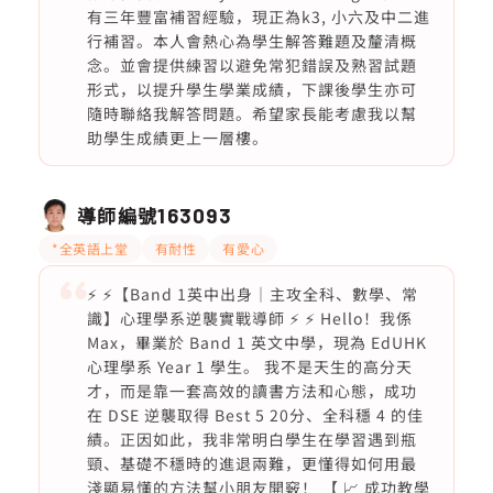
有三年豐富補習經驗，現正為k3, 小六及中二進
行補習。本人會熱心為學生解答難題及釐清概
念。並會提供練習以避免常犯錯誤及熟習試題
形式，以提升學生學業成績，下課後學生亦可
隨時聯絡我解答問題。希望家長能考慮我以幫
助學生成績更上一層樓。
導師編號
163093
*全英語上堂
有耐性
有愛心
⚡ ⚡【Band 1英中出身｜主攻全科、數學、常
識】心理學系逆襲實戰導師 ⚡ ⚡ Hello！我係
Max，畢業於 Band 1 英文中學，現為 EdUHK
心理學系 Year 1 學生。 我不是天生的高分天
才，而是靠一套高效的讀書方法和心態，成功
在 DSE 逆襲取得 Best 5 20分、全科穩 4 的佳
績。正因如此，我非常明白學生在學習遇到瓶
頸、基礎不穩時的進退兩難，更懂得如何用最
淺顯易懂的方法幫小朋友開竅！ 【 📈 成功教學