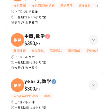
提供筆記
提供練習題/試題
應試策略
課程設計
題目講解
上门补习-将军澳
一星期2日-1.5小时/堂
男导师-全职补习
中四,数学
数学
$350
/
hr
長期補習
應試策略
解題思路
題目講解
提供筆記
提
上门补习-西贡
一星期1日-1.5小时/堂
女导师-大学程度
year 3,数学
数学
$300
/
hr
WhatsAPP問功課
嚴格
上门补习-大埔
一星期2日-1.5小时/堂