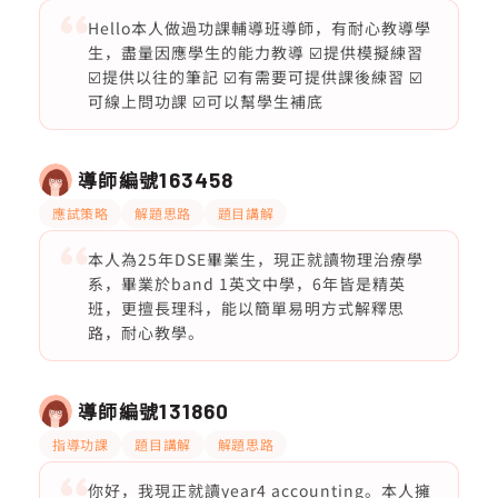
Hello本人做過功課輔導班導師，有耐心教導學
生，盡量因應學生的能力教導 ☑️提供模擬練習
☑️提供以往的筆記 ☑️有需要可提供課後練習 ☑️
可線上問功課 ☑️可以幫學生補底
導師編號
163458
應試策略
解題思路
題目講解
本人為25年DSE畢業生，現正就讀物理治療學
系，畢業於band 1英文中學，6年皆是精英
班，更擅長理科，能以簡單易明方式解釋思
路，耐心教學。
導師編號
131860
指導功課
題目講解
解題思路
你好，我現正就讀year4 accounting。本人擁