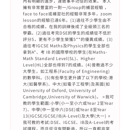
內有明顯的進步，達致事半功倍的效果。 本人
擁有非常豐富的一對一/Group的補習經驗 ，
face to face或補習社的經驗非常多年，zoom
lesson的經驗已達6年。(1)過往不少學生由不
合格的成績，在我的訓練後成了全級頭三名的
學霸。(2)過往考完DSE的學生的成績從不低於
評分5，更有不少學生榮獲5**的優異成績。(3)
過往考IGCSE Maths及Physics的學生全部也
拿到A*、考 IB 的國際學校的學生(在Maths-
Math Standard Level(SL)、Higher
Level(HL)全部也得到7的成績。(4)曾教過不少
大學生，如工程系(Faculty of Engineering)
的數學科。(5)有些學生更升讀了以下的學校:港
大(如醫學系)、中大(如電子工程學)及英國(如
University of Oxford, University of
Cambridge,University of Warwick)。 ⭐️我可
教的學生範圍:小學(小一至小六或Year 2至Year
7)、中學(中一至中六(DSE)或Year 8至Year
13(IGCSE/GCSE/IB/A-Level)及大學(大一) ⭐️
我可教的考試:DSE、IGCSE、IB及A-Level的考
試課程，而且從沒有間斷過，所以一直都非常