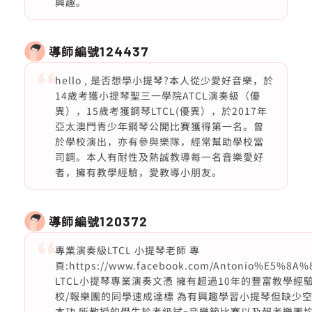
興趣。
導師編號
124437
hello , 是否想學小提琴?本人從少愛好音樂，於
14歲考獲小提琴聖三一學院ATCL演奏級（優
異），15歲考獲鋼琴LTCL(優異），於2017年
亞太澳門青少年鋼琴公開比賽獲得第一名。曾
於學校演出，亦有參與樂隊，經常幫助學校當
司鋼。本人有耐性及熱誠教導每一名音樂愛好
者，擁有教學經驗，愛教導小朋友。
導師編號
120372
專業演奏級LTCL 小提琴老師 專
頁:https://www.facebook.com/Antonio%E5%
LTCL小提琴專業演奏文憑 擁有超過10年的豐富教學經
校/報樂團的同學速成達標 為有興趣學習小提琴但缺少
本功 所教授的學生於考級試ｰ音樂節比賽以及報考樂團均