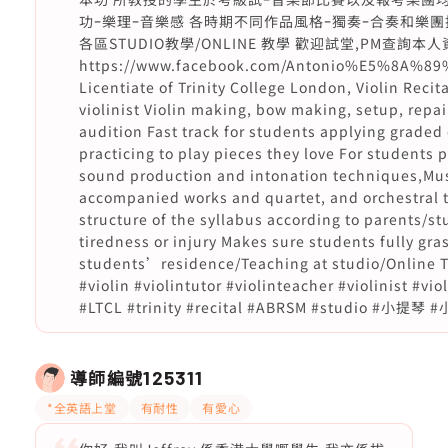
功ｰ樂理ｰ音樂感 各時期不同作品風格ｰ獨奏ｰ合奏和樂
各區STUDIO教學/ONLINE 教學 歡迎試堂,PM查詢本人資歷和學費
https://www.facebook.com/Antonio%E5%8A
Licentiate of Trinity College London, Violin Recit
violinist Violin making, bow making, setup, repa
audition Fast track for students applying graded 
practicing to play pieces they love For students 
sound production and intonation techniques,Music
accompanied works and quartet, and orchestral t
structure of the syllabus according to parents/s
tiredness or injury Makes sure students fully gra
students’residence/Teaching at studio/Online Tri
#violin #violintutor #violinteacher #violinist #vi
#LTCL #trinity #recital #ABRSM #studio
導師編號
125311
*全英語上堂
有耐性
有愛心