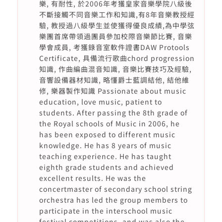
樂, 有耐性, 於2006年考獲皇家音樂學院八級後
不斷接觸不同音樂工作和知識,有8年音樂教授經
驗, 教授過八級學生並使獲得優良成績,為中學弦
樂團首席帶領過團員參加校際音樂節比賽, 音樂
學會成員, 考獲錄音室軟件證書DAW Protools
Certificate, 具備流行歌曲chord progression
知識, 作曲編曲混音知識, 音樂比賽技巧及經驗,
音響設備器材知識, 略懂爵士藍調結他, 結他維
修, 樂器製作知識 Passionate about music
education, love music, patient to
students. After passing the 8th grade of
the Royal schools of Music in 2006, he
has been exposed to different music
knowledge. He has 8 years of music
teaching experience. He has taught
eighth grade students and achieved
excellent results. He was the
concertmaster of secondary school string
orchestra has led the group members to
participate in the interschool music
festival competitions, and was also the