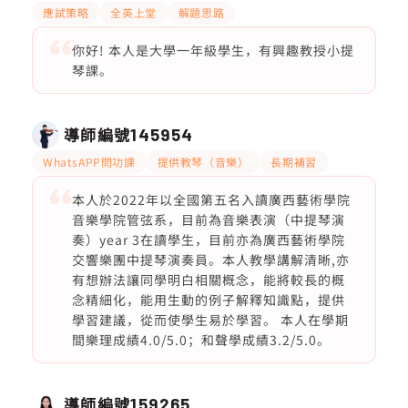
應試策略
全英上堂
解題思路
你好! 本人是大學一年級學生，有興趣教授小提
琴課。
導師編號
145954
WhatsAPP問功課
提供教琴（音樂）
長期補習
本人於2022年以全國第五名入讀廣西藝術學院
音樂學院管弦系，目前為音樂表演（中提琴演
奏）year 3在讀學生，目前亦為廣西藝術學院
交響樂團中提琴演奏員。本人教學講解清晰,亦
有想辦法讓同學明白相關概念，能將較長的概
念精細化，能用生動的例子解釋知識點，提供
學習建議，從而使學生易於學習。 本人在學期
間樂理成績4.0/5.0；和聲學成績3.2/5.0。
導師編號
159265