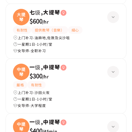
七级,大提琴
大提
琴
$600
/
hr
有耐性
提供教琴（音樂）
細心
上门补习-油麻地,佐敦及尖沙咀
一星期1日-1小时/堂
女导师-全职补习
一级,中提琴
中提
琴
$300
/
hr
嚴格
有耐性
上门补习-沙田火炭
一星期1日-1小时/堂
女导师-大学程度
一级,中提琴
中提
琴
$400
/
45min