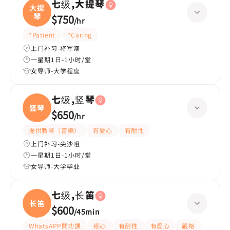
七级,大提琴
大提
琴
$750
/
hr
*Patient
*Caring
上门补习-将军澳
一星期1日-1小时/堂
女导师-大学程度
七级,竖琴
竖琴
$650
/
hr
提供教琴（音樂）
有愛心
有耐性
上门补习-尖沙咀
一星期1日-1小时/堂
女导师-大学毕业
七级,长笛
长笛
$600
/
45min
WhatsAPP問功課
細心
有耐性
有愛心
嚴格