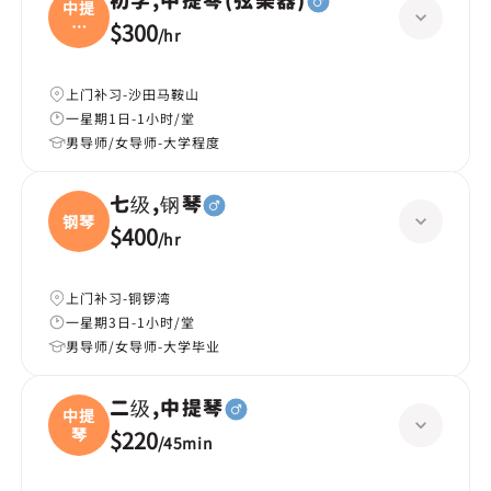
初学,中提琴(弦樂器)
中提
琴
$300
/
hr
(弦
上门补习-沙田马鞍山
一星期1日-1小时/堂
男导师/女导师-大学程度
七级,钢琴
钢琴
$400
/
hr
上门补习-铜锣湾
一星期3日-1小时/堂
男导师/女导师-大学毕业
二级,中提琴
中提
琴
$220
/
45min