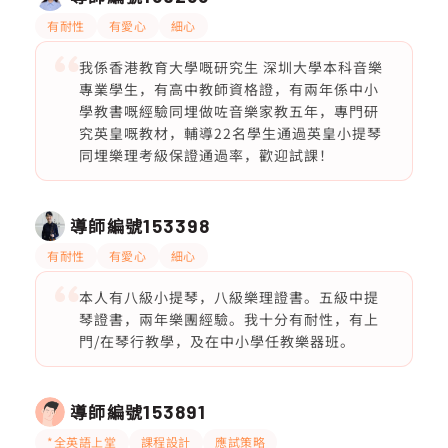
有耐性
有愛心
細心
我係香港教育大學嘅研究生 深圳大學本科音樂
專業學生，有高中教師資格證，有兩年係中小
學教書嘅經驗同埋做咗音樂家教五年，專門研
究英皇嘅教材，輔導22名學生通過英皇小提琴
同埋樂理考級保證通過率，歡迎試課！
導師編號
153398
有耐性
有愛心
細心
本人有八級小提琴，八級樂理證書。五級中提
琴證書，兩年樂團經驗。我十分有耐性，有上
門/在琴行教學，及在中小學任教樂器班。
導師編號
153891
*全英語上堂
課程設計
應試策略