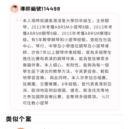
導師編號
114498
本人現時就讀香港浸會大學四年級生，主修鋼
琴，2012年考獲ABRSM小提琴8級、2013年考
獲ABRSM鋼琴8級、2015年考獲ABRSM樂理8
級。有5年教學鋼琴和小提琴經驗，曾經在社區
中心、琴行、中學及小學擔任鋼琴及小提琴導
師，亦有7年以上鋼琴伴奏經驗，曾為多個學生
擔任比賽和表演的鋼琴伴奏，能為管弦樂眾多
樂器伴奏。本人細心、有耐性，能夠為每一個
學生設下適合的教學方法，令其更容易、輕鬆
地學習音樂。 與此同時，本人亦參加合唱團、
弦樂團、交響樂團，8年經驗，曾代表香港到亞
洲、歐洲地區例如德國、捷克、斯洛伐克等地
方參加國際音樂比賽，並奪得多個獎項。 ⅛只
可任教小提琴
类似个案