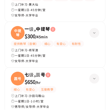
上门补习-黄大仙
一星期1日-45分钟/堂
女导师-大学毕业
一级,中提琴
中提
琴
$300
/
45min
提供教琴（音樂）
細心
有愛心
有耐性
上门补习-将军澳
一星期1日-45分钟/堂
女导师-大学毕业
七级,圆号
圆号
$650
/
hr
細心
有愛心
互動教學
上门补习-沙田马鞍山
一星期1日-1小时/堂
男导师/女导师-大学毕业