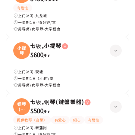
有耐性
上门补习-九龙城
一星期1日-45分钟/堂
男导师/女导师-大学程度
七级,小提琴
小提
琴
$600
/
hr
上门补习-观塘
一星期1日-1小时/堂
男导师/女导师-大学程度
七级,钢琴(鍵盤樂器)
钢琴
(鍵
$500
/
hr
盤
提供教琴（音樂）
有愛心
細心
有耐性
上门补习-新蒲岗
一星期1日-45分钟/堂