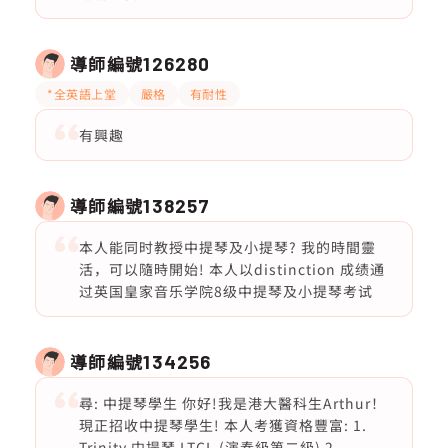
導師編號
126280
*全英語上堂
嚴格
有耐性
有興趣
導師編號
138257
本人能同时教授中提琴及小提琴? 我的時間靈
活，可以隨時開始! 本人以distinction 成绩通
过英国皇家音乐学院8级中提琴及小提琴考试
導師編號
134256
尋: 中提琴學生 你好!我是港大醫科生Arthur！
現正招收中提琴學生! 本人考獲資格豐富: 1.
Trinity 中提琴 LTCL (演奏級第二級) 2.