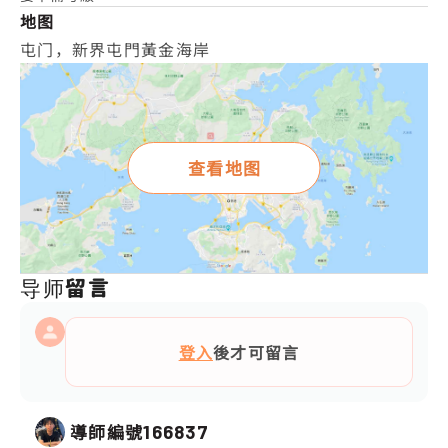
地图
屯门，新界屯門黃金海岸
查看地图
导师留言
登入
後才可留言
導師編號
166837