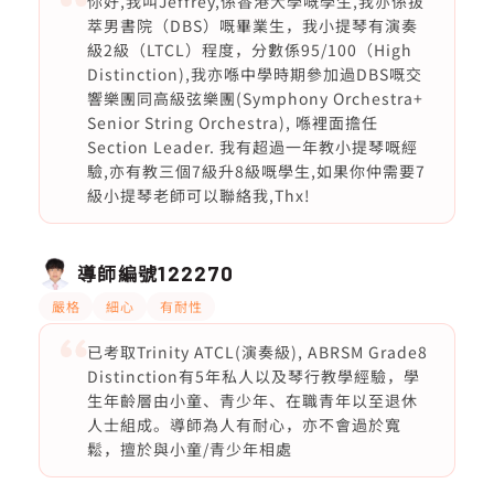
你好,我叫Jeffrey,係香港大學嘅學生,我亦係拔
萃男書院（DBS）嘅畢業生，我小提琴有演奏
級2級（LTCL）程度，分數係95/100（High
Distinction),我亦喺中學時期參加過DBS嘅交
響樂團同高級弦樂團(Symphony Orchestra+
Senior String Orchestra), 喺裡面擔任
Section Leader. 我有超過一年教小提琴嘅經
驗,亦有教三個7級升8級嘅學生,如果你仲需要7
級小提琴老師可以聯絡我,Thx!
導師編號
122270
嚴格
細心
有耐性
已考取Trinity ATCL(演奏級), ABRSM Grade8
Distinction有5年私人以及琴行教學經驗，學
生年齡層由小童、青少年、在職青年以至退休
人士組成。導師為人有耐心，亦不會過於寬
鬆，擅於與小童/青少年相處