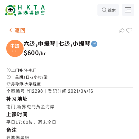
搜索
男-1名 六级,中提琴|七级,小提琴，屯门 补习推介
返回
六级,中提琴|七级,小提琴
中提
琴|
$600
/
hr
七
上门补习-屯门
一星期1日-2小时/堂
男导师-大学程度
个案编号
｜登记时间
M12298
2021/04/16
补习地址
屯门,新界屯門黃金海岸
上课时间
平日17:00後，週末全日
备注
要準備考級