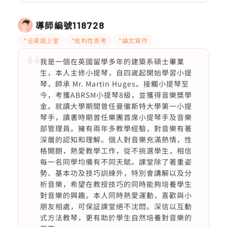
導師編號
118728
*全英語上堂
*批判性思考
*論文寫作
我是一個在英國留學多年的建築系碩士畢業
生，本人主修小提琴，自四嵗起開始學習小提
琴，師承 Mr. Martin Huges。接觸小提琴至
今，考獲ABRSM小提琴8級，並獲得音樂獎學
金。就讀大學期間曾任曼徹斯特大學第一小提
琴手，讀書時期曾任樂團首席小提琴手及音樂
部管理員。擁有兩年多教學經驗，對音樂有著
深層的認知和理解。個人對音樂充滿熱情，性
格開朗，熱愛教學工作，從不挑選學生，相信
每一名同學均備有不同天賦。課堂除了著重姿
勢、基本功及技巧訓練外，特別會講解以及分
析音樂，希望在教授技巧的同時能夠培養學生
對音樂的興趣。本人同時熱愛運動，喜歡與小
朋友相處，可保証課堂絕不沈悶。深信以互動
式方法教琴，更有助於學生自然培養對音樂的