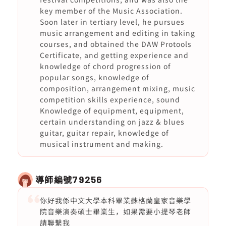
key member of the Music Association.
Soon later in tertiary level, he pursues
music arrangement and editing in taking
courses, and obtained the DAW Protools
Certificate, and getting experience and
knowledge of chord progression of
popular songs, knowledge of
composition, arrangement mixing, music
competition skills experience, sound
Knowledge of equipment, equipment,
certain understanding on jazz & blues
guitar, guitar repair, knowledge of
musical instrument and making.
導師編號
79256
你好我係中文大學本科畢業蘇格蘭皇家音樂學
院音樂演奏碩士畢業生，如果需要小提琴老師
請聯繫我