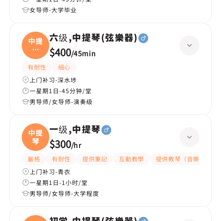
女导师-大学毕业
六级,中提琴(弦樂器)
中提
琴
$400
/
45min
(弦
有耐性
細心
上门补习-深水埗
一星期1日-45分钟/堂
男导师/女导师-演奏级
一级,中提琴
中提
琴
$300
/
hr
嚴格
有耐性
提供筆記
互動教學
提供教琴（音樂）
上门补习-青衣
一星期1日-1小时/堂
男导师/女导师-大学程度