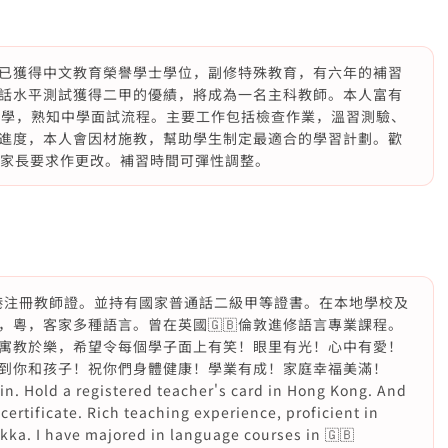
已獲得中文教育榮譽學士學位，副修特殊教育，有六年的補習
話水平測試獲得二甲的優績，將成為一名主科教師。本人富有
文中學，熟知中學面試流程。主要工作包括檢查作業，溫習測驗、
進度，本人會因材施教，幫助學生制定最適合的學習計劃。歡
據家長要求作更改。補習時間可彈性調整。
港注冊教師證。並持有國家普通話二級甲等證書。在本地學校及
，粵，客家多種語言。曾在英國🇬🇧倫敦進修語言專業課程。
寓教於樂，希望令每個學子面上有笑！眼里有光！心中有愛！
到你和孩子！祝你們身體健康！學業有成！家庭幸福美滿！
in. Hold a registered teacher's card in Hong Kong. And
certificate. Rich teaching experience, proficient in
ka. I have majored in language courses in 🇬🇧