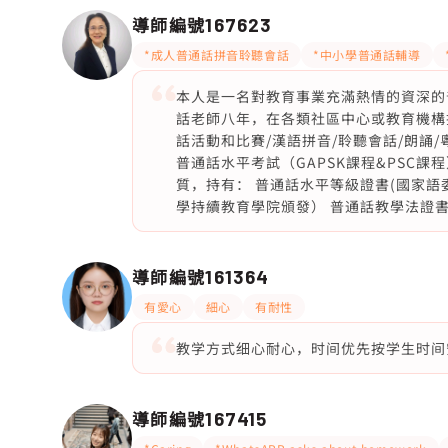
導師編號
167623
*成人普通話拼音聆聽會話
*中小學普通話輔導
本人是一名對教育事業充滿熱情的資深的
話老師八年，在各類社區中心或教育機構
話活動和比賽/漢語拼音/聆聽會話/朗誦
普通話水平考試（GAPSK課程&PSC
質，持有： 普通話水平等級證書(國家語
學持續教育學院頒發） 普通話教學法證
導師編號
161364
有愛心
細心
有耐性
教学方式细心耐心，时间优先按学生时间
導師編號
167415