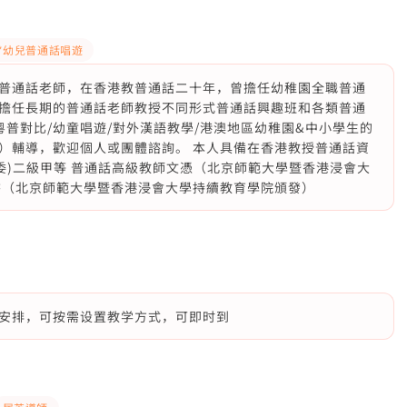
*幼兒普通話唱遊
普通話老師，在香港教普通話二十年，曾擔任幼稚園全職普通
擔任長期的普通話老師教授不同形式普通話興趣班和各類普通
/粵普對比/幼童唱遊/對外漢語教學/港澳地區幼稚園&中小學生的
課程）輔導，歡迎個人或團體諮詢。 本人具備在香港教授普通話資
委)二級甲等 普通話高級教師文憑（北京師範大學暨香港浸會大
書（北京師範大學暨香港浸會大學持續教育學院頒發）
安排，可按需设置教学方式，可即时到