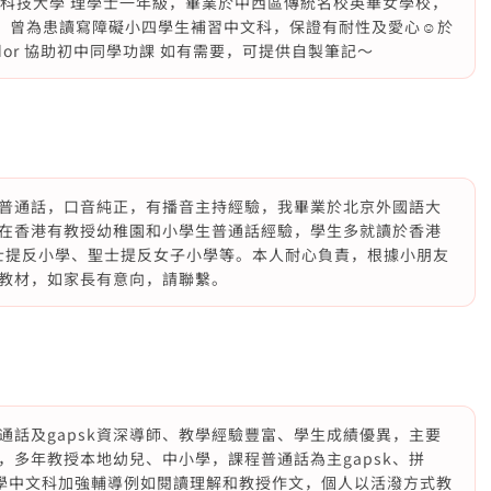
香港科技大學 理學士一年級，畢業於中西區傳統名校英華女學校，
績。曾為患讀寫障礙小四學生補習中文科，保證有耐性及愛心☺️於
sador 協助初中同學功課 如有需要，可提供自製筆記～
普通話，口音純正，有播音主持經驗，我畢業於北京外國語大
在香港有教授幼稚園和小學生普通話經驗，學生多就讀於香港
聖士提反小學、聖士提反女子小學等。本人耐心負責，根據小朋友
教材，如家長有意向，請聯繫。
通話及gapsk資深導師、教學經驗豐富、學生成績優異，主要
，多年教授本地幼兒、中小學，課程普通話為主gapsk、拼
小學中文科加強輔導例如閱讀理解和教授作文，個人以活潑方式教