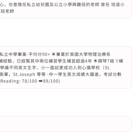
心，也曾擔任私立幼兒園及公立小學興趣班的老師 曾任 培道小
趣班老師
 🌟加拿大私立中學畢業-平均分90+ 🌟畢業於英國大學物理治療系
 🌟7年私補經驗，已經幫其中兩位補習學生補習超過4年 🌟鋼琴7級 ‼️補
時間內學識不同英文生字，小一面試更成功入到心儀學校（St.
英華，St.Joseph 等等 -中一學生英文成績大躍進，考試分數
ading: 78/100 ➡️89/100)
年