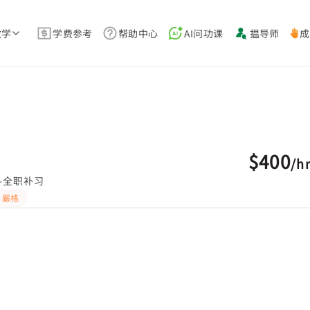
教学
学费参考
帮助中心
AI问功课
揾导师
成
$400
/
h
-全职补习
嚴格