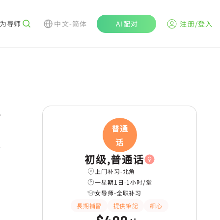
为导师
中文-简体
AI配对
注册/登入
r
普通
话
初级,普通话
上门补习-北角
一星期1日-1小时/堂
女导师-全职补习
長期補習
提供筆記
細心