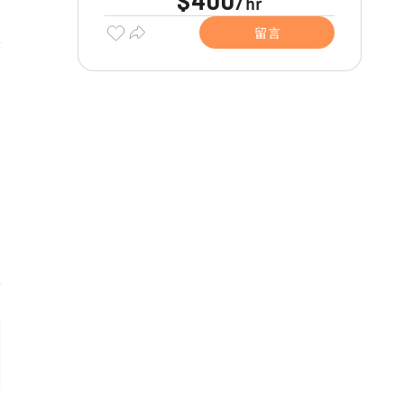
$400
hr
/
留言