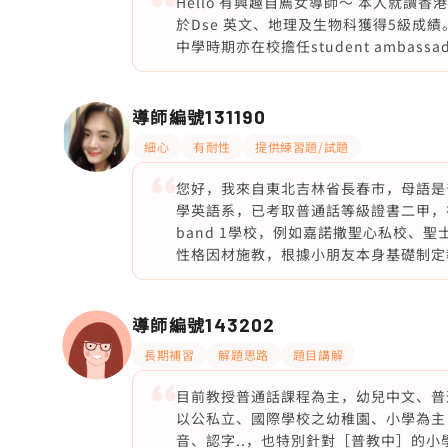
Hello 有興趣自薦女導師～ 本人就讀
於Dse 英文、地理及生物科獲得5級成
中學時期亦在校擔任student ambas
導師編號
131190
細心
有耐性
提供練習題/試題
您好，我來自東北吉林省長春市，母語是
學英語系，已考取普通話等級證書二甲，
band 1學校，例如嘉諾撒聖心私校、
性格因材施教，根據小朋友本身基礎制定
導師編號
143202
長期補習
解題思路
題目講解
目前教授普通話課程為主，幼兒中文、普
以公私立、國際學校之幼稚園、小學為主
音、認字..，也特別針對［普教中］的