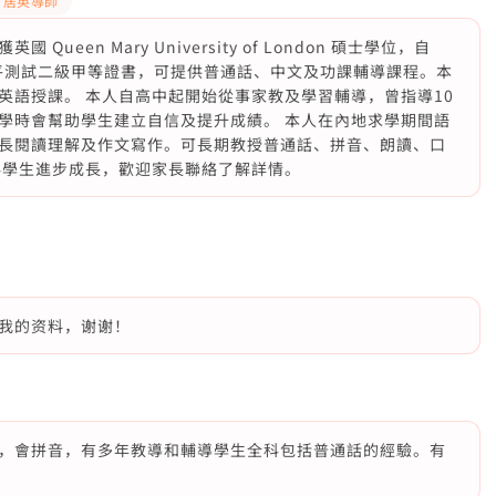
居英導師
een Mary University of London 碩士學位，自
水平測試二級甲等證書，可提供普通話、中文及功課輔導課程。本
英語授課。 本人自高中起開始從事家教及學習輔導，曾指導10
學時會幫助學生建立自信及提升成績。 本人在內地求學期間語
長閱讀理解及作文寫作。可長期教授普通話、拼音、朗讀、口
伴學生進步成長，歡迎家長聯絡了解詳情。
我的资料，谢谢！
，會拼音，有多年教導和輔導學生全科包括普通話的經驗。有