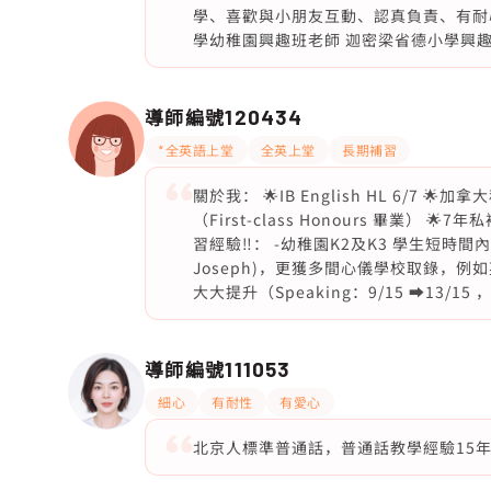
學、喜歡與小朋友互動、認真負責、有耐
學幼稚園興趣班老師 迦密梁省德小學興
導師編號
120434
*全英語上堂
全英上堂
長期補習
關於我： 🌟IB English HL 6/7
（First-class Honours 畢業）
習經驗‼️： -幼稚園K2及K3 學生短
Joseph)，更獲多間心儀學校取錄，例如
大大提升（Speaking：9/15 ➡️13/15 ，Re
導師編號
111053
細心
有耐性
有愛心
北京人標準普通話，普通話教學經驗15