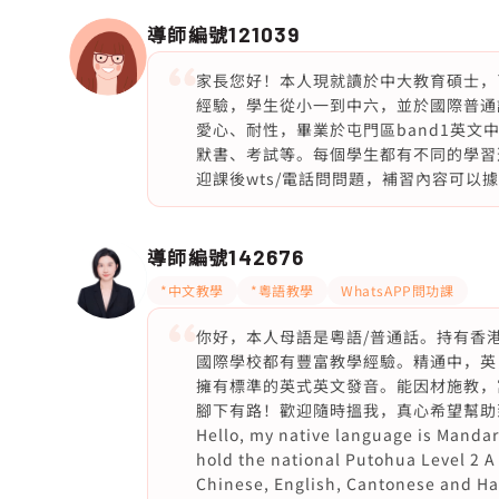
導師編號
121039
家長您好！本人現就讀於中大教育碩士，
經驗，學生從小一到中六，並於國際普通
愛心、耐性，畢業於屯門區band1英
默書、考試等。每個學生都有不同的學習
迎課後wts/電話問問題，補習內容可以
導師編號
142676
*中文教學
*粵語教學
WhatsAPP問功課
你好，本人母語是粵語/普通話。持有香
國際學校都有豐富教學經驗。精通中，英
擁有標準的英式英文發音。能因材施教，
腳下有路！歡迎隨時搵我，真心希望幫助
Hello, my native language is Mandar
hold the national Putohua Level 2 A 
Chinese, English, Cantonese and Hak