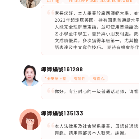
*Caring
*WhatsAPP asks about homework
家長您好，本人畢業於廣西師範大學，並獲英國 Qu
2023年起定居英國。持有國家普通話
人能完全理解廣東話，並可使用普通話及
名小學至中學生，善於與小朋友相處。教
文成績優異，多次獲得年級第一，尤其擅
語表達及中文寫作技巧。 期待有機會陪
導師編號
161288
*全英語上堂
有耐性
有愛心
你好，专业耐心的一级普通话老师，请看
導師編號
135133
本人法律系及社會學系畢業，母語普通話
興趣。請用電郵與本人聯繫。謝謝。