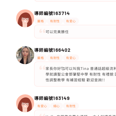
導師編號
163714
嚴格
有耐性
有愛心
可以完美勝任
導師編號
166402
嚴格
有耐性
有愛心
家長你好🥰可以叫我Tina 普通話超級流利 親
學就讀聖公會鄧肇堅中學 有耐性 有禮貌 
性調整教學 有補習經驗 歡迎查詢!!
導師編號
163149
有愛心
細心
有耐性