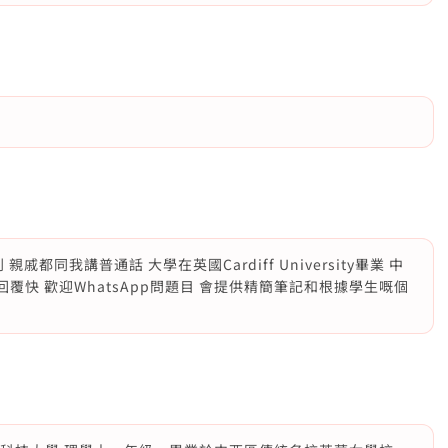
戚都同我講普通話 大學在英國Cardiff University畢業 中
回覆快 歡迎WhatsApp問題目 會提供精簡筆記和根據學生嘅個