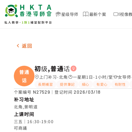
星级导师
最新个案
视像
女-1名 初级,普通话，北角 补习推介
返回
初级,普通话
普通
上门补习-北角
一星期1日-1小时/堂
女导师
话
長期補習
提供筆記
細心
有愛心
有耐性
个案编号
N27529
｜登记时间
2026/03/18
补习地址
北角,景明道
上课时间
三五｜16:30-19:00

可商議