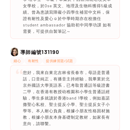
女學校，於Dse 英文、地理及生物科獲得5級成
績。曾為患讀寫障礙小四學生補習中文科，保
證有耐性及愛心☺️於中學時期亦在校擔任
student ambassador 協助初中同學功課 如有
需要，可提供自製筆記～
131190
導師編號
細心
有耐性
提供練習題/試題
您好，我來自東北吉林省長春市，母語是普通
話，口音純正，有播音主持經驗，我畢業於北
京外國語大學英語系，已考取普通話等級證書
二甲，在香港有教授幼稚園和小學生普通話經
驗，學生多就讀於香港band 1學校，例如嘉諾
撒聖心私校、聖士提反小學、聖士提反女子小
學等。本人耐心負責，根據小朋友性格因材施
教，根據小朋友本身基礎制定教材，如家長有
意向，請聯繫。