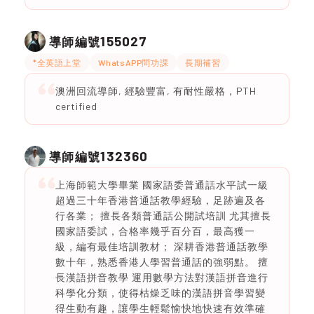
155027
導師編號
*全英語上堂
WhatsAPP問功課
長期補習
澳洲回流導師, 經驗豐富, 有耐性嚴格，PTH
certified
132360
導師編號
上海師範大學畢業 國家語委普通話水平試一級
超過三十年香港普通話教學經驗，足跡遍及各
行各業； 擅長各類普通話公開試培訓 尤其擅長
國家語委試，合格率幾乎百分百，最高獲一
級，編有最佳培訓教材； 深耕香港普通話教學
數十年，熟悉香港人學習普通話的強弱點。 擅
長漢語拼音教學 運用數學方法對漢語拼音進行
科學化分類，使得枯燥乏味的漢語拼音學習變
得生動有趣，讓學生輕鬆愉快地快速有效準確