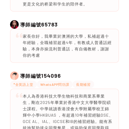
更是文化的桥梁和学生的陪伴者。
65783
導師編號
家長你好，我畢業於澳洲的大學，私補超過十
年經驗，全職補習超過4年，有教成人普通話經
驗，本身亦操流利普通話，有自備教材，謝謝
你的考慮
154096
導師編號
*全英語上堂
WhatsAPP問功課
長期補習
本人為香港科技大學生物科技和商業系畢業
生，剛在2025年畢業於香港中文大學醫學院碩
士課程。中學就讀香港浸會大學附屬學校王錦
輝中小學HKBUAS ，有超過10年補習經驗DSE、
GCE AL、IAL、IGCSE和IB的補習經驗。能有系
統地幫助拔尖同學奪星，或協助保底同學取得