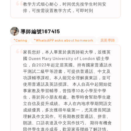
教学方式细心耐心，时间优先按学生时间安
排，可按需设置教学方式，可即时到
167415
導師編號
*Caring
*WhatsAPP asks about homework
居英導師
家長您好，本人畢業於廣西師範大學，並獲英
國 Queen Mary University of London 碩士學
位，自2023年起定居英國。持有國家普通話水
平測試二級甲等證書，可提供普通話、中文及
功課輔導課程。本人能完全理解廣東話，並可
使用普通話及英語授課。 本人自高中起開始從
事家教及學習輔導，曾指導10名小學至中學
生，善於與小朋友相處。教學時會幫助學生建
立自信及提升成績。 本人在內地求學期間語文
成績優異，多次獲得年級第一，尤其擅長閱讀
理解及作文寫作。可長期教授普通話、拼音、
朗讀、口語表達及中文寫作技巧。 期待有機會
陪伴學生進步成長，歡迎家長聯絡了解詳情。