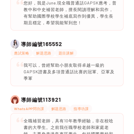
您好，我是June.現全職普通話GAPSK應考，普
教中和中史補習老師，擅長閱讀理解和寫作，
有幫助國際學校學生補底寫作到優異，學生長
期且穩定，希望我能幫到您！
165552
導師編號
應試策略
解題思路
題目講解
我可以，曾經幫助小朋友取得卓越一級的
GAPSK證書及多項普通話比賽的冠軍、亞軍及
季軍
113921
導師編號
WhatsAPP問功課
解題思路
指導功課
全職補習老師，具有10年教學經驗，非在校唸
書的大學生。之前我任職學校老師和家庭老
師，主要負責港島東區學生，包括國際學校和