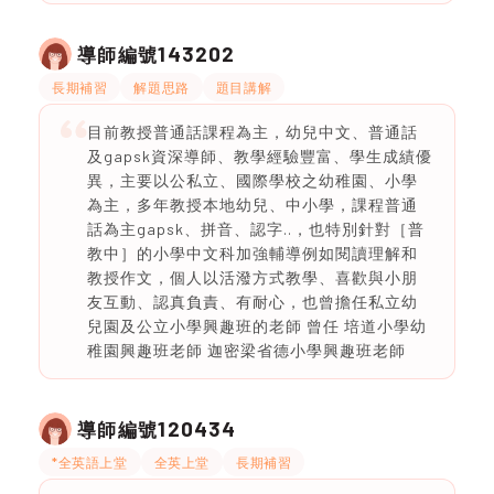
143202
導師編號
長期補習
解題思路
題目講解
目前教授普通話課程為主，幼兒中文、普通話
及gapsk資深導師、教學經驗豐富、學生成績優
異，主要以公私立、國際學校之幼稚園、小學
為主，多年教授本地幼兒、中小學，課程普通
話為主gapsk、拼音、認字..，也特別針對［普
教中］的小學中文科加強輔導例如閱讀理解和
教授作文，個人以活潑方式教學、喜歡與小朋
友互動、認真負責、有耐心，也曾擔任私立幼
兒園及公立小學興趣班的老師 曾任 培道小學幼
稚園興趣班老師 迦密梁省德小學興趣班老師
120434
導師編號
*全英語上堂
全英上堂
長期補習