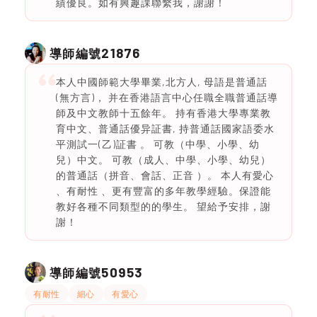
績優良。如有興趣課聯繫我，謝謝！
21876
導師編號
本人中國師範大學畢業,北方人, 母語是普通話
(無方言)， 并在香港語言中心任職全職普通話導
師及中文教師十五餘年。 持有香港大學專業教
育中文、普通話優异証書, 持普通話國家語委水
平測試一(乙)証書 。 可教（中學、小學、幼
兒）中文。 可教（成人、中學、小學、幼兒）
的普通話（拼音、會話、正音 ）。 本人有愛心
、有耐性 、更有豐富的多年教學經驗。保證能
教好各種不同類型的的學生。 望給予安排，謝
謝！
50953
導師編號
有耐性
細心
有愛心