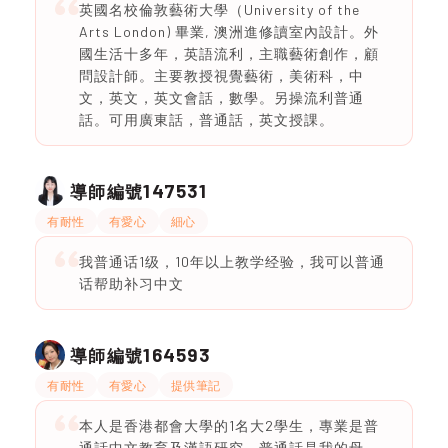
英國名校倫敦藝術大學（University of the
Arts London) 畢業, 澳洲進修讀室內設計。外
國生活十多年，英語流利，主職藝術創作，顧
問設計師。主要教授視覺藝術，美術科，中
文，英文，英文會話，數學。另操流利普通
話。可用廣東話，普通話，英文授課。
147531
導師編號
有耐性
有愛心
細心
我普通话1级，10年以上教学经验，我可以普通
话帮助补习中文
164593
導師編號
有耐性
有愛心
提供筆記
本人是香港都會大學的1名大2學生，專業是普
通話中文教育及漢語研究。普通話是我的母