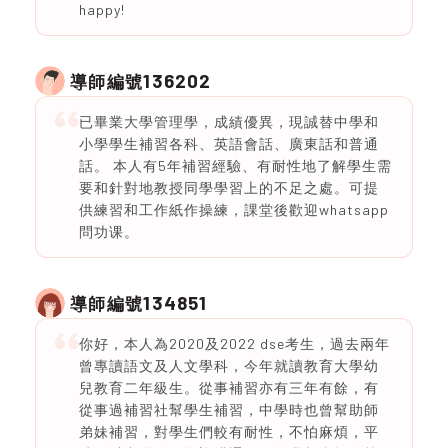
happy!
136202
導師編號
已畢業大學管理學，成績優異，現誠替中學和
小學學生補習各科、英語會話、廣東話和普通
話。 本人有5年補習經驗、有耐性地了解學生需
要和針對地教授同學學習上的不足之處。可提
供練習和工作紙作操練，課堂後歡迎whatsapp
問功课。
134851
導師編號
你好，本人為2020及2022 dse考生，過去兩年
曾專讀語文及人文學科，今年就讀教育大學幼
兒教育二年級生。從事補習亦有三年有餘，有
從事過補習社幫學生補習，中學時也曾幫助師
弟妹補習，對學生們較有耐性，不怕麻煩，平