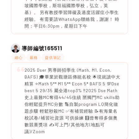
坡國際學校，斯坦福國際學校，弘立，英
基）。 另有教授學習障礙及過度活躍症小學生
經驗。 有需要請WhatsApp聯絡我，謝謝！ 時
間：平日6:30pm，星期日下午
165511
導師編號
細心
嚴格
提供筆記
2025 Dser 男導師招學生 (Math, M1, Econ,
BAFS) 🎓畢業於觀塘區傳統名校 🌟現就讀中大
精算 ⭐️Math 5** M1 5** Econ 5* BAFS 5 💯Dse
best 5 29/35 屬全港top3% ‼️2025 Dse Math
史上最難MC奪得44/45佳績 🈲獨門MC skills助
你輕鬆提升MC分數 🔢自製program LQ簡化做
題步驟 輕鬆秒殺MC ✅有補習經驗 📝有海量名
校試卷/補習社資源 可供操練 🧮曾奪得多個奧
數競賽獎項 ✍️可上門/其他地方(地點可
議)/Zoom