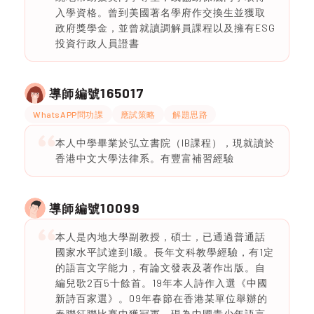
入學資格。曾到美國著名學府作交換生並獲取
政府獎學金，並曾就讀調解員課程以及擁有ESG
投資行政人員證書
165017
導師編號
WhatsAPP問功課
應試策略
解題思路
本人中學畢業於弘立書院（IB課程），現就讀於
香港中文大學法律系。有豐富補習經驗
10099
導師編號
本人是內地大學副教授，碩士，已通過普通話
國家水平試達到1級。長年文科教學經驗，有1定
的語言文字能力，有論文發表及著作出版。自
編兒歌2百5十餘首。19年本人詩作入選《中國
新詩百家選》。09年春節在香港某單位舉辦的
春聯征聯比賽中獲冠軍。現為中國青少年語言