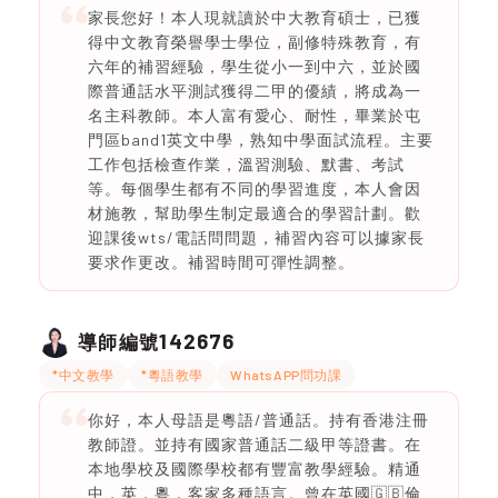
家長您好！本人現就讀於中大教育碩士，已獲
得中文教育榮譽學士學位，副修特殊教育，有
六年的補習經驗，學生從小一到中六，並於國
際普通話水平測試獲得二甲的優績，將成為一
名主科教師。本人富有愛心、耐性，畢業於屯
門區band1英文中學，熟知中學面試流程。主要
工作包括檢查作業，溫習測驗、默書、考試
等。每個學生都有不同的學習進度，本人會因
材施教，幫助學生制定最適合的學習計劃。歡
迎課後wts/電話問問題，補習內容可以據家長
要求作更改。補習時間可彈性調整。
142676
導師編號
*中文教學
*粵語教學
WhatsAPP問功課
你好，本人母語是粵語/普通話。持有香港注冊
教師證。並持有國家普通話二級甲等證書。在
本地學校及國際學校都有豐富教學經驗。精通
中，英，粵，客家多種語言。曾在英國🇬🇧倫