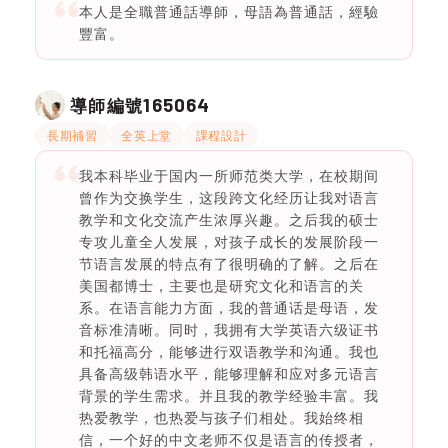
本人是全職普通話導師，母語為普通話，經驗
豐富。
165064
導師編號
長期補習
全英上堂
課程設計
我本科毕业于国内一所师范类大学，在校期间
曾作为交换学生，这段跨文化经历让我对语言
教学和文化交流产生浓厚兴趣。之后我的硕士
专攻儿童全人发展，对孩子成长的发展阶段一
节语言发展的特点有了很明确的了解。之后在
美国都博士，主要也是研究文化和语言的关
系。在语言能力方面，我的普通话是母语，发
音标准清晰。同时，我拥有大学英语六级证书
和托福高分，能够进行双语教学和沟通。我也
具备高级韩语水平，能够理解和应对多元语言
背景的学生需求。并且我的教学经验丰富。我
热爱教学，也热爱与孩子们相处。我始终相
信，一个好的中文老师不仅是语言的传授者，