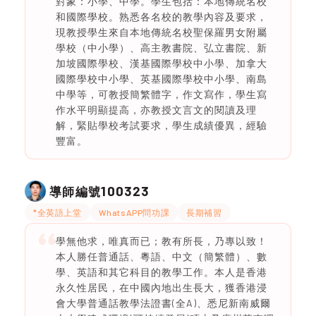
對象：小學、中學。學生包括：本地傳統名校
和國際學校。熟悉各名校的教學內容及要求，
現教授學生來自本地傳統名校聖保羅男女附屬
學校（中小學）、高主教書院、弘立書院、新
加坡國際學校、漢基國際學校中小學、加拿大
國際學校中小學、英基國際學校中小學、南島
中學等，可教授簡繁體字，作文寫作，學生寫
作水平明顯提高，亦教授文言文的閱讀及理
解，緊貼學校考試要求，學生成績優異，經驗
豐富。
100323
導師編號
*全英語上堂
WhatsAPP問功課
長期補習
學無他求，唯真而已；教有所長，乃專以致！
本人勝任普通話、粵語、中文（簡繁體）、數
學、英語和其它科目的教學工作。本人是香港
永久性居民，在中國內地出生長大，獲香港浸
會大學普通話教學法證書(全A)、悉尼新南威爾