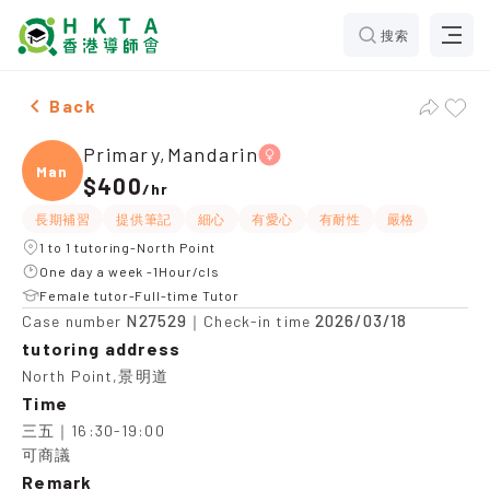
搜索
Female Primary,Mandarin，North Point Tuition recom
Back
Primary,Mandarin
Manda
$400
/
hr
長期補習
提供筆記
細心
有愛心
有耐性
嚴格
1 to 1 tutoring-North Point
One day a week -1Hour/cls
Female tutor-Full-time Tutor
N27529
2026/03/18
Case number
｜Check-in time
tutoring address
North Point,景明道
Time
三五｜16:30-19:00

可商議
Remark