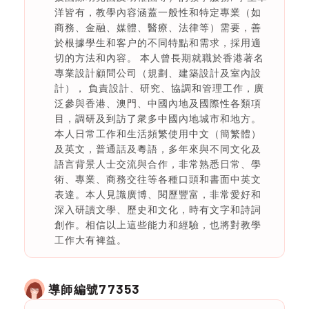
洋皆有，教學內容涵蓋一般性和特定專業（如
商務、金融、媒體、醫療、法律等）需要，善
於根據學生和客户的不同特點和需求，採用適
切的方法和內容。 本人曾長期就職於香港著名
專業設計顧問公司（規劃、建築設計及室內設
計）， 負責設計、研究、協調和管理工作，廣
泛參與香港、澳門、中國內地及國際性各類項
目，調研及到訪了衆多中國內地城市和地方。
本人日常工作和生活頻繁使用中文（簡繁體）
及英文，普通話及粵語，多年來與不同文化及
語言背景人士交流與合作，非常熟悉日常、學
術、專業、商務交往等各種口頭和書面中英文
表達。本人見識廣博、閱歷豐富，非常愛好和
深入研讀文學、歷史和文化，時有文字和詩詞
創作。相信以上這些能力和經驗，也將對教學
工作大有裨益。
77353
導師編號