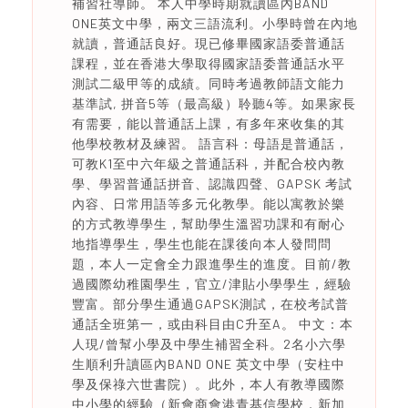
補習社導師。 本人中學時期就讀區內BAND
ONE英文中學，兩文三語流利。小學時曾在內地
就讀，普通話良好。現已修畢國家語委普通話
課程，並在香港大學取得國家語委普通話水平
測試二級甲等的成績。同時考過教師語文能力
基準試, 拼音5等（最高級）聆聽4等。如果家長
有需要，能以普通話上課，有多年來收集的其
他學校教材及練習。 語言科：母語是普通話，
可教K1至中六年級之普通話科，并配合校內教
學、學習普通話拼音、認識四聲、GAPSK 考試
內容、日常用語等多元化教學。能以寓教於樂
的方式教導學生，幫助學生溫習功課和有耐心
地指導學生，學生也能在課後向本人發問問
題，本人一定會全力跟進學生的進度。目前/教
過國際幼稚園學生，官立/津貼小學學生，經驗
豐富。部分學生通過GAPSK測試，在校考試普
通話全班第一，或由科目由C升至A。 中文：本
人現/曾幫小學及中學生補習全科。2名小六學
生順利升讀區內BAND ONE 英文中學（安柱中
學及保祿六世書院）。此外，本人有教導國際
中小學的經驗（新會商會港青基信學校，新加