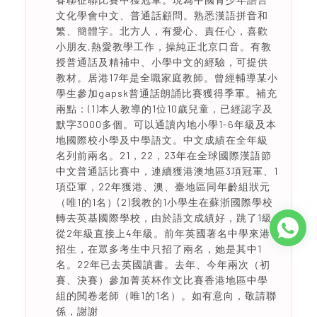
文化學會中文、普通話顧問。熟悉漢語拼音和
繁、簡體字。北方人，有愛心、責任心，喜歡
小朋友,熱愛教學工作，操純正北京口音。有教
授普通話及精補中、小學中文的經驗，可提供
教材。居港17年是全職家庭教師。曾經輔導某小
學生參加gapsk普通話朗誦比賽獲得季軍。補充
兩點：(1)本人教導的1位10歲兒童，已經認字及
默字3000多個。可以通讀內地小學1-6年級及本
地國際校小學及中學語文。中文成績在全年級
名列前兩名。21，22，23年在全球國際漢語節
中文普通話比賽中，連續獲港澳地區3項冠軍、1
項亞軍，22年獲港、澳、臺地區同年齡組狀元
（唯1的1名）(2)我教的1小學生在蘇浙國際學校
轉去英基國際學校，由於語文成績好，跳了1級
從2年級直接上4年級。前年英國著名中學來港
招生，在眾多考生中只招了兩名，她是其中1
名。22年已去英國讀書。去年、今年兩次（初
賽、決賽）參加菁英杯作文比賽香港地區中學
組的閲卷老師（唯1的1名）。如有意向，敬請聯
係，謝謝