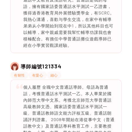
語，擁有國家語委普通話水平測試一乙證書，
獲得過香港教育局外展體驗獎學金，有SCRC。
我熱心溝通，喜歡与學生交流，在家中有輔導
弟弟从小學開始到現在中1，所以其他科目也可
以輔導，家中親戚需要我幫忙輔導功課我也會
積極配合。有擔任中學普通話攤位遊戲導師已
經在小學實習觀課經驗。
121334
導師編號
有耐性
有愛心
細心
個人履歷 全職中文普通話導師。母語為普通
話，考獲普通話水平測試一乙。本人畢業於國
內師范大學中文系。考獲北京師范大學普通話
高級教師文憑、國家語委普通話水平測試一
級、普通話教師語文能力評核五級、普通話朗
誦評判證書。 2008年開始在港從事中文（普通
話教中文）及普通話專科教育工作，主要教授