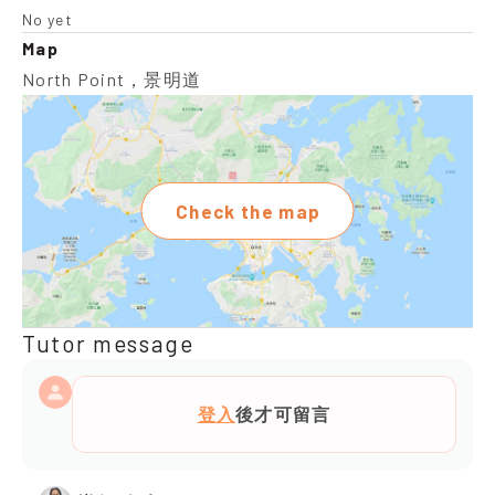
No yet
Map
North Point，景明道
Check the map
Tutor message
登入
後才可留言