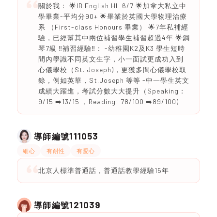
關於我： 🌟IB English HL 6/7 🌟加拿大私立中
學畢業-平均分90+ 🌟畢業於英國大學物理治療
系 （First-class Honours 畢業） 🌟7年私補經
驗，已經幫其中兩位補習學生補習超過4年 🌟鋼
琴7級 ‼️補習經驗‼️： -幼稚園K2及K3 學生短時
間內學識不同英文生字，小一面試更成功入到
心儀學校（St. Joseph)，更獲多間心儀學校取
錄，例如英華，St.Joseph 等等 -中一學生英文
成績大躍進，考試分數大大提升（Speaking：
9/15 ➡️13/15 ，Reading: 78/100 ➡️89/100)
111053
導師編號
細心
有耐性
有愛心
北京人標準普通話，普通話教學經驗15年
121039
導師編號