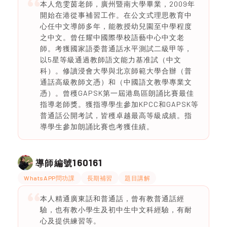
本人危雯茵老師，廣州暨南大學畢業，2009年
開始在港從事補習工作。在公文式理思教育中
心任中文導師多年，能教授幼兒園至中學程度
之中文。曾任耀中國際學校語藝中心中文老
師。考獲國家語委普通話水平測試二級甲等，
以5星等級通過教師語文能力基准試（中文
科）。修讀浸會大學與北京師範大學合辦（普
通話高級教師文憑）和（中國語文教學專業文
憑）。曾穫GAPSK第一屆港島區朗誦比賽最佳
指導老師獎。獲指導學生參加KPCC和GAPSK等
普通話公開考試，皆穫卓越最高等級成績。指
導學生參加朗誦比賽也考獲佳績。
160161
導師編號
WhatsAPP問功課
長期補習
題目講解
本人精通廣東話和普通話，曾有教普通話經
驗，也有教小學生及初中生中文科經驗，有耐
心及提供練習等。