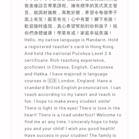
敦進修語言專業課程。擁有標準的英式英文發
音。能因材施教，寓教於樂，希望令每個學子
面上有笑！眼里有光！心中有愛！腳下有路！
歡迎隨時搵我，真心希望幫助到你和孩子！祝
你們身體健康！學業有成！家庭幸福美滿！
Hello, my native language is Mandarin. Hold
a registered teacher's card in Hong Kong.
And hold the national Putohua Level 2 A
certificate. Rich teaching experience,
proficient in Chinese, English, Cantonese
and Hakka. I have majored in language
courses in 🇬🇧 London, England. Have a
standard British English pronunciation. I can
teach according to my talent and teach in
fun. I hope to make every student smile!
There is light in the eyes! There is love in the
heart! There is a road underfoot! Welcome to
find me at any time. I sincerely hope to help
you and your child! I wish you good health!
Have success in your studies! The family is