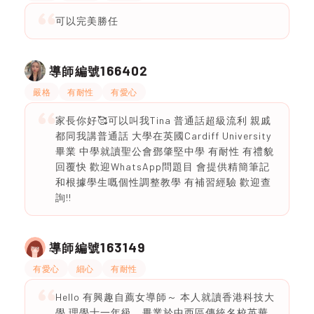
可以完美勝任
166402
導師編號
嚴格
有耐性
有愛心
家長你好🥰可以叫我Tina 普通話超級流利 親戚
都同我講普通話 大學在英國Cardiff University
畢業 中學就讀聖公會鄧肇堅中學 有耐性 有禮貌
回覆快 歡迎WhatsApp問題目 會提供精簡筆記
和根據學生嘅個性調整教學 有補習經驗 歡迎查
詢!!
163149
導師編號
有愛心
細心
有耐性
Hello 有興趣自薦女導師～ 本人就讀香港科技大
學 理學士一年級，畢業於中西區傳統名校英華