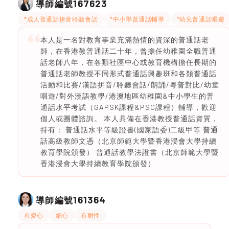
167623
導師編號
*成人普通話拼音聆聽會話
*中小學普通話輔導
*幼兒普通話唱遊
本人是一名對教育事業充滿熱情的資深的普通話老
師，在香港教普通話二十年，曾擔任幼稚園全職普通
話老師八年，在各類社區中心或教育機構擔任長期的
普通話老師教授不同形式普通話興趣班和各類普通話
活動和比賽/漢語拼音/聆聽會話/朗誦/粵普對比/幼童
唱遊/對外漢語教學/港澳地區幼稚園&中小學生的普
通話水平考試（GAPSK課程&PSC課程）輔導，歡迎
個人或團體諮詢。 本人具備在香港教授普通話資質，
持有： 普通話水平等級證書(國家語委)二級甲等 普通
話高級教師文憑（北京師範大學暨香港浸會大學持續
教育學院頒發） 普通話教學法證書（北京師範大學暨
香港浸會大學持續教育學院頒發）
161364
導師編號
有愛心
細心
有耐性