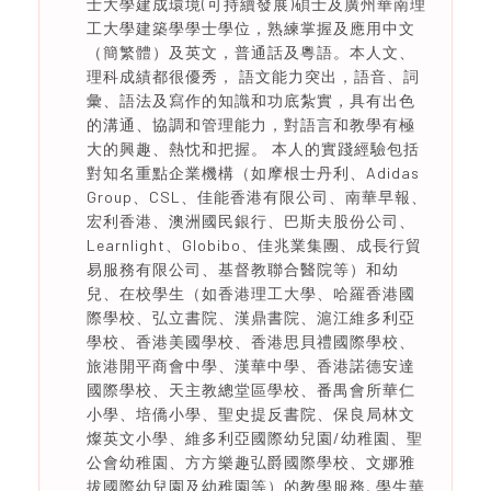
士大學建成環境(可持續發展)碩士及廣州華南理
工大學建築學學士學位，熟練掌握及應用中文
（簡繁體）及英文，普通話及粵語。本人文、
理科成績都很優秀， 語文能力突出，語音、詞
彙、語法及寫作的知識和功底紮實，具有出色
的溝通、協調和管理能力，對語言和教學有極
大的興趣、熱忱和把握。 本人的實踐經驗包括
對知名重點企業機構（如摩根士丹利、Adidas
Group、CSL、佳能香港有限公司、南華早報、
宏利香港、澳洲國民銀行、巴斯夫股份公司、
Learnlight、Globibo、佳兆業集團、成長行貿
易服務有限公司、基督教聯合醫院等）和幼
兒、在校學生（如香港理工大學、哈羅香港國
際學校、弘立書院、漢鼎書院、滬江維多利亞
學校、香港美國學校、香港思貝禮國際學校、
旅港開平商會中學、漢華中學、香港諾德安達
國際學校、天主教總堂區學校、番禺會所華仁
小學、培僑小學、聖史提反書院、保良局林文
燦英文小學、維多利亞國際幼兒園/幼稚園、聖
公會幼稚園、方方樂趣弘爵國際學校、文娜雅
拔國際幼兒園及幼稚園等）的教學服務, 學生華