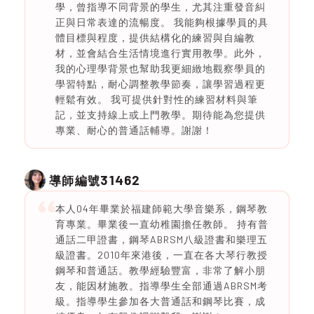
學，曾指導不同背景的學生，尤其注重發音糾
正與日常表達的流暢度。 我能夠根據學員的具
體目標與程度，提供結構化的練習與自編教
材，並會結合生活情境進行實用教學。此外，
我的心理學背景也幫助我更細緻地觀察學員的
學習特點，耐心調整教學節奏，讓學習過程更
輕鬆有效。 我可提供針對性的練習材料與筆
記，並支持線上或上門教學。期待能為您提供
專業、耐心的普通話輔導。謝謝！
31462
導師編號
本人04年畢業於福建師範大學音樂系，鋼琴教
育專業。畢業後一直幼稚園擔任教師。 持有普
通話二甲證書，鋼琴ABRSM八級證書和樂理五
級證書。2010年來港後，一直在各大琴行教授
鋼琴和普通話。教學經驗豐富，非常了解小朋
友，能因材施教。指導學生全部通過ABRSM考
級。指導學生參加各大普通話和鋼琴比賽，成