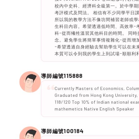
校內中史科、經濟科全級第一。於中學期間ｰ
考評模式及問法。 相信有不少同學平日
所以我的教學方法不像坊間補習老師或學
生科目內容。希望透過低時間、高效率ｰ
科ｰ從而犧牲溫習其他科目的時間。 同時提
念。避免學生將簡單事情複雜化ｰ從而增
ｰ希望透過自身經驗去幫助學生可以在未
本質可以令到我的學生上到試場ｰ順順利
115888
導師編號
Currently Masters of Economics, Columbi
Graduated from Hong Kong University,
118/120 Top 10% of Indian national exa
mathemetics Native English Speaker
100184
導師編號