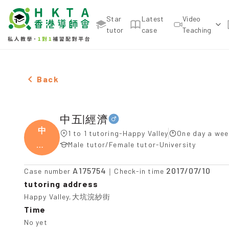
Star
Latest
Video
tutor
case
Teaching
Male 中五|經濟，Happy Valley Tuition recommendat
Back
中五|經濟
中
1 to 1 tutoring-Happy Valley
One day a wee
五|
Male tutor/Female tutor-University
經濟
A175754
2017/07/10
Case number
｜Check-in time
tutoring address
Happy Valley,大坑浣紗街
Time
No yet