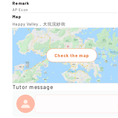
Remark
AP Econ
Map
Happy Valley，大坑浣紗街
Check the map
Tutor message