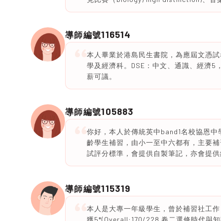
116514
導師編號
本人畢業於港島民生書院，為應屆文憑試考
學及經濟科。DSE：中文、通識、經濟5
薪可議。
105883
導師編號
你好，本人於傳統英中band1名校協恩
齡學生補習，由小一至中六都有，主要補
試評分標準，會提供自製筆記，亦會提供
115319
導師編號
本人是大專一年級學生，曾於補習社工作，
獲5*(Overall:170/228 卷二選修時代與