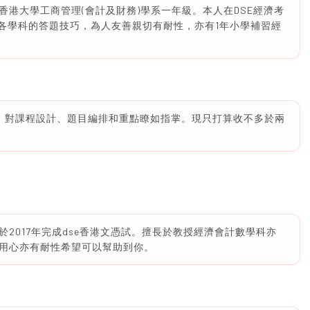
港大學工商管理(會計及財務)學系一年級。本人在DSE經濟考
5，熟悉各學科的答題技巧，為人友善親切有耐性，亦有1年小學補習經
，對課程設計、題目編排和重點瞭如指掌。現只打算收不多於兩
2017年完成dse香港文憑試。擅長於教授經濟會計數學科亦
用心亦有耐性希望可以幫助到你。