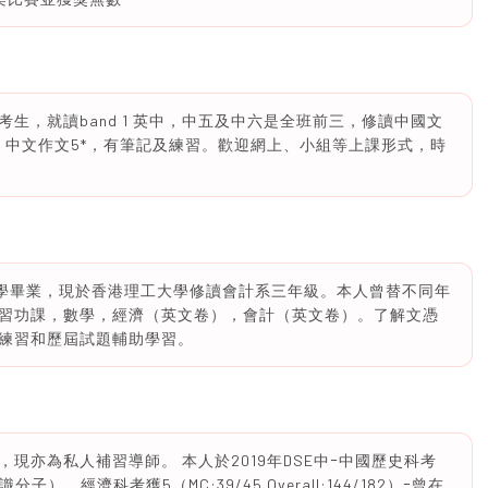
生，就讀band 1 英中，中五及中六是全班前三，修讀中國文
，中文作文5*，有筆記及練習。歡迎網上、小組等上課形式，時
中學畢業，現於香港理工大學修讀會計系三年級。本人曾替不同年
習功課，數學，經濟（英文卷），會計（英文卷）。了解文憑
練習和歷屆試題輔助學習。
現亦為私人補習導師。 本人於2019年DSE中ｰ中國歷史科考
知識分子）、經濟科考獲5（MC:39/45 Overall:144/182）ｰ曾在