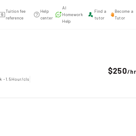
AI
Tuition fee
Help
Find a
Become a
Homework
reference
center
tutor
Tutor
Help
ion
$250
/
h
k -1.5Hour/cls