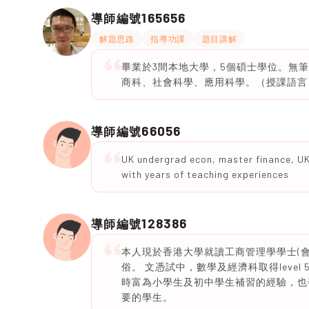
165656
導師編號
解題思路
指導功課
題目講解
畢業於3間本地大學，5個碩士學位。無
商科、社會科學、應用科學。（授課語言
66056
導師編號
UK undergrad econ, master finance, UK
with years of teaching experiences
128386
導師編號
本人現於香港大學就讀工商管理學學士(
俗。 文憑試中，數學及經濟科取得leve
時富為小學生及初中學生補習的經驗，也
要的學生。