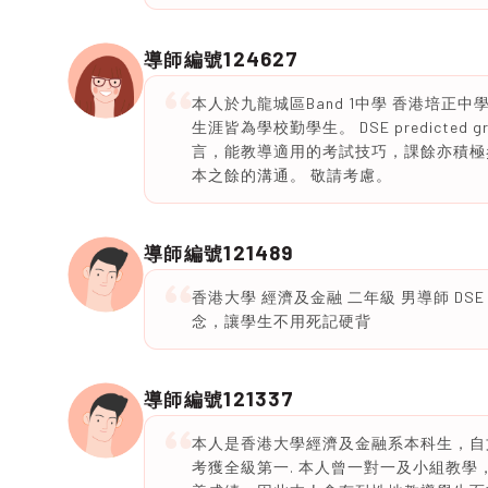
124627
導師編號
本人於九龍城區Band 1中學 香港培正中
生涯皆為學校勤學生。 DSE predicted
言，能教導適用的考試技巧，課餘亦積極
本之餘的溝通。 敬請考慮。
121489
導師編號
香港大學 經濟及金融 二年級 男導師 DSE 
念，讓學生不用死記硬背
121337
導師編號
本人是香港大學經濟及金融系本科生，自
考獲全級第一. 本人曾一對一及小組教