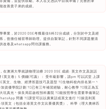
非責備，並提供鼓勵。本人在文憑試中自我準備了完善的筆
能改善貴子弟的成績。
學畢業，於2020 DSE考獲最佳6科32分成績，分別於中文及經
融系，曾擔任補習導師助理。提供自製筆記，針對不同課題釐清
卷及whatsapp問功課服務。
，在澳洲大學就讀物理治療 2020 DSE 成績: 英文作文及說話
經濟 (英文卷）5 價錢(可議）： 受年級影響，請pm 可以試堂 上課
熟習DSE英文、生物、經濟答題技巧及題型 ?生物科校內排名第一丶
加資優學院計劃 ?已有三年補習經驗，耐心教學 ?現正為五
大坑真光丶保良局莊啟程預科書院 ?能按照學生需要準備筆記
atsApp 問書 ?課堂可以以廣東話或英文進行 ?操流利英
加多項英文（包括全港英文作文比賽優異獎）、科學（理大奧林匹
n)、音樂比賽並獲獎無數