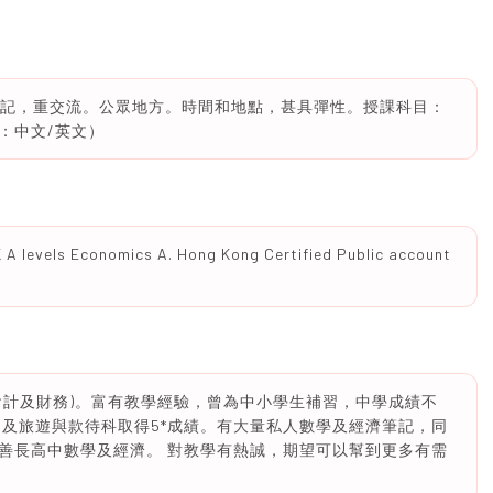
筆記，重交流。公眾地方。時間和地點，甚具彈性。授課科目：
：中文/英文）
 A levels Economics A. Hong Kong Certified Public account
會計及財務)。富有教學經驗，曾為中小學生補習，中學成績不
l 5及旅遊與款待科取得5*成績。有大量私人數學及經濟筆記，同
善長高中數學及經濟。 對教學有熱誠，期望可以幫到更多有需