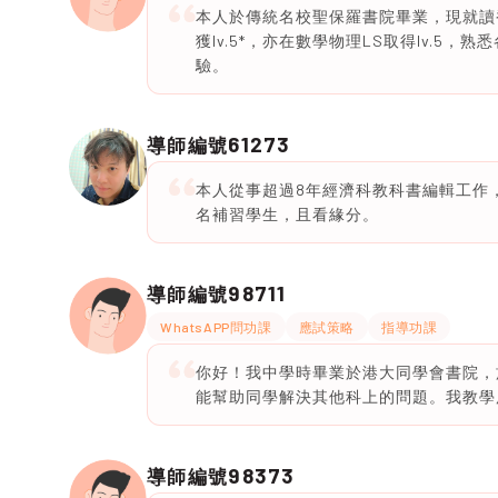
本人於傳統名校聖保羅書院畢業，現就讀香
獲lv.5*，亦在數學物理LS取得lv.
驗。
61273
導師編號
本人從事超過8年經濟科教科書編輯工作
名補習學生，且看緣分。
98711
導師編號
WhatsAPP問功課
應試策略
指導功課
你好！我中學時畢業於港大同學會書院，於
能幫助同學解決其他科上的問題。我教學
98373
導師編號