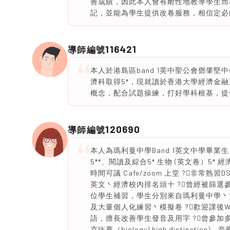
善成績，因此本人會有耐性地教導學生而
記，並能為學生提供改卷服務，相信定必
116421
導師編號
本人於港島區band 1英中聖公會鄧肇堅中
濟科取得5*，現就讀於香港大學經濟金
概念，配合試題操練，打好學科根基，提供改
120690
導師編號
本人為瑪利曼中學Band 1英文中學畢業生
5**、閱讀及綜合5* 生物 (英文卷）5* 
時間可議 Cafe/zoom 上堂 ?非常
英文丶經濟校內排名頭十 ?曾經被篩選參
位學生補習，學生分別來自瑪利曼中學丶
及大量個人化練習丶模擬卷 ?歡迎課後Wh
語，擅長改善學生發音及用字 ?曾參
克比賽（biology) high distinctio