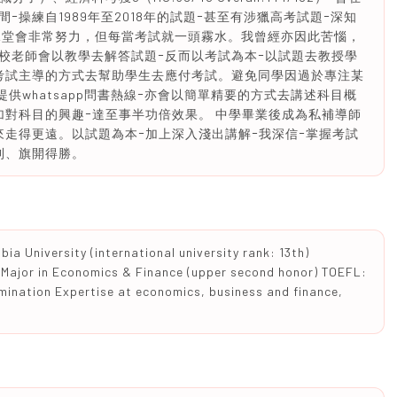
操練自1989年至2018年的試題ｰ甚至有涉獵高考試題ｰ深知
課堂會非常努力，但每當考試就一頭霧水。我曾經亦因此苦惱，
校老師會以教學去解答試題ｰ反而以考試為本ｰ以試題去教授學
考試主導的方式去幫助學生去應付考試。避免同學因過於專注某
供whatsapp問書熱線ｰ亦會以簡單精要的方式去講述科目概
加對科目的興趣ｰ達至事半功倍效果。 中學畢業後成為私補導師
來走得更遠。以試題為本ｰ加上深入淺出講解ｰ我深信ｰ掌握考試
利、旗開得勝。
a University (international university rank: 13th)
 Major in Economics & Finance (upper second honor) TOEFL:
mination Expertise at economics, business and finance,