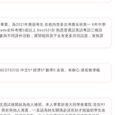
學畢業。為2021年應屆考生 在校內曾多次考獲全班第一 6年中學
 grade全科考獲5或以上 Best531分 熟悉普通話英語粵語三種語
參與不同課外活動，冀望能與貴子女有更多共同話題，達致課
BEST631分 中文5* 經濟5* 數學5 友善、有耐心 擅長教導概
文憑試後開始為他人補習。本人畢業於港大同學會書院,並在M1
學，善於與他人溝通，一直認為師生關係必須良好才能協助學生改