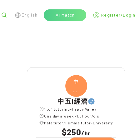
English
AI Match
Register/Login
r
中
五|
經濟
中五|經濟
1 to 1 tutoring-Happy Valley
One day a week -1.5Hour/cls
Male tutor/Female tutor-University
$250
/
hr