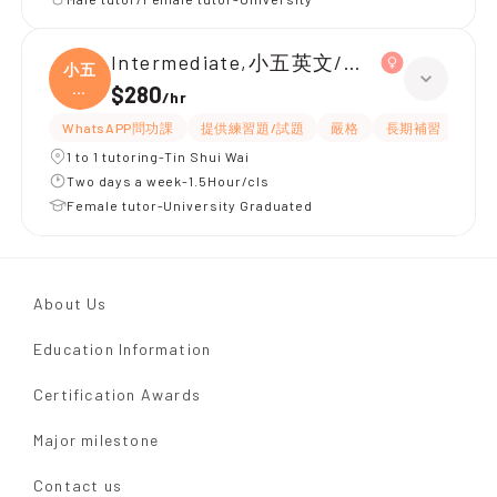
Intermediate,小五英文/數學 全科
小五
英
$280
/
hr
文/
WhatsAPP問功課
提供練習題/試題
嚴格
長期補習
課程
1 to 1 tutoring-Tin Shui Wai
Two days a week-1.5Hour/cls
Female tutor-University Graduated
About Us
Education Information
Certification Awards
Major milestone
Contact us