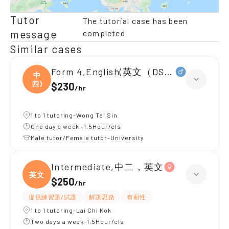
Tutor
The tutorial case has been
message
completed
Similar cases
Form 4,English(英文（DSE所有範疇）
中
四)
$230
/
hr
1 to 1 tutoring-Wong Tai Sin
One day a week -1.5Hour/cls
Male tutor/Female tutor-University
Intermediate,中二，英文
英文
$250
/
hr
提供練習題/試題
解題思路
有耐性
1 to 1 tutoring-Lai Chi Kok
Two days a week-1.5Hour/cls