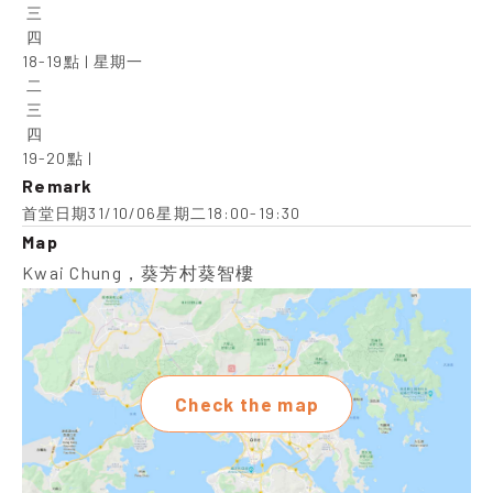
 三

 四

18-19點 | 星期一

 二

 三

 四

19-20點 |
Remark
首堂日期31/10/06星期二18:00-19:30
Map
Kwai Chung，葵芳村葵智樓
Check the map