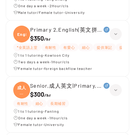
One day a week -2Hour/cls
Male tutor/Female tutor-University
Primary 2,English(英文拼音+閱讀)
Engli
$350
/
hr
*全英語上堂
有耐性
有愛心
細心
提供筆記
提供練習
1 to 1 tutoring-Kowloon City
Two days a week-1Hour/cls
Female tutor-foreign backflow teacher
Senior,成人英文|Primary,日文、Paint
成人
英
$300
/
hr
文|
有耐性
細心
長期補習
1 to 1 tutoring-Fanling
One day a week -1Hour/cls
Female tutor-University