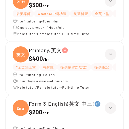
presc
$300
/
hr
居英導師
WhatsAPP問功課
長期補習
全英上堂
課程設
1 to 1 tutoring-Tuen Mun
One day a week -1Hour/cls
Male tutor/Female tutor-Full-time Tutor
Primary,英文
英文
$400
/
hr
*全英語上堂
有耐性
提供練習題/試題
提供筆記
有愛心
1 to 1 tutoring-Fo Tan
Four days a week-4Hour/cls
Male tutor/Female tutor-Full-time Tutor
Form 3,English(英文 中三)
Engli
$200
/
hr
1 to 1 tutoring-Tung Chung