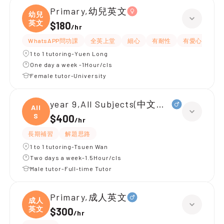
Primary,幼兒英文
幼兒
英文
$180
/
hr
WhatsAPP問功課
全英上堂
細心
有耐性
有愛心
嚴
1 to 1 tutoring-Yuen Long
One day a week -1Hour/cls
Female tutor-University
year 9,All Subjects(中文英文)
All
S
$400
/
hr
長期補習
解題思路
1 to 1 tutoring-Tsuen Wan
Two days a week-1.5Hour/cls
Male tutor-Full-time Tutor
Primary,成人英文
成人
英文
$300
/
hr