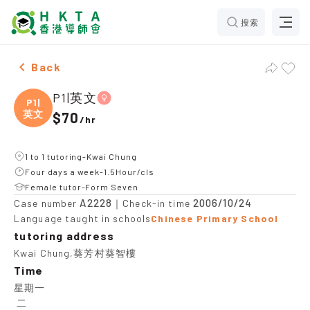
搜索
Female P1|英文，Kwai Chung Tuition recommendation
Back
P1|英文
P1|
英文
$70
/
hr
1 to 1 tutoring-Kwai Chung
Four days a week-1.5Hour/cls
Female tutor-Form Seven
A2228
2006/10/24
Case number
｜Check-in time
Language taught in schools
Chinese Primary School
tutoring address
Kwai Chung,葵芳村葵智樓
Time
星期一

 二
