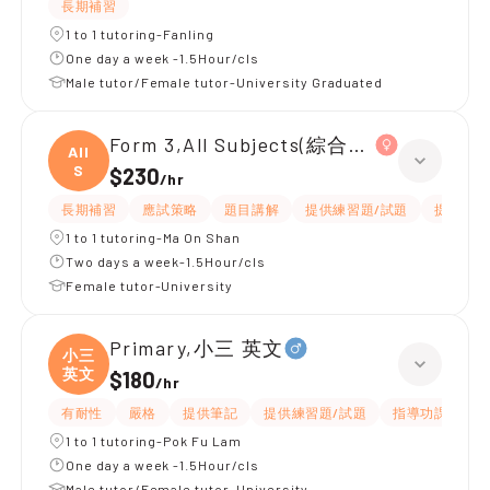
長期補習
1 to 1 tutoring-Fanling
One day a week -1.5Hour/cls
Male tutor/Female tutor-University Graduated
Form 3,All Subjects(綜合科學/英文)
All
S
$230
/
hr
長期補習
應試策略
題目講解
提供練習題/試題
提供筆記
1 to 1 tutoring-Ma On Shan
Two days a week-1.5Hour/cls
Female tutor-University
Primary,小三 英文
小三
英文
$180
/
hr
有耐性
嚴格
提供筆記
提供練習題/試題
指導功課
互
1 to 1 tutoring-Pok Fu Lam
One day a week -1.5Hour/cls
Male tutor/Female tutor-University