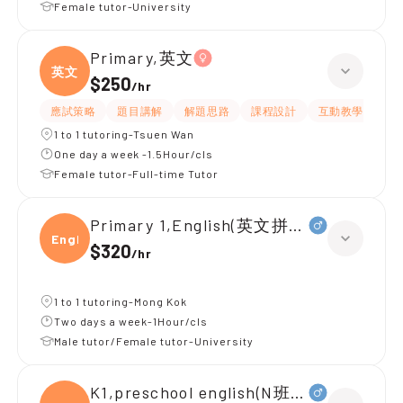
Female tutor-University
Primary,英文
英文
$250
/
hr
應試策略
題目講解
解題思路
課程設計
互動教學
指
1 to 1 tutoring-Tsuen Wan
One day a week -1.5Hour/cls
Female tutor-Full-time Tutor
Primary 1,English(英文拼音)
Engli
$320
/
hr
1 to 1 tutoring-Mong Kok
Two days a week-1Hour/cls
Male tutor/Female tutor-University
K1,preschool english(N班幼兒英文)