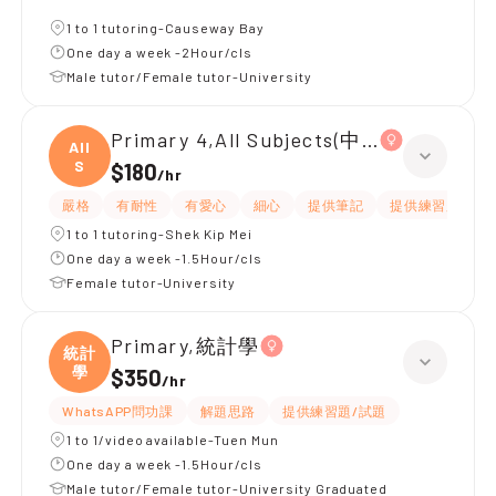
1 to 1 tutoring-Causeway Bay
One day a week -2Hour/cls
Male tutor/Female tutor-University
Primary 4,All Subjects(中英數)
All
S
$180
/
hr
嚴格
有耐性
有愛心
細心
提供筆記
提供練習題/試題
1 to 1 tutoring-Shek Kip Mei
One day a week -1.5Hour/cls
Female tutor-University
Primary,統計學
統計
學
$350
/
hr
WhatsAPP問功課
解題思路
提供練習題/試題
1 to 1/video available-Tuen Mun
One day a week -1.5Hour/cls
Male tutor/Female tutor-University Graduated