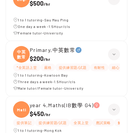
$500
/
hr
1 to 1 tutoring-Sau Mau Ping
One day a week -1.5Hour/cls
Female tutor-University
Primary,中英數常
中英
數常
$200
/
hr
*全英語上堂
嚴格
提供練習題/試題
有耐性
細心
題
1 to 1 tutoring-Kowloon Bay
Three days a week-1.5Hour/cls
Male tutor/Female tutor-University
year 4,Maths(IB數學 G4)
Maths
$450
/
hr
提供筆記
提供練習題/試題
全英上堂
應試策略
解題思路
1 to 1 tutoring-Mong Kok