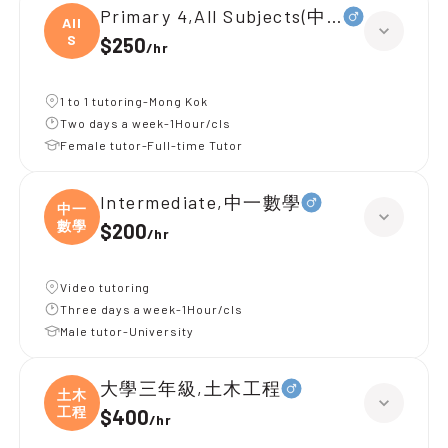
Primary 4,All Subjects(中文數學)
All
S
$250
/
hr
1 to 1 tutoring-Mong Kok
Two days a week-1Hour/cls
Female tutor-Full-time Tutor
Intermediate,中一數學
中一
數學
$200
/
hr
Video tutoring
Three days a week-1Hour/cls
Male tutor-University
大學三年級,土木工程
土木
工程
$400
/
hr