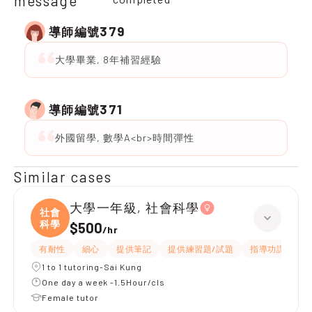
message
379
導師編號
大學畢業, 8年補習經驗
371
導師編號
外國留學, 數學A<br>時間彈性
Similar cases
大學一年級, 社會科學
社會
科學
$500
/
hr
有耐性
細心
提供筆記
提供練習題/試題
指導功課
互
1 to 1 tutoring-Sai Kung
One day a week -1.5Hour/cls
Female tutor