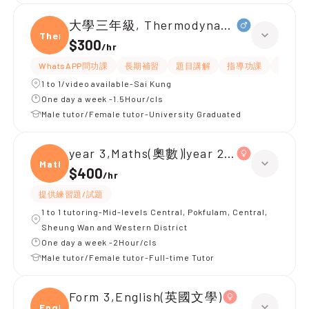
大學三年級, Thermodynamic of materia
Ther
$300
/
hr
WhatsAPP問功課
長期補習
題目講解
指導功課
提供練
1 to 1/video available-Sai Kung
One day a week -1.5Hour/cls
Male tutor/Female tutor-University Graduated
year 3,Maths(奧數)|year 2,Maths(奧數)
Maths
$400
/
hr
提供練習題/試題
1 to 1 tutoring-Mid-levels Central, Pokfulam, Central,
Sheung Wan and Western District
One day a week -2Hour/cls
Male tutor/Female tutor-Full-time Tutor
Form 3,English(英國文學)
Engli