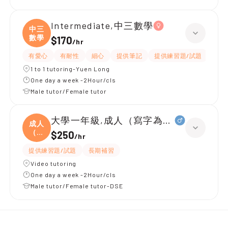
Intermediate,中三數學
中三
數學
$170
/
hr
有愛心
有耐性
細心
提供筆記
提供練習題/試題
指導
1 to 1 tutoring-Yuen Long
One day a week -2Hour/cls
Male tutor/Female tutor
大學一年級,成人（寫字為主）
成人
（寫
$250
/
hr
字
提供練習題/試題
長期補習
Video tutoring
One day a week -2Hour/cls
Male tutor/Female tutor-DSE