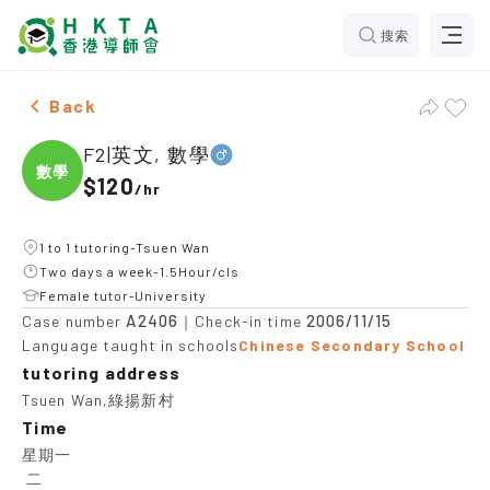
搜索
Male F2|英文, 數學，Tsuen Wan Tuition recommendatio
Back
F2|英文, 數學
數學
$120
/
hr
1 to 1 tutoring-Tsuen Wan
Two days a week-1.5Hour/cls
Female tutor-University
A2406
2006/11/15
Case number
｜Check-in time
Language taught in schools
Chinese Secondary School
tutoring address
Tsuen Wan,綠揚新村
Time
星期一

 二
