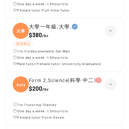
One day a week -1.5Hour/cls
Female tutor-Full-time Tutor
大學一年級,大學,
大學
$380
/
hr
提供筆記
1 to 1/video available-Sai Wan
One day a week -1.5Hour/cls
Male tutor/Female tutor-University Graduated
Form 2,Science(科學 中二)
Scien
$200
/
hr
1 to 1 tutoring-Stanley
One day a week -1.5Hour/cls
Female tutor-Form Seven