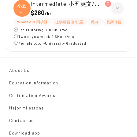
Intermediate,小五英文/數學 全科
小五
英
$280
/
hr
文/
WhatsAPP問功課
提供練習題/試題
嚴格
長期補習
課程
1 to 1 tutoring-Tin Shui Wai
Two days a week-1.5Hour/cls
Female tutor-University Graduated
About Us
Education Information
Certification Awards
Major milestone
Contact us
Download app