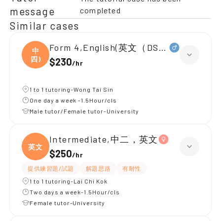
message
completed
Similar cases
Form 4,English(英文（DSE所有範疇）
中
四)
$230
/
hr
1 to 1 tutoring-Wong Tai Sin
One day a week -1.5Hour/cls
Male tutor/Female tutor-University
Intermediate,中二，英文
英文
$250
/
hr
提供練習題/試題
解題思路
有耐性
1 to 1 tutoring-Lai Chi Kok
Two days a week-1.5Hour/cls
Female tutor-University