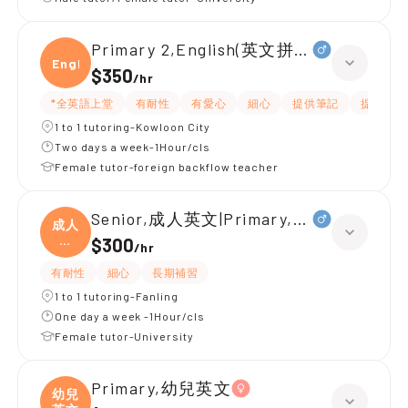
Primary 2,English(英文拼音+閱讀)
Engli
$350
/
hr
*全英語上堂
有耐性
有愛心
細心
提供筆記
提供練習
1 to 1 tutoring-Kowloon City
Two days a week-1Hour/cls
Female tutor-foreign backflow teacher
Senior,成人英文|Primary,日文、Paint
成人
英
$300
/
hr
文|
有耐性
細心
長期補習
1 to 1 tutoring-Fanling
One day a week -1Hour/cls
Female tutor-University
Primary,幼兒英文
幼兒