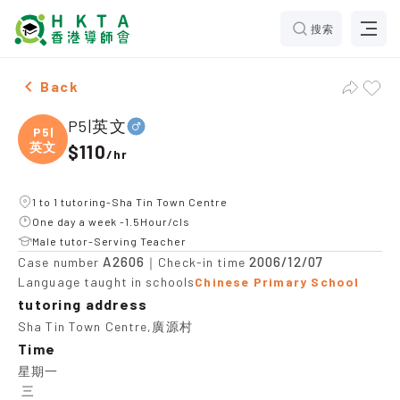
搜索
Male P5|英文，Sha Tin Town Centre Tuition recommend
Back
P5|英文
P5|
英文
$110
/
hr
1 to 1 tutoring-Sha Tin Town Centre
One day a week -1.5Hour/cls
Male tutor-Serving Teacher
A2606
2006/12/07
Case number
｜Check-in time
Language taught in schools
Chinese Primary School
tutoring address
Sha Tin Town Centre,廣源村
Time
星期一

 三
