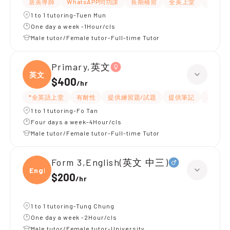
居英導師
WhatsAPP問功課
長期補習
全英上堂
課程設
1 to 1 tutoring-Tuen Mun
One day a week -1Hour/cls
Male tutor/Female tutor-Full-time Tutor
Primary,英文
英文
$400
/
hr
*全英語上堂
有耐性
提供練習題/試題
提供筆記
有愛心
1 to 1 tutoring-Fo Tan
Four days a week-4Hour/cls
Male tutor/Female tutor-Full-time Tutor
Form 3,English(英文 中三)
Engli
$200
/
hr
1 to 1 tutoring-Tung Chung
One day a week -2Hour/cls
Male tutor/Female tutor-University