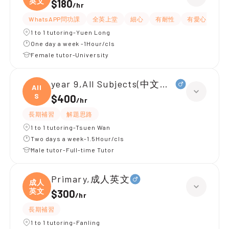
英文
$180
/
hr
WhatsAPP問功課
全英上堂
細心
有耐性
有愛心
嚴
1 to 1 tutoring-Yuen Long
One day a week -1Hour/cls
Female tutor-University
year 9,All Subjects(中文英文)
All
S
$400
/
hr
長期補習
解題思路
1 to 1 tutoring-Tsuen Wan
Two days a week-1.5Hour/cls
Male tutor-Full-time Tutor
Primary,成人英文
成人
英文
$300
/
hr
長期補習
1 to 1 tutoring-Fanling