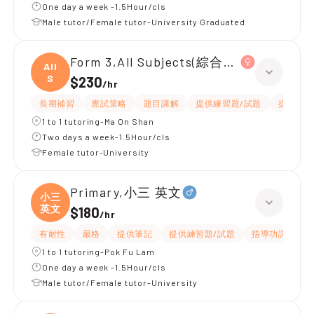
One day a week -1.5Hour/cls
Male tutor/Female tutor-University Graduated
Form 3,All Subjects(綜合科學/英文)
All
S
$230
/
hr
長期補習
應試策略
題目講解
提供練習題/試題
提供筆記
1 to 1 tutoring-Ma On Shan
Two days a week-1.5Hour/cls
Female tutor-University
Primary,小三 英文
小三
英文
$180
/
hr
有耐性
嚴格
提供筆記
提供練習題/試題
指導功課
互
1 to 1 tutoring-Pok Fu Lam
One day a week -1.5Hour/cls
Male tutor/Female tutor-University