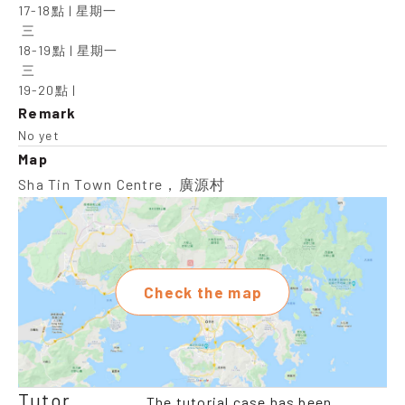
17-18點 | 星期一

 三

18-19點 | 星期一

 三

19-20點 |
Remark
No yet
Map
Sha Tin Town Centre，廣源村
Check the map
Tutor
The tutorial case has been