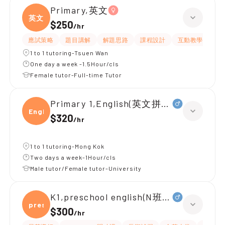
Primary,英文
英文
$250
/
hr
應試策略
題目講解
解題思路
課程設計
互動教學
指
1 to 1 tutoring-Tsuen Wan
One day a week -1.5Hour/cls
Female tutor-Full-time Tutor
Primary 1,English(英文拼音)
Engli
$320
/
hr
1 to 1 tutoring-Mong Kok
Two days a week-1Hour/cls
Male tutor/Female tutor-University
K1,preschool english(N班幼兒英文)
presc
$300
/
hr