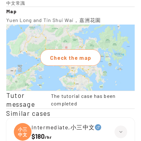
中文常識
Map
Yuen Long and Tin Shui Wai，嘉洲花園
Check the map
Tutor
The tutorial case has been
message
completed
Similar cases
Intermediate,小三中文
小三
中文
$180
/
hr