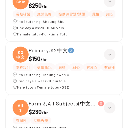
Chine
$250
/
hr
長期補習
應試策略
提供練習題/試題
嚴格
細心
有耐
1 to 1 tutoring-Sheung Shui
One day a week -1Hour/cls
Female tutor-Full-time Tutor
Primary,K2中文
K2
中文
$150
/
hr
課程設計
提供筆記
嚴格
細心
有愛心
有耐性
1 to 1 tutoring-Tseung Kwan O
Two days a week-1Hour/cls
Male tutor/Female tutor-DSE
Form 3,All Subjects(中文英文)
All
S
$230
/
hr
有耐性
互動教學
1 to 1 tutoring-Tsz Wan Shan