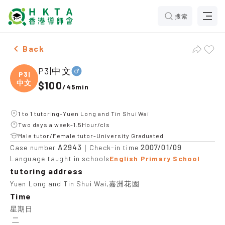
搜索
Male P3|中文，Yuen Long and Tin Shui Wai Tuition rec
Back
P3|中文
P3|
中文
$100
/
45min
1 to 1 tutoring-Yuen Long and Tin Shui Wai
Two days a week-1.5Hour/cls
Male tutor/Female tutor-University Graduated
A2943
2007/01/09
Case number
｜Check-in time
Language taught in schools
English Primary School
tutoring address
Yuen Long and Tin Shui Wai,嘉洲花園
Time
星期日

 二
