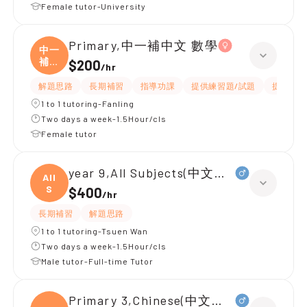
Female tutor-University
Primary,中一補中文 數學
中一
補中
$200
/
hr
文
解題思路
長期補習
指導功課
提供練習題/試題
提供筆記
1 to 1 tutoring-Fanling
Two days a week-1.5Hour/cls
Female tutor
year 9,All Subjects(中文英文)
All
S
$400
/
hr
長期補習
解題思路
1 to 1 tutoring-Tsuen Wan
Two days a week-1.5Hour/cls
Male tutor-Full-time Tutor
Primary 3,Chinese(中文寫作為主)