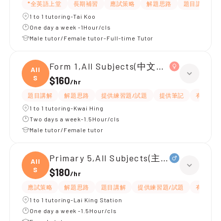
*全英語上堂
長期補習
應試策略
解題思路
題目講解
1 to 1 tutoring-Tai Koo
One day a week -1Hour/cls
Male tutor/Female tutor-Full-time Tutor
Form 1,All Subjects(中文英文)
All
S
$160
/
hr
題目講解
解題思路
提供練習題/試題
提供筆記
有耐性
1 to 1 tutoring-Kwai Hing
Two days a week-1.5Hour/cls
Male tutor/Female tutor
Primary 5,All Subjects(主要中文同常識
All
S
$180
/
hr
應試策略
解題思路
題目講解
提供練習題/試題
有耐性
1 to 1 tutoring-Lai King Station
One day a week -1.5Hour/cls