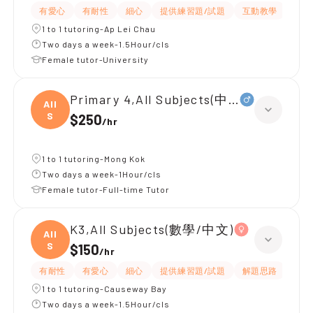
有愛心
有耐性
細心
提供練習題/試題
互動教學
課程
1 to 1 tutoring-Ap Lei Chau
Two days a week-1.5Hour/cls
Female tutor-University
Primary 4,All Subjects(中文數學)
All
S
$250
/
hr
1 to 1 tutoring-Mong Kok
Two days a week-1Hour/cls
Female tutor-Full-time Tutor
K3,All Subjects(數學/中文)
All
S
$150
/
hr
有耐性
有愛心
細心
提供練習題/試題
解題思路
題目
1 to 1 tutoring-Causeway Bay
Two days a week-1.5Hour/cls