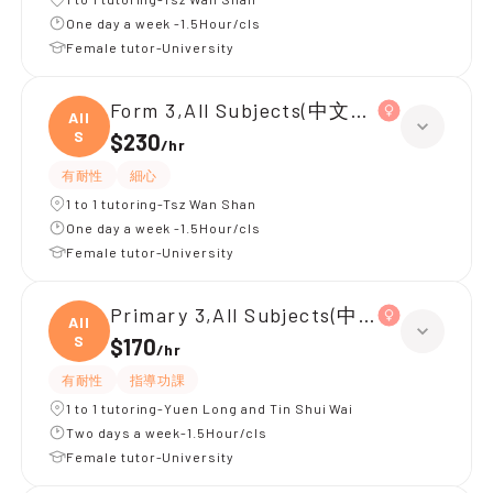
One day a week -1.5Hour/cls
Female tutor-University
Form 3,All Subjects(中文英文)
All
S
$230
/
hr
有耐性
細心
1 to 1 tutoring-Tsz Wan Shan
One day a week -1.5Hour/cls
Female tutor-University
Primary 3,All Subjects(中文數學)
All
S
$170
/
hr
有耐性
指導功課
1 to 1 tutoring-Yuen Long and Tin Shui Wai
Two days a week-1.5Hour/cls
Female tutor-University