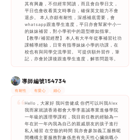
其有興趣，不但經常閱讀，而且會自學日文，
平日也會收看英文時事台，確保英文能力不會
退步。 本人亦頗有耐性，深感補底需要，會
whatsapp跟進學生進度，平日亦會幫家中小一
的妹妹補習，對小學初中的題型瞭如指掌。
【教學/補習經歷】 本人有大半年從事補習社功
課輔導經驗，日常有指導妹妹小學的功課，在
校也有與同學交流學習。 可提供額外習作，筆
記，亦會於課後跟進學生進度，解答問題等。
154734
導師編號
有耐性
有愛心
細心
Hello，大家好 我叫曾健成 你們可以叫我Alex
我而家就讀香港都會大學李嘉誠專業進修學院
一年級的護理學課程，我目前任教的經驗為一
年在於一年內我為自己的親戚朋友的孩子進行
私人補習 在空餘的時間 我亦會參加義工服務呢
間機構主要服務對象係患有先天性心臟病嘅小