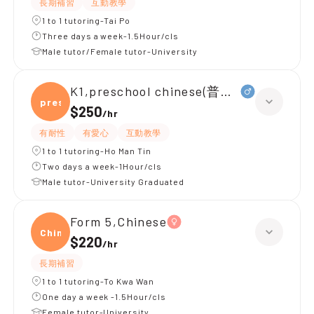
長期補習
互動教學
1 to 1 tutoring-Tai Po
Three days a week-1.5Hour/cls
Male tutor/Female tutor-University
K1,preschool chinese(普通話)
presc
$250
/
hr
有耐性
有愛心
互動教學
1 to 1 tutoring-Ho Man Tin
Two days a week-1Hour/cls
Male tutor-University Graduated
Form 5,Chinese
Chine
$220
/
hr
長期補習
1 to 1 tutoring-To Kwa Wan
One day a week -1.5Hour/cls
Female tutor-University