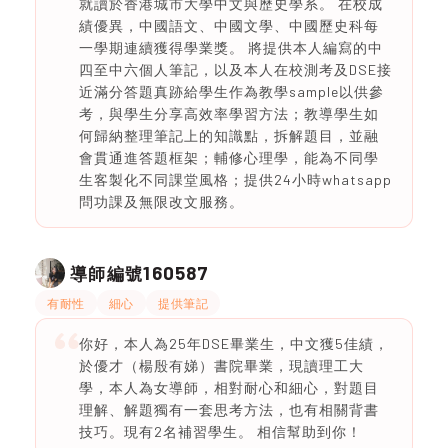
就讀於香港城市大學中文與歷史學系。 在校成
績優異，中國語文、中國文學、中國歷史科每
一學期連續獲得學業獎。 將提供本人編寫的中
四至中六個人筆記，以及本人在校測考及DSE接
近滿分答題真跡給學生作為教學sample以供參
考，與學生分享高效率學習方法；教導學生如
何歸納整理筆記上的知識點，拆解題目，並融
會貫通進答題框架；輔修心理學，能為不同學
生客製化不同課堂風格；提供24小時whatsapp
問功課及無限改文服務。
160587
導師編號
有耐性
細心
提供筆記
你好，本人為25年DSE畢業生，中文獲5佳績，
於優才（楊殷有娣）書院畢業，現讀理工大
學，本人為女導師，相對耐心和細心，對題目
理解、解題獨有一套思考方法，也有相關背書
技巧。現有2名補習學生。 相信幫助到你！