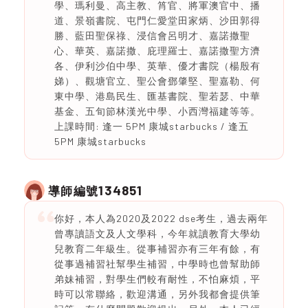
學、瑪利曼、高主教、筲官、將軍澳官中、播
道、景嶺書院、屯門仁愛堂田家炳、沙田郭得
勝、藍田聖保祿、浸信會呂明才、嘉諾撒聖
心、華英、嘉諾撒、庇理羅士、嘉諾撒聖方濟
各、伊利沙伯中學、英華、優才書院（楊殷有
娣）、觀塘官立、聖公會鄧肇堅、聖嘉勒、何
東中學、港島民生、匯基書院、聖若瑟、中華
基金、五旬節林漢光中學、小西灣福建等等。
上課時間: 逢一 5PM 康城starbucks / 逢五
5PM 康城starbucks
134851
導師編號
你好，本人為2020及2022 dse考生，過去兩年
曾專讀語文及人文學科，今年就讀教育大學幼
兒教育二年級生。從事補習亦有三年有餘，有
從事過補習社幫學生補習，中學時也曾幫助師
弟妹補習，對學生們較有耐性，不怕麻煩，平
時可以常聯絡，歡迎溝通，另外我都會提供筆