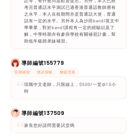
記等，有什麼問題歡迎提出。另外，本人已經
考完普通話水平測試已過香港普通話教師應有
之水平，本人在校期間亦是普通話大使，普通
話有一定的水平。另外本人為沙田band1英文中
學畢業，對於band1課程有一定的經驗以及了
解，中學時期亦有參與學校有關補習計畫，幫
助低年級師弟妹補習。
155779
導師編號
長期補習
應試策略
解題思路
現職中文老師，只限線上，$500/一堂@1.5小
時
137509
導師編號
家長您好請問需要試堂嗎