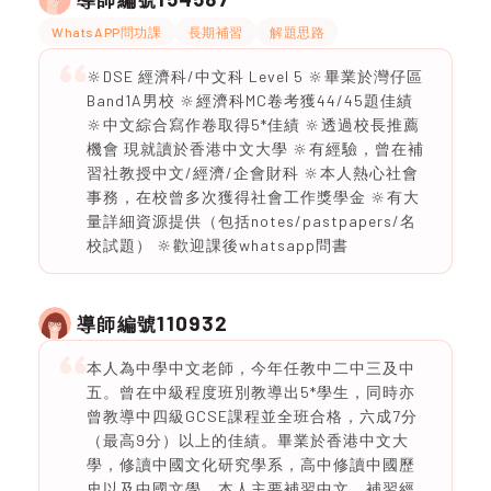
WhatsAPP問功課
長期補習
解題思路
🔆DSE 經濟科/中文科 Level 5 🔆畢業於灣仔區
Band1A男校 🔆經濟科MC卷考獲44/45題佳績
🔆中文綜合寫作卷取得5*佳績 🔆透過校長推薦
機會 現就讀於香港中文大學 🔆有經驗，曾在補
習社教授中文/經濟/企會財科 🔆本人熱心社會
事務，在校曾多次獲得社會工作獎學金 🔆有大
量詳細資源提供（包括notes/pastpapers/名
校試題） 🔆歡迎課後whatsapp問書
110932
導師編號
本人為中學中文老師，今年任教中二中三及中
五。曾在中級程度班別教導出5*學生，同時亦
曾教導中四級GCSE課程並全班合格，六成7分
（最高9分）以上的佳績。畢業於香港中文大
學，修讀中國文化研究學系，高中修讀中國歷
史以及中國文學。本人主要補習中文，補習經