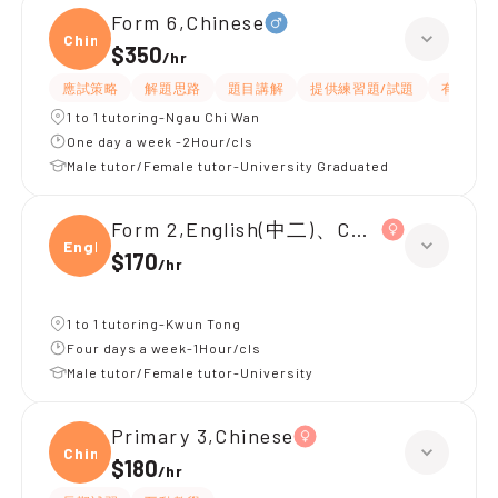
Form 6,Chinese
Chine
$350
/
hr
應試策略
解題思路
題目講解
提供練習題/試題
有耐性
1 to 1 tutoring-Ngau Chi Wan
One day a week -2Hour/cls
Male tutor/Female tutor-University Graduated
Form 2,English(中二)、Chinese(中二)、
Engli
$170
/
hr
1 to 1 tutoring-Kwun Tong
Four days a week-1Hour/cls
Male tutor/Female tutor-University
Primary 3,Chinese
Chine
$180
/
hr