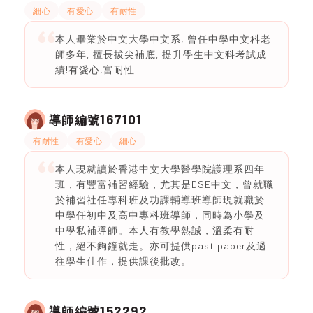
細心
有愛心
有耐性
本人畢業於中文大學中文系, 曾任中學中文科老
師多年, 擅長拔尖補底, 提升學生中文科考試成
績!有愛心,富耐性!
167101
導師編號
有耐性
有愛心
細心
本人現就讀於香港中文大學醫學院護理系四年
班，有豐富補習經驗，尤其是DSE中文，曾就職
於補習社任專科班及功課輔導班導師現就職於
中學任初中及高中專科班導師，同時為小學及
中學私補導師。本人有教學熱誠，溫柔有耐
性，絕不夠鐘就走。亦可提供past paper及過
往學生佳作，提供課後批改。
152292
導師編號