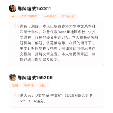
152811
導師編號
WhatsAPP問功課
長期補習
課程設計
家長，您好。本人已取得香港大學中文系本科
和碩士學位。並曾任教Band1B地區名校中六中
文課程，該屆的優良率達61%。本人擅長研究答
題框架、解題、答題策略等。在我的指導下，
主要針對同學程度指導，例如幫助同學思考作
文框架，拆解文章立意。本人會提供筆記，兼
歡迎線上問功課及改文。
155206
導師編號
嚴格
有耐性
細心
港大year 3文學系 中文5* （閱讀和綜合分卷
5**，SBA滿分）