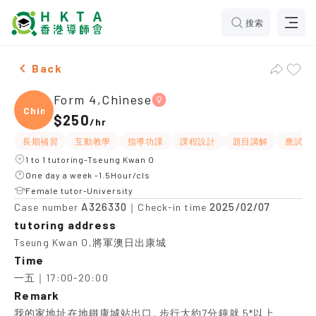
搜索
Female Form 4,Chinese，Tseung Kwan O Tuition reco
Back
Form 4,Chinese
Chine
$250
/
hr
長期補習
互動教學
指導功課
課程設計
題目講解
應試策
1 to 1 tutoring-Tseung Kwan O
One day a week -1.5Hour/cls
Female tutor-University
A326330
2025/02/07
Case number
｜Check-in time
tutoring address
Tseung Kwan O,將軍澳日出康城
Time
一五｜17:00-20:00
Remark
我的家地址在地鐵康城站出口, 步行大約7分鐘就 5*以上