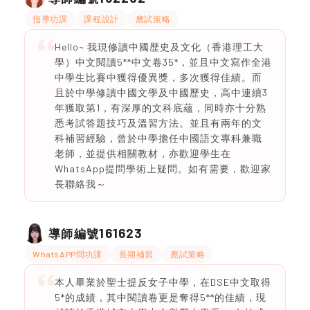
指導功課
課程設計
應試策略
Hello~ 我現修讀中國歴史及文化（香港理工大
學）中文閱讀5**中文卷35*，並且中文寫作全港
中學生比賽中獲得優異獎，多次獲得佳績。而
且於中學修讀中國文學及中國歷史，高中連續3
年獲取第1，有深厚的文科底蘊，同時亦十分熟
悉考試答題技巧及溫習方法。並且有兩年的文
科補習經驗，曾於中學擔任中國語文專科兼職
老師，並提供相關教材，亦歡迎學生在
WhatsApp提問學術上疑問。如有需要，歡迎家
長聯絡我～
161623
導師編號
WhatsAPP問功課
長期補習
應試策略
本人畢業於聖士提反女子中學，在DSE中文取得
5*的成績，其中閱讀卷更是奪得5**的佳績，現