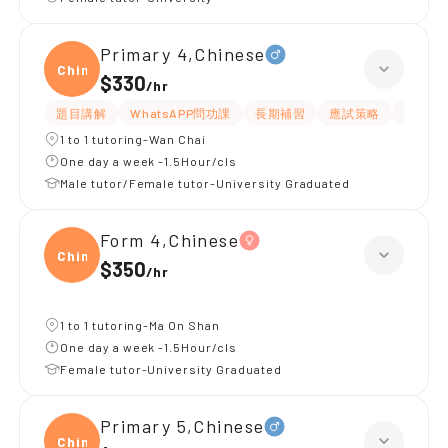
Primary 4,Chinese
Chine
$330
/
hr
題目講解
WhatsAPP問功課
長期補習
應試策略
解題思
1 to 1 tutoring-Wan Chai
One day a week -1.5Hour/cls
Male tutor/Female tutor-University Graduated
Form 4,Chinese
Chine
$350
/
hr
1 to 1 tutoring-Ma On Shan
One day a week -1.5Hour/cls
Female tutor-University Graduated
Primary 5,Chinese
Chine