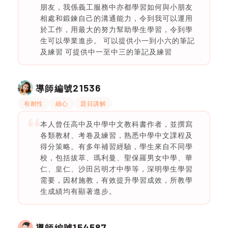
朋友，我係義工服務中亦都學習如何與小朋友
相處和鍛鍊自己的溝通能力，令到我可以運用
於工作，用最大的努力幫助學生學習，令到學
生可以學業進步。 可以提供小一到小六的筆記
及練習 可提供中一至中三的筆記及練習
21536
導師編號
有耐性
細心
題目講解
本人曾任高中及中學中文教科書作者，並撰寫
各類教材、考卷及練習，熟悉中學中文課程及
得分策略。有多年補習經驗，學生來自不同學
校，包括拔萃、瑪利曼、聖保羅男女中學、華
仁、皇仁、沙田呂明才中學等，深明學生學習
需要，因材施教，有效提升學習成效，所教學
生成績均有顯著進步。
154587
導師編號