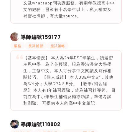
文及whatsapp問功課服務。有兩年教授高中中
文的經驗，歷來有十名學生以上，私人補習及
補習社導師，有大量source。
159177
導師編號
嚴格
長期補習
應試策略
【基本情況】 本人為24年DSE畢業生，讀迦密
主恩中學，為全英授課。現為香港浸會大學學
生，主修中文。本人可分享中文閱讀及寫作相
關技巧。 【個人成績】 本人DSE中文5*，其他
為3/4分；大學GPA 3.5分。 【教學/補習經
歷】 本人有1年補習經驗，曾為補習社導師。 目
前在為中小學學生補習及輔導功課，準備考試
和測驗。 可提供本人的高中中文筆記
118802
導師編號