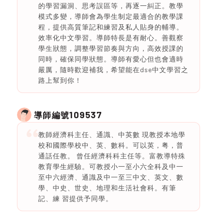
的學習漏洞、思考誤區等，再逐一糾正。教學
模式多變，導師會為學生制定最適合的教學課
程，提供高質筆記和練習及私人貼身的輔導。
效率化中文學習。導師特長是有耐心。善觀察
學生狀態，調整學習節奏與方向，高效授課的
同時，確保同學狀態。導師有愛心但也會適時
嚴厲，隨時歡迎補我，希望能在dse中文學習之
路上幫到你！
109537
導師編號
教師經濟科主任、通識、中英數 現教授本地學
校和國際學校中、英、數科。可以英，粤，普
通話任教。 曾任經濟科科主任等。富教導特殊
教育學生經驗。可教授小一至小六全科及中一
至中六經濟、通識及中一至三中文、英文、數
學、中史、世史、地理和生活社會科。有筆
記、練 習提供予同學。