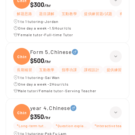
Chine
$300
/
hr
解題思路
題目講解
互動教學
提供練習題/試題
有愛心
1 to 1 tutoring-Jordan
One day a week -1.5Hour/cls
Female tutor-Full-time Tutor
Form 5,Chinese
Chine
$500
/
hr
長期補習
互動教學
指導功課
課程設計
提供練習題/試題
1 to 1 tutoring-Sai Wan
One day a week -2Hour/cls
Male tutor/Female tutor-Serving Teacher
year 4,Chinese
Chine
$350
/
hr
*Long-term tutoring
*Question explanation
*Interactive teaching
1 to 1 tutoring-Pok Fu Lam