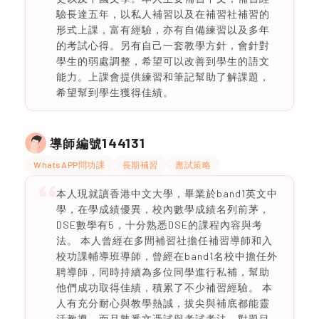
驗長達五年，以私人補習以及在補習社補習的
形式上課，富有經驗，亦有自備練習以及多年
的考試心得。另有自己一套教學方針，會針對
學生的弱處調整，希望可以改善到學生的語文
能力。上課會提供練習和筆記幫助了解課題，
希望幫到學生獲得佳績。
144131
導師編號
WhatsAPP問功課
長期補習
應試策略
本人現就讀香港中文大學，畢業於band1英文中
學，在學成績優異，校內數學成績名列前茅，
DSE數學有5，十分熟悉DSE的課程內容與考
法。 本人曾經在多間補習社擔任補習導師和入
校功課輔導班導師，曾經在band1名校中擔任外
聘導師，同時持續為多位同學進行私補，幫助
他們成功取得佳績，積累了不少補習經驗。 本
人有充分耐心與教學熱誠，拔尖與補底都能靈
活教導。而且熟悉文憑試與考試考法，對題目