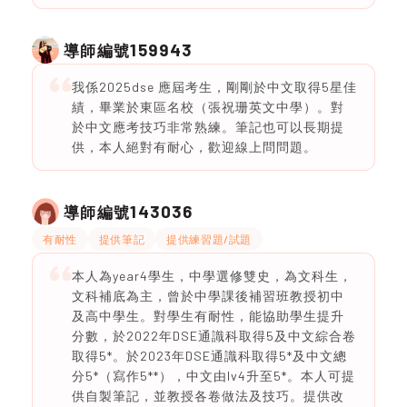
159943
導師編號
我係2025dse 應屆考生，剛剛於中文取得5星佳
績，畢業於東區名校（張祝珊英文中學）。對
於中文應考技巧非常熟練。筆記也可以長期提
供，本人絕對有耐心，歡迎線上問問題。
143036
導師編號
有耐性
提供筆記
提供練習題/試題
本人為year4學生，中學選修雙史，為文科生，
文科補底為主，曾於中學課後補習班教授初中
及高中學生。對學生有耐性，能協助學生提升
分數，於2022年DSE通識科取得5及中文綜合卷
取得5*。於2023年DSE通識科取得5*及中文總
分5*（寫作5**），中文由lv4升至5*。本人可提
供自製筆記，並教授各卷做法及技巧。提供改