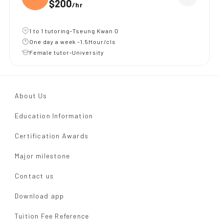
$200
/
hr
1 to 1 tutoring-Tseung Kwan O
One day a week -1.5Hour/cls
Female tutor-University
About Us
Education Information
Certification Awards
Major milestone
Contact us
Download app
Tuition Fee Reference