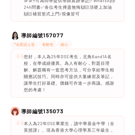
💯💯‼️可為同學提供導師真跡筆記✅WhatsApp
24h問書✅各位考生搏盡無悔🙌🏻頂硬上加油
🙌🏻補習形式上門/視像皆可
157077
導師編號
*全英語上堂
有耐性
細心
您好，本人為25年DSE考生，北角Band1A名
校，在學成績優異。為人有耐心，對題目理
解、解題獨有一套思考方法，可分享給學生相
關應試技巧。同時亦可提供大量練習及筆記，
讓學生打好基礎。價錢可作進一步商議。感謝
您的考慮！
135073
導師編號
本人為22年DSE畢業生，讀中華基金中學（全
英授課）。現為香港大學心理學系三年級生，