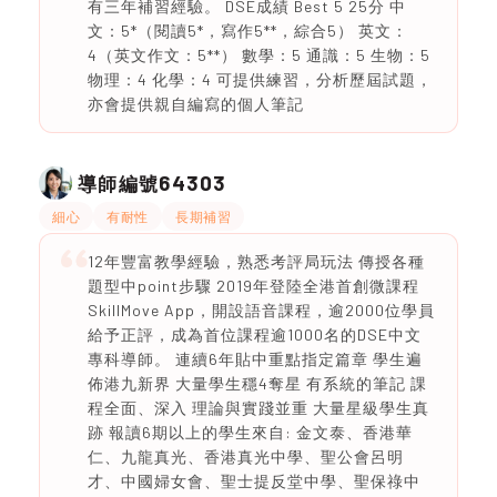
有三年補習經驗。 DSE成績 Best 5 25分 中
文：5*（閱讀5*，寫作5**，綜合5） 英文：
4（英文作文：5**） 數學：5 通識：5 生物：5
物理：4 化學：4 可提供練習，分析歷屆試題，
亦會提供親自編寫的個人筆記
64303
導師編號
細心
有耐性
長期補習
12年豐富教學經驗，熟悉考評局玩法 傳授各種
題型中point步驟 2019年登陸全港首創微課程
SkillMove App，開設語音課程，逾2000位學員
給予正評，成為首位課程逾1000名的DSE中文
專科導師。 連續6年貼中重點指定篇章 學生遍
佈港九新界 大量學生穩4奪星 有系統的筆記 課
程全面、深入 理論與實踐並重 大量星級學生真
跡 報讀6期以上的學生來自: 金文泰、香港華
仁、九龍真光、香港真光中學、聖公會呂明
才、中國婦女會、聖士提反堂中學、聖保祿中