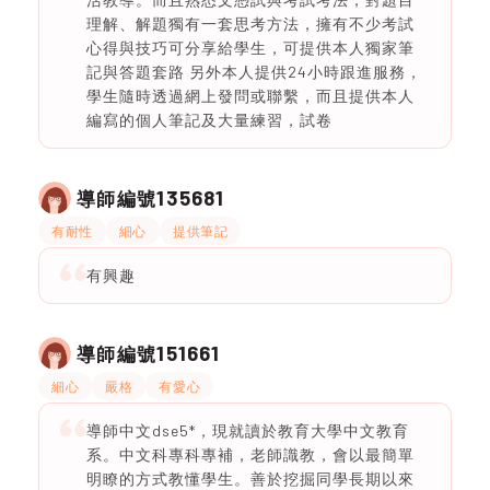
理解、解題獨有一套思考方法，擁有不少考試
心得與技巧可分享給學生，可提供本人獨家筆
記與答題套路 另外本人提供24小時跟進服務，
學生隨時透過網上發問或聯繫，而且提供本人
編寫的個人筆記及大量練習，試卷
135681
導師編號
有耐性
細心
提供筆記
有興趣
151661
導師編號
細心
嚴格
有愛心
導師中文dse5*，現就讀於教育大學中文教育
系。中文科專科專補，老師識教，會以最簡單
明瞭的方式教懂學生。善於挖掘同學長期以來