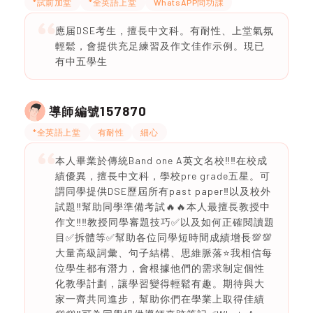
*試前加堂
*全英語上堂
WhatsAPP問功課
應届DSE考生，擅長中文科。有耐性、上堂氣氛
輕鬆，會提供充足練習及作文佳作示例。現已
有中五學生
157870
導師編號
*全英語上堂
有耐性
細心
本人畢業於傳統Band one A英文名校‼️‼️在校成
績優異，擅長中文科，學校pre grade五星。可
謂同學提供DSE歷屆所有past paper‼️以及校外
試題‼️幫助同學準備考試🔥🔥本人最擅長教授中
作文‼️‼️教授同學審題技巧✅以及如何正確閱讀題
目✅拆體等✅幫助各位同學短時間成績增長💯💯
大量高級詞彙、句子結構、思維脈落⭐️我相信每
位學生都有潛力，會根據他們的需求制定個性
化教學計劃，讓學習變得輕鬆有趣。期待與大
家一齊共同進步，幫助你們在學業上取得佳績