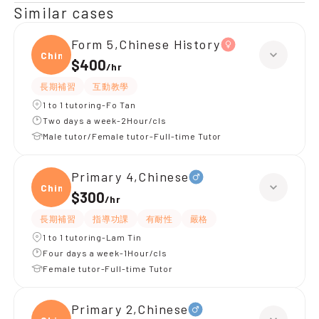
Similar cases
Form 5,Chinese History
Chine
$400
/
hr
長期補習
互動教學
1 to 1 tutoring-Fo Tan
Two days a week-2Hour/cls
Male tutor/Female tutor-Full-time Tutor
Primary 4,Chinese
Chine
$300
/
hr
長期補習
指導功課
有耐性
嚴格
1 to 1 tutoring-Lam Tin
Four days a week-1Hour/cls
Female tutor-Full-time Tutor
Primary 2,Chinese