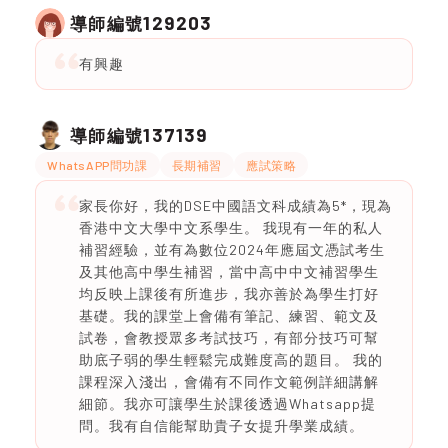
129203
導師編號
有興趣
137139
導師編號
WhatsAPP問功課
長期補習
應試策略
家長你好，我的DSE中國語文科成績為5*，現為
香港中文大學中文系學生。 我現有一年的私人
補習經驗，並有為數位2024年應屆文憑試考生
及其他高中學生補習，當中高中中文補習學生
均反映上課後有所進步，我亦善於為學生打好
基礎。我的課堂上會備有筆記、練習、範文及
試卷，會教授眾多考試技巧，有部分技巧可幫
助底子弱的學生輕鬆完成難度高的題目。 我的
課程深入淺出，會備有不同作文範例詳細講解
細節。我亦可讓學生於課後透過Whatsapp提
問。我有自信能幫助貴子女提升學業成績。