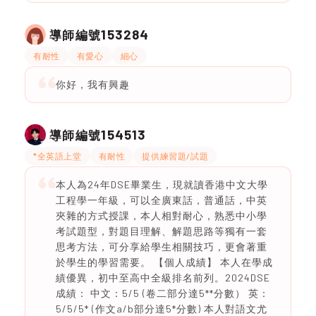
153284
導師編號
有耐性
有愛心
細心
你好，我有興趣
154513
導師編號
*全英語上堂
有耐性
提供練習題/試題
本人為24年DSE畢業生，現就讀香港中文大學
工程學一年級，可以全廣東話，普通話，中英
夾雜的方式授課，本人相對耐心，熟悉中小學
考試題型，對題目理解、解題思路等獨有一套
思考方法，可分享給學生相關技巧，更會著重
於學生的學習需要。 【個人成績】 本人在學成
績優異，初中至高中全級排名前列。2024DSE
成績： 中文：5/5 (卷二部分達5**分數） 英：
5/5/5* (作文a/b部分達5*分數) 本人對語文尤