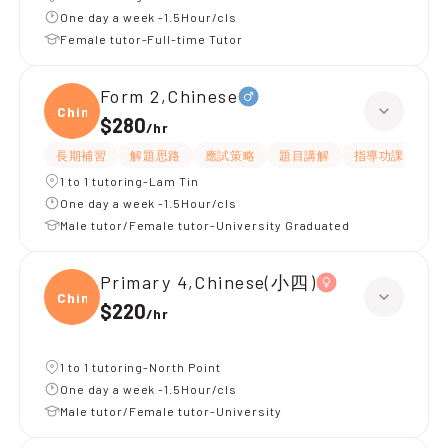
One day a week -1.5Hour/cls
Female tutor-Full-time Tutor
Form 2,Chinese
Chine
$280
/
hr
長期補習
解題思路
應試策略
題目講解
指導功課
細
1 to 1 tutoring-Lam Tin
One day a week -1.5Hour/cls
Male tutor/Female tutor-University Graduated
Primary 4,Chinese(小四)
Chine
$220
/
hr
1 to 1 tutoring-North Point
One day a week -1.5Hour/cls
Male tutor/Female tutor-University