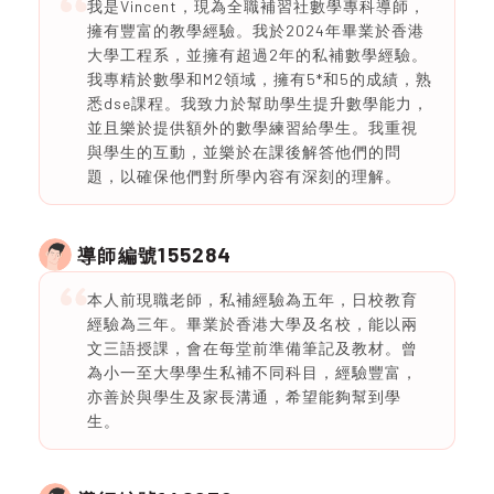
我是Vincent，現為全職補習社數學專科導師，
擁有豐富的教學經驗。我於2024年畢業於香港
大學工程系，並擁有超過2年的私補數學經驗。
我專精於數學和M2領域，擁有5*和5的成績，熟
悉dse課程。我致力於幫助學生提升數學能力，
並且樂於提供額外的數學練習給學生。我重視
與學生的互動，並樂於在課後解答他們的問
題，以確保他們對所學內容有深刻的理解。
155284
導師編號
本人前現職老師，私補經驗為五年，日校教育
經驗為三年。畢業於香港大學及名校，能以兩
文三語授課，會在每堂前準備筆記及教材。曾
為小一至大學學生私補不同科目，經驗豐富，
亦善於與學生及家長溝通，希望能夠幫到學
生。