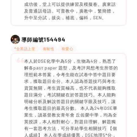
成功後，堂上可以提供練習及模擬卷。廣東話
及普通話母語。可普教中，廣教中，繁簡體，
升中呈分試，拔尖，補底，偏科，SEN。
154494
導師編號
*全英語上堂
有耐性
有愛心
本人於DSE化學中為5分，生物為4分，熟悉了
解各past paper 題型，及考評局想考生所答的
理想範本答案，令考生能在試卷中答中題目要
求，獲取題目全分。本人認為答題技巧與考生
資質無關，考生資質極高，也不代表能夠獲取
題目滿分，考試關鍵在於答題技巧。本人能夠
明確分析及解說答題目的關鍵字眼及技巧，讓
考生獲取題目的最高分數。 本人為24年DSE畢
業生，讀基督教女青年會 丘佐榮中學，均為全
英授課，本人相對耐心，對題目理解、解題獨
有一套思考方法，可分享給學生相關技巧 【個
人成績】 本人在學成績優異，DSE地理5*分，