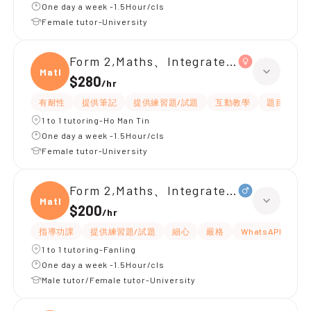
One day a week -1.5Hour/cls
Female tutor-University
Form 2,Maths、Integrated Science
Maths
$280
/
hr
有耐性
提供筆記
提供練習題/試題
互動教學
題目講解
1 to 1 tutoring-Ho Man Tin
One day a week -1.5Hour/cls
Female tutor-University
Form 2,Maths、Integrated Science
Maths
$200
/
hr
指導功課
提供練習題/試題
細心
嚴格
WhatsAPP問功課
1 to 1 tutoring-Fanling
One day a week -1.5Hour/cls
Male tutor/Female tutor-University