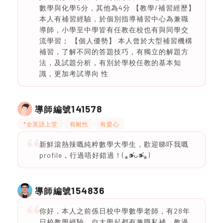
數學與化學5分，其他為4分 【教學/補習經歷】
本人有補習經驗，於個別指導補習中心為兼職
導師，小學至中學皆有任教在校也有與同學交
流學習； 【個人優勢】 本人曾於大型補習機構
補習，了解不同的答題技巧，有獨立的解題方
法，及試題分析，有別於學校任教的基本知
識，更加考試導向 性
141578
導師編號
*全英語上堂
有耐性
有愛心
新鮮滾熱辣嘅純粹數學大學生，歡迎睇吓我嘅
profile，行過唔好錯過！(⁎⁍̴̛ᴗ⁍̴̛⁎)
154836
導師編號
你好，本人之前係日校中學數學老師，有28年
日校教學經驗。自大學起都有兼職私補，教過