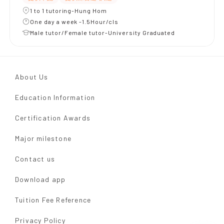
1 to 1 tutoring-Hung Hom
One day a week -1.5Hour/cls
Male tutor/Female tutor-University Graduated
About Us
Education Information
Certification Awards
Major milestone
Contact us
Download app
Tuition Fee Reference
Privacy Policy