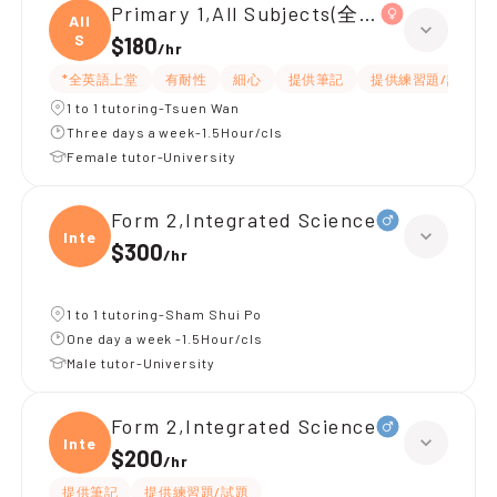
Primary 1,All Subjects(全英上堂)
All
S
$180
/
hr
*全英語上堂
有耐性
細心
提供筆記
提供練習題/試題
1 to 1 tutoring-Tsuen Wan
Three days a week-1.5Hour/cls
Female tutor-University
Form 2,Integrated Science
Integ
$300
/
hr
1 to 1 tutoring-Sham Shui Po
One day a week -1.5Hour/cls
Male tutor-University
Form 2,Integrated Science
Integ
$200
/
hr
提供筆記
提供練習題/試題