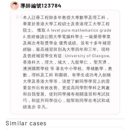
123784
導師編號
本人註冊工程師多年教授大專數學及理工科，
畢業於香港大學工程碩士及香港理工大學工程
院士。 獲取 A level pure mathematics grade
A.曾經修讀公開大學電腦科學士 一級榮譽畢業
及兩次考取獎學金 優秀成績。並有十多年補習
經驗，最高補習班別為大學四年和三年。現時
及曾經補習學生有從 :University of Glasgow,
香港科大，理大，城大，九龍華仁， 聖芳濟，
澳洲國際學校 等 著名中小學校。專補數學，奧
數，理科及工科 和圍棋。有學生成功考入劍橋
大學及香港大學等，清楚了解同學學習上的需
要並作出有效改善。更提高同學對學科之興趣
和自我發展。使到同學擁有相關溫習和考試技
巧，和提升同學信心，能幫助同學在考試和成
績進步 非凡。
Similar cases