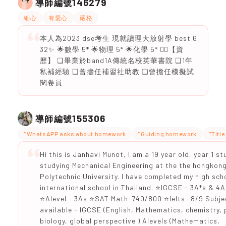
146279
導師編號
細心
有愛心
嚴格
本人為2023 dse考生 現就讀理大放射學 best 6
32✨ 🌟數學 5* 🌟物理 5* 🌟化學 5* ✍🏻【資
歷】 ❏畢業於band1A傳統名校英華書院 ❏1年
私補經驗 ❏曾擔任補習社助教 ❏︎曾擔任模擬試
閱卷員
155306
導師編號
*WhatsAPP asks about homework
*Guiding homework
*Titl
Hi this is Janhavi Munot, I am a 19 year old, year 1 s
studying Mechanical Engineering at the the hongkon
Polytechnic University. I have completed my high sch
international school in Thailand. ⭐IGCSE - 3A*s & 4A
⭐Alevel - 3As ⭐SAT Math-740/800 ⭐Ielts -8/9 Subje
available - IGCSE (English, Mathematics, chemistry, 
biology, global perspective ) Alevels (Mathematics,