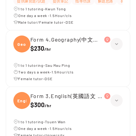
提供練習題/試題
提供筆記
指導功課
解題思路
長期補習
1 to 1 tutoring-Kwun Tong
One day a week -1.5Hour/cls
Male tutor/Female tutor-DSE
Form 4,Geography(中文卷)、Chemistr
Geogr
$230
/
hr
1 to 1 tutoring-Sau Mau Ping
Two days a week-1.5Hour/cls
Female tutor-DSE
Form 3,English(英國語文 中三)
Engli
$300
/
hr
1 to 1 tutoring-Tsuen Wan
One day a week -1.5Hour/cls
Female tutor-University