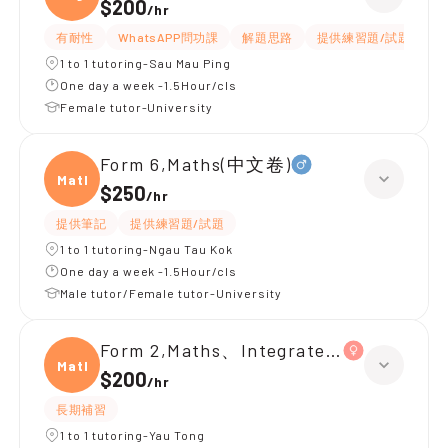
$200
/
hr
有耐性
WhatsAPP問功課
解題思路
提供練習題/試題
1 to 1 tutoring-Sau Mau Ping
One day a week -1.5Hour/cls
Female tutor-University
Form 6,Maths(中文卷)
Maths
$250
/
hr
提供筆記
提供練習題/試題
1 to 1 tutoring-Ngau Tau Kok
One day a week -1.5Hour/cls
Male tutor/Female tutor-University
Form 2,Maths、Integrated Science
Maths
$200
/
hr
長期補習
1 to 1 tutoring-Yau Tong