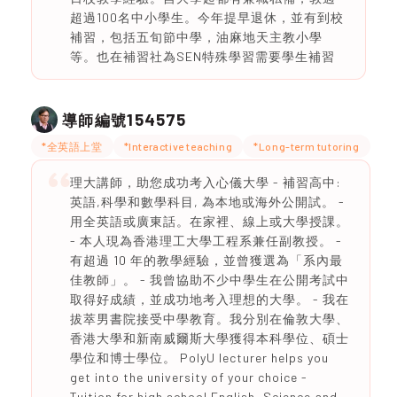
超過100名中小學生。今年提早退休，並有到校
補習，包括五旬節中學，油麻地天主教小學
等。也在補習社為SEN特殊學習需要學生補習
154575
導師編號
*全英語上堂
*Interactive teaching
*Long-term tutoring
理大講師，助您成功考入心儀大學 - 補習高中:
英語,科學和數學科目, 為本地或海外公開試。 -
用全英語或廣東話。在家裡、線上或大學授課。
- 本人現為香港理工大學工程系兼任副教授。 -
有超過 10 年的教學經驗，並曾獲選為「系內最
佳教師」。 - 我曾協助不少中學生在公開考試中
取得好成績，並成功地考入理想的大學。 - 我在
拔萃男書院接受中學教育。我分別在倫敦大學、
香港大學和新南威爾斯大學獲得本科學位、碩士
學位和博士學位。 PolyU lecturer helps you
get into the university of your choice -
Tuition for high school English, Science and