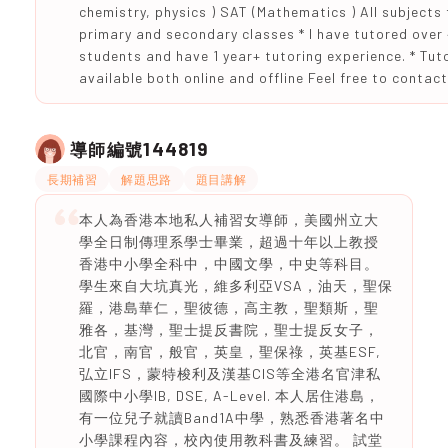
chemistry, physics ) SAT (Mathematics ) All subjects 
primary and secondary classes * I have tutored over
students and have 1 year+ tutoring experience. * Tut
available both online and offline Feel free to contac
144819
導師編號
長期補習
解題思路
題目講解
本人為香港本地私人補習女導師，美國州立大
學全日制傳理系學士畢業，超過十年以上教授
香港中小學全科中，中國文學，中史等科目。
學生來自大坑真光，維多利亞VSA，油天，聖保
羅，港島華仁，聖彼德，高主教，聖類斯，聖
雅各，基灣，聖士提反書院，聖士提反女子，
北官，南官，般官，英皇，聖保祿，英基ESF,
弘立IFS，蒙特梭利及漢基CIS等全港名官津私
國際中小學IB, DSE, A-Level. 本人居住港島，
有一位兒子就讀Band1A中學，熟悉香港著名中
小學課程內容，校內使用教科書及練習。 試堂