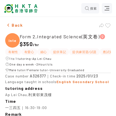
搜索
Female Form 2,Integrated Science(英文卷)，Ap Lei Cha
Back
Form 2,Integrated Science(英文卷)
Integ
$350
/
hr
有耐性
有愛心
細心
提供筆記
提供練習題/試題
應試策略
1 to 1 tutoring-Ap Lei Chau
One day a week -2Hour/cls
Male tutor/Female tutor-University Graduated
A326377
2025/01/23
Case number
｜Check-in time
Language taught in schools
English Secondary School
tutoring address
Ap Lei Chau,利東邨東茂樓
Time
一三四五｜16:30-19:00
Remark