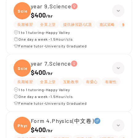
year 9,Science
Scien
$400
/
hr
長期補習
全英上堂
提供練習題/試題
應試策略
解題思路
1 to 1 tutoring-Happy Valley
One day a week -1.5Hour/cls
Female tutor-University Graduated
year 7,Science
Scien
$400
/
hr
長期補習
全英上堂
互動教學
有愛心
有耐性
1 to 1 tutoring-Happy Valley
One day a week -1.5Hour/cls
Female tutor-University Graduated
Form 4,Physics(中文卷)
Physi
$400
/
hr