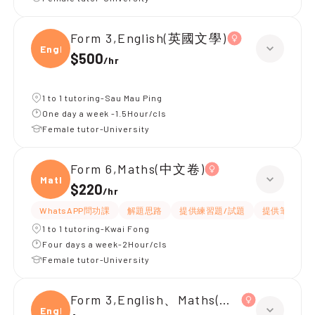
Form 3,English(英國文學)
Engli
$500
/
hr
1 to 1 tutoring-Sau Mau Ping
One day a week -1.5Hour/cls
Female tutor-University
Form 6,Maths(中文卷)
Maths
$220
/
hr
WhatsAPP問功課
解題思路
提供練習題/試題
提供筆記
1 to 1 tutoring-Kwai Fong
Four days a week-2Hour/cls
Female tutor-University
Form 3,English、Maths(英文卷)
Engli