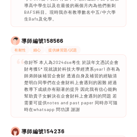
導高中學生以及在最後的兩個月內為他們衝刺
BAFS科目。現時我亦有教導數名中五/中六學
生Bafs及化學。
158566
導師編號
有耐性
細心
提供練習題/試題
你好👋 本人為2024dse考生 於該年文憑試企會
財考獲5* 現就讀於科技大學經濟系year1 亦有為
師弟師妹補習企會財 透過自身及補習的經驗清
楚明白同學們在企會財科上會遇到的困難 經過
教導下成績亦有顯著的提升 因此我有信心能夠
幫助貴子女解決在企會財科上會遇到的問題 若
需要可提供notes and past paper 同時亦可隨
時在whatsapp 問功課 謝謝
154236
導師編號