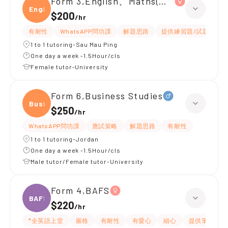
Form 3,English、Maths(英文卷)
Engli
$200
/
hr
有耐性
WhatsAPP問功課
解題思路
提供練習題/試題
1 to 1 tutoring-Sau Mau Ping
One day a week -1.5Hour/cls
Female tutor-University
Form 6,Business Studies
Busin
$250
/
hr
WhatsAPP問功課
應試策略
解題思路
有耐性
1 to 1 tutoring-Jordan
One day a week -1.5Hour/cls
Male tutor/Female tutor-University
Form 4,BAFS
BAFS
$220
/
hr
*全英語上堂
嚴格
有耐性
有愛心
細心
提供筆記