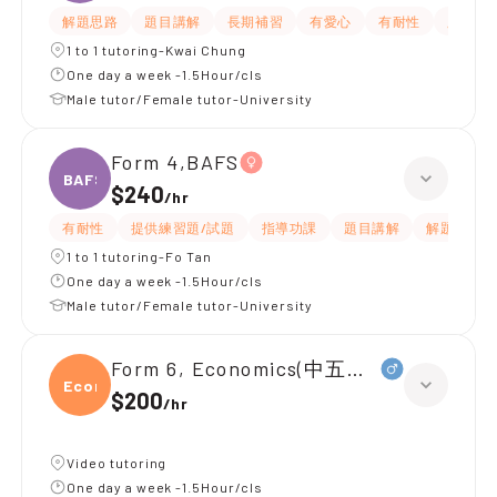
解題思路
題目講解
長期補習
有愛心
有耐性
嚴格
1 to 1 tutoring-Kwai Chung
One day a week -1.5Hour/cls
Male tutor/Female tutor-University
Form 4,BAFS
BAFS
$240
/
hr
有耐性
提供練習題/試題
指導功課
題目講解
解題思路
1 to 1 tutoring-Fo Tan
One day a week -1.5Hour/cls
Male tutor/Female tutor-University
Form 6, Economics(中五升中六)
Econ
$200
/
hr
Video tutoring
One day a week -1.5Hour/cls