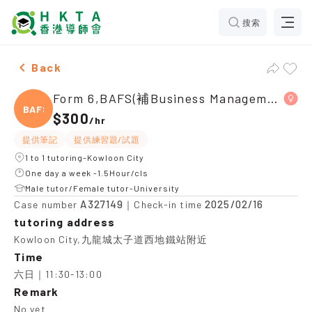
搜索
Female Form 6,BAFS(補Business Management 中文卷)，K
Back
Form 6,BAFS(補Business Management 中文卷)
BAFS(
$300
/
hr
提供筆記
提供練習題/試題
1 to 1 tutoring-Kowloon City
One day a week -1.5Hour/cls
Male tutor/Female tutor-University
A327149
2025/02/16
Case number
｜Check-in time
tutoring address
Kowloon City,九龍城太子道西地鐵站附近
Time
六日｜11:30-13:00
Remark
No yet