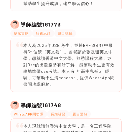
幫助學生提升成績，建立學習信心！
161773
導師編號
應試策略
解題思路
題目講解
本人為2025年DSE 考生，並於BAFS(BM) 中最
得5* 佳績（英文卷）。曾就讀於張祝珊英文中
學，想就讀香港中文大學。熟悉課程大綱，亦
對Dse的出題趨勢有所了解，能幫助學生更有效
率地準備dse考試。本人有1年高中私補bm經
驗，可幫助學生清concept，提供WhatsApp問
書問功課服務。
161748
導師編號
WhatsAPP問功課
長期補習
題目講解
本人現就讀於香港中文大學，是一名工程學院