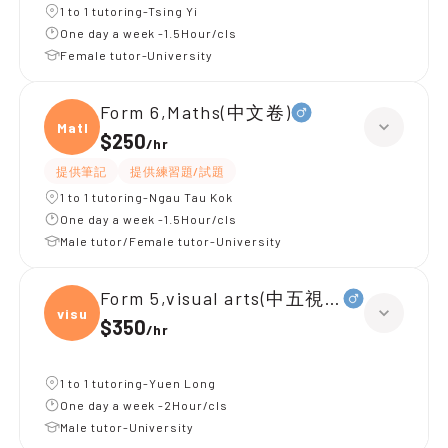
1 to 1 tutoring-Tsing Yi
One day a week -1.5Hour/cls
Female tutor-University
Form 6,Maths(中文卷)
Maths
$250
/
hr
提供筆記
提供練習題/試題
1 to 1 tutoring-Ngau Tau Kok
One day a week -1.5Hour/cls
Male tutor/Female tutor-University
Form 5,visual arts(中五視覺藝術)
visua
$350
/
hr
1 to 1 tutoring-Yuen Long
One day a week -2Hour/cls
Male tutor-University