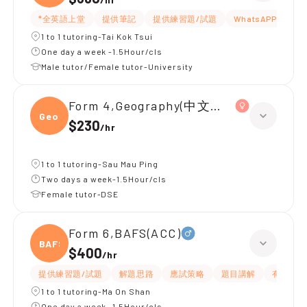
*全英語上堂
提供筆記
提供練習題/試題
WhatsAPP問功課
1 to 1 tutoring-Tai Kok Tsui
One day a week -1.5Hour/cls
Male tutor/Female tutor-University
Form 4,Geography(中文卷)、Chemistr
Geogr
$230
/
hr
1 to 1 tutoring-Sau Mau Ping
Two days a week-1.5Hour/cls
Female tutor-DSE
Form 6,BAFS(ACC)
BAFS(
$400
/
hr
提供練習題/試題
解題思路
應試策略
題目講解
有耐性
1 to 1 tutoring-Ma On Shan
One day a week -1.5Hour/cls