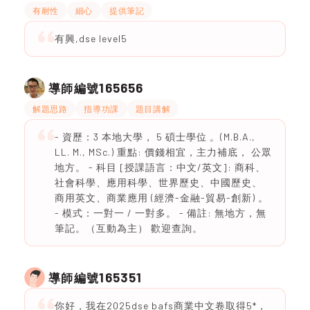
有耐性
細心
提供筆記
有興,dse level5
165656
導師編號
解題思路
指導功課
題目講解
- 資歷：3 本地大學， 5 碩士學位 。(M.B.A.,
LL. M., MSc.) 重點: 價錢相宜，主力補底， 公眾
地方。 - 科目 [授課語言：中文/英文]: 商科、
社會科學、應用科學、世界歷史、中國歷史、
商用英文、商業應用 (經濟-金融-貿易-創新) 。
- 模式：一對一 / 一對多。 - 備註: 無地方，無
筆記。（互動為主） 歡迎查詢。
165351
導師編號
你好，我在2025dse bafs商業中文卷取得5*，