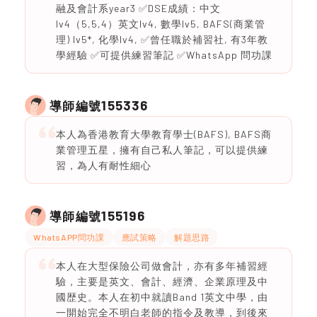
融及會計系year3 ✅DSE成績：中文
lv4（5,5,4）英文lv4, 數學lv5, BAFS(商業管
理) lv5*, 化學lv4, ✅曾任職於補習社, 有3年教
學經驗 ✅可提供練習筆記 ✅WhatsApp 問功課
155336
導師編號
本人為香港教育大學教育學士(BAFS), BAFS商
業管理五星，擁有自己私人筆記，可以提供練
習，為人有耐性細心
155196
導師編號
WhatsAPP問功課
應試策略
解題思路
本人在大型保險公司做會計，亦有多年補習經
驗，主要是英文、會計、經濟、企業原理及中
國歴史。本人在初中就讀Band 1英文中學，由
一開始完全不明白老師的指令及教導，到後來