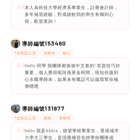
本人為科技大學經濟系畢業生，註冊會計師，
多年補習經驗，對成績較弱的學生有獨到心
得，歡迎查詢！
153460
導師編號
*全英語上堂
有耐性
細心
Hello 同學 我嗰陣都係做中文卷的! 答題技巧好
重要，個人覺得呢段係黃金時間，唔知你搵到
心水嘅導師未，如果未有嘅話可以搵我幫你補
🤓嘿嘿
131877
導師編號
*全英語上堂
嚴格
有耐性
hello 我是Abbie，德望學校畢業生，香港城市
大學大三學生，是現職補習名師學術團隊成