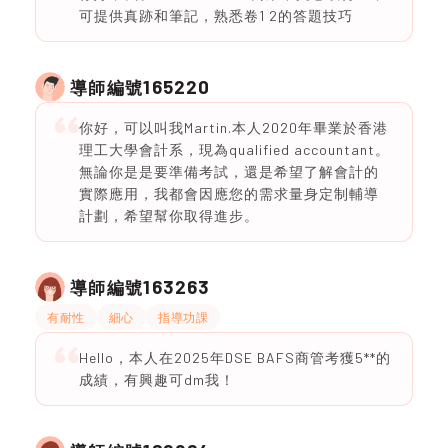
可提供真跡和筆記，熟悉卷1 2的答題技巧
165220
導師編號
你好，可以叫我Martin.本人2020年畢業於香港
理工大學會計系，現為qualified accountant。
無論你是是要準備考試，還是希望了解會計的
實際應用，我都會因應您的需求量身定制輔導
計劃，希望幫你取得進步。
163263
導師編號
有耐性
細心
指導功課
Hello，本人在2025年DSE BAFS商管考獲5**的
成績，有興趣可dm我！