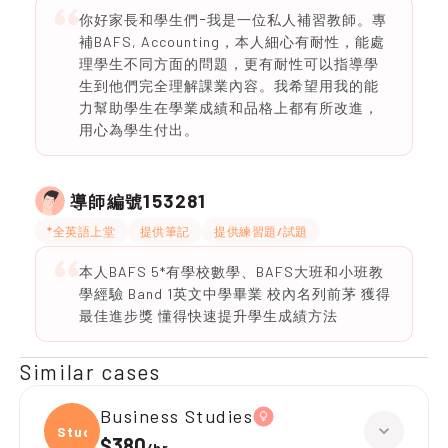
你好家長和學生們ｰ我是一位私人補習教師。專
補BAFS, Accounting，本人細心有耐性，能處
理學生不同方面的問題，更有耐性可以指導學
生到他們完全理解課業內容。我希望用我的能
力幫助學生在學業成績和品格上都有所改進，
用心為學生付出。
153281
導師編號
*全英語上堂
提供筆記
提供練習題/試題
本人BAFS 5*有學校數學、BAFS大班和小班教
學經驗 Band 1英文中學畢業 校內名列前茅 獲得
最佳進步獎 懂得快速提升學生成績方法
Similar cases
Business Studies
Studi
$380
/
hr