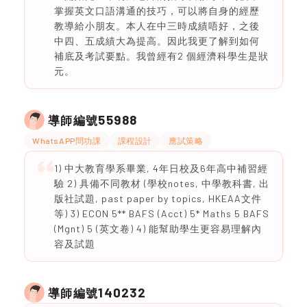
掌握英文口語溝通的技巧，可以將自身的經歷
教導給小朋友。本人在中三時成績唔好，之後
中四、五成績大為提高。因此我更了解到如何
補底及考試要點。我曾經有2 個經濟科學生是狀
元。
55988
導師編號
WhatsAPP問功課
課程設計
應試策略
1) 中大教育學系畢業, 4年日校及6年高中補習經
驗 2) 具備不同教材 (學校notes, 中學教科書, 出
版社試題, past paper by topics, HKEAA文件
等) 3) ECON 5** BAFS (Acct) 5* Maths 5 BAFS
(Mgnt) 5 (英文卷) 4) 能幫助學生更容易理解內
容及試題
140232
導師編號