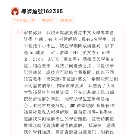
162365
導師編號
*全英語上堂
有耐性
有愛心
家長你好，我現正就讀於香港中文大學專業會
計學1年級，有1年補習經驗，現有5名學生，其
中包括中小學生。我在學期間成績優異，以下
是dse成績： 5*：數學、M1（英文卷） 5:中
文、Econ、BAFS（英文卷） 我擅長與學生交
流，細心教學，尋找共同進步之法，可提供筆
記與練習，課後亦可隨時向我提問，能以不同
語言教學（廣東話/普通話/英文）希望能幫助到
不同需要的學生 獨家教學資源：我整合了大量
大型補習社的精華資源，並在此基礎上親自編
撰易於理解的筆記，能幫助學生直擊考題核
心，避開常見失分點。 🎓 教學經驗 我擁有1年
補習社及私人輔導經驗，目前正指導4名學生。
這讓我深刻理解學生的學習難點，並善於將複
雜概念轉化為清晰易懂的講解。 我深信，憑藉
我的學科知識、豐富資源及自製筆記，能有效