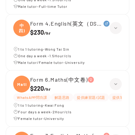
Male tutor-Full-time Tutor
Form 4,English(英文（DSE所有範疇）
中
四)
$230
/
hr
1 to 1 tutoring-Wong Tai Sin
One day a week -1.5Hour/cls
Male tutor/Female tutor-University
Form 6,Maths(中文卷)
Maths
$220
/
hr
WhatsAPP問功課
解題思路
提供練習題/試題
提供筆記
1 to 1 tutoring-Kwai Fong
Four days a week-2Hour/cls
Female tutor-University