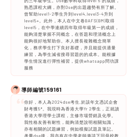
的三年級學生。Dse數學科取得level 5 的成績，
熟悉課程大綱，亦對Dse的出題趨勢有所了解。
曾幫助level1-2學生升到level4,level3-4升到
level5+。此外，本人在中文卷BAFS(BM)取得
level5，在中學連續四年取得年級第一的成績，
能夠清楚掌握不同概念，在答題和理清概念上
能夠很好地幫助你。本人擅長複雜概念簡單
化，務求學生打下良好基礎，并且能提供適量
練習，為學生減省搜尋習題的的成本。能根據
學生情況進行彈性補習，提供whatsapp問功課
服務
159161
導師編號
你好，本人為2024dse考生,於該年文憑試企會
財考獲5*。我現時為香港大學Yr 2學生，正就讀
香港大學理學士課程，主修市場營銷及化學。
我性格友善有耐性，能夠清楚說明相關知識，
亦有相關的試題練習，例如模擬試題及筆記。
考畢dse後，我亦有在中學老師邀請下回母校教