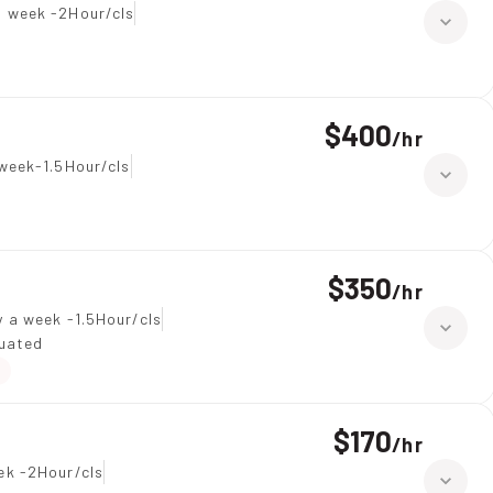
a week -2Hour/cls
$400
/
hr
week-1.5Hour/cls
$350
/
hr
 a week -1.5Hour/cls
duated
$170
/
hr
ek -2Hour/cls