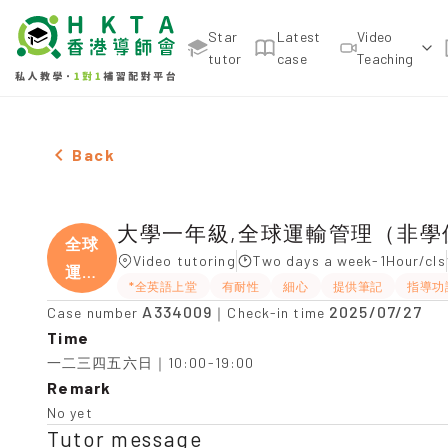
Star
Latest
Video
tutor
case
Teaching
Male 大學一年級,全球運輸管理（非學位課程），Tai Wai Tu
Back
大學一年級,全球運輸管理（非學
全球
Video tutoring
Two days a week-1Hour/cls
運輸
*全英語上堂
有耐性
細心
提供筆記
指導功
管
A334009
2025/07/27
Case number
｜Check-in time
Time
一二三四五六日｜10:00-19:00
Remark
No yet
Tutor message