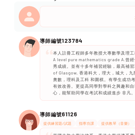
123784
導師編號
本人註冊工程師多年教授大專數學及理工
A level pure mathematics 
秀成績。並有十多年補習經驗，最高補習班別
of Glasgow, 香港科大，理大，城
奧數，理科及工科 和圍棋。有學生成功
有效改善。更提高同學對學科之興趣和自
心，能幫助同學在考試和成績進步 非凡
61126
導師編號
提供練習題/試題
指導功課
提供教琴（音樂）