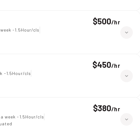
$500
/
hr
 week -1.5Hour/cls
$450
/
hr
k -1.5Hour/cls
$380
/
hr
 a week -1.5Hour/cls
duated