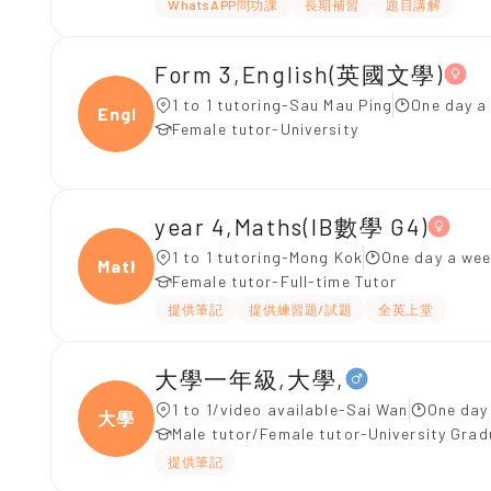
WhatsAPP問功課
長期補習
題目講解
Form 3,English(英國文學)
1 to 1 tutoring-Sau Mau Ping
One day a
Engli
Female tutor-University
year 4,Maths(IB數學 G4)
1 to 1 tutoring-Mong Kok
One day a wee
Maths
Female tutor-Full-time Tutor
提供筆記
提供練習題/試題
全英上堂
大學一年級,大學,
1 to 1/video available-Sai Wan
One day
大學
Male tutor/Female tutor-University Gra
提供筆記