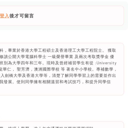
登入
後才可留言
科，畢業於香港大學工程碩士及香港理工大學工程院士。 獲取
grade A.曾經修讀公開大學電腦科學士 一級榮譽畢業 及兩次考取獎學金 優
為大學四年和三年。現時及曾經補習學生有從 :University
大，九龍華仁， 聖芳濟，澳洲國際學校 等 著名中小學校。專補數學，
考入劍橋大學及香港大學等，清楚了解同學學習上的需要並作出
我發展。使到同學擁有相關溫習和考試技巧，和提升同學信
。