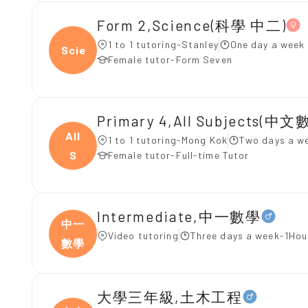
Form 2,Science(科學 中二)
1 to 1 tutoring-Stanley
One day a week 
Scien
Female tutor-Form Seven
Primary 4,All Subjects(中文
All
1 to 1 tutoring-Mong Kok
Two days a w
S
Female tutor-Full-time Tutor
Intermediate,中一數學
中一
Video tutoring
Three days a week-1Hou
數學
大學三年級,土木工程