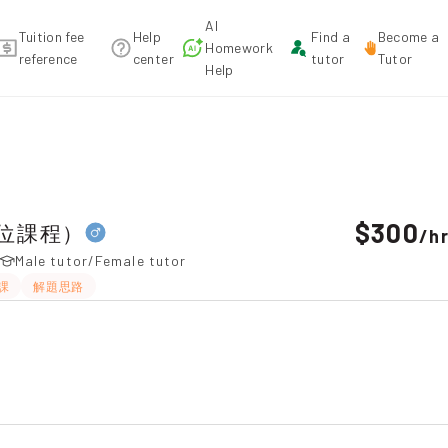
AI
Tuition fee
Help
Find a
Become a
Homework
reference
center
tutor
Tutor
Help
ition recommendation
$300
位課程）
/
h
Male tutor/Female tutor
課
解題思路