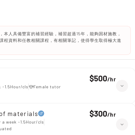
，本人具備豐富的補習經驗，補習超過15年，能夠因材施教，
課程資料和任教相關課程，有相關筆記，使得學生取得極大進
$500
/
hr
 -1.5Hour/cls
Female tutor
$300
 materials
/
hr
 a week -1.5Hour/cls
duated