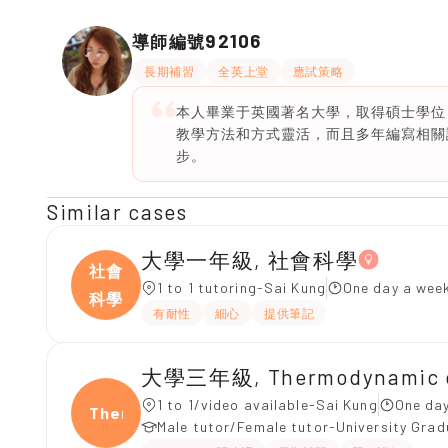
92106
導師編號
長期補習
全英上堂
應試策略
本人畢業于英國著名大學，取得碩士學位
教學方法和方式靈活，而且多年編寫相關
步。
Similar cases
大學一年級, 社會科學
社會
1 to 1 tutoring-Sai Kung
One day a week
科學
有耐性
細心
提供筆記
大學三年級, Thermodynamic of
1 to 1/video available-Sai Kung
One day
Ther
Male tutor/Female tutor-University Gra