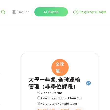
English
AI Match
Register/Login
r
全球
運輸
管
大學一年級,全球運輸
管理（非學位課程）
Video tutoring
Two days a week-1Hour/cls
Male tutor/Female tutor
*全英語上堂
有耐性
細心