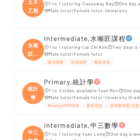
土木
1 to 1 tutoring-Causeway Bay
One day 
工程
Male tutor/Female tutor-University
Intermediate,水喉匠課程
水喉
1 to 1 tutoring-Lai Chi Kok
Two days a 
匠課
Male tutor/Female tutor
程
題目講解
長期補習
解題思路
Primary,統計學
統計
1 to 1/video available-Tuen Mun
One day
學
Male tutor/Female tutor-University Gra
WhatsAPP問功課
解題思路
提供練習題/試題
Intermediate,中三數學
中三
1 to 1 tutoring-Yuen Long
One day a we