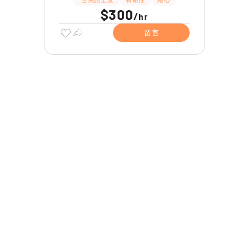
$300
/
hr
留言