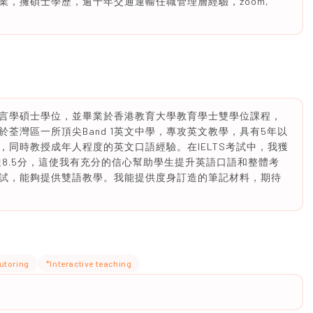
，擁碩士學歷，逾十年交通運輸任職管理層經驗，zoom,
言學碩士學位，並畢業於香港教育大學教育學士雙學位課程，
荃灣區一所頂尖Band 1英文中學，專攻英文教學，具有5年以
同時教授成年人程度的英文口語經驗。在IELTS考試中，我獲
達8.5分，這使我有充分的信心幫助學生提升英語口語和整體考
試，能夠提供雙語教學。我能提供度身訂造的筆記材料，期待
utoring
*Interactive teaching