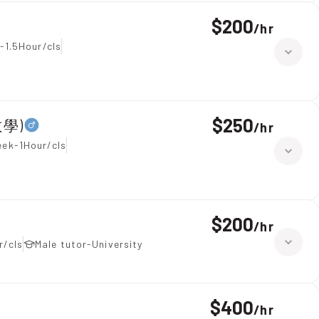
$200
/
hr
-1.5Hour/cls
$250
數學)
/
hr
eek-1Hour/cls
$200
/
hr
r/cls
Male tutor-University
$400
/
hr