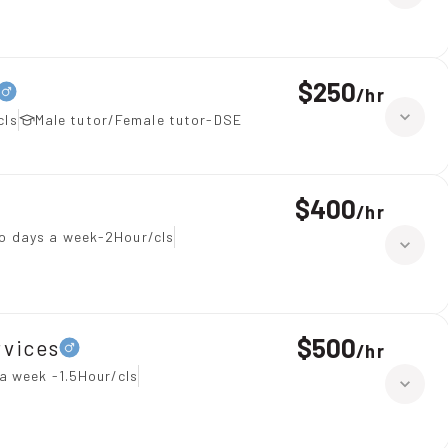
$250
/
hr
cls
Male tutor/Female tutor-DSE
$400
/
hr
o days a week-2Hour/cls
$500
vices
/
hr
a week -1.5Hour/cls