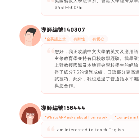
英國倫敦大學法律系、香港大學經濟系畢業
$450-500/hr
140307
導師編號
*全英語上堂
有耐性
有愛心
您好，我正攻讀中文大學的英文及應用語
主修教育學並持有日校教學經驗。我畢業於
上對教授國際及本地頂尖學校學生的經驗，
得了總分7.5的優異成績，口語部分更高
試技巧。此外，我也通過了普通話水平測
與您合作。
156444
導師編號
*WhatsAPP asks about homework
*Long-term t
I am interested to teach English