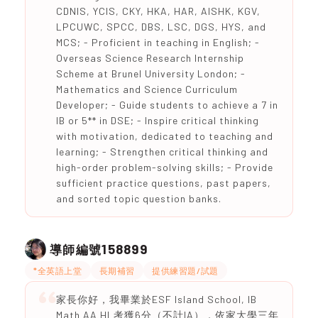
CDNIS, YCIS, CKY, HKA, HAR, AISHK, KGV,
LPCUWC, SPCC, DBS, LSC, DGS, HYS, and
MCS; - Proficient in teaching in English; -
Overseas Science Research Internship
Scheme at Brunel University London; -
Mathematics and Science Curriculum
Developer; - Guide students to achieve a 7 in
IB or 5** in DSE; - Inspire critical thinking
with motivation, dedicated to teaching and
learning; - Strengthen critical thinking and
high-order problem-solving skills; - Provide
sufficient practice questions, past papers,
and sorted topic question banks.
158899
導師編號
*全英語上堂
長期補習
提供練習題/試題
家長你好，我畢業於ESF Island School, IB
Math AA HL考獲6分（不計IA），依家大學三年