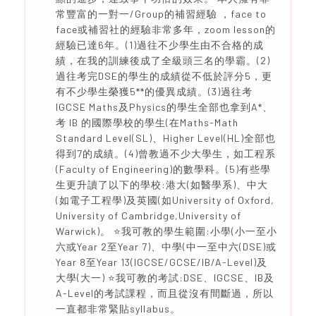
常豐富的一對一/Group的補習經驗 ，face to
face或補習社的經驗非常多年，zoom lesson的
經驗已達6年。(1)過往不少學生由不合格的成
績，在我的訓練後成了全級頭三名的學霸。(2)
過往考完DSE的學生的成績從不低於評分5，更
有不少學生榮獲5**的優異成績。(3)過往考
IGCSE Maths及Physics的學生全部也拿到A*、
考 IB 的國際學校的學生(在Maths-Math
Standard Level(SL)、Higher Level(HL)全部也
得到7的成績。(4)曾教過不少大學生，如工程系
(Faculty of Engineering)的數學科。(5)有些學
生更升讀了以下的學校:港大(如醫學系)、中大
(如電子工程學)及英國(如University of Oxford,
University of Cambridge,University of
Warwick)。 ⭐️我可教的學生範圍:小學(小一至小
六或Year 2至Year 7)、中學(中一至中六(DSE)或
Year 8至Year 13(IGCSE/GCSE/IB/A-Level)及
大學(大一) ⭐️我可教的考試:DSE、IGCSE、IB及
A-Level的考試課程，而且從沒有間斷過，所以
一直都非常緊貼syllabus。