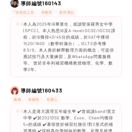
160143
導師編號
*全英語上堂
有耐性
提供筆記
本人為2025年IB畢業生，就讀聖保羅男女中學
(SPCC)。本人熟悉IB及A-level/GCSE/IGCSE課
程，於IB獲得43/45分的成績，於SAT中獲得
1520/1600 （數學科滿分），IELTS亦考獲
8.5/9。本人善於解釋數理方面的概念，可提供
應試技巧及大量練習，及WhatsApp問書服務
等。 曾於非牟利補習機構教授物理、化學、數
學2年。
160433
導師編號
嚴格
有耐性
有愛心
本人是港大護理五年級生💙 ✔️曾就讀band1英文
中學 ✔️於2021DSE 數學、Econ、Chem均獲得
5+的成績 ✔️暑假曾於補習社擔任1對2形式的補
習導師 ✔️現時爲中學師妹的數學、化學及經濟