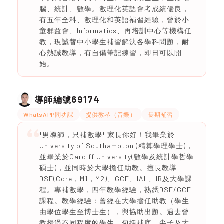
腦、統計、數學。數理化英語會考成績優良，
有五年全科、數理化和英語補習經驗，曾於小
童群益會、Informatics、再培訓中心等機構任
教，現誠替中小學生補習解決各學科問題，耐
心熱誠教導，有自備筆記練習，即日可以開
始。
69174
導師編號
WhatsAPP問功課
提供教琴（音樂）
長期補習
*男導師，只補數學* 家長你好！我畢業於
University of Southampton (精算學理學士)，
並畢業於Cardiff University(數學及統計學哲學
碩士)，並同時於大學擔任助教。擅長教導
DSE(Core，M1，M2)、GCE、IAL、IB及大學課
程。專補數學，四年教學經驗，熟悉DSE/GCE
課程。教學經驗：曾經在大學擔任助教（學生
由學位學生至博士生），與協助出題。過去曾
教授過不同程度的學生，包括補底、尖子及大