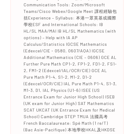
Communication Tools: Zoom/Microsoft
Teams/Cisco Webex/Google Meet 課程經驗包
括Experience – Syllabus: 本港一眾英基或國際
學校ESF and International Schools: IB
HL/SL MAA/MAI IB HL/SL Mathematics (with
options) – Help with IA AP
Calculus/Statistics IGCSE Mathematics
(Edexcel/CIE - 0580, 0607/AQA) IGCSE
Additional Mathematics (CIE – 0606) GCE AL
Further Pure Math CP1-2, FP1-2, FD1-2, FS1-
2, FM1-2 (Edexcel/IAL/OCR/CIE) GCE AL
Pure Math P1-4, S1-2, M1-2, D1-2
(Edexcel/OCR/CIE) IAL Pure Math P1-4, S1-3,
M1-3, D1, IAL Physics (U1-6) ISEE (US
Entrance Exam for Junior High School) ISEB
(UK exam for Junior High) SAT Mathematics
SCAT UKCAT (UK Entrance Exam for Medical
School) Cambridge STEP TMUA 法國高考
French Baccalaureate: Spé Math (1 re/T)
(Bac Asie-Pacifique) 本地學校HKAL及HKDSE