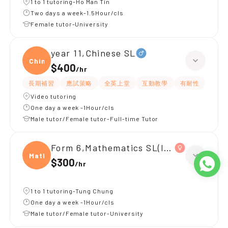
1 to 1 tutoring-Ho Man Tin
Two days a week-1.5Hour/cls
Female tutor-University
year 11,Chinese SL
Chine
$400
/
hr
長期補習
應試策略
全英上堂
互動教學
有耐性
Video tutoring
One day a week -1Hour/cls
Male tutor/Female tutor-Full-time Tutor
Form 6,Mathematics SL(IB Maths AA S
Mathe
$300
/
hr
1 to 1 tutoring-Tung Chung
One day a week -1Hour/cls
Male tutor/Female tutor-University