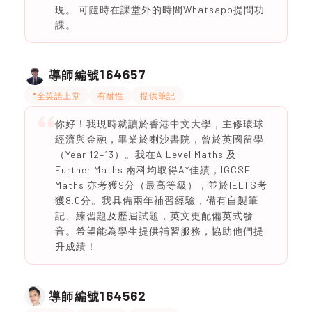
現。 可隨時在課堂外的時間Whatsapp提問功
課。
164657
導師編號
*全英語上堂
有耐性
提供筆記
你好！我現時就讀於香港中文大學，主修環球
經濟與金融，畢業於喇沙書院，曾於英國留學
（Year 12–13）。我在A Level Maths 及
Further Maths 兩科均取得A*佳績，IGCSE
Maths 亦考獲9分（最高等級），並於IELTS考
獲8.0分。我具備兩年補習經驗，備有自製筆
記、練習題及歷屆試題，英文更配備英式發
音。希望能為學生提供補習服務，協助他們提
升成績！
164562
導師編號