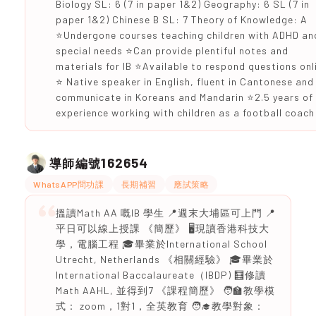
Biology SL: 6 (7 in paper 1&2) Geography: 6 SL (7 in
paper 1&2) Chinese B SL: 7 Theory of Knowledge: A
⭐️Undergone courses teaching children with ADHD an
special needs ⭐️Can provide plentiful notes and
materials for IB ⭐️Available to respond questions onl
⭐️ Native speaker in English, fluent in Cantonese and
communicate in Koreans and Mandarin ⭐️2.5 years of
experience working with children as a football coach
162654
導師編號
WhatsAPP問功課
長期補習
應試策略
搵讀Math AA 嘅IB 學生 📍週末大埔區可上門 📍
平日可以線上授課 《簡歷》 🖥️現讀香港科技大
學，電腦工程 🎓畢業於International School
Utrecht, Netherlands 《相關經驗》 🎓畢業於
International Baccalaureate（IBDP) 🧮修讀
Math AAHL, 並得到7 《課程簡歷》 🧑‍🏫教學模
式： zoom，1對1，全英教育 🧑‍🎓教學對象：