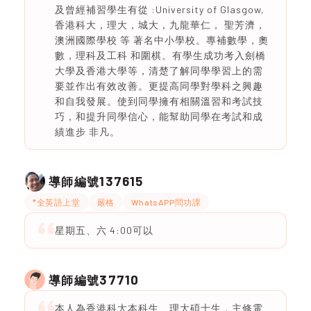
及曾經補習學生有從 :University of Glasgow,
香港科大，理大，城大，九龍華仁， 聖芳濟，
澳洲國際學校 等 著名中小學校。專補數學，奧
數，理科及工科 和圍棋。有學生成功考入劍橋
大學及香港大學等，清楚了解同學學習上的需
要並作出有效改善。更提高同學對學科之興趣
和自我發展。使到同學擁有相關溫習和考試技
巧，和提升同學信心，能幫助同學在考試和成
績進步 非凡。
137615
導師編號
*全英語上堂
嚴格
WhatsAPP問功課
星期五、六 4:00可以
37710
導師編號
本人為香港科大本科生、理大碩士生，主修電