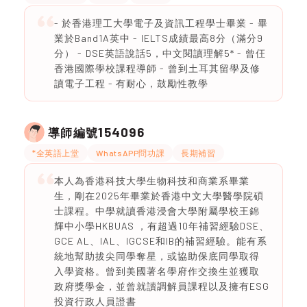
- 於香港理工大學電子及資訊工程學士畢業 - ⁠畢
業於Band1A英中 - ⁠IELTS成績最高8分（滿分9
分） - ⁠DSE英語說話5，中文閱讀理解5* - ⁠曾仼
香港國際學校課程導師 - ⁠曾到土耳其留學及修
讀電子工程 - 有耐心，鼓勵性教學
154096
導師編號
*全英語上堂
WhatsAPP問功課
長期補習
本人為香港科技大學生物科技和商業系畢業
生，剛在2025年畢業於香港中文大學醫學院碩
士課程。中學就讀香港浸會大學附屬學校王錦
輝中小學HKBUAS ，有超過10年補習經驗DSE、
GCE AL、IAL、IGCSE和IB的補習經驗。能有系
統地幫助拔尖同學奪星，或協助保底同學取得
入學資格。曾到美國著名學府作交換生並獲取
政府獎學金，並曾就讀調解員課程以及擁有ESG
投資行政人員證書