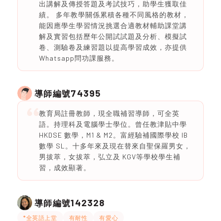
出講解及傳授答題及考試技巧，助學生獲取佳
績。 多年教學關係累積各種不同風格的教材，
能因應學生學習情況挑選合適教材輔助課堂講
解及實習包括歷年公開試試題及分析、模擬試
卷、測驗卷及練習題以提高學習成效，亦提供
Whatsapp問功課服務。
74395
導師編號
教育局註冊教師，現全職補習導師，可全英
語。持理科及電腦學士學位。曾任教津貼中學
HKDSE 數學，M1 & M2。富經驗補國際學校 IB
數學 SL。十多年來及現在替來自聖保羅男女，
男拔萃，女拔萃，弘立及 KGV等學校學生補
習，成效顯著。
142328
導師編號
*全英語上堂
有耐性
有愛心