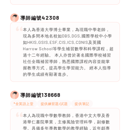
42308
導師編號
本人為香港大學博士畢業，為現職中學老師，
現為多間本地名校如DBS,DGS,國際學校中小學
如HKIS,GSIS,ESF,CIS,ICS,CDNIS及英國
Harrow School等學生補習數學和科學課程，超
過十二年經驗。 本人亦曾於著名國際學校補習
社任全職補習導師，熟悉國際課程內容並能掌
握教導方式，提高學生學習能力。 經本人指導
的學生成績有顯著進步。
138668
導師編號
*全英語上堂
提供練習題/試題
提供筆記
本人為現職中學數學教師，香港中文大學及香
港華仁書院畢業，主修風險管理科學，副修數
學。具備多年專教數學的教學經驗，近年頗專