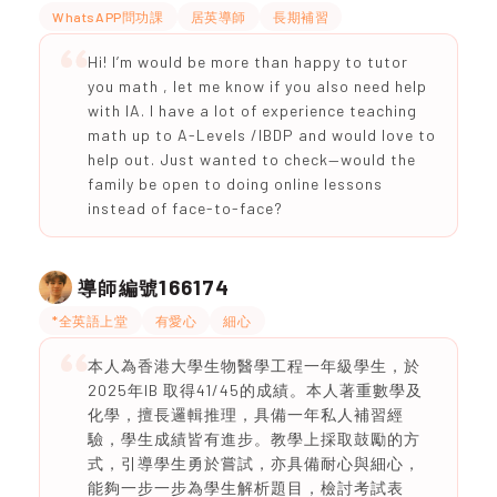
WhatsAPP問功課
居英導師
長期補習
Hi! I’m would be more than happy to tutor
you math , let me know if you also need help
with IA. I have a lot of experience teaching
math up to A-Levels /IBDP and would love to
help out. Just wanted to check—would the
family be open to doing online lessons
instead of face-to-face?
166174
導師編號
*全英語上堂
有愛心
細心
本人為香港大學生物醫學工程一年級學生，於
2025年IB 取得41/45的成績。本人著重數學及
化學，擅長邏輯推理，具備一年私人補習經
驗，學生成績皆有進步。教學上採取鼓勵的方
式，引導學生勇於嘗試，亦具備耐心與細心，
能夠一步一步為學生解析題目，檢討考試表