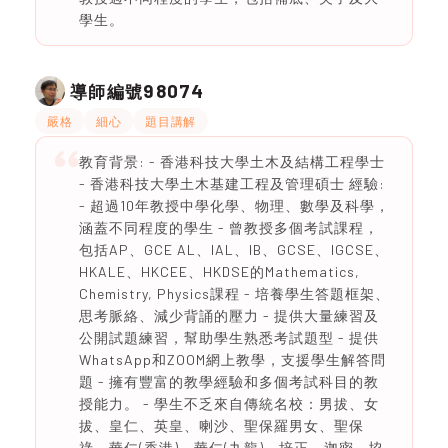
學生。
98074
導師編號
嚴格
細心
題目講解
教育背景: - 香港科技大學土木及結構工程學士
- 香港科技大學土木基建工程及管理碩士 經驗:
- 超過10年教授中學化學、物理、數學及科學，
涵蓋不同程度的學生 - 曾教授多個考試課程，
包括AP、GCE AL、IAL、IB、GCSE、IGCSE、
HKALE、HKCEE、HKDSE的Mathematics,
Chemistry, Physics課程 - 培養學生答題框架、
思考脈絡、減少背誦的壓力 - 提供大量練習及
公開試題練習，幫助學生熟悉考試題型 - 提供
WhatsApp和ZOOM網上教學，支援學生解答問
題 - 擁有豐富的教學經驗和多個考試科目的教
授能力。 - 學生不乏來自傳統名校：男拔、女
拔、皇仁、英皇、喇沙、聖保羅男女、聖保
祿、華仁(香港)、華仁(九龍)、培正、迦密、協