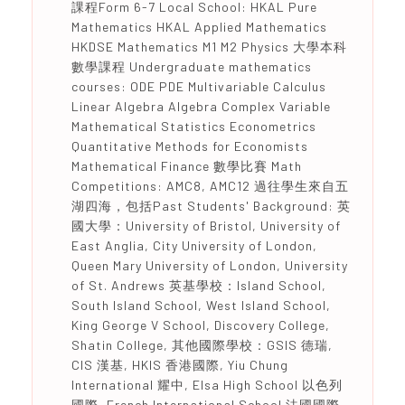
課程Form 6-7 Local School: HKAL Pure
Mathematics HKAL Applied Mathematics
HKDSE Mathematics M1 M2 Physics 大學本科
數學課程 Undergraduate mathematics
courses: ODE PDE Multivariable Calculus
Linear Algebra Algebra Complex Variable
Mathematical Statistics Econometrics
Quantitative Methods for Economists
Mathematical Finance 數學比賽 Math
Competitions: AMC8, AMC12 過往學生來自五
湖四海，包括Past Students' Background: 英
國大學：University of Bristol, University of
East Anglia, City University of London,
Queen Mary University of London, University
of St. Andrews 英基學校：Island School,
South Island School, West Island School,
King George V School, Discovery College,
Shatin College, 其他國際學校：GSIS 德瑞,
CIS 漢基, HKIS 香港國際, Yiu Chung
International 耀中, Elsa High School 以色列
國際, French International School 法國國際