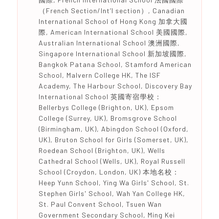
（French Section/Int’l section）, Canadian
International School of Hong Kong 加拿大國
際, American International School 美國國際,
Australian International School 澳洲國際,
Singapore International School 新加坡國際,
Bangkok Patana School, Stamford American
School, Malvern College HK, The ISF
Academy, The Harbour School, Discovery Bay
International School 英國寄宿學校：
Bellerbys College (Brighton, UK), Epsom
College (Surrey, UK), Bromsgrove School
(Birmingham, UK), Abingdon School (Oxford,
UK), Bruton School for Girls (Somerset, UK),
Roedean School (Brighton, UK), Wells
Cathedral School (Wells, UK), Royal Russell
School (Croydon, London, UK) 本地名校：
Heep Yunn School, Ying Wa Girls' School, St.
Stephen Girls' School, Wah Yan College HK,
St. Paul Convent School, Tsuen Wan
Government Secondary School, Ming Kei