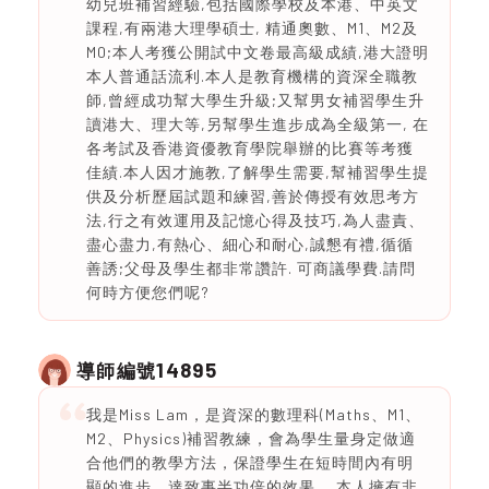
幼兒班補習經驗,包括國際學校及本港、中英文
課程,有兩港大理學碩士, 精通奧數、M1、M2及
M0;本人考獲公開試中文卷最高級成績,港大證明
本人普通話流利.本人是教育機構的資深全職教
師,曾經成功幫大學生升級;又幫男女補習學生升
讀港大、理大等,另幫學生進步成為全級第一, 在
各考試及香港資優教育學院舉辦的比賽等考獲
佳績.本人因才施教,了解學生需要,幫補習學生提
供及分析歷屆試題和練習,善於傳授有效思考方
法,行之有效運用及記憶心得及技巧,為人盡責、
盡心盡力,有熱心、細心和耐心,誠懇有禮,循循
善誘;父母及學生都非常讚許. 可商議學費.請問
何時方便您們呢?
14895
導師編號
我是Miss Lam，是資深的數理科(Maths、M1、
M2、Physics)補習教練，會為學生量身定做適
合他們的教學方法，保證學生在短時間內有明
顯的進步，達致事半功倍的效果。 本人擁有非