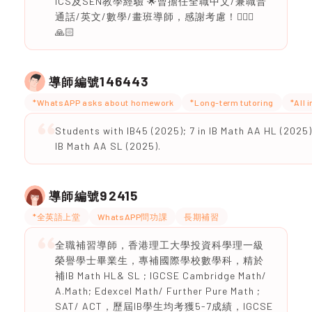
ICS及SEN教學經驗 🌟曾擔任全職中文/兼職普
通話/英文/數學/畫班導師，感謝考慮！🙇🏻‍♀️
🙏🏻
146443
導師編號
*WhatsAPP asks about homework
*Long-term tutoring
*All 
Students with IB45 (2025); 7 in IB Math AA HL (2025);
IB Math AA SL (2025).
92415
導師編號
*全英語上堂
WhatsAPP問功課
長期補習
全職補習導師，香港理工大學投資科學理一級
榮譽學士畢業生，專補國際學校數學科，精於
補IB Math HL& SL ; IGCSE Cambridge Math/
A.Math; Edexcel Math/ Further Pure Math ;
SAT/ ACT，歷屆IB學生均考獲5-7成績，IGCSE