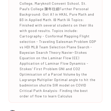
College, Maryknoll Convent School, St.
Paul’s College 陳年往績Further Personal
Background: Got A1 in HKAL Pure Math and
B3 in Applied Math. IB Math IA Topics:
Finished with several students on their IAs
with good results. Topics include:
Cartography - Conformal Mapping Flight
selection - Traveling Salesman Problem GDP
vs HDI MLB Team Selection Plane Search -
Bayesian Search Theory Navier-Stokes
Equation on the Laminar Flow (EE)
Application of Laminar Flow Dynamics -
Stokes' First Problem GNI and CO2
Optimisation of a Parcel Volume by the
Lagrange Multiplier Optimal angle to hit the
badminton shuttle SIR model on COVID
Critical Path Analysis: Finding the best
order of flow to learn Calculus