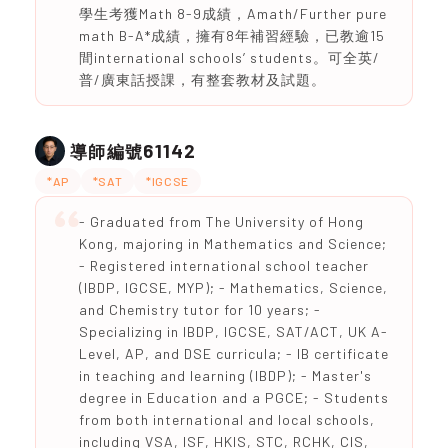
學生考獲Math 8-9成績，Amath/Further pure
math B-A*成績，擁有8年補習經驗，已教逾15
間international schools’ students。可全英/
普/廣東話授課，有整套教材及試題。
61142
導師編號
*AP
*SAT
*IGCSE
- Graduated from The University of Hong
Kong, majoring in Mathematics and Science;
- Registered international school teacher
(IBDP, IGCSE, MYP); - Mathematics, Science,
and Chemistry tutor for 10 years; -
Specializing in IBDP, IGCSE, SAT/ACT, UK A-
Level, AP, and DSE curricula; - IB certificate
in teaching and learning (IBDP); - Master's
degree in Education and a PGCE; - Students
from both international and local schools,
including VSA, ISF, HKIS, STC, RCHK, CIS,