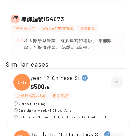
154073
導師編號
*全英語上堂
WhatsAPP問功課
長期補習
科大數學系畢業，有多年補習經驗。 專補數
學，可提供練習。 熟悉dse課程。
Similar cases
year 12,Chinese SL
Chine
$500
/
hr
提供練習題/試題
提供筆記
Video tutoring
One day a week -1.5Hour/cls
Male tutor/Female tutor-University Graduated
SAT Ⅰ,The Mathematics Section