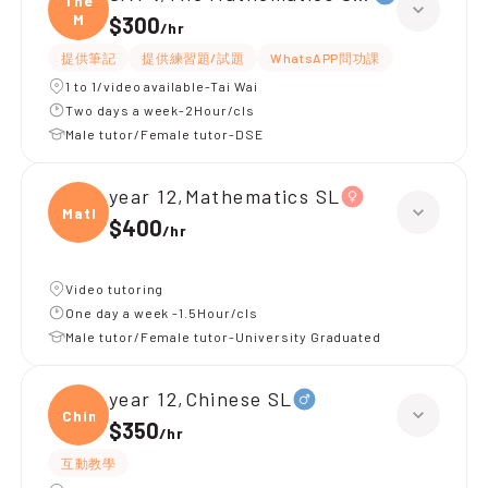
The
M
$300
/
hr
提供筆記
提供練習題/試題
WhatsAPP問功課
1 to 1/video available-Tai Wai
Two days a week-2Hour/cls
Male tutor/Female tutor-DSE
year 12,Mathematics SL
Mathe
$400
/
hr
Video tutoring
One day a week -1.5Hour/cls
Male tutor/Female tutor-University Graduated
year 12,Chinese SL
Chine
$350
/
hr
互動教學