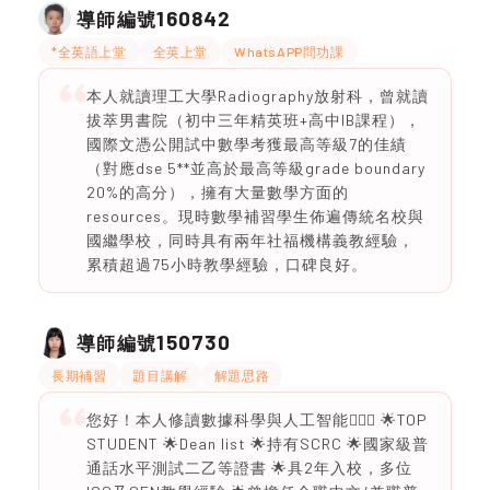
160842
導師編號
*全英語上堂
全英上堂
WhatsAPP問功課
本人就讀理工大學Radiography放射科，曾就讀
拔萃男書院（初中三年精英班+高中IB課程），
國際文憑公開試中數學考獲最高等級7的佳績
（對應dse 5**並高於最高等級grade boundary
20%的高分），擁有大量數學方面的
resources。現時數學補習學生佈遍傳統名校與
國繼學校，同時具有兩年社福機構義教經驗，
累積超過75小時教學經驗，口碑良好。
150730
導師編號
長期補習
題目講解
解題思路
您好！本人修讀數據科學與人工智能🙆🏻‍♀️ 🌟TOP
STUDENT 🌟Dean list 🌟持有SCRC 🌟國家級普
通話水平測試二乙等證書 🌟具2年入校，多位