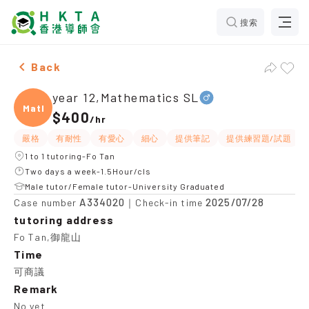
搜索
Male year 12,Mathematics SL，Fo Tan Tuition recomme
Back
year 12,Mathematics SL
Mathe
$400
/
hr
嚴格
有耐性
有愛心
細心
提供筆記
提供練習題/試題
1 to 1 tutoring-Fo Tan
Two days a week-1.5Hour/cls
Male tutor/Female tutor-University Graduated
A334020
2025/07/28
Case number
｜Check-in time
tutoring address
Fo Tan,御龍山
Time
可商議
Remark
No yet