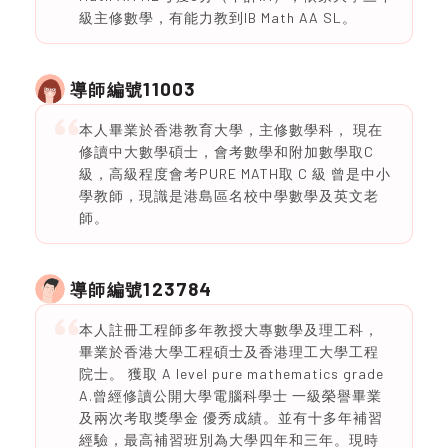
級主修數學，有能力教到IB Math AA SL。
11003
導師編號
本人畢業於香港教育大學，主修數學科， 現在
修讀中大數學碩士，會考數學和附加數學取C
級，高級程度會考PURE MATH取 C 級 曾是中小
學教師，現識是港島區名校中學數學及英文老
師。
123784
導師編號
本人註冊工程師多年教授大專數學及理工科，
畢業於香港大學工程碩士及香港理工大學工程
院士。 獲取 A level pure mathematics grade
A.曾經修讀公開大學電腦科學士 一級榮譽畢業
及兩次考取獎學金 優秀成績。並有十多年補習
經驗，最高補習班別為大學四年和三年。現時