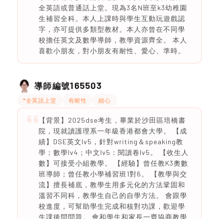
全英語或普通話上堂。現為3名N班至k3幼稚園
生補習全科。本人上課時與學生互動玩遊戲認
字，亦可提供多類型教材。本人亦曾在不同學
校擔任英文及數學導師，教學資源齊全。 本人
喜歡小朋友，對小朋友有耐性、愛心、準時。
165503
導師編號
*全英語上堂
有耐性
細心
【背景】2025dse考生，畢業於沙田區培橋書
院，現就讀護理系一年級香港都會大學。 【成
績】DSE英文lv5，針對writing＆speaking教
學；數學lv4；中文lv5：閱讀卷lv5。 【收生人
數】可接受小組教學。 【經驗】曾任教K3奧數
班導師；曾任教小學補習班1對6。 【教學與交
流】擅長補底，教學生用多元化的方法鞏固和
溫習不同科，教學生自己的自學方法。 會跟學
校進度，可幫助學生完成和核對功課，歡迎學
生課後問問題。 會和學生和家長一齊協商教學