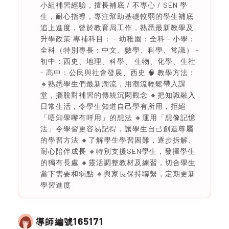
小組補習經驗，擅長補底 / 不專心 / SEN 學
生，耐心指導，專注幫助基礎較弱的學生補底
追上進度，曾於教育局工作，熟悉最新教學及
升學政策 專補科目： - 幼稚園：全科 - 小學：
全科（特別專長：中文、數學、科學、常識） -
初中：西史、地理、科學、 生物、化學、生社
- 高中：公民與社會發展、西史 🧠 教學方法：
🔸熟悉學生們最新潮流，用潮流輕鬆帶入課
堂，擺脫對補習的傳統沉悶觀念 🔸把知識融入
日常生活，令學生知道自己學有所用，拒絕
「唔知學嚟有咩用」的想法 🔸運用「想像記憶
法」令學習更容易記得，讓學生自己創造尊屬
的學習方法 🔸了解學生學習困難，逐步拆解、
耐心陪伴成長 🔸特別支援SEN學生，發揮學生
的獨有長處 🔸靈活調整教材及練習，切合學生
當下需要和弱點 🔸與家長保持聯繫，定期更新
學習進度
165171
導師編號