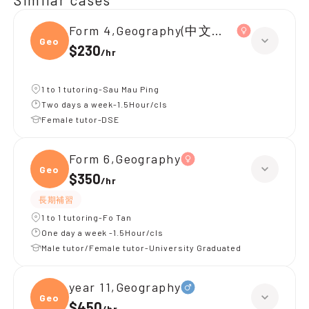
Form 4,Geography(中文卷)、Chemistr
Geogr
$230
/
hr
1 to 1 tutoring-Sau Mau Ping
Two days a week-1.5Hour/cls
Female tutor-DSE
Form 6,Geography
Geogr
$350
/
hr
長期補習
1 to 1 tutoring-Fo Tan
One day a week -1.5Hour/cls
Male tutor/Female tutor-University Graduated
year 11,Geography
Geogr
$450
/
hr