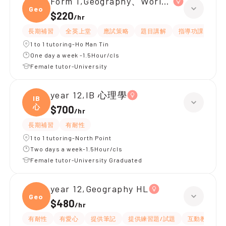
Form 1,Geography、World History、Chi
Geogr
$220
/
hr
長期補習
全英上堂
應試策略
題目講解
指導功課
提
1 to 1 tutoring-Ho Man Tin
One day a week -1.5Hour/cls
Female tutor-University
year 12,IB 心理學
IB
心
$700
/
hr
長期補習
有耐性
1 to 1 tutoring-North Point
Two days a week-1.5Hour/cls
Female tutor-University Graduated
year 12,Geography HL
Geogr
$480
/
hr
有耐性
有愛心
提供筆記
提供練習題/試題
互動教學