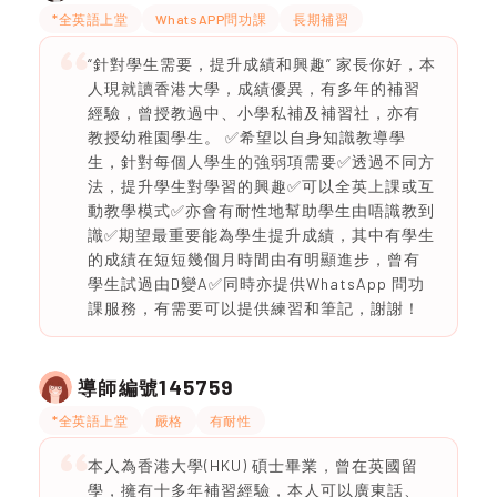
*全英語上堂
WhatsAPP問功課
長期補習
“針對學生需要，提升成績和興趣” 家長你好，本
人現就讀香港大學，成績優異，有多年的補習
經驗，曾授教過中、小學私補及補習社，亦有
教授幼稚園學生。 ✅希望以自身知識教導學
生，針對每個人學生的強弱項需要✅透過不同方
法，提升學生對學習的興趣✅可以全英上課或互
動教學模式✅亦會有耐性地幫助學生由唔識教到
識✅期望最重要能為學生提升成績，其中有學生
的成績在短短幾個月時間由有明顯進步，曾有
學生試過由D變A✅同時亦提供WhatsApp 問功
課服務，有需要可以提供練習和筆記，謝謝！
145759
導師編號
*全英語上堂
嚴格
有耐性
本人為香港大學(HKU) 碩士畢業，曾在英國留
學，擁有十多年補習經驗，本人可以廣東話、