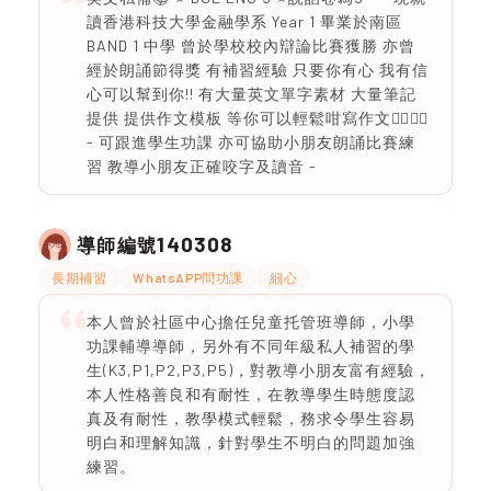
讀香港科技大學金融學系 Year 1 畢業於南區
BAND 1 中學 曾於學校校內辯論比賽獲勝 亦曾
經於朗誦節得獎 有補習經驗 只要你有心 我有信
心可以幫到你!! 有大量英文單字素材 大量筆記
提供 提供作文模板 等你可以輕鬆咁寫作文❤️‍🔥❤️‍🔥
- 可跟進學生功課 亦可協助小朋友朗誦比賽練
習 教導小朋友正確咬字及讀音 -
140308
導師編號
長期補習
WhatsAPP問功課
細心
本人曾於社區中心擔任兒童托管班導師，小學
功課輔導導師，另外有不同年級私人補習的學
生(K3,P1,P2,P3,P5)，對教導小朋友富有經驗，
本人性格善良和有耐性，在教導學生時態度認
真及有耐性，教學模式輕鬆，務求令學生容易
明白和理解知識，針對學生不明白的問題加強
練習。