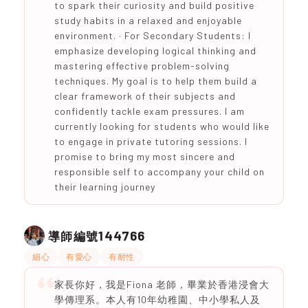
to spark their curiosity and build positive
study habits in a relaxed and enjoyable
environment. · For Secondary Students: I
emphasize developing logical thinking and
mastering effective problem-solving
techniques. My goal is to help them build a
clear framework of their subjects and
confidently tackle exam pressures. I am
currently looking for students who would like
to engage in private tutoring sessions. I
promise to bring my most sincere and
responsible self to accompany your child on
their learning journey
144766
導師編號
細心
有愛心
有耐性
家長你好，我是Fiona 老師，畢業於香港浸會大
學傳理系。本人有10年幼稚園、中小學私人及