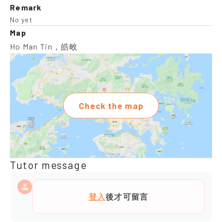
Remark
No yet
Map
Ho Man Tin，皓畋
Check the map
Tutor message
登入
後才可留言