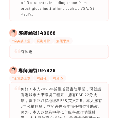
of IB students, including those from
prestigious institutions such as VSA/St.
Paul's.
149068
導師編號
*全英語上堂
長期補習
解題思路
有興趣
164929
導師編號
*全英語上堂
有耐性
有愛心
你好！本人2025年於聖若瑟書院畢業，現就讀
香港城市大學環境工程系，擁有DSE 22分成
績，當中並取得地理科5*及英文科5。本人擁有
3年私補經驗，並於過去兩年擔任補習社助教。
另外，本人亦曾為中學低年級學生作功課輔
導。 本人對教育充滿熱誠，希望能夠幫助每位