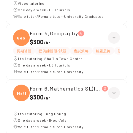
Video tutoring
One day a week -1.5Hour/cls
Male tutor/Female tutor-University Graduated
Form 4,Geography
Geogr
$300
/
hr
長期補習
提供練習題/試題
應試策略
解題思路
題目講解
1 to 1 tutoring-Sha Tin Town Centre
One day a week -1.5Hour/cls
Male tutor/Female tutor-University
Form 6,Mathematics SL(IB Maths AA S
Mathe
$300
/
hr
1 to 1 tutoring-Tung Chung
One day a week -1Hour/cls
Male tutor/Female tutor-University