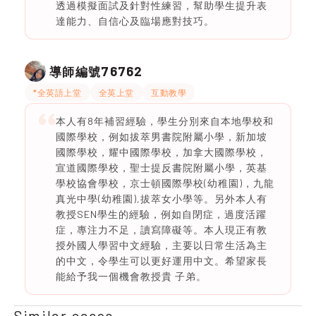
透過模擬面試及針對性練習，幫助學生提升表
達能力、自信心及臨場應對技巧。
76762
導師編號
*全英語上堂
全英上堂
互動教學
本人有8年補習經驗，學生分別來自本地學校和
國際學校，例如拔萃男書院附屬小學，新加坡
國際學校，耀中國際學校，加拿大國際學校，
宣道國際學校，聖士提反書院附屬小學，英基
學校協會學校，京士頓國際學校(幼稚園)，九龍
真光中學(幼稚園),拔萃女小學等。另外本人有
教授SEN學生的經驗，例如自閉症，過度活躍
症，專注力不足，讀寫障礙等。本人現正有教
授外國人學習中文經驗，主要以日常生活為主
的中文，令學生可以更好運用中文。希望家長
能給予我一個機會教授貴 子弟。
Similar cases