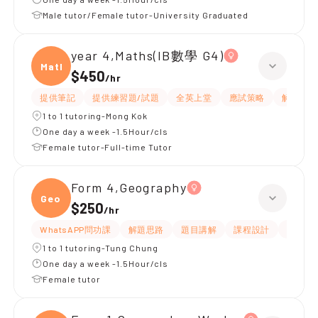
Male tutor/Female tutor-University Graduated
year 4,Maths(IB數學 G4)
Maths
$450
/
hr
提供筆記
提供練習題/試題
全英上堂
應試策略
解題思路
1 to 1 tutoring-Mong Kok
One day a week -1.5Hour/cls
Female tutor-Full-time Tutor
Form 4,Geography
Geogr
$250
/
hr
WhatsAPP問功課
解題思路
題目講解
課程設計
互動教
1 to 1 tutoring-Tung Chung
One day a week -1.5Hour/cls
Female tutor