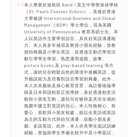
本人畢業於港島區 Band 1 英文中學聖保祿學校
（St. Paul’s Convent School），其後於香港
大學修讀 International Business and Global
Management（IBGM）學士學位，現為美國
University of Pennsylvania 教育系碩士生。本
人以英語作主要學習語言，具良好英語溝通能
力。本人具多年補習及教授小朋友經驗，曾教
授幼稚園及小學生英語，並透過互動式學習活
動引導學生學習。熟悉運用遊戲、故事、
picture books 及 play-based learning 等方
式，讓幼兒在輕鬆自然的環境中接觸英語，提
升聽說能力及培養對語言學習的興趣。此外，
本人亦具藝術及身心教育背景，為註冊瑜伽導
師及日本和諧粉彩正指導師，善於透過創意活
動與小朋友互動，讓幼兒在愉快及具安全感的
氛圍中建立對英語的信心。本人性格耐心、有
愛心，喜歡與小朋友相處，能以全英語或英語
為主的互動方式與幼兒溝通，鼓勵小朋友多
聽、多說英語。此外，本人亦具學生面試訓練
經驗，曾協助學生準備名校升中及小學面試，