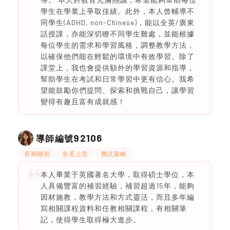
學生在學業上爭取佳績。此外，本人曾輔導不
同學生(ADHD, non-Chinese)，能以全英/廣東
話授課，亦能深切瞭不同學生難處，並能根據
每位學生的需求和學習風格，調整教學方法，
以確保他們能在輕鬆的環境中有效學習。除了
課堂上，我也會提供額外的學習資源和指導，
幫助學生在考試和日常學習中更有信心。我希
望能鼓勵你們提問、探索和挑戰自己，讓學習
變得有趣且富有成就感！
92106
導師編號
長期補習
全英上堂
應試策略
本人畢業于英國著名大學，取得碩士學位，本
人具備豐富的補習經驗，補習超過15年，能夠
因材施教，教學方法和方式靈活，而且多年編
寫相關課程資料和任教相關課程，有相關筆
記，使得學生取得極大進步。