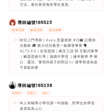
方法，會向家長報告學生進度。
165523
導師編號
指導功課
解題思路
題目講解
幼兒上門導師｜Avery 思靈老師 👩🏻‍🏫 註冊幼
兒教師 🎓 教大幼兒教育一級榮譽畢業 🗣
IELTS 8.0｜全英授課｜兩文三語 🧸 互動式教學
｜解題思維引導｜遊戲中學習 ｜繪本教學 💬 耐
心、靈活、重視與孩子的對話 👉 讓學習成為孩
子喜歡的事
165238
導師編號
有耐性
有愛心
細心
本人有輔導小學功課一年經驗，對學生的學習
進度頗為上心