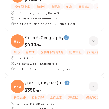
*全英語上堂
有耐性
有愛心
細心
提供筆記
提供練習
1 to 1 tutoring-Tseung Kwan O
One day a week -1.5Hour/cls
Male tutor/Female tutor-Full-time Tutor
Form 6,Geography
Geogr
$400
/
hr
細心
有耐性
提供練習題/試題
提供筆記
課程設計
題
Video tutoring
One day a week -1.5Hour/cls
Male tutor/Female tutor-Serving Teacher
year 11,Physics(IB)
Physi
$350
/
hr
解題思路
題目講解
全英上堂
課程設計
提供筆記
有
1 to 1 tutoring-Ap Lei Chau
One day a week -1.5Hour/cls