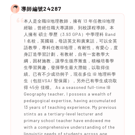
24287
導師編號
本人是全職IB地理教師，擁有 13 年任教IB地理
經驗，曾經任職大專講師、到校課程導師。本
人擁有 碩士 學歷（3.93 GPA）中學理科 Band
1 名校，英國籍，母語英文和廣東話，可以全英
語教學，專科任教IB地理，有耐性，有愛心，度
身訂造學習計劃，有教材，自有一套教學大
綱，因材施教，讓學生循序漸進，積極培養學
生學習興趣，發揮學生最大潛能，以取得佳
績。已有不少成功例子，現在多位 IB 地理科學
生（包括VSA/ 聖保羅），另外已有學生成功取
得 45分 佳積。 As a seasoned full-time IB
Geography teacher, I possess a wealth of
pedagogical expertise, having accumulated
13 years of teaching experience. My previous
stints as a tertiary-level lecturer and
primary school teacher have endowed me
with a comprehensive understanding of the
linguistic needs of students across age