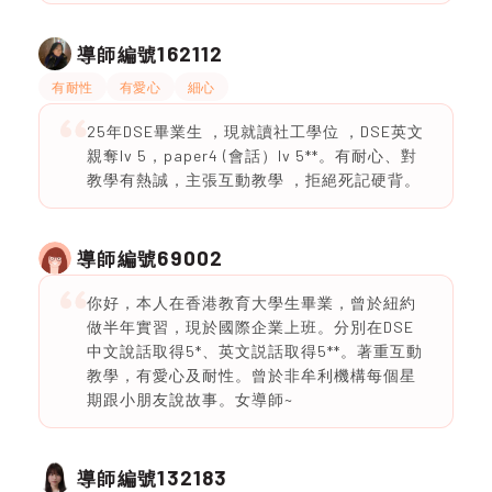
162112
導師編號
有耐性
有愛心
細心
25年DSE畢業生 ，現就讀社工學位 ，DSE英文
親奪lv 5，paper4 (會話）lv 5**。有耐心、對
教學有熱誠，主張互動教學 ，拒絕死記硬背。
69002
導師編號
你好，本人在香港教育大學生畢業，曾於紐約
做半年實習，現於國際企業上班。分別在DSE
中文說話取得5*、英文説話取得5**。著重互動
教學，有愛心及耐性。曾於非牟利機構每個星
期跟小朋友說故事。女導師~
132183
導師編號