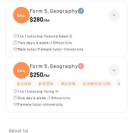
Form 5,Geography
Geogr
$280
/
hr
1 to 1 tutoring-Tseung Kwan O
Two days a week-1.5Hour/cls
Male tutor/Female tutor-University
Form 5,Geography
Geogr
$250
/
hr
題目講解
解題思路
應試策略
提供練習題/試題
細心
1 to 1 tutoring-Tsing Yi
One day a week -1.5Hour/cls
Female tutor-University
About Us