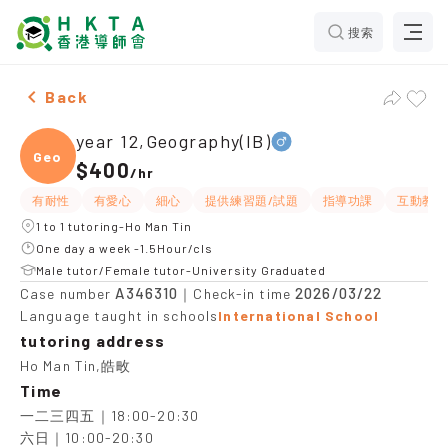
搜索
Male year 12,Geography(IB)，Ho Man Tin Tuition recom
Back
year 12,Geography(IB)
Geogr
$400
/
hr
有耐性
有愛心
細心
提供練習題/試題
指導功課
互動教學
1 to 1 tutoring-Ho Man Tin
One day a week -1.5Hour/cls
Male tutor/Female tutor-University Graduated
A346310
2026/03/22
Case number
｜Check-in time
Language taught in schools
International School
tutoring address
Ho Man Tin,皓畋
Time
一二三四五｜18:00-20:30

六日｜10:00-20:30