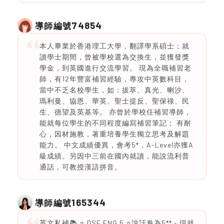
74854
導師編號
本人畢業於香港理工大學，翻譯學系碩士；就
讀學士期間，曾被學校選為交換生，並獲發獎
學金，到英國進行交流學習。 現為全職補習老
師，有12年豐富補習經驗，專攻中英數科目，
當中不乏名校學生，如：拔萃、真光、喇沙、
瑪利曼、協恩、華英、聖士提反、聖保祿、民
生、德望及英基等。 亦曾於學校任補習導師，
能就每位學生的不同程度編寫補習筆記； 有耐
心，因材施教，著重培養學生獨立思考及解題
能力。 中文成績優異，會考5*，A-Level亦獲A
級成績。另因中三前在國內就讀，能說流利普
通話，可教授漢語拼音。
165344
導師編號
英文私補📚 ⭐️ DSE ENG 5 ⭐️說話卷為5** - 現就