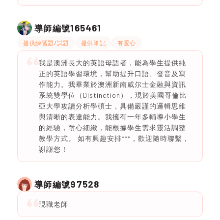
165461
導師編號
提供練習題/試題
提供筆記
有愛心
我是澳洲長大的英語母語者，能為學生提供純
正的英語學習環境，幫助提升口語、發音及寫
作能力。我畢業於澳洲新南威尔士金融與資訊
系統雙學位（Distinction），現於美國哥倫比
亞大學攻讀分析學碩士，具備嚴謹的邏輯思維
與清晰的表達能力。我擁有一年多輔導小學生
的經驗，耐心細緻，能根據學生需求靈活調整
教學方式。 如有興趣安排***，歡迎隨時聯繫，
謝謝您！
97528
導師編號
現職老師