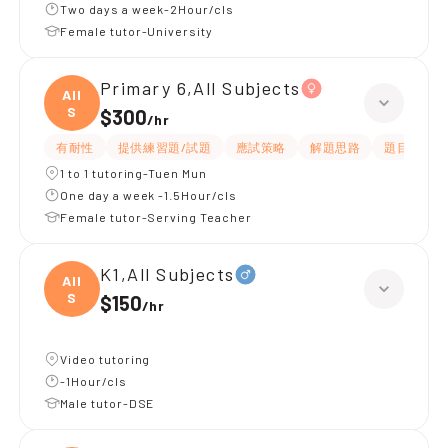
Two days a week-2Hour/cls
Female tutor-University
Primary 6,All Subjects
All
S
$300
/
hr
有耐性
提供練習題/試題
應試策略
解題思路
題目講解
1 to 1 tutoring-Tuen Mun
One day a week -1.5Hour/cls
Female tutor-Serving Teacher
K1,All Subjects
All
S
$150
/
hr
Video tutoring
-1Hour/cls
Male tutor-DSE