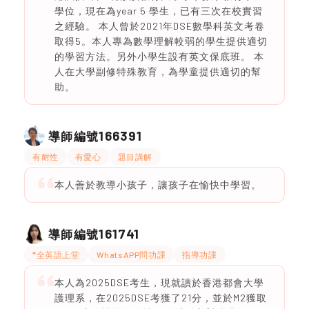
學位，現在為year 5 學生，已有三次在校實習
之經驗。 本人曾於2021年DSE數學科英文考卷
取得5。本人專為數學理解較弱的學生提供適切
的學習方法。另外小學生設有英文保底班。 本
人在大學副修特殊教育，為學童提供適切的幫
助。
166391
導師編號
有耐性
有愛心
題目講解
本人善於教導小孩子，讓孩子在愉快中學習。
161741
導師編號
*全英語上堂
WhatsAPP問功課
指導功課
本人為2025DSE考生，現就讀於香港都會大學
護理系，在2025DSE考獲了21分，並於M2獲取