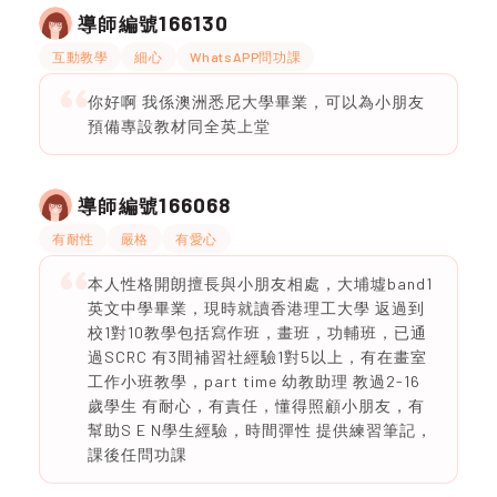
166130
導師編號
互動教學
細心
WhatsAPP問功課
你好啊 我係澳洲悉尼大學畢業，可以為小朋友
預備專設教材同全英上堂
166068
導師編號
有耐性
嚴格
有愛心
本人性格開朗擅長與小朋友相處，大埔墟band1
英文中學畢業，現時就讀香港理工大學 返過到
校1對10教學包括寫作班，畫班，功輔班，已通
過SCRC 有3間補習社經驗1對5以上，有在畫室
工作小班教學，part time 幼教助理 教過2-16
歲學生 有耐心，有責任，懂得照顧小朋友，有
幫助S E N學生經驗，時間彈性 提供練習筆記，
課後任問功課