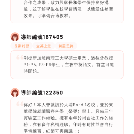
合作之成果，致力與家長和學生保持良好溝
通，並了解學生在校學習情況，以臻最佳補習
效果。可準備合適教材。
167405
導師編號
長期補習
全英上堂
解題思路
剛從新加坡南理工大學碩士畢業，過往曾教授
P1-P6, F3-F6學生，主攻中英語文。首堂可隨
時開始。
122350
導師編號
你好！本人曾就讀於大埔Band 1名校，並於東
華學院就讀醫療科學（榮譽）學士。具備三年
實驗室工作經驗。擁有兩年於補習社工作的經
驗，亦有多年私補經驗。守時有耐性並會自行
準備練習，細節可再商議：）