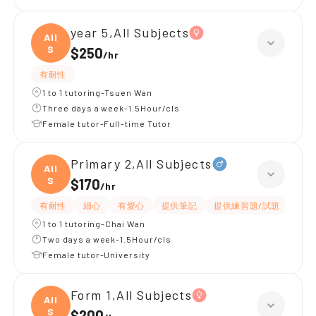
year 5,All Subjects
All
S
$250
/
hr
有耐性
1 to 1 tutoring-Tsuen Wan
Three days a week-1.5Hour/cls
Female tutor-Full-time Tutor
Primary 2,All Subjects
All
S
$170
/
hr
有耐性
細心
有愛心
提供筆記
提供練習題/試題
指導
1 to 1 tutoring-Chai Wan
Two days a week-1.5Hour/cls
Female tutor-University
Form 1,All Subjects
All
S
$200