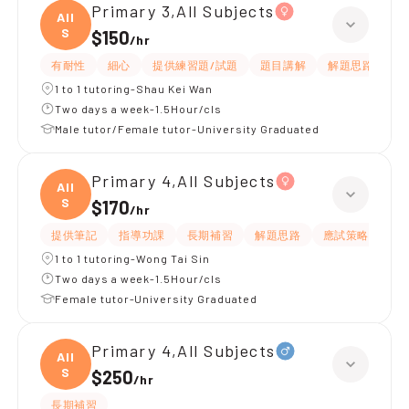
Primary 3,All Subjects
All
S
$150
/
hr
有耐性
細心
提供練習題/試題
題目講解
解題思路
1 to 1 tutoring-Shau Kei Wan
Two days a week-1.5Hour/cls
Male tutor/Female tutor-University Graduated
Primary 4,All Subjects
All
S
$170
/
hr
提供筆記
指導功課
長期補習
解題思路
應試策略
提
1 to 1 tutoring-Wong Tai Sin
Two days a week-1.5Hour/cls
Female tutor-University Graduated
Primary 4,All Subjects
All
S
$250
/
hr
長期補習