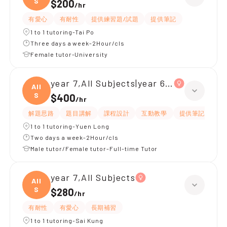
S
$200
/
hr
有愛心
有耐性
提供練習題/試題
提供筆記
1 to 1 tutoring-Tai Po
Three days a week-2Hour/cls
Female tutor-University
year 7,All Subjects|year 6,All Subjects
All
S
$400
/
hr
解題思路
題目講解
課程設計
互動教學
提供筆記
嚴
1 to 1 tutoring-Yuen Long
Two days a week-2Hour/cls
Male tutor/Female tutor-Full-time Tutor
year 7,All Subjects
All
S
$280
/
hr
有耐性
有愛心
長期補習
1 to 1 tutoring-Sai Kung