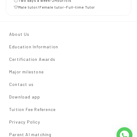
Two days a week-2Hour/cls
Male tutor/Female tutor-Full-time Tutor
About Us
Education Information
Certification Awards
Major milestone
Contact us
Download app
Tuition Fee Reference
Privacy Policy
Parent AI matching