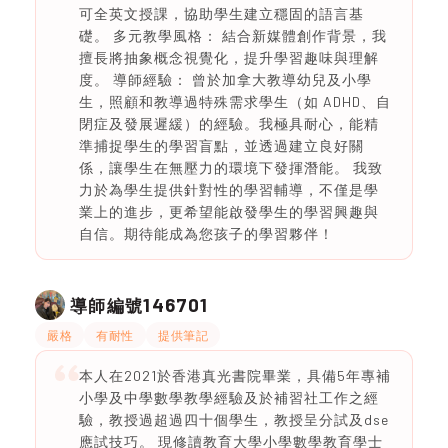
可全英文授課，協助學生建立穩固的語言基
礎。 多元教學風格： 結合新媒體創作背景，我
擅長將抽象概念視覺化，提升學習趣味與理解
度。 導師經驗： 曾於加拿大教導幼兒及小學
生，照顧和教導過特殊需求學生（如 ADHD、自
閉症及發展遲緩）的經驗。我極具耐心，能精
準捕捉學生的學習盲點，並透過建立良好關
係，讓學生在無壓力的環境下發揮潛能。 我致
力於為學生提供針對性的學習輔導，不僅是學
業上的進步，更希望能啟發學生的學習興趣與
自信。期待能成為您孩子的學習夥伴！
146701
導師編號
嚴格
有耐性
提供筆記
本人在2021於香港真光書院畢業，具備5年專補
小學及中學數學教學經驗及於補習社工作之經
驗，教授過超過四十個學生，教授呈分試及dse
應試技巧。 現修讀教育大學小學數學教育學士