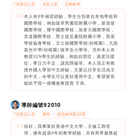
*全英語上堂
全英上堂
互動教學
本人有8年補習經驗，學生分別來自本地學校和
國際學校，例如拔萃男書院附屬小學，新加坡
國際學校，耀中國際學校，加拿大國際學校，
宣道國際學校，聖士提反書院附屬小學，英基
學校協會學校，京士頓國際學校(幼稚園)，九龍
真光中學(幼稚園),拔萃女小學等。另外本人有
教授SEN學生的經驗，例如自閉症，過度活躍
症，專注力不足，讀寫障礙等。本人現正有教
授外國人學習中文經驗，主要以日常生活為主
的中文，令學生可以更好運用中文。希望家長
能給予我一個機會教授貴 子弟。
92010
導師編號
*全英語上堂
嚴格
提供練習題/試題
你好，我畢業於香港中文大學，主修工商管
理，擁有超過8年的教學經驗，亦有商界服務超