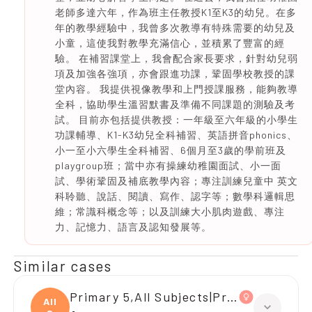
老師多達六年，作為班主任教授K1至K3的幼兒。在多
年的教學經驗中，我曾多次教導有特殊需要的幼兒及
小童，這使我對教學充滿信心，並積累了豐富的經
驗。 在補習課堂上，我會配合家長要求，針對幼兒弱
項及加強各強項，亦會跟進功課，鞏固學校教授的課
堂內容。 我提供視像教學和上門授課服務，能夠教導
全科，協助學生溫習默書及準備不同課題的測驗及考
試。 目前亦包括提供教授：一年級至六年級的小學生
功課輔導、K1-K3幼兒全科補習、英語拼音phonics、
小一至小六學生全科補習、6個月至3歲的學前班及
playgroup班；當中亦有操練幼稚園面試、小一面
試、學術鞏固及補底教學內容；專注訓練兒童中 英文
科聆聽、說話、閱讀、寫作、認字等；數學科邏輯思
維；常識科概念等；以及訓練大小肌肉遊戲、專注
力、記憶力、語言及認知發展等。
Similar cases
Primary 5,All Subjects|Primary 4,All S
All