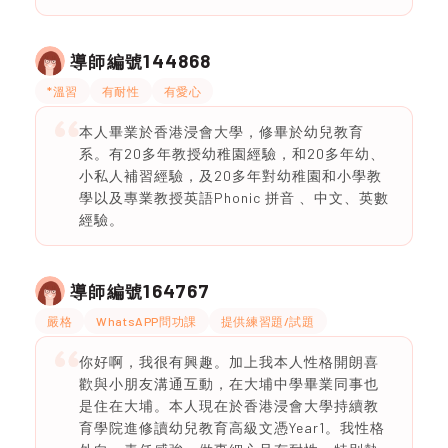
144868
導師編號
*溫習
有耐性
有愛心
本人畢業於香港浸會大學，修畢於幼兒教育
系。有20多年教授幼稚園經驗，和20多年幼、
小私人補習經驗，及20多年對幼稚園和小學教
學以及專業教授英語Phonic 拼音 、中文、英數
經驗。
164767
導師編號
嚴格
WhatsAPP問功課
提供練習題/試題
你好啊，我很有興趣。加上我本人性格開朗喜
歡與小朋友溝通互動，在大埔中學畢業同事也
是住在大埔。本人現在於香港浸會大學持續教
育學院進修讀幼兒教育高級文憑Year1。我性格