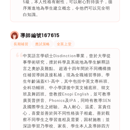
5級，本人性格有耐性，可以耐心對待孩子，循
序漸進地為學生建立概念，令他們可以完全明
白知識。
167615
導師編號
長期補習
應試策略
全英上堂
中英語言學碩士Disdinction畢業，曾於大學從
事學術研究，擅於科學及系統地為學生解釋語
言之奧妙及難點。 超過十四年間於不同機構擔
任補習導師及接私補，現為全職補習導師。學
生年齡涵蓋K1-高中，其中包括中英文專科班、
全科功輔班、中小學課後中英文補底班、韓文
班及舞蹈班。曾教授Enopi English，並可教導
廣英普拼音、Phonics及IPA，同時有教導SEN
及國際學生之經驗。 為人耐心、温柔、富責任
心，喜愛並善於與不同性格孩子相處。善於觀
察不同學生之學習進程及需要，因材施教；並
深諳學習乃學校、家長、學生本人及導師四方