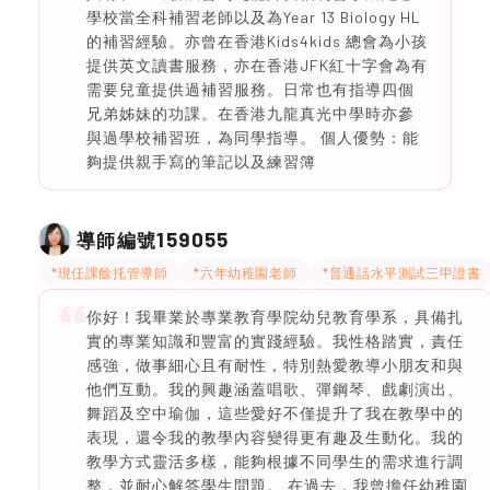
學校當全科補習老師以及為Year 13 Biology HL
的補習經驗。亦曾在香港Kids4kids 總會為小孩
提供英文讀書服務，亦在香港JFK紅十字會為有
需要兒童提供過補習服務。日常也有指導四個
兄弟姊妹的功課。在香港九龍真光中學時亦參
與過學校補習班，為同學指導。 個人優勢：能
夠提供親手寫的筆記以及練習簿
159055
導師編號
*現仼課餘托管導師
*六年幼稚園老師
*普通話水平測試三甲證書
你好！我畢業於專業教育學院幼兒教育學系，具備扎
實的專業知識和豐富的實踐經驗。我性格踏實，責任
感強，做事細心且有耐性，特別熱愛教導小朋友和與
他們互動。我的興趣涵蓋唱歌、彈鋼琴、戲劇演出、
舞蹈及空中瑜伽，這些愛好不僅提升了我在教學中的
表現，還令我的教學內容變得更有趣及生動化。我的
教學方式靈活多樣，能夠根據不同學生的需求進行調
整，並耐心解答學生問題。 在過去，我曾擔任幼稚園