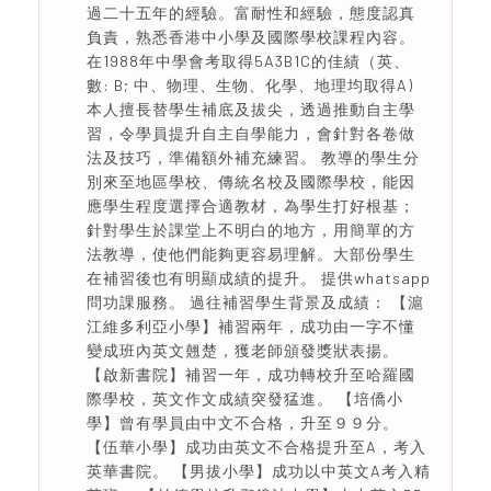
過二十五年的經驗。富耐性和經驗，態度認真
負責，熟悉香港中小學及國際學校課程內容。
在1988年中學會考取得5A3B1C的佳績（英、
數: B; 中、物理、生物、化學、地理均取得A)
本人擅長替學生補底及拔尖，透過推動自主學
習，令學員提升自主自學能力，會針對各卷做
法及技巧，準備額外補充練習。 教導的學生分
別來至地區學校、傳統名校及國際學校，能因
應學生程度選擇合適教材，為學生打好根基；
針對學生於課堂上不明白的地方，用簡單的方
法教導，使他們能夠更容易理解。大部份學生
在補習後也有明顯成績的提升。 提供whatsapp
問功課服務。 過往補習學生背景及成績： 【滬
江維多利亞小學】補習兩年，成功由一字不懂
變成班內英文翹楚，獲老師頒發獎狀表揚。
【啟新書院】補習一年，成功轉校升至哈羅國
際學校，英文作文成績突發猛進。 【培僑小
學】曾有學員由中文不合格，升至９９分。
【伍華小學】成功由英文不合格提升至A，考入
英華書院。 【男拔小學】成功以中英文A考入精