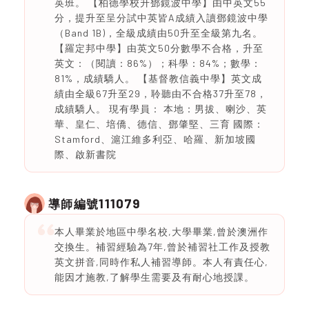
英班。 【柏德學校升鄧鏡波中學】由中英文55
分，提升至呈分試中英皆A成績入讀鄧鏡波中學
（Band 1B)，全級成績由50升至全級第九名。
【羅定邦中學】由英文50分數學不合格，升至
英文：（閱讀：86%）；科學：84%；數學：
81%，成績驕人。 【基督教信義中學】英文成
績由全級67升至29，聆聽由不合格37升至78，
成績驕人。 現有學員： 本地：男拔、喇沙、英
華、皇仁、培僑、德信、鄧肇堅、三育 國際：
Stamford、滬江維多利亞、哈羅、新加坡國
際、啟新書院
111079
導師編號
本人畢業於地區中學名校,大學畢業,曾於澳洲作
交換生。補習經驗為7年,曾於補習社工作及授教
英文拼音,同時作私人補習導師。本人有責任心,
能因才施教,了解學生需要及有耐心地授課。