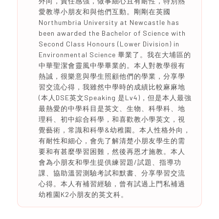
外向，責任感強，做事細心且有耐性，特別熱
愛教導小朋友和與他們互動。剛剛在英國
Northumbria University at Newcastle has
been awarded the Bachelor of Science with
Second Class Honours (Lower Division) in
Environmental Science 畢業了。我在大埔區的
中華聖潔會靈風中學畢業的。本人對教學很有
熱誠，很樂意與學生照顧他們的學業，分享學
習交流心得，我雖然中學時的成績比較麻麻地
(本人DSE英文Speaking 是Lv4)，但是本人最強
最熱愛的中學科目是英文、生物、科學科、地
理科、初中綜合科學，和喜歡教小學英文，視
覺藝術，常識和科學&幼稚園。本人性格外向，
有耐性和細心，會先了解清楚小朋友學生的需
要和有甚麼學習困難，然後再恩才施教。本人
會為小朋友和學生提供練習題/試題、指導功
課、協助溫習測驗考試和默書、分享學習交流
心得。本人有補習經驗，曾有試過上門私補過
幼稚園K2小朋友的英文科。