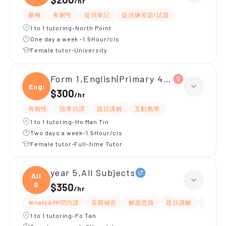
/
hr
嚴格
有耐性
提供筆記
提供練習題/試題
1 to 1 tutoring-North Point
One day a week -1.5Hour/cls
Female tutor-University
Form 1,English|Primary 4,All Subjects
Engli
$300
/
hr
有耐性
指導功課
題目講解
互動教學
1 to 1 tutoring-Ho Man Tin
Two days a week-1.5Hour/cls
Female tutor-Full-time Tutor
year 5,All Subjects
All
S
$350
/
hr
WhatsAPP問功課
長期補習
解題思路
題目講解
課程設
1 to 1 tutoring-Fo Tan