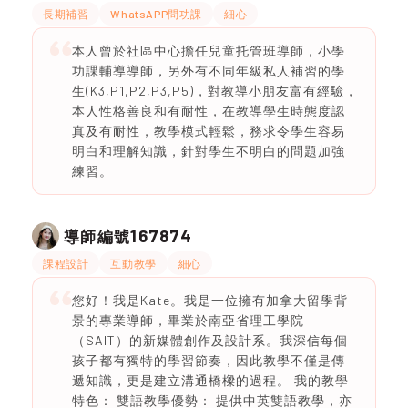
長期補習
WhatsAPP問功課
細心
本人曾於社區中心擔任兒童托管班導師，小學
功課輔導導師，另外有不同年級私人補習的學
生(K3,P1,P2,P3,P5)，對教導小朋友富有經驗，
本人性格善良和有耐性，在教導學生時態度認
真及有耐性，教學模式輕鬆，務求令學生容易
明白和理解知識，針對學生不明白的問題加強
練習。
167874
導師編號
課程設計
互動教學
細心
您好！我是Kate。我是一位擁有加拿大留學背
景的專業導師，畢業於南亞省理工學院
（SAIT）的新媒體創作及設計系。我深信每個
孩子都有獨特的學習節奏，因此教學不僅是傳
遞知識，更是建立溝通橋樑的過程。 我的教學
特色： 雙語教學優勢： 提供中英雙語教學，亦