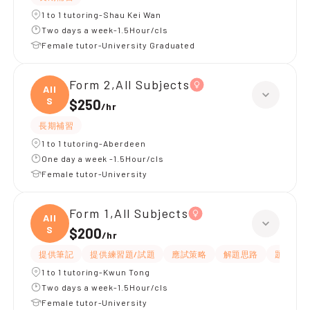
1 to 1 tutoring-Shau Kei Wan
Two days a week-1.5Hour/cls
Female tutor-University Graduated
Form 2,All Subjects
All
S
$250
/
hr
長期補習
1 to 1 tutoring-Aberdeen
One day a week -1.5Hour/cls
Female tutor-University
Form 1,All Subjects
All
S
$200
/
hr
提供筆記
提供練習題/試題
應試策略
解題思路
題目講解
1 to 1 tutoring-Kwun Tong
Two days a week-1.5Hour/cls
Female tutor-University