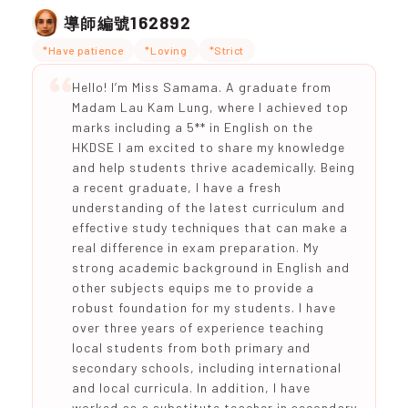
162892
導師編號
*Have patience
*Loving
*Strict
Hello! I’m Miss Samama. A graduate from
Madam Lau Kam Lung, where I achieved top
marks including a 5** in English on the
HKDSE I am excited to share my knowledge
and help students thrive academically. Being
a recent graduate, I have a fresh
understanding of the latest curriculum and
effective study techniques that can make a
real difference in exam preparation. My
strong academic background in English and
other subjects equips me to provide a
robust foundation for my students. I have
over three years of experience teaching
local students from both primary and
secondary schools, including international
and local curricula. In addition, I have
worked as a substitute teacher in secondary