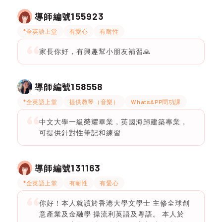
155923
導師編號
*全英語上堂
有愛心
有耐性
家長你好，有興趣幫小朋友補習🙏
158558
導師編號
*全英語上堂
提供教琴（音樂）
WhatsAPP問功課
中文大學一級榮耀畢業，英國海歸建築專業，
可提供針對性筆記和練習
131163
導師編號
*全英語上堂
有耐性
有愛心
你好！本人就讀於香港大學文學士 主修全球創
意產業及金融學 操流利英語及粵語。 本人於