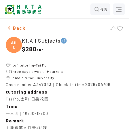
搜索
Male K1,All Subjects，Tai Po Tuition recommendation
Back
K1,All Subjects
All
S
$280
/
hr
1 to 1 tutoring-Tai Po
Three days a week-1Hour/cls
Female tutor-University
A347033
2026/04/09
Case number
｜Check-in time
tutoring address
Tai Po,太和-日榮花園
Time
一三四｜16:00-19:00
Remark
主要跟英文拼音+功課