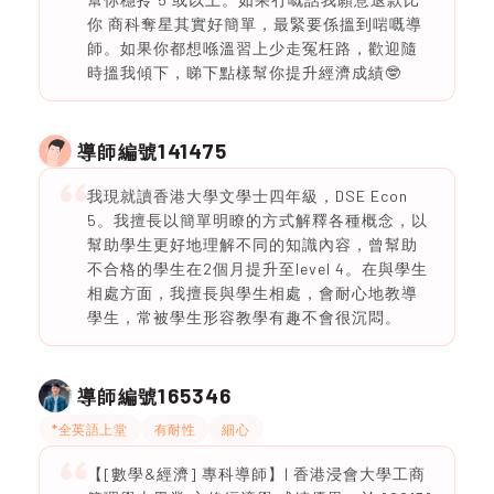
你 商科奪星其實好簡單，最緊要係搵到啱嘅導
師。如果你都想喺溫習上少走冤枉路，歡迎隨
時搵我傾下，睇下點樣幫你提升經濟成績🤓
141475
導師編號
我現就讀香港大學文學士四年級，DSE Econ
5。我擅長以簡單明瞭的方式解釋各種概念，以
幫助學生更好地理解不同的知識內容，曾幫助
不合格的學生在2個月提升至level 4。在與學生
相處方面，我擅長與學生相處，會耐心地教導
學生，常被學生形容教學有趣不會很沉悶。
165346
導師編號
*全英語上堂
有耐性
細心
【[數學&經濟] 專科導師】| 香港浸會大學工商