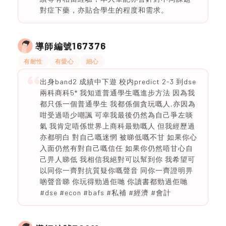
對症下藥，亦貼合學生的程度和需求。
167376
導師編號
有耐性
有愛心
細心
出身band2 成績中下遊 校内predict 2-3 到dse
兩科商科5* 我知道普通學生嘅進步方法 因為我
都只係一個普通學生 我都係個貪玩嘅人,亦因為
咁受過唔少嘲諷 可幸我最後仍然為自己爭左啖
氣 我肯定唔係世界上商科最勁嘅人 但我經歷過
亦都明白 對自己嘅迷惘 被睇低嘅不甘 如果你心
入面仍然有對自己嘅信任 如果你仍然唔甘心自
己畀人睇低 我相信我絕對可以幫到你 我希望可
以同你一齊對抗質疑你嘅聲音 同你一齊證明畀
啲聲音睇 你玩得勁過佢哋 你讀書都勁過佢哋
#dse #econ #bafs #私補 #經濟 #會計