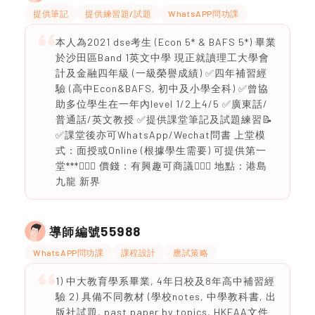
提供筆記
提供練習題/試題
WhatsAPP問功課
本人為2021 dse考生 (Econ 5* & BAFS 5*) 畢業
於沙田區Band 1英文中學 現正就讀理工大學會
計及金融四年級 (一級榮譽成績) ✅四年補習經
驗 (高中Econ&BAFS, 初中及小學全科) ✅曾協
助多位學生在一年內level 1/2上4/5 ✅廣東話/
普通話/英文教授 ✅提供課堂筆記及試題練習📝
✅課堂後亦可WhatsApp/Wechat問書 上堂模
式：面授或Online (根據學生需要) 可提供第一
堂***🙇🏻‍♂️ 價錢：有興趣可商議🙇🏻‍♂️ 地點：港島
九龍 新界
55988
導師編號
WhatsAPP問功課
課程設計
應試策略
1) 中大教育學系畢業, 4年日校及8年高中補習經
驗 2) 具備不同教材 (學校notes, 中學教科書, 出
版社試題, past paper by topics, HKEAA文件