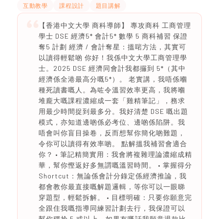
互動教學
課程設計
題目講解
【香港中文大學 商科導師】 專攻商科 工商管理
學士 DSE 經濟5* 會計5* 數學 5 商科補習 保證
奪5 計劃 經濟 / 會計奪星：搵啱方法，其實可
以讀得輕鬆啲 你好！我係中文大學工商管理學
士。2025 DSE 經濟同會計我都攞到 5*（其中
經濟係全港最高分嘅5*）。 老實講，我唔係嗰
種死讀書嘅人。為咗令溫習效率更高，我將嗰
堆龐大嘅課程濃縮成一套「雞精筆記」，務求
用最少時間捉到最多分。我好清楚 DSE 嘅出題
模式，亦知道邊啲係必考位、邊啲係陷阱。我
唔會叫你盲目操卷，反而想幫你簡化啲難題，
令你可以讀得有效率啲。 點解搵我補習會適合
你？ • 筆記精簡實用：我會將複雜理論濃縮成精
華，幫你慳返好多無謂嘅溫習時間。 • 掌握得分
Shortcut：無論係會計分錄定係經濟推論，我
都會教你最直接嘅解題邏輯，等你可以一眼睇
穿題型，輕鬆拆解。 • 目標明確：只要你願意完
全跟住我嘅指導同練習計劃去行，我保證可以
幫你穩拎 5 或以上。如果冇嘅話我願意退款比