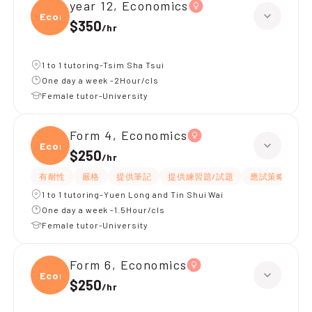
year 12, Economics
Econ
$350
/
hr
1 to 1 tutoring-Tsim Sha Tsui
One day a week -2Hour/cls
Female tutor-University
Form 4, Economics
Econ
$250
/
hr
有耐性
嚴格
提供筆記
提供練習題/試題
應試策略
題
1 to 1 tutoring-Yuen Long and Tin Shui Wai
One day a week -1.5Hour/cls
Female tutor-University
Form 6, Economics
Econ
$250
/
hr