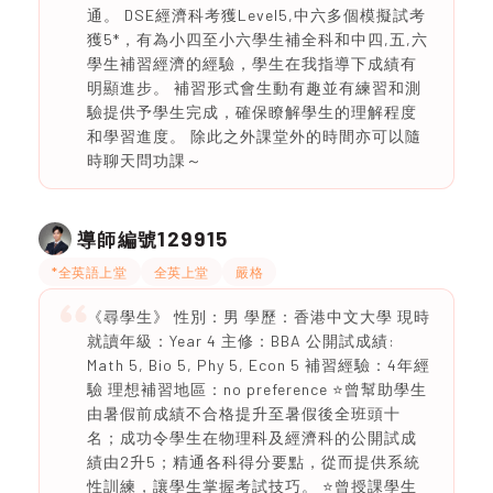
通。 DSE經濟科考獲Level5,中六多個模擬試考
獲5*，有為小四至小六學生補全科和中四,五,六
學生補習經濟的經驗，學生在我指導下成績有
明顯進步。 補習形式會生動有趣並有練習和測
驗提供予學生完成，確保瞭解學生的理解程度
和學習進度。 除此之外課堂外的時間亦可以隨
時聊天問功課～
129915
導師編號
*全英語上堂
全英上堂
嚴格
《尋學生》 性別：男 學歷：香港中文大學 現時
就讀年級：Year 4 主修：BBA 公開試成績:
Math 5, Bio 5, Phy 5, Econ 5 補習經驗：4年經
驗 理想補習地區：no preference ⭐️曾幫助學生
由暑假前成績不合格提升至暑假後全班頭十
名；成功令學生在物理科及經濟科的公開試成
績由2升5；精通各科得分要點，從而提供系統
性訓練，讓學生掌握考試技巧。 ⭐️曾授課學生