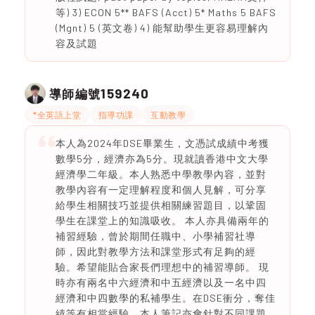
等) 3) ECON 5** BAFS (Acct) 5* Maths 5 BAFS
(Mgnt) 5 (英文卷) 4) 能幫助學生更容易理解內
容及試題
159240
導師編號
*全英語上堂
指導功課
互動教學
本人為2024年DSE畢業生，文憑試成績中考獲
數學5分，經濟亦為5分。現就讀香港中文大學
經濟學二年級。本人熟悉中學教學內容，並對
教學內容有一定理解程度和個人見解，可分享
給學生相關技巧並提供相關練習題目，以鞏固
學生在課堂上的知識吸收。 本人亦具備兩年的
補習經驗，曾於期間任職中、小學補習社導
師，因此對教學方法和課堂形式有足夠的經
驗。希望能貼合家長們理想中的補習導師。 現
時亦有兩名中六經濟和中五經濟以及一名中四
經濟和中四數學的私補學生。在DSE衝分，奪佳
績等有相當經驗，本人筆記亦會針對不同課題