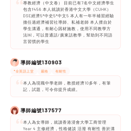
專教經濟（中文卷） 目前已有7名中文經濟學生
包含f456 本人就讀於香港中文大學（CUHK）
DSE經濟5*中史5*中文5 本人有一年半補習經驗
擔任過經濟補習社導師、私補老師 本人擅自於
學生溝通，有耐心因材施教，使用不同教學方
法￼，可以普通話/廣東話教學，幫助到不同語
言習慣的學生
130903
導師編號
*全英語上堂
嚴格
有耐性
本人為現職中學老師，教授經濟10多年，有筆
記，試題，可令你提升成績。
137577
導師編號
本人為女導師，就讀香港浸會大學工商管理
Year 4 主修經濟，性格健談 活潑 有耐性 善於溝