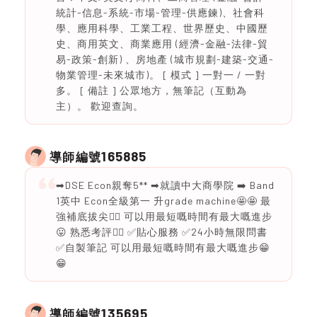
統計-信息-系統-市場-管理-供應鍊)、社會科
學、應用科學、工業工程、世界歷史、中國歷
史、商用英文、商業應用 (經濟-金融-法律-貿
易-政策-創新) 、房地產 (城市規劃-建築-交通-
物業管理-未來城市)。 [ 模式 ] 一對一 / 一對
多。 [ 備註 ] 公眾地方，無筆記（互動為
主）。 歡迎查詢。
165885
導師編號
➡DSE Econ親奪5** ➡就讀中大商學院 ➡️ Band
1英中 Econ全級第一 升grade machine🤩🤩 最
強補底拔尖❤️‍🔥 可以用最短嘅時間有最大嘅進步
😛 熟悉考評❤️‍🔥 ✅貼心服務 ✅24小時無限問書
✅自製筆記 可以用最短嘅時間有最大嘅進步😁
😁
135695
導師編號