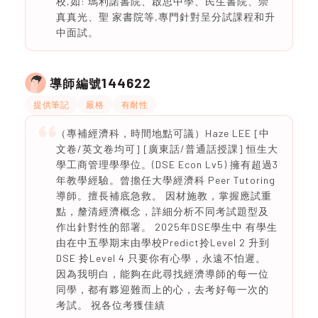
校,如: 瑪利諾書院、啟思中學、民生書院、崇
真真光、聖 家書院等,專門針對呈分試課程和升
中面試。
144622
導師編號
提供筆記
嚴格
有耐性
（專補經濟科，時間地點可議）Haze LEE [中
文卷/英文卷均可] [廣東話/普通話授課] 恒生大
學工商管理學學位。(DSE Econ Lv5) 擁有超過3
年教學經驗。曾擔任大學經濟科 Peer Tutoring
導師。擅長補底急救。 因材施教，掌握應試重
點，釐清經濟概念，詳細分析不同考試題型及
作出針對性的部署。 2025年DSE學生中 有學生
由在中五學期末由學校Predict拎Level 2 升到
DSE 拎Level 4 只要你有心學，永遠不怕遲。
因為我明白，能夠在此尋找經濟導師的每一位
同學，都有夥迎難而上的心，去考好每一次的
考試。 祝各位考獲佳績