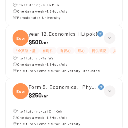
1 to 1 tutoring-Tuen Mun
One day a week -1.5Hour/cls
Female tutor-University
year 12,Economics HL(pok)
Econo
$500
/
hr
*全英語上堂
有耐性
有愛心
細心
提供筆記
提供練習
1 to 1 tutoring-Tai Wai
One day a week -1.5Hour/cls
Male tutor/Female tutor-University Graduated
Form 5, Economics、Physics
Econ
$250
/
hr
1 to 1 tutoring-Lai Chi Kok
One day a week -1.5Hour/cls
Male tutor/Female tutor-University