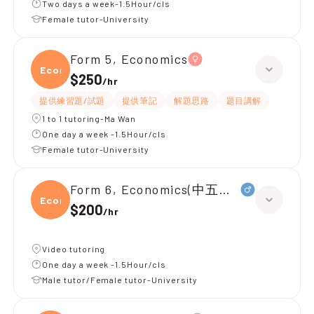
Two days a week-1.5Hour/cls
Female tutor-University
Form 5, Economics
Econ
$250
/
hr
提供練習題/試題
提供筆記
解題思路
題目講解
1 to 1 tutoring-Ma Wan
One day a week -1.5Hour/cls
Female tutor-University
Form 6, Economics(中五升中六)
Econ
$200
/
hr
Video tutoring
One day a week -1.5Hour/cls
Male tutor/Female tutor-University