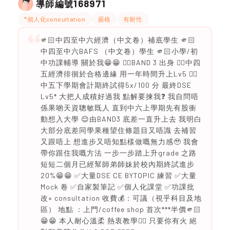
168971
導師編號
*個人化consultation
嚴格
有耐性
🫵🏻中四至中六經濟（中文卷）補底學生 🫵🏻
中四至中六BAFS （中文卷）學生 🫵🏻小學/初
中功課輔導 關於我😁😁 ❤️‍🔥BAND 3 出身 ❤️‍🔥中四
五經濟徘徊於合格邊緣 用一年時間升上Lv5 ❤️‍🔥
中五下學期會計期終試得5x/100 分 最終DSE
Lv5* 大把人成積好過我 點解要揀我❓ 我自問唔
係果啲天資聰敏既人 直到中六上學期先有股衝
動想入大學 😌由BAND3 底差一直升上去 我明白
大部分底差同學果種望住條題目又唔識 去補習
又跟唔上 想進步又唔知點樣做嘅無力感🥹 我會
帶你跟住我嘅方法 一步一步踏上升grade 之路
短短二個月已經幫師弟師妹於校內期終試進步
20%😁😁 ✅大量DSE CE BYTOPIC 練習 ✅大量
Mock 卷 ✅自家製筆記 ✅個人化課堂 ✅功課批
改+ consultation 收費💰：可議（視乎科目及地
區） 地點 ：上門/coffee shop 首次***半價🫵🏻
😁😁 本人耐心溫柔 熱衷教學❤️‍🔥 只要你有火 絕