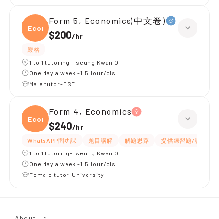
Form 5, Economics(中文卷)
Econ
$200
/
hr
嚴格
1 to 1 tutoring-Tseung Kwan O
One day a week -1.5Hour/cls
Male tutor-DSE
Form 4, Economics
Econ
$240
/
hr
WhatsAPP問功課
題目講解
解題思路
提供練習題/試題
1 to 1 tutoring-Tseung Kwan O
One day a week -1.5Hour/cls
Female tutor-University
About Us