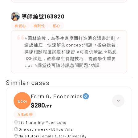
163820
導師編號
有愛心
有耐性
細心
⭐️因材施教，為學生進度而打造適合溫書計劃 ⭐️
速成補底，快速解決concept問題 ⭐️拔尖操卷，
操練相關程度試題和練習 ⭐️可提供筆記 ⭐️熟悉
DSE試題，教導學生答題技巧，提醒學生重要
tips ⭐️課堂後可隨時訊息問問題/功課
Similar cases
Form 6, Economics
Econ
$280
/
hr
互動教學
1 to 1 tutoring-Yuen Long
One day a week -1.5Hour/cls
Male tutor/Female tutor-University