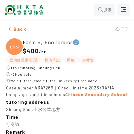
搜索
Male Form 6, Economics，Sheung Shui Tuition recomm
Back
Form 6, Economics
Econ
$400
/
hr
提供練習題/試題
提供筆記
嚴格
有耐性
1 to 1 tutoring-Sheung Shui
-2Hour/cls
Male tutor/Female tutor-University Graduated
A347269
2026/04/14
Case number
｜Check-in time
Language taught in schools
Chinese Secondary School
tutoring address
Sheung Shui,上水公眾地方
Time
可商議
Remark