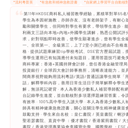
*流利粵普英
*有急救和精神急救證書
*自家網上學習平台自動核
·第11年HKDSE商科私人補習教學經驗，累積單對單65
學生為本因材施教，亦師亦友、沒有老師架子，有耐心
勵和關懷學生，但同時對學生有要求，帶領學生進步 · 
利兩文三語向本地+內地+外國學生講解，熟悉公開試評
求，針對弱點即時改善，使學生顯著進步，曾有學生全
一、全班第一、全級第三，上了2堂小測已經由不合格
格 · 提供試題庫練習tip學校考試、DSE官方歷屆試題，
導學生運用已有知識應付未知題目，運用答題技巧避免失
商科專家：香港+英國持牌會計師，曾任香港金融管理局 
投資銀行 / 全球四大會計師事務所，清晰表達能力，並
闊商界視野能夠用流利粵語/英語/普通話讓學生簡單「
話」解釋學科內容，善用日常生活日子簡單解釋令學生
解，無須死記硬背 · 本人為香港少數私人補習導師配有
台記錄學生進度，並自動核對多項選擇題練習答案，令
有效率 · 100%高中學生入讀大學 · 本人為香港少數私人
師具有精神健康急救證書，關心並關注學生精神健康並
鼓勵支持 · 學生來自名校 ：皇仁書院 / 英皇書院 / 喇沙書
聖若瑟書院、直資中學 ：優才書院 / 香港紫荊書院 / 
書院 / 香港管理專業協會李國寶中學、國際學校 ：ESF 