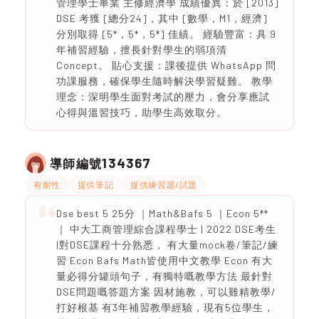
管理學士畢業 主修經濟學 成績優異：於 [2013]
DSE 考獲 [總分24]，其中 [數學，M1，經濟]
分別取得 [5*，5*，5*] 佳績。 經驗豐富：具 9
年補習經驗，擅長針對學生的弱項清
Concept。 貼心支援：課後提供 WhatsApp 問
功課服務，確保學生隨時解決學習疑難。 教學
理念：深明學生面對考試的壓力，會分享應試
心得與溫習技巧，助學生高效取分。
134367
導師編號
有耐性
提供筆記
提供練習題/試題
Dse best 5 25分 ｜Math&Bafs 5 ｜Econ 5**
｜ 中大工商管理綜合課程學士 | 2022 DSE考生
|對DSE課程十分熟悉， 有大量mock卷/筆記/練
習 Econ Bafs Math皆使用中文教學 Econ 有大
量必得分罐頭句子，有獨特嘅教學方法 最針對
DSE問題嘅答題方案 因材施教，可以雞精教學/
打好根基 有3年補習教學經驗，現有5位學生，