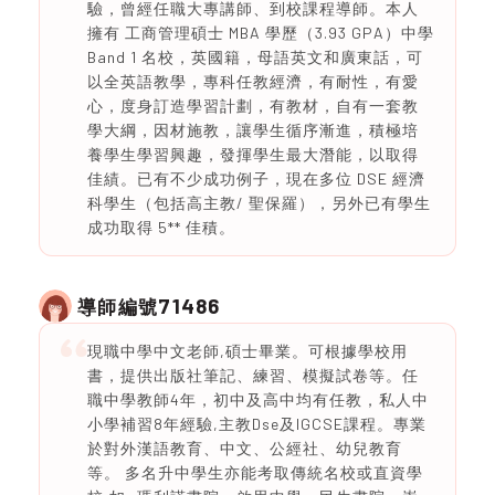
驗，曾經任職大專講師、到校課程導師。本人
擁有 工商管理碩士 MBA 學歷（3.93 GPA）中學
Band 1 名校，英國籍，母語英文和廣東話，可
以全英語教學，專科任教經濟，有耐性，有愛
心，度身訂造學習計劃，有教材，自有一套教
學大綱，因材施教，讓學生循序漸進，積極培
養學生學習興趣，發揮學生最大潛能，以取得
佳績。已有不少成功例子，現在多位 DSE 經濟
科學生（包括高主教/ 聖保羅），另外已有學生
成功取得 5** 佳積。
71486
導師編號
現職中學中文老師,碩士畢業。可根據學校用
書，提供出版社筆記、練習、模擬試卷等。任
職中學教師4年，初中及高中均有任教，私人中
小學補習8年經驗,主教Dse及IGCSE課程。專業
於對外漢語教育、中文、公經社、幼兒教育
等。 多名升中學生亦能考取傳統名校或直資學