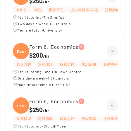
$250
/
hr
有耐性
細心
提供筆記
提供練習題/試題
題目講解
解
1 to 1 tutoring-Tin Shui Wai
Two days a week-1.5Hour/cls
Female tutor-University
Form 6, Economics
Econ
$200
/
hr
題目講解
課程設計
解題思路
應試策略
互動教學
指
1 to 1 tutoring-Sha Tin Town Centre
One day a week -1.5Hour/cls
Male tutor/Female tutor-DSE
Form 6, Economics
Econ
$250
/
hr
長期補習
題目講解
解題思路
應試策略
提供練習題/試題
1 to 1 tutoring-Siu Lik Yuen