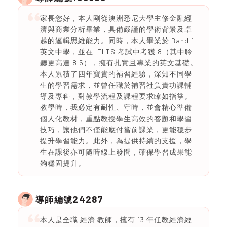
家長您好，本人剛從澳洲悉尼大學主修金融經
濟與商業分析畢業，具備嚴謹的學術背景及卓
越的邏輯思維能力。同時，本人畢業於 Band 1
英文中學，並在 IELTS 考試中考獲 8（其中聆
聽更高達 8.5），擁有扎實且專業的英文基礎。
本人累積了四年寶貴的補習經驗，深知不同學
生的學習需求，並曾任職於補習社負責功課輔
導及專科，對教學流程及課程要求瞭如指掌。
教學時，我必定有耐性、守時，並會精心準備
個人化教材，重點教授學生高效的答題和學習
技巧，讓他們不僅能應付當前課業，更能穩步
提升學習能力。此外，為提供持續的支援，學
生在課後亦可隨時線上發問，確保學習成果能
夠穩固提升。
24287
導師編號
本人是全職 經濟 教師，擁有 13 年任教經濟經