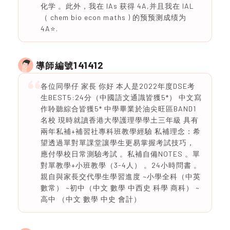
化学 。此外，我在 IAs 获得 4A,并且我在 IAL
（ chem bio econ maths ) 的预预测成绩为
4A⭐️.
141412
導師編號
各位同學仔 家長 你好 本人是2022年度DSE考
生BEST5:24分（中國語文通識皆獲5*） 中文寫
作聆聽綜合皆獲5* 中學畢業於油尖旺區BAND1
名校 現時就讀香港大學護理學學土三年級 具有
兩年私補+補習社專科班教學經驗 私補理念：希
望透過單對單課堂讓學生更易掌握考試技巧，
應付學校日常測驗考試 。私補自備NOTES 。單
對單教學+小班教學（3-4人） 。24小時問書 。
親自與家長交代學生學習進度 ~小學全科（中英
數常） ~初中（中文 數學 中西史 科學 商科） ~
高中 （中文 數學 中史 會計）