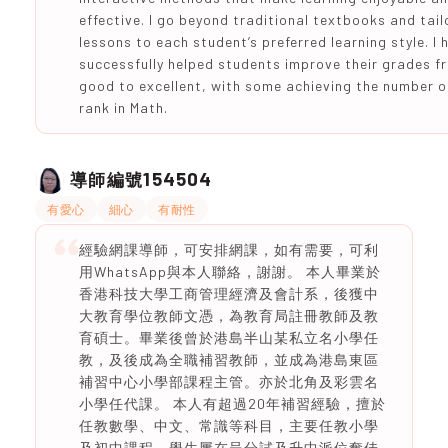
effective. I go beyond traditional textbooks and tail
lessons to each student’s preferred learning style. I 
successfully helped students improve their grades f
good to excellent, with some achieving the number 
rank in Math.
154504
導師編號
有愛心
細心
有耐性
經驗網課導師，可安排網課，如有需要，可利
用WhatsApp與本人聯絡，謝謝。 本人畢業於
香港科技大學工商管理經濟及會計系，後獲中
大教育學位教師文憑，為教育局註冊教師及教
育碩士。畢業後曾於港島半山某私立名小學任
教，及後成為全職補習教師，並成為港島東區
補習中心小學部課程主管。亦於北角及彩雲名
小學任代課。 本人有超過20年補習經驗，擅於
任教數學、中文、常識等科目，主要任教小學
及初中課程。學生屢在呈分試及升中派位奪佳