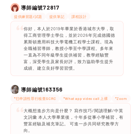
72817
導師編號
提供練習題/試題
提供筆記
課程設計
你好，本人於2019年畢業於香港城市大學，取
得工商管理學士學位，並於2026年完成德國德
累斯頓應用科技大學電機工程學士課程。現為
全職補習導師，教授小學至中學課程。多年來
一直為不同年級學生提供補習，教學經驗豐
富，深受學生及家長好評，致力協助學生提升
成績、建立良好學習習慣。
163356
導師編號
*巳申請性罪行核查SCRC
*What app video call 上裸
*Zoom
大概想進步方向是什麼？ 寫作技巧/閱讀理解/中英
文詞彙 本人大學畢業後，十年多從事小學補習，有
豐富經驗及補充筆記。 可進一步共同研究教學方
向。