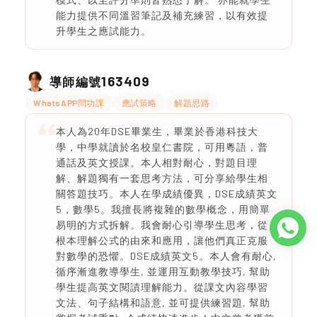
能力提供不同溫習筆記及補充練習，以有效提
升學生之應試能力。
163409
導師編號
WhatsAPP問功課
應試策略
解題思路
本人為20年DSE畢業生，畢業於香港科技大
學，中學就讀於名校皇仁書院，可用粵語，普
通話及英文授課。本人相對耐心，對題目理
解、解題獨有一套思考方法，可分享給學生相
關答題技巧。本人在學成績優異，DSE成績英文
5，數學5。我擅長將複雜的數學概念，用簡單
易明的方式拆解。我會耐心引導學生思考，從
根本理解公式的由來和應用，讓他們真正克服
對數學的恐懼。DSE成績英文5。本人會有耐心,
循序漸進教導學生, 並運用互動教學技巧, 幫助
學生提高英文閱謮理解能力。從課文內容學習
文法、句子結構和語意, 並可提供練習題, 幫助