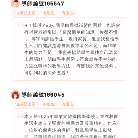
165547
導師編號
*全英語上堂
有耐性
有愛心
Hi ! 我係 Andy, 我明白尋找補習的困難，也許會
有補習老師常以 「這麼簡單的知識，你都不懂
!」 等字句訓話學生，敷衍家長。但是我相信學
生不明白知識是源自於教導者的不足，而非學
生的能力不足。 我會先協助學生尋找自己溫習
上所弱點，明白學生所需，再會就各學生的能
力設立獨特的教學方法。 有關我的其他資料，
可以到我的簡介查看 !
166045
導師編號
*全英語上堂
有耐性
有愛心
本人於2025年畢業於韓國國際學校，並在校園
生活中建立了堅實的領導力及服務精神。作為
一位耐心而專注的導師，我鼓勵學生主動發
問，並隨時提供指導。我亦會分享自己整理的