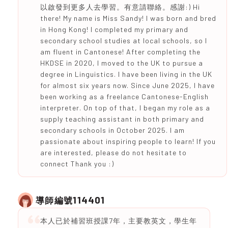
以啟發到更多人去學習。有意請聯絡。感謝:) Hi
there! My name is Miss Sandy! I was born and bred
in Hong Kong! I completed my primary and
secondary school studies at local schools, so I
am fluent in Cantonese! After completing the
HKDSE in 2020, I moved to the UK to pursue a
degree in Linguistics. I have been living in the UK
for almost six years now. Since June 2025, I have
been working as a freelance Cantonese-English
interpreter. On top of that, I began my role as a
supply teaching assistant in both primary and
secondary schools in October 2025. I am
passionate about inspiring people to learn! If you
are interested, please do not hesitate to
connect Thank you :)
114401
導師編號
本人已於補習班授課7年，主要教英文，學生年