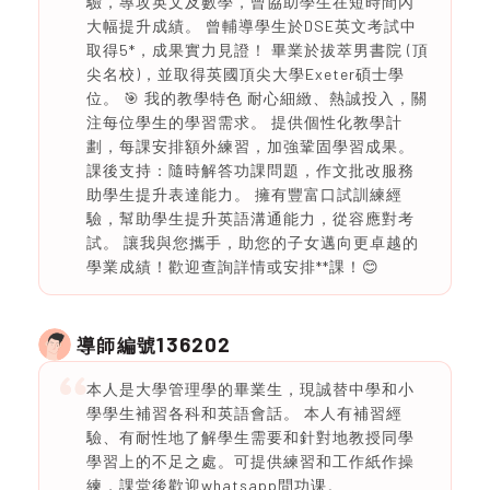
驗，專攻英文及數學，曾協助學生在短時間內
大幅提升成績。 曾輔導學生於DSE英文考試中
取得5*，成果實力見證！ 畢業於拔萃男書院 (頂
尖名校)，並取得英國頂尖大學Exeter碩士學
位。 🎯 我的教學特色 耐心細緻、熱誠投入，關
注每位學生的學習需求。 提供個性化教學計
劃，每課安排額外練習，加強鞏固學習成果。
課後支持：隨時解答功課問題，作文批改服務
助學生提升表達能力。 擁有豐富口試訓練經
驗，幫助學生提升英語溝通能力，從容應對考
試。 讓我與您攜手，助您的子女邁向更卓越的
學業成績！歡迎查詢詳情或安排**課！😊
136202
導師編號
本人是大學管理學的畢業生，現誠替中學和小
學學生補習各科和英語會話。 本人有補習經
驗、有耐性地了解學生需要和針對地教授同學
學習上的不足之處。可提供練習和工作紙作操
練，課堂後歡迎whatsapp問功课。