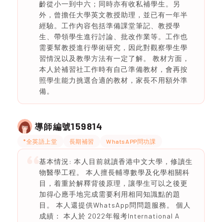
齡從小一到中六；同時亦有收私補學生。另
外，曾擔任大學英文教授助理，並已有一年半
經驗。工作內容包括準備課堂筆記、教授學
生、帶領學生進行討論、批改作業等。工作也
需要幫教授進行學術研究，因此對觀察學生學
習情況以及教學方法有一定了解。 教材方面，
本人於補習社工作時有自己準備教材，會再按
照學生能力挑選合適的教材，家長不用額外準
備。
159814
導師編號
*全英語上堂
長期補習
WhatsAPP問功課
基本情況: 本人目前就讀香港中文大學，修讀生
物醫學工程。 本人擅長輔導數學及化學相關科
目，着重於解釋背後原理，讓學生可以之後更
加得心應手地完成需要利用相同知識點的題
目。 本人還提供WhatsApp問問題服務。 個人
成績： 本人於 2022年報考International A