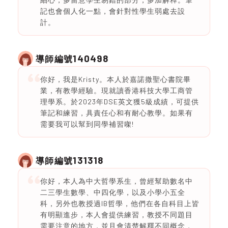
記也會個人化一點，會針對性學生弱處去設
計。
140498
導師編號
你好，我是Kristy。本人於嘉諾撒聖心書院畢
業，有教學經驗。現就讀香港科技大學工商管
理學系。於2023年DSE英文獲5級成績，可提供
筆記和練習，具責任心和有耐心教學。如果有
需要我可以幫到同學補習㗎!
131318
導師編號
你好，本人為中大哲學系生，曾經幫助數名中
二三學生數學、中四化學，以及小學小五全
科，另外也教授過IB哲學，他們在各自科目上皆
有明顯進步，本人會提供練習，教授不同題目
需要注意的地方，並且會清楚解釋不同概念，