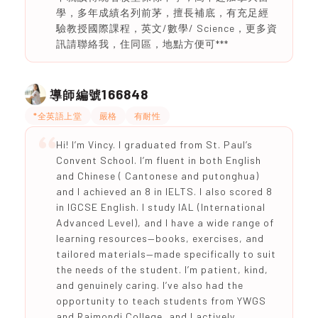
學，多年成績名列前茅，擅長補底，有充足經
驗教授國際課程，英文/數學/ Science，更多資
訊請聯絡我，住同區，地點方便可***
166848
導師編號
*全英語上堂
嚴格
有耐性
Hi! I’m Vincy. I graduated from St. Paul’s
Convent School. I’m fluent in both English
and Chinese ( Cantonese and putonghua)
and I achieved an 8 in IELTS. I also scored 8
in IGCSE English. I study IAL (International
Advanced Level), and I have a wide range of
learning resources—books, exercises, and
tailored materials—made specifically to suit
the needs of the student. I’m patient, kind,
and genuinely caring. I’ve also had the
opportunity to teach students from YWGS
and Raimondi College, and I actively