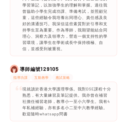
學習筆記，以加強學生的理解和掌握。過往我
曾協助小學生完成功課、準備考試，並照顧兒
童，這些經驗令我培養出同理心、責任感及良
好的溝通技巧。我深信這些素質對於引導和支
持學生至為重要。作為導師，我期望能結合同
理心、洞察力及領導力，營造一個支持性的學
習環境，讓學生在學術成長中保持積極、自
信，並感受到被重視。
129105
導師編號
指導功課
互動教學
應試策略
現就讀於香港大學護理學係。我對DSE課程十分
熟悉，有大量練習及筆記提供。我亦曾在補習
社擔任補習老師，教導小一至小六學生。我有4
年私補經驗，亦有多名小二至中六教學經驗。
歡迎隨時whatsapp問書