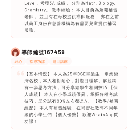
Level，考獲3A 成績， 分別為Math, Biology,
Chemistry。 教學經驗： 本人目前為兼職補習
老師， 並且有在母校提供導師服務， 亦在之前
以義工身份在慈善機構為有需要兒童提供補習
服務。
167459
導師編號
細心
指導功課
題目講解
【基本情況】 本人為25年DSE畢業生，畢業柴
灣名校，本人相對耐心，對題目理解、解題獨
有一套思考方法，可分享給學生相關技巧 【個
人成績】 本人在小學成績優異，掌握各種考試
技巧，呈分試有80%左右都是A。 【教學/補習
經歷】 本人有補習經驗，在補習社教導不同年
級的小學生們 【個人優勢】 歡迎WhatsApp問
功課！