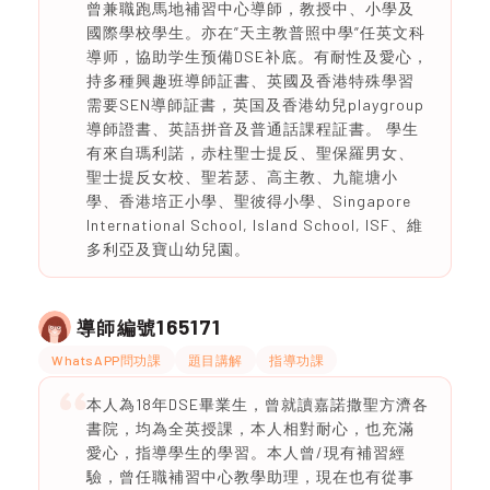
曾兼職跑馬地補習中心導師，教授中、小學及
國際學校學生。亦在”天主教普照中學”任英文科
導师，協助学生预備DSE补底。有耐性及愛心，
持多種興趣班導師証書、英國及香港特殊學習
需要SEN導師証書，英国及香港幼兒playgroup
導師證書、英語拼音及普通話課程証書。 學生
有來自瑪利諾，赤柱聖士提反、聖保羅男女、
聖士提反女校、聖若瑟、高主教、九龍塘小
學、香港培正小學、聖彼得小學、Singapore
International School, Island School, ISF、維
多利亞及寶山幼兒園。
165171
導師編號
WhatsAPP問功課
題目講解
指導功課
本人為18年DSE畢業生，曾就讀嘉諾撒聖方濟各
書院，均為全英授課，本人相對耐心，也充滿
愛心，指導學生的學習。本人曾/現有補習經
驗，曾任職補習中心教學助理，現在也有從事