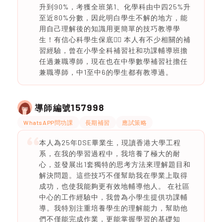
升到90%，考獲全班第1、化學科由中四25%升
至近80%分數，因此明白學生不解的地方，能
用自己理解後的知識用更簡單的技巧教導學
生！有信心科學生保底❤️‍🔥 本人有不少相關的補
習經驗，曾在小學全科補習社和功課輔導班擔
任過兼職導師，現在也在中學數學補習社擔任
兼職導師，中1至中6的學生都有教導過。
157998
導師編號
WhatsAPP問功課
長期補習
應試策略
本人為25年DSE畢業生，現讀香港大學工程
系，在我的學習過程中，我培養了極大的耐
心，並發展出1套獨特的思考方法來理解題目和
解決問題。這些技巧不僅幫助我在學業上取得
成功，也使我能夠更有效地輔導他人。 在社區
中心的工作經驗中，我曾為小學生提供功課輔
導。我特別注重培養學生的理解能力，幫助他
們不僅能完成作業，更能掌握學習的基礎知