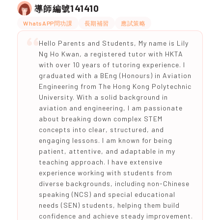
141410
導師編號
WhatsAPP問功課
長期補習
應試策略
Hello Parents and Students, My name is Lily
Ng Ho Kwan, a registered tutor with HKTA
with over 10 years of tutoring experience. I
graduated with a BEng (Honours) in Aviation
Engineering from The Hong Kong Polytechnic
University. With a solid background in
aviation and engineering, I am passionate
about breaking down complex STEM
concepts into clear, structured, and
engaging lessons. I am known for being
patient, attentive, and adaptable in my
teaching approach. I have extensive
experience working with students from
diverse backgrounds, including non-Chinese
speaking (NCS) and special educational
needs (SEN) students, helping them build
confidence and achieve steady improvement.