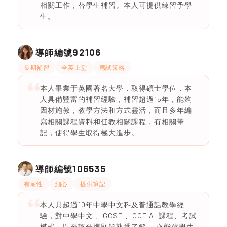
相關工作，替學生補習。本人可提供練習予學
生。
92106
導師編號
長期補習
全英上堂
應試策略
本人畢業于英國著名大學，取得碩士學位，本
人具備豐富的補習經驗，補習超過15年，能夠
因材施教，教學方法和方式靈活，而且多年編
寫相關課程資料和任教相關課程，有相關筆
記，使得學生取得極大進步。
106535
導師編號
有耐性
細心
提供筆記
本人具超過10年中學中文科及普通話教學經
驗，對中學中文 、GCSE 、GCE AL課程、考試
模式、以至評分準則皆熟悉了解。 亦能就學生