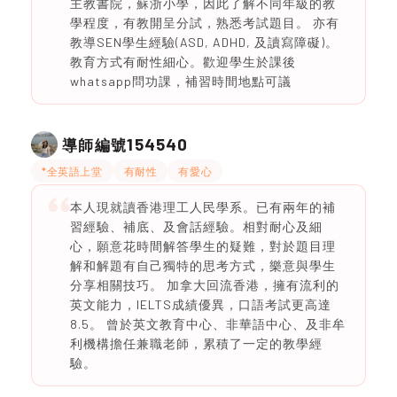
主教書院，蘇浙小學，因此了解不同年級的教
學程度，有教開呈分試，熟悉考試題目。 亦有
教導SEN學生經驗(ASD, ADHD, 及讀寫障礙)。
教育方式有耐性細心。歡迎學生於課後
whatsapp問功課，補習時間地點可議
154540
導師編號
*全英語上堂
有耐性
有愛心
本人現就讀香港理工人民學系。已有兩年的補
習經驗、補底、及會話經驗。相對耐心及細
心，願意花時間解答學生的疑難，對於題目理
解和解題有自己獨特的思考方式，樂意與學生
分享相關技巧。 加拿大回流香港，擁有流利的
英文能力，IELTS成績優異，口語考試更高達
8.5。 曾於英文教育中心、非華語中心、及非牟
利機構擔任兼職老師，累積了一定的教學經
驗。