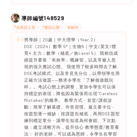
148529
導師編號
*全英語上堂
*應試心態
有耐性
男導師｜20歲｜中大理學（Year 2）
DSE（2024）數學 5*｜生物5｜中文/英文/體
育4 主力：數學（補底／衝Level 5） 我相信成
績提升要靠「有效率」嘅練習，以及常被人忽
視的強大應試心態。 我使用了較多時間去了解
DSE考試模式、以及常見失分位，以帶領學生用
正確方法做題——務求令學生「了解個遊戲玩
咩」。考試心態上的調整，更加令學生可以保
持穩定的表現，降低因為緊張而出現”Careless
Mistakes”的概率。 教學方式 - 首堂/課前診
斷：簡單了解基礎、作答習慣、最主要卡位 -
按題型逐一補缺：按課題先補底，再用DSE題型
練到穩定拿分 - 讓學生知道為何會錯、下次點
做：建立清晰方向，提升信心 教學態度/教育看
法： 好的老師，可以成為恩師，令學生在學習