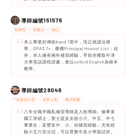
151576
導師編號
有耐性
有愛心
細心
本人畢業於傳統band 1英中，現正就讀法律
學，GPA3.7+，榮獲Principal Honour List；此
外，本人擁有兩年補習經驗，早前亦獲取牛津
大學英語課程證書，會以oxford English為根本
教學。
28046
導師編號
*全英語上堂
全英上堂
應試策略
八年全職半職私補習導師及入校導師。修畢美
國工管碩士，聖士提反女校小六、中五、中七
畢業生，富豐富中、小、幼補習經驗，尤有經
驗小五六呈分試，可以普教中及小學面試班。