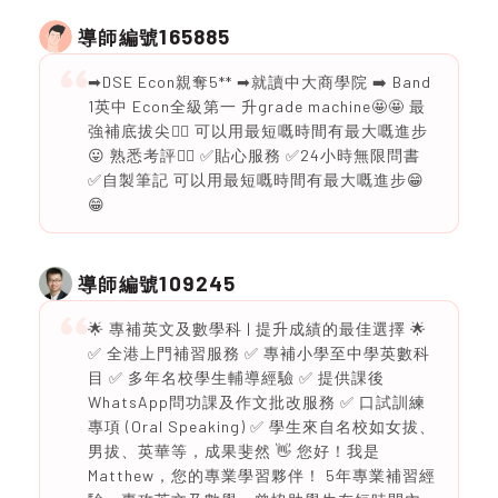
165885
導師編號
➡DSE Econ親奪5** ➡就讀中大商學院 ➡️ Band
1英中 Econ全級第一 升grade machine🤩🤩 最
強補底拔尖❤️‍🔥 可以用最短嘅時間有最大嘅進步
😛 熟悉考評❤️‍🔥 ✅貼心服務 ✅24小時無限問書
✅自製筆記 可以用最短嘅時間有最大嘅進步😁
😁
109245
導師編號
🌟 專補英文及數學科 | 提升成績的最佳選擇 🌟
✅ 全港上門補習服務 ✅ 專補小學至中學英數科
目 ✅ 多年名校學生輔導經驗 ✅ 提供課後
WhatsApp問功課及作文批改服務 ✅ 口試訓練
專項 (Oral Speaking) ✅ 學生來自名校如女拔、
男拔、英華等，成果斐然 👋 您好！我是
Matthew，您的專業學習夥伴！ 5年專業補習經