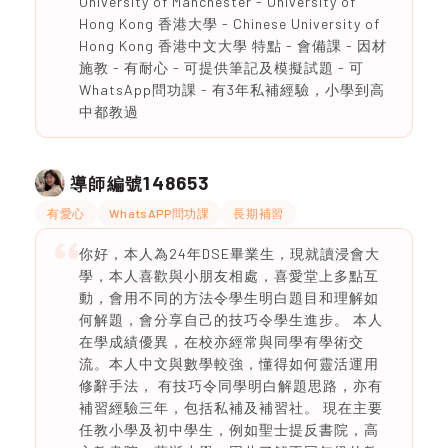
University of Manchester - University of
Hong Kong 香港大學 - Chinese University of
Hong Kong 香港中文大學 特點 - 會備課 - 因材
施教 - 有耐心 - 可提供筆記及模擬試題 - 可
WhatsApp問功課 - 有3年私補經驗，小學到高
中都教過
148653
導師編號
有愛心
WhatsAPP問功課
長期補習
你好，本人為24年DSE畢業生，現就讀浸會大
學，本人喜歡與小朋友相處，喜愛堂上多點互
動，會用不同的方法令學生明白題目和理解如
何解題，會分享自己的技巧令學生進步。 本人
在學成績優異，在校亦經常與同學有學術交
流。本人中文與數學較強，懂得如何靈活運用
修辭手法， 有技巧令同學明白解題思路，亦有
補習經驗三年，包括私補及補習社。 現在主要
任教小學及初中學生，例如聖士提反書院，高