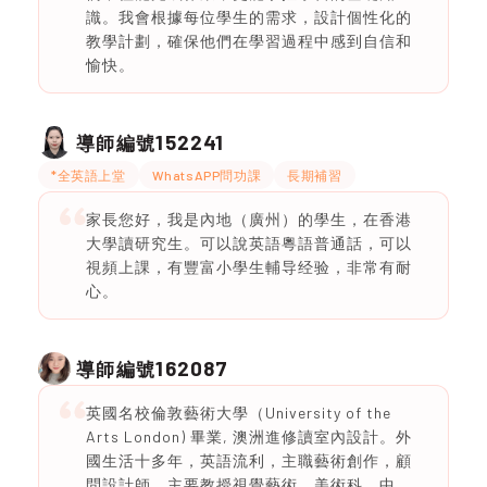
識。我會根據每位學生的需求，設計個性化的
教學計劃，確保他們在學習過程中感到自信和
愉快。
152241
導師編號
*全英語上堂
WhatsAPP問功課
長期補習
家長您好，我是內地（廣州）的學生，在香港
大學讀研究生。可以說英語粵語普通話，可以
視頻上課，有豐富小學生輔导经验，非常有耐
心。
162087
導師編號
英國名校倫敦藝術大學（University of the
Arts London) 畢業, 澳洲進修讀室內設計。外
國生活十多年，英語流利，主職藝術創作，顧
問設計師。主要教授視覺藝術，美術科，中