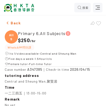
搜索
Female Primary 6,All Subjects，Central and Sheung Wa
Back
Primary 6,All Subjects
All
S
$250
/
hr
WhatsAPP問功課
1 to 1/video available-Central and Sheung Wan
Five days a week-1.5Hour/cls
Female tutor-Full-time Tutor
A347385
2026/04/15
Case number
｜Check-in time
tutoring address
Central and Sheung Wan,聚賢居
Time
一二三四五｜13:00-15:00
Remark
No yet