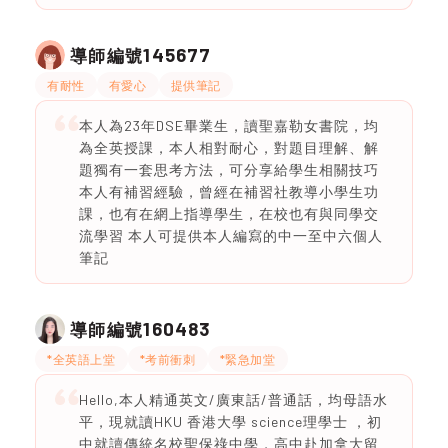
145677
導師編號
有耐性
有愛心
提供筆記
本人為23年DSE畢業生，讀聖嘉勒女書院，均
為全英授課，本人相對耐心，對題目理解、解
題獨有一套思考方法，可分享給學生相關技巧
本人有補習經驗，曾經在補習社教導小學生功
課，也有在網上指導學生，在校也有與同學交
流學習 本人可提供本人編寫的中一至中六個人
筆記
160483
導師編號
*全英語上堂
*考前衝刺
*緊急加堂
Hello,本人精通英文/廣東話/普通話，均母語水
平，現就讀HKU 香港大學 science理學士 ，初
中就讀傳統名校聖保祿中學，高中赴加拿大留