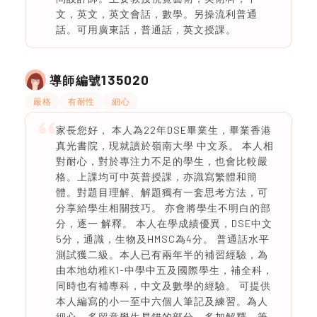
文，英文，英文會話，數學。另操流利普通
話。可用廣東話，普通話，英文授課。
135020
導師編號
嚴格
有耐性
細心
家長您好， 本人為22年DSE畢業生，畢業香港
真光書院，現就讀於嶺南大學 中文系。 本人相
對耐心，對於專注力不足的學生，也會比較嚴
格。上課均可中英普授課，亦識寫繁體和簡
體。對題目理解、解題獨有一套思考方法，可
分享給學生相關技巧。 亦會將學生不明白的部
分，逐一 解釋。 本人在學成績優異，DSE中文
5分，通識，生物及HMSC為4分。 普通話水平
測試獲二級。本人已有兩年半的補習經驗，為
由本地幼稚K1-中學中五及國際學生，補全科，
同時也有補專科，中文及數學的經驗。 可提供
本人編寫的小一至中六個人筆記及練習。為人
細心，多留意學生易錯的部分，多加解釋。筆