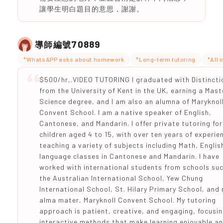
讓學生明白題目的意思，謝謝。
70889
導師編號
*WhatsAPP asks about homework
*Long-term tutoring
*All 
$500/hr,.VIDEO TUTORING I graduated with Distincti
from the University of Kent in the UK, earning a Mast
Science degree, and I am also an alumna of Maryknol
Convent School. I am a native speaker of English,
Cantonese, and Mandarin. I offer private tutoring for
children aged 4 to 15, with over ten years of experie
teaching a variety of subjects including Math, Englis
language classes in Cantonese and Mandarin. I have
worked with international students from schools su
the Australian International School, Yew Chung
International School, St. Hilary Primary School, and
alma mater, Maryknoll Convent School. My tutoring
approach is patient, creative, and engaging, focusi
interactive methods that make learning enjoyable a