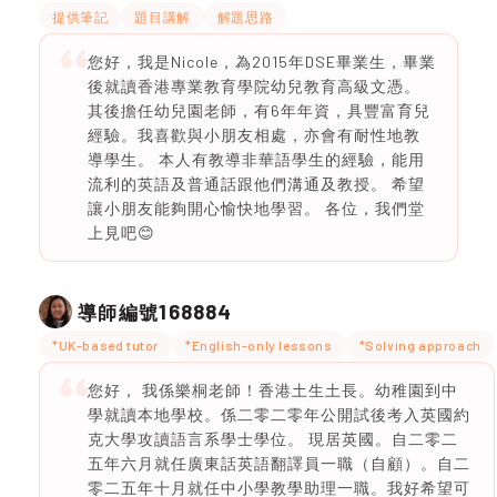
提供筆記
題目講解
解題思路
您好，我是Nicole，為2015年DSE畢業生，畢業
後就讀香港專業教育學院幼兒教育高級文憑。
其後擔任幼兒園老師，有6年年資，具豐富育兒
經驗。我喜歡與小朋友相處，亦會有耐性地教
導學生。 本人有教導非華語學生的經驗，能用
流利的英語及普通話跟他們溝通及教授。 希望
讓小朋友能夠開心愉快地學習。 各位，我們堂
上見吧😊
168884
導師編號
*UK-based tutor
*English-only lessons
*Solving approach
您好， 我係樂桐老師！香港土生土長。幼稚園到中
學就讀本地學校。係二零二零年公開試後考入英國約
克大學攻讀語言系學士學位。 現居英國。自二零二
五年六月就任廣東話英語翻譯員一職（自顧）。自二
零二五年十月就任中小學教學助理一職。我好希望可