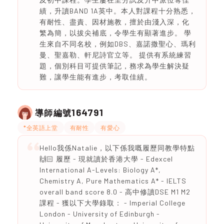
績，升讀BAND 1A英中。本人對課程十分熟悉，
有耐性、盡責、因材施教，擅於由淺入深，化
繁為簡，以拔尖補底，令學生有顯著進步。 學
生來自不同名校，例如DBS、嘉諾撒聖心、瑪利
曼、聖嘉勒、軒尼詩官立等。 提供有系統練習
題，個別科目可提供筆記，務求為學生解決疑
難，讓學生能有進步，考取佳績。
164791
導師編號
*全英語上堂
有耐性
有愛心
Hello我係Natalie，以下係我嘅履歷同教學特點
🙌🏻 履歷 - 現就讀於香港大學 - Edexcel
International A-Levels: Biology A*,
Chemistry A, Pure Mathematics A* - IELTS
overall band score 8.0 - 高中修讀DSE M1 M2
課程 - 獲以下大學錄取： - Imperial College
London - University of Edinburgh -