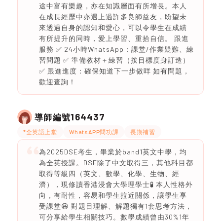
途中富有樂趣，亦在知識層面有所增長。本人
在成長經歷中亦遇上過許多良師益友，盼望未
來透過自身的認知和愛心，可以令學生在成績
有所提升的同時，愛上學習、重拾自信。 跟進
服務 ✅ 24小時WhatsApp：課堂/作業疑難、練
習問題 ✅ 準備教材＋練習（按目標度身訂造）
✅ 跟進進度：確保知道下一步做咩 如有問題，
歡迎查詢！
164437
導師編號
*全英語上堂
WhatsAPP問功課
長期補習
為2025DSE考生，畢業於band1英文中學，均
為全英授課。DSE除了中文取得三，其他科目都
取得等級四（英文、數學、化學、生物、經
濟），現修讀香港浸會大學理學士🧪 本人性格外
向，有耐性，容易和學生拉近關係，讓學生享
受課堂😆 對題目理解、解題獨有1套思考方法，
可分享給學生相關技巧。數學成績曾由30%1年