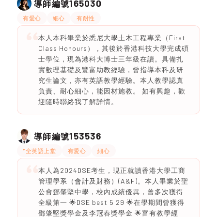
165030
導師編號
有愛心
細心
有耐性
本人本科畢業於悉尼大學土木工程專業（First
Class Honours），其後於香港科技大學完成碩
士學位，現為港科大博士三年級在讀。具備扎
實數理基礎及豐富助教經驗，曾指導本科及研
究生論文，亦有英語教學經驗。本人教學認真
負責、耐心細心，能因材施教。 如有興趣，歡
迎隨時聯絡我了解詳情。
153536
導師編號
*全英語上堂
有愛心
細心
本人為2024DSE考生，現正就讀香港大學工商
管理學系（會計及財務）(A&F)。本人畢業於聖
公會鄧肇堅中學，校內成績優異，曾多次獲得
全級第一 🌟DSE best 5 29 🌟在學期間曾獲得
鄧肇堅獎學金及李冠春獎學金 🌟富有教學經