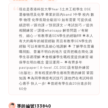
現在是香港科技大學Year 3土木工程學生 DSE
選修物理及化學 畢業於區內band 1中學 校內 數
學 物理 化學長期全級頭10 如有需要 可提供成
績證明 ✅跟功課 ✅預習課文 ✅考試技巧 ✅提供
相關練習 ✅課後whatsapp 解答問題 ✅有耐
性、細心 ✅有教導過SEN學生的經驗❗️❗️❗️ 🌟本人
有大約兩年的補習經驗 而且有教導SEN學生的
經驗 可以有耐性及細心地講解 🌟 了解學生普遍
嘅弱點、普遍不明白的地方 從而把概念簡化 讓
學生容易理解 🌟會根據學生嘅程度提供練習 確
保學生明白概念 靈活運用～ 🌟有齊多年
pastpaper ( A-level ,CE,DSE)及有額外練習
(出版社）所有程度的學生都有對應的練習 鞏固
知識 🌟為同學傳授考試技巧 讓他們在考試時得
心應手 快人一步! 🌟曾經有學生由20分進步到
60分
133840
導師編號