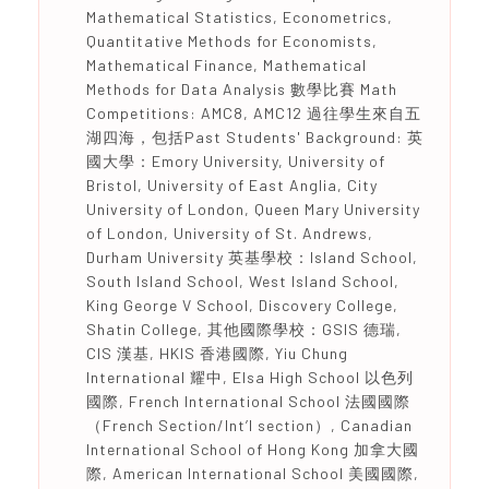
Mathematical Statistics, Econometrics,
Quantitative Methods for Economists,
Mathematical Finance, Mathematical
Methods for Data Analysis 數學比賽 Math
Competitions: AMC8, AMC12 過往學生來自五
湖四海，包括Past Students' Background: 英
國大學：Emory University, University of
Bristol, University of East Anglia, City
University of London, Queen Mary University
of London, University of St. Andrews,
Durham University 英基學校：Island School,
South Island School, West Island School,
King George V School, Discovery College,
Shatin College, 其他國際學校：GSIS 德瑞,
CIS 漢基, HKIS 香港國際, Yiu Chung
International 耀中, Elsa High School 以色列
國際, French International School 法國國際
（French Section/Int’l section）, Canadian
International School of Hong Kong 加拿大國
際, American International School 美國國際,