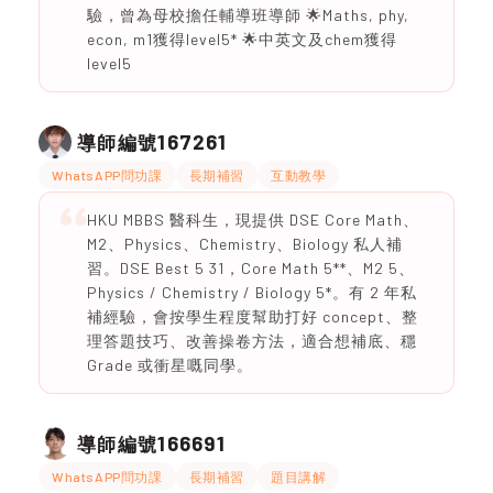
驗，曾為母校擔任輔導班導師 🌟Maths, phy,
econ, m1獲得level5* 🌟中英文及chem獲得
level5
167261
導師編號
WhatsAPP問功課
長期補習
互動教學
HKU MBBS 醫科生，現提供 DSE Core Math、
M2、Physics、Chemistry、Biology 私人補
習。DSE Best 5 31，Core Math 5**、M2 5、
Physics / Chemistry / Biology 5*。有 2 年私
補經驗，會按學生程度幫助打好 concept、整
理答題技巧、改善操卷方法，適合想補底、穩
Grade 或衝星嘅同學。
166691
導師編號
WhatsAPP問功課
長期補習
題目講解