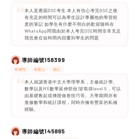
本人是應屆DSE考生 本人有信心考完DSE之後
有充足的時間可以為學生設計專屬他的學習程
度的筆記 如學生有什麼不明白的歡迎隨時在
WhatsApp問我由於本人考完DSE時間非常充足
我也會在短時間內回覆到學生的問題
158399
導師編號
有耐性
有愛心
細心
本人就讀香港中文大學理學系，主修統計學。
數學以及M1(數學延伸部份)皆取得level 5，可以
由基礎教起或傳授做卷技巧等。大學期間亦有
進修數學和統計課程，同時亦擁有豐富的私補
經驗。
145865
導師編號