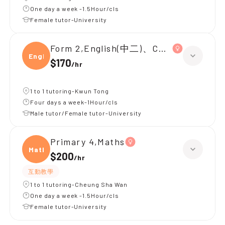
One day a week -1.5Hour/cls
Female tutor-University
Form 2,English(中二)、Chinese(中二)、
Engli
$170
/
hr
1 to 1 tutoring-Kwun Tong
Four days a week-1Hour/cls
Male tutor/Female tutor-University
Primary 4,Maths
Maths
$200
/
hr
互動教學
1 to 1 tutoring-Cheung Sha Wan
One day a week -1.5Hour/cls
Female tutor-University