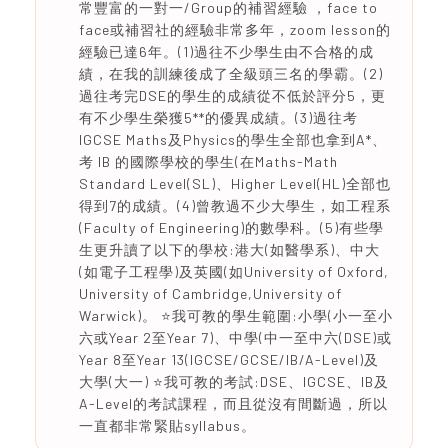
常豐富的一對一/Group的補習經驗 ，face to
face或補習社的經驗非常多年，zoom lesson的
經驗已達6年。(1)過往不少學生由不合格的成
績，在我的訓練後成了全級頭三名的學霸。(2)
過往考完DSE的學生的成績從不低於評分5，更
有不少學生榮獲5**的優異成績。(3)過往考
IGCSE Maths及Physics的學生全部也拿到A*、
考 IB 的國際學校的學生(在Maths-Math
Standard Level(SL)、Higher Level(HL)全部也
得到7的成績。(4)曾教過不少大學生，如工程系
(Faculty of Engineering)的數學科。(5)有些學
生更升讀了以下的學校:港大(如醫學系)、中大
(如電子工程學)及英國(如University of Oxford,
University of Cambridge,University of
Warwick)。 ⭐️我可教的學生範圍:小學(小一至小
六或Year 2至Year 7)、中學(中一至中六(DSE)或
Year 8至Year 13(IGCSE/GCSE/IB/A-Level)及
大學(大一) ⭐️我可教的考試:DSE、IGCSE、IB及
A-Level的考試課程，而且從沒有間斷過，所以
一直都非常緊貼syllabus。