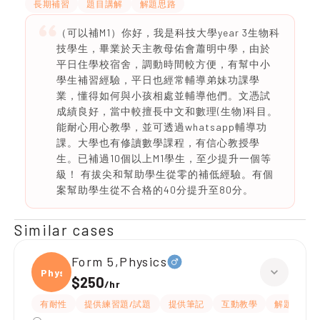
長期補習
題目講解
解題思路
（可以補M1）你好，我是科技大學year 3生物科
技學生，畢業於天主教母佑會蕭明中學，由於
平日住學校宿舍，調動時間較方便，有幫中小
學生補習經驗，平日也經常輔導弟妹功課學
業，懂得如何與小孩相處並輔導他們。文憑試
成績良好，當中較擅長中文和數理(生物)科目。
能耐心用心教學，並可透過whatsapp輔導功
課。大學也有修讀數學課程，有信心教授學
生。已補過10個以上M1學生，至少提升一個等
級！ 有拔尖和幫助學生從零的補低經驗。有個
案幫助學生從不合格的40分提升至80分。
Similar cases
Form 5,Physics
Physi
$250
/
hr
有耐性
提供練習題/試題
提供筆記
互動教學
解題思路