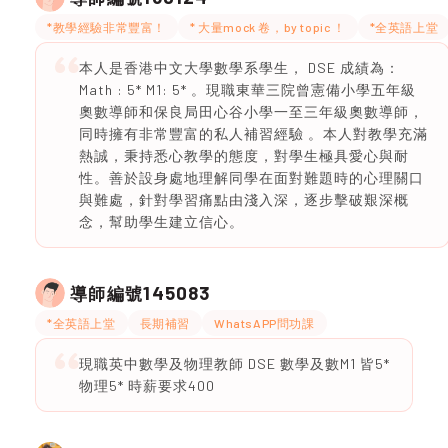
*教學經驗非常豐富！
* 大量mock 卷，by topic ！
*全英語上堂
本人是香港中文大學數學系學生， DSE 成績為：
Math : 5* M1: 5* 。現職東華三院曾憲備小學五年級
奧數導師和保良局田心谷小學一至三年級奧數導師，
同時擁有非常豐富的私人補習經驗 。本人對教學充滿
熱誠，秉持悉心教學的態度，對學生極具愛心與耐
性。善於設身處地理解同學在面對難題時的心理關口
與難處，針對學習痛點由淺入深，逐步擊破艱深概
念，幫助學生建立信心。
145083
導師編號
*全英語上堂
長期補習
WhatsAPP問功課
現職英中數學及物理教師 DSE 數學及數M1 皆5*
物理5* 時薪要求400