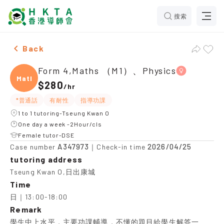
搜索
Female Form 4,Maths （M1）、Physics，Tseung Kwan O
Back
Form 4,Maths （M1）、Physics
Maths
$280
/
hr
*普通話
有耐性
指導功課
1 to 1 tutoring-Tseung Kwan O
One day a week -2Hour/cls
Female tutor-DSE
A347973
2026/04/25
Case number
｜Check-in time
tutoring address
Tseung Kwan O,日出康城
Time
日｜13:00-18:00
Remark
學生中上水平，主要功課輔導，不懂的題目給學生解答一