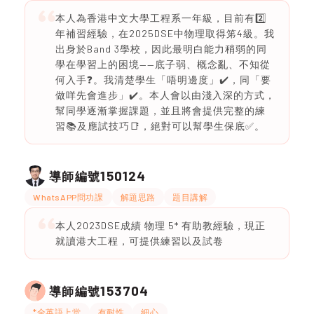
本人為香港中文大學工程系一年級，目前有2️⃣
年補習經驗，在2025DSE中物理取得笫4級。我
出身於Band 3學校，因此最明白能力稍弱的同
學在學習上的困境——底子弱、概念亂、不知從
何入手❓️。我清楚學生「唔明邊度」✔️，同「要
做咩先會進步」✔️。本人會以由淺入深的方式，
幫同學逐漸掌握課題，並且將會提供完整的練
習📚及應試技巧📑，絕對可以幫學生保底✅️。
150124
導師編號
WhatsAPP問功課
解題思路
題目講解
本人2023DSE成績 物理 5* 有助教經驗，現正
就讀港大工程，可提供練習以及試卷
153704
導師編號
*全英語上堂
有耐性
細心