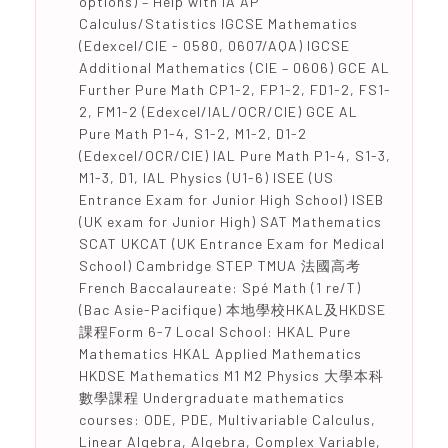
options) – Help with IA AP
Calculus/Statistics IGCSE Mathematics
(Edexcel/CIE - 0580, 0607/AQA) IGCSE
Additional Mathematics (CIE – 0606) GCE AL
Further Pure Math CP1-2, FP1-2, FD1-2, FS1-
2, FM1-2 (Edexcel/IAL/OCR/CIE) GCE AL
Pure Math P1-4, S1-2, M1-2, D1-2
(Edexcel/OCR/CIE) IAL Pure Math P1-4, S1-3,
M1-3, D1, IAL Physics (U1-6) ISEE (US
Entrance Exam for Junior High School) ISEB
(UK exam for Junior High) SAT Mathematics
SCAT UKCAT (UK Entrance Exam for Medical
School) Cambridge STEP TMUA 法國高考
French Baccalaureate: Spé Math (1 re/T)
(Bac Asie-Pacifique) 本地學校HKAL及HKDSE
課程Form 6-7 Local School: HKAL Pure
Mathematics HKAL Applied Mathematics
HKDSE Mathematics M1 M2 Physics 大學本科
數學課程 Undergraduate mathematics
courses: ODE, PDE, Multivariable Calculus,
Linear Algebra, Algebra, Complex Variable,