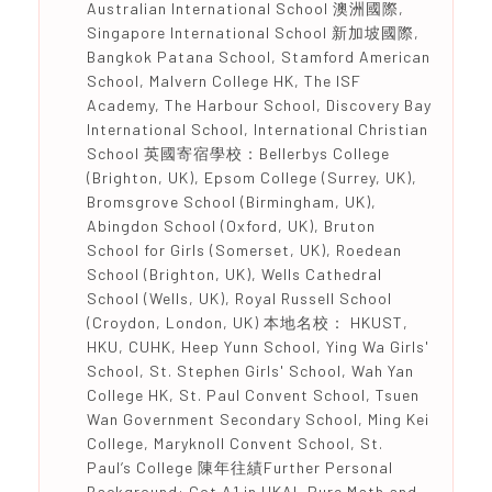
Australian International School 澳洲國際,
Singapore International School 新加坡國際,
Bangkok Patana School, Stamford American
School, Malvern College HK, The ISF
Academy, The Harbour School, Discovery Bay
International School, International Christian
School 英國寄宿學校：Bellerbys College
(Brighton, UK), Epsom College (Surrey, UK),
Bromsgrove School (Birmingham, UK),
Abingdon School (Oxford, UK), Bruton
School for Girls (Somerset, UK), Roedean
School (Brighton, UK), Wells Cathedral
School (Wells, UK), Royal Russell School
(Croydon, London, UK) 本地名校： HKUST,
HKU, CUHK, Heep Yunn School, Ying Wa Girls'
School, St. Stephen Girls' School, Wah Yan
College HK, St. Paul Convent School, Tsuen
Wan Government Secondary School, Ming Kei
College, Maryknoll Convent School, St.
Paul’s College 陳年往績Further Personal
Background: Got A1 in HKAL Pure Math and