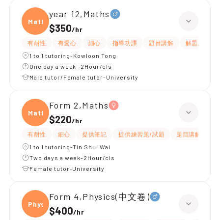
year 12,Maths
Maths
$350
/
hr
有耐性
有愛心
細心
指導功課
題目講解
解題思路
1 to 1 tutoring-Kowloon Tong
One day a week -2Hour/cls
Male tutor/Female tutor-University
Form 2,Maths
Maths
$220
/
hr
有耐性
細心
提供筆記
提供練習題/試題
題目講解
解
1 to 1 tutoring-Tin Shui Wai
Two days a week-2Hour/cls
Female tutor-University
Form 4,Physics(中文卷)
Physi
$400
/
hr