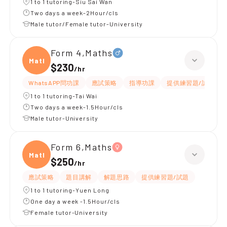
1 to 1 tutoring-Siu Sai Wan
Two days a week-2Hour/cls
Male tutor/Female tutor-University
Form 4,Maths
Maths
$230
/
hr
WhatsAPP問功課
應試策略
指導功課
提供練習題/試題
1 to 1 tutoring-Tai Wai
Two days a week-1.5Hour/cls
Male tutor-University
Form 6,Maths
Maths
$250
/
hr
應試策略
題目講解
解題思路
提供練習題/試題
1 to 1 tutoring-Yuen Long
One day a week -1.5Hour/cls
Female tutor-University