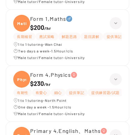
Male tutor/Female tutor-University
Form 1,Maths
Maths
$200
/
hr
長期補習
應試策略
解題思路
題目講解
提供筆記
提
1 to 1 tutoring-Wan Chai
Two days a week-1.5Hour/cls
Male tutor/Female tutor-University
Form 4,Physics
Physi
$230
/
hr
有耐性
有愛心
細心
提供筆記
提供練習題/試題
指導
1 to 1 tutoring-North Point
One day a week -1.5Hour/cls
Male tutor/Female tutor-University
Primary 4,English、Maths