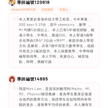
120618
導師編號
WhatsAPP問功課
長期補習
有愛心
本人畢業於香港科技大學工程系，今年畢業，
DSE best 5 23分，當中 chemistry ，數學 ，
M1 均獲5分或以上。 本人已有5年補習經驗，補
過小學生，中學生，應屆DSE。本人幫過9個學
生化學由3升5* 2位由 4升5**，會提供個人學習
方向 及練習，亦有7個中四至六數學學生，成績
均有至少2級的提升。本人熱愛教學，中學時積
極幫助同學。 本人守時，有責任心。補習地
點，時間，價錢可議
14895
導師編號
我是Miss Lam，是資深的數理科(Maths、M1、
M2、Physics)補習教練，會為學生量身定做適
合他們的教學方法，保證學生在短時間內有明
顯的進步，達致事半功倍的效果。 本人擁有非