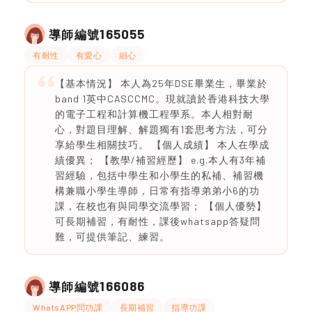
165055
導師編號
有耐性
有愛心
細心
【基本情況】 本人為25年DSE畢業生，畢業於
band 1英中CASCCMC。現就讀於香港科技大學
的電子工程和計算機工程學系。本人相對耐
心，對題目理解、解題獨有1套思考方法，可分
享給學生相關技巧。 【個人成績】 本人在學成
績優異； 【教學/補習經歷】 e.g.本人有3年補
習經驗，包括中學生和小學生的私補、補習機
構兼職小學生導師，日常有指導弟弟小6的功
課，在校也有與同學交流學習； 【個人優勢】
可長期補習，有耐性，課後whatsapp答疑問
難，可提供筆記、練習。
166086
導師編號
WhatsAPP問功課
長期補習
指導功課