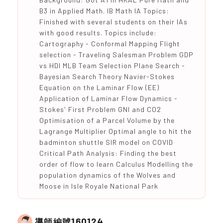
B3 in Applied Math. IB Math IA Topics:
Finished with several students on their IAs
with good results. Topics include:
Cartography - Conformal Mapping Flight
selection - Traveling Salesman Problem GDP
vs HDI MLB Team Selection Plane Search -
Bayesian Search Theory Navier-Stokes
Equation on the Laminar Flow (EE)
Application of Laminar Flow Dynamics -
Stokes' First Problem GNI and CO2
Optimisation of a Parcel Volume by the
Lagrange Multiplier Optimal angle to hit the
badminton shuttle SIR model on COVID
Critical Path Analysis: Finding the best
order of flow to learn Calculus Modelling the
population dynamics of the Wolves and
Moose in Isle Royale National Park
160124
導師編號