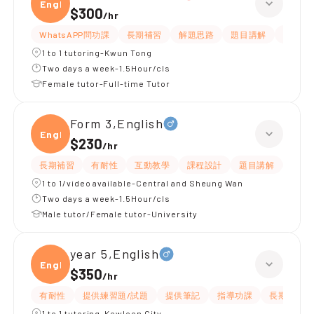
Engli
$300
/
hr
WhatsAPP問功課
長期補習
解題思路
題目講解
提供練
1 to 1 tutoring-Kwun Tong
Two days a week-1.5Hour/cls
Female tutor-Full-time Tutor
Form 3,English
Engli
$230
/
hr
長期補習
有耐性
互動教學
課程設計
題目講解
解題
1 to 1/video available-Central and Sheung Wan
Two days a week-1.5Hour/cls
Male tutor/Female tutor-University
year 5,English
Engli
$350
/
hr
有耐性
提供練習題/試題
提供筆記
指導功課
長期補習
1 to 1 tutoring-Kowloon City