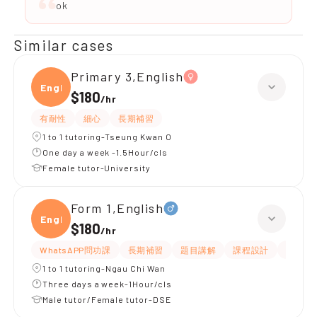
ok
Similar cases
Primary 3,English
Engli
$180
/
hr
有耐性
細心
長期補習
1 to 1 tutoring-Tseung Kwan O
One day a week -1.5Hour/cls
Female tutor-University
Form 1,English
Engli
$180
/
hr
WhatsAPP問功課
長期補習
題目講解
課程設計
指導功
1 to 1 tutoring-Ngau Chi Wan
Three days a week-1Hour/cls
Male tutor/Female tutor-DSE