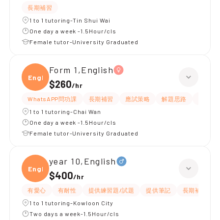
長期補習
1 to 1 tutoring-Tin Shui Wai
One day a week -1.5Hour/cls
Female tutor-University Graduated
Form 1,English
Engli
$260
/
hr
WhatsAPP問功課
長期補習
應試策略
解題思路
題目講
1 to 1 tutoring-Chai Wan
One day a week -1.5Hour/cls
Female tutor-University Graduated
year 10,English
Engli
$400
/
hr
有愛心
有耐性
提供練習題/試題
提供筆記
長期補習
1 to 1 tutoring-Kowloon City
Two days a week-1.5Hour/cls