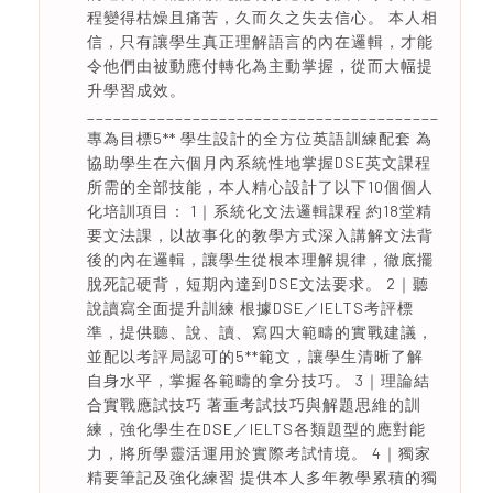
程變得枯燥且痛苦，久而久之失去信心。 本人相
信，只有讓學生真正理解語言的內在邏輯，才能
令他們由被動應付轉化為主動掌握，從而大幅提
升學習成效。
________________________________________
專為目標5** 學生設計的全方位英語訓練配套 為
協助學生在六個月內系統性地掌握DSE英文課程
所需的全部技能，本人精心設計了以下10個個人
化培訓項目： 1｜系統化文法邏輯課程 約18堂精
要文法課，以故事化的教學方式深入講解文法背
後的內在邏輯，讓學生從根本理解規律，徹底擺
脫死記硬背，短期內達到DSE文法要求。 2｜聽
說讀寫全面提升訓練 根據DSE／IELTS考評標
準，提供聽、說、讀、寫四大範疇的實戰建議，
並配以考評局認可的5**範文，讓學生清晰了解
自身水平，掌握各範疇的拿分技巧。 3｜理論結
合實戰應試技巧 著重考試技巧與解題思維的訓
練，強化學生在DSE／IELTS各類題型的應對能
力，將所學靈活運用於實際考試情境。 4｜獨家
精要筆記及強化練習 提供本人多年教學累積的獨