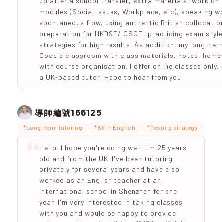
up after a school transfer, extra materials, work on
modules (Social Issues, Workplace, etc), speaking w
spontaneous flow, using authentic British collocati
preparation for HKDSE/IGSCE: practicing exam styled
strategies for high results. As addition, my long-te
Google classroom with class materials, notes, home
with course organisation. I offer online classes only
a UK-based tutor. Hope to hear from you!
166125
導師編號
*Long-term tutoring
*All in English
*Testing strategy
Hello, I hope you're doing well. I'm 25 years
old and from the UK. I've been tutoring
privately for several years and have also
worked as an English teacher at an
international school in Shenzhen for one
year. I'm very interested in taking classes
with you and would be happy to provide