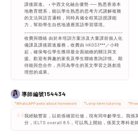
課後跟進。 • 中西文化融合優勢 ── 熟悉香港本
地教育體系，能以學生熟悉的思考方式講解複雜
的文法與語言邏輯，同時具備全程英語授課能
力，幫助學生自然地適應英語學習環境。
________________________________________
收費與聯絡 由於本培訓方案涉及大量課前個人化
備課及課後跟進服務，收費由 HKD$3***／小時
起，確保每位學生獲得最全面細緻的關注與支
援。歡迎有興趣的家長及學生聯絡查詢詳情。 期
待能與您合作，共同為學生的英文學習之路創造
理想的成果。
154434
導師編號
*WhatsAPP asks about homework
*Long-term tutoring
*Prov
我經驗豐富，以前係補習社做，現有同年齡學生。我係英文
分，IELTS overall 8.5，可以馬上開始，係英文專科老