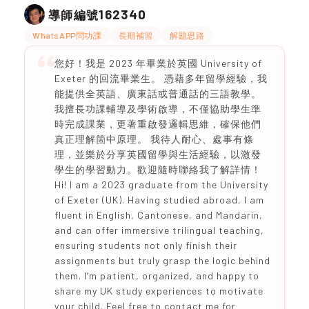
162340
導師編號
WhatsAPP問功課
長期補習
解題思路
您好！我是 2023 年畢業於英國 University of
Exeter 的回流畢業生。 憑藉多年留學經驗，我
能提供全英語、廣東話或普通話的三語教學。
我擅長功課輔導及學術啟導，不僅協助學生準
時完成課業，更著重啟發邏輯思維，確保他們
真正理解箇中原理。 我待人耐心、處事有條
理，並樂於分享英國留學與生活經驗，以激發
學生的學習動力。歡迎隨時聯絡我了解詳情！
Hi! I am a 2023 graduate from the University
of Exeter (UK). Having studied abroad, I am
fluent in English, Cantonese, and Mandarin,
and can offer immersive trilingual teaching,
ensuring students not only finish their
assignments but truly grasp the logic behind
them. I’m patient, organized, and happy to
share my UK study experiences to motivate
your child. Feel free to contact me for