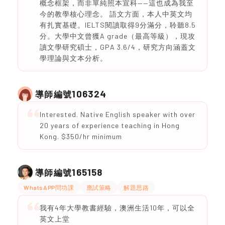
概念框架，而非單純照本宣科——這也成為我至
今的教學核心理念。 語文方面，本人中英文均
有扎實基礎。IELTS閱讀取得9分滿分，聆聽8.5
分。大學中文曾獲A grade（最高等級），現攻
讀文學研究碩士，GPA 3.6/4，研究方向涵蓋文
學理論與文本分析。
106324
導師編號
Interested. Native English speaker with over
20 years of experience teaching in Hong
Kong. $350/hr minimum
165158
導師編號
WhatsAPP問功課
應試策略
解題思路
我有4年大學教書經驗，澳洲生活10年，可以全
英文上堂