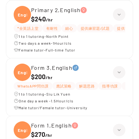
Primary 2,English
Engli
$240
/
hr
*全英語上堂
有耐性
細心
提供練習題/試題
提供筆記
1 to 1 tutoring-North Point
Two days a week-1Hour/cls
Female tutor-Full-time Tutor
Form 3,English
Engli
$200
/
hr
WhatsAPP問功課
應試策略
解題思路
指導功課
提供練
1 to 1 tutoring-Siu Lik Yuen
One day a week -1.5Hour/cls
Male tutor/Female tutor-University
Form 1,English
Engli
$270
/
hr