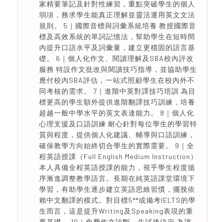
家精要筆記及針對性練習，重點突破學生的個人
弱項，務求學生能真正理解並靈活運用英文文法
規則。 5｜國際音標與詞彙系統培養 教授國際音
標及高效系統的單詞記憶法，幫助學生在短時間
內提升口語水平及詞彙量，建立更穩固的語言基
礎。 6｜個人化作文、閱讀理解及SBA校內評改
服務 特設作文批改與閱讀技巧指導，並協助學生
應付校內SBA評估，一站式照顧學生在校內外不
同考核的需求。 7｜進階中英對譯技巧培訓 為目
標更高的學生額外提供進階翻譯技巧訓練，培養
超越一般中學水平的英文表達能力。 8｜個人化
心理支援及口語訓練 耐心針對每位學生的學習特
質與程度，提供個人化建議、輔導與口語訓練，
確保教學方向始終切合學生的實際需要。 9｜全
程英語授課（Full English Medium Instruction）
本人具備全程英語授課的能力，視乎學生程度循
序漸進調整教學語言。長期在純英語課堂環境下
學習，有助學生逐步建立英語思維習慣，擺脫依
賴中文翻譯的模式。對目標5**或備考IELTS的學
生而言，這是提升Writing及Speaking表現的重
要基礎。 10｜免費作文診斷，先試後決定 為讓