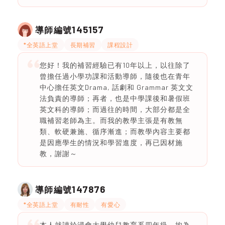
145157
導師編號
*全英語上堂
長期補習
課程設計
您好！我的補習經驗已有10年以上，以往除了
曾擔任過小學功課和活動導師，隨後也在青年
中心擔任英文Drama, 話劇和 Grammar 英文文
法負責的導師；再者，也是中學課後和暑假班
英文科的導師；而過往的時間，大部分都是全
職補習老師為主。而我的教學主張是有教無
類、軟硬兼施、循序漸進；而教學內容主要都
是因應學生的情況和學習進度，再已因材施
教，謝謝～
147876
導師編號
*全英語上堂
有耐性
有愛心
本人就讀於浸會大學幼兒教育系四年級。均為