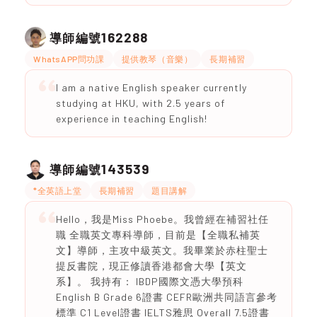
162288
導師編號
WhatsAPP問功課
提供教琴（音樂）
長期補習
I am a native English speaker currently
studying at HKU, with 2.5 years of
experience in teaching English!
143539
導師編號
*全英語上堂
長期補習
題目講解
Hello，我是Miss Phoebe。我曾經在補習社任
職 全職英文專科導師，目前是【全職私補英
文】導師，主攻中級英文。我畢業於赤柱聖士
提反書院，現正修讀香港都會大學【英文
系】。 我持有： IBDP國際文憑大學預科
English B Grade 6證書 CEFR歐洲共同語言參考
標準 C1 Level證書 IELTS雅思 Overall 7.5證書