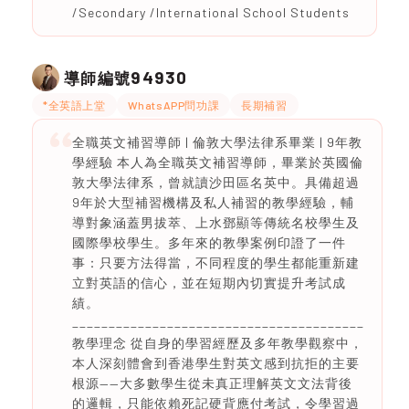
/Secondary /International School Students
94930
導師編號
*全英語上堂
WhatsAPP問功課
長期補習
全職英文補習導師 | 倫敦大學法律系畢業 | 9年教
學經驗 本人為全職英文補習導師，畢業於英國倫
敦大學法律系，曾就讀沙田區名英中。具備超過
9年於大型補習機構及私人補習的教學經驗，輔
導對象涵蓋男拔萃、上水鄧顯等傳統名校學生及
國際學校學生。多年來的教學案例印證了一件
事：只要方法得當，不同程度的學生都能重新建
立對英語的信心，並在短期內切實提升考試成
績。
________________________________________
教學理念 從自身的學習經歷及多年教學觀察中，
本人深刻體會到香港學生對英文感到抗拒的主要
根源——大多數學生從未真正理解英文文法背後
的邏輯，只能依賴死記硬背應付考試，令學習過