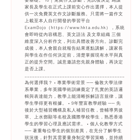
家長及學生在正式上課前安心作出選擇，本人提
供一次免費英文作文診斷服務。只需將一篇作文
上載至本人自行開發的學習平台
ExamDojo（https://www.hkta.edu.hk），系統
會即時從內容構思、英文語法 及文章組織 三個
維度深入分析作文，列出具體改善方向。診斷完
成後，本人會親自就報告結果逐點講解，讓家長
與學生在作任何決定前，清楚掌握現有水平與真
正的提升空間。誠意邀請您先親身體驗，再決定
是否上課。
________________________________________
為何選擇我？ • 專業學術背景 ── 倫敦大學法律
系畢業，多年英國學術訓練奠定了扎實的英語邏
輯與表達能力，教學上能清晰拆解語言規律，讓
學生學得更有根據。 • 9年豐富教學經驗 ── 先
後於大型補習機構及私人補習任教，曾輔導男拔
萃、上水鄧顯等名校及國際學校學生，熟悉香港
學生的學習心理及應試需求。 • 個人化教學方式
── 著重每位學生的個別差異，在充分了解學生
狀況後，針對其需要量身制定學習策略，並持續