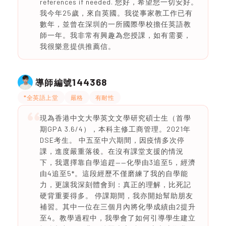
references if needed. 您好，希望您一切安好。
我今年25歲，來自英國。我從事家教工作已有
數年，並曾在深圳的一所國際學校擔任英語教
師一年。我非常有興趣為您授課，如有需要，
我很樂意提供推薦信。
144368
導師編號
*全英語上堂
嚴格
有耐性
現為香港中文大學英文文學研究碩士生（首學
期GPA 3.6/4），本科主修工商管理。2021年
DSE考生。 中五至中六期間，因疫情多次停
課，進度嚴重落後。在沒有課堂支援的情況
下，我選擇靠自學追趕——化學由3追至5，經濟
由4追至5*。這段經歷不僅磨練了我的自學能
力，更讓我深刻體會到：真正的理解，比死記
硬背重要得多。 停課期間，我亦開始幫助朋友
補習。其中一位在三個月內將化學成績由2提升
至4。教學過程中，我學會了如何引導學生建立