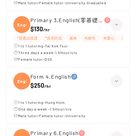
Male tutor/Female tutor-University Graduated
Primary 3,English(零基礎, 會話)
Engli
$130
/
hr
*普通話授課
*居英回流
嚴格
有耐性
有愛心
細心
1 to 1 tutoring-Tai Kok Tsui
Three days a week-1.5Hour/cls
Female tutor-DSE
Form 4,English
Engli
$250
/
hr
1 to 1 tutoring-Hung Hom
One day a week -1.5Hour/cls
Male tutor/Female tutor-University
Primary 6,English