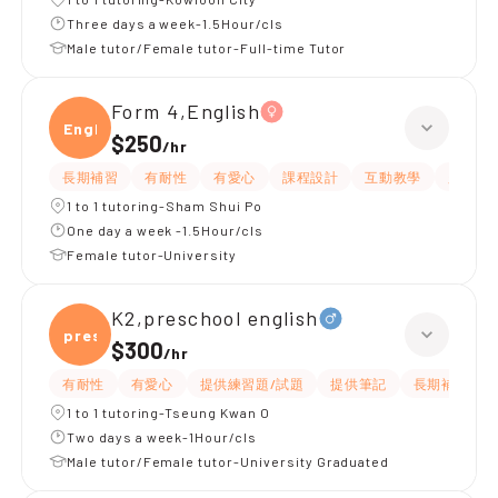
Three days a week-1.5Hour/cls
Male tutor/Female tutor-Full-time Tutor
Form 4,English
Engli
$250
/
hr
長期補習
有耐性
有愛心
課程設計
互動教學
題目講
1 to 1 tutoring-Sham Shui Po
One day a week -1.5Hour/cls
Female tutor-University
K2,preschool english
presc
$300
/
hr
有耐性
有愛心
提供練習題/試題
提供筆記
長期補習
1 to 1 tutoring-Tseung Kwan O
Two days a week-1Hour/cls
Male tutor/Female tutor-University Graduated