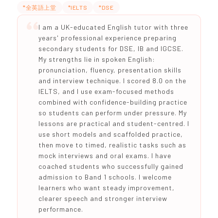
*全英語上堂
*IELTS
*DSE
I am a UK-educated English tutor with three
years' professional experience preparing
secondary students for DSE, IB and IGCSE.
My strengths lie in spoken English:
pronunciation, fluency, presentation skills
and interview technique. I scored 8.0 on the
IELTS, and I use exam-focused methods
combined with confidence-building practice
so students can perform under pressure. My
lessons are practical and student-centred. I
use short models and scaffolded practice,
then move to timed, realistic tasks such as
mock interviews and oral exams. I have
coached students who successfully gained
admission to Band 1 schools. I welcome
learners who want steady improvement,
clearer speech and stronger interview
performance.