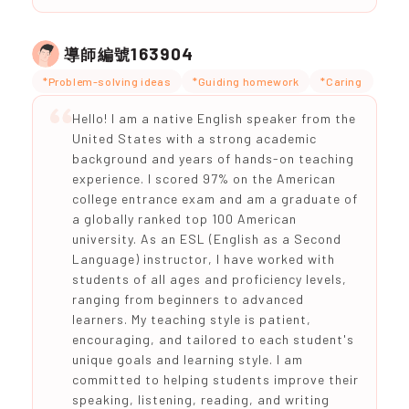
163904
導師編號
*Problem-solving ideas
*Guiding homework
*Caring
Hello! I am a native English speaker from the
United States with a strong academic
background and years of hands-on teaching
experience. I scored 97% on the American
college entrance exam and am a graduate of
a globally ranked top 100 American
university. As an ESL (English as a Second
Language) instructor, I have worked with
students of all ages and proficiency levels,
ranging from beginners to advanced
learners. My teaching style is patient,
encouraging, and tailored to each student's
unique goals and learning style. I am
committed to helping students improve their
speaking, listening, reading, and writing