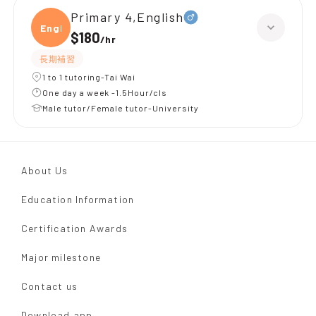
Primary 4,English
Engli
$180
/
hr
長期補習
1 to 1 tutoring-Tai Wai
One day a week -1.5Hour/cls
Male tutor/Female tutor-University
About Us
Education Information
Certification Awards
Major milestone
Contact us
Download app