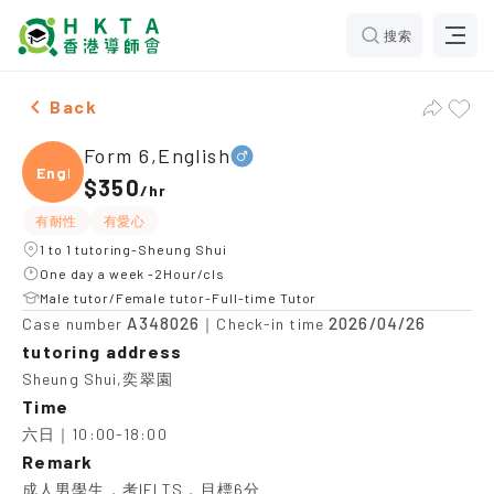
搜索
Male Form 6,English，Sheung Shui Tuition recommenda
Back
Form 6,English
Engli
$350
/
hr
有耐性
有愛心
1 to 1 tutoring-Sheung Shui
One day a week -2Hour/cls
Male tutor/Female tutor-Full-time Tutor
A348026
2026/04/26
Case number
｜Check-in time
tutoring address
Sheung Shui,奕翠園
Time
六日｜10:00-18:00
Remark
成人男學生，考IELTS，目標6分