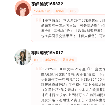
165832
導師編號
*全英語上堂
有愛心
細心
【基本情況】 本人為25年DSE畢業生，讀
解題獨有一套思考方法，可分享給學生相關
歷史5，其他為4分； 【教學/補習經歷
也有與同學交流學習； 【個人優勢】 可Wh
164017
導師編號
細心
應試策略
題目講解
💥2025年DSE中文科5**考生 💥 1
區/紅磡/何文田/黃埔/尖沙咀/佐敦） ✨202
✨命題作文平均75.5/100 ✨SBA90
課後班導師經驗+ 半年初中/高中補習經驗
（答題技巧/作文素材） ✨本人在較擅長
補底補習 ✨視象/上門皆可 ✨在補習期間歡
應試策略 ✓有耐性 ✓責任心 ✓理解學生