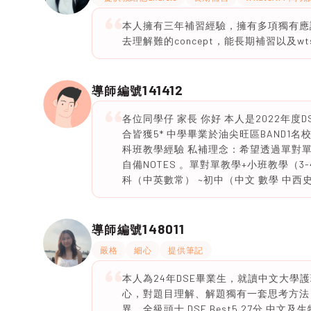
本人擁有三年補習經驗，擁有多項獨有應
去理解難的concept，能長期補習以及wt
141412
導師編號
各位同學仔 家長 你好 本人是2022年度D
合皆獲5* 中學畢業於油尖旺區BAND1
科班教學經驗 私補理念：希望透過單對
自備NOTES 。單對單教學+小班教學（3
科（中英數常） ~初中（中文 數學 中西史 
148011
導師編號
嚴格
細心
提供筆記
本人為24年DSE畢業生，就讀中文大
心，對題目理解、解題獨有一套思考方法，
異，全級頭十 DSE Best5 27分 中文及