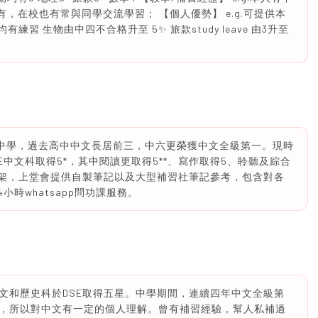
b皆有，在校也有常與同學交流學習； 【個人優勢】 e.g.可提供本
習 生物由中四不合格升至 5✨ 旅款study leave 由3升至
1中學，過去高中中文長居前三，中六更榮獲中文全級第一。現時
SE中文科取得5*，其中閱讀更取得5**、寫作取得5、聆聽及綜合
框架，上堂會提供自製筆記以及大型補習社筆記參考，包含對各
時whatsapp問功課服務。
文和歷史科於DSE取得五星。中學期間，連續四年中文全級第
，所以對中文有一定的個人理解。曾有補習經驗，幫人私補過