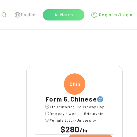
English
AI Match
Register/Login
r
Chine
Form 5,Chinese
1 to 1 tutoring-Causeway Bay
One day a week -1.5Hour/cls
Female tutor-University
$280
/
hr