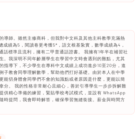
的導師。雖然主修商科，但我對中文科及其他主科教學充滿熱
總成績為5，閱讀卷更考獲5*，語文根基紮實，數學成績為4，
本人普通話標準且流利，擁有二甲普通話證書。 我擁有1年半在補習社
生。我深明不同年齡層學生在學習中文時會遇到的難點，尤其
的指導下，不少學生在專科中文成績上成功進步10至20分，進
例子教會同學理解數學，幫助他們打好基礎。由於本人在中學
更能切身體會同學們不會的知識點或者原因是什麼，更能以簡
拿分。 我的性格非常耐心且細心，善於引導學生一步步拆解難
供精心準備的練習，緊貼學校考試模式，並設有 WhatsApp
隨時提問，我會即時解答，確保學習無縫銜接。薪金與時間方
課