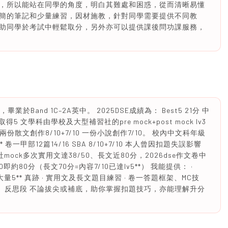
，所以能站在同學的角度，明白其難處和困惑，從而清晰易懂
簡的筆記和少量練習，因材施教，針對同學需要提供不同教
助同學於考試中輕鬆取分，另外亦可以提供課後問功課服務，
畢業於Band 1C–2A英中。 2025DSE成績為： Best5 21分 中
得5 文學科由學校及大型補習社的pre mock+post mock lv3
兩份散文創作8/10+7/10 一份小說創作7/10。 校內中文科年級
 卷一甲部12篇14/16 SBA 8/10+7/10 本人曾因扣題失誤影響
ock多次實用文達38/50、長文近80分，2026dse作文卷中
約80分（長文70分=內容7/10已達lv5**） 我能提供： ·
、大量5** 真跡 · 實用文及長文題目練習 · 卷一答題框架、MC技
鋪排、反思段 不論拔尖或補底，助你掌握扣題技巧，亦能理解升分