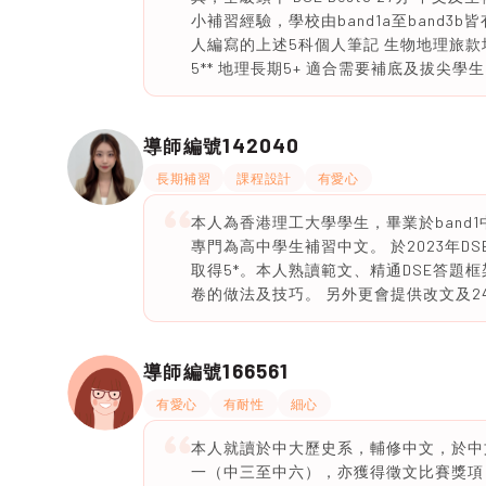
小補習經驗，學校由band1a至band3
人編寫的上述5科個人筆記 生物地理旅款均有練
5** 地理長期5+ 適合需要補底及拔尖學生
142040
導師編號
長期補習
課程設計
有愛心
本人為香港理工大學學生，畢業於band
專門為高中學生補習中文。 於2023年D
取得5*。本人熟讀範文、精通DSE答題
卷的做法及技巧。 另外更會提供改文及24小
166561
導師編號
有愛心
有耐性
細心
本人就讀於中大歷史系，輔修中文，於中
一（中三至中六），亦獲得徵文比賽獎項