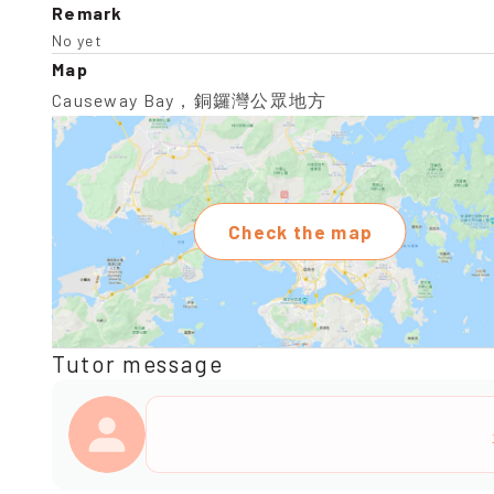
Remark
No yet
Map
Causeway Bay，銅鑼灣公眾地方
Check the map
Tutor message