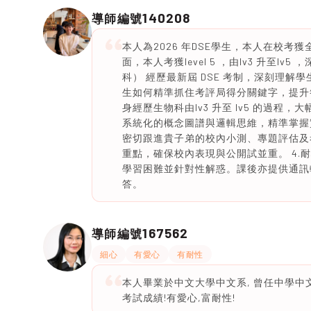
140208
導師編號
本人為2026 年DSE學生，本人在校考獲
面，本人考獲level 5 ，由lv3 升至lv
科） 經歷最新屆 DSE 考制，深刻理解
生如何精準抓住考評局得分關鍵字，提升答題
身經歷生物科由lv3 升至 lv5 的過
系統化的概念圖譜與邏輯思維，精準掌握實
密切跟進貴子弟的校內小測、專題評估及
重點，確保校內表現與公開試並重。 4.
學習困難並針對性解惑。課後亦提供通訊
答。
167562
導師編號
細心
有愛心
有耐性
本人畢業於中文大學中文系, 曾任中學中文
考試成績!有愛心,富耐性!