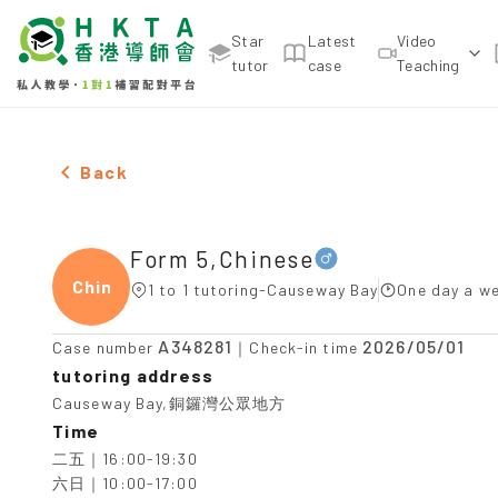
Star
Latest
Video
tutor
case
Teaching
Male Form 5,Chinese，Causeway Bay Tuition reco
Back
Form 5,Chinese
Chine
1 to 1 tutoring-Causeway Bay
One day a we
A348281
2026/05/01
Case number
｜Check-in time
tutoring address
Causeway Bay,銅鑼灣公眾地方
Time
二五｜16:00-19:30

六日｜10:00-17:00