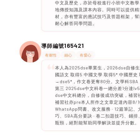
中文及歷史，亦於母校進行小班中文教學
地傳授知識及課本內容。同時可以提供精
材，亦有豐富的應試技巧及答題框架，幫
耐心解答同學問題。
165421
導師編號
有耐性
細心
有愛心
本人為2025dse畢業生，2026dse自修生，
國語文 取得5 中國文學 取得5* 中國歷史 取
→dse5*，作文卷更奪80分。文學科SBA 
第三 2025dse中文科卷一總分差1分達lv5*
dse中文科總分，自修後成功突破，補習社m
補習社亦pre本人所作之文章定達內容8/10即
WhatsApp問書、改文服務 · 12篇筆記
巧、SBA高分要訣 · 卷二扣題技巧、
瓶頸，絕對能幫助同學解決並提升分數。