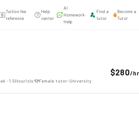
AI
Tuition fee
Help
Find a
Become a
Homework
reference
center
tutor
Tutor
Help
mmendation
$280
/
h
ek -1.5Hour/cls
Female tutor-University