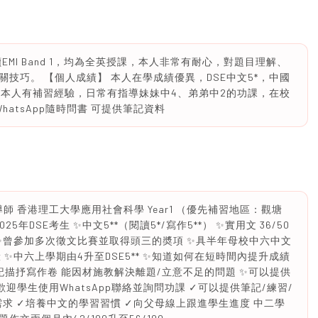
EMI Band 1，均為全英授課，本人非常有耐心，對題目理解、
技巧。 【個人成績】 本人在學成績優異，DSE中文5*，中國
】 本人有補習經驗，日常有指導妹妹中4、弟弟中2的功課，在校
atsApp隨時問書 可提供筆記資料
8歲 女導師 香港理工大學應用社會科學 Year1 （優先補習地區：觀塘
5年DSE考生 ✨中文5**（閱讀5*/寫作5**） ✨實用文 36/50
/100 ✨曾參加多次徵文比賽並取得頭三的奬項 ✨具半年母校中六中文
 ✨中六上學期由4升至DSE5** ✨知道如何在短時間內提升成績
記描抒寫作卷 能因材施教解決離題/立意不足的問題 ✨可以提供
迎學生使用WhatsApp聯絡並詢問功課 ✓可以提供筆記/練習/
需求 ✓培養中文的學習習慣 ✓向父母線上跟進學生進度 中二學