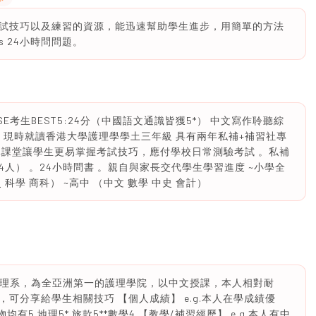
試技巧以及練習的資源，能迅速幫助學生進步，用簡單的方法
s 24小時問問題。
SE考生BEST5:24分（中國語文通識皆獲5*） 中文寫作聆聽綜
名校 現時就讀香港大學護理學學土三年級 具有兩年私補+補習社專
單課堂讓學生更易掌握考試技巧，應付學校日常測驗考試 。私補
-4人） 。24小時問書 。親自與家長交代學生學習進度 ~小學全
科學 商科） ~高中 （中文 數學 中史 會計）
學護理系，為全亞洲第一的護理學院，以中文授課，本人相對耐
可分享給學生相關技巧 【個人成績】 e.g.本人在學成績優
生物均有5 地理5* 旅款5**數學4 【教學/補習經歷】 e.g.本人有中