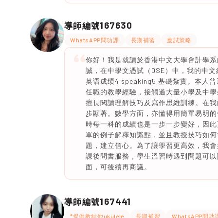
167630
導師編號
WhatsAPP問功課
長期補習
應試策略
你好！我是就讀於香港中文大學會計學系
誠，在中學文憑試（DSE）中，我的中文
英语成绩4 speaking5 基礎紮實。
任職的教學經驗，接觸過大量小學及中學
擅長閱讀理解技巧及寫作思維訓練。在我
步顯著。數學方面，亦懂得用簡單易明的
時每一科的成績也是一步一步變好，因此
單的例子解釋知識點，並且教授技巧如何
題，建立信心。為了讓學習更高效，我會提
課後問書服務，學生溫習時遇到問題可以
面，可後續再商議。
167441
導師編號
*提供教結他ukulele
長期補習
WhatsAPP問功