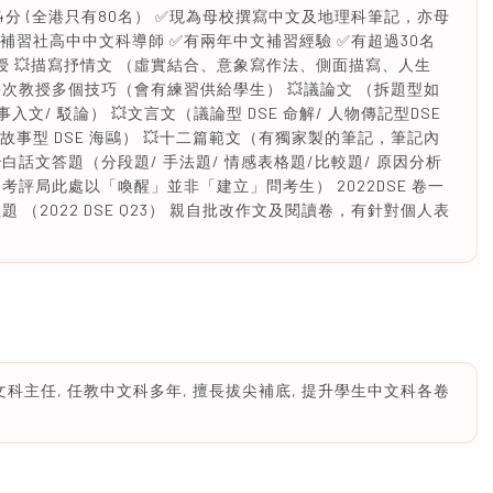
卷二74分 (全港只有80名） ✅現為母校撰寫中文及地理科筆記，亦母
補習社高中中文科導師 ✅有兩年中文補習經驗 ✅有超過30名
el 5 教授 💥描寫抒情文 （虛實結合、意象寫作法、側面描寫、人生
次教授多個技巧（會有練習供給學生） 💥議論文 （拆題型如
入文/ 駁論） 💥文言文（議論型 DSE 命解/ 人物傳記型DSE
寓言故事型 DSE 海鷗） 💥十二篇範文（有獨家製的筆記，筆記內
白話文答題（分段題/ 手法題/ 情感表格題/比較題/ 原因分析
題十（考評局此處以「喚醒」並非「建立」問考生） 2022DSE 卷一
（2022 DSE Q23） 親自批改作文及閱讀卷，有針對個人表
科主任, 任教中文科多年, 擅長拔尖補底, 提升學生中文科各卷