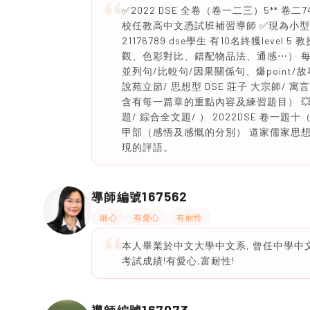
✅2022 DSE 全卷（卷一二三）5** 
校任教高中文憑試班補習導師 ✅現為小型
21176789 dse學生 有10名終獲lev
觀、色彩對比、錯配物品法、通感⋯） 每
並列句/比較句/因果關係句、爆point/故事
說苑立節/ 思想型 DSE 莊子 大宗師/ 
含有每一篇章的重點內容及練習題目） 💥
題/ 綜合全文題/ ） 2022DSE 卷一
甲部（感悟及感慨的分別） 道家儒家思想題 
現的評語。
167562
導師編號
細心
有愛心
有耐性
本人畢業於中文大學中文系, 曾任中學中文
考試成績!有愛心,富耐性!
167073