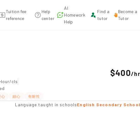
AI
Tuition fee
Help
Find a
Become a
Homework
reference
center
tutor
Tutor
Help
ation
$400
/
h
Hour/cls
ted
愛心
細心
有耐性
Language taught in schools
English Secondary Schoo