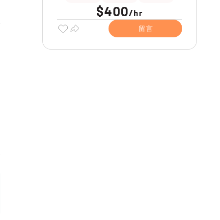
$400
/
hr
留言