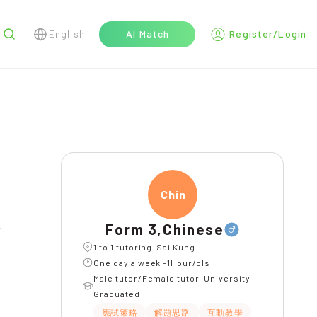
English
AI Match
Register/Login
r
Chine
Form 3,Chinese
l
1 to 1 tutoring-Sai Kung
One day a week -1Hour/cls
Male tutor/Female tutor-University
Graduated
應試策略
解題思路
互動教學