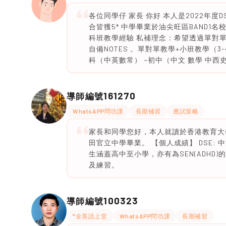
各位同學仔 家長 你好 本人是2022年度D
合皆獲5* 中學畢業於油尖旺區BAND1
科班教學經驗 私補理念：希望透過單對
自備NOTES 。單對單教學+小班教學（3
科（中英數常） ~初中（中文 數學 中西史 
161270
導師編號
WhatsAPP問功課
長期補習
應試策略
家長和同學您好，本人就讀於香港教育大學
田官立中學畢業。 【個人成績】 DSE: 中
生涵蓋高中至小學，亦有為SEN(ADHD
及練習。
100323
導師編號
*全英語上堂
WhatsAPP問功課
長期補習