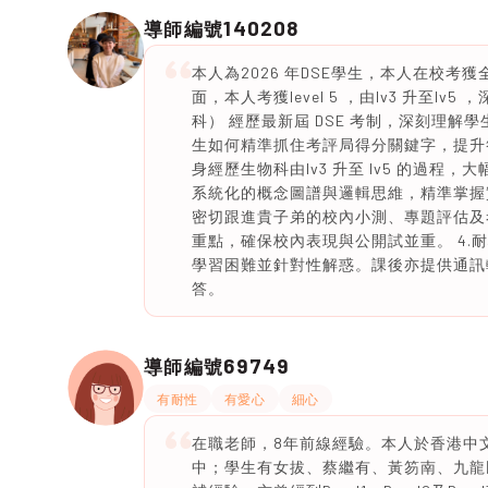
140208
導師編號
本人為2026 年DSE學生，本人在校考獲
面，本人考獲level 5 ，由lv3 升至lv
科） 經歷最新屆 DSE 考制，深刻理解
生如何精準抓住考評局得分關鍵字，提升答題
身經歷生物科由lv3 升至 lv5 的過
系統化的概念圖譜與邏輯思維，精準掌握實
密切跟進貴子弟的校內小測、專題評估及
重點，確保校內表現與公開試並重。 4.
學習困難並針對性解惑。課後亦提供通訊
答。
69749
導師編號
有耐性
有愛心
細心
在職老師，8年前線經驗。本人於香港中
中；學生有女拔、蔡繼有、黃笏南、九龍民