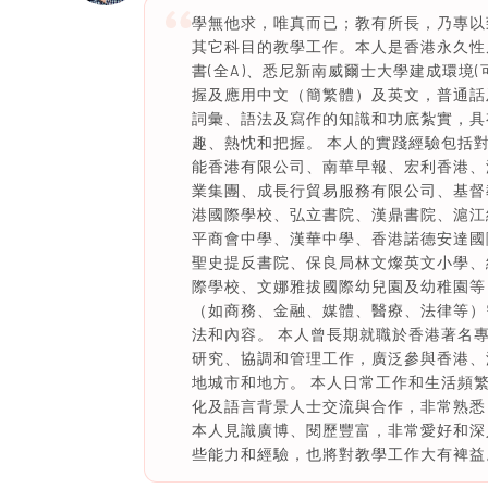
學無他求，唯真而已；教有所長，乃專以
其它科目的教學工作。本人是香港永久性
書(全A)、悉尼新南威爾士大學建成環境
握及應用中文（簡繁體）及英文，普通話
詞彙、語法及寫作的知識和功底紮實，具
趣、熱忱和把握。 本人的實踐經驗包括對知名
能香港有限公司、南華早報、宏利香港、澳洲國
業集團、成長行貿易服務有限公司、基督
港國際學校、弘立書院、漢鼎書院、滬江
平商會中學、漢華中學、香港諾德安達國
聖史提反書院、保良局林文燦英文小學、
際學校、文娜雅拔國際幼兒園及幼稚園等
（如商務、金融、媒體、醫療、法律等）
法和內容。 本人曾長期就職於香港著名
研究、協調和管理工作，廣泛參與香港、
地城市和地方。 本人日常工作和生活頻
化及語言背景人士交流與合作，非常熟悉
本人見識廣博、閱歷豐富，非常愛好和深
些能力和經驗，也將對教學工作大有裨益