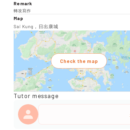
Remark
轉攻寫作
Map
Sai Kung，日出康城
Check the map
Tutor message