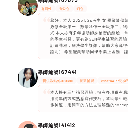
導師編號
有耐性
有愛心
細心
您好，本人 2026 DSE考生 女 畢業
必修全級第一，數學延伸一全級第二，物
式 本人亦有多年協助師妹補習的經驗，
的學生補習，更有為SEN學生補習的經
訂造課程，解決學生疑難，幫助大家奪得
證明） 希望能夠幫助同學學業上困難，謝謝🙇
167441
導師編號
*提供教結他ukulele
長期補習
WhatsAPP問功
本人擁有三年補習經驗，擁有多項獨有應
用簡單的方式熟悉寫作技巧，幫助學生輕
步神速，用簡單的方法去理解難的concep
141412
導師編號