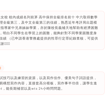
於傳統女校 校內成績名列前茅 高中保持全級排名前十 中六取得數學
理全級第三，及中文全級第三的佳績，熟悉近年考評局出題模
常指導家中兄弟姊妹學業，亦於陳校長義補天地幫助有經濟困難
驗，明白不同學生在學習上的困難，能夠針對不同學業困難度身
佳績 （已申請香港警務處提供的性罪行定罪紀錄查核，可提供
‍♀️
課
試技巧以及練習的資源，以及寫作佳作、優美句子詞語提供，
易構想寫作內容，直接套高分模板，寫作事半功倍，讓學生進
t，能長期補習以及wts 24小時問問題。