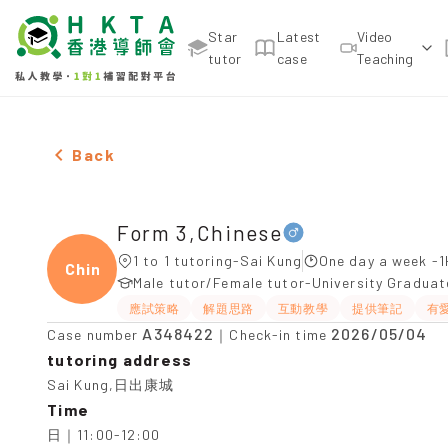
Star
Latest
Video
tutor
case
Teaching
Male Form 3,Chinese，Sai Kung Tuition recommend
Back
Form 3,Chinese
1 to 1 tutoring-Sai Kung
One day a week -1
Chine
Male tutor/Female tutor-University Gradua
應試策略
解題思路
互動教學
提供筆記
有
A348422
2026/05/04
Case number
｜Check-in time
tutoring address
Sai Kung,日出康城
Time
日｜11:00-12:00