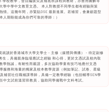
and3 學校教學，曾自編拔尖及補底班課程與教材，亦善用圖解等
文大學中學中文教育文憑。 本人對教授不同學生都有經驗與策
熱情。這幾年間，亦緊貼DSE 最新進展。若補習，會兼顧題型
本人期盼能成為你們可靠的導師：）
人現就讀於香港城市大學文學士 - 主修（媒體與傳播） - 待定副修
DSE考生，具備親身臨場應試之經驗 和心得，更於文憑試及校內取
人極具教學熱誠，有耐性而嚴謹，多次協助學童有技巧地應付文憑
導服務和海量的獨家及校本教學資源（例如筆記、試卷、星級
學校及補習社任職補課導師，具備一定教學經驗（包括輔導SEN學
任中文試前溫習班教員，協助同學備戰中文科考試。