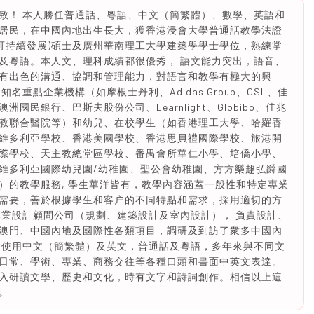
致！ 本人勝任普通話、粵語、中文（簡繁體）、數學、英語和
居民，在中國內地出生長大，獲香港浸會大學普通話教學法證
(可持續發展)碩士及廣州華南理工大學建築學學士學位，熟練掌
及粵語。本人文、理科成績都很優秀， 語文能力突出，語音、
有出色的溝通、協調和管理能力，對語言和教學有極大的興
重點企業機構（如摩根士丹利、Adidas Group、CSL、佳
民銀行、巴斯夫股份公司、Learnlight、Globibo、佳兆
教聯合醫院等）和幼兒、在校學生（如香港理工大學、哈羅香
維多利亞學校、香港美國學校、香港思貝禮國際學校、旅港開
際學校、天主教總堂區學校、番禺會所華仁小學、培僑小學、
維多利亞國際幼兒園/幼稚園、聖公會幼稚園、方方樂趣弘爵國
）的教學服務, 學生華洋皆有，教學內容涵蓋一般性和特定專業
需要，善於根據學生和客户的不同特點和需求，採用適切的方
專業設計顧問公司（規劃、建築設計及室內設計）， 負責設計、
澳門、中國內地及國際性各類項目，調研及到訪了衆多中國內
繁使用中文（簡繁體）及英文，普通話及粵語，多年來與不同文
日常、學術、專業、商務交往等各種口頭和書面中英文表達。
入研讀文學、歷史和文化，時有文字和詩詞創作。相信以上這
。