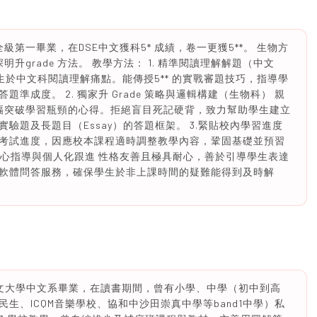
全級第一畢業，在DSE中文獲科5* 成績，卷一更獲5**。 生物方
5 ，深明升grade 方法。 教學方法： 1. 精準閱讀理解解題（中文
學生於中文科閱讀理解痛點。能傳授5** 的實戰審題技巧，指導學
準成度。 2. 獨家升 Grade 策略與邏輯構建（生物科） 親
程，大幅突破學習瓶頸的心得。拒絕盲目死記硬背，致力幫助學生建立
驗題及長題目（Essay）的答題框架。 3.緊貼校內學習進度
考試進度，因應校本課程適時調整教學內容，鞏固基礎並預習
耐心指導與個人化跟進 性格友善且極具耐心，善於引導學生表達
軟體問答服務，確保學生於非上課時間的疑難能得到及時解
文大學中文系畢業，在讀書期間，曾有小學、中學（初中到高
生、ICQM音樂學校、協和中沙田崇真中學等band1中學）私