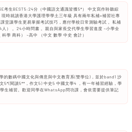
SE考生BEST5:24分（中國語文通識皆獲5*） 中文寫作聆聽綜
名校 現時就讀香港大學護理學學土三年級 具有兩年私補+補習社專
單課堂讓學生更易掌握考試技巧，應付學校日常測驗考試 。私補
-4人） 。24小時問書 。親自與家長交代學生學習進度 ~小學全
科學 商科） ~高中 （中文 數學 中史 會計）
的數碼中國文化與傳意與中文教育系(雙學位)，並於band1 沙
文5*(閱讀5**，作文5) 中史5 中國文學4 ，有一年補習經驗，學
)的學生補習。歡迎同學在WhatsApp問功課，會依需要提供筆記