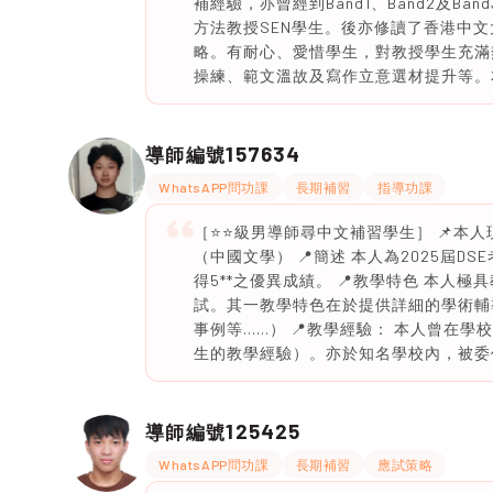
補經驗，亦曾經到Band1、Band2及B
方法教授SEN學生。後亦修讀了香港中
略。有耐心、愛惜學生，對教授學生充滿
操練、範文溫故及寫作立意選材提升等。
157634
導師編號
WhatsAPP問功課
長期補習
指導功課
［⭐️⭐️級男導師尋中文補習學生］ 📌本
（中國文學） 📍簡述 本人為2025屆
得5**之優異成績。 📍教學特色 本
試。其一教學特色在於提供詳細的學術輔
事例等……） 📍教學經驗： 本人曾在
生的教學經驗）。亦於知名學校內，被委
125425
導師編號
WhatsAPP問功課
長期補習
應試策略