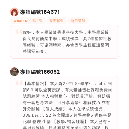
164371
導師編號
WhatsAPP問功課
長期補習
題目講解
你好，本人畢業於香港科技大學，中學畢業於
保良局何蔭棠中學，成績優異，具2年補習社教
導經驗，可協調時間，亦會因學生程度適當調
整課堂節奏。
166052
導師編號
【基本情况】 本人為25年DSE畢業生，ielts 閱
讀8.0 可以全英授課，有大量補習社課程免費🆓
試題練習 本人相對耐心，對題目理解、解題獨
有一套思考方法，可分享給學生相關技巧 亦有
升分關鍵 【個人成績】 本人在學成績優異，
DSE best 5 22 英文閱讀5 數學生物5 選修科是
化學 物理 生物 【教學/補習經歷】 本人已有三
年補習經驗，日常有指導弟弟中四的功課，現