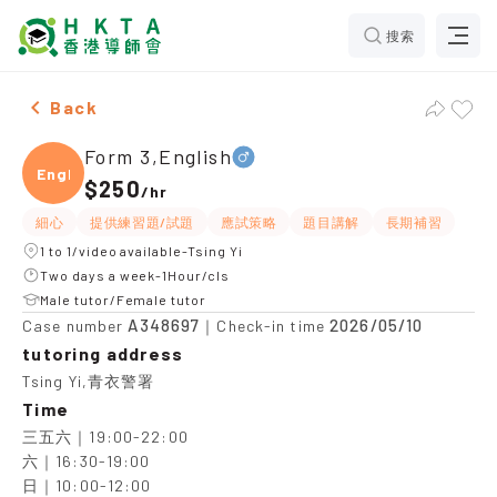
搜索
Male Form 3,English，Tsing Yi Tuition recommendatio
Back
Form 3,English
Engli
$250
/
hr
細心
提供練習題/試題
應試策略
題目講解
長期補習
1 to 1/video available-Tsing Yi
Two days a week-1Hour/cls
Male tutor/Female tutor
A348697
2026/05/10
Case number
｜Check-in time
tutoring address
Tsing Yi,青衣警署
Time
三五六｜19:00-22:00

六｜16:30-19:00

日｜10:00-12:00