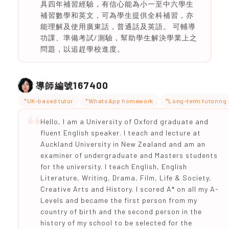
具四年補習經驗，有信心能為小一至中六學生
補習數學和英文，可為學生提供全科補習，亦
能理解及使用廣東話，普通話及英語。 可輔導
功課、準備考試/測驗，幫助學生解決學業上之
問題，以追趕學校進度。
167400
導師編號
*UK-based tutor
*WhatsApp homework
*Long-term tutoring
Hello, I am a University of Oxford graduate and
fluent English speaker. I teach and lecture at
Auckland University in New Zealand and am an
examiner of undergraduate and Masters students
for the university. I teach English, English
Literature, Writing, Drama, Film, Life & Society,
Creative Arts and History. I scored A* on all my A-
Levels and became the first person from my
country of birth and the second person in the
history of my school to be selected for the