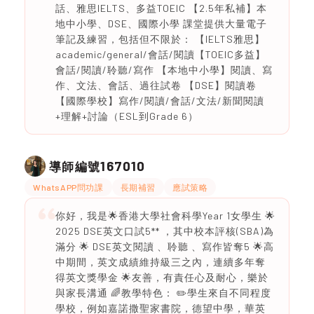
話、雅思IELTS、多益TOEIC 【2.5年私補】本
地中小學、DSE、國際小學 課堂提供大量電子
筆記及練習，包括但不限於： 【IELTS雅思】
academic/general/會話/閱讀【TOEIC多益】
會話/閱讀/聆聽/寫作 【本地中小學】閱讀、寫
作、文法、會話、過往試卷 【DSE】閱讀卷
【國際學校】寫作/閱讀/會話/文法/新聞閱讀
+理解+討論（ESL到Grade 6）
167010
導師編號
WhatsAPP問功課
長期補習
應試策略
你好，我是🌟香港大學社會科學Year 1女學生 🌟
2025 DSE英文口試5** ，其中校本評核(SBA)為
滿分 🌟 DSE英文閱讀 、聆聽 、寫作皆奪5 🌟高
中期間，英文成績維持級三之內，連續多年奪
得英文獎學金 🌟友善，有責任心及耐心，樂於
與家長溝通 🌈教學特色： ✏️學生來自不同程度
學校，例如嘉諾撒聖家書院，德望中學，華英