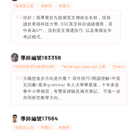
*全英語上堂
有耐性
有愛心
你好！我畢業於九龍塘英文傳統女名校，現就
讀於香港科技大學, DSE英文科目成績優異，其
中有為5**。 流利英文溝通技巧, 以及掌握近年
考試模式。
163356
導師編號
*巳申請性罪行核查SCRC
*What app video call 上裸
*Zoom
大概想進步方向是什麼？ 寫作技巧/閱讀理解/中英
文詞彙/基本grammar 本人大學畢業後，十年多從
事中小學補習，有豐富經驗及補充筆記。 可進一步
共同研究教學方向。
17564
導師編號
*全英語上堂
有愛心
有耐性