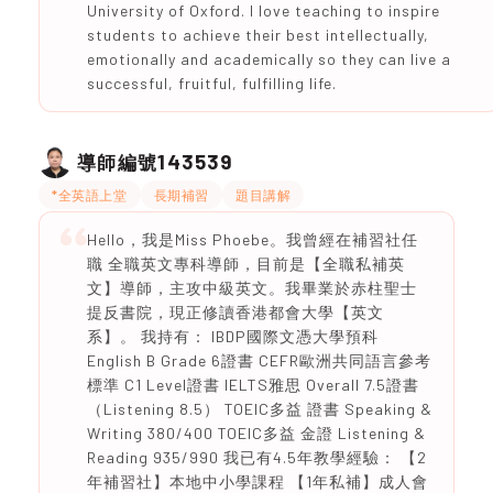
University of Oxford. I love teaching to inspire
students to achieve their best intellectually,
emotionally and academically so they can live a
successful, fruitful, fulfilling life.
143539
導師編號
*全英語上堂
長期補習
題目講解
Hello，我是Miss Phoebe。我曾經在補習社任
職 全職英文專科導師，目前是【全職私補英
文】導師，主攻中級英文。我畢業於赤柱聖士
提反書院，現正修讀香港都會大學【英文
系】。 我持有： IBDP國際文憑大學預科
English B Grade 6證書 CEFR歐洲共同語言參考
標準 C1 Level證書 IELTS雅思 Overall 7.5證書
（Listening 8.5） TOEIC多益 證書 Speaking &
Writing 380/400 TOEIC多益 金證 Listening &
Reading 935/990 我已有4.5年教學經驗： 【2
年補習社】本地中小學課程 【1年私補】成人會