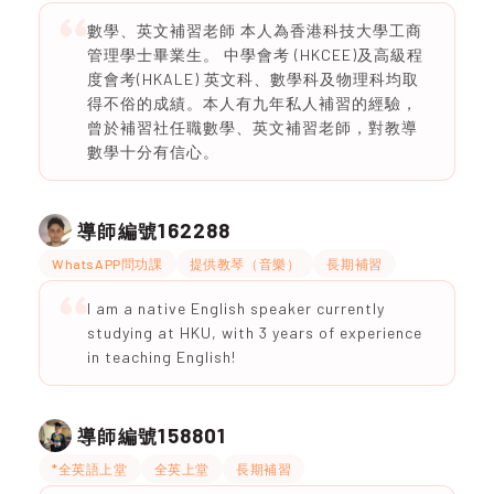
數學、英文補習老師 本人為香港科技大學工商
管理學士畢業生。 中學會考 (HKCEE)及高級程
度會考(HKALE) 英文科、數學科及物理科均取
得不俗的成績。本人有九年私人補習的經驗，
曾於補習社任職數學、英文補習老師，對教導
數學十分有信心。
162288
導師編號
WhatsAPP問功課
提供教琴（音樂）
長期補習
I am a native English speaker currently
studying at HKU, with 3 years of experience
in teaching English!
158801
導師編號
*全英語上堂
全英上堂
長期補習