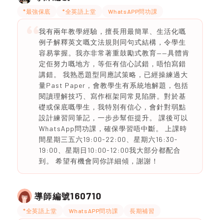
*最強保底
*全英語上堂
WhatsAPP問功課
我有兩年教學經驗，擅長用最簡單、生活化嘅
例子解釋英文嘅文法規則同句式結構，令學生
容易掌握。我亦非常著重鼓勵式教育——具體肯
定佢努力嘅地方，等佢有信心試錯，唔怕寫錯
講錯。 我熟悉題型同應試策略，已經操練過大
量Past Paper，會教學生有系統地解題，包括
閱讀理解技巧、寫作框架同常見陷阱。對於基
礎或保底嘅學生，我特別有信心，會針對弱點
設計練習同筆記，一步步幫佢提升。 課後可以
WhatsApp問功課，確保學習唔中斷。 上課時
間星期三五六19:00-22:00、星期六16:30-
19:00、星期日10:00-12:00我大部分都配合
到。 希望有機會同你詳細傾，謝謝！
160710
導師編號
*全英語上堂
WhatsAPP問功課
長期補習