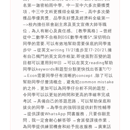
名第一迦密柏雨中學。中一至中六多次榮獲獎
項，中三中文科更獲得全級第一，高中多次榮
獲品學優異獎、品學良好獎及經濟科全級第一
—>校內擔任班會副主席及英文宣傳大師等職
位，為人有耐心及責任感。 [教學風格] →曾經
從中二數學不合格到DSE數學考獲5*,深切明白
同學的需要,可以有效地幫助需要保底的同學進
步🩷 →從英文writing 11/21進步至17-20/21,擁
有自己獨門的英文寫作框架,即使面對百變的題
目都可以運用到🫶🏻 →可以在英文reading幫助
同學以keywords和題型分類更快找出答案💘💘
→Econ需要同學仔有清晰的concept ,除了可以
幫助同學仔釐清概念，避免犯common mistake
的之外，更加可以為同學仔分析不同的題型，
令同學可以以更短的時間和更高的準確率完成
考試 →具備自己的答題思路，可以幫助保底和
拔尖的同學 →為學生的強弱項提供針對性輔導
→提供課後WhatsApp 問書服務，只要你願意
問，我一定會耐心解答😻 →會派發課後作業，
為同學提供練習機會和給予批改服務 →廣東話