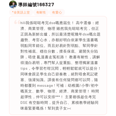
166327
導師編號
*全英語上堂
有耐性
有愛心
hili我係啱啱考完dse嘅應屆生！ 高中選修：經
濟、商業管理、物理 雖然我先啱啱考完，但正
正因為新鮮出爐，所以最清楚呢幾年dse嘅出題
趨勢、考官心水，亦都好明白依家學生溫書嘅
弱點同常錯位。而且好易針對弱點、幫同學針
對性補底、穩住分數，擅長保底、避開失分陷
阱，唔使 亂溫書走冤枉路！ 教書有耐性，講解
得淺白易明，專門幫人捉重點、整理獨家溫書
tips，令學習冇咁沉悶，輕輕鬆鬆就可以提分！
同咪會跟足學生自己節奏教，絕對唔會死記硬
塞、強灌知識。課後有任何疑問都可以問，隨
時都覆到 message ! 可補：幼稚園/小學/初中
嘅英文、數學、物理、經濟、商業管理！ 時間
超彈性，仲可以安排***！ 主要都係趁住考完
DSE 有空餘時間，提升自己、累積教學經驗同
咪最緊要嘅係！幫到貴子女><