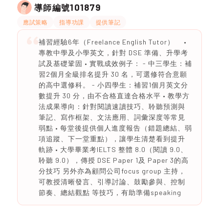
101879
導師編號
應試策略
指導功課
提供筆記
補習經驗6年（Freelance English Tutor） •
專教中學及小學英文，針對 DSE 準備、升學考
試及基礎鞏固 • 實戰成效例子： - 中三學生：補
習2個月全級排名提升 30 名，可選修符合意願
的高中選修科。 - 小四學生：補習1個月英文分
數提升 30 分，由不合格直達合格水平 • 教學方
法成果導向：針對閱讀速讀技巧、聆聽預測與
筆記、寫作框架、文法應用、詞彙深度等常見
弱點 • 每堂後提供個人進度報告（錯題總結、弱
項追蹤、下一堂重點），讓學生清楚看到提升
軌跡 • 大學畢業考IELTS 整體 8.0（閱讀 9.0、
聆聽 9.0），傳授 DSE Paper 1及 Paper 3的高
分技巧 另外亦為顧問公司focus group 主持，
可教授清晰發言、引導討論、鼓勵參與、控制
節奏、總結觀點 等技巧，有助準備speaking