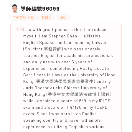
96099
導師編號
*全英語上堂
有耐性
細心
It is with great pleasure that I introduce
myself! I am Stephen Chan II, a Native
English Speaker and an incoming Lawyer
(Solicitor 事務律師) who passionately
teaches English for academic, professional,
and daily use with over 5 years of
experience. I completed my Postgraduate
Certificate in Laws at the University of Hong
Kong (香港大學法學專業證書畢業生) and my
Juris Doctor at the Chinese University of
Hong Kong (香港中文大學讀過法律博士課程),
while I obtained a score of 8/9 in my IELTS
exam and a score of 114/120 in my TOEFL
exam. Since I was born in an English-
speaking country and have had ample
experience in utilizing English in various