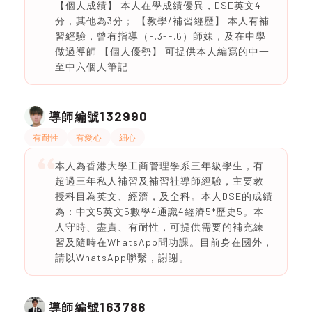
【個人成績】 本人在學成績優異，DSE英文4
分，其他為3分； 【教學/補習經歷】 本人有補
習經驗，曾有指導（F.3-F.6）師妹，及在中學
做過導師 【個人優勢】 可提供本人編寫的中一
至中六個人筆記
132990
導師編號
有耐性
有愛心
細心
本人為香港大學工商管理學系三年級學生，有
超過三年私人補習及補習社導師經驗，主要教
授科目為英文、經濟，及全科。本人DSE的成績
為：中文5英文5數學4通識4經濟5*歷史5。本
人守時、盡責、有耐性，可提供需要的補充練
習及隨時在WhatsApp問功課。目前身在國外，
請以WhatsApp聯繫，謝謝。
163788
導師編號