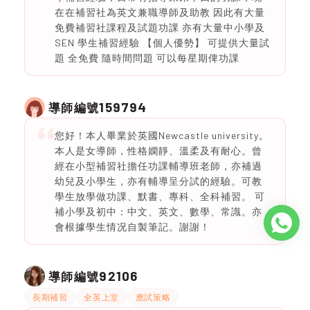
在在補習社為英文兼職導師及助教 因此有大量
免費補習社課程及試題功課 亦有大量中小學及
SEN 學生補習經驗 【個人優勢】 可提供大量試
題 全免費 隨時間問題 可以每星期俾功課
159794
導師編號
您好！本人畢業於英國Newcastle university。
本人是女導師，性格嫻靜、溫柔及有耐心。曾
經在小型補習社擔任功課輔導班老師，亦補過
幼兒及小學生，亦有輔導呈分試的經驗。可教
學生放學做功課、默書、專科、全科補習。 可
補小學及初中：中文、英文、數學、常識。亦
會根據學生情况自製筆記。謝謝！
92106
導師編號
長期補習
全英上堂
應試策略