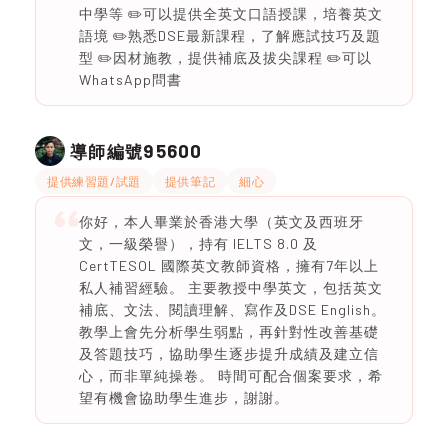
中學等 ✏️可以提供全英文口語授課，培養英文
語境 ✏️熟悉DSE最新課程，了解應試技巧及題
型 ✏️因材施教，提供補底及拔尖課程 ✏️可以
WhatsApp問書
95600
導師編號
提供練習題/試題
提供筆記
細心
你好，本人畢業於香港大學（英文及西班牙
文，一級榮譽），持有 IELTS 8.0 及
CertTESOL 國際英文教師資格，擁有7年以上
私人補習經驗。 主要教授中學英文，包括英文
補底、文法、閱讀理解、寫作及DSE English。
教學上會先分析學生弱點，再針對性改善基礎
及答題技巧，協助學生逐步提升成績及建立信
心，而非單純操卷。 時間可配合個案要求，希
望有機會協助學生進步，謝謝。