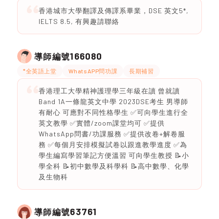
香港城市大學翻譯及傳譯系畢業，DSE 英文5*,
IELTS 8.5, 有興趣請聯絡
166080
導師編號
*全英語上堂
WhatsAPP問功課
長期補習
香港理工大學精神護理學三年級在讀 曾就讀
Band 1A一條龍英文中學 2023DSE考生 男導師
有耐心 可應對不同性格學生 ✅可向學生進行全
英文教學 ✅實體/zoom課堂均可 ✅提供
WhatsApp問書/功課服務 ✅提供改卷+解卷服
務 ✅每個月安排模擬試卷以跟進教學進度 ✅為
學生編寫學習筆記方便溫習 可向學生教授 📝小
學全科 📝初中數學及科學科 📝高中數學、化學
及生物科
63761
導師編號