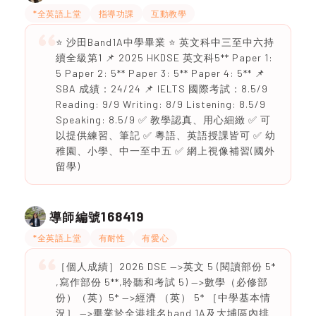
*全英語上堂
指導功課
互動教學
⭐ 沙田Band1A中學畢業 ⭐ 英文科中三至中六持
續全級第1 📌 2025 HKDSE 英文科5** Paper 1:
5 Paper 2: 5** Paper 3: 5** Paper 4: 5** 📌
SBA 成績：24/24 📌 IELTS 國際考試：8.5/9
Reading: 9/9 Writing: 8/9 Listening: 8.5/9
Speaking: 8.5/9 ✅ 教學認真、用心細緻 ✅ 可
以提供練習、筆記 ✅ 粵語、英語授課皆可 ✅ 幼
稚園、小學、中一至中五 ✅ 網上視像補習(國外
留學)
168419
導師編號
*全英語上堂
有耐性
有愛心
［個人成績］2026 DSE —>英文 5 (閱讀部份 5*
,寫作部份 5**,聆聽和考試 5) —>數學（必修部
份）（英）5* —>經濟 （英） 5* ［中學基本情
況］ —>畢業於全港排名band 1A及大埔區內排