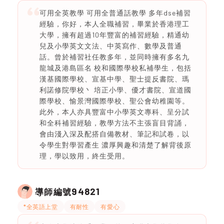
可用全英教學 可用全普通話教學 多年dse補習
經驗，你好，本人全職補習，畢業於香港理工
大學，擁有超過10年豐富的補習經驗，精通幼
兒及小學英文文法、中英寫作、數學及普通
話。曾於補習社任教多年，並同時擁有多名九
龍城及港島區名 校和國際學校私補學生，包括
漢基國際學校、宣基中學、聖士提反書院、瑪
利諾修院學校丶 培正小學、優才書院、宣道國
際學校、愉景灣國際學校、聖公會幼稚園等。
此外，本人亦具豐富中小學英文專科、呈分試
和全科補習經驗，教學方法不主張盲目背誦，
會由淺入深及配搭自備教材、筆記和試卷，以
令學生對學習產生 濃厚興趣和清楚了解背後原
理，學以致用，終生受用。
94821
導師編號
*全英語上堂
有耐性
有愛心