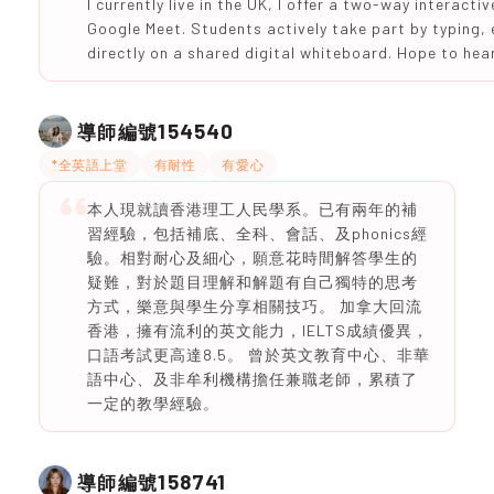
I currently live in the UK, I offer a two-way interacti
Google Meet. Students actively take part by typing,
directly on a shared digital whiteboard. Hope to hea
154540
導師編號
*全英語上堂
有耐性
有愛心
本人現就讀香港理工人民學系。已有兩年的補
習經驗，包括補底、全科、會話、及phonics經
驗。相對耐心及細心，願意花時間解答學生的
疑難，對於題目理解和解題有自己獨特的思考
方式，樂意與學生分享相關技巧。 加拿大回流
香港，擁有流利的英文能力，IELTS成績優異，
口語考試更高達8.5。 曾於英文教育中心、非華
語中心、及非牟利機構擔任兼職老師，累積了
一定的教學經驗。
158741
導師編號