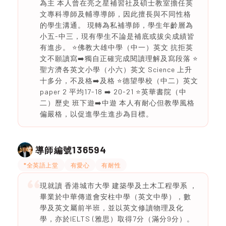
為主 本人曾在亮之星補習社及碩士教室擔任英
文專科導師及輔導導師，因此擅長與不同性格
的學生溝通。 現轉為私補導師，學生年齡層為
小五-中三，現有學生不論是補底或拔尖成績皆
有進步。 ⭐️佛教大雄中學（中一）英文 抗拒英
文不願讀寫➡️獨自正確完成閱讀理解及寫段落 ⭐️
聖方濟各英文小學（小六）英文 Science 上升
十多分，不及格➡️及格 ⭐️德望學校（中二）英文
paper 2 平均17-18 ➡️ 20-21 ⭐️英華書院（中
二）歷史 班下遊➡️中遊 本人有耐心但教學風格
偏嚴格，以促進學生進步為目標。
136594
導師編號
*全英語上堂
有愛心
有耐性
現就讀 香港城市大學 建築學及土木工程學系 ，
畢業於中華傳道會安柱中學（英文中學），數
學及英文屬前半班，並以英文修讀物理及化
學，亦於IELTS (雅思）取得7分（滿分9分）。