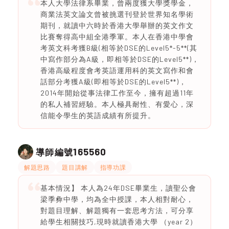
本人大學法律系畢業，曾兩度獲大學獎學金，
商業法英文論文曾被挑選刊登於世界知名學術
期刊，就讀中六時於香港大學舉辦的英文作文
比賽奪得高中組全港季軍。本人在香港中學會
考英文科考獲B級(相等於DSE的Level5*-5**(其
中寫作部分為A級，即相等於DSE的Level5**)，
香港高級程度會考英語運用科的英文寫作和會
話部分考獲A級(即相等於DSE的Level5**)，
2014年開始從事法律工作至今，擁有超過11年
的私人補習經驗。本人極具耐性、有愛心，深
信能令學生的英語成績有所提升。
165560
導師編號
解題思路
題目講解
指導功課
基本情況】 本人為24年DSE畢業生，讀聖公會
梁季彜中學，均為全中授課，本人相對耐心，
對題目理解、解題獨有一套思考方法，可分享
給學生相關技巧,現時就讀香港大學 （year 2）