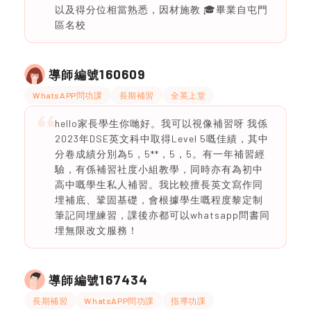
以及得分位相當熟悉，因材施教 🎓畢業自屯門
區名校
160609
導師編號
WhatsAPP問功課
長期補習
全英上堂
hello家長學生你哋好。我可以視像補習呀 我係
2023年DSE英文科中取得Level 5嘅佳績，其中
分卷成績分別為5，5**，5，5。有一年補習經
驗，有係補習社度小組教學，同時亦有為初中
高中嘅學生私人補習。我比較擅長英文寫作同
埋補底、鞏固基礎，會根據學生嘅程度黎定制
筆記同埋練習，課後亦都可以whatsapp問書同
埋無限改文服務！
167434
導師編號
長期補習
WhatsAPP問功課
指導功課