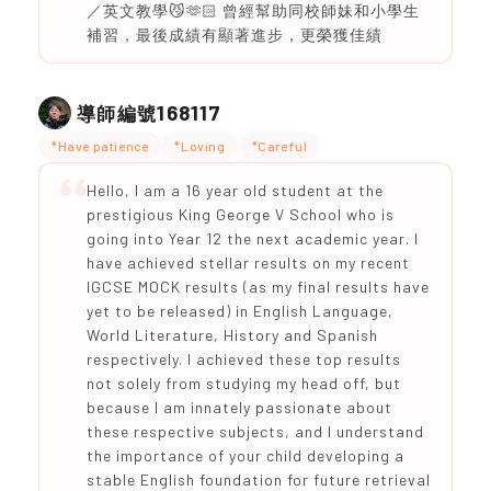
／英文教學😼🫶🏻 曾經幫助同校師妹和小學生
補習，最後成績有顯著進步，更榮獲佳績
168117
導師編號
*Have patience
*Loving
*Careful
Hello, I am a 16 year old student at the
prestigious King George V School who is
going into Year 12 the next academic year. I
have achieved stellar results on my recent
IGCSE MOCK results (as my final results have
yet to be released) in English Language,
World Literature, History and Spanish
respectively. I achieved these top results
not solely from studying my head off, but
because I am innately passionate about
these respective subjects, and I understand
the importance of your child developing a
stable English foundation for future retrieval