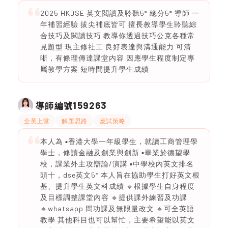
2025 HKDSE 英文閲讀及聆聽5* 總分5* 導師 一
年補習經驗 拔尖補底皆可 擅長教導學生聆聽綜
合技巧及閲讀技巧 教導你透過技巧公克各種常
見題型 現主修社工 良好表達與溝通能力 可清
晰，有條理傳達課堂内容 因應學生程度制定專
屬教學方案 短時間提升學生成績
159263
導師編號
全英上堂
解題思路
應試策略
本人為 ▪️香港大學一年級學生，就讀工商管理學
學士，修讀金融及創業與創新 ▪️畢業於德望學
校，課業外主攻辯論/演講 ▪️中學校內英文排名
頭十，dse英文5* 本人旨在協助學生打好英文根
基、提升學生英文科成績 🔹根據學生自身程度
及目標調整課堂內容 🔹提供課外練習及功課
🔹whatsapp 問功課及無限量改文 🔹可全英語
教學 其他科目也可以幫忙，主要希望能以英文