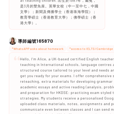
at teaching children. 出生於1987年，屬兔，
是3月的雙魚座。英華女校（中一至中七，中國
文學）；新聞及傳播學士（香港珠海學院）；
教育學碩士（香港教育大學）；佛學碩士（香
港大學）。
165870
導師編號
*WhatsAPP asks about homework
*access to IELTS/Cambridge 
Hello, I'm Alice, a UK-based certified English teache
teaching in International schools, language centres a
structured course tailored to your level and needs an
get you ready for your exams. I offer comprehensive
reteaching, extra materials for developing grammar 
academic essays and active reading (analysis, probl
and preparation for HKDSE: practicing exam styled t
strategies. My students receive a personalised Goog
uploaded class materials, notes, assignments and p
communicate even between classes and I can send m