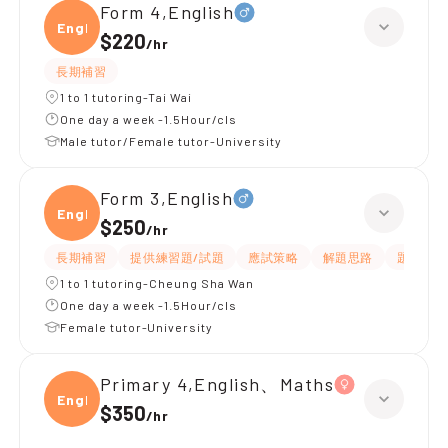
Form 4,English
Engli
$220
/
hr
長期補習
1 to 1 tutoring-Tai Wai
One day a week -1.5Hour/cls
Male tutor/Female tutor-University
Form 3,English
Engli
$250
/
hr
長期補習
提供練習題/試題
應試策略
解題思路
題目講解
1 to 1 tutoring-Cheung Sha Wan
One day a week -1.5Hour/cls
Female tutor-University
Primary 4,English、Maths
Engli
$350
/
hr