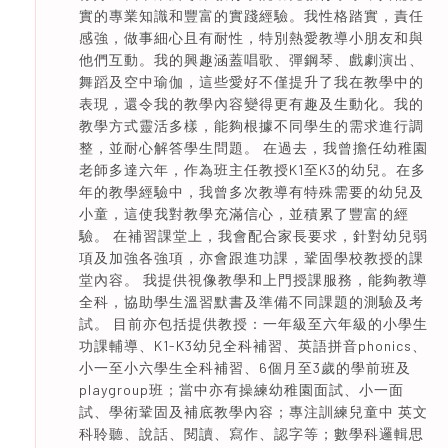
實的專業知識和豐富的實踐經驗。我性格踏實，責任
感強，做事細心且有耐性，特別熱愛教導小朋友和與
他們互動。我的興趣涵蓋唱歌、彈鋼琴、戲劇演出、
舞蹈及空中瑜伽，這些愛好不僅提升了我在教學中的
表現，還令我的教學內容變得更有趣及生動化。我的
教學方式靈活多樣，能夠根據不同學生的需求進行調
整，並耐心解答學生問題。 在過去，我曾擔任幼稚園
老師多達六年，作為班主任教授K1至K3的幼兒。在多
年的教學經驗中，我曾多次教導有特殊需要的幼兒及
小童，這使我對教學充滿信心，並積累了豐富的經
驗。 在補習課堂上，我會配合家長要求，針對幼兒弱
項及加強各強項，亦會跟進功課，鞏固學校教授的課
堂內容。 我提供視像教學和上門授課服務，能夠教導
全科，協助學生溫習默書及準備不同課題的測驗及考
試。 目前亦包括提供教授：一年級至六年級的小學生
功課輔導、K1-K3幼兒全科補習、英語拼音phonics、
小一至小六學生全科補習、6個月至3歲的學前班及
playgroup班；當中亦有操練幼稚園面試、小一面
試、學術鞏固及補底教學內容；專注訓練兒童中 英文
科聆聽、說話、閱讀、寫作、認字等；數學科邏輯思