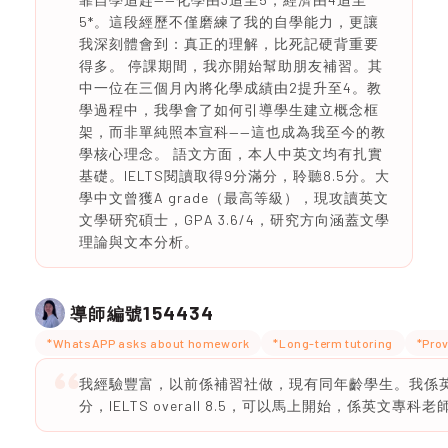
5*。這段經歷不僅磨練了我的自學能力，更讓
我深刻體會到：真正的理解，比死記硬背重要
得多。 停課期間，我亦開始幫助朋友補習。其
中一位在三個月內將化學成績由2提升至4。教
學過程中，我學會了如何引導學生建立概念框
架，而非單純照本宣科——這也成為我至今的教
學核心理念。 語文方面，本人中英文均有扎實
基礎。IELTS閱讀取得9分滿分，聆聽8.5分。大
學中文曾獲A grade（最高等級），現攻讀英文
文學研究碩士，GPA 3.6/4，研究方向涵蓋文學
理論與文本分析。
154434
導師編號
*WhatsAPP asks about homework
*Long-term tutoring
*Prov
我經驗豐富，以前係補習社做，現有同年齡學生。我係英文
分，IELTS overall 8.5，可以馬上開始，係英文專科老