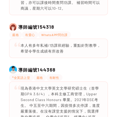
習，亦可以課後時間查問功課。 補習時間可以
商議，星期六可以10-12。
154318
導師編號
嚴格
有愛心
WhatsAPP問功課
本人有多年私補/功課班經驗，重點針對教學，
希望令學生成績有所改善
144368
導師編號
*全英語上堂
嚴格
有耐性
現為香港中文大學英文文學研究碩士生（首學
期GPA 3.6/4），本科主修工商管理，Upper
Second Class Honours 畢業。2021年DSE考
生。 中五至中六期間，因疫情多次停課，進度
嚴重落後。在沒有課堂支援的情況下，我選擇
靠自學追趕——化學由3追至5，經濟由4追至