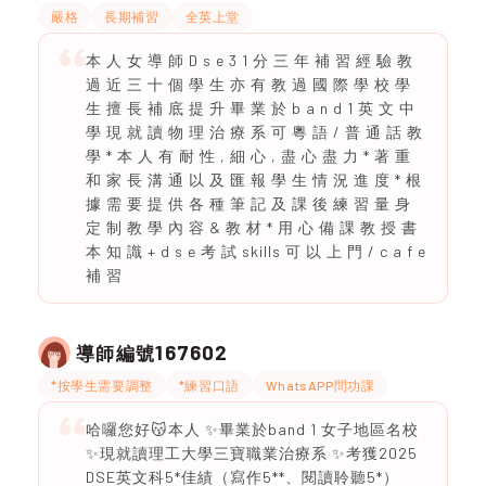
嚴格
長期補習
全英上堂
本 ⼈ 女 導 師 D s e 3 1 分 三 年 補 習 經 驗 教
過 近 三 ⼗ 個 學 ⽣ 亦 有 教 過 國 際 學 校 學
⽣ 擅 長 補 底 提 升 畢 業 於 b a n d 1 英 ⽂ 中
學 現 就 讀 物 理 治 療 系 可 粵 語 / 普 通 話 教
學 * 本 ⼈ 有 耐 性 , 細 ⼼ , 盡 ⼼ 盡 ⼒ * 著 重
和 家 長 溝 通 以 及 匯 報 學 ⽣ 情 況 進 度 * 根
據 需 要 提 供 各 種 筆 記 及 課 後 練 習 量 ⾝
定 制 教 學 內 容 & 教 材 * ⽤ ⼼ 備 課 教 授 書
本 知 識 + d s e 考 試 skills 可 以 上 ⾨ / c a f e
補 習
167602
導師編號
*按學生需要調整
*練習口語
WhatsAPP問功課
哈囉您好😽本人 ✨畢業於band 1 女子地區名校
✨現就讀理工大學三寶職業治療系 ✨考獲2025
DSE英文科5*佳績（寫作5**、閱讀聆聽5*）