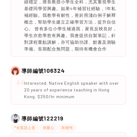
績穩定，擅長教授小學生全科，尤其重視學生
基礎同學習興趣。如果4年補習社經驗，1年私
補經驗。我教學有耐性，善於用淺白例子解釋
概念，幫助學生建立正確學習方法，提升自信
心。 曾有多位小學生補過我，家長反映良好，
學生亦愈學愈有興趣。我會提供自製筆記，針
對課程重點講解，亦可協助功課、默書及測驗
準備。長期配合無問題，期待有機會合作
106324
導師編號
Interested. Native English speaker with over
20 years of experience teaching in Hong
Kong. $250/hr minimum
122219
導師編號
*全英語上堂
有愛心
有耐性