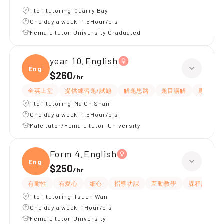
1 to 1 tutoring-Quarry Bay
One day a week -1.5Hour/cls
Female tutor-University Graduated
year 10,English
Engli
$260
/
hr
全英上堂
提供練習題/試題
解題思路
題目講解
應試策略
1 to 1 tutoring-Ma On Shan
One day a week -1.5Hour/cls
Male tutor/Female tutor-University
Form 4,English
Engli
$250
/
hr
有耐性
有愛心
細心
指導功課
互動教學
課程設計
1 to 1 tutoring-Tsuen Wan
One day a week -1Hour/cls
Female tutor-University