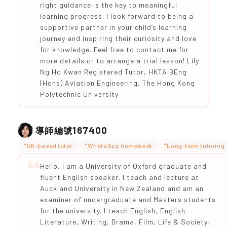
right guidance is the key to meaningful
learning progress. I look forward to being a
supportive partner in your child’s learning
journey and inspiring their curiosity and love
for knowledge. Feel free to contact me for
more details or to arrange a trial lesson! Lily
Ng Ho Kwan Registered Tutor, HKTA BEng
(Hons) Aviation Engineering, The Hong Kong
Polytechnic University
167400
導師編號
*UK-based tutor
*WhatsApp homework
*Long-term tutoring
Hello, I am a University of Oxford graduate and
fluent English speaker. I teach and lecture at
Auckland University in New Zealand and am an
examiner of undergraduate and Masters students
for the university. I teach English, English
Literature, Writing, Drama, Film, Life & Society,