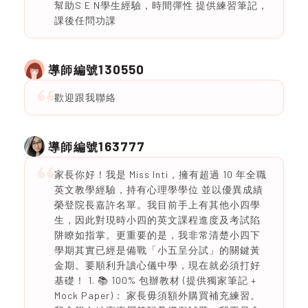
幫助S E N學生經驗，時間彈性 提供練習筆記，
課後任問功課
130550
導師編號
歡迎跟我聯絡
163777
導師編號
家長你好！我是 Miss Inti，擁有超過 10 年全職
英文教學經驗，持有心理學學位 並以優異成績
榮登院長嘉許名單。我目前手上有其他小四學
生，因此對現時小四的英文課程進度及考試陷
阱瞭如指掌。更重要的是，我非常清楚小四下
學期其實已經是備戰「小五呈分試」的關鍵黃
金期。要順利升讀心儀中學，現在就必須打好
基礎！ 1. 📚 100% 包辦教材 (提供獨家筆記 +
Mock Paper)： 家長毋須額外購買補充練習。