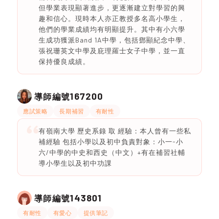
但學業表現顯著進步，更逐漸建立對學習的興
趣和信心。現時本人亦正教授多名高小學生，
他們的學業成績均有明顯提升。其中有小六學
生成功獲派Band 1A中學，包括鄧顯紀念中學、
張祝珊英文中學及庇理羅士女子中學，並一直
保持優良成績。
167200
導師編號
應試策略
長期補習
有耐性
有嶺南大學 歷史系錄 取 經驗：本人曾有一些私
補經驗 包括小學以及初中負責對象：小一-小
六/中學的中史和西史（中文）+有在補習社輔
導小學生以及初中功課
143801
導師編號
有耐性
有愛心
提供筆記