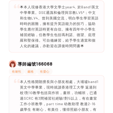
🌟本人現修香港大學文學士year4, 於Band1英文
中學畢業。DSE通識和倫理與宗教LV5*；中文
和生物LV4。曾到美國交流，明白學生學習英語
時時的困難，擁有提升英語能力的技巧，協助
學生應付英語時更有自信。擁有四年中小學生
補習經驗，任教學生包括瑪利諾、德望、庇理
羅和聖保祿。可自備練習，給予學生適當和個
人化的建議，亦歡迎在課後時間問書🌟
166068
導師編號
有耐性
嚴格
有愛心
本人性格開朗擅長與小朋友相處，大埔墟band1
英文中學畢業，現時就讀香港理工大學 返過到
校1對10教學包括寫作班，畫班，功輔班，已通
過SCRC 有3間補習社經驗1對5以上，有在畫室
工作小班教學，part time 幼教助理 教過2-16
歲學生 有耐心，有責任，懂得照顧小朋友，有