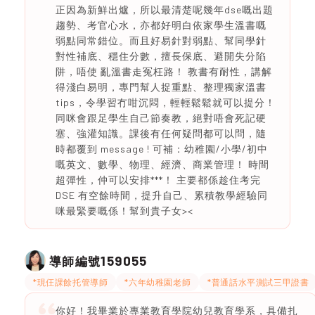
正因為新鮮出爐，所以最清楚呢幾年dse嘅出題
趨勢、考官心水，亦都好明白依家學生溫書嘅
弱點同常錯位。而且好易針對弱點、幫同學針
對性補底、穩住分數，擅長保底、避開失分陷
阱，唔使 亂溫書走冤枉路！ 教書有耐性，講解
得淺白易明，專門幫人捉重點、整理獨家溫書
tips，令學習冇咁沉悶，輕輕鬆鬆就可以提分！
同咪會跟足學生自己節奏教，絕對唔會死記硬
塞、強灌知識。課後有任何疑問都可以問，隨
時都覆到 message ! 可補：幼稚園/小學/初中
嘅英文、數學、物理、經濟、商業管理！ 時間
超彈性，仲可以安排***！ 主要都係趁住考完
DSE 有空餘時間，提升自己、累積教學經驗同
咪最緊要嘅係！幫到貴子女><
159055
導師編號
*現仼課餘托管導師
*六年幼稚園老師
*普通話水平測試三甲證書
你好！我畢業於專業教育學院幼兒教育學系，具備扎