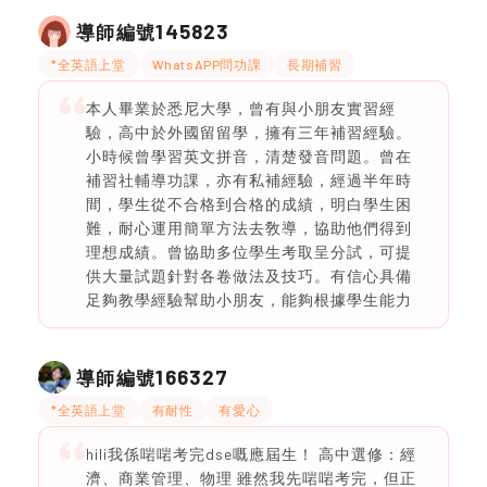
145823
導師編號
*全英語上堂
WhatsAPP問功課
長期補習
本人畢業於悉尼大學，曾有與小朋友實習經
驗，高中於外國留留學，擁有三年補習經驗。
小時候曾學習英文拼音，清楚發音問題。曾在
補習社輔導功課，亦有私補經驗，經過半年時
間，學生從不合格到合格的成績，明白學生困
難，耐心運用簡單方法去敎導，協助他們得到
理想成績。曾協助多位學生考取呈分試，可提
供大量試題針對各卷做法及技巧。有信心具備
足夠教學經驗幫助小朋友，能夠根據學生能力
166327
導師編號
*全英語上堂
有耐性
有愛心
hili我係啱啱考完dse嘅應屆生！ 高中選修：經
濟、商業管理、物理 雖然我先啱啱考完，但正