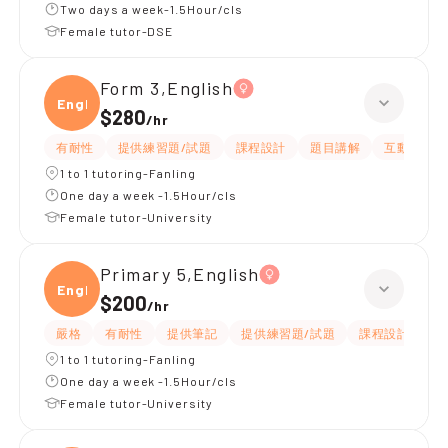
Two days a week-1.5Hour/cls
Female tutor-DSE
Form 3,English
Engli
$280
/
hr
有耐性
提供練習題/試題
課程設計
題目講解
互動教學
1 to 1 tutoring-Fanling
One day a week -1.5Hour/cls
Female tutor-University
Primary 5,English
Engli
$200
/
hr
嚴格
有耐性
提供筆記
提供練習題/試題
課程設計
應
1 to 1 tutoring-Fanling
One day a week -1.5Hour/cls
Female tutor-University