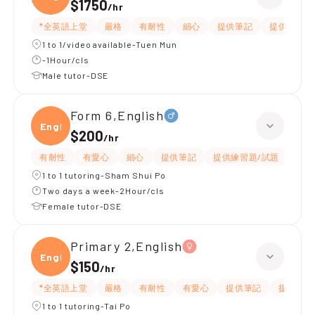
$1750
/
hr
*全英語上堂
嚴格
有耐性
細心
提供筆記
提供練習題
1 to 1/video available-Tuen Mun
-1Hour/cls
Male tutor-DSE
Form 6,English
Engli
$200
/
hr
有耐性
有愛心
細心
提供筆記
提供練習題/試題
指導
1 to 1 tutoring-Sham Shui Po
Two days a week-2Hour/cls
Female tutor-DSE
Primary 2,English
Engli
$150
/
hr
*全英語上堂
嚴格
有耐性
有愛心
提供筆記
提供練習
1 to 1 tutoring-Tai Po