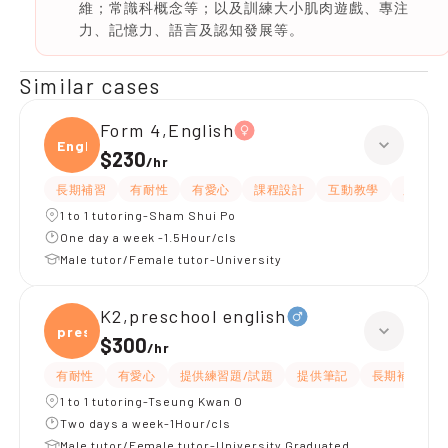
維；常識科概念等；以及訓練大小肌肉遊戲、專注
力、記憶力、語言及認知發展等。
Similar cases
Form 4,English
Engli
$230
/
hr
長期補習
有耐性
有愛心
課程設計
互動教學
題目講
1 to 1 tutoring-Sham Shui Po
One day a week -1.5Hour/cls
Male tutor/Female tutor-University
K2,preschool english
presc
$300
/
hr
有耐性
有愛心
提供練習題/試題
提供筆記
長期補習
1 to 1 tutoring-Tseung Kwan O
Two days a week-1Hour/cls
Male tutor/Female tutor-University Graduated