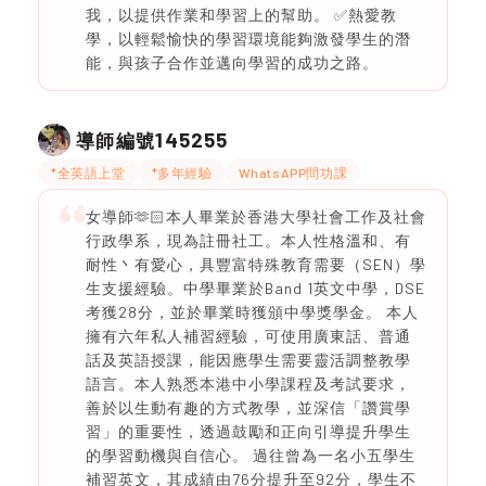
我，以提供作業和學習上的幫助。 ✅熱愛教
學，以輕鬆愉快的學習環境能夠激發學生的潛
能，與孩子合作並邁向學習的成功之路。
145255
導師編號
*全英語上堂
*多年經驗
WhatsAPP問功課
女導師🫶🏻本人畢業於香港大學社會工作及社會
行政學系，現為註冊社工。本人性格溫和、有
耐性丶有愛心，具豐富特殊教育需要（SEN）學
生支援經驗。中學畢業於Band 1英文中學，DSE
考獲28分，並於畢業時獲頒中學獎學金。 本人
擁有六年私人補習經驗，可使用廣東話、普通
話及英語授課，能因應學生需要靈活調整教學
語言。本人熟悉本港中小學課程及考試要求，
善於以生動有趣的方式教學，並深信「讚賞學
習」的重要性，透過鼓勵和正向引導提升學生
的學習動機與自信心。 過往曾為一名小五學生
補習英文，其成績由76分提升至92分，學生不