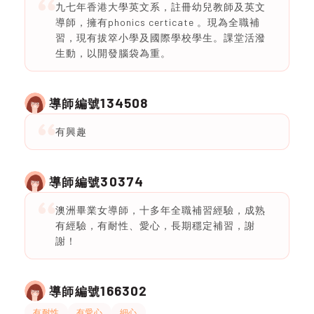
九七年香港大學英文系，註冊幼兒教師及英文
導師，擁有phonics certicate 。現為全職補
習，現有拔箤小學及國際學校學生。課堂活潑
生動，以開發腦袋為重。
134508
導師編號
有興趣
30374
導師編號
澳洲畢業女導師，十多年全職補習經驗，成熟
有經驗，有耐性、愛心，長期穩定補習，謝
謝！
166302
導師編號
有耐性
有愛心
細心