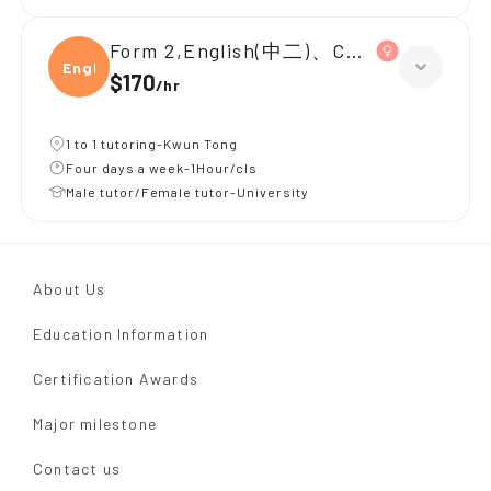
Form 2,English(中二)、Chinese(中二)、
Engli
$170
/
hr
1 to 1 tutoring-Kwun Tong
Four days a week-1Hour/cls
Male tutor/Female tutor-University
About Us
Education Information
Certification Awards
Major milestone
Contact us