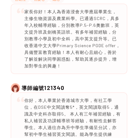
家長你好！本人為香港浸會大學應屆畢業生，
主修生物資源及農業科學。已通過SCRC，具多
年入校輔導經驗，分別教導P.5-P.6奧數班，英
文提升班及劍橋英語班。有多年補習經驗，分
別教導小學及初中全科，高中英文提升等。已
收香港中文大學Primary Science PGDE offer，
具備豐富教育經驗！本人有耐心且細心，善於
了解並解決同學困惑點，幫助其逐步提升，增
加對學生的興趣！
121340
導師編號
你好，本人畢業於香港城市大學，有社工學
位，在DSE中文閱讀奪5*，英文閱讀取得5，通
識及中史科亦取得5。 本人有三年補習經驗，有
私人補習及功課輔導班等經驗，有耐性去解答
學生。本人過往亦為升中學生準備呈分試，亦
幫初中學生補習英文閱讀。能為學生提供練