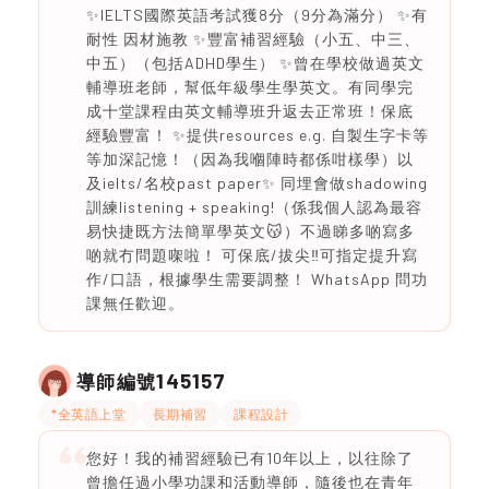
✨IELTS國際英語考試獲8分（9分為滿分） ✨有
耐性 因材施教 ✨豐富補習經驗（小五、中三、
中五）（包括ADHD學生） ✨曾在學校做過英文
輔導班老師，幫低年級學生學英文。有同學完
成十堂課程由英文輔導班升返去正常班！保底
經驗豐富！ ✨提供resources e.g. 自製生字卡等
等加深記憶！（因為我嗰陣時都係咁樣學）以
及ielts/名校past paper✨ 同埋會做shadowing
訓練listening + speaking!（係我個人認為最容
易快捷既方法簡單學英文😽）不過睇多啲寫多
啲就冇問題㗎啦！ 可保底/拔尖‼️可指定提升寫
作/口語，根據學生需要調整！ WhatsApp 問功
課無任歡迎。
145157
導師編號
*全英語上堂
長期補習
課程設計
您好！我的補習經驗已有10年以上，以往除了
曾擔任過小學功課和活動導師，隨後也在青年