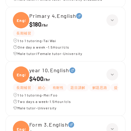
Primary 4,English
Engli
$180
/
hr
長期補習
1 to 1 tutoring-Tai Wai
One day a week -1.5Hour/cls
Male tutor/Female tutor-University
year 10,English
Engli
$400
/
hr
長期補習
細心
有耐性
題目講解
解題思路
提供練習
1 to 1 tutoring-Mei Foo
Two days a week-1.5Hour/cls
Male tutor-University
Form 3,English
Engli