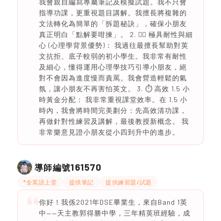
我會親自編寫專屬筆記及模擬試題。我不只會
指導功課，更重視題目講解。我擅長將複雜的
文法轉化為簡單的「拆題秘訣」，確保小朋友
真正明白「點解要咁揀」。 2. 🧘‍♀️ 極具耐性與細
心 (心理學背景優勢)： 我過往最擅長幫助對英
文抗拒、底子較弱的初小學生。我非常有耐性
及細心，懂得運用心理學技巧引導小朋友，絕
對不會因為進度慢而責罵。我會營造輕鬆的氣
氛，讓小朋友不再害怕英文。 3. ⏱️ 高效 1.5 小
時黃金分配： 我非常重視課堂效率。在 1.5 小
時內，我會將時間完美劃分：先高效清功課，
再做針對性練習及講解，最後教授新概念。 我
非常樂意見證小朋友從小四到升中的進步。
161570
導師編號
*全英語上堂
提供筆記
提供練習題/試題
你好！我係2021年DSE畢業生，來自Band 1英
中——天主教郭得勝中學，三年精英班經驗，成