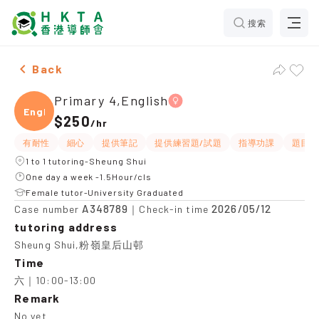
搜索
Female Primary 4,English，Sheung Shui Tuition recom
Back
Primary 4,English
Engli
$250
/
hr
有耐性
細心
提供筆記
提供練習題/試題
指導功課
題目講
1 to 1 tutoring-Sheung Shui
One day a week -1.5Hour/cls
Female tutor-University Graduated
A348789
2026/05/12
Case number
｜Check-in time
tutoring address
Sheung Shui,粉嶺皇后山邨
Time
六｜10:00-13:00
Remark
No yet