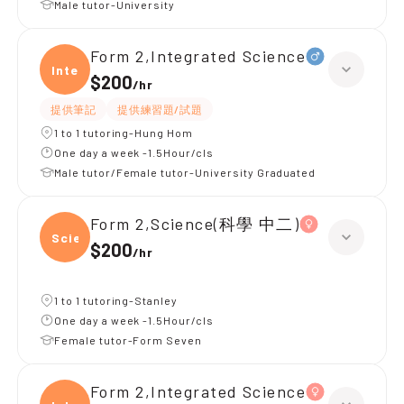
Male tutor-University
Form 2,Integrated Science
Integ
$200
/
hr
提供筆記
提供練習題/試題
1 to 1 tutoring-Hung Hom
One day a week -1.5Hour/cls
Male tutor/Female tutor-University Graduated
Form 2,Science(科學 中二)
Scien
$200
/
hr
1 to 1 tutoring-Stanley
One day a week -1.5Hour/cls
Female tutor-Form Seven
Form 2,Integrated Science