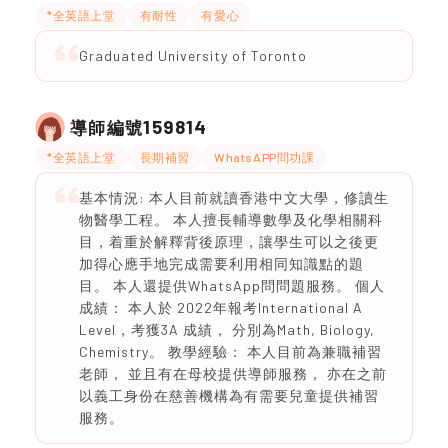
*全英語上堂
有耐性
有愛心
Graduated University of Toronto
159814
導師編號
*全英語上堂
長期補習
WhatsAPP問功課
基本情況: 本人目前就讀香港中文大學，修讀生
物醫學工程。 本人擅長輔導數學及化學相關科
目，着重於解釋背後原理，讓學生可以之後更
加得心應手地完成需要利用相同知識點的題
目。 本人還提供WhatsApp問問題服務。 個人
成績： 本人於 2022年報考International A
Level，考獲3A 成績， 分別為Math, Biology,
Chemistry。 教學經驗： 本人目前為兼職補習
老師， 並且有在母校提供導師服務， 亦在之前
以義工身份在慈善機構為有需要兒童提供補習
服務。