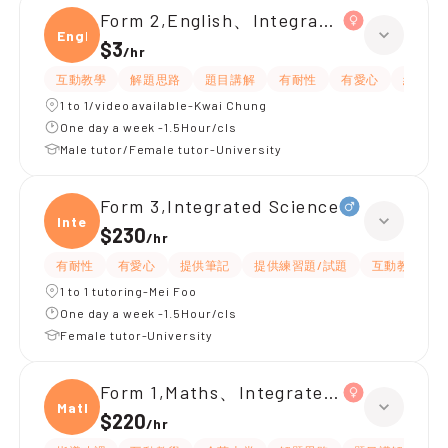
Form 2,English、Integrated Science
Engli
$3
/
hr
互動教學
解題思路
題目講解
有耐性
有愛心
細心
1 to 1/video available-Kwai Chung
One day a week -1.5Hour/cls
Male tutor/Female tutor-University
Form 3,Integrated Science
Integ
$230
/
hr
有耐性
有愛心
提供筆記
提供練習題/試題
互動教學
1 to 1 tutoring-Mei Foo
One day a week -1.5Hour/cls
Female tutor-University
Form 1,Maths、Integrated Science
Maths
$220
/
hr