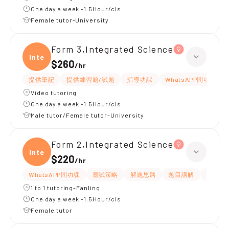
One day a week -1.5Hour/cls
Female tutor-University
Form 3,Integrated Science
Integ
$260
/
hr
提供筆記
提供練習題/試題
指導功課
WhatsAPP問功課
Video tutoring
One day a week -1.5Hour/cls
Male tutor/Female tutor-University
Form 2,Integrated Science
Integ
$220
/
hr
WhatsAPP問功課
應試策略
解題思路
題目講解
指導功
1 to 1 tutoring-Fanling
One day a week -1.5Hour/cls
Female tutor