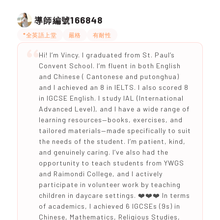
166848
導師編號
*全英語上堂
嚴格
有耐性
Hi! I’m Vincy. I graduated from St. Paul’s
Convent School. I’m fluent in both English
and Chinese ( Cantonese and putonghua)
and I achieved an 8 in IELTS. I also scored 8
in IGCSE English. I study IAL (International
Advanced Level), and I have a wide range of
learning resources—books, exercises, and
tailored materials—made specifically to suit
the needs of the student. I’m patient, kind,
and genuinely caring. I’ve also had the
opportunity to teach students from YWGS
and Raimondi College, and I actively
participate in volunteer work by teaching
children in daycare settings. ❤️❤️❤️ In terms
of academics, I achieved 6 IGCSEs (9s) in
Chinese, Mathematics, Religious Studies,