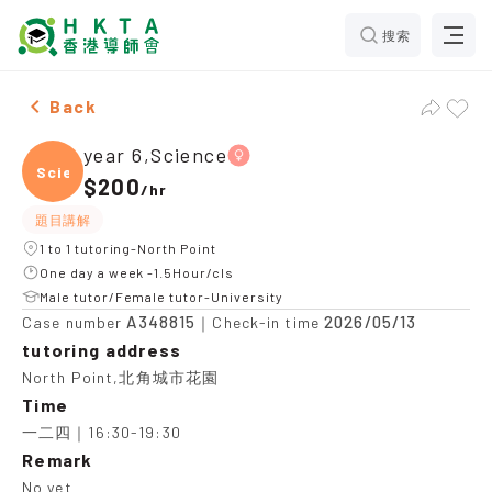
搜索
Female year 6,Science，North Point Tuition recommen
Back
year 6,Science
Scien
$200
/
hr
題目講解
1 to 1 tutoring-North Point
One day a week -1.5Hour/cls
Male tutor/Female tutor-University
A348815
2026/05/13
Case number
｜Check-in time
tutoring address
North Point,北角城市花園
Time
一二四｜16:30-19:30
Remark
No yet