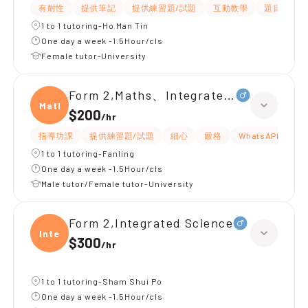
有耐性
提供筆記
提供練習題/試題
互動教學
題目講解
1 to 1 tutoring-Ho Man Tin
One day a week -1.5Hour/cls
Female tutor-University
Form 2,Maths、Integrated Science
Maths
$200
/
hr
指導功課
提供練習題/試題
細心
嚴格
WhatsAPP問功課
1 to 1 tutoring-Fanling
One day a week -1.5Hour/cls
Male tutor/Female tutor-University
Form 2,Integrated Science
Integ
$300
/
hr
1 to 1 tutoring-Sham Shui Po
One day a week -1.5Hour/cls