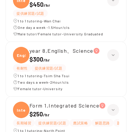
Integ
$450
/
hr
提供練習題/試題
1 to 1 tutoring-Wan Chai
One day a week -1.5Hour/cls
Male tutor/Female tutor-University Graduated
year 8,English、Science
Engli
$300
/
hr
有耐性
提供練習題/試題
1 to 1 tutoring-Tsim Sha Tsui
Two days a week-2Hour/cls
Female tutor-University
Form 1,Integrated Science
Integ
$250
/
hr
長期補習
提供練習題/試題
應試策略
解題思路
題目講解
1 to 1 tutoring-North Point