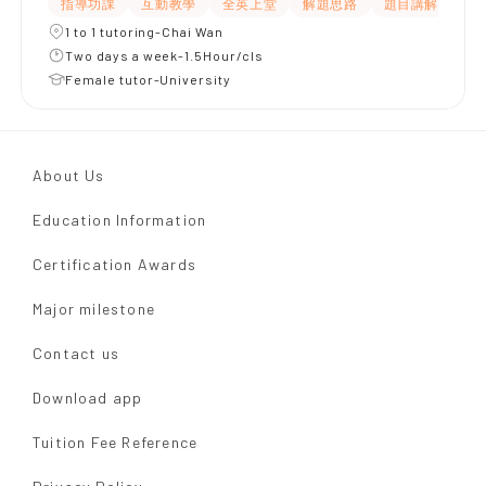
指導功課
互動教學
全英上堂
解題思路
題目講解
提
1 to 1 tutoring-Chai Wan
Two days a week-1.5Hour/cls
Female tutor-University
About Us
Education Information
Certification Awards
Major milestone
Contact us
Download app
Tuition Fee Reference