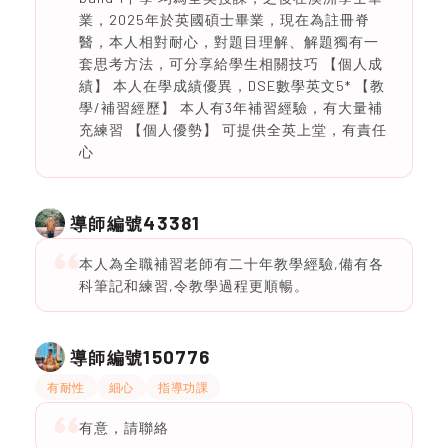
業，2025年於英國碩士畢業，現在為註冊脊
醫，本人相對耐心，對題目理解、解題獨有一
套思考方法，可分享給學生相關技巧 【個人成
績】 本人在學成績優異，DSE數學英文5* 【教
學/補習經歷】 本人有3年補習經驗，有大量補
充練習 【個人優勢】 可提供全英上堂，有責任
心
43381
導師編號
本人為全職補習老師有二十年教學經驗,備有各
科筆記和練習,令教學過程更順暢。
150776
導師編號
有耐性
細心
指導功課
有意，請聯絡