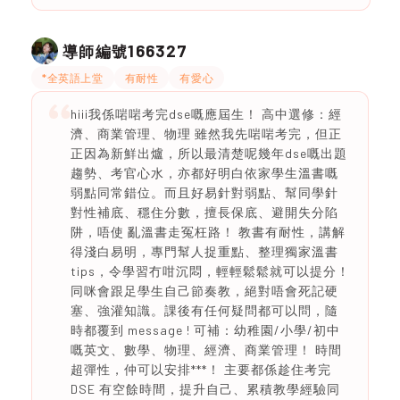
166327
導師編號
*全英語上堂
有耐性
有愛心
hiii我係啱啱考完dse嘅應屆生！ 高中選修：經
濟、商業管理、物理 雖然我先啱啱考完，但正
正因為新鮮出爐，所以最清楚呢幾年dse嘅出題
趨勢、考官心水，亦都好明白依家學生溫書嘅
弱點同常錯位。而且好易針對弱點、幫同學針
對性補底、穩住分數，擅長保底、避開失分陷
阱，唔使 亂溫書走冤枉路！ 教書有耐性，講解
得淺白易明，專門幫人捉重點、整理獨家溫書
tips，令學習冇咁沉悶，輕輕鬆鬆就可以提分！
同咪會跟足學生自己節奏教，絕對唔會死記硬
塞、強灌知識。課後有任何疑問都可以問，隨
時都覆到 message ! 可補：幼稚園/小學/初中
嘅英文、數學、物理、經濟、商業管理！ 時間
超彈性，仲可以安排***！ 主要都係趁住考完
DSE 有空餘時間，提升自己、累積教學經驗同