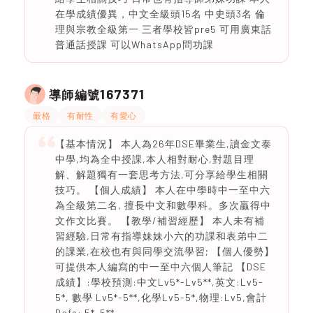
在學成績優異，中文全級頭15名 中史頭3名 倫
理與宗教全級第一 三者學校皆pre5 可用廣東話
普通話授課 可以WhatsApp問功課
167371
導師編號
嚴格
有耐性
有愛心
【基本情況】 本人為26年DSE畢業生,讀金文泰
中學,均為全中授課,本人相對耐心,對題目理
解、解題獨有一套思考方法,可分享給學生相關
技巧。 【個人成績】 本人在中學時中一至中六
為全級第二名, 擅長中文和數學科。多次贏得中
文作文比賽。 【教學/補習經歷】 本人未有補
習經驗,日常有指導妹妹小六的功課和表弟中二
的課業,在校也有與同學交流學習; 【個人優勢】
可提供本人編寫的中一至中六個人筆記 【DSE
成績】:學校預測:中文Lv5*-Lv5**,英文:Lv5-
5*, 數學 Lv5*-5**,化學Lv5-5*,物理:Lv5,會計
Bafs: 5*-5**