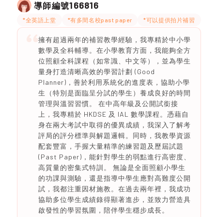
166816
導師編號
*全英語上堂
*有多間名校past paper
*可以提供拍片補習
擁有超過兩年的補習教學經驗，我專精於中小學
數學及全科輔導。在小學教育方面，我能夠全方
位照顧全科課程（如常識、中文等），並為學生
量身打造清晰高效的學習計劃 (Good
Planner)，善於利用系統化的進度表，協助小學
生（特別是面臨呈分試的學生）養成良好的時間
管理與溫習習慣。 在中高年級及公開試銜接
上，我專精於 HKDSE 及 IAL 數學課程。憑藉自
身在兩大考試中取得的優異成績，我深入了解考
評局的評分標準與解題邏輯。同時，我教學資源
配套豐富，手握大量精準的練習題及歷屆試題
(Past Paper)，能針對學生的弱點進行高密度、
高質量的密集式特訓。 無論是全面照顧小學生
的功課與測驗，還是指導中學生應對高難度公開
試，我都注重因材施教。在過去兩年裡，我成功
協助多位學生成績錄得顯著進步，並致力營造具
啟發性的學習氛圍，陪伴學生穩步成長。