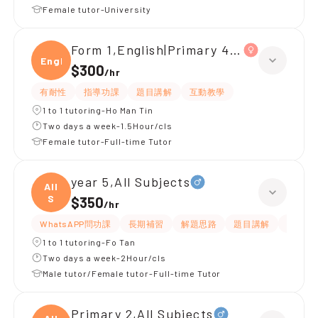
Female tutor-University
Form 1,English|Primary 4,All Subjects
Engli
$300
/
hr
有耐性
指導功課
題目講解
互動教學
1 to 1 tutoring-Ho Man Tin
Two days a week-1.5Hour/cls
Female tutor-Full-time Tutor
year 5,All Subjects
All
S
$350
/
hr
WhatsAPP問功課
長期補習
解題思路
題目講解
課程設
1 to 1 tutoring-Fo Tan
Two days a week-2Hour/cls
Male tutor/Female tutor-Full-time Tutor
Primary 2,All Subjects