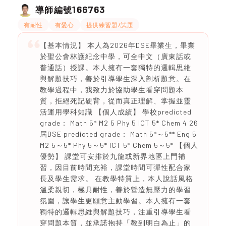
166763
導師編號
有耐性
有愛心
提供練習題/試題
【基本情況】 本人為2026年DSE畢業生，畢業
於聖公會林護紀念中學，可全中文（廣東話或
普通話）授課。本人擁有一套獨特的邏輯思維
與解題技巧，善於引導學生深入剖析題意。在
教學過程中，我致力於協助學生看穿問題本
質，拒絕死記硬背，從而真正理解、掌握並靈
活運用學科知識 【個人成績】 學校predicted
grade： Math 5* M2 5 Phy 5 ICT 5* Chem 4 26
屆DSE predicted grade： Math 5*～5** Eng 5
M2 5～5* Phy 5～5* ICT 5* Chem 5～5* 【個人
優勢】 課堂可安排於九龍或新界地區上門補
習，因目前時間充裕，課堂時間可彈性配合家
長及學生需求。 在教學特質上，本人說話風格
溫柔親切，極具耐性，善於營造無壓力的學習
氛圍，讓學生更願意主動學習。本人擁有一套
獨特的邏輯思維與解題技巧，注重引導學生看
穿問題本質，並承諾抱持「教到明白為止」的