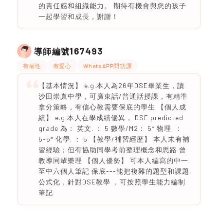
的責任感和組織能力。 期待有機會與您的孩子
一起學習和成長，謝謝！
167493
導師編號
有耐性
有愛心
WhatsAPP問功課
【基本情況】 e.g.本人為26年DSE畢業生，讀
沙田崇真中學，可廣東話/普通話授課，有精準
拿分策略，有信心教需要保底的學生 【個人成
績】 e.g.本人在學成績優異， DSE predicted
grade 為： 英文. ： 5 數學/M2： 5* 物理. ：
5-5* 化學. ： 5 【教學/補習經歷】 本人未有補
習經驗；但有協助同學考前整理概念和思路 曾
教導同輩樂理 【個人優勢】 可本人編寫的中一
至中六個人筆記 保底---能把複雜的題型和課題
公式化，針對DSE教學 ，可按照學生能力編制
筆記