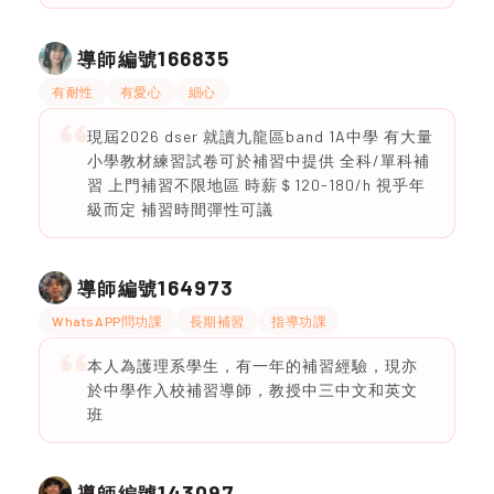
166835
導師編號
有耐性
有愛心
細心
現屆2026 dser 就讀九龍區band 1A中學 有大量
小學教材練習試卷可於補習中提供 全科/單科補
習 上門補習不限地區 時薪＄120-180/h 視乎年
級而定 補習時間彈性可議
164973
導師編號
WhatsAPP問功課
長期補習
指導功課
本人為護理系學生，有一年的補習經驗，現亦
於中學作入校補習導師，教授中三中文和英文
班
143097
導師編號