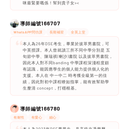
咪最緊要嘅係！幫到貴子女><
166707
導師編號
WhatsAPP問功課
長期補習
全英上堂
本人為26年DSE考生，畢業於拔萃男書院，可
中英授課。本人曾就讀三所不同中學分別是 五
旬節中學、陳瑞祺(喇沙)書院 以及拔萃男書院，
因此本人對不同banding 中學課程深淺程度頗
有認識，能因應學生的個人能力提供個人化的
支援。本人在 中一中二 時考獲全級第一的佳
績，因此對初中課程瞭如指掌，能有效幫助學
生釐清 concept，打穩根基。
166780
導師編號
有耐性
有愛心
細心
本人為2023年DSE畢業生，具高級文憑學歷，