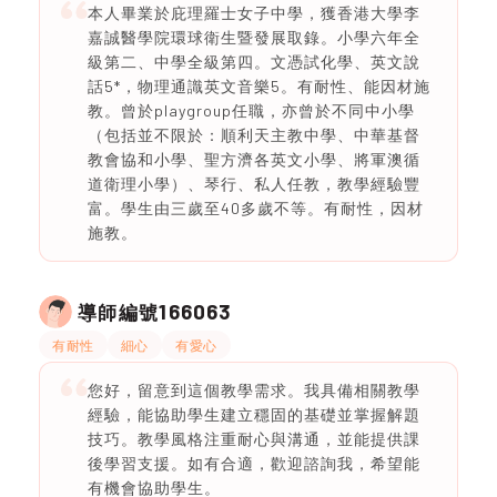
本人畢業於庇理羅士女子中學，獲香港大學李
嘉誠醫學院環球衛生暨發展取錄。小學六年全
級第二、中學全級第四。文憑試化學、英文說
話5*，物理通識英文音樂5。有耐性、能因材施
教。曾於playgroup任職，亦曾於不同中小學
（包括並不限於：順利天主教中學、中華基督
教會協和小學、聖方濟各英文小學、將軍澳循
道衛理小學）、琴行、私人任教，教學經驗豐
富。學生由三歲至40多歲不等。有耐性，因材
施教。
166063
導師編號
有耐性
細心
有愛心
您好，留意到這個教學需求。我具備相關教學
經驗，能協助學生建立穩固的基礎並掌握解題
技巧。教學風格注重耐心與溝通，並能提供課
後學習支援。如有合適，歡迎諮詢我，希望能
有機會協助學生。