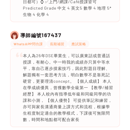
日都可）⌚️ ✅上門/網課/Café授課皆可
Predicted Grade 中文 4 英文5 數學 4 地理 5*
生物 4 化學 4
167437
導師編號
WhatsAPP問功課
長期補習
應試策略
本人為26年DSE畢業生，可以廣東話或普通話
授課，有耐心。中一時我的成績亦只算中等水
平，靠自己逐步摸索技巧，因此對題目理解、
解題獨有一套思考方法，明白數學不是靠死記
硬背，更要理清concept。 【個人成績】 本人
在學成績優異，曾獲數學全級第一 【教學/補習
經歷】 本人校內有指導低年級和同級同學的功
課和小測， 【個人優勢】 可提供筆記和練習，
亦可與家長溝通商量上課方式和流程，根據學
生程度制定適合的教學模式，下課後可無限問
數，時間和地點都可配合家長