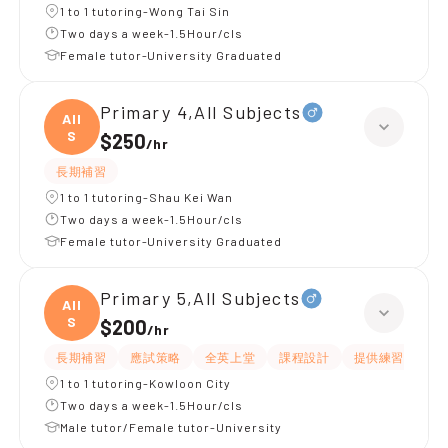
1 to 1 tutoring-Wong Tai Sin
Two days a week-1.5Hour/cls
Female tutor-University Graduated
Primary 4,All Subjects
All
S
$250
/
hr
長期補習
1 to 1 tutoring-Shau Kei Wan
Two days a week-1.5Hour/cls
Female tutor-University Graduated
Primary 5,All Subjects
All
S
$200
/
hr
長期補習
應試策略
全英上堂
課程設計
提供練習題/試題
1 to 1 tutoring-Kowloon City
Two days a week-1.5Hour/cls
Male tutor/Female tutor-University