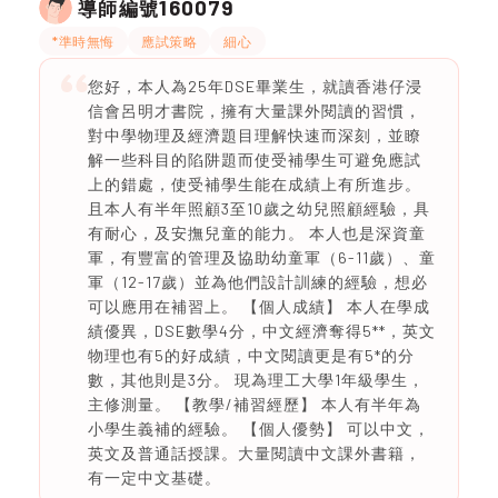
160079
導師編號
*準時無悔
應試策略
細心
您好，本人為25年DSE畢業生，就讀香港仔浸
信會呂明才書院，擁有大量課外閱讀的習慣，
對中學物理及經濟題目理解快速而深刻，並瞭
解一些科目的陷阱題而使受補學生可避免應試
上的錯處，使受補學生能在成績上有所進步。
且本人有半年照顧3至10歲之幼兒照顧經驗，具
有耐心，及安撫兒童的能力。 本人也是深資童
軍，有豐富的管理及協助幼童軍（6-11歲）、童
軍（12-17歲）並為他們設計訓練的經驗，想必
可以應用在補習上。 【個人成績】 本人在學成
績優異，DSE數學4分，中文經濟奪得5**，英文
物理也有5的好成績，中文閱讀更是有5*的分
數，其他則是3分。 現為理工大學1年級學生，
主修測量。 【教學/補習經歷】 本人有半年為
小學生義補的經驗。 【個人優勢】 可以中文，
英文及普通話授課。大量閱讀中文課外書籍，
有一定中文基礎。