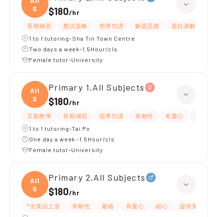
All
S
$180
/
hr
長期補習
應試策略
指導功課
解題思路
題目講解
課
1 to 1 tutoring-Sha Tin Town Centre
Two days a week-1.5Hour/cls
Female tutor-University
Primary 1,All Subjects
All
S
$180
/
hr
互動教學
長期補習
指導功課
有耐性
有愛心
提供練
1 to 1 tutoring-Tai Po
One day a week -1.5Hour/cls
Female tutor-University
Primary 2,All Subjects
All
S
$180
/
hr
*全英語上堂
有耐性
嚴格
有愛心
細心
提供筆記