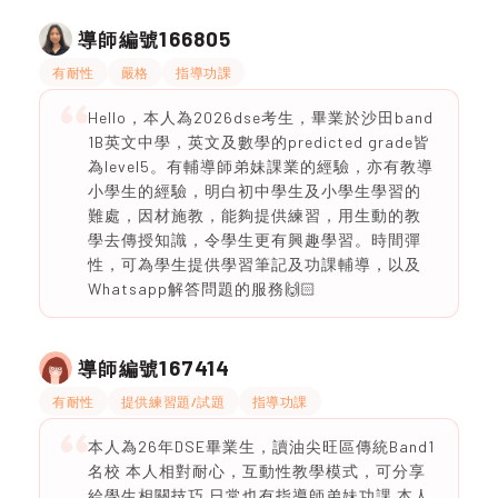
166805
導師編號
有耐性
嚴格
指導功課
Hello，本人為2026dse考生，畢業於沙田band
1B英文中學，英文及數學的predicted grade皆
為level5。有輔導師弟妹課業的經驗，亦有教導
小學生的經驗，明白初中學生及小學生學習的
難處，因材施教，能夠提供練習，用生動的教
學去傳授知識，令學生更有興趣學習。時間彈
性，可為學生提供學習筆記及功課輔導，以及
Whatsapp解答問題的服務🙌🏻
167414
導師編號
有耐性
提供練習題/試題
指導功課
本人為26年DSE畢業生，讀油尖旺區傳統Band1
名校 本人相對耐心，互動性教學模式，可分享
給學生相關技巧 日常也有指導師弟妹功課 本人