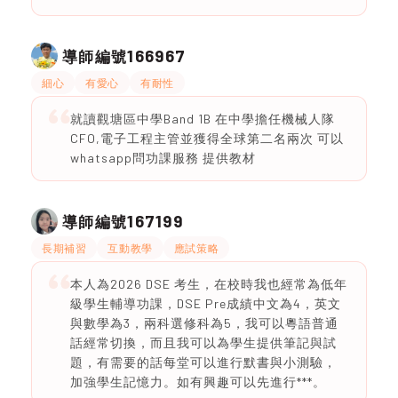
166967
導師編號
細心
有愛心
有耐性
就讀觀塘區中學Band 1B 在中學擔任機械人隊
CFO,電子工程主管並獲得全球第二名兩次 可以
whatsapp問功課服務 提供教材
167199
導師編號
長期補習
互動教學
應試策略
本人為2026 DSE 考生，在校時我也經常為低年
級學生輔導功課，DSE Pre成績中文為4，英文
與數學為3，兩科選修科為5，我可以粵語普通
話經常切換，而且我可以為學生提供筆記與試
題，有需要的話每堂可以進行默書與小測驗，
加強學生記憶力。如有興趣可以先進行***。