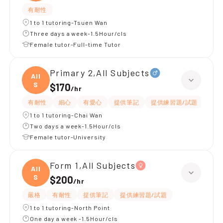
有耐性
1 to 1 tutoring-Tsuen Wan
Three days a week-1.5Hour/cls
Female tutor-Full-time Tutor
Primary 2,All Subjects
All
S
$170
/
hr
有耐性
細心
有愛心
提供筆記
提供練習題/試題
指導
1 to 1 tutoring-Chai Wan
Two days a week-1.5Hour/cls
Female tutor-University
Form 1,All Subjects
All
S
$200
/
hr
嚴格
有耐性
提供筆記
提供練習題/試題
1 to 1 tutoring-North Point
One day a week -1.5Hour/cls