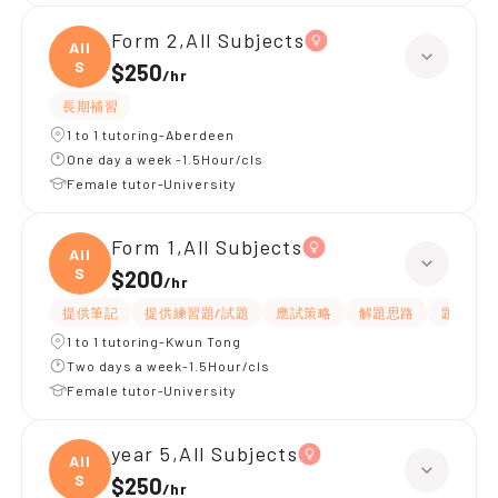
Form 2,All Subjects
All
S
$250
/
hr
長期補習
1 to 1 tutoring-Aberdeen
One day a week -1.5Hour/cls
Female tutor-University
Form 1,All Subjects
All
S
$200
/
hr
提供筆記
提供練習題/試題
應試策略
解題思路
題目講解
1 to 1 tutoring-Kwun Tong
Two days a week-1.5Hour/cls
Female tutor-University
year 5,All Subjects
All
S
$250
/
hr