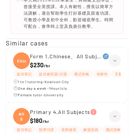
曾接受全英授課。本人有耐性，擅長以簡單方
法講解，適合幫助學生打好基礎及跟進功課。
可教授小學及初中全科，歡迎補底學生。時間
可配合，會準時上堂及負責任教學。
Similar cases
Form 1,Chinese、All Subjects
Chine
$230
/
hr
提供筆記
提供練習題/試題
應試策略
有耐性
互動教學
1 to 1 tutoring-Kowloon City
One day a week -1Hour/cls
Female tutor-University
Primary 4,All Subjects
All
S
$180
/
hr
提供筆記
指導功課
長期補習
解題思路
應試策略
提