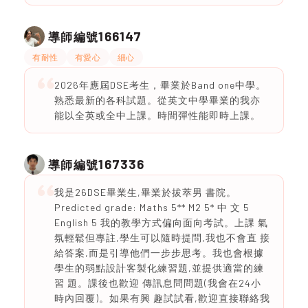
166147
導師編號
有耐性
有愛心
細心
2026年應屆DSE考生，畢業於Band one中學。
熟悉最新的各科試題。從英文中學畢業的我亦
能以全英或全中上課。時間彈性能即時上課。
167336
導師編號
我是26DSE畢業生,畢業於拔萃男 書院。
Predicted grade: Maths 5** M2 5* 中 文 5
English 5 我的教學方式偏向面向考試。上課 氣
氛輕鬆但專註,學生可以隨時提問,我也不會直 接
給答案,而是引導他們一步步思考。我也會根據
學生的弱點設計客製化練習題,並提供適當的練
習 題。課後也歡迎 傳訊息問問題(我會在24小
時內回覆)。如果有興 趣試試看,歡迎直接聯絡我