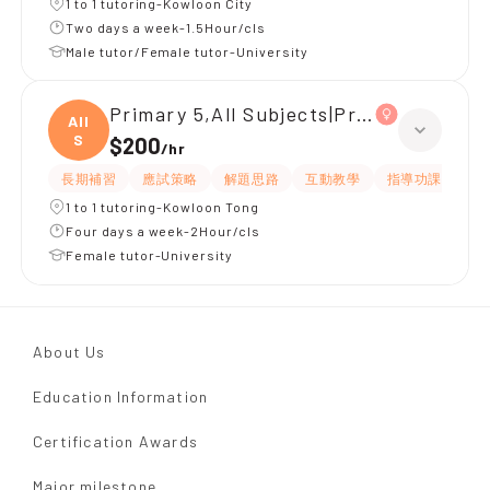
1 to 1 tutoring-Kowloon City
Two days a week-1.5Hour/cls
Male tutor/Female tutor-University
Primary 5,All Subjects|Primary 4,All S
All
S
$200
/
hr
長期補習
應試策略
解題思路
互動教學
指導功課
有
1 to 1 tutoring-Kowloon Tong
Four days a week-2Hour/cls
Female tutor-University
About Us
Education Information
Certification Awards
Major milestone