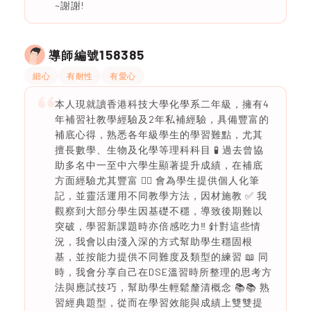
~謝謝!
158385
導師編號
細心
有耐性
有愛心
本人現就讀香港科技大學化學系二年級，擁有4
年補習社教學經驗及2年私補經驗，具備豐富的
補底心得，熟悉各年級學生的學習難點，尤其
擅長數學、生物及化學等理科科目 🧪 過去曾協
助多名中一至中六學生顯著提升成績，在補底
方面經驗尤其豐富 ✍🏻 會為學生提供個人化筆
記，並靈活運用不同教學方法，因材施教 ✅ 我
觀察到大部分學生因基礎不穩，導致後期難以
突破，學習新課題時亦倍感吃力‼️ 針對這些情
況，我會以由淺入深的方式幫助學生穩固根
基，並按能力提供不同難度及類型的練習 📖 同
時，我會分享自己在DSE溫習時所整理的思考方
法與應試技巧，幫助學生輕鬆釐清概念 📚📚 熟
習經典題型，從而在學習效能與成績上雙雙提