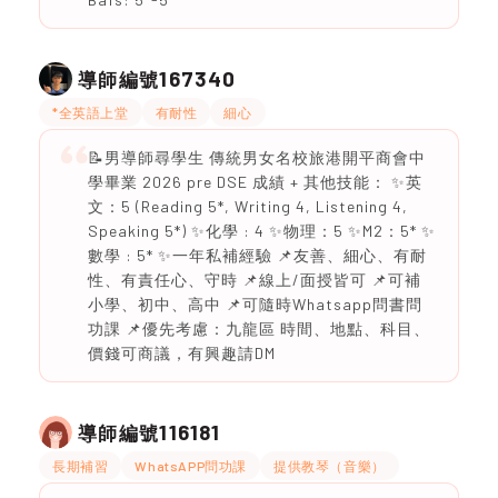
167340
導師編號
*全英語上堂
有耐性
細心
📝男導師尋學生 傳統男女名校旅港開平商會中
學畢業 2026 pre DSE 成績 + 其他技能： ✨英
文：5 (Reading 5*, Writing 4, Listening 4,
Speaking 5*) ✨化學 : 4 ✨物理：5 ✨M2：5* ✨
數學 : 5* ✨一年私補經驗 📌友善、細心、有耐
性、有責任心、守時 📌線上/面授皆可 📌可補
小學、初中、高中 📌可隨時Whatsapp問書問
功課 📌優先考慮：九龍區 時間、地點、科目、
價錢可商議，有興趣請DM
116181
導師編號
長期補習
WhatsAPP問功課
提供教琴（音樂）