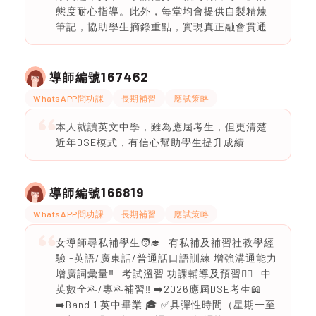
態度耐心指導。此外，每堂均會提供自製精煉
筆記，協助學生摘錄重點，實現真正融會貫通
167462
導師編號
WhatsAPP問功課
長期補習
應試策略
本人就讀英文中學，雖為應屆考生，但更清楚
近年DSE模式，有信心幫助學生提升成績
166819
導師編號
WhatsAPP問功課
長期補習
應試策略
女導師尋私補學生🧑‍🎓 -有私補及補習社教學經
驗 -英語/廣東話/普通話口語訓練 增強溝通能力
增廣詞彙量‼️ -考試溫習 功課輔導及預習❤️‍🔥 -中
英數全科/專科補習‼️ ➡️2026應屆DSE考生📖
➡️Band 1 英中畢業 🎓 ✅具彈性時間（星期一至