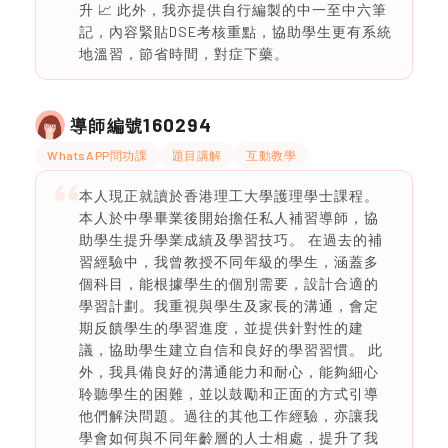
升 📈 此外，我亦提供自行編製的中一至中六筆
記，內容緊貼DSE考核重點，協助學生更有系統
地溫習，節省時間，對症下藥。
160294
導師編號
WhatsAPP問功課
題目講解
互動教學
本人現正就讀於香港理工大學護理學士課程。
本人於中學畢業後開始擔任私人補習導師，協
助學生提升學業成績及學習技巧。 在過去的補
習經驗中，我曾教授不同年級的學生，涵蓋多
個科目，能根據學生的個別需要，設計合適的
學習計劃。我重視與學生及家長的溝通，會定
期反饋學生的學習進度，並提供針對性的建
議，協助學生建立自信和良好的學習習慣。 此
外，我具備良好的溝通能力和耐心，能夠細心
聆聽學生的困難，並以鼓勵和正面的方式引導
他們解決問題。過往的其他工作經驗，亦讓我
學會如何與不同年齡層的人士相處，提升了我