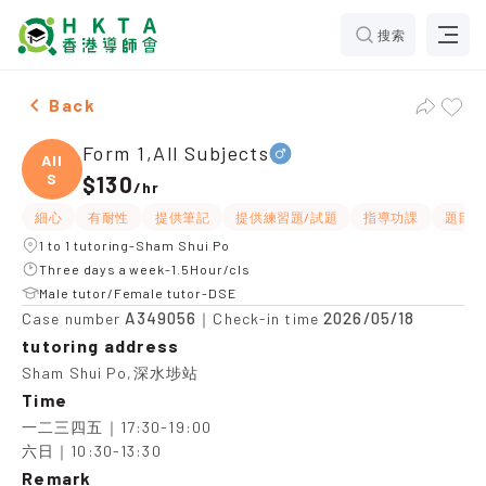
搜索
Male Form 1,All Subjects，Sham Shui Po Tuition reco
Back
Form 1,All Subjects
All
S
$130
/
hr
細心
有耐性
提供筆記
提供練習題/試題
指導功課
題目講
1 to 1 tutoring-Sham Shui Po
Three days a week-1.5Hour/cls
Male tutor/Female tutor-DSE
A349056
2026/05/18
Case number
｜Check-in time
tutoring address
Sham Shui Po,深水埗站
Time
一二三四五｜17:30-19:00

六日｜10:30-13:30
Remark