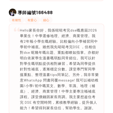
166488
導師編號
有耐性
有愛心
細心
Hello家長你好，我係啱啱考完dse嘅應屆2026
畢業生！中學選修地理、經濟、商業管理。我
有2年報小學生嘅經驗。比較偏向小學補習同中
學初中補底。雖然我先啱啱考完DSE ，但相信
對dse 呢幾年嘅出題、重點都瞭如指掌。亦都好
明白依家學生溫書嘅弱點同常錯位。我可以針
對學生嘅弱點提供相對練習，希望為同學提供
針對性補底，逐漸穩定分數。課堂專門幫同學
搵重點、整理溫書tips同筆記。另外，我非常樂
意WhatsApp 問書同覆message! 我可以補幼稚
園/小學/初中嘅英文、數學、常識、地理（補
底）、經濟、商業管理！中學主要專注喺補底
課程。課堂價錢因家長而調。我主要想趁住考
完 DSE 有空閒時間，累積教學經驗，提升個人
能力！希望得到家長信任，幫助學生。謝謝。