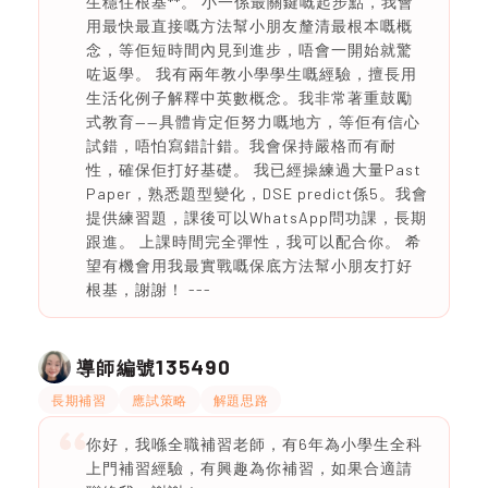
生穩住根基**。 小一係最關鍵嘅起步點，我會
用最快最直接嘅方法幫小朋友釐清最根本嘅概
念，等佢短時間內見到進步，唔會一開始就驚
咗返學。 我有兩年教小學學生嘅經驗，擅長用
生活化例子解釋中英數概念。我非常著重鼓勵
式教育——具體肯定佢努力嘅地方，等佢有信心
試錯，唔怕寫錯計錯。我會保持嚴格而有耐
性，確保佢打好基礎。 我已經操練過大量Past
Paper，熟悉題型變化，DSE predict係5。我會
提供練習題，課後可以WhatsApp問功課，長期
跟進。 上課時間完全彈性，我可以配合你。 希
望有機會用我最實戰嘅保底方法幫小朋友打好
根基，謝謝！ ---
135490
導師編號
長期補習
應試策略
解題思路
你好，我喺全職補習老師，有6年為小學生全科
上門補習經驗，有興趣為你補習，如果合適請