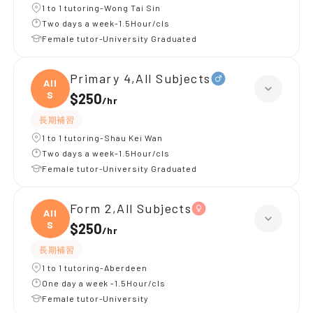
1 to 1 tutoring-Wong Tai Sin
Two days a week-1.5Hour/cls
Female tutor-University Graduated
Primary 4,All Subjects
All
S
$250
/
hr
長期補習
1 to 1 tutoring-Shau Kei Wan
Two days a week-1.5Hour/cls
Female tutor-University Graduated
Form 2,All Subjects
All
S
$250
/
hr
長期補習
1 to 1 tutoring-Aberdeen
One day a week -1.5Hour/cls
Female tutor-University