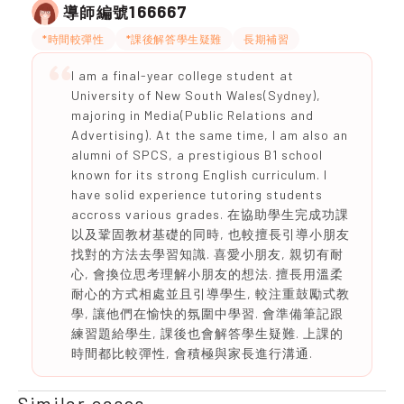
166667
導師編號
*時間較彈性
*課後解答學生疑難
長期補習
I am a final-year college student at
University of New South Wales(Sydney),
majoring in Media(Public Relations and
Advertising). At the same time, I am also an
alumni of SPCS, a prestigious B1 school
known for its strong English curriculum. I
have solid experience tutoring students
accross various grades. 在協助學生完成功課
以及鞏固教材基礎的同時, 也較擅長引導小朋友
找對的方法去學習知識. 喜愛小朋友, 親切有耐
心, 會換位思考理解小朋友的想法. 擅長用溫柔
耐心的方式相處並且引導學生, 較注重鼓勵式教
學, 讓他們在愉快的氛圍中學習. 會準備筆記跟
練習題給學生, 課後也會解答學生疑難. 上課的
時間都比較彈性, 會積極與家長進行溝通.
Similar cases