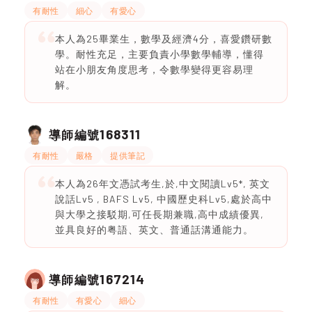
有耐性
細心
有愛心
本人為25畢業生，數學及經濟4分，喜愛鑽研數
學。耐性充足，主要負責小學數學輔導，懂得
站在小朋友角度思考，令數學變得更容易理
解。
168311
導師編號
有耐性
嚴格
提供筆記
本人為26年文憑試考生,於,中文閱讀Lv5*, 英文
說話Lv5 , BAFS Lv5, 中國歷史科Lv5,處於高中
與大學之接駁期,可任長期兼職,高中成績優異,
並具良好的粤語、英文、普通話溝通能力。
167214
導師編號
有耐性
有愛心
細心