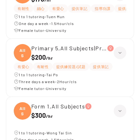
有耐性
細心
有愛心
提供筆記
指導功課
提供練習題/
1 to 1 tutoring-Tuen Mun
One day a week -1.5Hour/cls
Female tutor-University
Primary 5,All Subjects|Primary 4,All S
All
S
$200
/
hr
有愛心
有耐性
提供練習題/試題
提供筆記
1 to 1 tutoring-Tai Po
Three days a week-2Hour/cls
Female tutor-University
Form 1,All Subjects
All
S
$300
/
hr
1 to 1 tutoring-Wong Tai Sin
One day a week -1.5Hour/cls