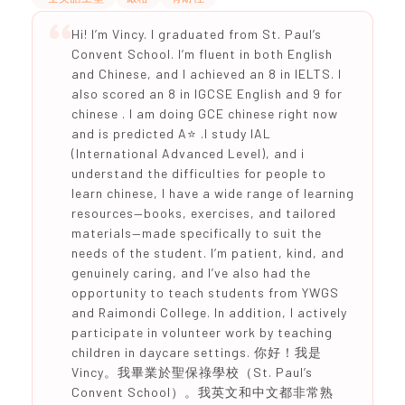
Hi! I’m Vincy. I graduated from St. Paul’s
Convent School. I’m fluent in both English
and Chinese, and I achieved an 8 in IELTS. I
also scored an 8 in IGCSE English and 9 for
chinese . I am doing GCE chinese right now
and is predicted A⭐️ .I study IAL
(International Advanced Level), and i
understand the difficulties for people to
learn chinese, I have a wide range of learning
resources—books, exercises, and tailored
materials—made specifically to suit the
needs of the student. I’m patient, kind, and
genuinely caring, and I’ve also had the
opportunity to teach students from YWGS
and Raimondi College. In addition, I actively
participate in volunteer work by teaching
children in daycare settings. 你好！我是
Vincy。我畢業於聖保祿學校（St. Paul’s
Convent School）。我英文和中文都非常熟