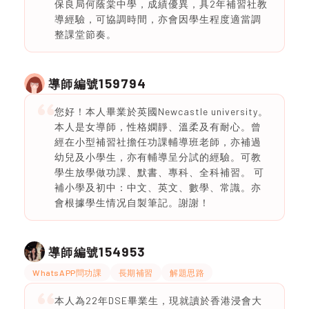
保良局何蔭棠中學，成績優異，具2年補習社教
導經驗，可協調時間，亦會因學生程度適當調
整課堂節奏。
159794
導師編號
您好！本人畢業於英國Newcastle university。
本人是女導師，性格嫻靜、溫柔及有耐心。曾
經在小型補習社擔任功課輔導班老師，亦補過
幼兒及小學生，亦有輔導呈分試的經驗。可教
學生放學做功課、默書、專科、全科補習。 可
補小學及初中：中文、英文、數學、常識。亦
會根據學生情况自製筆記。謝謝！
154953
導師編號
WhatsAPP問功課
長期補習
解題思路
本人為22年DSE畢業生，現就讀於香港浸會大