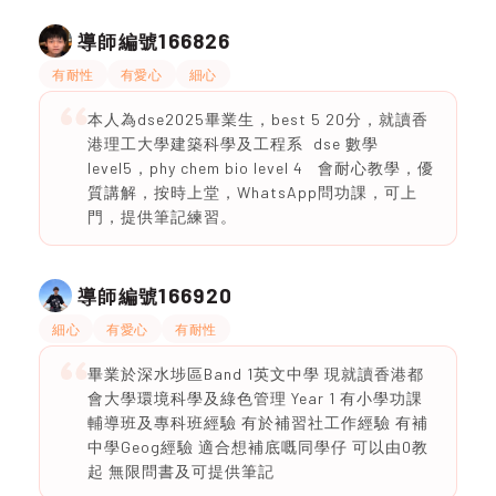
166826
導師編號
有耐性
有愛心
細心
本人為dse2025畢業生，best 5 20分，就讀香
港理工大學建築科學及工程系 dse 數學
level5，phy chem bio level 4 會耐心教學，優
質講解，按時上堂，WhatsApp問功課，可上
門，提供筆記練習。
166920
導師編號
細心
有愛心
有耐性
畢業於深水埗區Band 1英文中學 現就讀香港都
會大學環境科學及綠色管理 Year 1 有小學功課
輔導班及專科班經驗 有於補習社工作經驗 有補
中學Geog經驗 適合想補底嘅同學仔 可以由0教
起 無限問書及可提供筆記