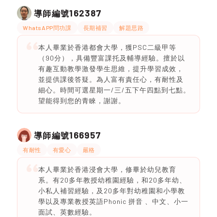
162387
導師編號
WhatsAPP問功課
長期補習
解題思路
本人畢業於香港都會大學，獲PSC二級甲等
（90分），具備豐富課托及輔導經驗。擅於以
有趣互動教學激發學生思維，提升學習成效，
並提供課後答疑。為人富有責任心，有耐性及
細心。時間可選星期一/三/五下午四點到七點。
望能得到您的青睞，謝謝。
166957
導師編號
有耐性
有愛心
嚴格
本人畢業於香港浸會大學，修畢於幼兒教育
系。有20多年教授幼稚園經驗，和20多年幼、
小私人補習經驗，及20多年對幼稚園和小學教
學以及專業教授英語Phonic 拼音 、中文、小一
面試、英數經驗。