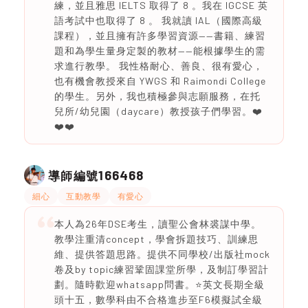
練，並且雅思 IELTS 取得了 8 。我在 IGCSE 英
語考試中也取得了 8 。 我就讀 IAL（國際高級
課程），並且擁有許多學習資源——書籍、練習
題和為學生量身定製的教材——能根據學生的需
求進行教學。 我性格耐心、善良、很有愛心，
也有機會教授來自 YWGS 和 Raimondi College
的學生。另外，我也積極參與志願服務，在托
兒所/幼兒園（daycare）教授孩子們學習。❤️
❤️❤️
166468
導師編號
細心
互動教學
有愛心
本人為26年DSE考生，讀聖公會林裘謀中學。
教學注重清concept，學會拆題技巧、訓練思
維、提供答題思路。提供不同學校/出版社mock
卷及by topic練習鞏固課堂所學，及制訂學習計
劃。隨時歡迎whatsapp問書。⭐️英文長期全級
頭十五，數學科由不合格進步至F6模擬試全級