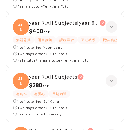
Female tutor-Full-time Tutor
year 7,All Subjects|year 6,All Subjects
All
S
$400
/
hr
解題思路
題目講解
課程設計
互動教學
提供筆記
嚴
1 to 1 tutoring-Yuen Long
Two days a week-2Hour/cls
Male tutor/Female tutor-Full-time Tutor
year 7,All Subjects
All
S
$280
/
hr
有耐性
有愛心
長期補習
1 to 1 tutoring-Sai Kung
Two days a week-2Hour/cls
Female tutor-University