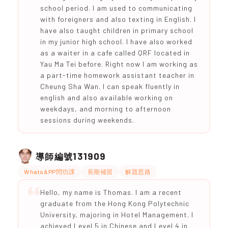
school period. I am used to communicating
with foreigners and also texting in English. I
have also taught children in primary school
in my junior high school. I have also worked
as a waiter in a cafe called QRF located in
Yau Ma Tei before. Right now I am working as
a part-time homework assistant teacher in
Cheung Sha Wan. I can speak fluently in
english and also available working on
weekdays, and morning to afternoon
sessions during weekends.
131909
導師編號
WhatsAPP問功課
長期補習
解題思路
Hello, my name is Thomas. I am a recent
graduate from the Hong Kong Polytechnic
University, majoring in Hotel Management. I
achieved Level 5 in Chinese and Level 4 in