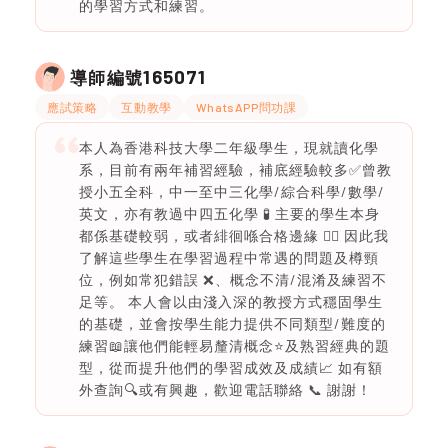
的學習方式和練習。
165071
導師編號
應試策略
互動教學
WhatsAPP問功課
本人為香港科技大學二年級學生，現就讀化學
系，目前有兩年補習經驗，補底經驗較多✅曾教
授小五全科，中一至中三化學/綜合科學/數學/
英文，亦有教過中四五化學 🧪 主要的學生本身
都係基礎較弱，或者緋徊喺合格邊緣 ✍🏻 因此我
了解這些學生在學習過程中常遇的問題及樽頸
位，例如常犯錯誤 ❌、概念不清/混淆及練習不
足等。 本人會以由淺入深的教授方式穩固學生
的基礎，並會按學生能力提供不同類型/難度的
練習📖讓他們能輕易釐清概念⭐️及熟習經典的題
型，從而提升他們的學習成效及成績📈 如有額
外查詢🔍或有興趣，歡迎電話聯絡 📞 謝謝！