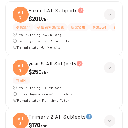
Form 1,All Subjects
All
S
$200
/
hr
提供筆記
提供練習題/試題
應試策略
解題思路
題目講解
1 to 1 tutoring-Kwun Tong
Two days a week-1.5Hour/cls
Female tutor-University
year 5,All Subjects
All
S
$250
/
hr
有耐性
1 to 1 tutoring-Tsuen Wan
Three days a week-1.5Hour/cls
Female tutor-Full-time Tutor
Primary 2,All Subjects
All
S
$170
/
hr