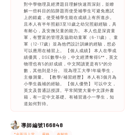
對中學物理及經濟題目理解快速而深刻，並瞭
解一些科目的陷阱題而使受補學生可避免應試
上的錯處，使受補學生能在成績上有所進步。
且本人有半年照顧3至10歲之幼兒照顧經驗，具
有耐心，及安撫兒童的能力。 本人也是深資童
軍，有豐富的管理及協助幼童軍（6-11歲）、童
軍（12-17歲）並為他們設計訓練的經驗，想必
可以應用在補習上。 【個人成績】 本人在學成
績優異，DSE數學4分，中文經濟奪得5**，英文
物理也有5的好成績，中文閱讀更是有5*的分
數，其他則是3分。 現為理工大學1年級學生，
主修測量。 【教學/補習經歷】 本人有3個月為
小學生義補的經驗。 【個人優勢】 可以中文，
英文及普通話授課。平常閱覽大量中文課外書
籍，有一定中文基礎。有補習過小一學生，知
道如何對待。
166848
導師編號
*全英語上堂
嚴格
有耐性