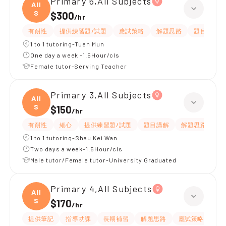
Primary 6,All Subjects
All
S
$300
/
hr
有耐性
提供練習題/試題
應試策略
解題思路
題目講解
1 to 1 tutoring-Tuen Mun
One day a week -1.5Hour/cls
Female tutor-Serving Teacher
Primary 3,All Subjects
All
S
$150
/
hr
有耐性
細心
提供練習題/試題
題目講解
解題思路
1 to 1 tutoring-Shau Kei Wan
Two days a week-1.5Hour/cls
Male tutor/Female tutor-University Graduated
Primary 4,All Subjects
All
S
$170
/
hr
提供筆記
指導功課
長期補習
解題思路
應試策略
提