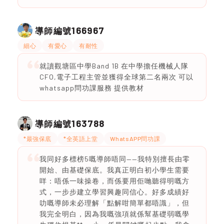
166967
導師編號
細心
有愛心
有耐性
就讀觀塘區中學Band 1B 在中學擔任機械人隊
CFO,電子工程主管並獲得全球第二名兩次 可以
whatsapp問功課服務 提供教材
163788
導師編號
*最強保底
*全英語上堂
WhatsAPP問功課
我同好多標榜5嘅導師唔同——我特別擅長由零
開始、由基礎保底。我真正明白初小學生需要
咩：唔係一味操卷，而係要用佢哋聽得明嘅方
式，一步步建立學習興趣同信心。好多成績好
叻嘅導師未必理解「點解咁簡單都唔識」，但
我完全明白，因為我嘅強項就係幫基礎弱嘅學