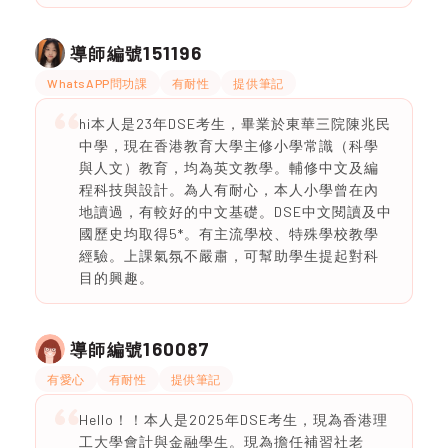
151196
導師編號
WhatsAPP問功課
有耐性
提供筆記
hi本人是23年DSE考生，畢業於東華三院陳兆民
中學，現在香港教育大學主修小學常識（科學
與人文）教育，均為英文教學。輔修中文及編
程科技與設計。為人有耐心，本人小學曾在內
地讀過，有較好的中文基礎。DSE中文閱讀及中
國歷史均取得5*。有主流學校、特殊學校教學
經驗。上課氣氛不嚴肅，可幫助學生提起對科
目的興趣。
160087
導師編號
有愛心
有耐性
提供筆記
Hello！！本人是2025年DSE考生，現為香港理
工大學會計與金融學生。現為擔任補習社老