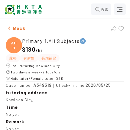
搜索
Male Primary 1,All Subjects，Kowloon City Tuition re
Back
Primary 1,All Subjects
All
S
$180
/
hr
嚴格
有耐性
長期補習
1 to 1 tutoring-Kowloon City
Two days a week-2Hour/cls
Male tutor/Female tutor-DSE
A349319
2026/05/25
Case number
｜Check-in time
tutoring address
Kowloon City,
Time
No yet
Remark
No yet