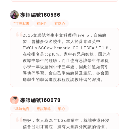
160536
導師編號
*可設默書
有耐性
有愛心
2025文憑試考生中文科獲得level 5，自備練
習，曾補多位名校生。本人於葵青區英中
TWGHs SCGaw Memorial COLLEGE# * F.1-6，
在校排名是top10%。家中有兄弟姊妹，因此有
教導中學生的經驗，而且也有忌諱學生年級從
小學一年級至到中學三年級，因此知道如何引
導他們學習。會自己準備練習及筆記，亦會因
應學生的學習進度和程度調教練習的深淺。
160079
導師編號
*準時無悔
應試策略
細心
您好，本人為25年DSE畢業生，就讀香港仔浸
信會呂明才書院，擁有大量課外閱讀的習慣，