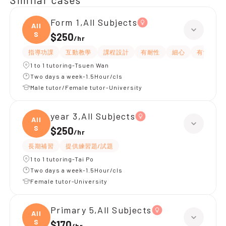
Form 1,All Subjects
All
S
$250
/
hr
指導功課
互動教學
課程設計
有耐性
細心
有愛心
1 to 1 tutoring-Tsuen Wan
Two days a week-1.5Hour/cls
Male tutor/Female tutor-University
year 3,All Subjects
All
S
$250
/
hr
長期補習
提供練習題/試題
1 to 1 tutoring-Tai Po
Two days a week-1.5Hour/cls
Female tutor-University
Primary 5,All Subjects
All
S
$170
/
hr