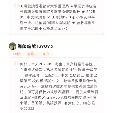
★現就讀香港都會大學護理系 ★畢業於傳統名
校嘉諾撒聖家書院及嘉諾撒聖家學校 ★ 2025
DSE中文閱讀卷 5* ★修讀M2 ★有小學及中學一
對一或小組補習/輔導功課經驗 ★ 曾教導學生
數學考試由不及格進步至7x分
167073
導師編號
有耐性
有愛心
細心
你好，本人2026DSE考生，畢業於聖母書院，
在學成績優異，熟悉考試答題技巧 數學 全級第
一 數學延伸一 全級第二 中文 全級第三 物理 全
級第三 校內模擬試 中文、數學及數學延伸一均
pre Lv 5+ （放榜前夕雖未能提供文憑試成績證
明，但可提供校內成績表證明） -提供大量練習
及筆記 -課後WhatsApp免費無限問功課 -✅廣
東話、普通話、英語授課 -有責任心、細心 謝
謝😊🙇🏻‍♀️