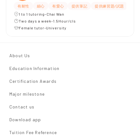
有耐性
細心
有愛心
提供筆記
提供練習題/試題
指導
1 to 1 tutoring-Chai Wan
Two days a week-1.5Hour/cls
Female tutor-University
About Us
Education Information
Certification Awards
Major milestone
Contact us
Download app
Tuition Fee Reference