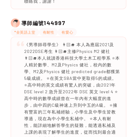
聯絡我，謝謝！
144997
導師編號
*全英語上堂
有耐性
有愛心
《男導師尋學生》 👨🏻‍🎓 本人為應屆2021及
2022DSE考生 👨🏻‍🎓主修Physics M2 健社
👨🏻‍🎓本人就讀香港科技大學土木工程學系 ⭐️本
人精於數學、M2及Physics 健社，校內的數
學、M2及Physics 健社 predicted grade都獲第
5級成績。 ⭐️在英文SBA當中更取得5的成績。
⭐️高中時的英文成績有驚人的突破，由2021年
DSE level 2 急升至2022年 DSE 英文 level 4 ⭐️
高中時的數學成績曾在一年內有大幅度的進
步，由中四的C級神速上升到中五的A級。 ⭐️擁
有豐富的三年私補經驗，小學生及中學生皆教
導過，現在為中小學生私補中。 ⭐️本人有耐
性，能詳細地解答學生的疑難，能透過私補及
上課的表現了解學生的進度，從而找到最合適