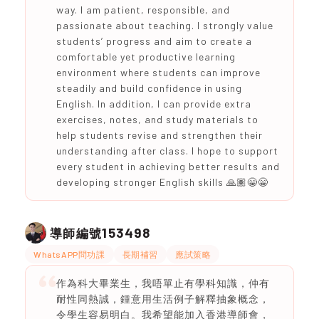
way. I am patient, responsible, and
passionate about teaching. I strongly value
students’ progress and aim to create a
comfortable yet productive learning
environment where students can improve
steadily and build confidence in using
English. In addition, I can provide extra
exercises, notes, and study materials to
help students revise and strengthen their
understanding after class. I hope to support
every student in achieving better results and
developing stronger English skills 🙏🏽😁😁
153498
導師編號
WhatsAPP問功課
長期補習
應試策略
作為科大畢業生，我唔單止有學科知識，仲有
耐性同熱誠，鍾意用生活例子解釋抽象概念，
令學生容易明白。我希望能加入香港導師會，