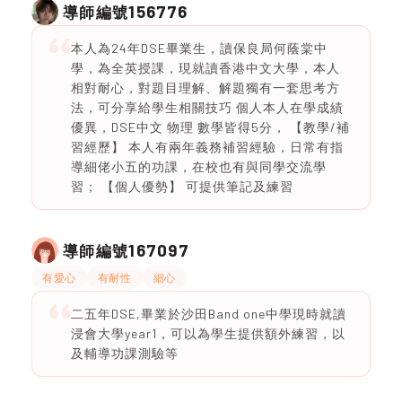
156776
導師編號
本人為24年DSE畢業生，讀保良局何蔭棠中
學，為全英授課，現就讀香港中文大學，本人
相對耐心，對題目理解、解題獨有一套思考方
法，可分享給學生相關技巧 個人本人在學成績
優異，DSE中文 物理 數學皆得5分， 【教學/補
習經歷】 本人有兩年義務補習經驗，日常有指
導細佬小五的功課，在校也有與同學交流學
習； 【個人優勢】 可提供筆記及練習
167097
導師編號
有愛心
有耐性
細心
二五年DSE,畢業於沙田Band one中學現時就讀
浸會大學year1，可以為學生提供額外練習，以
及輔導功課測驗等