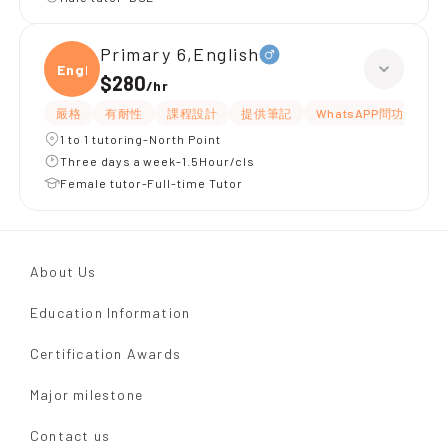
Primary 6,English
Engli
$280
/
hr
嚴格
有耐性
課程設計
提供筆記
WhatsAPP問功課
1 to 1 tutoring-North Point
Three days a week-1.5Hour/cls
Female tutor-Full-time Tutor
About Us
Education Information
Certification Awards
Major milestone
Contact us