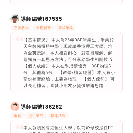
167535
導師編號
互動教學
長期補習
應試策略
【基本情況】 本人為25年DSE畢業生，畢業於
天主教郭得勝中學，現就讀香港理工大學。均
為全英授課，本人相對耐心，對題目理解、解
題獨有一套思考方法，可分享給學生相關技巧
【個人成績】 本人在學成績優異，DSE物理5
分，其他為4分； 【教學/補習經歷】 本人有小
部份補習經驗，主要為物理； 【個人優勢】 可
以長期補習，喜愛小朋友及提供解題思路
138262
導師編號
嚴格
提供筆記
指導功課
本人就讀於香港恆生大學，以前於母校擔任PT