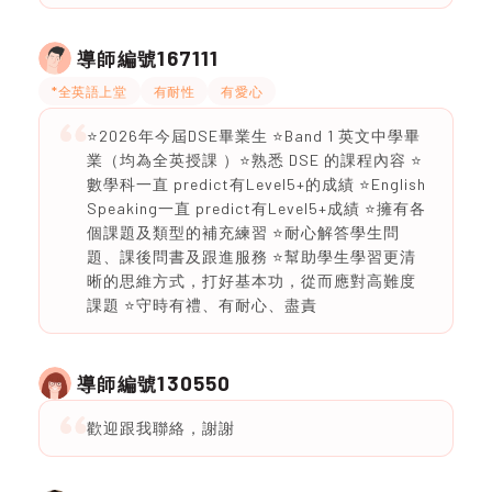
167111
導師編號
*全英語上堂
有耐性
有愛心
⭐️2026年今屆DSE畢業生 ⭐️Band 1 英文中學畢
業（均為全英授課 ）⭐️熟悉 DSE 的課程內容 ⭐️
數學科一直 predict有Level5+的成績 ⭐️English
Speaking一直 predict有Level5+成績 ⭐️擁有各
個課題及類型的補充練習 ⭐️耐心解答學生問
題、課後問書及跟進服務 ⭐️幫助學生學習更清
晰的思維方式，打好基本功，從而應對高難度
課題 ⭐️守時有禮、有耐心、盡責
130550
導師編號
歡迎跟我聯絡，謝謝