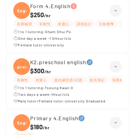
Form 4,English
Engli
$250
/
hr
長期補習
有耐性
有愛心
課程設計
互動教學
題目講
1 to 1 tutoring-Sham Shui Po
One day a week -1.5Hour/cls
Female tutor-University
K2,preschool english
presc
$300
/
hr
有耐性
有愛心
提供練習題/試題
提供筆記
長期補習
1 to 1 tutoring-Tseung Kwan O
Two days a week-1Hour/cls
Male tutor/Female tutor-University Graduated
Primary 4,English
Engli
$180
/
hr