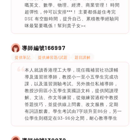
嘅英文、數學、物理、經濟、商業管理！ 時間
超彈性，仲可以安排***！ 主要都係趁住考完
DSE 有空餘時間，提升自己、累積教學經驗同
咪最緊要嘅係！幫到貴子女><
166997
導師編號
提供筆記
提供練習題/試題
題目講解
本人就讀香港理工大學，現任職補習社功課輔
導及溫習班導師，教授小一至小五學生完成功
課，以及溫習測驗考試。另外擔任私補導師，
教授沙田區小五學生英國語文科，提供閱讀理
解、文法、作文等練習，從做練習過程中教授
答題技巧，並提供線上問書、改文服務，定期
有詞語默書。學生考試由7字頭升至86分，另一
位學生則穩定在93-96分之間，耐心教導學生