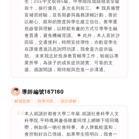
生；DSE中文取得5級。中學階段成績穩居全級
前十，操行優良，多次名列前三。 🌟 我具備豐
富補習經驗，並長期參與義務課輔計劃，善於
以耐心、親和的態度與學生建立信任。教學重
視啟發與理解，以輕鬆有趣的方式引導學生融
會貫通，避免機械背誦。 🌟 此外，本人居於沙
田區，交通便利，時間安排彈性，亦歡迎學生
在課後透過訊息詢問功課，我會盡力提供協
助。 未來我志於投身教育輔導工作，盼能以專
業所學，為孩子的成長提供踏實、可靠的支
援。感謝閱讀，期待能與您進一步溝通。
167160
導師編號
解題思路
指導功課
題目講解
本人就讀於都會大學二年級,就讀社會科學人文
科學院,平時嘅興趣係睇書同埋上網睇下唔同嘅
嘢，例如係一啲社會時事。本人脾氣較溫和，
會控制好自己情緒。如果學生唔明白，我會一