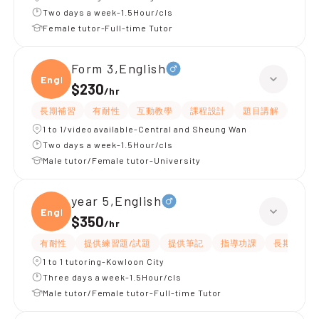
Two days a week-1.5Hour/cls
Female tutor-Full-time Tutor
Form 3,English
Engli
$230
/
hr
長期補習
有耐性
互動教學
課程設計
題目講解
解題
1 to 1/video available-Central and Sheung Wan
Two days a week-1.5Hour/cls
Male tutor/Female tutor-University
year 5,English
Engli
$350
/
hr
有耐性
提供練習題/試題
提供筆記
指導功課
長期補習
1 to 1 tutoring-Kowloon City
Three days a week-1.5Hour/cls
Male tutor/Female tutor-Full-time Tutor