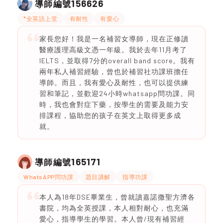
156626
導師編號
*全英語上堂
有耐性
有愛心
家長您好！我是一名補習女導師，現在正修讀
醫療護理高級文憑一年級。我於去年11月考了
IELTS，並取得7分的overall band score。我有
兩年私人補習經驗，曾也於補習社功課班擔任
導師。而且，我有愛心及耐性，也可以提供練
習和筆記，並歡迎24小時whatsapp問功課。同
時，我也會對症下藥，按學生的需要及能力安
排課程，協助您的孩子在英文上取得更多成
就。
165171
導師編號
WhatsAPP問功課
題目講解
指導功課
本人為18年DSE畢業生，曾就讀嘉諾撒聖方濟各
書院，均為全英授課，本人相對耐心，也充滿
愛心，指導學生的學習。本人曾/現有補習經