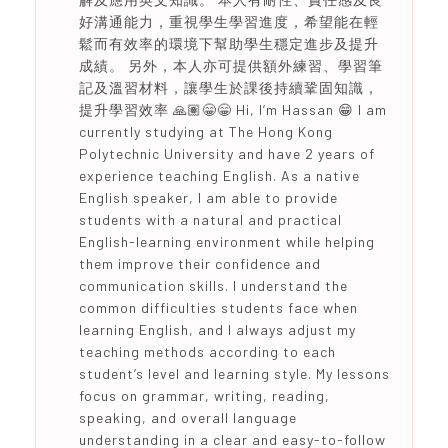
好溝通能力，重視學生學習進度，希望能在輕
鬆而有效率的環境下幫助學生穩定進步及提升
成績。 另外，本人亦可提供額外練習、學習筆
記及溫習材料，讓學生於課後持續鞏固知識，
提升學習效率 🙏🏽😁😁 Hi, I’m Hassan 😁 I am
currently studying at The Hong Kong
Polytechnic University and have 2 years of
experience teaching English. As a native
English speaker, I am able to provide
students with a natural and practical
English-learning environment while helping
them improve their confidence and
communication skills. I understand the
common difficulties students face when
learning English, and I always adjust my
teaching methods according to each
student’s level and learning style. My lessons
focus on grammar, writing, reading,
speaking, and overall language
understanding in a clear and easy-to-follow