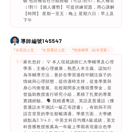
驗 包括補習社小組經驗（可以1對5)，私人補習
（1對1) 【個人優勢】 可提供練習題，用心講解
【時間】 星期一至五：晚上 星期六日：早上及
下午
145547
導師編號
*全英語上堂
*全普通話上堂
*情緒輔導（如有需要）
家长您好： 💡 本人現就讀樹仁大學輔導及心理
學系，主修心理健康，熟悉人本主義、認知行
為等輔導方法，善於在學習過程中關注孩子的
情緒與心理狀態，提供適時支持，促進學業與
身心均衡發展。在校期間多次獲得獎學金，並
曾協助教授進行研究小組，累積了扎實的專業
實踐經驗。 🗣️ 我精通粵語、英語及普通話（獲
普通話水平測試一級乙等證書），有助與不同
語言背景的學生順暢溝通。學業方面，大學總
績點為3.7/4.0，中英文科目均獲A級成績，英文
科曾獲教授推薦為一年級上學期表現最出色學