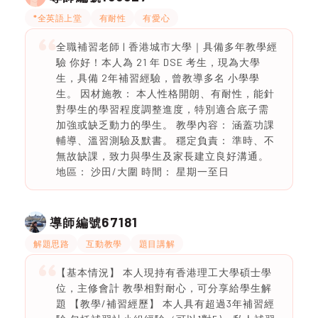
*全英語上堂
有耐性
有愛心
全職補習老師 | 香港城市大學｜具備多年教學經
驗 你好！本人為 21 年 DSE 考生，現為大學
生，具備 2年補習經驗，曾教導多名 小學學
生。 因材施教： 本人性格開朗、有耐性，能針
對學生的學習程度調整進度，特別適合底子需
加強或缺乏動力的學生。 教學內容： 涵蓋功課
輔導、溫習測驗及默書。 穩定負責： 準時、不
無故缺課，致力與學生及家長建立良好溝通。
地區： 沙田/大圍 時間： 星期一至日
67181
導師編號
解題思路
互動教學
題目講解
【基本情況】 本人現持有香港理工大學碩士學
位，主修會計 教學相對耐心，可分享給學生解
題 【教學/補習經歷】 本人具有超過3年補習經