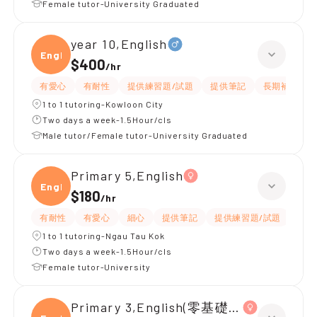
Female tutor-University Graduated
year 10,English
Engli
$400
/
hr
有愛心
有耐性
提供練習題/試題
提供筆記
長期補習
1 to 1 tutoring-Kowloon City
Two days a week-1.5Hour/cls
Male tutor/Female tutor-University Graduated
Primary 5,English
Engli
$180
/
hr
有耐性
有愛心
細心
提供筆記
提供練習題/試題
指導
1 to 1 tutoring-Ngau Tau Kok
Two days a week-1.5Hour/cls
Female tutor-University
Primary 3,English(零基礎, 會話)