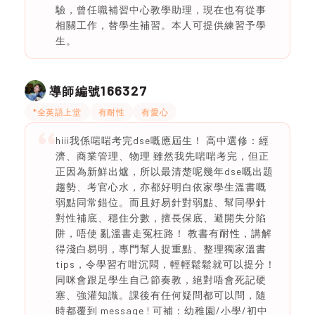
驗，曾任職補習中心教學助理，現在也有從事
相關工作，替學生補習。本人可提供練習予學
生。
166327
導師編號
*全英語上堂
有耐性
有愛心
hiii我係啱啱考完dse嘅應屆生！ 高中選修：經
濟、商業管理、物理 雖然我先啱啱考完，但正
正因為新鮮出爐，所以最清楚呢幾年dse嘅出題
趨勢、考官心水，亦都好明白依家學生溫書嘅
弱點同常錯位。而且好易針對弱點、幫同學針
對性補底、穩住分數，擅長保底、避開失分陷
阱，唔使 亂溫書走冤枉路！ 教書有耐性，講解
得淺白易明，專門幫人捉重點、整理獨家溫書
tips，令學習冇咁沉悶，輕輕鬆鬆就可以提分！
同咪會跟足學生自己節奏教，絕對唔會死記硬
塞、強灌知識。課後有任何疑問都可以問，隨
時都覆到 message ! 可補：幼稚園/小學/初中