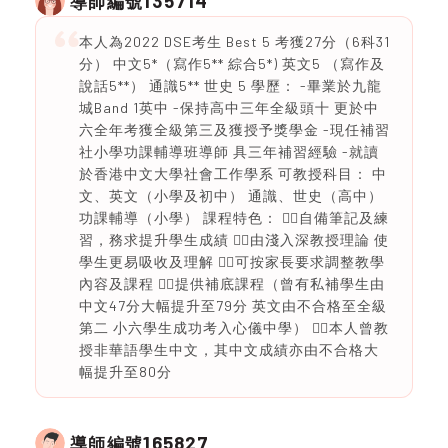
135714
導師編號
本人為2022 DSE考生 Best 5 考獲27分（6科31
分） 中文5*（寫作5** 綜合5*) 英文5 （寫作及
說話5**） 通識5** 世史 5 學歷： -畢業於九龍
城Band 1英中 -保持高中三年全級頭十 更於中
六全年考獲全級第三及獲授予獎學金 -現任補習
社小學功課輔導班導師 具三年補習經驗 -就讀
於香港中文大學社會工作學系 可教授科目： 中
文、英文（小學及初中） 通識、世史（高中）
功課輔導（小學） 課程特色： 👉🏻自備筆記及練
習，務求提升學生成績 👉🏻由淺入深教授理論 使
學生更易吸收及理解 👉🏻可按家長要求調整教學
內容及課程 👉🏻提供補底課程（曾有私補學生由
中文47分大幅提升至79分 英文由不合格至全級
第二 小六學生成功考入心儀中學） 👉🏻本人曾教
授非華語學生中文，其中文成績亦由不合格大
幅提升至80分
165827
導師編號