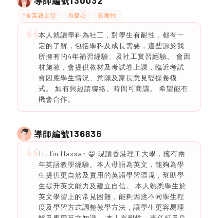
130032
導師編號
*全英語上堂
有愛心
有耐性
本人就讀學科為社工，對學生有耐性，都有一
定的了解，包括學科及成長需要，這些源於我
所擁有的4年補習經驗、及社工實習經驗。 會因
材施教，會提供教材及考試卷上課，臨近考試
會因應學生情況、意願及家長意見變操卷模
式。 如有興趣請聯絡。時間可商議。 希望能有
機會合作。
136836
導師編號
Hi, I’m Hassan 😁 現讀香港理工大學，擁有兩
年英語教學經驗。本人母語為英文，能夠為學
生提供更自然及實用的英語學習環境，幫助學
生提升英文能力及建立自信。 本人熟悉學生於
英文學習上的常見困難，能夠因應不同學生程
度及學習方式調整教學方法，讓學生更容易理
解及應用英文知識。 本人有耐性、責任感及良