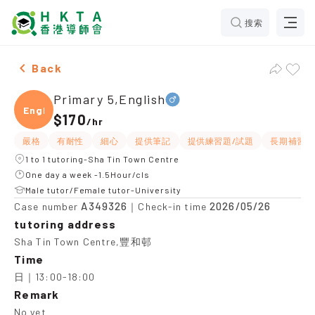
搜索
Male Primary 5,English，Sha Tin Town Centre Tuition
Back
Primary 5,English
Engli
$170
/
hr
嚴格
有耐性
細心
提供筆記
提供練習題/試題
長期補習
1 to 1 tutoring-Sha Tin Town Centre
One day a week -1.5Hour/cls
Male tutor/Female tutor-University
A349326
2026/05/26
Case number
｜Check-in time
tutoring address
Sha Tin Town Centre,豐和邨
Time
日｜13:00-18:00
Remark
No yet