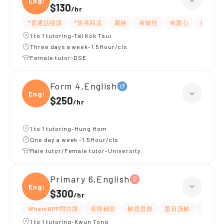
Engli
$130
/
hr
*普通話授課
*居英回流
嚴格
有耐性
有愛心
細心
1 to 1 tutoring-Tai Kok Tsui
Three days a week-1.5Hour/cls
Female tutor-DSE
Form 4,English
Engli
$250
/
hr
1 to 1 tutoring-Hung Hom
One day a week -1.5Hour/cls
Male tutor/Female tutor-University
Primary 6,English
Engli
$300
/
hr
WhatsAPP問功課
長期補習
解題思路
題目講解
提供練
1 to 1 tutoring-Kwun Tong