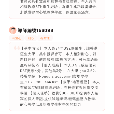
老師及具有豐富私補和補習社經驗。本人具有
相關教導SEN學生經驗，為學生成功取獎學金。
所以懂得耐心地教導學生，保證家長滿意。
156098
導師編號
有愛心
細心
有耐性
【基本情況】 本人為24年DSE畢業生，讀香港
恆生大學，英中授課皆可，本人相對耐心，對
題目理解、解題獨有1套思考方法，可分享給學
生相關技巧 【個人成績】 本人D S E成績優異，
DSE數學4分，其他為3分； 在大學 gpa 3.62,
榮譽學院（Honours academy )市場學學
生,21176789 Dean list 【教學/補習經歷】 本人
有補習/功課輔導班經驗，在校也有與同學交流
學習 【個人優勢】收費$90-100,可提供本人編
寫的個人筆記,提供試題練習,輕鬆無壓力教學,
耐心教學以及培養學生對學習的動力