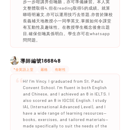
步一步咁講畀佢哋聽，亦可準備練習。本人英
文整體取得4,但在reading取得5的成績。就算
睇唔明遍文,亦可以運用技巧去答題,亦曾於陳校
長義補天地教授小一同學英文,掌握如何令課堂
有互動性及趣味性。在教授學生概念後會出題
目,確保佢哋真係明白。學生亦可在whatsapp
問問題。
166848
導師編號
*全英語上堂
嚴格
有耐性
Hi! I’m Vincy. I graduated from St. Paul’s
Convent School. I’m fluent in both English
and Chinese, and I achieved an 8 in IELTS. I
also scored an 8 in IGCSE English. I study
IAL (International Advanced Level), and I
have a wide range of learning resources—
books, exercises, and tailored materials—
made specifically to suit the needs of the