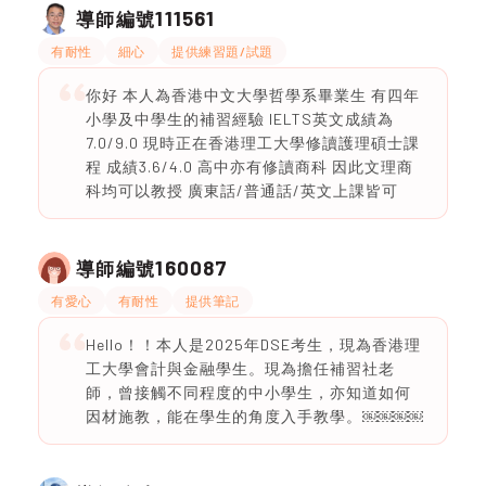
111561
導師編號
有耐性
細心
提供練習題/試題
你好 本人為香港中文大學哲學系畢業生 有四年
小學及中學生的補習經驗 IELTS英文成績為
7.0/9.0 現時正在香港理工大學修讀護理碩士課
程 成績3.6/4.0 高中亦有修讀商科 因此文理商
科均可以教授 廣東話/普通話/英文上課皆可
160087
導師編號
有愛心
有耐性
提供筆記
Hello！！本人是2025年DSE考生，現為香港理
工大學會計與金融學生。現為擔任補習社老
師，曾接觸不同程度的中小學生，亦知道如何
因材施教，能在學生的角度入手教學。￼￼￼￼