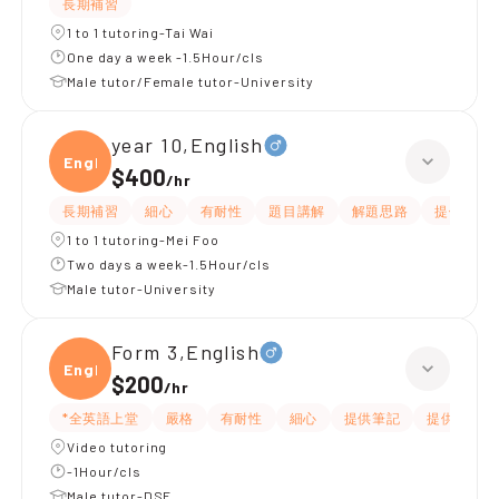
長期補習
1 to 1 tutoring-Tai Wai
One day a week -1.5Hour/cls
Male tutor/Female tutor-University
year 10,English
Engli
$400
/
hr
長期補習
細心
有耐性
題目講解
解題思路
提供練習
1 to 1 tutoring-Mei Foo
Two days a week-1.5Hour/cls
Male tutor-University
Form 3,English
Engli
$200
/
hr
*全英語上堂
嚴格
有耐性
細心
提供筆記
提供練習題
Video tutoring
-1Hour/cls
Male tutor-DSE