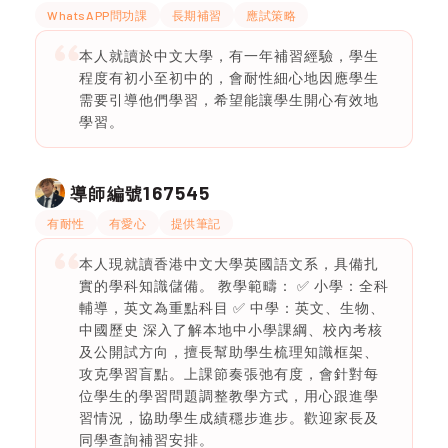
WhatsAPP問功課
長期補習
應試策略
本人就讀於中文大學，有一年補習經驗，學生
程度有初小至初中的，會耐性細心地因應學生
需要引導他們學習，希望能讓學生開心有效地
學習。
167545
導師編號
有耐性
有愛心
提供筆記
本人現就讀香港中文大學英國語文系，具備扎
實的學科知識儲備。 教學範疇： ✅ 小學：全科
輔導，英文為重點科目 ✅ 中學：英文、生物、
中國歷史 深入了解本地中小學課綱、校內考核
及公開試方向，擅長幫助學生梳理知識框架、
攻克學習盲點。上課節奏張弛有度，會針對每
位學生的學習問題調整教學方式，用心跟進學
習情況，協助學生成績穩步進步。歡迎家長及
同學查詢補習安排。