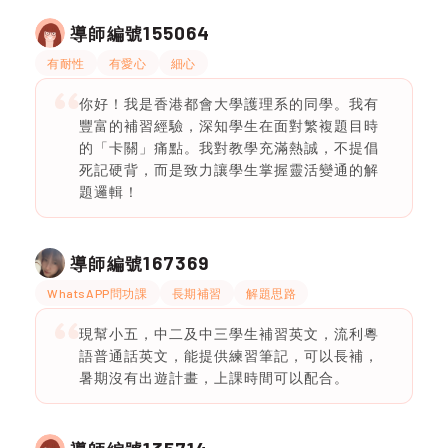
155064
導師編號
有耐性
有愛心
細心
你好！我是香港都會大學護理系的同學。我有
豐富的補習經驗，深知學生在面對繁複題目時
的「卡關」痛點。我對教學充滿熱誠，不提倡
死記硬背，而是致力讓學生掌握靈活變通的解
題邏輯！
167369
導師編號
WhatsAPP問功課
長期補習
解題思路
現幫小五，中二及中三學生補習英文，流利粵
語普通話英文，能提供練習筆記，可以長補，
暑期沒有出遊計畫，上課時間可以配合。