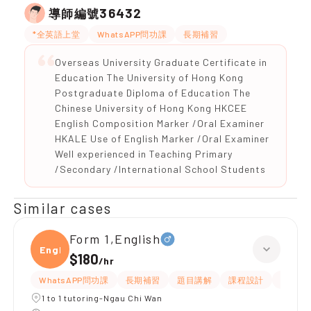
36432
導師編號
*全英語上堂
WhatsAPP問功課
長期補習
Overseas University Graduate Certificate in
Education The University of Hong Kong
Postgraduate Diploma of Education The
Chinese University of Hong Kong HKCEE
English Composition Marker /Oral Examiner
HKALE Use of English Marker /Oral Examiner
Well experienced in Teaching Primary
/Secondary /International School Students
Similar cases
Form 1,English
Engli
$180
/
hr
WhatsAPP問功課
長期補習
題目講解
課程設計
指導功
1 to 1 tutoring-Ngau Chi Wan