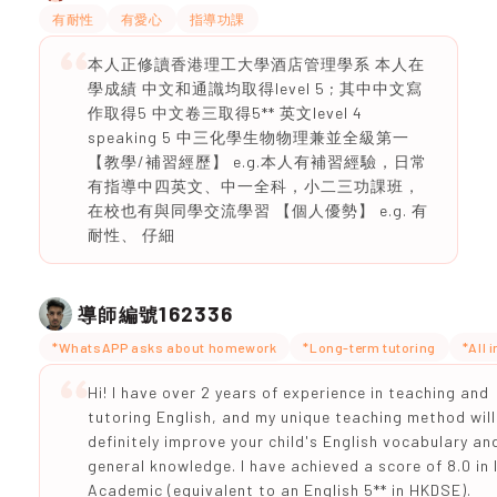
有耐性
有愛心
指導功課
本人正修讀香港理工大學酒店管理學系 本人在
學成績 中文和通識均取得level 5 ; 其中中文寫
作取得5 中文卷三取得5** 英文level 4
speaking 5 中三化學生物物理兼並全級第一
【教學/補習經歷】 e.g.本人有補習經驗，日常
有指導中四英文、中一全科，小二三功課班，
在校也有與同學交流學習 【個人優勢】 e.g. 有
耐性、 仔細
162336
導師編號
*WhatsAPP asks about homework
*Long-term tutoring
*All 
Hi! I have over 2 years of experience in teaching and
tutoring English, and my unique teaching method will
definitely improve your child's English vocabulary an
general knowledge. I have achieved a score of 8.0 in
Academic (equivalent to an English 5** in HKDSE).