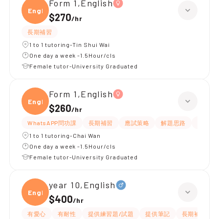
Form 1,English
Engli
$270
/
hr
長期補習
1 to 1 tutoring-Tin Shui Wai
One day a week -1.5Hour/cls
Female tutor-University Graduated
Form 1,English
Engli
$260
/
hr
WhatsAPP問功課
長期補習
應試策略
解題思路
題目講
1 to 1 tutoring-Chai Wan
One day a week -1.5Hour/cls
Female tutor-University Graduated
year 10,English
Engli
$400
/
hr
有愛心
有耐性
提供練習題/試題
提供筆記
長期補習