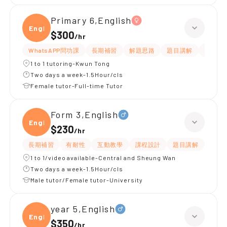
Primary 6,English
Engli
$300
/
hr
WhatsAPP問功課
長期補習
解題思路
題目講解
提供練
1 to 1 tutoring-Kwun Tong
Two days a week-1.5Hour/cls
Female tutor-Full-time Tutor
Form 3,English
Engli
$230
/
hr
長期補習
有耐性
互動教學
課程設計
題目講解
解題
1 to 1/video available-Central and Sheung Wan
Two days a week-1.5Hour/cls
Male tutor/Female tutor-University
year 5,English
Engli
$350
/
hr