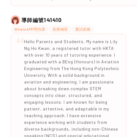
141410
導師編號
WhatsAPP問功課
長期補習
應試策略
Hello Parents and Students, My name is Lily
Ng Ho Kwan, a registered tutor with HKTA
with over 10 years of tutoring experience. I
graduated with a BEng (Honours) in Aviation
Engineering from The Hong Kong Polytechnic
University. With a solid background in
aviation and engineering, I am passionate
about breaking down complex STEM
concepts into clear, structured, and
engaging lessons. I am known for being
patient, attentive, and adaptable in my
teaching approach. I have extensive
experience working with students from
diverse backgrounds, including non-Chinese
speaking (NCS) and special educational