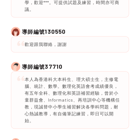
學，歡迎***。可提供試題及練習，時間亦可商
議。
130550
導師編號
歡迎跟我聯絡，謝謝
37710
導師編號
本人為香港科大本科生、理大碩士生，主修電
腦、統計、數學。數理化英語會考成績優良，
有五年全科、數理化和英語補習經驗，曾於小
童群益會、Informatics、再培訓中心等機構任
教，現誠替中小學生補習解決各學科問題，耐
心熱誠教導，有自備筆記練習，即日可以開
始。