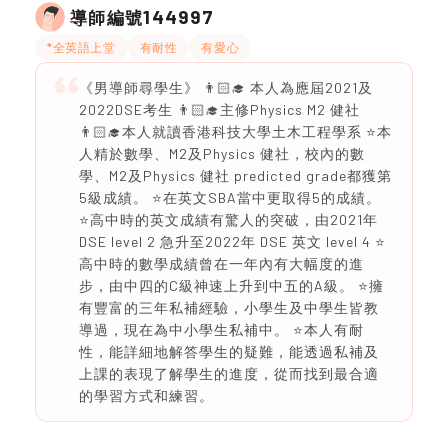
144997
導師編號
*全英語上堂
有耐性
有愛心
《男導師尋學生》 👨🏻‍🎓 本人為應屆2021及
2022DSE考生 👨🏻‍🎓主修Physics M2 健社
👨🏻‍🎓本人就讀香港科技大學土木工程學系 ⭐️本
人精於數學、M2及Physics 健社，校內的數
學、M2及Physics 健社 predicted grade都獲第
5級成績。 ⭐️在英文SBA當中更取得5的成績。
⭐️高中時的英文成績有驚人的突破，由2021年
DSE level 2 急升至2022年 DSE 英文 level 4 ⭐️
高中時的數學成績曾在一年內有大幅度的進
步，由中四的C級神速上升到中五的A級。 ⭐️擁
有豐富的三年私補經驗，小學生及中學生皆教
導過，現在為中小學生私補中。 ⭐️本人有耐
性，能詳細地解答學生的疑難，能透過私補及
上課的表現了解學生的進度，從而找到最合適
的學習方式和練習。