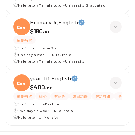
Male tutor/Female tutor-University Graduated
Primary 4,English
Engli
$180
/
hr
長期補習
1 to 1 tutoring-Tai Wai
One day a week -1.5Hour/cls
Male tutor/Female tutor-University
year 10,English
Engli
$400
/
hr
長期補習
細心
有耐性
題目講解
解題思路
提供練習
1 to 1 tutoring-Mei Foo
Two days a week-1.5Hour/cls
Male tutor-University