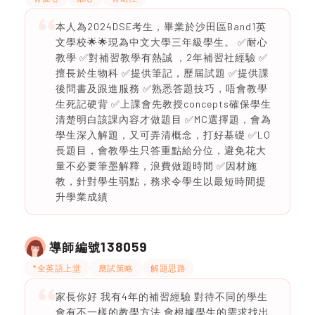
本人為2024DSE考生，畢業於沙田區Band1英
文學校🌟🌟現為中文大學三年級學生。 ✅耐心
教學 ✅對補習教學有熱誠 ，2年補習社經驗 ✅
擅長於生物科 ✅提供筆記，歷屆試題 ✅提供課
後問書及跟進服務 ✅熟悉答題技巧，唔會教學
生死記硬背 ✅上課會先教授concepts確保學生
清楚明白該課內容才做題目 ✅MC選擇題，會為
學生深入解題，又可弄清概念，打好基礎 ✅LQ
長題目，會教學生只答重點給分位，避免花大
量不必要筆墨解釋，浪費做題時間 ✅因材施
教，針對學生弱點，務求令學生以最短時間提
升學業成績
138059
導師編號
*全英語上堂
應試策略
解題思路
家長你好 我有4年的補習經驗 對待不同的學生
會有不一樣的教學方法 會根據學生的需求找出