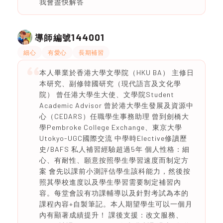
我會盡快解答
144001
導師編號
細心
有愛心
長期補習
本人畢業於香港大學文學院（HKU BA） 主修日
本研究、副修韓國研究（現代語言及文化學
院） 曾任港大學生大使、文學院Student
Academic Advisor 曾於港大學生發展及資源中
心（CEDARS）任職學生事務助理 曾到劍橋大
學Pembroke College Exchange、東京大學
Utokyo-UGC國際交流 中學時Elective修讀歷
史/BAFS 私人補習經驗超過5年 個人性格：細
心、有耐性、願意按照學生學習速度而制定方
案 會先以課前小測評估學生該科能力，然後按
照其學校進度以及學生學習需要制定補習內
容。每堂會設有功課輔導以及針對考試為本的
課程內容+自製筆記。本人期望學生可以一個月
內有顯著成績提升！ 課後支援：改文服務、