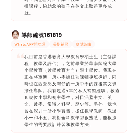
排課程，協助您的孩子在英文上取得更多成
就。
161819
導師編號
WhatsAPP問功課
長期補習
應試策略
我目前是香港教育大學教育學碩士生（主修課
程、教學及評估），之前畢業於華南師範大學
小學教育（數學教育方向）學士學位。我現在
正在將軍澳一所小學擔任功課輔導班導師，同
時也在西營盤及灣仔的一所中學的課後英文班
擔任導師。我有超過4年的私人補習經驗，教過
10幾位小學和初中學生，科目涵蓋中文、英
文、數學、常識／科學、歷史等。另外，我也
曾在深圳一所小學實習，擔任數學教師，教過
小一和小五。我對全科教學都很熟悉，能根據
學生的需要設計練習和教學方法。