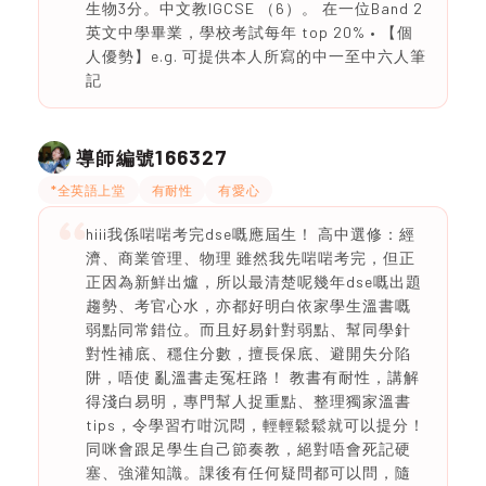
生物3分。中文教IGCSE （6）。 在一位Band 2
英文中學畢業，學校考試每年 top 20% • 【個
人優勢】e.g. 可提供本人所寫的中一至中六人筆
記
166327
導師編號
*全英語上堂
有耐性
有愛心
hiii我係啱啱考完dse嘅應屆生！ 高中選修：經
濟、商業管理、物理 雖然我先啱啱考完，但正
正因為新鮮出爐，所以最清楚呢幾年dse嘅出題
趨勢、考官心水，亦都好明白依家學生溫書嘅
弱點同常錯位。而且好易針對弱點、幫同學針
對性補底、穩住分數，擅長保底、避開失分陷
阱，唔使 亂溫書走冤枉路！ 教書有耐性，講解
得淺白易明，專門幫人捉重點、整理獨家溫書
tips，令學習冇咁沉悶，輕輕鬆鬆就可以提分！
同咪會跟足學生自己節奏教，絕對唔會死記硬
塞、強灌知識。課後有任何疑問都可以問，隨