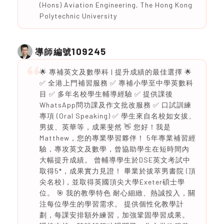
(Hons) Aviation Engineering, The Hong Kong
Polytechnic University
109245
導師編號
🌟 專補英文及數學科 | 提升成績的最佳選擇 🌟
✅ 全港上門補習服務 ✅ 專補小學至中學英數科
目 ✅ 多年名校學生輔導經驗 ✅ 提供課後
WhatsApp問功課及作文批改服務 ✅ 口試訓練
專項 (Oral Speaking) ✅ 學生來自名校如女拔、
男拔、英華等，成果斐然 👋 您好！我是
Matthew，您的專業學習夥伴！ 5年專業補習經
驗，專攻英文及數學，曾協助學生在短時間內
大幅提升成績。 曾輔導學生於DSE英文考試中
取得5*，成果實力見證！ 畢業於拔萃男書院 (頂
尖名校)，並取得英國頂尖大學Exeter碩士學
位。 🎯 我的教學特色 耐心細緻、熱誠投入，關
注每位學生的學習需求。 提供個性化教學計
劃，每課安排額外練習，加強鞏固學習成果。