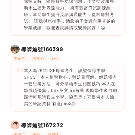
課後支持：隨時解答功課問題，作文批改服務
助學生提升表達能力。 擁有豐富口試訓練經
驗，幫助學生提升英語溝通能力，從容應對考
試。 讓我與您攜手，助您的子女邁向更卓越的
學業成績！歡迎查詢詳情或安排試課！😊
166399
導師編號
有耐性
有愛心
細心
本人為26年DSE應屆考生，讀聖保祿中學
SPSS，本人相對耐心，對題目理解、解題獨有
一套思考方法，可分享給學生相關技巧 本人在
學成績優異，DSE英文pre有星 現時學生來自銅
鑼灣軒尼詩官立小學、協恩等；可提供本人編
寫的筆記資料 有意pm🙏🏻
167272
導師編號
有愛心
細心
有耐性