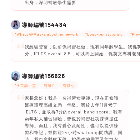
出身，深明補底學生需要
154434
導師編號
*WhatsAPP asks about homework
*Long-term tutoring
*Prov
我經驗豐富，以前係補習社做，現有同年齡學生。我係英文
分，IELTS overall 8.5，可以馬上開始，係英文專科老
156626
導師編號
*全英語上堂
有耐性
有愛心
家長您好！我是一名補習女導師，現在正修讀
醫療護理高級文憑一年級。我於去年11月考了
IELTS，並取得7分的overall band score。我有
兩年私人補習經驗，曾也於補習社功課班擔任
導師。而且，我有愛心及耐性，也可以提供練
習和筆記，並歡迎24小時whatsapp問功課。同
時，我也會對症下藥，按學生的需要及能力安