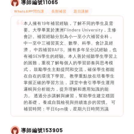
11065
導師編號
WhatsAPP問功課
長期補習
題目講解
本人擁有19年補習經驗，了解不同的學生及需
要。大學畢業於澳洲Flinders University，主修
會計。補習經驗分別為小一至小六補習全科，
中一至中三補習英文、數學、科學、會計及經
濟， 中四補習BAFS。擁有多年呈分試經驗，也
有補SEN學生的經驗。本人善於傾聽學生學習上
的困難，重視了解每個人的學習節奏與思考模
式， 鼓勵學生主動提問和交流，確保學生都能
在自在的環境下學習。 教學重點放在培養學生
掌握正確的學習方法， 課堂中會引導學生運用
邏輯與分析能力，提升理解和應用知識的能
力。 透過分步講解與練習，幫助學生建立穩固
的基礎， 養成自我檢視與持續進步的習慣。 可
補習時間：平日6pm後，星期六日時間另議
153905
導師編號