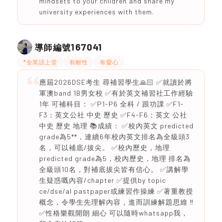
mindsets to your children and share my
university experiences with them.
167041
導師編號
*全英語上堂
有耐性
有愛心
應屆2026DSE考生 尋補習學生🙏🏻 ✅就讀於將
軍澳band 1B男女校 ✅有於英文補習社工作經驗
1年 可補科目： ✅P1-P6 全科 / 跟功課 ✅F1-
F3：英文公社 中史 歷史 ✅F4-F6：英文 公社
中史 歷史 地理 📚成績： ✅校內英文 predicted
grade為5**，連續6年校內英文排名為全級頭3
名，可以補底/拔尖。 ✅校內歷史，地理
predicted grade為5，校內歷史，地理 排名為
全級頭10名，對補底拔尖皆有信心。 ✅講解學
生疑惑嘅內容/chapter ✅提供by topic
ce/dse/al pastpaper或練習作操練 ✅著重教授
概念，令學生先理解內容，進而訓練解題思維 ‼️
✅性格樂觀開朗 細心 可以隨時whatsapp我，