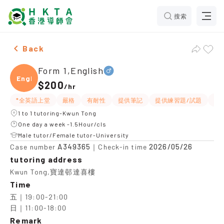
搜索
Male Form 1,English，Kwun Tong Tuition recommendat
Back
Form 1,English
Engli
$200
/
hr
*全英語上堂
嚴格
有耐性
提供筆記
提供練習題/試題
題
1 to 1 tutoring-Kwun Tong
One day a week -1.5Hour/cls
Male tutor/Female tutor-University
A349365
2026/05/26
Case number
｜Check-in time
tutoring address
Kwun Tong,寶達邨達喜樓
Time
五｜19:00-21:00

日｜11:00-18:00
Remark