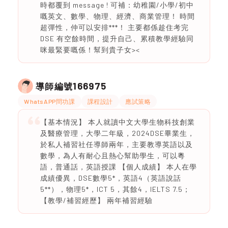
時都覆到 message ! 可補：幼稚園/小學/初中
嘅英文、數學、物理、經濟、商業管理！ 時間
超彈性，仲可以安排***！ 主要都係趁住考完
DSE 有空餘時間，提升自己、累積教學經驗同
咪最緊要嘅係！幫到貴子女><
166975
導師編號
WhatsAPP問功課
課程設計
應試策略
【基本情況】 本人就讀中文大學生物科技創業
及醫療管理，大學二年級，2024DSE畢業生，
於私人補習社任導師兩年，主要教導英語以及
數學，為人有耐心且熱心幫助學生，可以粵
語，普通話，英語授課 【個人成績】 本人在學
成績優異，DSE數學5*，英語4（英語說話
5**），物理5*，ICT 5，其餘4，IELTS 7.5；
【教學/補習經歷】 兩年補習經驗