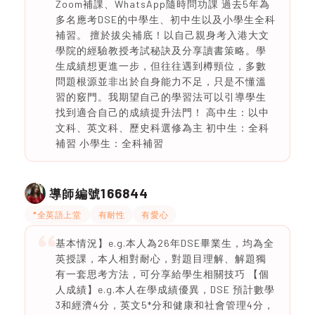
Zoom補課、WhatsApp隨時問功課 過去5年為
多名應考DSE的中學生、初中生以及小學生全科
補習。 擅於拔尖補底！以自己親身考入港大文
學院的經驗教授考試秘訣及分享讀書策略。學
生成績想更進一步，但往往遇到樽頸位，多數
問題根源並非出於自身能力不足，只是不懂溫
習的竅門。我期望自己的學習法可以引導學生
找到適合自己的成績提升法門！ 高中生：以中
文科、英文科、歷史科選修為主 初中生：全科
補習 小學生：全科補習
166844
導師編號
*全英語上堂
有耐性
有愛心
基本情況】e.g.本人為26年DSE畢業生，均為全
英授課，本人相對耐心，對題目理解、解題獨
有一套思考方法，可分享給學生相關技巧 【個
人成績】e.g.本人在學成績優異，DSE 預計數學
3和經濟4分，英文5*分和健康和社會管理4分，