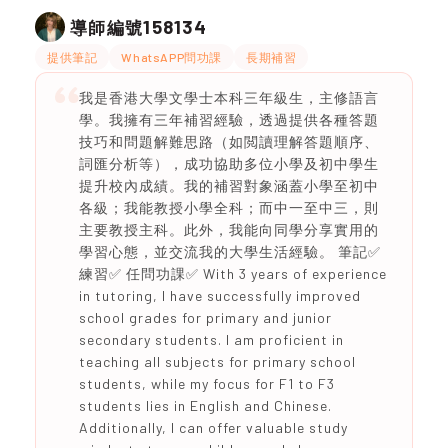
158134
導師編號
提供筆記
WhatsAPP問功課
長期補習
我是香港大學文學士本科三年級生，主修語言
學。我擁有三年補習經驗，透過提供各種答題
技巧和問題解難思路（如閲讀理解答題順序、
詞匯分析等），成功協助多位小學及初中學生
提升校內成績。我的補習對象涵蓋小學至初中
各級；我能教授小學全科；而中一至中三，則
主要教授主科。此外，我能向同學分享實用的
學習心態，並交流我的大學生活經驗。 筆記✅
練習✅ 任問功課✅ With 3 years of experience
in tutoring, I have successfully improved
school grades for primary and junior
secondary students. I am proficient in
teaching all subjects for primary school
students, while my focus for F1 to F3
students lies in English and Chinese.
Additionally, I can offer valuable study