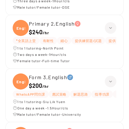
Three days a week-1Hour/cls
Male tutor/Female tutor-DSE
Primary 2,English
Engli
$240
/
hr
*全英語上堂
有耐性
細心
提供練習題/試題
提供筆記
1 to 1 tutoring-North Point
Two days a week-1Hour/cls
Female tutor-Full-time Tutor
Form 3,English
Engli
$200
/
hr
WhatsAPP問功課
應試策略
解題思路
指導功課
提供練
1 to 1 tutoring-Siu Lik Yuen
One day a week -1.5Hour/cls
Male tutor/Female tutor-University