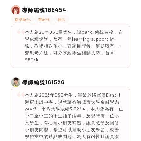
166454
導師編號
提供筆記
有耐性
細心
本人為26年DSE畢業生，讀band1傳統名校，在
學成績優異，及有一年learning support 經
驗，教學相對耐心，對題目理解、解題獨有一
套思考方法，可分享給學生相關技巧，首堂
$50/h
161526
導師編號
本人為2023年DSE考生，畢業於將軍澳Band 1
迦密主恩中學，現就讀香港城市大學金融學系
year3，平均大學成績3.52/ 4，本人曾為有一位
中二至中三的學生補了兩年，及現時有一位小
六學生，有心幫小朋友補習，認真教學及回答
小朋友問題，希望可以幫助小朋友學習，改善
學習當中的缺點或問題，為人有耐性且認真教