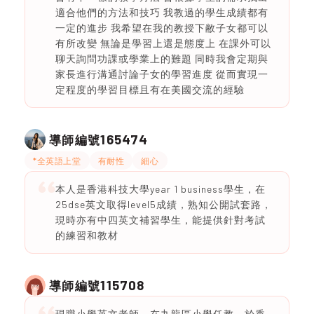
適合他們的方法和技巧 我教過的學生成績都有
一定的進步 我希望在我的教授下敝子女都可以
有所改變 無論是學習上還是態度上 在課外可以
聊天詢問功課或學業上的難題 同時我會定期與
家長進行溝通討論子女的學習進度 從而實現一
定程度的學習目標且有在美國交流的經驗
165474
導師編號
*全英語上堂
有耐性
細心
本人是香港科技大學year 1 business學生，在
25dse英文取得level5成績，熟知公開試套路，
現時亦有中四英文補習學生，能提供針對考試
的練習和教材
115708
導師編號
現職小學英文老師，在九龍區小學任教，於香