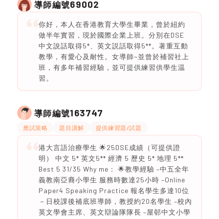
69002
導師編號
你好，本人在香港教育大學生畢業，曾於紐約
做半年實習，現於國際企業上班。分別在DSE
中文說話取得5*、英文説話取得5**。著重互動
教學，有愛心及耐性。女導師~並曾於補習社上
班，有多年補習經驗，並可提供練習供學生温
習。
163747
導師編號
應試策略
題目講解
提供練習題/試題
港大言語治療學生 🌟25DSE成績（可提供證
明） 中文 5* 英文5** 經濟 5 歷史 5* 地理 5**
Best 5 31/35 Why me： 🌟教學經驗 –中五全年
義教南亞裔小學生 服務時數達25小時 –Online
Paper4 Speaking Practice 報名學生多達10位
－日校課後補底班導師，教授約20名學生 –校內
英文學會主席、英文辯論隊隊長 –屋邨中文小學