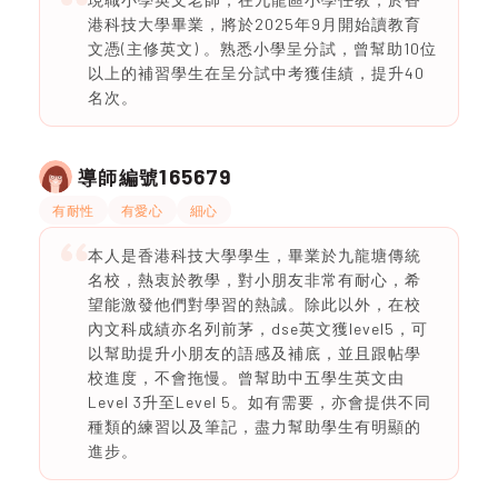
港科技大學畢業，將於2025年9月開始讀教育
文憑(主修英文) 。熟悉小學呈分試，曾幫助10位
以上的補習學生在呈分試中考獲佳績，提升40
名次。
165679
導師編號
有耐性
有愛心
細心
本人是香港科技大學學生，畢業於九龍塘傳統
名校，熱衷於教學，對小朋友非常有耐心，希
望能激發他們對學習的熱誠。除此以外，在校
內文科成績亦名列前茅，dse英文獲level5，可
以幫助提升小朋友的語感及補底，並且跟帖學
校進度，不會拖慢。曾幫助中五學生英文由
Level 3升至Level 5。如有需要，亦會提供不同
種類的練習以及筆記，盡力幫助學生有明顯的
進步。