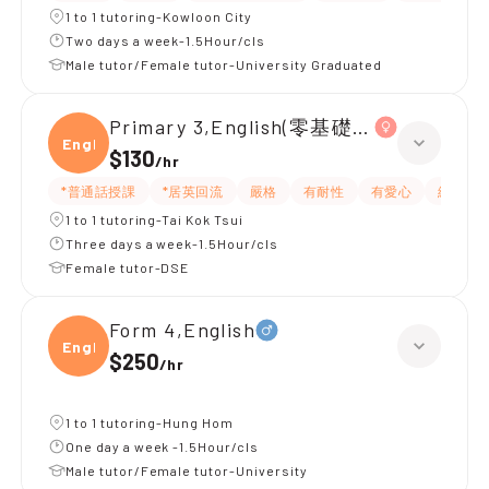
1 to 1 tutoring-Kowloon City
Two days a week-1.5Hour/cls
Male tutor/Female tutor-University Graduated
Primary 3,English(零基礎, 會話)
Engli
$130
/
hr
*普通話授課
*居英回流
嚴格
有耐性
有愛心
細心
1 to 1 tutoring-Tai Kok Tsui
Three days a week-1.5Hour/cls
Female tutor-DSE
Form 4,English
Engli
$250
/
hr
1 to 1 tutoring-Hung Hom
One day a week -1.5Hour/cls
Male tutor/Female tutor-University