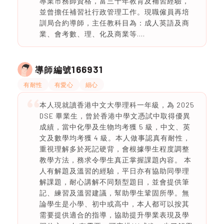
專業市務師資格，富三十年教育及補習經驗，
並曾擔任補習社行政管理工作。現職僱員再培
訓局合約導師，主任教科目為：成人英語及商
業、會考數、理、化及商業等....
166931
導師編號
有耐性
有愛心
細心
本人現就讀香港中文大學理科一年級，為 2025
DSE 畢業生，曾於香港中學文憑試中取得優異
成績，當中化學及生物均考獲 5 級，中文、英
文及數學均考獲 4 級。本人做事認真有耐性，
重視理解多於死記硬背，會根據學生程度調整
教學方法，務求令學生真正掌握課題內容。 本
人有解題及溫習的經驗，平日亦有協助同學理
解課題，耐心講解不同類型題目，並會提供筆
記、練習及溫習建議，幫助學生鞏固所學。無
論學生是小學、初中或高中，本人都可以按其
需要提供適合的指導，協助提升學業表現及學