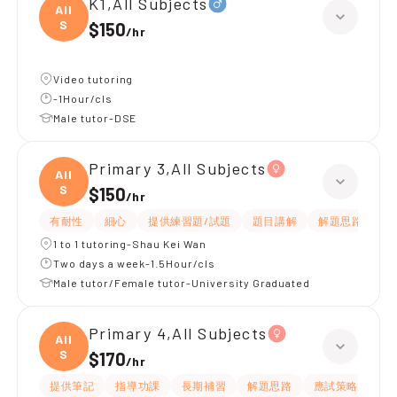
K1,All Subjects
All
S
$150
/
hr
Video tutoring
-1Hour/cls
Male tutor-DSE
Primary 3,All Subjects
All
S
$150
/
hr
有耐性
細心
提供練習題/試題
題目講解
解題思路
1 to 1 tutoring-Shau Kei Wan
Two days a week-1.5Hour/cls
Male tutor/Female tutor-University Graduated
Primary 4,All Subjects
All
S
$170
/
hr
提供筆記
指導功課
長期補習
解題思路
應試策略
提