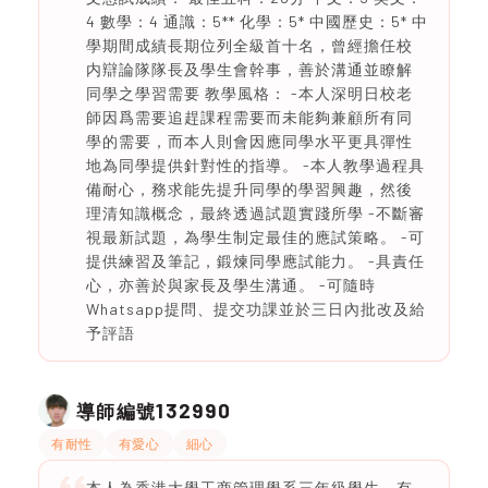
4 數學：4 通識：5** 化學：5* 中國歷史：5* 中
學期間成績長期位列全級首十名，曾經擔任校
内辯論隊隊長及學生會幹事，善於溝通並瞭解
同學之學習需要 教學風格： -本人深明日校老
師因爲需要追趕課程需要而未能夠兼顧所有同
學的需要，而本人則會因應同學水平更具彈性
地為同學提供針對性的指導。 -本人教學過程具
備耐心，務求能先提升同學的學習興趣，然後
理清知識概念，最終透過試題實踐所學 -不斷審
視最新試題，為學生制定最佳的應試策略。 -可
提供練習及筆記，鍛煉同學應試能力。 -具責任
心，亦善於與家長及學生溝通。 -可隨時
Whatsapp提問、提交功課並於三日內批改及給
予評語
132990
導師編號
有耐性
有愛心
細心
本人為香港大學工商管理學系三年級學生，有