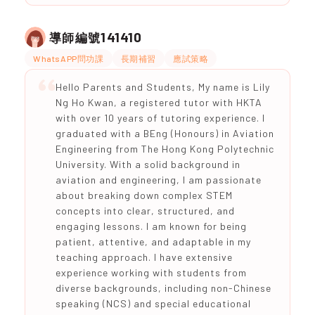
141410
導師編號
WhatsAPP問功課
長期補習
應試策略
Hello Parents and Students, My name is Lily
Ng Ho Kwan, a registered tutor with HKTA
with over 10 years of tutoring experience. I
graduated with a BEng (Honours) in Aviation
Engineering from The Hong Kong Polytechnic
University. With a solid background in
aviation and engineering, I am passionate
about breaking down complex STEM
concepts into clear, structured, and
engaging lessons. I am known for being
patient, attentive, and adaptable in my
teaching approach. I have extensive
experience working with students from
diverse backgrounds, including non-Chinese
speaking (NCS) and special educational