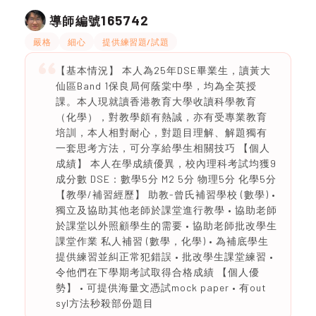
165742
導師編號
嚴格
細心
提供練習題/試題
【基本情況】 本人為25年DSE畢業生，讀黃大
仙區Band 1保良局何蔭棠中學，均為全英授
課。本人現就讀香港教育大學收讀科學教育
（化學），對教學頗有熱誠，亦有受專業教育
培訓，本人相對耐心，對題目理解、解題獨有
一套思考方法，可分享給學生相關技巧 【個人
成績】 本人在學成績優異，校內理科考試均獲9
成分數 DSE：數學5分 M2 5分 物理5分 化學5分
【教學/補習經歷】 助教-曾氏補習學校 (數學) •
獨立及協助其他老師於課堂進行教學 • 協助老師
於課堂以外照顧學生的需要 • 協助老師批改學生
課堂作業 私人補習 (數學，化學) • 為補底學生
提供練習並糾正常犯錯誤 • 批改學生課堂練習 •
令他們在下學期考試取得合格成績 【個人優
勢】 • 可提供海量文憑試mock paper • 有out
syl方法秒殺部份題目