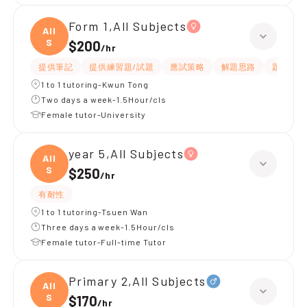
Form 1,All Subjects
All
S
$200
/
hr
提供筆記
提供練習題/試題
應試策略
解題思路
題目講解
1 to 1 tutoring-Kwun Tong
Two days a week-1.5Hour/cls
Female tutor-University
year 5,All Subjects
All
S
$250
/
hr
有耐性
1 to 1 tutoring-Tsuen Wan
Three days a week-1.5Hour/cls
Female tutor-Full-time Tutor
Primary 2,All Subjects
All
S
$170
/
hr