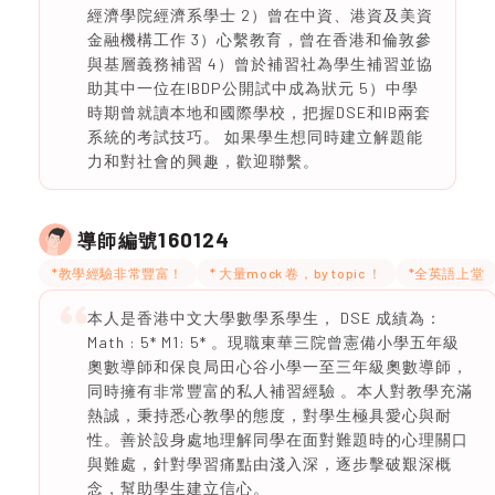
經濟學院經濟系學士 2）曾在中資、港資及美資
金融機構工作 3）心繫教育，曾在香港和倫敦參
與基層義務補習 4）曾於補習社為學生補習並協
助其中一位在IBDP公開試中成為狀元 5）中學
時期曾就讀本地和國際學校，把握DSE和IB兩套
系統的考試技巧。 如果學生想同時建立解題能
力和對社會的興趣，歡迎聯繫。
160124
導師編號
*教學經驗非常豐富！
* 大量mock 卷，by topic ！
*全英語上堂
本人是香港中文大學數學系學生， DSE 成績為：
Math : 5* M1: 5* 。現職東華三院曾憲備小學五年級
奧數導師和保良局田心谷小學一至三年級奧數導師，
同時擁有非常豐富的私人補習經驗 。本人對教學充滿
熱誠，秉持悉心教學的態度，對學生極具愛心與耐
性。善於設身處地理解同學在面對難題時的心理關口
與難處，針對學習痛點由淺入深，逐步擊破艱深概
念，幫助學生建立信心。