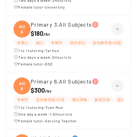
Two days a week-2Hour/cls
Female tutor-University
Primary 3,All Subjects
All
S
$180
/
hr
有愛心
細心
有耐性
提供筆記
提供練習題/試題
指導
1 to 1 tutoring-Tai Koo
Two days a week-2Hour/cls
Female tutor-DSE
Primary 6,All Subjects
All
S
$300
/
hr
有耐性
提供練習題/試題
應試策略
解題思路
題目講解
1 to 1 tutoring-Tuen Mun
One day a week -1.5Hour/cls
Female tutor-Serving Teacher