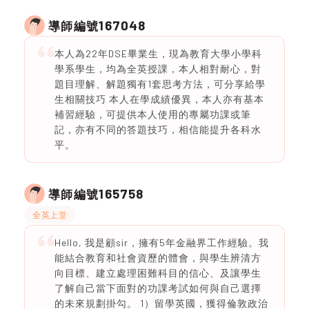
167048
導師編號
本人為22年DSE畢業生，現為教育大學小學科
學系學生，均為全英授課，本人相對耐心，對
題目理解、解題獨有1套思考方法，可分享給學
生相關技巧 本人在學成績優異，本人亦有基本
補習經驗，可提供本人使用的專屬功課或筆
記，亦有不同的答題技巧，相信能提升各科水
平。
165758
導師編號
全英上堂
Hello, 我是顧sir，擁有5年金融界工作經驗。我
能結合教育和社會資歷的體會，與學生辨清方
向目標、建立處理困難科目的信心、及讓學生
了解自己當下面對的功課考試如何與自己選擇
的未來規劃掛勾。 1）留學英國，獲得倫敦政治