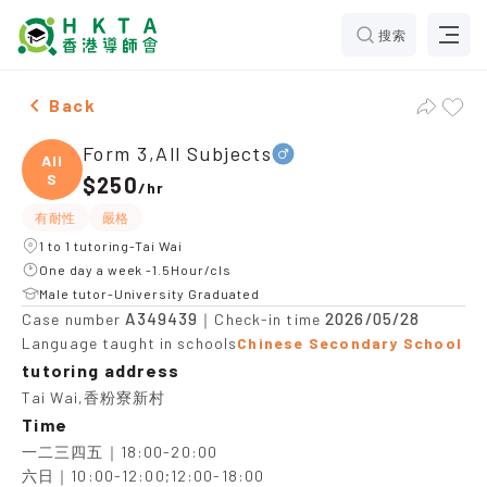
搜索
Male Form 3,All Subjects，Tai Wai Tuition recommenda
Back
Form 3,All Subjects
All
S
$250
/
hr
有耐性
嚴格
1 to 1 tutoring-Tai Wai
One day a week -1.5Hour/cls
Male tutor-University Graduated
A349439
2026/05/28
Case number
｜Check-in time
Language taught in schools
Chinese Secondary School
tutoring address
Tai Wai,香粉寮新村
Time
一二三四五｜18:00-20:00

六日｜10:00-12:00;12:00-18:00