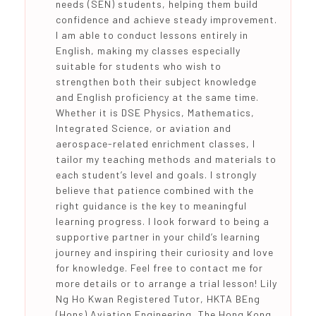
needs (SEN) students, helping them build
confidence and achieve steady improvement.
I am able to conduct lessons entirely in
English, making my classes especially
suitable for students who wish to
strengthen both their subject knowledge
and English proficiency at the same time.
Whether it is DSE Physics, Mathematics,
Integrated Science, or aviation and
aerospace-related enrichment classes, I
tailor my teaching methods and materials to
each student’s level and goals. I strongly
believe that patience combined with the
right guidance is the key to meaningful
learning progress. I look forward to being a
supportive partner in your child’s learning
journey and inspiring their curiosity and love
for knowledge. Feel free to contact me for
more details or to arrange a trial lesson! Lily
Ng Ho Kwan Registered Tutor, HKTA BEng
(Hons) Aviation Engineering, The Hong Kong