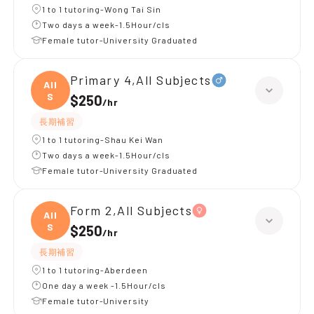
1 to 1 tutoring-Wong Tai Sin
Two days a week-1.5Hour/cls
Female tutor-University Graduated
Primary 4,All Subjects
All
S
$250
/
hr
長期補習
1 to 1 tutoring-Shau Kei Wan
Two days a week-1.5Hour/cls
Female tutor-University Graduated
Form 2,All Subjects
All
S
$250
/
hr
長期補習
1 to 1 tutoring-Aberdeen
One day a week -1.5Hour/cls
Female tutor-University