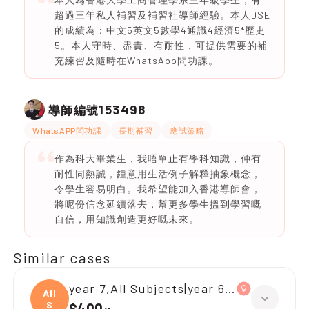
超過三年私人補習及補習社導師經驗。本人DSE
的成績為：中文5英文5數學4通識4經濟5*歷史
5。本人守時、盡責、有耐性，可提供需要的補
充練習及隨時在WhatsApp問功課。
153498
導師編號
WhatsAPP問功課
長期補習
應試策略
作為科大畢業生，我唔單止有學科知識，仲有
耐性同熱誠，鍾意用生活例子解釋抽象概念，
令學生容易明白。我希望能加入香港導師會，
將呢份信念延續落去，幫更多學生搵到學習嘅
自信，用知識創造更好嘅未來。
Similar cases
year 7,All Subjects|year 6,All Subjects
All
S
$400