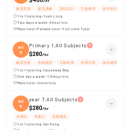
/
hr
解題思路
題目講解
課程設計
互動教學
提供筆記
嚴
1 to 1 tutoring-Yuen Long
Two days a week-2Hour/cls
Male tutor/Female tutor-Full-time Tutor
Primary 1,All Subjects
All
S
$280
/
hr
解題思路
長期補習
互動教學
指導功課
提供練習題/試題
1 to 1 tutoring-Causeway Bay
One day a week -1.5Hour/cls
Male tutor-University
year 7,All Subjects
All
S
$280
/
hr
有耐性
有愛心
長期補習
1 to 1 tutoring-Sai Kung