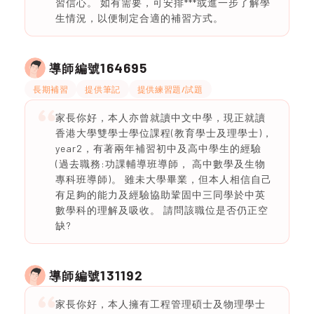
習信心。 如有需要，可安排***或進一步了解學
生情況，以便制定合適的補習方式。
164695
導師編號
長期補習
提供筆記
提供練習題/試題
家長你好，本人亦曾就讀中文中學，現正就讀
香港大學雙學士學位課程(教育學士及理學士)，
year2，有著兩年補習初中及高中學生的經驗
(過去職務:功課輔導班導師， 高中數學及生物
專科班導師)。 雖未大學畢業，但本人相信自己
有足夠的能力及經驗協助鞏固中三同學於中英
數學科的理解及吸收。 請問該職位是否仍正空
缺?
131192
導師編號
家長你好，本人擁有工程管理碩士及物理學士