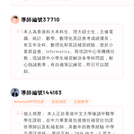
37710
導師編號
本人為香港科大本科生、理大碩士生，主修電
腦、統計、數學。數理化英語會考成績優良，
有五年全科、數理化和英語補習經驗，曾於小
童群益會、Informatics、再培訓中心等機構任
教，現誠替中小學生補習解決各學科問題，耐
心熱誠教導，有自備筆記練習，即日可以開
始。
144163
導師編號
WhatsAPP問功課
長期補習
互動教學
個人簡歷： 本人正於香港中文大學修讀中醫學
學生課程，在中六畢業後先後擔任補習社功課
班導師以及私補老師，具數年的教學經驗 中學
文憑試成績： 最佳五科：28分 中文：5 英文：