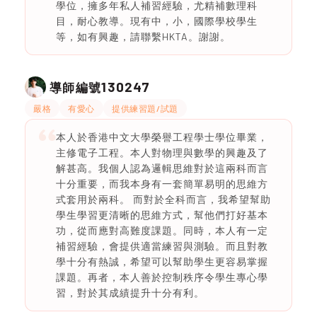
學位，擁多年私人補習經驗，尤精補數理科
目，耐心教導。現有中，小，國際學校學生
等，如有興趣，請聯繫HKTA。謝謝。
130247
導師編號
嚴格
有愛心
提供練習題/試題
本人於香港中文大學榮譽工程學士學位畢業，
主修電子工程。本人對物理與數學的興趣及了
解甚高。我個人認為邏輯思維對於這兩科而言
十分重要，而我本身有一套簡單易明的思維方
式套用於兩科。 而對於全科而言，我希望幫助
學生學習更清晰的思維方式，幫他們打好基本
功，從而應對高難度課題。同時，本人有一定
補習經驗，會提供適當練習與測驗。而且對教
學十分有熱誠，希望可以幫助學生更容易掌握
課題。再者，本人善於控制秩序令學生專心學
習，對於其成績提升十分有利。