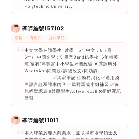
Polytechnic University
157102
導師編號
嚴格
有耐性
提供筆記
中文大學在讀學生 數學：5* 中文：5（卷一
5**） 中國文學：5 畢業Band1A學校 6年精英
班 富有1年豐富中小學生補習經驗 🌟🉑課時外
WhatsApp問問題/課後改文/問功課
———————— ✅獨家筆記 生動易消化 ✅運用淺
白語言詮釋課本內容 ✅單對單或小組補習 ✅氣
氛輕鬆認真 ‼️鼓勵學生Active recall ❌拒絕死記
硬背
11011
導師編號
本人肆業於理大商業系，並取得市場學碩士及