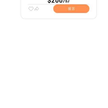
$200
/
hr
留言