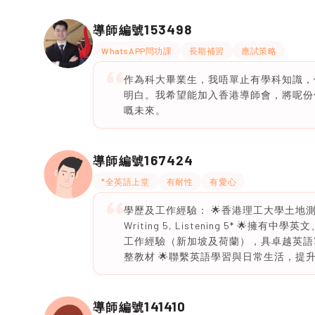
153498
導師編號
WhatsAPP問功課
長期補習
應試策略
作為科大畢業生，我唔單止有學科知識，
明白。我希望能加入香港導師會，將呢份
嘅未來。
167424
導師編號
*全英語上堂
有耐性
有愛心
學歷及工作經驗： 🌟香港理工大學土地測量及
Writing 5, Listening 5* 
工作經驗（新加坡及荷蘭），具卓越英語寫
整教材 🌟聯繫英語學習與日常生活，提
141410
導師編號