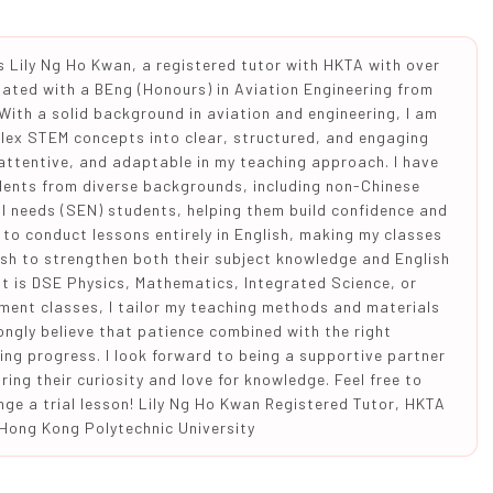
 Lily Ng Ho Kwan, a registered tutor with HKTA with over
duated with a BEng (Honours) in Aviation Engineering from
With a solid background in aviation and engineering, I am
ex STEM concepts into clear, structured, and engaging
 attentive, and adaptable in my teaching approach. I have
dents from diverse backgrounds, including non-Chinese
l needs (SEN) students, helping them build confidence and
to conduct lessons entirely in English, making my classes
ish to strengthen both their subject knowledge and English
it is DSE Physics, Mathematics, Integrated Science, or
ment classes, I tailor my teaching methods and materials
rongly believe that patience combined with the right
ing progress. I look forward to being a supportive partner
iring their curiosity and love for knowledge. Feel free to
nge a trial lesson! Lily Ng Ho Kwan Registered Tutor, HKTA
 Hong Kong Polytechnic University