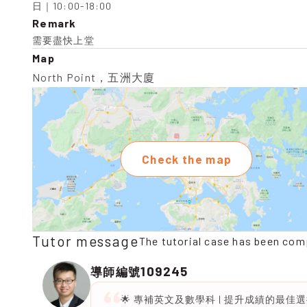
日｜10:00-18:00
Remark
需要盡快上堂
Map
North Point，五洲大廈
Check the map
Tutor message
The tutorial case has been com
109245
導師編號
🌟 專補英文及數學科 | 提升成績的最佳選