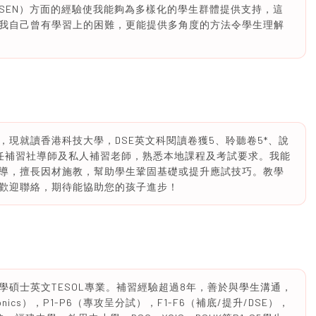
SEN）方面的經驗使我能夠為多樣化的學生群體提供支持，這
我自己曾有學習上的困難，更能提供多角度的方法令學生理解
學，現就讀香港科技大學，DSE英文科閱讀卷獲5、聆聽卷5*、說
任補習社導師及私人補習老師，熟悉本地課程及考試要求。我能
導，擅長因材施教，幫助學生鞏固基礎或提升應試技巧。教學
歡迎聯絡，期待能協助您的孩子進步！
碩士英文TESOL專業。補習經驗超過8年，善於與學生溝通，
ics），P1-P6（專攻呈分試），F1-F6（補底/提升/DSE），