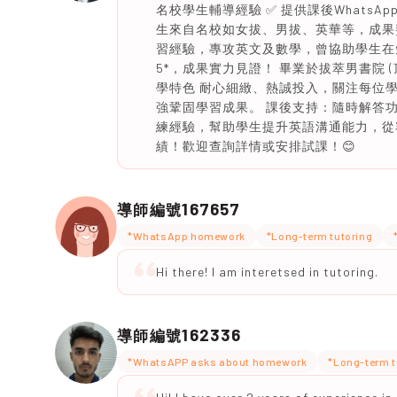
名校學生輔導經驗 ✅ 提供課後WhatsApp問
生來自名校如女拔、男拔、英華等，成果斐然
習經驗，專攻英文及數學，曾協助學生在
5*，成果實力見證！ 畢業於拔萃男書院 (
學特色 耐心細緻、熱誠投入，關注每位
強鞏固學習成果。 課後支持：隨時解答
練經驗，幫助學生提升英語溝通能力，從
績！歡迎查詢詳情或安排試課！😊
167657
導師編號
*WhatsApp homework
*Long-term tutoring
Hi there! I am interetsed in tutoring.
162336
導師編號
*WhatsAPP asks about homework
*Long-term t