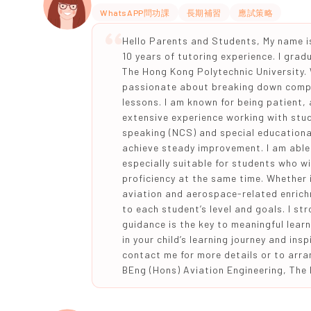
WhatsAPP問功課
長期補習
應試策略
Hello Parents and Students, My name is
10 years of tutoring experience. I gra
The Hong Kong Polytechnic University. 
passionate about breaking down compl
lessons. I am known for being patient,
extensive experience working with stu
speaking (NCS) and special educationa
achieve steady improvement. I am able 
especially suitable for students who w
proficiency at the same time. Whether 
aviation and aerospace-related enrich
to each student’s level and goals. I st
guidance is the key to meaningful learn
in your child’s learning journey and insp
contact me for more details or to arra
BEng (Hons) Aviation Engineering, The