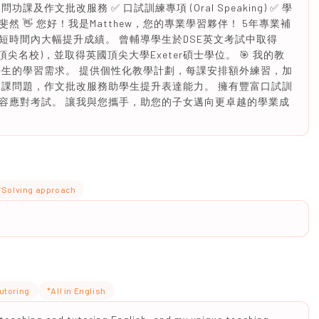
功課及作文批改服務 ✅ 口試訓練專項 (Oral Speaking) ✅ 學
 👋 您好！我是Matthew，您的專業學習夥伴！ 5年專業補
短時間內大幅提升成績。 曾輔導學生於DSE英文考試中取得
頂尖名校)，並取得英國頂尖大學Exeter碩士學位。 🎯 我的教
學生的學習需求。 提供個性化教學計劃，每課安排額外練習，加
功課問題，作文批改服務助學生提升表達能力。 擁有豐富口試訓
容應對考試。 讓我與您攜手，助您的子女邁向更卓越的學業成
*Solving approach
utoring
*All in English