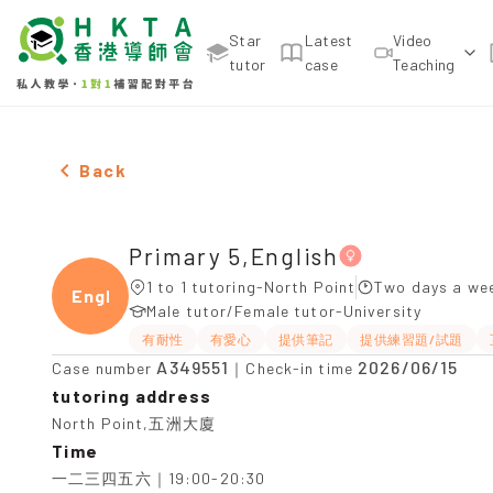
Star
Latest
Video
tutor
case
Teaching
Female Primary 5,English，North Point Tuition re
Back
Primary 5,English
1 to 1 tutoring-North Point
Two days a wee
Engli
Male tutor/Female tutor-University
有耐性
有愛心
提供筆記
提供練習題/試題
A349551
2026/06/15
Case number
｜Check-in time
tutoring address
North Point,五洲大廈
Time
一二三四五六｜19:00-20:30
