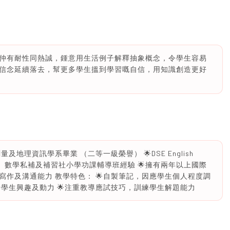
仲有耐性同熱誠，鍾意用生活例子解釋抽象概念，令學生容易
信念延續落去，幫更多學生搵到學習嘅自信，用知識創造更好
地理資訊學系畢業 （二等一級榮譽） 🌟DSE English
🌟擁有中學英文、數學私補及補習社小學功課輔導班經驗 🌟擁有兩年以上國際
作及溝通能力 教學特色： 🌟自製筆記，因應學生個人程度調
升學生興趣及動力 🌟注重教導應試技巧，訓練學生解題能力