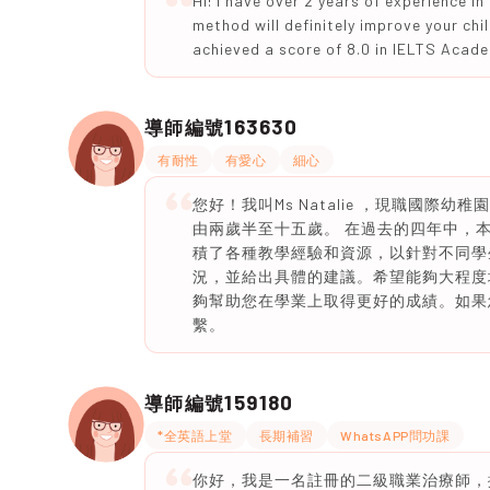
Hi! I have over 2 years of experience i
method will definitely improve your chi
achieved a score of 8.0 in IELTS Acade
163630
導師編號
有耐性
有愛心
細心
您好！我叫Ms Natalie ，現職國
由兩歲半至十五歲。 在過去的四年中，
積了各種教學經驗和資源，以針對不同學
況，並給出具體的建議。希望能夠大程度
夠幫助您在學業上取得更好的成績。如果
繫。
159180
導師編號
*全英語上堂
長期補習
WhatsAPP問功課
你好，我是一名註冊的二級職業治療師，