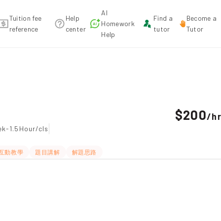
AI
Tuition fee
Help
Find a
Become a
Homework
reference
center
tutor
Tutor
Help
commendation
$200
/
h
k-1.5Hour/cls
互動教學
題目講解
解題思路