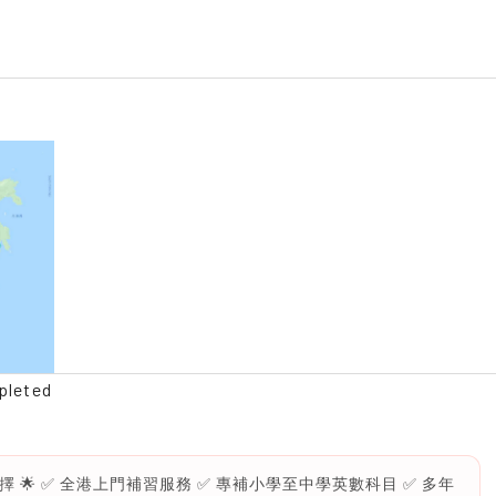
pleted
擇 🌟 ✅ 全港上門補習服務 ✅ 專補小學至中學英數科目 ✅ 多年