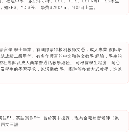
福建中學、啟思中小學、DSC、YCIS、DSHK等P1-S5學生
FS、YCIS等。 學費$260/hr，可即日上堂。
語言學 學士畢業，有國際蒙特梭利教師文憑，成人專業 教師培
 試成績二級甲等。有多年豐富的中文和英文教學 經驗，學生的
補習社導師及成人商業普通話教學經驗。 可根據學生程度，耐心
願及學生的學習要求，以活動教 學、唱遊等多種方式教學，進以
E英語5*，英語寫作5** -曾於英中授課，現為全職補習老師（累
通兩文三語