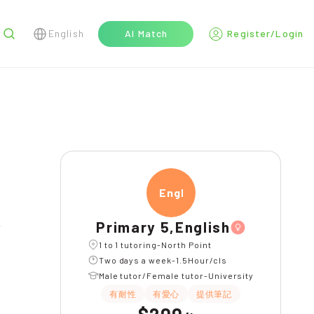
English
AI Match
Register/Login
r
Engli
Primary 5,English
1 to 1 tutoring-North Point
Two days a week-1.5Hour/cls
Male tutor/Female tutor-University
有耐性
有愛心
提供筆記