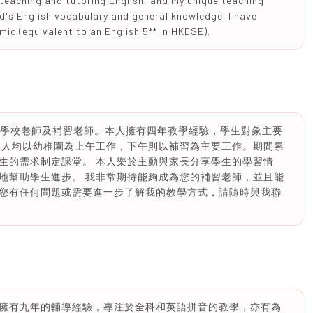
n teaching and tutoring English, and my unique teaching
ld's English vocabulary and general knowledge. I have
mic (equivalent to an English 5** in HKDSE).
際幼稚園學校老師及補習老師。本人擁有四年教學經驗，學生對象主要
本人均以幼稚園為上午工作，下午則以補習為主要工作。期間累
生的需求制定課堂。 本人樂於主動與家長分享學生的學習情
地幫助學生進步。 我非常期待能夠成為您的補習老師，並且能
您有任何問題或需要進一步了解我的教學方式，請隨時與我聯
擁有九年的輔導經驗，專注於全科和英語拼音的教學，亦有為