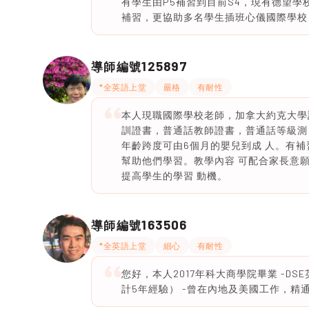
有學生由P5補習到目前S4，現有德望學校、
補習，更協助多名學生插班心儀國際學校，如E
125897
導師編號
*全英語上堂
嚴格
有耐性
本人現職國際學校老師，加拿大約克大學
訓證書，普通話教師證書，普通話等級測
年齡跨度可由6個月的嬰兒到成 人。有
幫助他們學習。教學內容 可配合家長意
提高學生的學習 動機。
163506
導師編號
*全英語上堂
細心
有耐性
您好，本人2017年科大商學院畢業 -DS
計5年經驗） -曾在內地及美國工作，精