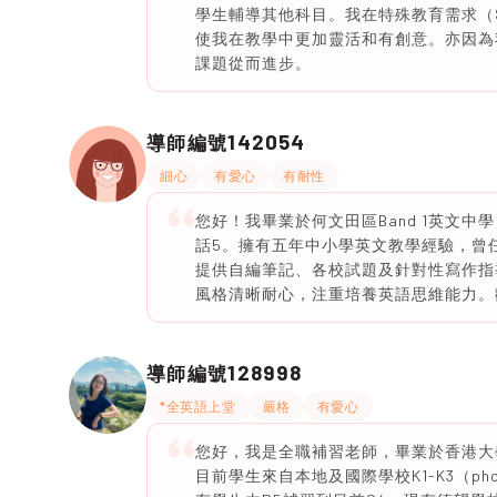
學生輔導其他科目。我在特殊教育需求（
使我在教學中更加靈活和有創意。亦因為
課題從而進步。
142054
導師編號
細心
有愛心
有耐性
您好！我畢業於何文田區Band 1英文中
話5。擁有五年中小學英文教學經驗，曾
提供自編筆記、各校試題及針對性寫作指
風格清晰耐心，注重培養英語思維能力。
128998
導師編號
*全英語上堂
嚴格
有愛心
您好，我是全職補習老師，畢業於香港大學
目前學生來自本地及國際學校K1-K3（phon