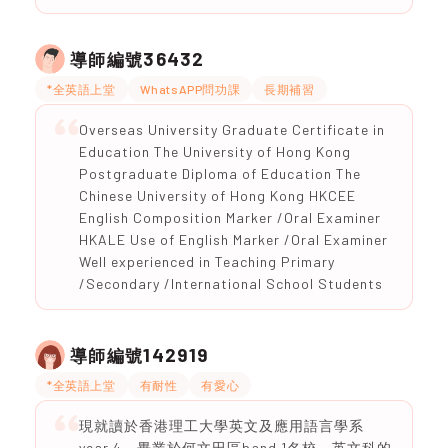
36432
導師編號
*全英語上堂
WhatsAPP問功課
長期補習
Overseas University Graduate Certificate in
Education The University of Hong Kong
Postgraduate Diploma of Education The
Chinese University of Hong Kong HKCEE
English Composition Marker /Oral Examiner
HKALE Use of English Marker /Oral Examiner
Well experienced in Teaching Primary
/Secondary /International School Students
142919
導師編號
*全英語上堂
有耐性
有愛心
現就讀於香港理工大學英文及應用語言學系
year 4。畢業於何文田區band 1名校。英文科的