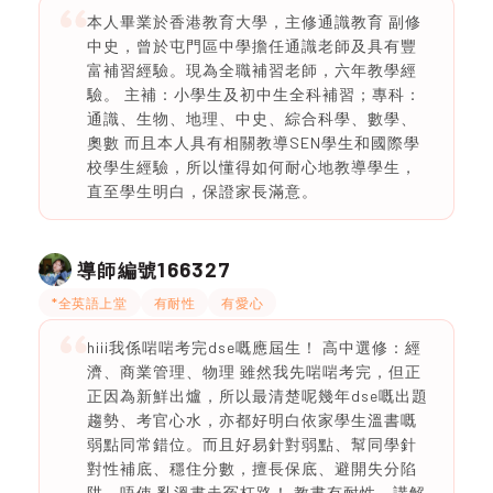
本人畢業於香港教育大學，主修通識教育 副修
中史，曾於屯門區中學擔任通識老師及具有豐
富補習經驗。現為全職補習老師，六年教學經
驗。 主補：小學生及初中生全科補習；專科：
通識、生物、地理、中史、綜合科學、數學、
奧數 而且本人具有相關教導SEN學生和國際學
校學生經驗，所以懂得如何耐心地教導學生，
直至學生明白，保證家長滿意。
166327
導師編號
*全英語上堂
有耐性
有愛心
hiii我係啱啱考完dse嘅應屆生！ 高中選修：經
濟、商業管理、物理 雖然我先啱啱考完，但正
正因為新鮮出爐，所以最清楚呢幾年dse嘅出題
趨勢、考官心水，亦都好明白依家學生溫書嘅
弱點同常錯位。而且好易針對弱點、幫同學針
對性補底、穩住分數，擅長保底、避開失分陷
阱，唔使 亂溫書走冤枉路！ 教書有耐性，講解