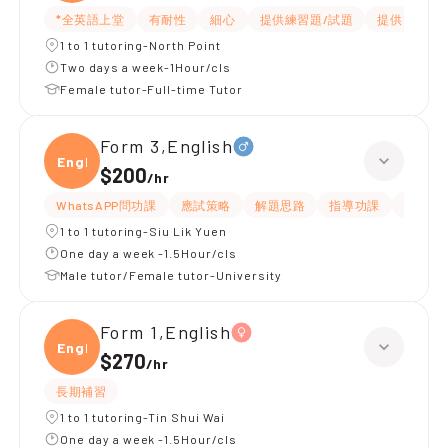
*全英語上堂
有耐性
細心
提供練習題/試題
提供筆記
1 to 1 tutoring-North Point
Two days a week-1Hour/cls
Female tutor-Full-time Tutor
Form 3,English
Engli
$200
/
hr
WhatsAPP問功課
應試策略
解題思路
指導功課
提供練
1 to 1 tutoring-Siu Lik Yuen
One day a week -1.5Hour/cls
Male tutor/Female tutor-University
Form 1,English
Engli
$270
/
hr
長期補習
1 to 1 tutoring-Tin Shui Wai
One day a week -1.5Hour/cls