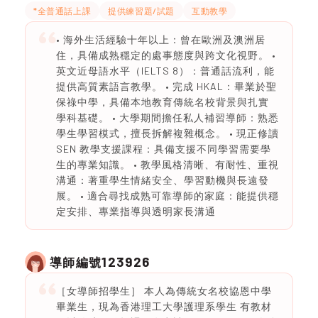
*全普通話上課
提供練習題/試題
互動教學
• 海外生活經驗十年以上：曾在歐洲及澳洲居
住，具備成熟穩定的處事態度與跨文化視野。 •
英文近母語水平（IELTS 8）：普通話流利，能
提供高質素語言教學。 • 完成 HKAL：畢業於聖
保祿中學，具備本地教育傳統名校背景與扎實
學科基礎。 • 大學期間擔任私人補習導師：熟悉
學生學習模式，擅長拆解複雜概念。 • 現正修讀
SEN 教學支援課程：具備支援不同學習需要學
生的專業知識。 • 教學風格清晰、有耐性、重視
溝通：著重學生情緒安全、學習動機與長遠發
展。 • 適合尋找成熟可靠導師的家庭：能提供穩
定安排、專業指導與透明家長溝通
123926
導師編號
［女導師招學生］ 本人為傳統女名校協恩中學
畢業生，現為香港理工大學護理系學生 有教材