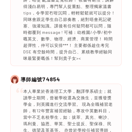
得淺白易明，專門幫人捉重點、整理獨家溫書
tips，令學習冇咁沉悶，輕輕鬆鬆就可以提分！
同咪會跟足學生自己節奏教，絕對唔會死記硬
塞、強灌知識。課後有任何疑問都可以問，隨
時都覆到 message ! 可補：幼稚園/小學/初中
嘅英文、數學、物理、經濟、商業管理！ 時間
超彈性，仲可以安排***！ 主要都係趁住考完
DSE 有空餘時間，提升自己、累積教學經驗同
咪最緊要嘅係！幫到貴子女><
74854
導師編號
本人畢業於香港理工大學，翻譯學系碩士；就
讀學士期間，曾被學校選為交換生，並獲發獎
學金，到英國進行交流學習。 現為全職補習老
師，有12年豐富補習經驗，專攻中英數科目，
當中不乏名校學生，如：拔萃、真光、喇沙、
瑪利曼、協恩、華英、聖士提反、聖保祿、民
生、德望及英基等。 亦曾於學校任補習導師，