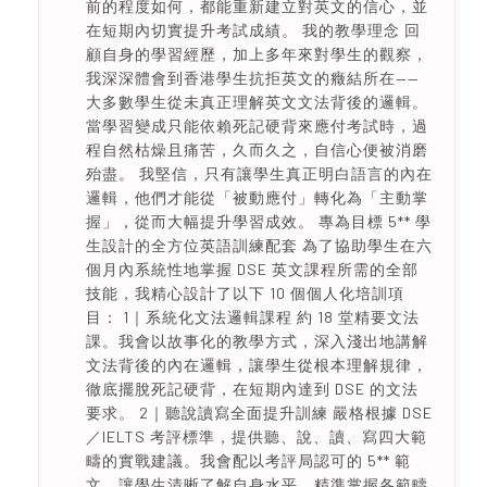
前的程度如何，都能重新建立對英文的信心，並
在短期內切實提升考試成績。 我的教學理念 回
顧自身的學習經歷，加上多年來對學生的觀察，
我深深體會到香港學生抗拒英文的癥結所在——
大多數學生從未真正理解英文文法背後的邏輯。
當學習變成只能依賴死記硬背來應付考試時，過
程自然枯燥且痛苦，久而久之，自信心便被消磨
殆盡。 我堅信，只有讓學生真正明白語言的內在
邏輯，他們才能從「被動應付」轉化為「主動掌
握」，從而大幅提升學習成效。 專為目標 5** 學
生設計的全方位英語訓練配套 為了協助學生在六
個月內系統性地掌握 DSE 英文課程所需的全部
技能，我精心設計了以下 10 個個人化培訓項
目： 1｜系統化文法邏輯課程 約 18 堂精要文法
課。我會以故事化的教學方式，深入淺出地講解
文法背後的內在邏輯，讓學生從根本理解規律，
徹底擺脫死記硬背，在短期內達到 DSE 的文法
要求。 2｜聽說讀寫全面提升訓練 嚴格根據 DSE
／IELTS 考評標準，提供聽、說、讀、寫四大範
疇的實戰建議。我會配以考評局認可的 5** 範
文，讓學生清晰了解自身水平，精準掌握各範疇