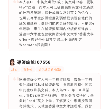
本人在DSE中英文考取5級；英文科中卷二更取
得5**佳績，而本人可以提供應對英文科文憑試
的技巧及筆記，提升成績以及對英文的信心，
也可以為學生按照程度及弱點提供適合他們的
練習和課程，讓他們能夠更好的吸收。 - 補習4
年經驗 - 學生在補習數星期內成績便有進步，
過往中六學生也曾收到香港中文大學/香港大學
offer - 歡迎學生日常功課上不懂的地方
WhatsApp我詢問！
167558
導師編號
細心
有耐性
提供練習題/試題
家長你好☺️本人有一年補習經驗，曾任一年補
習社導師和私補補習老師，負責教授初中同高
中的生物和英文科。本人為2025年DSE畢業
生，於DSE英文科取得5，並於分卷取得5*，畢
業於Band 1英文中學，了解英文中學嘅授課同
考試模式，現就讀香港中文大學護理系。我曾