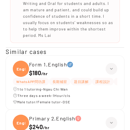
Writing and Oral for students and adults. I
am mature and patient, and could build up
confidence of students in a short time. I
usually focus on students’ weaknesses so as
to help them improve within the shortest
period. Ms Lai
Similar cases
Form 1,English
Engli
$180
/
hr
WhatsAPP問功課
長期補習
題目講解
課程設計
指導功
1 to 1 tutoring-Ngau Chi Wan
Three days a week-1Hour/cls
Male tutor/Female tutor-DSE
Primary 2,English
Engli
$240
/
hr