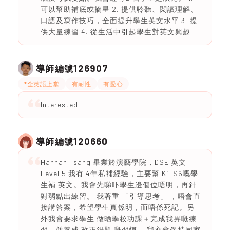
可以幫助補底或摘星 2. ⁠提供聆聽、閱讀理解、
口語及寫作技巧，全面提升學生英文水平 3. ⁠提
供大量練習 4. ⁠從生活中引起學生對英文興趣
126907
導師編號
*全英語上堂
有耐性
有愛心
Interested
120660
導師編號
Hannah Tsang 畢業於演藝學院，DSE 英文
Level 5 我有 4年私補經驗，主要幫 K1-S6嘅學
生補 英文。我會先睇吓學生邊個位唔明，再針
對弱點出練習。 我著重 「引導思考」 ，唔會直
接講答案，希望學生真係明，而唔係死記。另
外我會要求學生 做晒學校功課＋完成我畀嘅練
習，並養成 改正錯題 嘅習慣。 我亦會保持同家