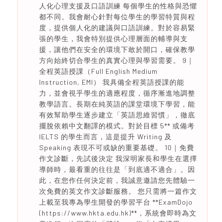
人化心理支援及口語訓練 每個學生的性格與恐懼
都不同。我會耐心針對每位學生的學習特質與程
度，提供個人化的建議與口語訓練。對於容易緊
張的學生，我會特別提供心理層面的輔導與支
援，讓他們在安全的環境下敢於開口，確保教學
方向始終切合學生的真實心理與學習需要。 9｜
全程英語授課（Full English Medium
Instruction, EMI） 我具備全程英語授課的能
力，並會視乎學生的適應程度，循序漸進地調整
教學語言。長期在純英語的課堂環境下學習，能
有效幫助學生逐步建立「英語思維習慣」，徹底
擺脫依賴中文翻譯的模式。對於目標 5** 或備考
IELTS 的學生而言，這是提升 Writing 及
Speaking 表現不可或缺的重要基礎。 10｜免費
作文診斷，先試後決定 我深明家長和學生在選擇
導師時，最看重的往往是「到底適不適合」。因
此，在您作任何決定前，我誠意邀請您先體驗一
次免費的英文作文診斷服務。 您只需將一篇作文
上載至我專為學生開發的學習平台 **ExamDojo
(https://www.hkta.edu.hk)**，系統會即時為文