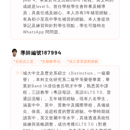
成績是level 5。曾任學校學生會幹事及輔導
員，具責任感及細心。本人亦有3年補習經驗，
有為初小至高中學生補習的經驗。本人會提供
筆記及練習和針對學生弱點，學生可隨時在
WhatsApp 問問題。
167994
導師編號
*全英語上堂
*生動教學法
*深入背景資料講解
城大中文及歷史系碩士（Distinction，一級榮
譽），本科文化研究系二級甲等榮譽畢業，畢
業於Band 1A浸信會呂明才中學，熟悉英中課
程，三語教學（粵語母語、英語IELTS 7.0、普
通話流暢）。五年補習經驗，現有八名學生，
涵蓋中中、英中、普教中及國際學校，具備拔
尖、保底、追趕程度的豐富經驗。中學時期就
讀英中，英文曾屬中等水平，其後透過系統性
操練與策略調整，成功考獲IELTS 7.0（對應