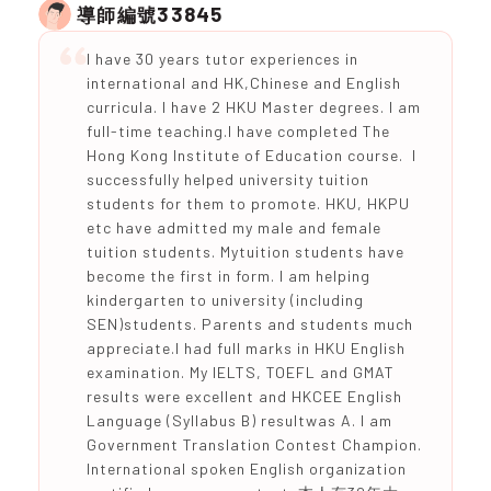
33845
導師編號
I have 30 years tutor experiences in
international and HK,Chinese and English
curricula. I have 2 HKU Master degrees. I am
full-time teaching.I have completed The
Hong Kong Institute of Education course. I
successfully helped university tuition
students for them to promote. HKU, HKPU
etc have admitted my male and female
tuition students. Mytuition students have
become the first in form. I am helping
kindergarten to university (including
SEN)students. Parents and students much
appreciate.I had full marks in HKU English
examination. My IELTS, TOEFL and GMAT
results were excellent and HKCEE English
Language (Syllabus B) resultwas A. I am
Government Translation Contest Champion.
International spoken English organization