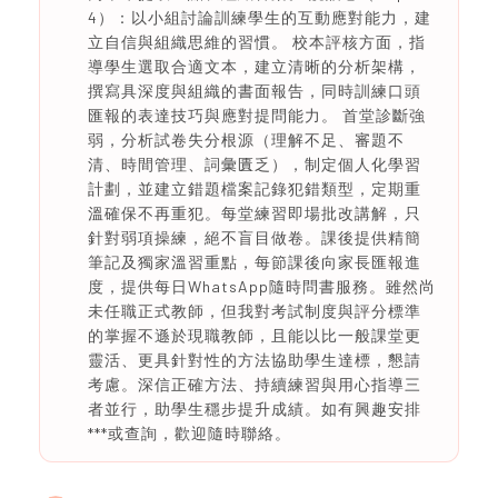
4）：以小組討論訓練學生的互動應對能力，建
立自信與組織思維的習慣。 校本評核方面，指
導學生選取合適文本，建立清晰的分析架構，
撰寫具深度與組織的書面報告，同時訓練口頭
匯報的表達技巧與應對提問能力。 首堂診斷強
弱，分析試卷失分根源（理解不足、審題不
清、時間管理、詞彙匱乏），制定個人化學習
計劃，並建立錯題檔案記錄犯錯類型，定期重
溫確保不再重犯。每堂練習即場批改講解，只
針對弱項操練，絕不盲目做卷。課後提供精簡
筆記及獨家溫習重點，每節課後向家長匯報進
度，提供每日WhatsApp隨時問書服務。雖然尚
未任職正式教師，但我對考試制度與評分標準
的掌握不遜於現職教師，且能以比一般課堂更
靈活、更具針對性的方法協助學生達標，懇請
考慮。深信正確方法、持續練習與用心指導三
者並行，助學生穩步提升成績。如有興趣安排
***或查詢，歡迎隨時聯絡。