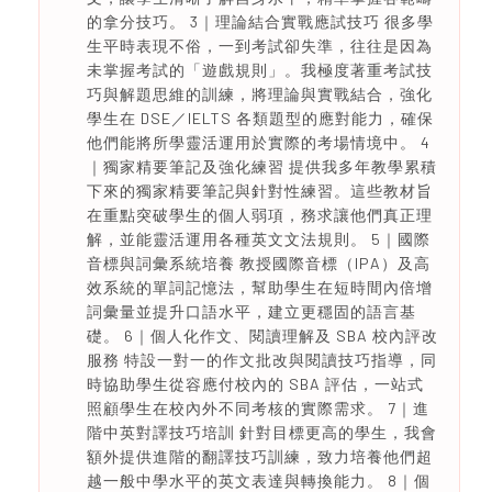
的拿分技巧。 3｜理論結合實戰應試技巧 很多學
生平時表現不俗，一到考試卻失準，往往是因為
未掌握考試的「遊戲規則」。我極度著重考試技
巧與解題思維的訓練，將理論與實戰結合，強化
學生在 DSE／IELTS 各類題型的應對能力，確保
他們能將所學靈活運用於實際的考場情境中。 4
｜獨家精要筆記及強化練習 提供我多年教學累積
下來的獨家精要筆記與針對性練習。這些教材旨
在重點突破學生的個人弱項，務求讓他們真正理
解，並能靈活運用各種英文文法規則。 5｜國際
音標與詞彙系統培養 教授國際音標（IPA）及高
效系統的單詞記憶法，幫助學生在短時間內倍增
詞彙量並提升口語水平，建立更穩固的語言基
礎。 6｜個人化作文、閱讀理解及 SBA 校內評改
服務 特設一對一的作文批改與閱讀技巧指導，同
時協助學生從容應付校內的 SBA 評估，一站式
照顧學生在校內外不同考核的實際需求。 7｜進
階中英對譯技巧培訓 針對目標更高的學生，我會
額外提供進階的翻譯技巧訓練，致力培養他們超
越一般中學水平的英文表達與轉換能力。 8｜個