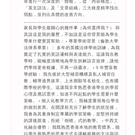
章進行一次深度的「體檢」，從「內容構思」、
「英文語法」及「文章組織」三大維度精準找出
弱點，並列出具體的改善方向。
________________________________________
家長與學生最關心的幾件事（為何選擇我？） 與
其說這是我的履歷，不如說是這些背景能為學生
帶來什麼實質幫助： • 專業學術背景（倫敦大學
法律系畢業）： 多年的英國法律學術訓練，為我
奠定了扎實的英語邏輯與表達能力。這讓我在教
學時，能極度清晰地為學生拆解語言規律，讓他
們學得更有根據、不再一頭霧水。 • 9 年豐富教
學經驗： 我先後於大型補習機構及私人補習任
教，輔導過男拔萃、上水鄧顯等名校生，也有國
際學校的學生。這讓我非常熟悉香港學生的學習
心理及應試需求，知道不同起點的學生需要什麼
策略。 • 個人化教學方式： 我極度重視每位學生
的個別差異。在開課前充分了解學生的狀況後，
我會為其量身制定專屬的學習策略，並堅持持續
的課後跟進，拒絕「倒模」式的教學。 • 中西文
化融合優勢： 我既熟悉香港本地的教育體系，能
以學生最熟悉的思考方式去講解複雜的文法與語