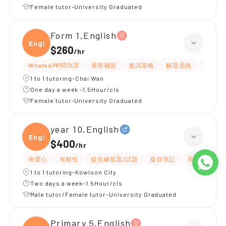
Female tutor-University Graduated
Form 1,English
Engli
$260
/
hr
WhatsAPP問功課
長期補習
應試策略
解題思路
題目講
1 to 1 tutoring-Chai Wan
One day a week -1.5Hour/cls
Female tutor-University Graduated
year 10,English
Engli
$400
/
hr
有愛心
有耐性
提供練習題/試題
提供筆記
長期補習
1 to 1 tutoring-Kowloon City
Two days a week-1.5Hour/cls
Male tutor/Female tutor-University Graduated
Primary 5,English