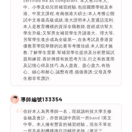
certified me as competent. 本人有30年大、
中、小學及幼兒班補習經驗,包括國際學校及本
港、中英文課程,有兩個港大碩士;本人考獲公開
試中文卷最高級成績,港大證明本人普通話流利.
本人是教育機構的資深全職教師,曾經成功幫大
學生升級;又幫男女補習學生升讀港大、理大等,
另幫學生進步成為全級第一,在各考試及香港資
優教育學院舉辦的比賽等考獲佳績.本人因才施
教,了解學生需要,幫補習學生提供及分析歷屆試
題和練習,善於傳授有效思考方法,行之有效運用
及記憶心得及技巧,為人盡責、盡心盡力,有熱
心、細心和耐心,誠懇有禮,循循善誘;父母及學
生都非常讚許.
133354
導師編號
你好本人為男導師一名，現就讀科技大學主修
金融及會計，亦曾就讀中西區一所band 1英文
中學。本人擁有豐富的補習經驗，現在不單在
一所非牟利機構擔任功輔班老師（將近三