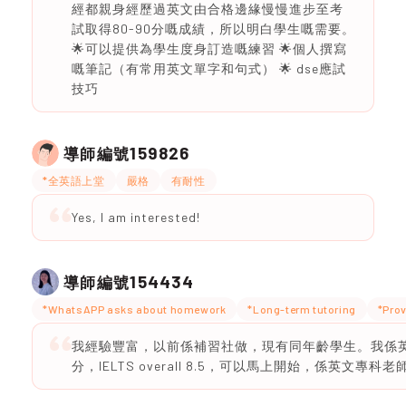
經都親身經歷過英文由合格邊緣慢慢進步至考
試取得80-90分嘅成績，所以明白學生嘅需要。
🌟可以提供為學生度身訂造嘅練習 🌟個人撰寫
嘅筆記（有常用英文單字和句式） 🌟 dse應試
技巧
159826
導師編號
*全英語上堂
嚴格
有耐性
Yes, I am interested!
154434
導師編號
*WhatsAPP asks about homework
*Long-term tutoring
*Prov
我經驗豐富，以前係補習社做，現有同年齡學生。我係英文
分，IELTS overall 8.5，可以馬上開始，係英文專科老