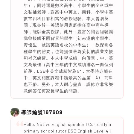
年），同時還是數名高中、小學生的全科或中
文私補老師，對高中中英文、商科、小學中英
數常四科目有相當的教授經驗。本人曾居英
國，現亦於一英語使用家庭擔任高中商科導
師，能以全英授課。此外，豐富的補習經驗讓
我曾接觸不同背景的學生（初來港的小學生、
資優生、就讀英語名校的中學生），故深明各
種學生的需要，也能提供最為妥切的課業支援
和補充練習。本人中學成績一向優異，中、英
文為最佳（高中三年的中文成績排名一向位列
前茅，DSE中英文成績皆為5*，大學時亦能在
中、英文相關課程中獲最高的品第：A)，商科
也不俗。另外，本人耐心盡責，課餘亦非常樂
意解答任何家長學生的問題。
167609
導師編號
Hello, Native English speaker | Currently a
primary school tutor DSE English Level 4 |