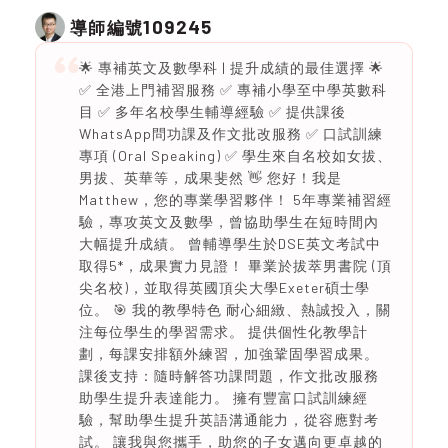
109245
導師編號
🌟 專補英文及數學科 | 提升成績的最佳選擇 🌟
✅ 全港上門補習服務 ✅ 專補小學至中學英數科
目 ✅ 多年名校學生輔導經驗 ✅ 提供課後
WhatsApp問功課及作文批改服務 ✅ 口試訓練
專項 (Oral Speaking) ✅ 學生來自名校如女拔、
男拔、英華等，成果斐然 👋 您好！我是
Matthew，您的專業學習夥伴！ 5年專業補習經
驗，專攻英文及數學，曾協助學生在短時間內
大幅提升成績。 曾輔導學生於DSE英文考試中
取得5*，成果實力見證！ 畢業於拔萃男書院 (頂
尖名校)，並取得英國頂尖大學Exeter碩士學
位。 🎯 我的教學特色 耐心細緻、熱誠投入，關
注每位學生的學習需求。 提供個性化教學計
劃，每課安排額外練習，加強鞏固學習成果。
課後支持：隨時解答功課問題，作文批改服務
助學生提升表達能力。 擁有豐富口試訓練經
驗，幫助學生提升英語溝通能力，從容應對考
試。 讓我與您攜手，助您的子女邁向更卓越的