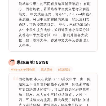
能就每位學生的不同程度編寫補習筆記； 有耐
心，因材施教，著重培養學生獨立思考及解題
能力。 中文成績優異，會考5*，A-Level亦獲A
級成績。另因中三前在國內就讀，能說流利普
通話，可教授漢語拼音。 至今，已成功幫助許
多中小學生提升成績，並通過香港小學呈分試
及香港中學文憑考試(DSE)，順利升讀各大院
校，如：香港大學、香港中文大學及香港理工
大學等。
155196
導師編號
WhatsAPP問功課
應試策略
解題思路
因材施教 本人在就讀Band 1英文中學，由一開
始完全不明白老師的指令及教導，到後來掌握
英文口語溝通的技巧，可以將自身的經歷教導
給小朋友。本人在中三時成績唔好，之後中
四、五成績大為提高。因此我更了解到如何補
底及考試要點。我曾經有2 個學生是狀元。 1.