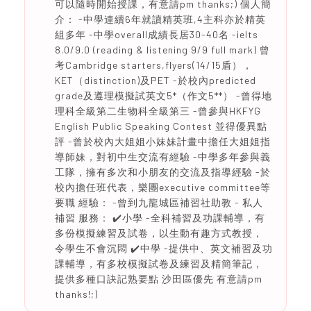
可以隨時開始授課，有意請pm thanks;) 個人簡
介： -中學連續6年就讀精英班,4主科亦於精英
組多年 -中學overall成績長居30-40名 -ielts
8.0/9.0 (reading & listening 9/9 full mark) 曾
考Cambridge starters,flyers(14/15盾），
KET（distinction)及PET -於校內predicted
grade及遵理模擬試英文5*（作文5**） -曾得地
理科全級第二生物科全級第三 -曾參與HKFYG
English Public Speaking Contest 並得優異點
評 -曾於校內大姐姐小妹妹計畫中擔任大姐姐指
導師妹，對初中生交流有經驗 -中學多年參與義
工隊，擁有多次和小朋友的交流及指導經驗 -於
校內擔任班代表，樂團executive committee等
要職 經驗： -曾到九龍城區補習社助教 - 私人
補習 服務： ✔️小學 -全科補習及功課輔導，有
多份模擬練習及試卷，以生動有趣方式教授，
令學生不會沉悶 ✔️中學 -提供中、英文補習及功
課輔導，有多校模擬試卷及練習及精簡筆記，
提供多種口訣記熟要點 沙田區優先 有意請pm
thanks!;)