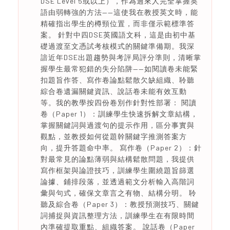
DSE Level 5或以上），作為過來人完全掌握英
語由弱轉強的方法——這使我在教授英文時，能
精確指出學生的樽頸位置，而非僅示範標準答
案。 針對中四DSE英國語文科，這是由初中基
礎過渡至文憑試考核模式的關鍵準備期。我深
諳近年DSE出題趨勢與考評局評分準則，清晰掌
握學生最常犯錯的失分陷阱——如閱讀卷未能緊
扣題旨作答、寫作卷論點鬆散欠缺組織、聆聽
綜合卷遺漏關鍵資訊、說話卷未能有效互動
等。我的教學按四份卷別作針對性部署： 閱讀
卷（Paper 1）：訓練學生快速拆解文章結構，
掌握關鍵詞與過渡句的提示作用，區分事實與
觀點，並教授如何從題幹關鍵字推測答案方
向，提升答題命中率。 寫作卷（Paper 2）：針
對最常見的論點薄弱與結構鬆散問題，我提供
寫作框架與論證技巧，訓練學生圍繞題旨篩選
論據、鋪排段落，並透過範文分析輸入高階詞
彙與句式，確保文章言之有物、結構分明。 聆
聽及綜合卷（Paper 3）：教授預測技巧、關鍵
詞捕捉與資訊整理方法，訓練學生在有限時間
內準確提取重點、組織答案。 說話卷（Paper