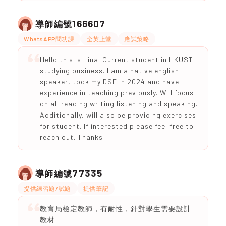
166607
導師編號
WhatsAPP問功課
全英上堂
應試策略
Hello this is Lina. Current student in HKUST
studying business. I am a native english
speaker, took my DSE in 2024 and have
experience in teaching previously. Will focus
on all reading writing listening and speaking.
Additionally, will also be providing exercises
for student. If interested please feel free to
reach out. Thanks
77335
導師編號
提供練習題/試題
提供筆記
教育局檢定教師，有耐性，針對學生需要設計
教材