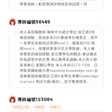
學業成績！歡迎查詢詳情或安排試課！😊
56465
導師編號
本人為現職教師 擁有中大碩士學位 並已有8年
補習經驗，曾為多名DSE應屆考生補英文，其中
一名學生在校內試預測level 2，最後在DSE 取
得level 4，並獲得香港中文大學取錄。本人擁
有豐富的補習經驗,並注重學生的概念,會以概念
作為課堂中的主導,用心教導及講解,本人對小朋
友有耐心,更關心學生 本人亦在IELTS 7.5分，已
考取英國劍橋大學teaching knowledge test,合
資格教授劍橋英語 已有5名學生考獲Cambridge
starters 考試15盾(滿分)，並可教授拼音。
123064
導師編號
*全英語上堂
有耐性
有愛心