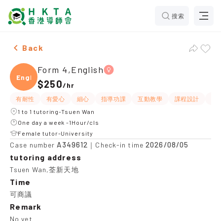
搜索
Female Form 4,English，Tsuen Wan Tuition recommend
Back
Form 4,English
Engli
$250
/
hr
有耐性
有愛心
細心
指導功課
互動教學
課程設計
應
1 to 1 tutoring-Tsuen Wan
One day a week -1Hour/cls
Female tutor-University
A349612
2026/08/05
Case number
｜Check-in time
tutoring address
Tsuen Wan,荃新天地
Time
可商議
Remark
No yet