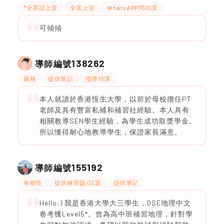
*全英語上堂
全英上堂
WhatsAPP問功課
可傾傾
138262
導師編號
嚴格
提供筆記
指導功課
本人就讀於香港恆生大學，以前於母校擔任PT
老師及具有豐富私補和補習社經驗。本人具有
相關教導SEN學生經驗，為學生成功取獎學金。
所以懂得耐心地教導學生，保證家長滿意。
155192
導師編號
有耐性
提供練習題/試題
提供筆記
Hello:) 我是香港大學大三學生，DSE地理中文
卷考獲Level5*。曾為高中班補習地理，針對學