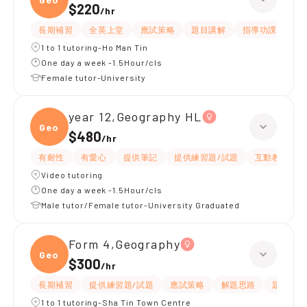
$220
/
hr
長期補習
全英上堂
應試策略
題目講解
指導功課
提
1 to 1 tutoring-Ho Man Tin
One day a week -1.5Hour/cls
Female tutor-University
year 12,Geography HL
Geogr
$480
/
hr
有耐性
有愛心
提供筆記
提供練習題/試題
互動教學
Video tutoring
One day a week -1.5Hour/cls
Male tutor/Female tutor-University Graduated
Form 4,Geography
Geogr
$300
/
hr
長期補習
提供練習題/試題
應試策略
解題思路
題目講解
1 to 1 tutoring-Sha Tin Town Centre