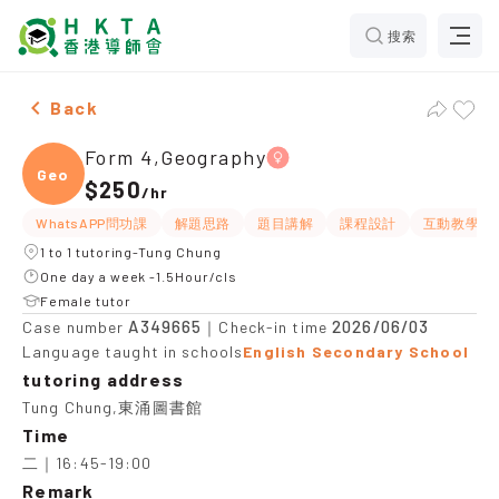
搜索
Female Form 4,Geography，Tung Chung Tuition recom
Back
Form 4,Geography
Geogr
$250
/
hr
WhatsAPP問功課
解題思路
題目講解
課程設計
互動教學
1 to 1 tutoring-Tung Chung
One day a week -1.5Hour/cls
Female tutor
A349665
2026/06/03
Case number
｜Check-in time
Language taught in schools
English Secondary School
tutoring address
Tung Chung,東涌圖書館
Time
二｜16:45-19:00
Remark