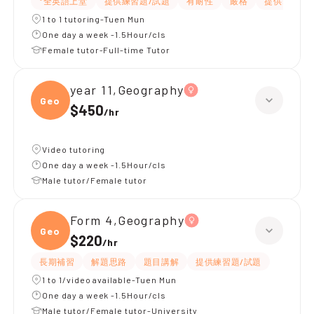
*全英語上堂
提供練習題/試題
有耐性
嚴格
提供筆記
1 to 1 tutoring-Tuen Mun
One day a week -1.5Hour/cls
Female tutor-Full-time Tutor
year 11,Geography
Geogr
$450
/
hr
Video tutoring
One day a week -1.5Hour/cls
Male tutor/Female tutor
Form 4,Geography
Geogr
$220
/
hr
長期補習
解題思路
題目講解
提供練習題/試題
1 to 1/video available-Tuen Mun
One day a week -1.5Hour/cls
Male tutor/Female tutor-University