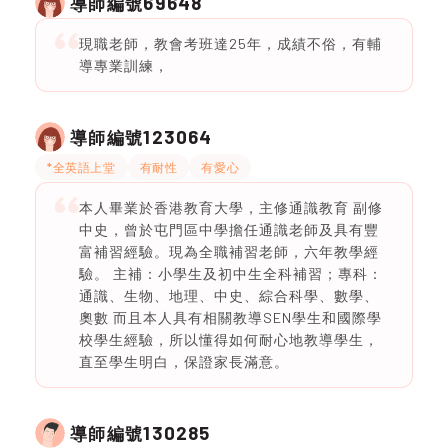
69648
導師編號
現職老師，教會考班達25年，成績不俗，有輔
導專業訓練，
123064
導師編號
*全英語上堂
有耐性
有愛心
本人畢業於香港教育大學，主修通識教育 副修
中史，曾於屯門區中學擔任通識老師及具有豐
富補習經驗。現為全職補習老師，六年教學經
驗。 主補：小學生及初中生全科補習；專科：
通識、生物、地理、中史、綜合科學、數學、
奧數 而且本人具有相關教導SEN學生和國際學
校學生經驗，所以懂得如何耐心地教導學生，
直至學生明白，保證家長滿意。
130285
導師編號