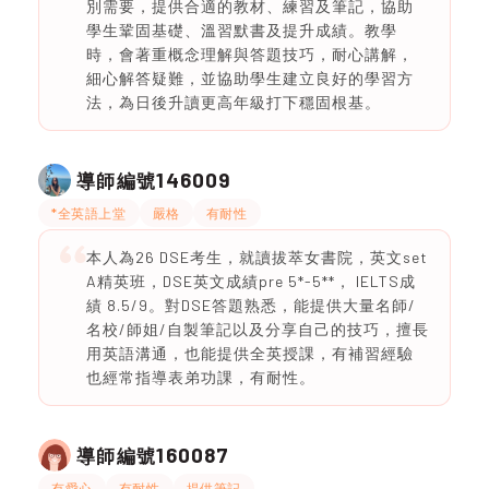
別需要，提供合適的教材、練習及筆記，協助
學生鞏固基礎、溫習默書及提升成績。教學
時，會著重概念理解與答題技巧，耐心講解，
細心解答疑難，並協助學生建立良好的學習方
法，為日後升讀更高年級打下穩固根基。
146009
導師編號
*全英語上堂
嚴格
有耐性
本人為26 DSE考生，就讀拔萃女書院，英文set
A精英班，DSE英文成績pre 5*-5**， IELTS成
績 8.5/9。對DSE答題熟悉，能提供大量名師/
名校/師姐/自製筆記以及分享自己的技巧，擅長
用英語溝通，也能提供全英授課，有補習經驗
也經常指導表弟功課，有耐性。
160087
導師編號
有愛心
有耐性
提供筆記