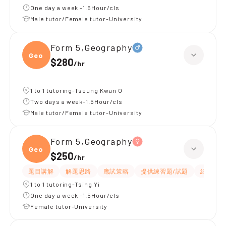
One day a week -1.5Hour/cls
Male tutor/Female tutor-University
Form 5,Geography
Geogr
$280
/
hr
1 to 1 tutoring-Tseung Kwan O
Two days a week-1.5Hour/cls
Male tutor/Female tutor-University
Form 5,Geography
Geogr
$250
/
hr
題目講解
解題思路
應試策略
提供練習題/試題
細心
1 to 1 tutoring-Tsing Yi
One day a week -1.5Hour/cls
Female tutor-University