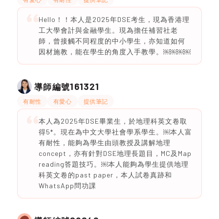
Hello！！本人是2025年DSE考生，現為香港理
工大學會計與金融學生。現為擔任補習社老
師，曾接觸不同程度的中小學生，亦知道如何
因材施教，能在學生的角度入手教學。￼￼￼￼
161321
導師編號
有耐性
有愛心
提供筆記
本人為2025年DSE畢業生，於地理科英文卷取
得5*。現在為中文大學社會學系學生。￼本人富
有耐性，能夠為學生由頭教授及講解地理
concept，亦有針對DSE地理長題目，MC及Map
reading答題技巧。￼本人能夠為學生提供地理
科英文卷的past paper，本人試卷真跡和
WhatsApp問功課