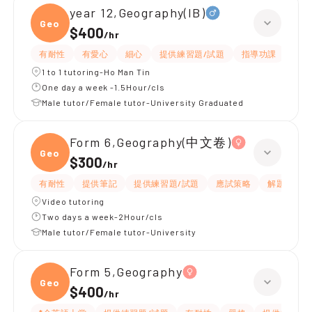
year 12,Geography(IB)
Geogr
$400
/
hr
有耐性
有愛心
細心
提供練習題/試題
指導功課
互動
1 to 1 tutoring-Ho Man Tin
One day a week -1.5Hour/cls
Male tutor/Female tutor-University Graduated
Form 6,Geography(中文卷)
Geogr
$300
/
hr
有耐性
提供筆記
提供練習題/試題
應試策略
解題思路
Video tutoring
Two days a week-2Hour/cls
Male tutor/Female tutor-University
Form 5,Geography
Geogr
$400
/
hr