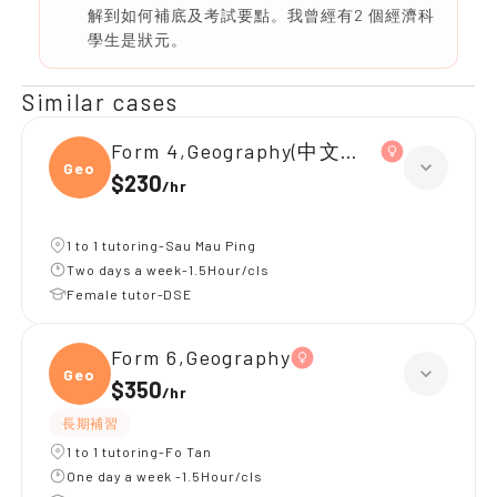
解到如何補底及考試要點。我曾經有2 個經濟科
學生是狀元。
Similar cases
Form 4,Geography(中文卷)、Chemistr
Geogr
$230
/
hr
1 to 1 tutoring-Sau Mau Ping
Two days a week-1.5Hour/cls
Female tutor-DSE
Form 6,Geography
Geogr
$350
/
hr
長期補習
1 to 1 tutoring-Fo Tan
One day a week -1.5Hour/cls