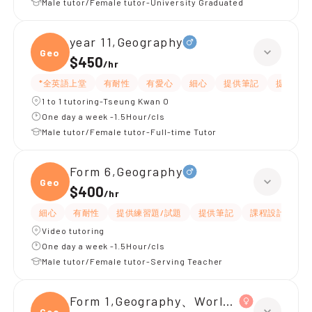
Male tutor/Female tutor-University Graduated
year 11,Geography
Geogr
$450
/
hr
*全英語上堂
有耐性
有愛心
細心
提供筆記
提供練習
1 to 1 tutoring-Tseung Kwan O
One day a week -1.5Hour/cls
Male tutor/Female tutor-Full-time Tutor
Form 6,Geography
Geogr
$400
/
hr
細心
有耐性
提供練習題/試題
提供筆記
課程設計
題
Video tutoring
One day a week -1.5Hour/cls
Male tutor/Female tutor-Serving Teacher
Form 1,Geography、World History、Chi
Geogr