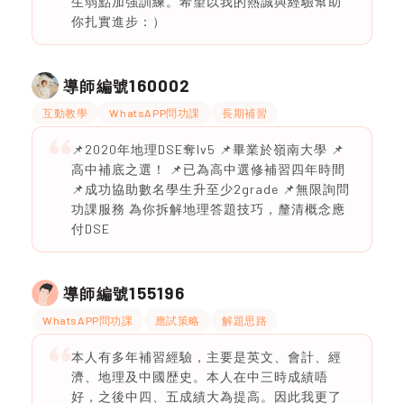
生弱點加強訓練。希望以我的熱誠與經驗幫助
你扎實進步：）
160002
導師編號
互動教學
WhatsAPP問功課
長期補習
📌2020年地理DSE奪lv5 📌畢業於嶺南大學 📌
高中補底之選！ 📌已為高中選修補習四年時間
📌成功協助數名學生升至少2grade 📌無限詢問
功課服務 為你拆解地理答題技巧，釐清概念應
付DSE
155196
導師編號
WhatsAPP問功課
應試策略
解題思路
本人有多年補習經驗，主要是英文、會計、經
濟、地理及中國歴史。本人在中三時成績唔
好，之後中四、五成績大為提高。因此我更了