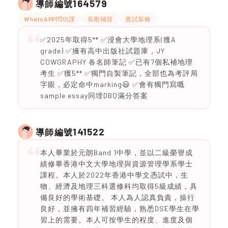
164579
導師編號
WhatsAPP問功課
長期補習
應試策略
✅️2025年取得5** ✅️浸會大學地理系(獲A
grade) ✅️擁有高中出版社試題庫，JY
COWGRAPHY 各名師筆記 ✅️已有7個私補地理
考生 ✅️獲5** ✅️獨門自製筆記，全部也為考評局
字眼，必定命中marking😃 ✅️會有獨門寫嘅
sample essay同埋DBQ滿分答案
141522
導師編號
本人畢業於元朗Band 1中學，並以二級榮譽成
績修畢香港中文大學地理與資源管理學系學士
課程。本人於2022年香港中學文憑試中，生
物、經濟及地理三科選修科均取得5級成績，具
備良好的學術基礎。 本人為人認真負責，操行
良好，並擁有四年補習經驗，熟悉DSE學生在學
習上的需要。本人可按學生的程度、進度及個