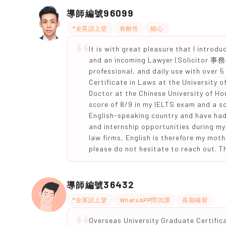
96099
導師編號
*全英語上堂
有耐性
細心
It is with great pleasure that I introd
and an incoming Lawyer (Solicitor 事務
professional, and daily use with over 
Certificate in Laws at the Unive
Doctor at the Chinese University
score of 8/9 in my IELTS exam and a sc
English-speaking country and have had 
and internship opportunities during my 
law firms, English is therefore my mot
please do not hesitate to reach out. T
36432
導師編號
*全英語上堂
WhatsAPP問功課
長期補習
Overseas University Graduate Certific