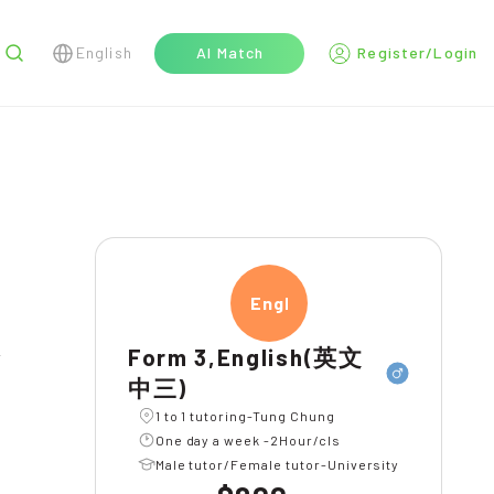
English
AI Match
Register/Login
r
Engli
Form 3,English(英文
l
中三)
1 to 1 tutoring-Tung Chung
One day a week -2Hour/cls
Male tutor/Female tutor-University