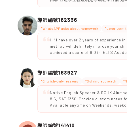
162336
導師編號
*WhatsAPP asks about homework
*Long-term t
Hi! I have over 2 years of experience i
method will definitely improve your chi
achieved a score of 8.0 in IELTS Acade
163927
導師編號
*English-only lessons
*Solving approach
*N
Native English Speaker & RCHK Alumna 
8.5, SAT 1330. Provide custom notes f
Available anytime on Weekends, weekda
141410
導師編號