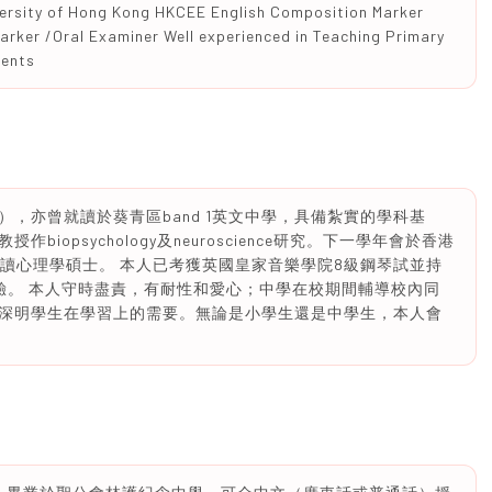
versity of Hong Kong HKCEE English Composition Marker
arker /Oral Examiner Well experienced in Teaching Primary
dents
，亦曾就讀於葵青區band 1英文中學，具備紮實的學科基
教授作biopsychology及neuroscience研究。下一學年會於香港
g Kong）升讀心理學碩士。 本人已考獲英國皇家音樂學院8級鋼琴試並持
驗。 本人守時盡責，有耐性和愛心；中學在校期間輔導校內同
深明學生在學習上的需要。無論是小學生還是中學生，本人會