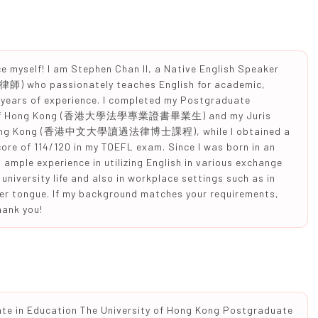
uce myself! I am Stephen Chan II, a Native English Speaker
律師) who passionately teaches English for academic,
5 years of experience. I completed my Postgraduate
rsity of Hong Kong (香港大學法學專業證書畢業生) and my Juris
 of Hong Kong (香港中文大學讀過法律博士課程), while I obtained a
ore of 114/120 in my TOEFL exam. Since I was born in an
ample experience in utilizing English in various exchange
university life and also in workplace settings such as in
her tongue. If my background matches your requirements,
hank you!
ate in Education The University of Hong Kong Postgraduate