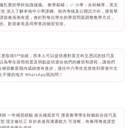
扎實的學科知識儲備。 教學範疇： ✅ 小學：全科輔導，英文
歷史 深入了解本地中小學課綱、校內考核及公開試方向，擅長幫
課節奏張弛有度，會針對每位學生的學習問題調整教學方式，
步。歡迎家長及同學查詢補習安排。
二更取得5**佳績，而本人可以提供應對英文科文憑試的技巧及
以為學生按照程度及弱點提供適合他們的練習和課程，讓他們
 學生在補習數星期內成績便有進步，過往中六學生也曾收到香港中文
上不懂的地方 WhatsApp我詢問！
分5* 導師 一年補習經驗 拔尖補底皆可 擅長教導學生聆聽綜合技巧及
型 現主修社工 良好表達與溝通能力 可清晰，有條理傳達課堂
時間提升學生成績