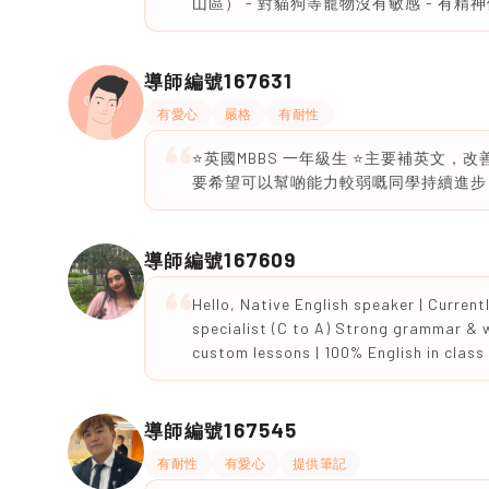
山區） - 對貓狗等寵物沒有敏感 - 有精
167631
導師編號
有愛心
嚴格
有耐性
⭐️英國MBBS 一年級生 ⭐️主要補英文，
要希望可以幫啲能力較弱嘅同學持續進步 ⭐
167609
導師編號
Hello, Native English speaker | Current
specialist (C to A) Strong grammar & wri
custom lessons | 100% English in class
167545
導師編號
有耐性
有愛心
提供筆記