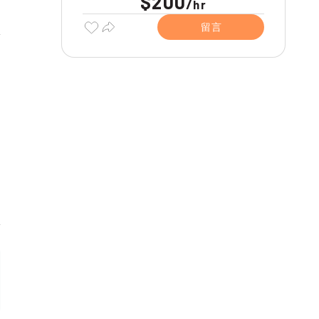
$200
/
hr
留言