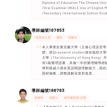
Diploma of Education The Chinese Uni
/Oral Examiner HKALE Use of English M
/Secondary /International School Stu
167853
導師編號
*全英語上堂
嚴格
有耐性
本人畢業於奧克蘭大學（主修心理及哲學）
礎。曾以research student身份協助大學
大學（The University of Hon
有5級樂理證書，具備一年的樂理輔導經
儕和親戚小朋友英語閱讀理解能力，因此
因材施教，調整講解深度和進度。
166763
導師編號
有耐性
有愛心
提供練習題/試題