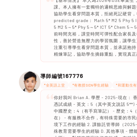
【基本情況】 本人為2026年DSE畢
課。本人擁有一套獨特的邏輯思維與解題
協助學生看穿問題本質，拒絕死記硬背，
predicted grade： Math 5* M2 5 Phy 5
5 M2 5～5* Phy 5～5* ICT 5*
前時間充裕，課堂時間可彈性配合家長及
性，善於營造無壓力的學習氛圍，讓學生
注重引導學生看穿問題本質，並承諾抱持
精煉筆記，協助學生摘錄重點，實現真正
167776
導師編號
*全英語上堂
*有教授SEN學生經驗
*和運動生
你好我叫 Brian A. 學歷 - 2025-現在
憑試成績 - 英文：5（其中英文說話 5**)
中國歷史：4（有手寫筆記） - 歷史：4（有
在） - 有服務不合作，有特殊需要的市民
境下工作的經驗 2. 課餘託管導師（202
殊教育需要學生的經驗 D. 其他事項 -