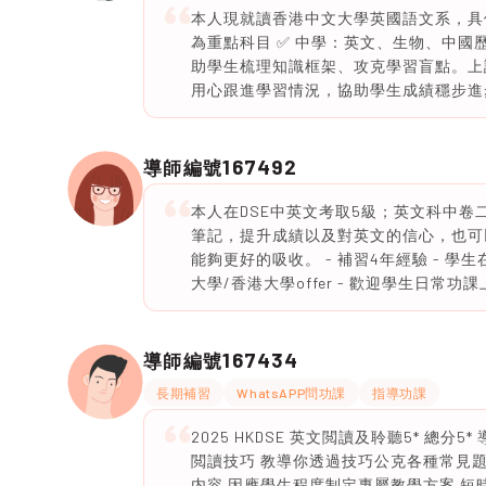
本人現就讀香港中文大學英國語文系，具備
為重點科目 ✅ 中學：英文、生物、中國
助學生梳理知識框架、攻克學習盲點。上
用心跟進學習情況，協助學生成績穩步進
167492
導師編號
本人在DSE中英文考取5級；英文科中卷
筆記，提升成績以及對英文的信心，也可
能夠更好的吸收。 - 補習4年經驗 -
大學/香港大學offer - 歡迎學生日常功課
167434
導師編號
長期補習
WhatsAPP問功課
指導功課
2025 HKDSE 英文閲讀及聆聽5* 總
閲讀技巧 教導你透過技巧公克各種常見題
内容 因應學生程度制定專屬教學方案 短