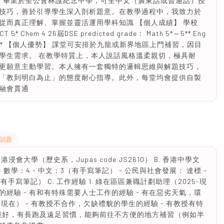
業生，畢業於聖公會林護紀念中學，可全中文（廣東話或普通話）授
技巧，善於引導學生深入剖析題意。在教學過程中，我致力於
從而真正理解、掌握並靈活運用學科知識 【個人成績】 學校
 ICT 5* Chem 4 26屆DSE predicted grade： Math 5*～5** Eng
 Chem 5～5* 【個人優勢】 課堂可安排於九龍或新界地區上門補習，因目
學生需求。 在教學特質上，本人說話風格溫柔親切，極具耐
更願意主動學習。本人擁有一套獨特的邏輯思維與解題技巧，
「教到明白為止」的態度耐心指導。此外，每堂均會提供自製
融會貫通
有話題
： 香港浸會大學（歷史系，Jupas code JS2610） B. 香港中學文
 - 數學：4 - 中文：3（有手寫筆記） - 公民與社會發展： 達標 -
手寫筆記） C. 工作經驗 1. 綠在區區兼職計劃助理（2025-現
的經驗 - 有和有特殊需要人士工作的經驗 - 有在惡劣天氣，環
5-現在） - 有教授不合作，欠缺禮貌的學生的經驗 - 有教授有特
 體能好，有長跑及遠足習慣，能夠前往不方便的地方補習（例如半