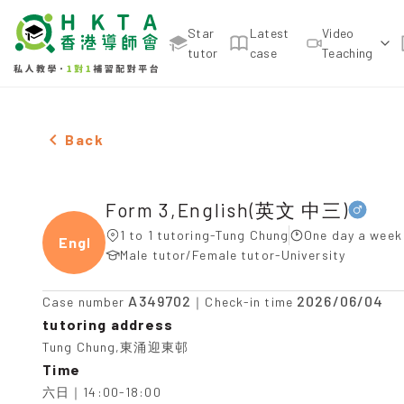
Star
Latest
Video
tutor
case
Teaching
Male Form 3,English(英文 中三)，Tung Chung Tuitio
Back
Form 3,English(英文 中三)
1 to 1 tutoring-Tung Chung
One day a week
Engli
Male tutor/Female tutor-University
A349702
2026/06/04
Case number
｜Check-in time
tutoring address
Tung Chung,東涌迎東邨
Time
六日｜14:00-18:00