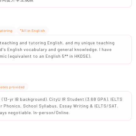
utoring
*All in English
n teaching and tutoring English, and my unique teaching
ld's English vocabulary and general knowledge. I have
mic (equivalent to an English 5** in HKDSE).
otes provided
(13-yr IB background). CityU IR Student (3.68 GPA). IELTS
or Phonics, School Syllabus, Essay Writing & IELTS/SAT.
ys negotiable. In-person/Online.