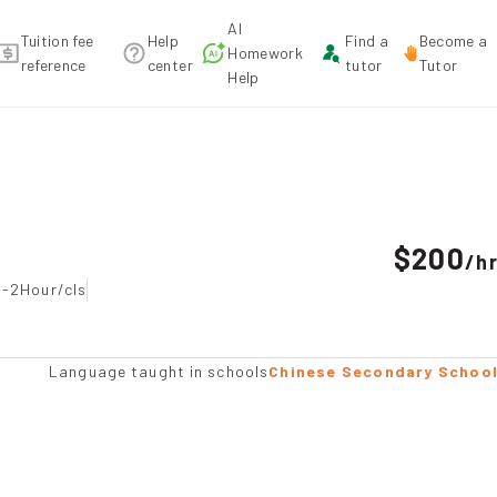
AI
Tuition fee
Help
Find a
Become a
Homework
reference
center
tutor
Tutor
Help
n recommendation
$200
/
h
 -2Hour/cls
Language taught in schools
Chinese Secondary Schoo