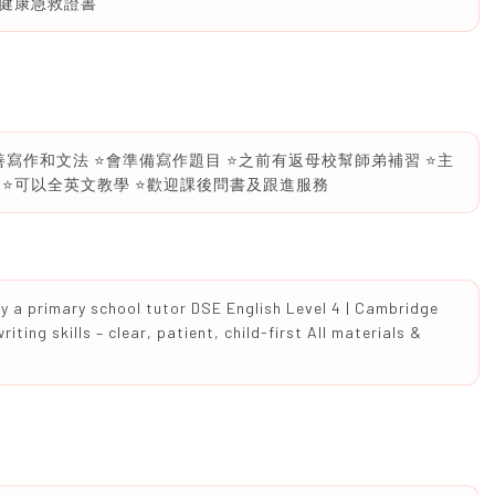
神健康急救證書
改善寫作和文法 ⭐️會準備寫作題目 ⭐️之前有返母校幫師弟補習 ⭐️主
️可以全英文教學 ⭐️歡迎課後問書及跟進服務
ly a primary school tutor DSE English Level 4 | Cambridge
ting skills – clear, patient, child-first All materials &