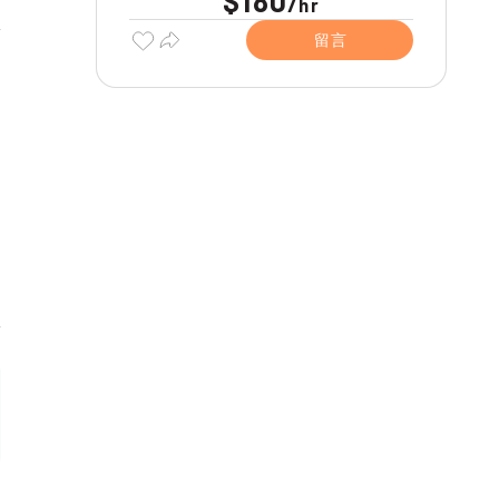
$180
/
hr
留言