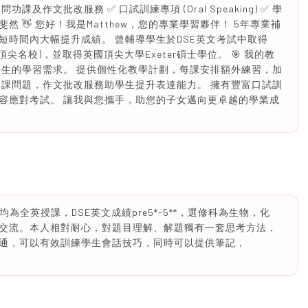
功課及作文批改服務 ✅ 口試訓練專項 (Oral Speaking) ✅ 學
 👋 您好！我是Matthew，您的專業學習夥伴！ 5年專業補
短時間內大幅提升成績。 曾輔導學生於DSE英文考試中取得
頂尖名校)，並取得英國頂尖大學Exeter碩士學位。 🎯 我的教
學生的學習需求。 提供個性化教學計劃，每課安排額外練習，加
功課問題，作文批改服務助學生提升表達能力。 擁有豐富口試訓
容應對考試。 讓我與您攜手，助您的子女邁向更卓越的學業成
為全英授課，DSE英文成績pre5*-5**，選修科為生物，化
交流。本人相對耐心，對題目理解、解題獨有一套思考方法，
通，可以有效訓練學生會話技巧，同時可以提供筆記，