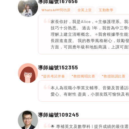
167656
導師編號
WhatsAPP問功課
全英上堂
互動教學
家長你好，我是Alice，⭐️主修護理系。我
技巧十分熟悉。 過去 1年，我曾為中三
理解上建立清晰概念。 ⭐️我會根據學
長跟進進度。 我的教學風格耐心，鼓勵
方面，可因應年級和地點商議，上課可面對面
152355
導師編號
*提供考試伴奏
*教授獨唱比賽
*教授朗誦比賽
本人為現職小學英文輔導、音樂及普通話
愛心、有耐性 盡責，小朋友既可愉快及
109245
導師編號
🌟 專補英文及數學科 | 提升成績的最佳選