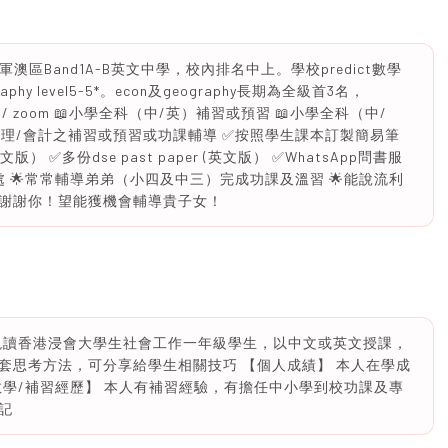
澳區Band1A-B英文中學，校內排名中上。學校predict數學
geography level5-5*。econ及geography長期為全級首3名，
上門/ zoom 📖小學全科（中/英）補習或預習 📖小學全科（中/
/地理/會計之補習或預習或功課輔導 ✅按照學生課本訂製簡易筆
✅多份dse past paper (英文版） ✅WhatsApp問書服
相處 🌟常常輔導弟弟（小四及中三）完成功課及溫習 🌟能說流利
力 謝謝你！望能獲機會輔導貴子女！
，現讀香港浸會大學生社會工作一年級學生，以中文或英文授課，
套思考方法，可分享給學生相關技巧 【個人成績】 本人在學成
【教學/補習經歷】 本人有補習經驗，有擔任中小學到校功課及專
記