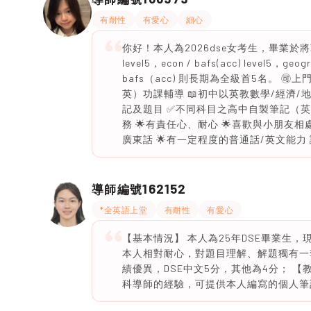
有耐性
有愛心
細心
你好！本人為2026dse女考生，畢業於將軍
level5，econ / bafs(acc) level5，
bafs（acc) 則長期為全級首5名。 🉑
英）功課輔導 📖初中以英教數學/經濟
記及題目 ✅不同科目之高中自製筆記（英文版） 
務 🌟有責任心、耐心 🌟喜歡與小朋友
廣東話 🌟有一定程度的普通話/英文能
162152
導師編號
*全英語上堂
有耐性
有愛心
【基本情況】 本人為25年DSE畢業生
本人相對耐心，對題目理解、解題獨有一
績優異，DSE中文5分，其他為4分； 
科導師的經驗，可提供本人編寫的個人筆