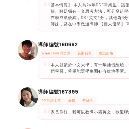
基本情況】 本人為24年DSE畢業生，
解、解題獨有一套思考方法，可分享給學生相
在學成績優異，DSE英文4分，其他為3分；
師妹，及在中學做過導師 【個人優勢】
160662
導師編號
WhatsAPP問功課
長期補習
應試策略
本人就讀於中文大學，有一年補習經驗，
們學習，希望能讓學生開心有效地學習。
167395
導師編號
*全英語上堂
嚴格
有耐性
家長你好，我可以教導小四英文，歡迎聯