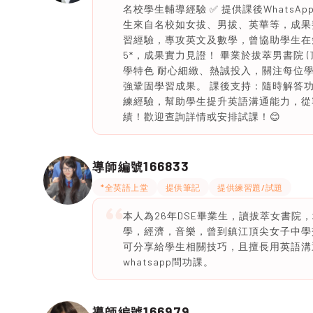
名校學生輔導經驗 ✅ 提供課後WhatsApp問
生來自名校如女拔、男拔、英華等，成果斐然
習經驗，專攻英文及數學，曾協助學生在
5*，成果實力見證！ 畢業於拔萃男書院 (
學特色 耐心細緻、熱誠投入，關注每位
強鞏固學習成果。 課後支持：隨時解答
練經驗，幫助學生提升英語溝通能力，從
績！歡迎查詢詳情或安排試課！😊
166833
導師編號
*全英語上堂
提供筆記
提供練習題/試題
本人為26年DSE畢業生，讀拔萃女書院，均
學，經濟，音樂，曾到鎮江頂尖女子中學
可分享給學生相關技巧，且擅長用英語溝
whatsapp問功課。
166979
導師編號