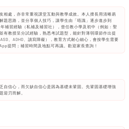
友相處，亦非常重視課堂互動與教學成效。本人擅長用清晰易
解題思路，並分享個人技巧，讓學生由「唔識」逐步進步到
三年補習經驗（私補及補習社），曾任教小學及初中（例如：聖
並有教授呈分試經驗，熟悉考試題型，能針對薄弱環節作出提
（ASD、ADHD、讀寫障礙），教育方式耐心細心，會按學生需要
sApp提問；補習時間及地點可再議。歡迎家長查詢！
乏自信心，而欠缺自信心是因為基礎未鞏固。先鞏固基礎增強
題迎刃而解。