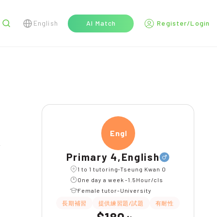
English
AI Match
Register/Login
r
Engli
Primary 4,English
1 to 1 tutoring-Tseung Kwan O
One day a week -1.5Hour/cls
Female tutor-University
長期補習
提供練習題/試題
有耐性