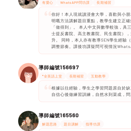
有愛心
WhatsAPP問功課
長期補習
你好！本人現就讀浸會大學，喜歡與小朋
明嘅方法講解題目重點，教學生建立正確
「做得到」。 本人中文與數學較強，具
士提反書院、高主教書院、民生書院），
升。 同時，本人亦有教導SEN學生經驗
調整節奏。課後功課疑問可視情況What
156697
導師編號
*全英語上堂
長期補習
互動教學
根據以往經驗，學生之學習問題原自於缺
自信心後做練習訓練，自然水到渠成，問
165560
導師編號
解題思路
題目講解
指導功課