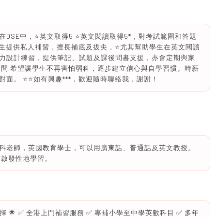
在DSE中，⭐️英文取得5 ⭐️英文閱讀取得5*，對考試範圍和答題
學生提供私人補習，擅長補底及拔尖，⭐️尤其幫助學生在英文閱讀
生能力設計練習，提供筆記、試題及課後問書支援，亦會定期與家
發問 希望讓學生不再害怕弱科，逐步建立信心與自學習慣。時薪
。 ⭐️⭐️如有興趣***，歡迎隨時聯絡我，謝謝！
科老師，英國教育學士，可以用廣東話、普通話及英文教授。
有啟發性地學習。
擇 🌟 ✅ 全港上門補習服務 ✅ 專補小學至中學英數科目 ✅ 多年