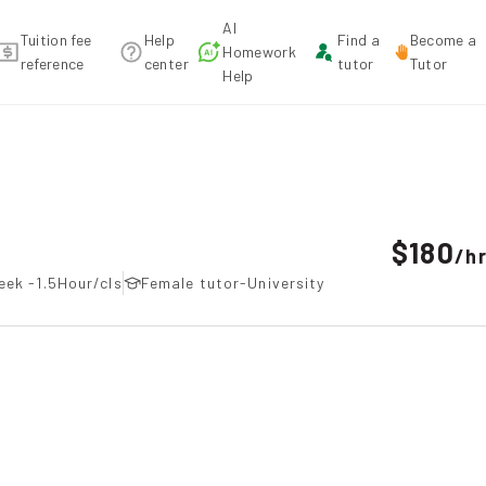
AI
Tuition fee
Help
Find a
Become a
Homework
reference
center
tutor
Tutor
Help
ecommendation
$180
/
h
eek -1.5Hour/cls
Female tutor-University