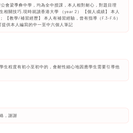
讀聖公會梁季彜中學，均為全中授課，本人相對耐心，對題目理
關技巧,現時就讀香港大學 （year 2） 【個人成績】 本人
 【教學/補習經歷】 本人有補習經驗，曾有指導（F.3-F.6）
 可提供本人編寫的中一至中六個人筆記
學生程度有初小至初中的，會耐性細心地因應學生需要引導他
絡，謝謝