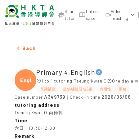
Star
Latest
Video
tutor
case
Teaching
Male Primary 4,English，Tseung Kwan O Tuition r
Back
Primary 4,English
Engli
1 to 1 tutoring-Tseung Kwan O
One day a w
長期補習
提供練習題/試題
有耐性
嚴格
A349739
2026/06/06
Case number
｜Check-in time
tutoring address
Tseung Kwan O,尚德邨
Time
六日｜10:30-12:00
Remark