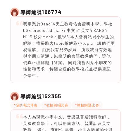
166774
導師編號
我畢業於Band1A天主教母佑會蕭明中學。學校
DSE predicted mark: 中文5* 英文4 BAFS4
M1-5 校外mock：數學5 本人曾有私補小學生的
經驗，擅長將大topic拆解為小topic，讓他們更
易理解。 由於我有兄弟姊妹，所以我能有效地
與小朋友溝通，以簡明的言語教導他們，讓他
們真正理解題目答案。 同時我會因應小朋友的
性格和需求，特製合適的教學模式並提供筆記
予學生。
152355
導師編號
*提供考試伴奏
*教授獨唱比賽
*教授朗誦比賽
本人為現職小學中文、音樂及普通話科老師，
英國教育學士，可以用廣東話、普通話及英文
教授。 愛心、有耐性 盡責，小朋友既可愉快及