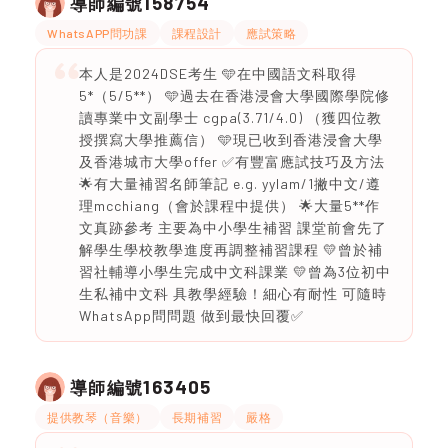
158754
導師編號
WhatsAPP問功課
課程設計
應試策略
本人是2024DSE考生 🩵在中國語文科取得
5*（5/5**） 🩵過去在香港浸會大學國際學院修
讀專業中文副學士 cgpa(3.71/4.0) （獲四位教
授撰寫大學推薦信） 🩵現已收到香港浸會大學
及香港城市大學offer ✅有豐富應試技巧及方法
🌟有大量補習名師筆記 e.g. yylam/1撇中文/遵
理mcchiang（會於課程中提供） 🌟大量5**作
文真跡參考 主要為中小學生補習 課堂前會先了
解學生學校教學進度再調整補習課程 💛曾於補
習社輔導小學生完成中文科課業 💛曾為3位初中
生私補中文科 具教學經驗！細心有耐性 可隨時
WhatsApp問問題 做到最快回覆✅
163405
導師編號
提供教琴（音樂）
長期補習
嚴格