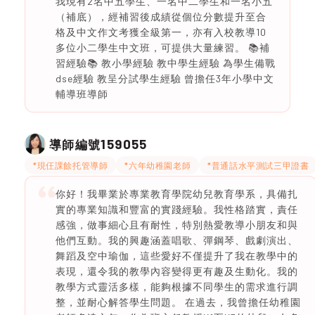
我現有2名中五學生、一名中二學生和一名小五
（補底），經補習後成績從個位分數提升至合
格及中文作文考獲全級第一，亦有入校教導10
多位小二學生中文班，可提供大量練習。 📚補
習經驗📚 教小學經驗 教中學生經驗 為學生備戰
dse經驗 教呈分試學生經驗 曾擔任3年小學中文
輔導班導師
159055
導師編號
*現仼課餘托管導師
*六年幼稚園老師
*普通話水平測試三甲證書
你好！我畢業於專業教育學院幼兒教育學系，具備扎
實的專業知識和豐富的實踐經驗。我性格踏實，責任
感強，做事細心且有耐性，特別熱愛教導小朋友和與
他們互動。我的興趣涵蓋唱歌、彈鋼琴、戲劇演出、
舞蹈及空中瑜伽，這些愛好不僅提升了我在教學中的
表現，還令我的教學內容變得更有趣及生動化。我的
教學方式靈活多樣，能夠根據不同學生的需求進行調
整，並耐心解答學生問題。 在過去，我曾擔任幼稚園