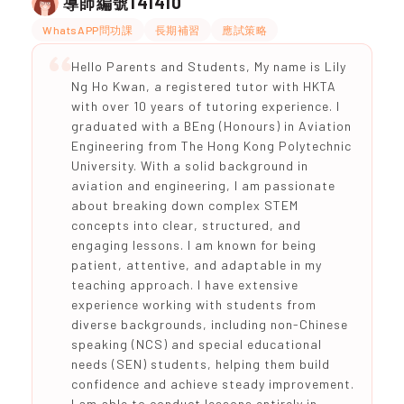
141410
導師編號
WhatsAPP問功課
長期補習
應試策略
Hello Parents and Students, My name is Lily
Ng Ho Kwan, a registered tutor with HKTA
with over 10 years of tutoring experience. I
graduated with a BEng (Honours) in Aviation
Engineering from The Hong Kong Polytechnic
University. With a solid background in
aviation and engineering, I am passionate
about breaking down complex STEM
concepts into clear, structured, and
engaging lessons. I am known for being
patient, attentive, and adaptable in my
teaching approach. I have extensive
experience working with students from
diverse backgrounds, including non-Chinese
speaking (NCS) and special educational
needs (SEN) students, helping them build
confidence and achieve steady improvement.
I am able to conduct lessons entirely in