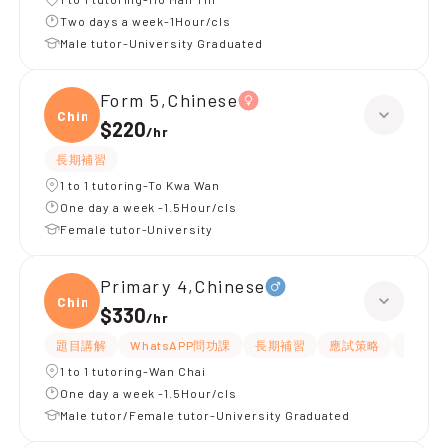
Two days a week-1Hour/cls
Male tutor-University Graduated
Form 5,Chinese
Chine
$220
/
hr
長期補習
1 to 1 tutoring-To Kwa Wan
One day a week -1.5Hour/cls
Female tutor-University
Primary 4,Chinese
Chine
$330
/
hr
題目講解
WhatsAPP問功課
長期補習
應試策略
解題思
1 to 1 tutoring-Wan Chai
One day a week -1.5Hour/cls
Male tutor/Female tutor-University Graduated