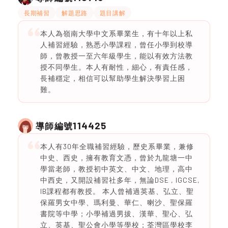
長期補習
解題思路
題目講解
本人為嶺南大學中文系畢業生，有十年以上私
人補習經驗，熟悉小學課程，曾任小學到校導
師，曾教授一至六年級學生，能以有效方法教
授不同學生。本人有耐性，細心，有責任感，
長補穩定，相信可以幫助學生解決學習上困
難。
114425
導師編號
本人有30年全職補習經驗，歷史系畢業，兼修
中史、西史，擁有教育文憑，曾於九龍塘一中
學當老師，教授初中英文、中文、地理，高中
中西史，又開設補習社多年，無論DSE , IGCSE,
IB課程都有教授。 本人曾補過英基、弘立、聖
保羅男女中學、瑪利曼、華仁、喇沙、聖保羅
書院等中學；小學補過男拔、漢華、聖心、弘
立、英基、聖公會小學等學校；荃灣區學校李