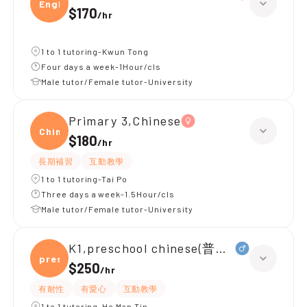
Engli
$170
/
hr
1 to 1 tutoring-Kwun Tong
Four days a week-1Hour/cls
Male tutor/Female tutor-University
Primary 3,Chinese
Chine
$180
/
hr
長期補習
互動教學
1 to 1 tutoring-Tai Po
Three days a week-1.5Hour/cls
Male tutor/Female tutor-University
K1,preschool chinese(普通話)
presc
$250
/
hr
有耐性
有愛心
互動教學
1 to 1 tutoring-Ho Man Tin