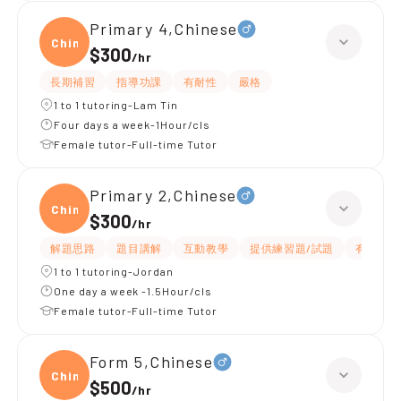
Primary 4,Chinese
Chine
$300
/
hr
長期補習
指導功課
有耐性
嚴格
1 to 1 tutoring-Lam Tin
Four days a week-1Hour/cls
Female tutor-Full-time Tutor
Primary 2,Chinese
Chine
$300
/
hr
解題思路
題目講解
互動教學
提供練習題/試題
有愛心
1 to 1 tutoring-Jordan
One day a week -1.5Hour/cls
Female tutor-Full-time Tutor
Form 5,Chinese
Chine
$500
/
hr