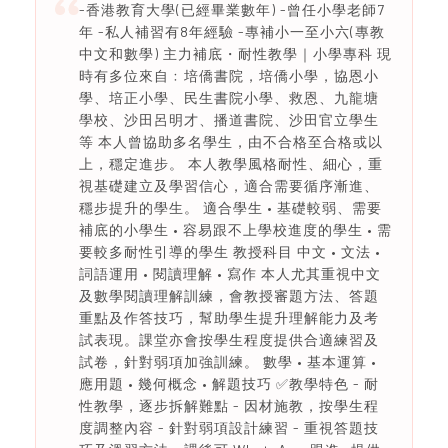
-香港教育大學(已經畢業數年) -曾任小學老師7
年 -私人補習有8年經驗 -專補小一至小六(專教
中文和數學) 主力補底・耐性教學｜小學專科 現
時有多位來自﹕培僑書院，培僑小學，協恩小
學、培正小學、民生書院小學、救恩、九龍塘
學校、沙田呂明才、播道書院、沙田官立學生
等 本人曾協助多名學生，由不合格至合格或以
上，穩定進步。 本人教學風格耐性、細心，重
視基礎建立及學習信心，適合需要循序漸進、
穩步提升的學生。 適合學生 • 基礎較弱、需要
補底的小學生 • 容易跟不上學校進度的學生 • 需
要較多耐性引導的學生 教授科目 中文 • 文法 •
詞語運用 • 閱讀理解 • 寫作 本人尤其重視中文
及數學閱讀理解訓練，會教授審題方法、答題
重點及作答技巧，幫助學生提升理解能力及考
試表現。課堂亦會按學生程度提供合適練習及
試卷，針對弱項加強訓練。 數學 • 基本運算 •
應用題 • 幾何概念 • 解題技巧 ✅教學特色 - 耐
性教學，逐步拆解難點 - 因材施教，按學生程
度調整內容 - 針對弱項設計練習 - 重視答題技