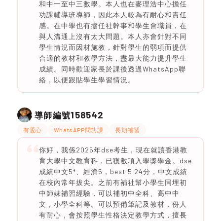
和中一至中三數學。本人也在麥理浩中心擔任
功課輔導班導師，因此本人較為有耐心和責任
感。在中學也有擔任社幹事和學生會職員，在
與人溝通上沒有太大問題。本人亦會針對不同
學生情況而因材施教，針對學生的弱項而提供
合適的教材和教學方法，盡最大能力提升學生
成績。同時歡迎家長於課後透過WhatsApp聯
絡，以便跟貼學生學習情況。
158542
導師編號
有愛心
WhatsAPP問功課
長期補習
你好，我係2025年dse考生，現在就讀香港教
育大學中文教育科，已獲數項入學獎學金。dse
成績中文5*、經濟5，best 5 24分，中文成績
在校內常年拔尖。之前有補社幫小學生同埋初
中師妹補習經驗，可以補初中全科、高中中
文，小學全科等。可以預備筆記及教材，份人
有耐心，會按照學生性格決定教學方式，擅長