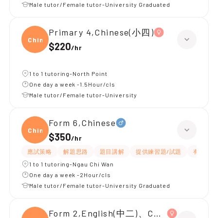
Male tutor/Female tutor-University Graduated
Primary 4,Chinese(小四)
Chine
$220
/
hr
1 to 1 tutoring-North Point
One day a week -1.5Hour/cls
Male tutor/Female tutor-University
Form 6,Chinese
Chine
$350
/
hr
應試策略
解題思路
題目講解
提供練習題/試題
有耐性
1 to 1 tutoring-Ngau Chi Wan
One day a week -2Hour/cls
Male tutor/Female tutor-University Graduated
Form 2,English(中二)、Chinese(中二)、