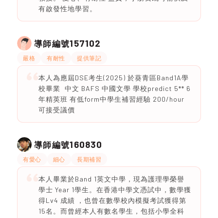
有啟發性地學習。
157102
導師編號
嚴格
有耐性
提供筆記
本人為應屆DSE考生(2025) 於葵青區Band1A學
校畢業 中文 BAFS 中國文學 學校predict 5** 6
年精英班 有低form中學生補習經驗 200/hour
可接受議價
160830
導師編號
有愛心
細心
長期補習
本人畢業於Band 1英文中學，現為護理學榮譽
學士 Year 1學生。在香港中學文憑試中，數學獲
得Lv4 成績 ，也曾在數學校內模擬考試獲得第
15名。而曾經本人有數名學生，包括小學全科