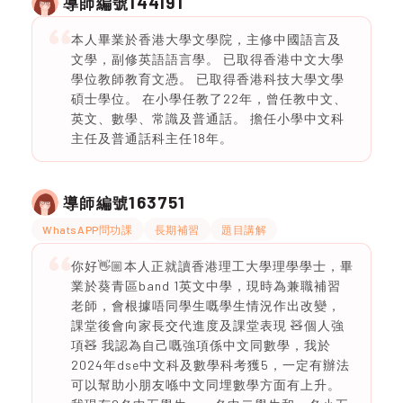
144191
導師編號
本人畢業於香港大學文學院，主修中國語言及
文學，副修英語語言學。 已取得香港中文大學
學位教師教育文憑。 已取得香港科技大學文學
碩士學位。 在小學任教了22年，曾任教中文、
英文、數學、常識及普通話。 擔任小學中文科
主任及普通話科主任18年。
163751
導師編號
WhatsAPP問功課
長期補習
題目講解
你好👋🏼本人正就讀香港理工大學理學學士，畢
業於葵青區band 1英文中學，現時為兼職補習
老師，會根據唔同學生嘅學生情況作出改變，
課堂後會向家長交代進度及課堂表現 🧸個人強
項🧸 我認為自己嘅強項係中文同數學，我於
2024年dse中文科及數學科考獲5，一定有辦法
可以幫助小朋友喺中文同埋數學方面有上升。