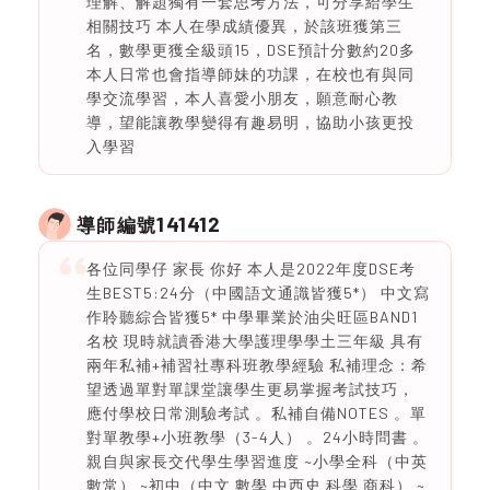
理解、解題獨有一套思考方法，可分享給學生
相關技巧 本人在學成績優異，於該班獲第三
名，數學更獲全級頭15，DSE預計分數約20多
本人日常也會指導師妹的功課，在校也有與同
學交流學習，本人喜愛小朋友，願意耐心教
導，望能讓教學變得有趣易明，協助小孩更投
入學習
141412
導師編號
各位同學仔 家長 你好 本人是2022年度DSE考
生BEST5:24分（中國語文通識皆獲5*） 中文寫
作聆聽綜合皆獲5* 中學畢業於油尖旺區BAND1
名校 現時就讀香港大學護理學學土三年級 具有
兩年私補+補習社專科班教學經驗 私補理念：希
望透過單對單課堂讓學生更易掌握考試技巧，
應付學校日常測驗考試 。私補自備NOTES 。單
對單教學+小班教學（3-4人） 。24小時問書 。
親自與家長交代學生學習進度 ~小學全科（中英
數常） ~初中（中文 數學 中西史 科學 商科） ~