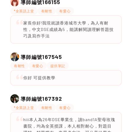
166155
導師編號
*全英語上堂
有耐性
有愛心
家長你好!我現就讀香港城市大學，為人有耐
性，中文DSE成績為5，能講解閱讀理解答題技
巧及寫作手法
167545
導師編號
有耐性
有愛心
提供筆記
你好 可提供教學
167392
導師編號
*全英語上堂
有耐性
有愛心
hiii本人為26年DSE畢業生，讀band1A聖母玫瑰
書院，均為全英授課，本人相對耐心，對題目