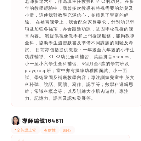
老師多達六年，作為班主任教授K1至K3的幼兒。在多
年的教學經驗中，我曾多次教導有特殊需要的幼兒及
小童，這使我對教學充滿信心，並積累了豐富的經
驗。 在補習課堂上，我會配合家長要求，針對幼兒弱
項及加強各強項，亦會跟進功課，鞏固學校教授的課
堂內容。 我提供視像教學和上門授課服務，能夠教導
全科，協助學生溫習默書及準備不同課題的測驗及考
試。 目前亦包括提供教授：一年級至六年級的小學生
功課輔導、K1-K3幼兒全科補習、英語拼音phonics、
小一至小六學生全科補習、6個月至3歲的學前班及
playgroup班；當中亦有操練幼稚園面試、小一面
試、學術鞏固及補底教學內容；專注訓練兒童中 英文
科聆聽、說話、閱讀、寫作、認字等；數學科邏輯思
維；常識科概念等；以及訓練大小肌肉遊戲、專注
力、記憶力、語言及認知發展等。
164811
導師編號
*全英語上堂
有耐性
細心