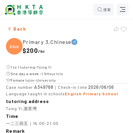
搜索
Male Primary 3,Chinese，Tsing Yi Tuition recommendat
Back
Primary 3,Chinese
Chine
$200
/
hr
1 to 1 tutoring-Tsing Yi
One day a week -1.5Hour/cls
Female tutor-University
A349768
2026/06/06
Case number
｜Check-in time
Language taught in schools
English Primary School
tutoring address
Tsing Yi,灝景灣
Time
一二三四五｜16:00-21:00
Remark