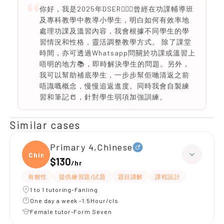
你好，我是2025年DSER🙋🏻‍♀️曾經在功課輔導班
及專科教學中教導小學生，明白如何有效率地
處理功課及溫習內容，我會根據不同學生的學
習情況和性格，靈活調整教學方式。 除了課堂
時間，亦可透過Whatsapp問關於功課或溫習上
唔明的地方📚，即時解決學生的問題。另外，
我可以幫助補底學生，一步步幫佢哋清返之前
唔識嘅概念，慢慢追返進度。同時我會自製練
習和筆記📒，針對學生弱項加強訓練。
Similar cases
Primary 4,Chinese
Chine
$130
/
hr
有耐性
提供練習題/試題
題目講解
課程設計
1 to 1 tutoring-Fanling
One day a week -1.5Hour/cls
Female tutor-Form Seven