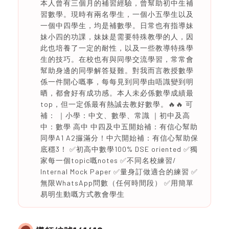
本人曾有三個月的補習經驗，曾幫助初中生補
習數學。現時有兩名學生，一個小五學生以及
一個中四學生，均是補數學。日常也有指導妹
妹小四的功課，妹妹是需要特殊教學的人，因
此也培養了一定的耐性，以及一些教導特殊學
生的技巧。在校也有與同學交流學習，常常會
幫助身邊的同學解答疑難。對我而言教授數學
係一件開心嘅事，每每見到同學由唔識變到明
晒，都會好有成功感。本人未必係數學成績最
top，但一定係最有熱誠去教好數學。🔥🔥 可
補： ｜小學：中文、數學、常識 ｜初中及高
中：數學 高中 中四及中五開始補：有信心幫助
同學A1 A2攞滿分！中六開始補：有信心幫助保
底穩3！ ✅初高中數學100% DSE oriented ✅獨
家每一個topic嘅notes ✅不同名校練習/
Internal Mock Paper ✅量身訂做適合的練習 ✅
無限WhatsApp問數（任何時間段） ✅用簡單
易明生動嘅方式教會學生