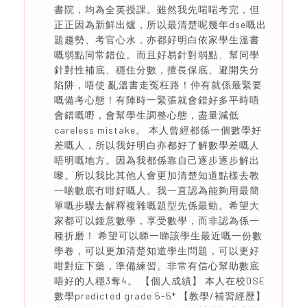
書院，均為全英授課。雖然我先啱啱考完，但
正正因為新鮮出爐，所以最清楚呢幾年dse嘅出
題趨勢、考官心水，亦都好明白依家學生溫書
嘅弱點同常錯位。而且好易針對弱點、幫同學
針對性補底、穩住分數，擅長保底、避開失分
陷阱，唔使 亂溫書走冤枉路！仲有就係最緊要
嘅備考心態！有陣時一緊張就會錯好多平時唔
會錯嘅嘢，會幫學生調整心態，盡量減低
careless mistake。 本人曾經都係一個數學好
差嘅人，所以我好明白亦都好了解數學差嘅人
唔明嘅地方。因為我都係靠自己逐步逐步解出
嚟。所以我比其他人會更加清楚知道點樣去教
一啲數底冇咁好嘅人。我一直認為能夠用最簡
單嘅步驟去解釋複雜嘅題型先係最勁。希望大
家都可以鍾意數學，享受數學，而非認為係一
種折磨！ 希望可以睇一睇該學生最近嘅一份數
學卷，可以更加清楚知道學生問題，可以更好
咁對症下藥，準備練習。非常有信心幫助數底
唔好的人穩3奪4。 【個人成績】 本人在校DSE
數學predicted grade 5-5* 【教學/補習經歷】