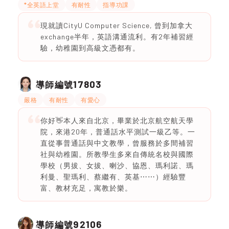
*全英語上堂
有耐性
指導功課
現就讀CityU Computer Science, 曾到加拿大
exchange半年，英語溝通流利。有2年補習經
驗，幼稚園到高級文憑都有。
17803
導師編號
嚴格
有耐性
有愛心
你好👋本人來自北京，畢業於北京航空航天學
院，來港20年，普通話水平測試一級乙等。一
直從事普通話與中文教學，曾服務於多間補習
社與幼稚園。所教學生多來自傳統名校與國際
學校（男拔、女拔、喇沙、協恩、瑪利諾、瑪
利曼、聖瑪利、蔡繼有、英基⋯⋯）經驗豐
富、教材充足，寓教於樂。
92106
導師編號