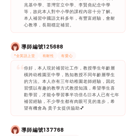
兆基中學、荃灣官立中學、李賢堯紀念中學
等，故此本人對中小學的課程內容十分了解。
本人補習中國語文科多年，有豐富經驗，會耐
心教導，長期穩定補習。
125688
導師編號
*全英語上堂
有耐性
有愛心
你好，本人現於補習社工作，教授學生年齡層
橫跨幼稚園至中學，熟知教授不同年齡層學生
的方法。本人亦有三年幼稚園老師經驗，因此
習慣以有趣的教學方式教授知識，希望學生喜
歡學習，才能令學習事半功倍💪🏻本人已有七年
補習經驗，不少學生都有肉眼可見的進步，希
望有機會為 貴子女提供協助💕
137768
導師編號