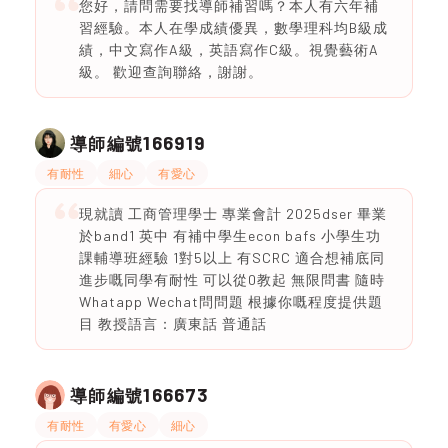
您好，請問需要找導師補習嗎？本人有六年補
習經驗。本人在學成績優異，數學理科均B級成
績，中文寫作A級，英語寫作C級。視覺藝術A
級。 歡迎查詢聯絡，謝謝。
166919
導師編號
有耐性
細心
有愛心
現就讀 工商管理學士 專業會計 2025dser 畢業
於band1 英中 有補中學生econ bafs 小學生功
課輔導班經驗 1對5以上 有SCRC 適合想補底同
進步嘅同學有耐性 可以從0教起 無限問書 隨時
Whatapp Wechat問問題 根據你嘅程度提供題
目 教授語言：廣東話 普通話
166673
導師編號
有耐性
有愛心
細心