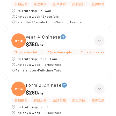
長期補習
互動教學
指導功課
課程設計
提供練習題/試題
1 to 1 tutoring-Sai Wan
One day a week -2Hour/cls
Male tutor/Female tutor-Serving Teacher
year 4,Chinese
Chine
$350
/
hr
*Long-term tutoring
*Question explanation
*Interactive teaching
1 to 1 tutoring-Pok Fu Lam
One day a week -1.5Hour/cls
Female tutor-Full-time Tutor
Form 2,Chinese
Chine
$280
/
hr
長期補習
解題思路
應試策略
題目講解
指導功課
細
1 to 1 tutoring-Lam Tin
One day a week -1.5Hour/cls