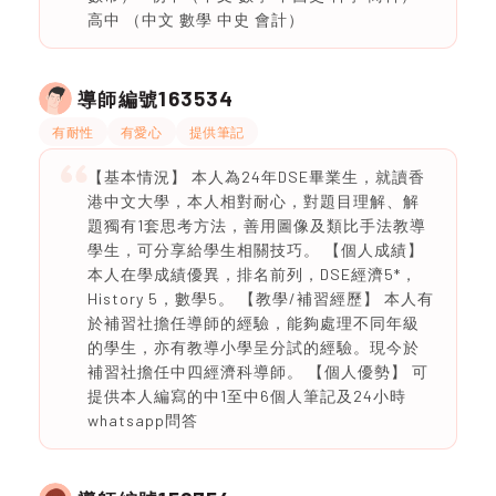
高中 （中文 數學 中史 會計）
163534
導師編號
有耐性
有愛心
提供筆記
【基本情況】 本人為24年DSE畢業生，就讀香
港中文大學，本人相對耐心，對題目理解、解
題獨有1套思考方法，善用圖像及類比手法教導
學生，可分享給學生相關技巧。 【個人成績】
本人在學成績優異，排名前列，DSE經濟5*，
History 5，數學5。 【教學/補習經歷】 本人有
於補習社擔任導師的經驗，能夠處理不同年級
的學生，亦有教導小學呈分試的經驗。現今於
補習社擔任中四經濟科導師。 【個人優勢】 可
提供本人編寫的中1至中6個人筆記及24小時
whatsapp問答