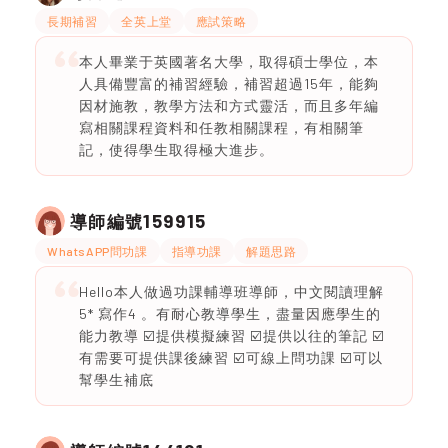
長期補習
全英上堂
應試策略
本人畢業于英國著名大學，取得碩士學位，本
人具備豐富的補習經驗，補習超過15年，能夠
因材施教，教學方法和方式靈活，而且多年編
寫相關課程資料和任教相關課程，有相關筆
記，使得學生取得極大進步。
159915
導師編號
WhatsAPP問功課
指導功課
解題思路
Hello本人做過功課輔導班導師，中文閱讀理解
5* 寫作4 。有耐心教導學生，盡量因應學生的
能力教導 ☑️提供模擬練習 ☑️提供以往的筆記 ☑️
有需要可提供課後練習 ☑️可線上問功課 ☑️可以
幫學生補底