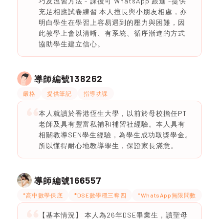
巧及溫習方法 - 課後可 WhatsApp 跟進 -提供
充足相應試卷練習 本人擅長與小朋友相處，亦
明白學生在學習上容易遇到的壓力與困難，因
此教學上會以清晰、有系統、循序漸進的方式
協助學生建立信心。
138262
導師編號
嚴格
提供筆記
指導功課
本人就讀於香港恆生大學，以前於母校擔任PT
老師及具有豐富私補和補習社經驗。本人具有
相關教導SEN學生經驗，為學生成功取獎學金。
所以懂得耐心地教導學生，保證家長滿意。
166557
導師編號
*高中數學保底
*DSE數學穩三奪四
*WhatsApp無限問數
【基本情況】 本人為26年DSE畢業生，讀聖母