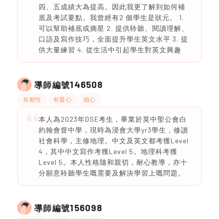
四、五成績大為提高。因此我更了解到如何補
底及考試要點。我曾經有2 個學生是狀元。 1.
可以幫助補底或摘星 2. ⁠提供聆聽、閱讀理解、
口語及寫作技巧，全面提升學生英文水平 3. ⁠提
供大量練習 4. ⁠從生活中引起學生對英文興趣
146508
導師編號
有耐性
有愛心
細心
本人為2023年DSE考生，畢業於英中聖公會白
約翰會督中學，現時為浸會大學yr3學生，修讀
社會科學，主修地理。中文及英文都考獲Level
4，其中中文寫作考獲Level 5。地理科考獲
Level 5。本人性格隨和親切，耐心教導，亦十
分願意聆聽學生嘅需要及解決學習上嘅問題。
156098
導師編號