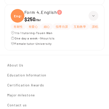
Form 4,English
Engli
$250
/
hr
有耐性
有愛心
細心
指導功課
互動教學
課程設計
1 to 1 tutoring-Tsuen Wan
One day a week -1Hour/cls
Female tutor-University
About Us
Education Information
Certification Awards
Major milestone
Contact us