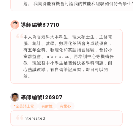
題。 我期待能有機會討論我的技能和經驗如何符合學生
37710
導師編號
本人為香港科大本科生、理大碩士生，主修電
腦、統計、數學。數理化英語會考成績優良，
有五年全科、數理化和英語補習經驗，曾於小
童群益會、Informatics、再培訓中心等機構任
教，現誠替中小學生補習解決各學科問題，耐
心熱誠教導，有自備筆記練習，即日可以開
始。
126907
導師編號
*全英語上堂
有耐性
有愛心
Interested