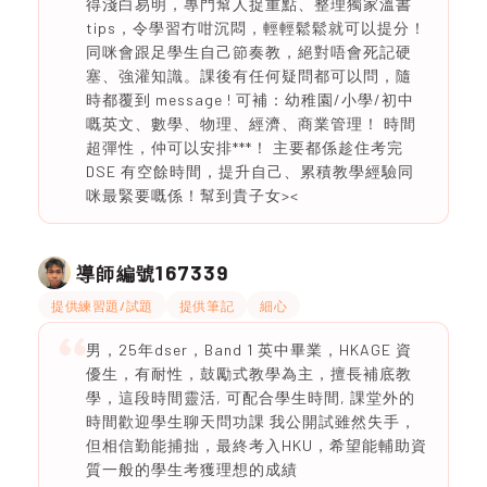
得淺白易明，專門幫人捉重點、整理獨家溫書
tips，令學習冇咁沉悶，輕輕鬆鬆就可以提分！
同咪會跟足學生自己節奏教，絕對唔會死記硬
塞、強灌知識。課後有任何疑問都可以問，隨
時都覆到 message ! 可補：幼稚園/小學/初中
嘅英文、數學、物理、經濟、商業管理！ 時間
超彈性，仲可以安排***！ 主要都係趁住考完
DSE 有空餘時間，提升自己、累積教學經驗同
咪最緊要嘅係！幫到貴子女><
167339
導師編號
提供練習題/試題
提供筆記
細心
男，25年dser，Band 1 英中畢業，HKAGE 資
優生，有耐性，鼓勵式教學為主，擅長補底教
學，這段時間靈活, 可配合學生時間, 課堂外的
時間歡迎學生聊天問功課 我公開試雖然失手，
但相信勤能捕拙，最終考入HKU，希望能輔助資
質一般的學生考獲理想的成績