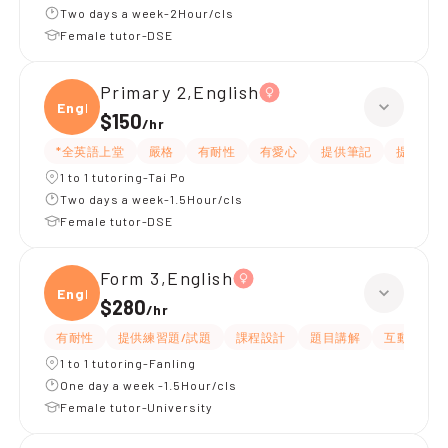
Two days a week-2Hour/cls
Female tutor-DSE
Primary 2,English
Engli
$150
/
hr
*全英語上堂
嚴格
有耐性
有愛心
提供筆記
提供練習
1 to 1 tutoring-Tai Po
Two days a week-1.5Hour/cls
Female tutor-DSE
Form 3,English
Engli
$280
/
hr
有耐性
提供練習題/試題
課程設計
題目講解
互動教學
1 to 1 tutoring-Fanling
One day a week -1.5Hour/cls
Female tutor-University