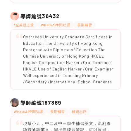
36432
導師編號
*全英語上堂
WhatsAPP問功課
長期補習
Overseas University Graduate Certificate in
Education The University of Hong Kong
Postgraduate Diploma of Education The
Chinese University of Hong Kong HKCEE
English Composition Marker /Oral Examiner
HKALE Use of English Marker /Oral Examiner
Well experienced in Teaching Primary
/Secondary /International School Students
167369
導師編號
WhatsAPP問功課
長期補習
解題思路
現幫小五，中二及中三學生補習英文，流利粵
語普通話英文，能提供練習筆記，可以長補，