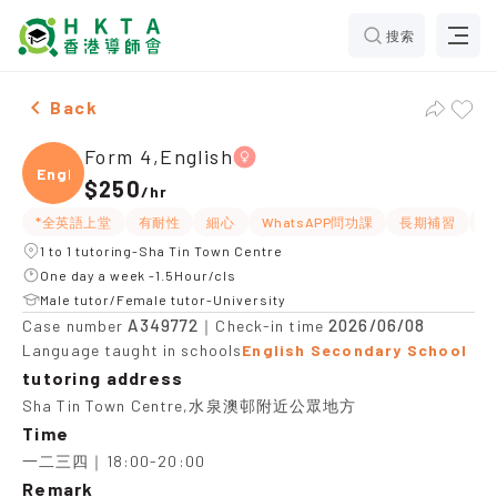
搜索
Female Form 4,English，Sha Tin Town Centre Tuition 
Back
Form 4,English
Engli
$250
/
hr
*全英語上堂
有耐性
細心
WhatsAPP問功課
長期補習
提
1 to 1 tutoring-Sha Tin Town Centre
One day a week -1.5Hour/cls
Male tutor/Female tutor-University
A349772
2026/06/08
Case number
｜Check-in time
Language taught in schools
English Secondary School
tutoring address
Sha Tin Town Centre,水泉澳邨附近公眾地方
Time
一二三四｜18:00-20:00
Remark