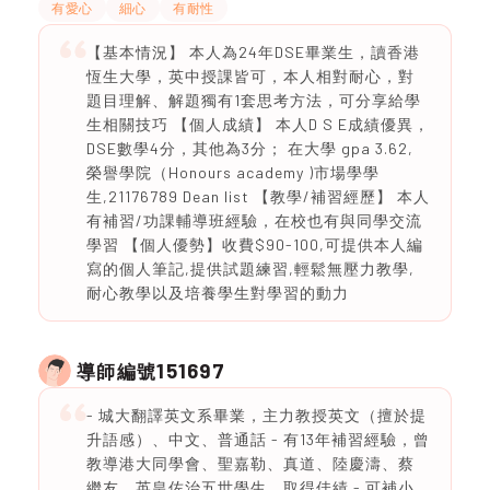
有愛心
細心
有耐性
【基本情況】 本人為24年DSE畢業生，讀香港
恆生大學，英中授課皆可，本人相對耐心，對
題目理解、解題獨有1套思考方法，可分享給學
生相關技巧 【個人成績】 本人D S E成績優異，
DSE數學4分，其他為3分； 在大學 gpa 3.62,
榮譽學院（Honours academy )市場學學
生,21176789 Dean list 【教學/補習經歷】 本人
有補習/功課輔導班經驗，在校也有與同學交流
學習 【個人優勢】收費$90-100,可提供本人編
寫的個人筆記,提供試題練習,輕鬆無壓力教學,
耐心教學以及培養學生對學習的動力
151697
導師編號
- 城大翻譯英文系畢業，主力教授英文（擅於提
升語感）、中文、普通話 - 有13年補習經驗，曾
教導港大同學會、聖嘉勒、真道、陸慶濤、蔡
繼友、英皇佐治五世學生，取得佳績 - 可補小