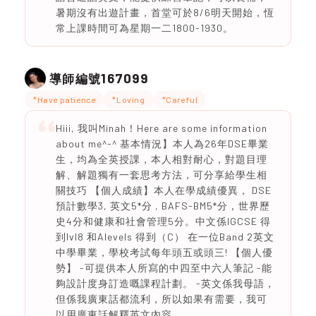
暑期沒有出遊計畫，首堂可於8/6明天開始，恆
常上課時間可為星期一二1800-1930。
167099
導師編號
*Have patience
*Loving
*Careful
Hiii, 我叫Minah！Here are some information
about me^-^ 基本情況】本人為26年DSE畢業
生，均為全英授課，本人相對耐心，對題目理
解、解題獨有一套思考方法，可分享給學生相
關技巧 【個人成績】本人在學成績優異， DSE
預計數學3, 英文5*分 , BAFS-BM5*分，世界歷
史4分和健康和社會管理5分。中文係IGCSE 得
到lvl8 和Alevels 得到（C） 在一位Band 2英文
中學畢業，學校考試每年頭五或頭三! 【個人優
勢】 -可提供本人所寫的中四至中六人筆記 -能
夠設計度身訂造嘅課程計劃。 -英文係我母語，
但係我廣東話都流利，所以如果有需要，我可
以用廣東話解釋英文內容。