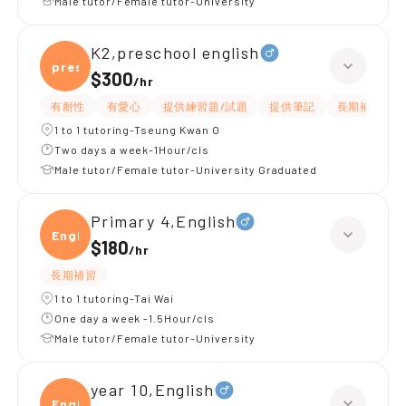
Male tutor/Female tutor-University
K2,preschool english
presc
$300
/
hr
有耐性
有愛心
提供練習題/試題
提供筆記
長期補習
1 to 1 tutoring-Tseung Kwan O
Two days a week-1Hour/cls
Male tutor/Female tutor-University Graduated
Primary 4,English
Engli
$180
/
hr
長期補習
1 to 1 tutoring-Tai Wai
One day a week -1.5Hour/cls
Male tutor/Female tutor-University
year 10,English
Engli