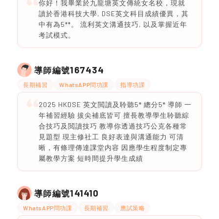
你好！我畢業於九龍塘英文傳統女名校，現就
讀於香港科技大學, DSE英文科目成績優異，其
中有為5**。 流利英文溝通技巧, 以及掌握近年
考試模式。
167434
導師編號
長期補習
WhatsAPP問功課
指導功課
2025 HKDSE 英文閲讀及聆聽5* 總分5* 導師 一
年補習經驗 拔尖補底皆可 擅長教導學生聆聽綜
合技巧及閲讀技巧 教導你透過技巧公克各種常
見題型 現主修社工 良好表達與溝通能力 可清
晰，有條理傳達課堂内容 因應學生程度制定專
屬教學方案 短時間提升學生成績
141410
導師編號
WhatsAPP問功課
長期補習
應試策略