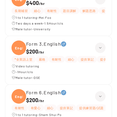
$400
/
hr
長期補習
細心
有耐性
題目講解
解題思路
提供練習
1 to 1 tutoring-Mei Foo
Two days a week-1.5Hour/cls
Male tutor-University
Form 3,English
Engli
$200
/
hr
*全英語上堂
嚴格
有耐性
細心
提供筆記
提供練習題
Video tutoring
-1Hour/cls
Male tutor-DSE
Form 6,English
Engli
$200
/
hr
有耐性
有愛心
細心
提供筆記
提供練習題/試題
指導
1 to 1 tutoring-Sham Shui Po