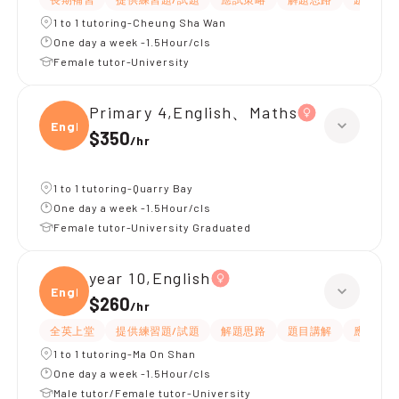
1 to 1 tutoring-Cheung Sha Wan
One day a week -1.5Hour/cls
Female tutor-University
Primary 4,English、Maths
Engli
$350
/
hr
1 to 1 tutoring-Quarry Bay
One day a week -1.5Hour/cls
Female tutor-University Graduated
year 10,English
Engli
$260
/
hr
全英上堂
提供練習題/試題
解題思路
題目講解
應試策略
1 to 1 tutoring-Ma On Shan
One day a week -1.5Hour/cls
Male tutor/Female tutor-University