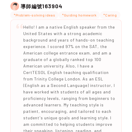
163904
導師編號
*Problem-solving ideas
*Guiding homework
*Caring
Hello! I am a native English speaker from the
United States with a strong academic
background and years of hands-on teaching
experience. I scored 97% on the SAT, the
American college entrance exam, and am a
graduate of a globally ranked top 100
American university. Also, I have a
CertTESOL English teaching qualification
from Trinity College London. As an ESL
(English as a Second Language) instructor, I
have worked with students of all ages and
proficiency levels, ranging from beginners to
advanced learners. My teaching style is
patient, encouraging, and tailored to each
student's unique goals and learning style. I
am committed to helping students improve
their speaking, listening, reading, and