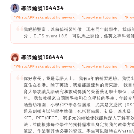
154434
導師編號
*WhatsAPP asks about homework
*Long-term tutoring
*Prov
我經驗豐富，以前係補習社做，現有同年齡學生。我係英文
分，IELTS overall 8.5，可以馬上開始，係英文專科老
156444
導師編號
*WhatsAPP asks about homework
*Long-term tutoring
*Inte
你好家長，我是母語人士。 我有5年的補習經驗。我從出
直住在香港。除了英語，我還能說流利的廣東話。 我目
育大學攻讀英語研究和數碼傳播的榮譽藝術學士學位，現
年。 我曾教授來自國際學校和公立學校的學生，年齡介乎
涵蓋幼稚園、小學和中學各個層級，尤其是文憑試（DS
通為劍橋考試的學生準備，包括預備級、初級、進步級
KET、PET和FCE。 我多元的經驗使我能夠深入了解有
法，並能根據每位學生的獨特需求量身定制我的教學方
筆記、作業和其他必要的資源。學生可以隨時在WhatsA