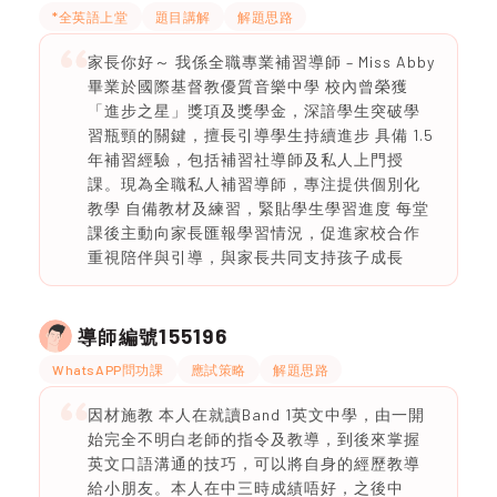
*全英語上堂
題目講解
解題思路
家長你好～ 我係全職專業補習導師 – Miss Abby
畢業於國際基督教優質音樂中學 校內曾榮獲
「進步之星」獎項及獎學金，深諳學生突破學
習瓶頸的關鍵，擅長引導學生持續進步 具備 1.5
年補習經驗，包括補習社導師及私人上門授
課。現為全職私人補習導師，專注提供個別化
教學 自備教材及練習，緊貼學生學習進度 每堂
課後主動向家長匯報學習情況，促進家校合作
重視陪伴與引導，與家長共同支持孩子成長
155196
導師編號
WhatsAPP問功課
應試策略
解題思路
因材施教 本人在就讀Band 1英文中學，由一開
始完全不明白老師的指令及教導，到後來掌握
英文口語溝通的技巧，可以將自身的經歷教導
給小朋友。本人在中三時成績唔好，之後中