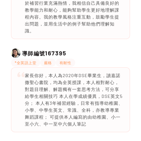
於補習行業充滿熱情，我相信自己具備良好的
教學能力和耐心，能夠幫助學生更好地理解課
程內容。我的教學風格注重互動，鼓勵學生提
出問題，並用生活中的例子幫助他們理解知
識。
167395
導師編號
*全英語上堂
嚴格
有耐性
家長你好，本人為2020年DSE畢業生，讀嘉諾
撒聖心書院，均為全英授課，本人相對耐心，
對題目理解、解題獨有一套思考方法，可分享
給學生相關技巧 本人在學成績優異，DSE英文5
分； 本人有3年補習經驗，日常有指導幼稚園、
小學、中學生英文、常識、全科，亦教導專業
舞蹈課程； 可提供本人編寫的由幼稚園、小一
至小六、中一至中六個人筆記