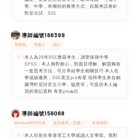
學、中學，有獨特的教學方式、自製考試卷針
對呈分試、DSE
166399
導師編號
有耐性
有愛心
細心
本人為26年DSE應屆考生，讀聖保祿中學
SPSS，本人相對耐心，對題目理解、解題獨有
一套思考方法，可分享給學生相關技巧 本人在
學成績優異，DSE英文pre有星 現時學生來自銅
鑼灣軒尼詩官立小學、協恩等；可提供本人編
寫的筆記資料 有意pm🙏🏻
156068
導師編號
WhatsAPP問功課
提供教琴（音樂）
長期補習
本人目前在香港理工大學就讀人文學院。我對