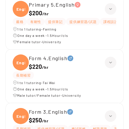
Primary 5,English
Engli
$200
/
hr
嚴格
有耐性
提供筆記
提供練習題/試題
課程設計
應
1 to 1 tutoring-Fanling
One day a week -1.5Hour/cls
Female tutor-University
Form 4,English
Engli
$220
/
hr
長期補習
1 to 1 tutoring-Tai Wai
One day a week -1.5Hour/cls
Male tutor/Female tutor-University
Form 3,English
Engli
$250
/
hr
長期補習
提供練習題/試題
應試策略
解題思路
題目講解