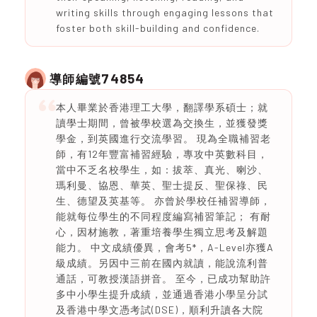
writing skills through engaging lessons that
foster both skill-building and confidence.
74854
導師編號
本人畢業於香港理工大學，翻譯學系碩士；就
讀學士期間，曾被學校選為交換生，並獲發獎
學金，到英國進行交流學習。 現為全職補習老
師，有12年豐富補習經驗，專攻中英數科目，
當中不乏名校學生，如：拔萃、真光、喇沙、
瑪利曼、協恩、華英、聖士提反、聖保祿、民
生、德望及英基等。 亦曾於學校任補習導師，
能就每位學生的不同程度編寫補習筆記； 有耐
心，因材施教，著重培養學生獨立思考及解題
能力。 中文成績優異，會考5*，A-Level亦獲A
級成績。另因中三前在國內就讀，能說流利普
通話，可教授漢語拼音。 至今，已成功幫助許
多中小學生提升成績，並通過香港小學呈分試
及香港中學文憑考試(DSE)，順利升讀各大院