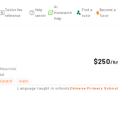
AI
Tuition fee
Help
Find a
Become a
Homework
reference
center
tutor
Tutor
Help
ndation
$250
/
h
5Hour/cls
ted
互動教學
有耐性
Language taught in schools
Chinese Primary Schoo