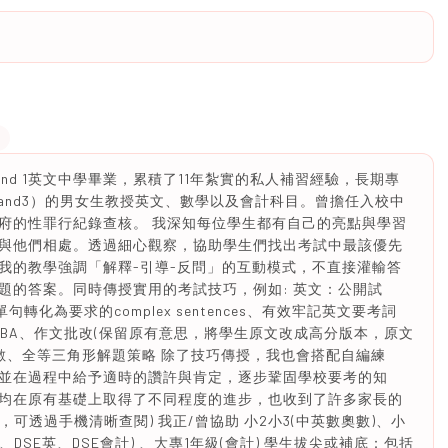
nd 1英文中學畢業，累積了11年紮實的私人補習經驗，長期專
 Band3）的男女生教授英文、數學以及會計科目。曾擔任入校中
府的性罪行紀錄查核。 我深知每位學生都有自己的亮點與學習
與他們相處。透過細心觀察，協助學生們找出考試中最該優先
我的教學強調「解釋-引導-反問」的互動模式，不直接灌輸答
題的答案。同時傳授實用的考試技巧，例如: 英文：公開試
何由簡單句轉化為要求的complex sentences、有效牢記英文要考詞
n練習/SBA、作文批改(保留原有意思，將學生原文改成高分版本，原文
數、全等三角形解題策略 除了技巧傳授，我也會搭配自編練
並在過程中給予適時的讚許與肯定，逐步鞏固學校要考的知
均在原有基礎上取得了不同程度的進步，也收到了許多家長的
，可透過手機清晰查閱) 我正/曾協助 小2小3(中英數奧數)、小
英、DSE英、DSE會計) 、大專1年級(會計) 學生拔尖或補底：包括