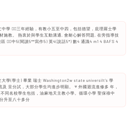
d 1英文中學 🙆‍♀️三年經驗，有教小五至中四，包括德望，庇理羅士學
施教。 熱衷於與學生互動溝通, 會耐心解答問題, 在旁指導技
♀️中5(閱讀5**寫作5) 英4(說話5*) 數4 通識4 m1 4 BAFS 4
 畢業 瑞士 Washington2w state universiIt’s 學
補底及 呈分試，大部分學生均進步明顯。 ⱋ 外國迴流進修多 年，
導不同名校學生包括，油麻地天主教小學。循環小學 聖保祿中
分升至八十多分