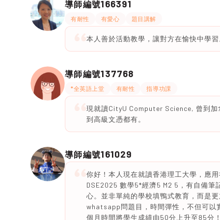
166391
導師編號
有耐性
有愛心
題目講解
本人善於活動教學，讓對方在愉快中學習
137768
導師編號
*全英語上堂
有耐性
指導功課
現就讀CityU Computer Scienc
到高級文憑都有。
161029
導師編號
你好！本人現在就讀香港理工大學，應用
DSE2025 數學5*經濟5 M2 5，
心。並非單純的學校填鴨式教育，而是更
whatsapp問題目，時間彈性，不但可
個月時間將學生成績由50分上升至85