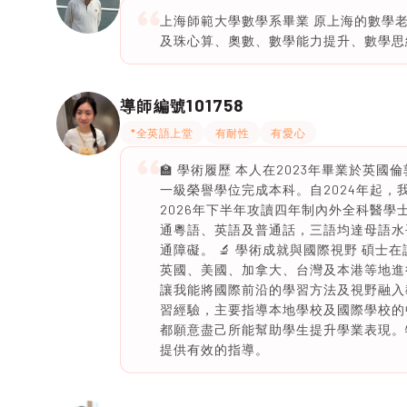
上海師範大學數學系畢業 原上海的數學
及珠心算、奧數、數學能力提升、數學思
101758
導師編號
*全英語上堂
有耐性
有愛心
🏫 學術履歷 本人在2023年畢業於英國倫敦帝
一級榮譽學位完成本科。自2024年起
2026年下半年攻讀四年制內外全科醫學士
通粵語、英語及普通話，三語均達母語水
通障礙。 🔬 學術成就與國際視野 碩
英國、美國、加拿大、台灣及本港等地進
讓我能將國際前沿的學習方法及視野融入教
習經驗，主要指導本地學校及國際學校的
都願意盡己所能幫助學生提升學業表現。
提供有效的指導。