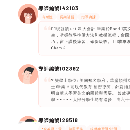
142103
導師編號
有耐性
長期補習
指導功課
🙆‍♀️現就讀 ust 科大會計,畢業於Ban
生，掌握教學準備方法和教授流程，會因材
巧，留下課後練習，確保吸收。 🙆‍♀️將軍澳區 🙆‍
Chem 4
102392
導師編號
ⱋ 雙學士學位: 美國知名學府，華盛頓州立大學(學士)
士)畢業 ⱋ 前現代教育 補習導師，針對
明白華人學習英文的困難與需要。 曾敖
學⋯⋯⋯⋯大部分學生均有進步，由六十
129518
導師編號
*全英語上堂
解題思路
提供練習題/試題