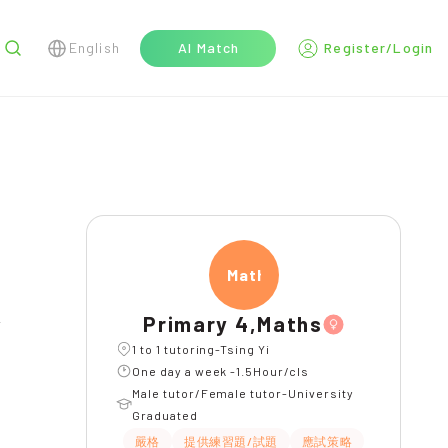
English
AI Match
Register/Login
r
Maths
Primary 4,Maths
l
1 to 1 tutoring-Tsing Yi
One day a week -1.5Hour/cls
Male tutor/Female tutor-University
Graduated
嚴格
提供練習題/試題
應試策略