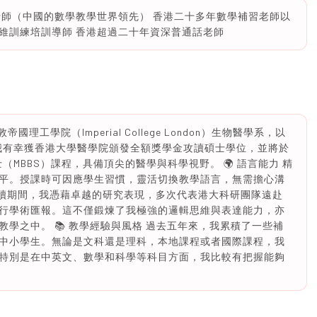
老師（中國的數學教學世界領先） 香港二十多年數學補習老師以
維訓練培訓導師 香港超過二十年資深普通話老師
國理工學院（Imperial College London）生物醫學系，以
，我有幸獲香港大學醫學院頒發全額獎學金攻讀碩士學位，並將於
（MBBS）課程，具備頂尖的醫學與科學視野。 🌍 語言能力 精
平。授課時可因應學生習慣，靈活切換教學語言，無需擔心溝
士在讀期間，我憑藉卓越的研究表現，多次代表港大科研團隊遠赴
行學術匯報。這不僅鍛煉了我極強的邏輯思維與表達能力，亦
學之中。 📚 教學經驗與風格 過去五年來，我累積了一些補
中小學生。無論是文科還是理科，本地課程或者國際課程，我
特別是在中英文、數學和科學等科目方面，我比較有把握能夠