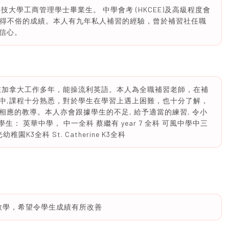
大學工商管理學士畢業生。 中學會考 (HKCEE)及高級程度會
科均取得不俗的成績。本人有九年私人補習的經驗，曾於補習社任職
信心。
在加拿大工作多年，能操流利英語。本人為全職補習老師，在補
中,課程十分熟悉，對於學生在學習上遇上困難，也十分了解，
應的教導。本人亦會跟據學生的不足, 給予適當的練習, 令小
： 英華中學， 中一全科 蔡繼有 year 7 全科 可風中學中三
3全科 St. Catherine K3全科
教學，希望令學生成績有所改善