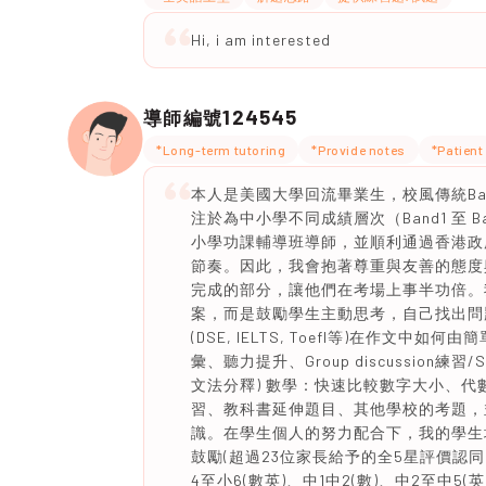
Hi, i am interested
124545
導師編號
*Long-term tutoring
*Provide notes
*Patient
本人是美國大學回流畢業生，校風傳統Ba
注於為中小學不同成績層次（Band1 至
小學功課輔導班導師，並順利通過香港政
節奏。因此，我會抱著尊重與友善的態度
完成的部分，讓他們在考場上事半功倍。
案，而是鼓勵學生主動思考，自己找出問
(DSE, IELTS, Toefl等)在作文中如
彙、聽力提升、Group discussio
文法分釋) 數學：快速比較數字大小、代
習、教科書延伸題目、其他學校的考題，
識。在學生個人的努力配合下，我的學生
鼓勵(超過23位家長給予的全5星評價認同
4至小6(數英)、中1中2(數)、中2至中5(