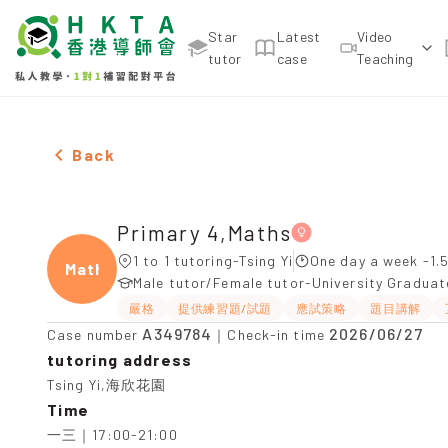
Star
Latest
Video
tutor
case
Teaching
Female Primary 4,Maths，Tsing Yi Tuition recomme
Back
Primary 4,Maths
1 to 1 tutoring-Tsing Yi
One day a week -1.
Maths
Male tutor/Female tutor-University Gradua
嚴格
提供練習題/試題
應試策略
題目講解
A349784
2026/06/27
Case number
｜Check-in time
tutoring address
Tsing Yi,海欣花園
Time
一三｜17:00-21:00
