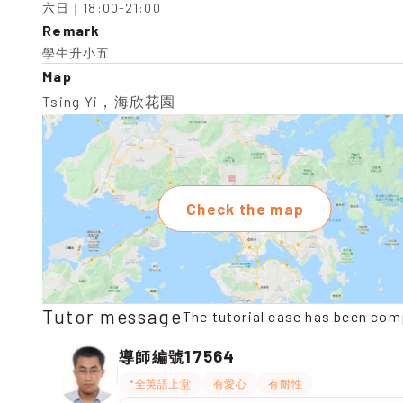
六日｜18:00-21:00
Remark
學生升小五
Map
Tsing Yi，海欣花園
Check the map
Tutor message
The tutorial case has been com
17564
導師編號
*全英語上堂
有愛心
有耐性