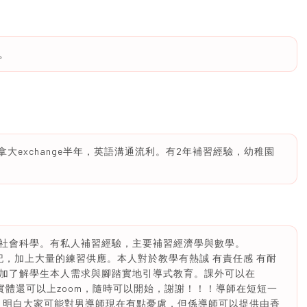
。
e, 曾到加拿大exchange半年，英語溝通流利。有2年補習經驗，幼稚園
社會科學。有私人補習經驗，主要補習經濟學與數學。
有自備筆記，加上大量的練習供應。本人對於教學有熱誠 有責任感 有耐
加了解學生本人需求與腳踏實地引導式教育。課外可以在
以實體還可以上zoom，隨時可以開始，謝謝！！！導師在短短一
分！明白大家可能對男導師現在有點憂慮，但係導師可以提供由香