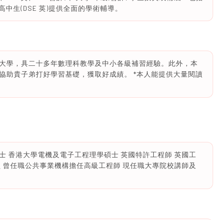
高中生(DSE 英)提供全面的學術輔導。
大學，具二十多年數理科教學及中小各級補習經驗。此外，本
協助貴子弟打好學習基礎，獲取好成績。 *本人能提供大量閱讀
 香港大學電機及電子工程理學碩士 英國特許工程師 英國工
 曾任職公共事業機構擔任高級工程師 現任職大專院校講師及