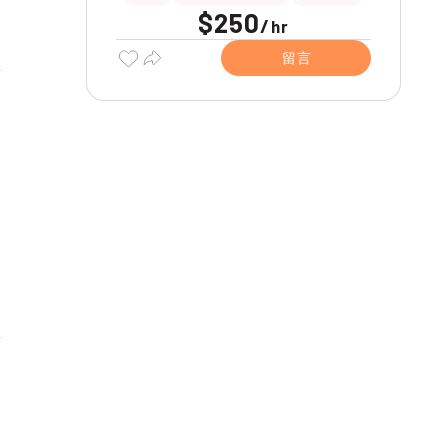
$250
/
hr
留言