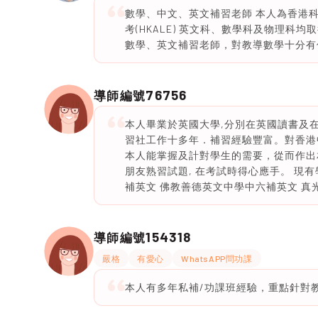
數學、中文、英文補習老師 本人為香港科技
考(HKALE) 英文科、數學科及物理
數學、英文補習老師，對教導數學十分有
76756
導師編號
本人畢業於英國大學,分別在英國讀書及
習社工作十多年．補習經驗豐富。對香港
本人能掌握及計對學生的需要，從而作出相
朋友熟習試題, 在考試時得心應手。 現有學生
補英文 佛教善德英文中學中六補英文 真光幼稚園K
154318
導師編號
嚴格
有愛心
WhatsAPP問功課
本人有多年私補/功課班經驗，重點針對