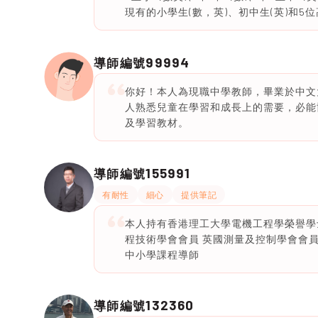
現有的小學生(數，英)、初中生(英)和5位
99994
導師編號
你好！本人為現職中學教師，畢業於中文
人熟悉兒童在學習和成長上的需要，必能
及學習教材。
155991
導師編號
有耐性
細心
提供筆記
本人持有香港理工大學電機工程學榮譽學士
程技術學會會員 英國測量及控制學會會員
中小學課程導師
132360
導師編號