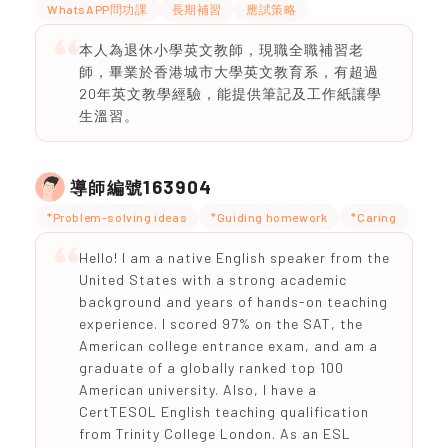
WhatsAPP問功課
長期補習
應試策略
本人為退休小學英文教師，現職全職補習老
師，畢業於香港城市大學英文教育系，有超過
20年英文教學經驗，能提供筆記及工作紙讓學
生溫習。
163904
導師編號
*Problem-solving ideas
*Guiding homework
*Caring
Hello! I am a native English speaker from the
United States with a strong academic
background and years of hands-on teaching
experience. I scored 97% on the SAT, the
American college entrance exam, and am a
graduate of a globally ranked top 100
American university. Also, I have a
CertTESOL English teaching qualification
from Trinity College London. As an ESL