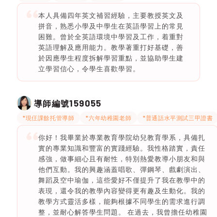
本人具備四年英文補習經驗，主要教授英文及
拼音，熟悉小學及中學生在英語學習上的常見
困難。曾於全英語環境中學習及工作，着重對
英語理解及應用能力。教學著重打好基礎，善
於因應學生程度拆解學習重點，並協助學生建
立學習信心，令學生喜歡學習。
159055
導師編號
*現仼課餘托管導師
*六年幼稚園老師
*普通話水平測試三甲證書
你好！我畢業於專業教育學院幼兒教育學系，具備扎
實的專業知識和豐富的實踐經驗。我性格踏實，責任
感強，做事細心且有耐性，特別熱愛教導小朋友和與
他們互動。我的興趣涵蓋唱歌、彈鋼琴、戲劇演出、
舞蹈及空中瑜伽，這些愛好不僅提升了我在教學中的
表現，還令我的教學內容變得更有趣及生動化。我的
教學方式靈活多樣，能夠根據不同學生的需求進行調
整，並耐心解答學生問題。 在過去，我曾擔任幼稚園