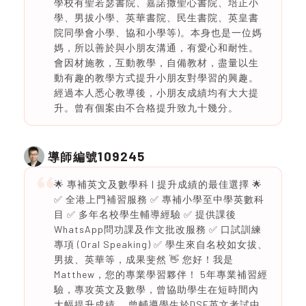
學校有聖若瑟書院、嘉諾撒聖心書院、培正小
學、男拔小學、英華書院、民生書院、英皇書
院同學會小學、協和小學等)。本身也是一位媽
媽，所以善於與小朋友溝通，有愛心和耐性。
會因材施教，互動教學，自備教材，盡量以生
動有趣的教學方式提升小朋友對學習的興趣。
經過本人悉心教導後，小朋友成績均有大大提
升。曾有個案由不合格提升致九十幾分。
109245
導師編號
🌟 專補英文及數學科 | 提升成績的最佳選擇 🌟
✅ 全港上門補習服務 ✅ 專補小學至中學英數科
目 ✅ 多年名校學生輔導經驗 ✅ 提供課後
WhatsApp問功課及作文批改服務 ✅ 口試訓練
專項 (Oral Speaking) ✅ 學生來自名校如女拔、
男拔、英華等，成果斐然 👋 您好！我是
Matthew，您的專業學習夥伴！ 5年專業補習經
驗，專攻英文及數學，曾協助學生在短時間內
大幅提升成績。 曾輔導學生於DSE英文考試中