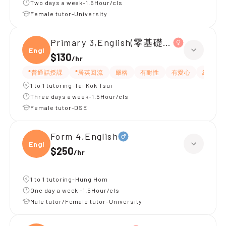
Two days a week-1.5Hour/cls
Female tutor-University
Primary 3,English(零基礎, 會話)
Engli
$130
/
hr
*普通話授課
*居英回流
嚴格
有耐性
有愛心
細心
1 to 1 tutoring-Tai Kok Tsui
Three days a week-1.5Hour/cls
Female tutor-DSE
Form 4,English
Engli
$250
/
hr
1 to 1 tutoring-Hung Hom
One day a week -1.5Hour/cls
Male tutor/Female tutor-University