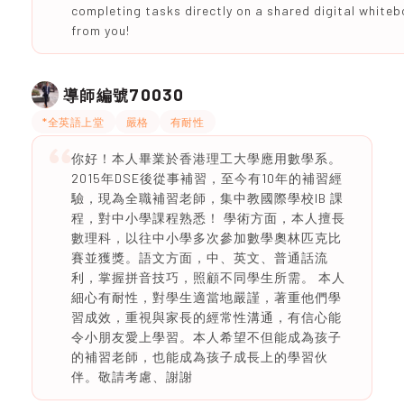
completing tasks directly on a shared digital whiteb
from you!
70030
導師編號
*全英語上堂
嚴格
有耐性
你好！本人畢業於香港理工大學應用數學系。
2015年DSE後從事補習，至今有10年的補習經
驗，現為全職補習老師，集中教國際學校IB 課
程，對中小學課程熟悉！ 學術方面，本人擅長
數理科，以往中小學多次參加數學奧林匹克比
賽並獲獎。語文方面，中、英文、普通話流
利，掌握拼音技巧，照顧不同學生所需。 本人
細心有耐性，對學生適當地嚴謹，著重他們學
習成效，重視與家長的經常性溝通，有信心能
令小朋友愛上學習。本人希望不但能成為孩子
的補習老師，也能成為孩子成長上的學習伙
伴。敬請考慮、謝謝