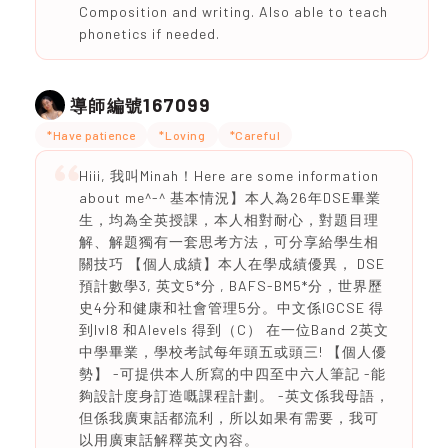
Composition and writing. Also able to teach
phonetics if needed.
167099
導師編號
*Have patience
*Loving
*Careful
Hiii, 我叫Minah！Here are some information
about me^-^ 基本情況】本人為26年DSE畢業
生，均為全英授課，本人相對耐心，對題目理
解、解題獨有一套思考方法，可分享給學生相
關技巧 【個人成績】本人在學成績優異， DSE
預計數學3, 英文5*分 , BAFS-BM5*分，世界歷
史4分和健康和社會管理5分。中文係IGCSE 得
到lvl8 和Alevels 得到（C） 在一位Band 2英文
中學畢業，學校考試每年頭五或頭三! 【個人優
勢】 -可提供本人所寫的中四至中六人筆記 -能
夠設計度身訂造嘅課程計劃。 -英文係我母語，
但係我廣東話都流利，所以如果有需要，我可
以用廣東話解釋英文內容。