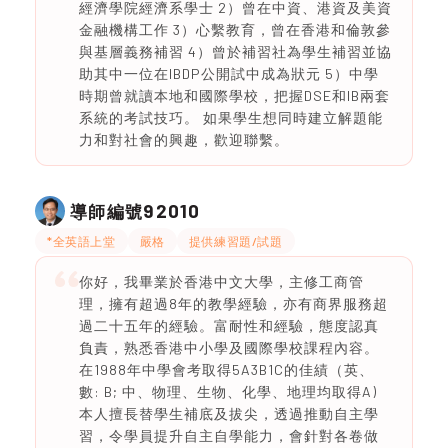
經濟學院經濟系學士 2）曾在中資、港資及美資
金融機構工作 3）心繫教育，曾在香港和倫敦參
與基層義務補習 4）曾於補習社為學生補習並協
助其中一位在IBDP公開試中成為狀元 5）中學
時期曾就讀本地和國際學校，把握DSE和IB兩套
系統的考試技巧。 如果學生想同時建立解題能
力和對社會的興趣，歡迎聯繫。
92010
導師編號
*全英語上堂
嚴格
提供練習題/試題
你好，我畢業於香港中文大學，主修工商管
理，擁有超過8年的教學經驗，亦有商界服務超
過二十五年的經驗。富耐性和經驗，態度認真
負責，熟悉香港中小學及國際學校課程內容。
在1988年中學會考取得5A3B1C的佳績（英、
數: B; 中、物理、生物、化學、地理均取得A)
本人擅長替學生補底及拔尖，透過推動自主學
習，令學員提升自主自學能力，會針對各卷做