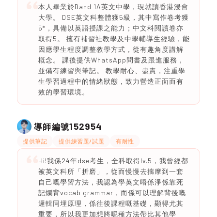
本人畢業於Band 1A英文中學，現就讀香港浸會
大學。 DSE英文科整體獲5級，其中寫作卷考獲
5*，具備以英語授課之能力；中文科閱讀卷亦
取得5。 擁有補習社教學及中學輔導生經驗，能
因應學生程度調整教學方式，從有趣角度講解
概念。 課後提供WhatsApp問書及跟進服務，
並備有練習與筆記。 教學耐心、盡責，注重學
生學習過程中的情緒狀態，致力營造正面而有
效的學習環境。
152954
導師編號
提供筆記
提供練習題/試題
有耐性
Hi!我係24年dse考生，全科取得lv.5，我曾經都
被英文科所「折磨」，從而慢慢去揣摩到一套
自己嘅學習方法，我認為學英文唔係淨係靠死
記爛背vocab grammar，而係可以理解背後嘅
邏輯同埋原理，係往後課程嘅基礎，顯得尤其
重要，所以我更加想將呢種方法帶比其他學