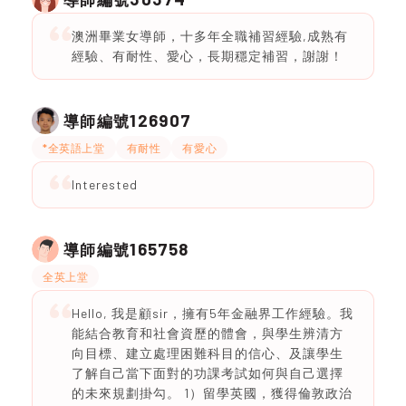
澳洲畢業女導師，十多年全職補習經驗,成熟有
經驗、有耐性、愛心，長期穩定補習，謝謝！
126907
導師編號
*全英語上堂
有耐性
有愛心
Interested
165758
導師編號
全英上堂
Hello, 我是顧sir，擁有5年金融界工作經驗。我
能結合教育和社會資歷的體會，與學生辨清方
向目標、建立處理困難科目的信心、及讓學生
了解自己當下面對的功課考試如何與自己選擇
的未來規劃掛勾。 1）留學英國，獲得倫敦政治