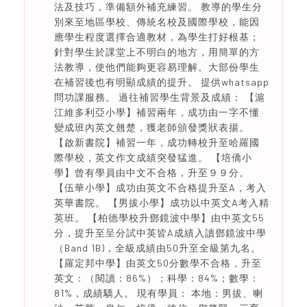
法及技巧，準備額外補充練習。 教導的學生分
別來至地區學校、傳統名校及國際學校，能因
應學生程度選擇合適教材，為學生打好根基；
針對學生於課堂上不明白的地方，用簡單的方
法教導，使他們能夠更容易理解。大部份學生
在補習後也有明顯成績的提升。 提供whatsapp
問功課服務。 過往補習學生背景及成績： 【滬
江維多利亞小學】補習兩年，成功由一字不懂
變成班內英文翹楚，獲老師頒發獎狀表揚。
【啟新書院】補習一年，成功轉校升至哈羅國
際學校，英文作文成績突發猛進。 【培僑小
學】曾有學員由中文不合格，升至９９分。
【伍華小學】成功由英文不合格提升至A，考入
英華書院。 【男拔小學】成功以中英文A考入精
英班。 【柏德學校升鄧鏡波中學】由中英文55
分，提升至呈分試中英皆A成績入讀鄧鏡波中學
（Band 1B)，全級成績由50升至全級第九名。
【羅定邦中學】由英文50分數學不合格，升至
英文：（閱讀：86%）；科學：84%；數學：
81%，成績驕人。 現有學員： 本地：男拔、喇