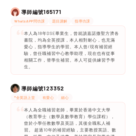
165171
導師編號
WhatsAPP問功課
題目講解
指導功課
本人為18年DSE畢業生，曾就讀嘉諾撒聖方濟各
書院，均為全英授課，本人相對耐心，也充滿
愛心，指導學生的學習。本人曾/現有補習經
驗，曾任職補習中心教學助理，現在也有從事
相關工作，替學生補習。本人可提供練習予學
生。
123352
導師編號
*全英語上堂
有愛心
細心
本人為全職補習老師，畢業於香港中文大學
（教育學士（數學及數學教育）學位課程），
曾於小學任教數學及英語，其後全職私人補
習。 超過10年的補習經驗，主要教授英語、數