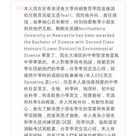
本人現在於香港浸會大學持續教育學院進修讀
幼兒教育高級文憑Year1。我性格外向，責任感
強，做事細心且有耐性，特別熱愛教導小朋友
和與他們互動。剛剛在英國Northumbria
University at Newcastle has been awarded
the Bachelor of Science with Second Class
Honours (Lower Division) in Environmental
Science 畢業了。我在大埔區的中華聖潔會靈風
中學畢業的。本人對教學很有熱誠，很樂意與
學生照顧他們的學業，分享學習交流心得，我
雖然中學時的成績比較麻麻地 (本人DSE英文
Speaking 是Lv4)，但是本人最強最熱愛的中學
科目是英文、生物、科學科、地理科、初中綜
合科學，和喜歡教小學英文，視覺藝術，常識
和科學&幼稚園。本人性格外向，有耐性和細
心，會先了解清楚小朋友學生的需要和有甚麼
學習困難，然後再恩才施教。本人會為小朋友
和學生提供練習題/試題、指導功課、協助溫習
測驗考試和默書、分享學習交流心得。本人有
補習經驗，曾有試過上門私補過幼稚園K2小朋