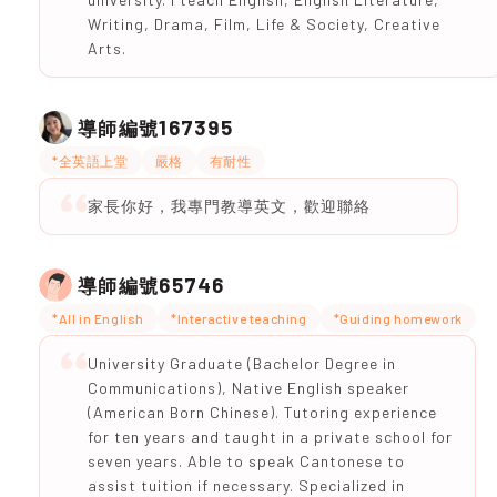
Writing, Drama, Film, Life & Society, Creative
Arts.
167395
導師編號
*全英語上堂
嚴格
有耐性
家長你好，我專門教導英文，歡迎聯絡
65746
導師編號
*All in English
*Interactive teaching
*Guiding homework
University Graduate (Bachelor Degree in
Communications), Native English speaker
(American Born Chinese). Tutoring experience
for ten years and taught in a private school for
seven years. Able to speak Cantonese to
assist tuition if necessary. Specialized in