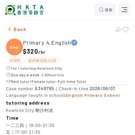
搜索
Male Primary 4,English，Kowloon City Tuition recomm
Back
Primary 4,English
Engli
$320
/
hr
有耐性
提供練習題/試題
1 to 1 tutoring-Kowloon City
One day a week -1.5Hour/cls
Male tutor/Female tutor-Full-time Tutor
A349795
2026/06/07
Case number
｜Check-in time
Language taught in schools
English Primary School
tutoring address
Kowloon City,喇沙利道
Time
一二三四｜19:00-21:30

五｜17:00-21:30