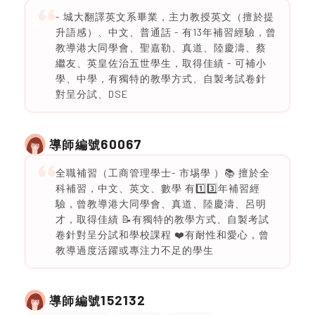
- 城大翻譯英文系畢業，主力教授英文（擅於提
升語感）、中文、普通話 - 有13年補習經驗，曾
教導港大同學會、聖嘉勒、真道、陸慶濤、蔡
繼友、英皇佐治五世學生，取得佳績 - 可補小
學、中學，有獨特的教學方式、自製考試卷針
對呈分試、DSE
60067
導師編號
全職補習（工商管理學士- 市埸學 ）📚 擅於全
科補習，中文、英文、數學 有1️⃣3️⃣年補習經
驗，曾教導港大同學會、真道、陸慶濤、呂明
才，取得佳績 📝有獨特的教學方式、自製考試
卷針對呈分試和學校課程 ❤️有耐性和愛心，曾
教導過度活躍或專注力不足的學生
152132
導師編號