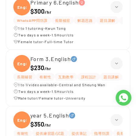
Primary 6,English
Engli
$300
/
hr
WhatsAPP問功課
長期補習
解題思路
題目講解
提供練
1 to 1 tutoring-Kwun Tong
Two days a week-1.5Hour/cls
Female tutor-Full-time Tutor
Form 3,English
Engli
$230
/
hr
長期補習
有耐性
互動教學
課程設計
題目講解
解題
1 to 1/video available-Central and Sheung Wan
Two days a week-1.5Hour/cls
Male tutor/Female tutor-University
year 5,English
Engli
$350
/
hr
有耐性
提供練習題/試題
提供筆記
指導功課
長期補習