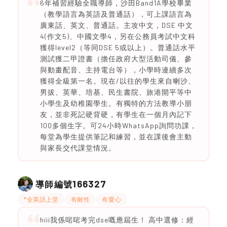
6年補習經驗全職導師，沙田Band1A學校畢業
（教學語言為英語及普通話），可上課語言為
廣東話、英文、普通話。主攻中文，DSE 中文
4(作文5)、中國文學4，另在公務員考試中文科
獲得level2（等同DSE 5或以上）。普通話水平
測試獲二甲證書（擔任政府大型活動司儀、參
與動畫配音、主持電台等），小學時連續多次
獲得全級第一名。現在/以往的學生來自喇沙、
男拔、英華、培基、民生書院、旅港開平等中
小學生及幼稚園學生。有獨特的方法教導小朋
友，並非死記硬背硬，有學生在一個月內記下
100多個生字。可24小時WhatsApp詢問功課，
每堂為學生提供筆記和練習，並在課後會主動
與家長交代課堂情況。
166327
導師編號
*全英語上堂
有耐性
有愛心
hiii我係啱啱考完dse嘅應屆生！ 高中選修：經