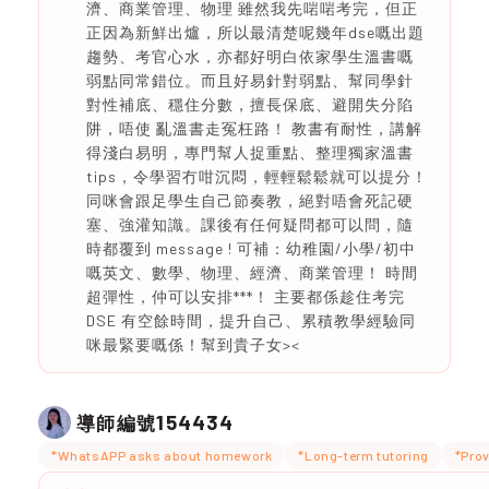
濟、商業管理、物理 雖然我先啱啱考完，但正
正因為新鮮出爐，所以最清楚呢幾年dse嘅出題
趨勢、考官心水，亦都好明白依家學生溫書嘅
弱點同常錯位。而且好易針對弱點、幫同學針
對性補底、穩住分數，擅長保底、避開失分陷
阱，唔使 亂溫書走冤枉路！ 教書有耐性，講解
得淺白易明，專門幫人捉重點、整理獨家溫書
tips，令學習冇咁沉悶，輕輕鬆鬆就可以提分！
同咪會跟足學生自己節奏教，絕對唔會死記硬
塞、強灌知識。課後有任何疑問都可以問，隨
時都覆到 message ! 可補：幼稚園/小學/初中
嘅英文、數學、物理、經濟、商業管理！ 時間
超彈性，仲可以安排***！ 主要都係趁住考完
DSE 有空餘時間，提升自己、累積教學經驗同
咪最緊要嘅係！幫到貴子女><
154434
導師編號
*WhatsAPP asks about homework
*Long-term tutoring
*Prov