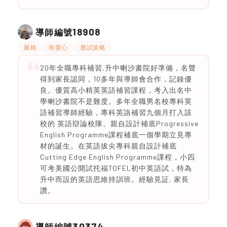
18908
導師編號
嚴格
有愛心
應試策略
20年全職專科補習,升中喇沙書院好準備，名聲
得到家長認同，10多年與導師會合作，記錄優
良。優質高小精英英語補習課程，考入出名中
學喇沙書院不是難度。多年全職男名校專科英
語補習導師經驗，專科英詻補習九個月打入該
校的 英語辯論校隊。親自設計補底Progressive
English Programme課程補底一個學期立見專
材的誕生。在英語拔尖專科親自設計補底
Cutting Edge English Programme課程，小四
可考美國公開試托福TOFEL初中英語試，特為
升中而設的英語思維持訓班。經驗見証, 家長
讚。
30374
導師編號