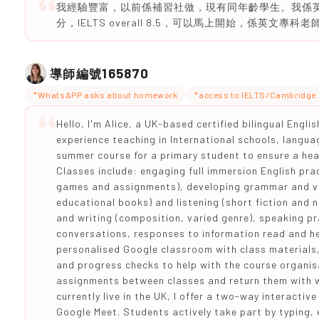
我經驗豐富，以前係補習社做，現有同年齡學生。我係英文
分，IELTS overall 8.5，可以馬上開始，係英文專科老
165870
導師編號
*WhatsAPP asks about homework
*access to IELTS/Cambridge 
Hello, I'm Alice, a UK-based certified bilingual Engli
experience teaching in International schools, languag
summer course for a primary student to ensure a hea
Classes include: engaging full immersion English prac
games and assignments), developing grammar and vo
educational books) and listening (short fiction and n
and writing (composition, varied genre), speaking pra
conversations, responses to information read and he
personalised Google classroom with class materials
and progress checks to help with the course organisa
assignments between classes and return them with w
currently live in the UK, I offer a two-way interactiv
Google Meet. Students actively take part by typing, 