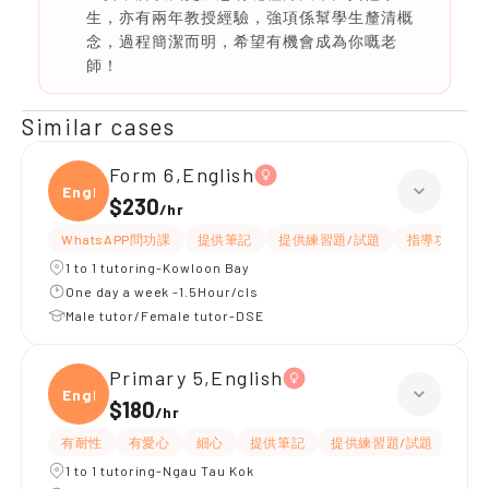
生，亦有兩年教授經驗，強項係幫學生釐清概
念，過程簡潔而明，希望有機會成為你嘅老
師！
Similar cases
Form 6,English
Engli
$230
/
hr
WhatsAPP問功課
提供筆記
提供練習題/試題
指導功課
1 to 1 tutoring-Kowloon Bay
One day a week -1.5Hour/cls
Male tutor/Female tutor-DSE
Primary 5,English
Engli
$180
/
hr
有耐性
有愛心
細心
提供筆記
提供練習題/試題
指導
1 to 1 tutoring-Ngau Tau Kok