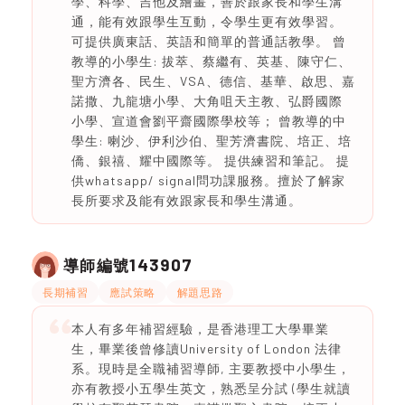
學、科學、吉他及繪畫，善於跟家長和學生溝
通，能有效跟學生互動，令學生更有效學習。
可提供廣東話、英語和簡單的普通話教學。 曾
教導的小學生: 拔萃、蔡繼有、英基、陳守仁、
聖方濟各、民生、VSA、德信、基華、啟思、嘉
諾撒、九龍塘小學、大角咀天主教、弘爵國際
小學、宣道會劉平齋國際學校等； 曾教導的中
學生: 喇沙、伊利沙伯、聖芳濟書院、培正、培
僑、銀禧、耀中國際等。 提供練習和筆記。 提
供whatsapp/ signal問功課服務。擅於了解家
長所要求及能有效跟家長和學生溝通。
143907
導師編號
長期補習
應試策略
解題思路
本人有多年補習經驗，是香港理工大學畢業
生，畢業後曾修讀University of London 法律
系。現時是全職補習導師, 主要教授中小學生，
亦有教授小五學生英文，熟悉呈分試 (學生就讀