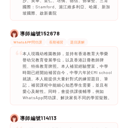
沙、英華、皇仁、培僑、德信、鄧肇堅、三育
國際：Stamford、滬江維多利亞、哈羅、新加
坡國際、啟新書院
152678
導師編號
WhatsAPP問功課
長期補習
題目講解
本人現職幼稚園教師，並持有香港教育大學榮
譽幼兒教育發展學位，以及香港註冊教師牌
照、特殊教育牌照。本人補習經驗豐富，中學
時期已經開始補習自今，中學六年於EMI school
就讀。本人能提供大量針對式的練習題目、筆
記，補習課程中能細心知悉學生需要，並且有
愛心及耐性。同時，會提供課後輔導，例如
WhatsApp問功課、解決家長不同的學習疑難。
114113
導師編號