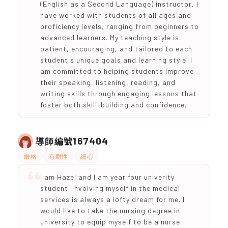
(English as a Second Language) instructor, I
have worked with students of all ages and
proficiency levels, ranging from beginners to
advanced learners. My teaching style is
patient, encouraging, and tailored to each
student's unique goals and learning style. I
am committed to helping students improve
their speaking, listening, reading, and
writing skills through engaging lessons that
foster both skill-building and confidence.
167404
導師編號
嚴格
有耐性
細心
I am Hazel and I am year four univerity
student. Involving myself in the medical
services is always a lofty dream for me. I
would like to take the nursing degree in
university to equip myself to be a nurse.