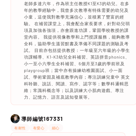
老師多達六年，作為班主任教授K1至K3的幼兒。在多
年的教學經驗中，我曾多次教導有特殊需要的幼兒及
小童，這使我對教學充滿信心，並積累了豐富的經
驗。 在補習課堂上，我會配合家長要求，針對幼兒弱
項及加強各強項，亦會跟進功課，鞏固學校教授的課
堂內容。 我提供視像教學和上門授課服務，能夠教導
全科，協助學生溫習默書及準備不同課題的測驗及考
試。 目前亦包括提供教授：一年級至六年級的小學生
功課輔導、K1-K3幼兒全科補習、英語拼音phonics、
小一至小六學生全科補習、6個月至3歲的學前班及
playgroup班；當中亦有操練幼稚園面試、小一面
試、學術鞏固及補底教學內容；專注訓練兒童中 英文
科聆聽、說話、閱讀、寫作、認字等；數學科邏輯思
維；常識科概念等；以及訓練大小肌肉遊戲、專注
力、記憶力、語言及認知發展等。
167331
導師編號
有耐性
有愛心
細心