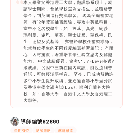
本人畢業於香港理工大學，翻譯學系碩士；就
讀學士期間，曾被學校選為交換生，並獲發獎
學金，到英國進行交流學習。 現為全職補習老
師，有12年豐富補習經驗，專攻中英數科目，
當中不乏名校學生，如：拔萃、真光、喇沙、
瑪利曼、協恩、華英、聖士提反、聖保祿、民
生、德望及英基等。 亦曾於學校任補習導師，
能就每位學生的不同程度編寫補習筆記； 有耐
心，因材施教，著重培養學生獨立思考及解題
能力。 中文成績優異，會考5*，A-Level亦獲A
級成績。另因中三前在國內就讀，能說流利普
通話，可教授漢語拼音。 至今，已成功幫助許
多中小學生提升成績，並通過香港小學呈分試
及香港中學文憑考試(DSE)，順利升讀各大院
校，如：香港大學、香港中文大學及香港理工
大學等。
62860
導師編號
長期補習
應試策略
解題思路