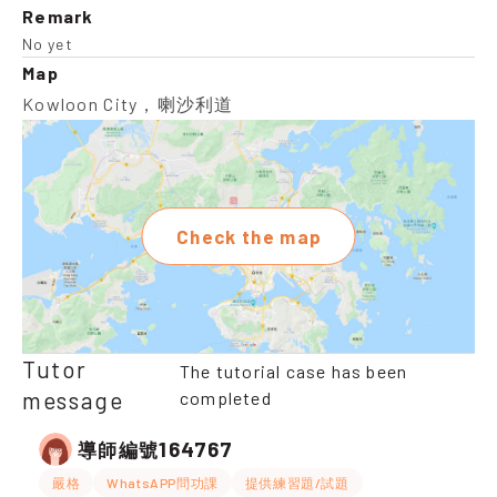
Remark
No yet
Map
Kowloon City，喇沙利道
Check the map
Tutor
The tutorial case has been
message
completed
164767
導師編號
嚴格
WhatsAPP問功課
提供練習題/試題