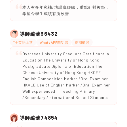
本人有多年私補/功課班經驗，重點針對教學，
希望令學生成績有所改善
36432
導師編號
*全英語上堂
WhatsAPP問功課
長期補習
Overseas University Graduate Certificate in
Education The University of Hong Kong
Postgraduate Diploma of Education The
Chinese University of Hong Kong HKCEE
English Composition Marker /Oral Examiner
HKALE Use of English Marker /Oral Examiner
Well experienced in Teaching Primary
/Secondary /International School Students
74854
導師編號