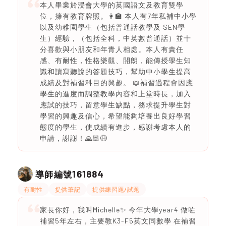
本人畢業於浸會大學的英國語文及教育雙學
位，擁有教育牌照。👩‍🏫 本人有7年私補中小學
以及幼稚園學生（包括普通話教學及 SEN學
生）經驗，（包括全科，中英數普通話）並十
分喜歡與小朋友和年青人相處。本人有責任
感、有耐性，性格樂觀、開朗，能傳授學生知
識和讀寫聽說的答題技巧，幫助中小學生提高
成績及對補習科目的興趣。 📖補習過程會因應
學生的進度而調整教學內容和上堂時長，加入
應試的技巧，留意學生缺點，務求提升學生對
學習的興趣及信心，希望能夠培養出良好學習
態度的學生，使成績有進步，感謝考慮本人的
申請，謝謝！🙏🏻😆
161884
導師編號
有耐性
提供筆記
提供練習題/試題
家長你好，我叫Michelle✨ 今年大學year4 做咗
補習5年左右，主要教K3-F5英文同數學 在補習