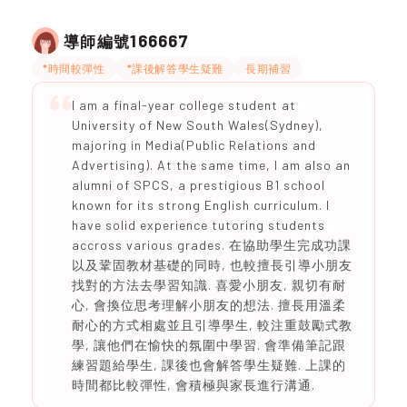
166667
導師編號
*時間較彈性
*課後解答學生疑難
長期補習
I am a final-year college student at
University of New South Wales(Sydney),
majoring in Media(Public Relations and
Advertising). At the same time, I am also an
alumni of SPCS, a prestigious B1 school
known for its strong English curriculum. I
have solid experience tutoring students
accross various grades. 在協助學生完成功課
以及鞏固教材基礎的同時, 也較擅長引導小朋友
找對的方法去學習知識. 喜愛小朋友, 親切有耐
心, 會換位思考理解小朋友的想法. 擅長用溫柔
耐心的方式相處並且引導學生, 較注重鼓勵式教
學, 讓他們在愉快的氛圍中學習. 會準備筆記跟
練習題給學生, 課後也會解答學生疑難. 上課的
時間都比較彈性, 會積極與家長進行溝通.