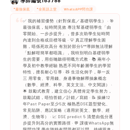
163788
導師編號
*最強保底
*全英語上堂
WhatsAPP問功課
✅ 我的補習優勢（針對保底／基礎弱學生） · 🎯
最強保底，短時間見效 專注幫基礎弱學生「由
零開始、一步步提升」，曾多次助學生短時間
內達到合格或目標等級 · 💡 真正理解學生困
難，唔係死吹高分 有別於部分5**導師無法理解
「點解咁簡單都唔識」，我特別明白基礎弱學
生的需要，用佢哋聽得明嘅方式教 · 📚 兩年小
學及初中教學經驗 熟悉不同年齡層學生的學習
特性，擅長耐心引導 · 🧸 生活化例子，舉一反
三 用零食、零用錢、身邊事物解釋抽象概念
（數學、經濟、科學、英文文法、中文閱讀） ·
🌟 鼓勵式教育，建立信心 具體肯定學生努力，
鼓勵試錯，唔怕答錯／計錯／寫錯 · 📝 操練12
年Past Paper至少5次 極熟悉DSE題型變化、
常見陷阱、應試策略（適用於英文、數學、經
濟、生物等） · 📈 DSE predict 5 清楚由低分逐
步提升到高分的實際路徑 · 💬 課後WhatsApp無
限問功課 學生隨時有問題都可以問，持續跟進 ·