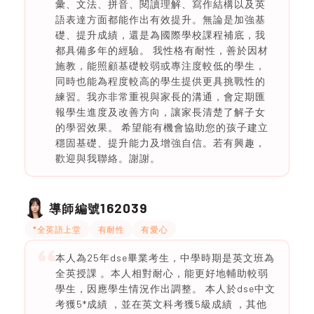
彙、文法、拼音、閱讀理解、寫作結構以及英
語表達方面都能作出有效提升。無論是加強基
礎、提升成績，還是為國際學校課程補底，我
都具備多年的經驗。 我性格有耐性，善於因材
施教，能照顧基礎較弱或專注度較低的學生，
同時也能為程度較高的學生提供更具挑戰性的
練習。我亦非常重視與家長的溝通，會定期匯
報學生進度及改善方向，讓家長清楚了解子女
的學習效果。 希望能有機會協助您的孩子建立
穩固基礎、提升能力及增強自信。若有興趣，
歡迎與我聯絡。謝謝。
162039
導師編號
*全英語上堂
有耐性
有愛心
本人為25年dse畢業考生，中學時期是英文班為
全英授課 。本人相對耐心，能更好地輔助較弱
學生，因應學生情況作出調整。 本人於dse中文
考獲5*成績 ，並在英文科考獲5級成績 ，其他