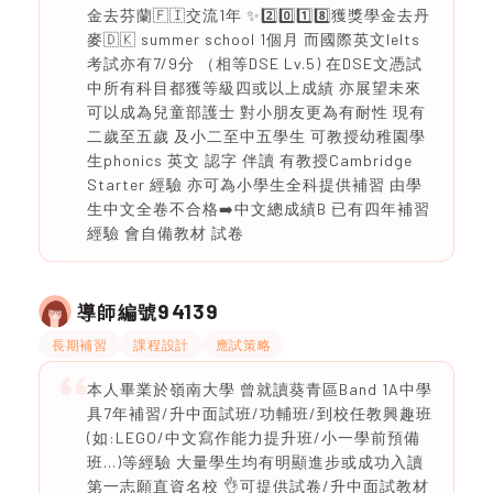
金去芬蘭🇫🇮交流1年 ✨2️⃣0️⃣1️⃣8️⃣獲獎學金去丹
麥🇩🇰 summer school 1個月 而國際英文Ielts
考試亦有7/9分 （相等DSE Lv.5) 在DSE文憑試
中所有科目都獲等級四或以上成績 亦展望未來
可以成為兒童部護士 對小朋友更為有耐性 現有
二歲至五歲 及小二至中五學生 可教授幼稚園學
生phonics 英文 認字 伴讀 有教授Cambridge
Starter 經驗 亦可為小學生全科提供補習 由學
生中文全卷不合格➡️中文總成績B 已有四年補習
經驗 會自備教材 試卷
94139
導師編號
長期補習
課程設計
應試策略
本人畢業於嶺南大學 曾就讀葵青區Band 1A中學
具7年補習/升中面試班/功輔班/到校任教興趣班
(如:LEGO/中文寫作能力提升班/小一學前預備
班…)等經驗 大量學生均有明顯進步或成功入讀
第一志願直資名校 👌可提供試卷/升中面試教材