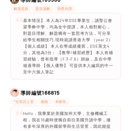
解題思路
題目講解
指導功課
基本情況】 本人為24年DSE畢業生，讀聖公會
梁季彜中學，均為全中授課，本人相對耐心，
對題目理解、解題獨有一套思考方法，可分享
給學生相關技巧,現時就讀香港大學 （year 2）
【個人成績】 本人在學成績優異，DSE英文4
分，其他為3分； 【教學/補習經歷】 本人有補
習經驗，曾有指導（F.3-F.6）師妹，及在中學
做過導師 【個人優勢】 可提供本人編寫的中一
至中六個人筆記
166815
導師編號
*全英語上堂
嚴格
有耐性
Hello，我畢業於美國加州大學，主修機械工
程，我在16歲時便獨自前往美國升讀中學，擁
有多年深厚的外國留學與生活背景，因此能提