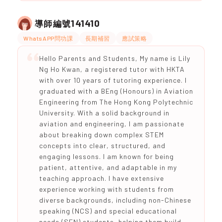
141410
導師編號
WhatsAPP問功課
長期補習
應試策略
Hello Parents and Students, My name is Lily
Ng Ho Kwan, a registered tutor with HKTA
with over 10 years of tutoring experience. I
graduated with a BEng (Honours) in Aviation
Engineering from The Hong Kong Polytechnic
University. With a solid background in
aviation and engineering, I am passionate
about breaking down complex STEM
concepts into clear, structured, and
engaging lessons. I am known for being
patient, attentive, and adaptable in my
teaching approach. I have extensive
experience working with students from
diverse backgrounds, including non-Chinese
speaking (NCS) and special educational
needs (SEN) students, helping them build