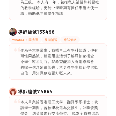
為三級。 本人有一年，包括私人補習和補習社
的教學經驗，更於中學時期有擔任學術大使一
職，輔助低年級學生功課
153498
導師編號
WhatsAPP問功課
長期補習
應試策略
作為科大畢業生，我唔單止有學科知識，仲有
耐性同熱誠，鍾意用生活例子解釋抽象概念，
令學生容易明白。我希望能加入香港導師會，
將呢份信念延續落去，幫更多學生搵到學習嘅
自信，用知識創造更好嘅未來。
74854
導師編號
本人畢業於香港理工大學，翻譯學系碩士；就
讀學士期間，曾被學校選為交換生，並獲發獎
學金，到英國進行交流學習。 現為全職補習老