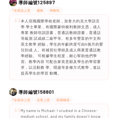
125897
導師編號
*全英語上堂
嚴格
有耐性
本人現職國際學校老師，加拿大約克大學語言
學 學士畢業，有國際蒙特梭利教師文憑，成人
專業 教師培訓證書，普通話教師證書，普通話
等級測 試成績二級甲等。有多年豐富的中文和
英文教學 經驗，學生的年齡跨度可由6個月的嬰
兒到成 人。有補習社導師及成人商業普通話教
學經驗。 可根據學生程度，耐心幫助他們學
習。教學內容 可配合家長意願及學生的學習要
求，以活動教 學、唱遊等多種方式教學，進以
提高學生的學習 動機。
158801
導師編號
*全英語上堂
全英上堂
長期補習
My name is Michael. I studied in a Chinese-
medium school, and my family doesn’t know