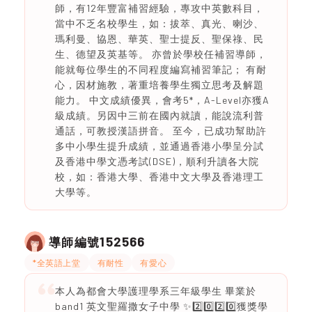
師，有12年豐富補習經驗，專攻中英數科目，
當中不乏名校學生，如：拔萃、真光、喇沙、
瑪利曼、協恩、華英、聖士提反、聖保祿、民
生、德望及英基等。 亦曾於學校任補習導師，
能就每位學生的不同程度編寫補習筆記； 有耐
心，因材施教，著重培養學生獨立思考及解題
能力。 中文成績優異，會考5*，A-Level亦獲A
級成績。另因中三前在國內就讀，能說流利普
通話，可教授漢語拼音。 至今，已成功幫助許
多中小學生提升成績，並通過香港小學呈分試
及香港中學文憑考試(DSE)，順利升讀各大院
校，如：香港大學、香港中文大學及香港理工
大學等。
152566
導師編號
*全英語上堂
有耐性
有愛心
本人為都會大學護理學系三年級學生 畢業於
band1 英文聖羅撒女子中學 ✨2️⃣0️⃣2️⃣0️⃣獲獎學