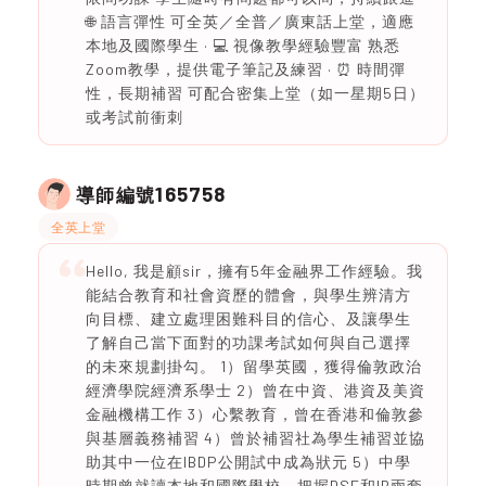
🌐 語言彈性 可全英／全普／廣東話上堂，適應
本地及國際學生 · 💻 視像教學經驗豐富 熟悉
Zoom教學，提供電子筆記及練習 · ⏰ 時間彈
性，長期補習 可配合密集上堂（如一星期5日）
或考試前衝刺
165758
導師編號
全英上堂
Hello, 我是顧sir，擁有5年金融界工作經驗。我
能結合教育和社會資歷的體會，與學生辨清方
向目標、建立處理困難科目的信心、及讓學生
了解自己當下面對的功課考試如何與自己選擇
的未來規劃掛勾。 1）留學英國，獲得倫敦政治
經濟學院經濟系學士 2）曾在中資、港資及美資
金融機構工作 3）心繫教育，曾在香港和倫敦參
與基層義務補習 4）曾於補習社為學生補習並協
助其中一位在IBDP公開試中成為狀元 5）中學
時期曾就讀本地和國際學校，把握DSE和IB兩套