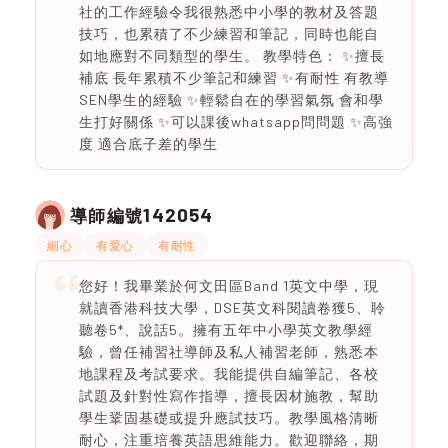
社的工作經驗令我很熟悉中小學的教材及答題
技巧，也累積了不少練習和筆記，同時也能自
如地應對不同類型的學生。 教學特色： ✨擅長
補底 長年累積不少筆記和練習 ✨有耐性 有教導
SEN學生的經驗 ✨輕鬆自在的學習氣氛 會和學
生打好關係 ✨可以課後whatsapp問問題 ✨高強
度 適合底子差的學生
142054
導師編號
細心
有愛心
有耐性
您好！我畢業於何文田區Band 1英文中學，現
就讀香港科技大學，DSE英文科閱讀卷獲5、聆
聽卷5*、說話5。擁有五年中小學英文教學經
驗，曾任補習社導師及私人補習老師，熟悉本
地課程及考試要求。我能提供自編筆記、各校
試題及針對性寫作指導，擅長因材施教，幫助
學生鞏固基礎或提升應試技巧。教學風格清晰
耐心，注重培養英語思維能力。歡迎聯絡，期