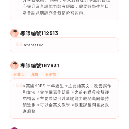
心提升及言語能力頗有經驗，需要時學生的日
常會話及朗讀亦會包括於補習內。
112513
導師編號
interested
167631
導師編號
有愛心
嚴格
有耐性
⭐️英國MBBS 一年級生 ⭐️主要補英文，改善寫作
和文法 ⭐️會準備寫作題目 ⭐️之前有返母校幫師
弟補習 ⭐️主要希望可以幫啲能力較弱嘅同學持
續進步 ⭐️可以全英文教學 ⭐️歡迎課後問書及跟
進服務