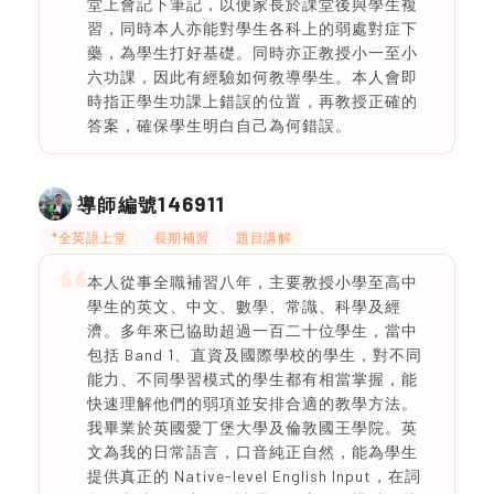
堂上會記下筆記，以便家長於課堂後與學生複
習，同時本人亦能對學生各科上的弱處對症下
藥，為學生打好基礎。同時亦正教授小一至小
六功課，因此有經驗如何教導學生。本人會即
時指正學生功課上錯誤的位置，再教授正確的
答案，確保學生明白自己為何錯誤。
146911
導師編號
*全英語上堂
長期補習
題目講解
本人從事全職補習八年，主要教授小學至高中
學生的英文、中文、數學、常識、科學及經
濟。多年來已協助超過一百二十位學生，當中
包括 Band 1、直資及國際學校的學生，對不同
能力、不同學習模式的學生都有相當掌握，能
快速理解他們的弱項並安排合適的教學方法。
我畢業於英國愛丁堡大學及倫敦國王學院。英
文為我的日常語言，口音純正自然，能為學生
提供真正的 Native-level English Input，在詞