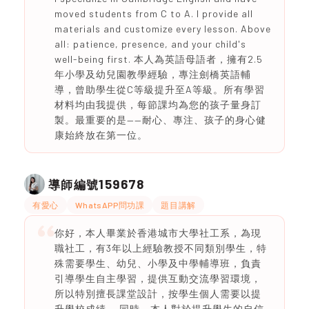
moved students from C to A. I provide all
materials and customize every lesson. Above
all: patience, presence, and your child's
well-being first. 本人為英語母語者，擁有2.5
年小學及幼兒園教學經驗，專注劍橋英語輔
導，曾助學生從C等級提升至A等級。所有學習
材料均由我提供，每節課均為您的孩子量身訂
製。最重要的是——耐心、專注、孩子的身心健
康始終放在第一位。
159678
導師編號
有愛心
WhatsAPP問功課
題目講解
你好，本人畢業於香港城市大學社工系，為現
職社工，有3年以上經驗教授不同類別學生，特
殊需要學生、幼兒、小學及中學輔導班，負責
引導學生自主學習，提供互動交流學習環境，
所以特別擅長課堂設計，按學生個人需要以提
升學校成績。 同時，本人對於提升學生的自信