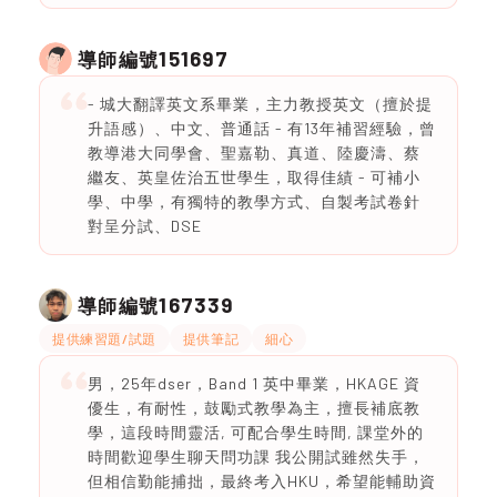
151697
導師編號
- 城大翻譯英文系畢業，主力教授英文（擅於提
升語感）、中文、普通話 - 有13年補習經驗，曾
教導港大同學會、聖嘉勒、真道、陸慶濤、蔡
繼友、英皇佐治五世學生，取得佳績 - 可補小
學、中學，有獨特的教學方式、自製考試卷針
對呈分試、DSE
167339
導師編號
提供練習題/試題
提供筆記
細心
男，25年dser，Band 1 英中畢業，HKAGE 資
優生，有耐性，鼓勵式教學為主，擅長補底教
學，這段時間靈活, 可配合學生時間, 課堂外的
時間歡迎學生聊天問功課 我公開試雖然失手，
但相信勤能捕拙，最終考入HKU，希望能輔助資