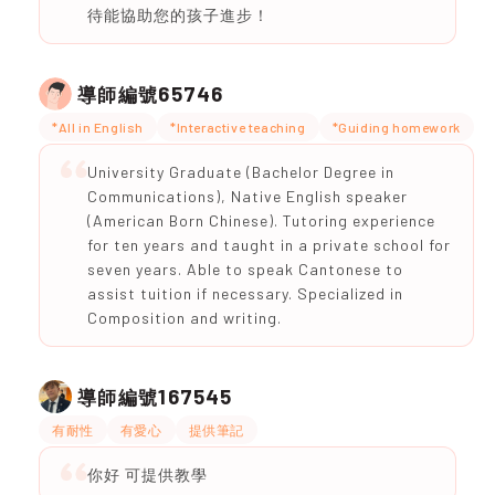
待能協助您的孩子進步！
65746
導師編號
*All in English
*Interactive teaching
*Guiding homework
University Graduate (Bachelor Degree in
Communications), Native English speaker
(American Born Chinese). Tutoring experience
for ten years and taught in a private school for
seven years. Able to speak Cantonese to
assist tuition if necessary. Specialized in
Composition and writing.
167545
導師編號
有耐性
有愛心
提供筆記
你好 可提供教學