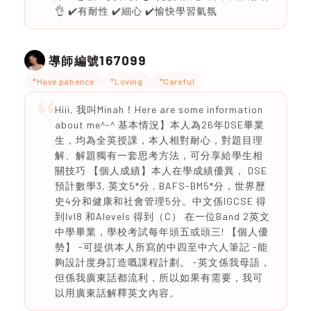
👌 ✔️有耐性 ✔️細心 ✔️愉快學習氣氛
167099
導師編號
*Have patience
*Loving
*Careful
Hiii, 我叫Minah！Here are some information
about me^-^ 基本情況】本人為26年DSE畢業
生，均為全英授課，本人相對耐心，對題目理
解、解題獨有一套思考方法，可分享給學生相
關技巧 【個人成績】本人在學成績優異， DSE
預計數學3, 英文5*分 , BAFS-BM5*分，世界歷
史4分和健康和社會管理5分。中文係IGCSE 得
到lvl8 和Alevels 得到（C） 在一位Band 2英文
中學畢業，學校考試每年頭五或頭三! 【個人優
勢】 -可提供本人所寫的中四至中六人筆記 -能
夠設計度身訂造嘅課程計劃。 -英文係我母語，
但係我廣東話都流利，所以如果有需要，我可
以用廣東話解釋英文內容。