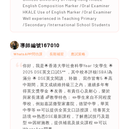
English Composition Marker /Oral Examiner
HKALE Use of English Marker /Oral Examiner
Well experienced in Teaching Primary
/Secondary /International School Students
167010
導師編號
WhatsAPP問功課
長期補習
應試策略
你好，我是🌟香港大學社會科學Year 1女學生 🌟
2025 DSE英文口試5** ，其中校本評核(SBA)為
滿分 🌟 DSE英文閱讀 、聆聽 、寫作皆奪5 🌟高
中期間，英文成績維持級三之內，連續多年奪
得英文獎學金 🌟友善，有責任心及耐心，樂於
與家長溝通 🌈教學特色： ✏️學生來自不同程度
學校，例如嘉諾撒聖家書院，德望中學，華英
中學等 ✏️可以提供全英文口語授課，培養英文
語境 ✏️熟悉DSE最新課程，了解應試技巧及題
型 ✏️因材施教，提供補底及拔尖課程 ✏️可以
WhatsApp問書