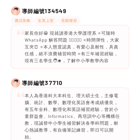
134549
導師編號
應試策略
全英上堂
長期補習
家長你好😁 現就讀香港大學護理系 ⭐️可隨時
WhatsApp 解答問題 🙋‍♀️🙋🏻‍♂️ ⭐️時間彈性，大家
互夾⏰ ⭐️本人態度認真，有愛心及耐性，具責
任感，絕不浪費補習時間 ⭐️有三年補習經驗，
現有三名學生🧑‍🎓，了解中小學教學內容
37710
導師編號
本人為香港科大本科生、理大碩士生，主修電
腦、統計、數學。數理化英語會考成績優良，
有五年全科、數理化和英語補習經驗，曾於小
童群益會、Informatics、再培訓中心等機構任
教，現誠替中小學生補習解決各學科問題，耐
心熱誠教導，有自備筆記練習，即日可以開
始。