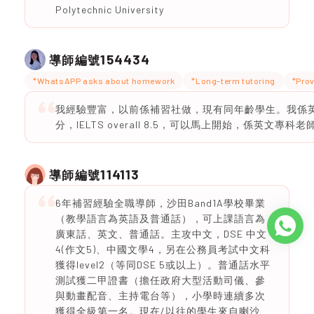
Polytechnic University
154434
導師編號
*WhatsAPP asks about homework
*Long-term tutoring
*Prov
我經驗豐富，以前係補習社做，現有同年齡學生。我係英文
分，IELTS overall 8.5，可以馬上開始，係英文專科老
114113
導師編號
6年補習經驗全職導師，沙田Band1A學校畢業
（教學語言為英語及普通話），可上課語言為
廣東話、英文、普通話。主攻中文，DSE 中文
4(作文5)、中國文學4，另在公務員考試中文科
獲得level2（等同DSE 5或以上）。普通話水平
測試獲二甲證書（擔任政府大型活動司儀、參
與動畫配音、主持電台等），小學時連續多次
獲得全級第一名。現在/以往的學生來自喇沙、