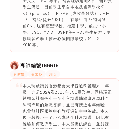
士英文TESOL專業。補習經驗超過8年，善於與
學生溝通，目前學生來自本地及國際學校K1-
K3（phonics），P1-P6（專攻呈分試），F1-
F6（補底/提升/DSE），有學生由P5補習到目
前S4，現有德望學校、福建中學、啟思中小
學、DSC、YCIS、DSHK等P1-S5學生補習，更
協助多名學生插班心儀國際學校，如EFS、
YCIS等。
166616
導師編號
有耐性
有愛心
細心
本人現就讀於香港都會大學普通科護理系一年
級，亦是2024及2025年DSE畢業生。同時現正
於補習社擔任小一至小六功課輔導班及專科全
科輔導班的兼職導師，並已有接近兩年經驗，
也曾於社區服務中心教授過初中中英數。本人
現正教授小一至小六專科全科及功課，因此有
經驗如何教導學生。本人能提供練習，並於課