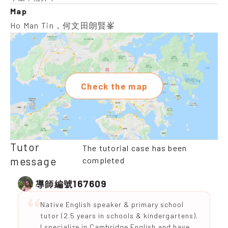
Map
Ho Man Tin，何文田朗賢峯
Check the map
Tutor
The tutorial case has been
message
completed
167609
導師編號
Native English speaker & primary school
tutor (2.5 years in schools & kindergartens).
I specialize in Cambridge English and have