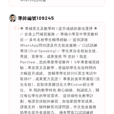
109245
導師編號
🌟 專補英文及數學科 | 提升成績的最佳選擇 🌟
✅ 全港上門補習服務 ✅ 專補小學至中學英數科
目 ✅ 多年名校學生輔導經驗 ✅ 提供課後
WhatsApp問功課及作文批改服務 ✅ 口試訓練
專項 (Oral Speaking) ✅ 學生來自名校如女拔、
男拔、英華等，成果斐然 👋 您好！我是
Matthew，您的專業學習夥伴！ 5年專業補習經
驗，專攻英文及數學，曾協助學生在短時間內
大幅提升成績。 曾輔導學生於DSE英文考試中
取得5*，成果實力見證！ 畢業於拔萃男書院 (頂
尖名校)，並取得英國頂尖大學Exeter碩士學
位。 🎯 我的教學特色 耐心細緻、熱誠投入，關
注每位學生的學習需求。 提供個性化教學計
劃，每課安排額外練習，加強鞏固學習成果。
課後支持：隨時解答功課問題，作文批改服務
助學生提升表達能力。 擁有豐富口試訓練經