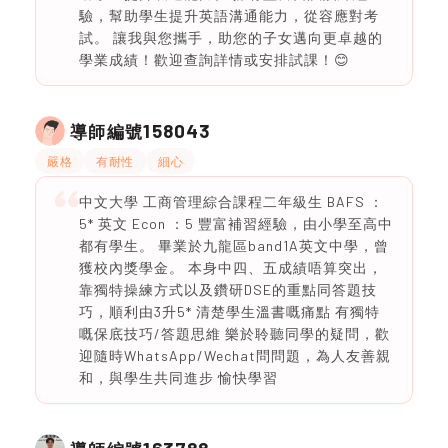
驗，幫助學生提升英語溝通能力，從容應對考
試。 讓我與您攜手，助您的子女邁向更卓越的
學業成績！歡迎查詢詳情或安排試課！😊
158043
導師編號
嚴格
有耐性
細心
中文大學 工商管理綜合課程二年級生 BAFS ：
5* 英文 Econ ：5 豐富補習經驗，由小學至高中
都有學生。 畢業於九龍區band1A英文中學，曾
獲校內獎學金。 本身中四、五成績唔算突出，
靠獨特操練方式以及鑽研DSE的重點同答題技
巧，順利由3升5* 清楚學生溫書嘅痛點 有獨特
嘅保底技巧/答題思維 樂於聆聽同學的疑問，歡
迎隨時WhatsApp/Wechat問問題，為人友善親
和，與學生共同進步 愉快學習