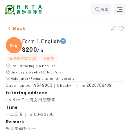
搜索
Male Form 1,English，Ho Man Tin Tuition recommendat
Back
Form 1,English
Engli
$200
/
hr
提供練習題/試題
有耐性
1 to 1 tutoring-Ho Man Tin
One day a week -1.5Hour/cls
Male tutor/Female tutor-University
A349863
2026/06/09
Case number
｜Check-in time
tutoring address
Ho Man Tin,何文田朗賢峯
Time
一二四五｜16:00-20:00
Remark
學生準備升中一