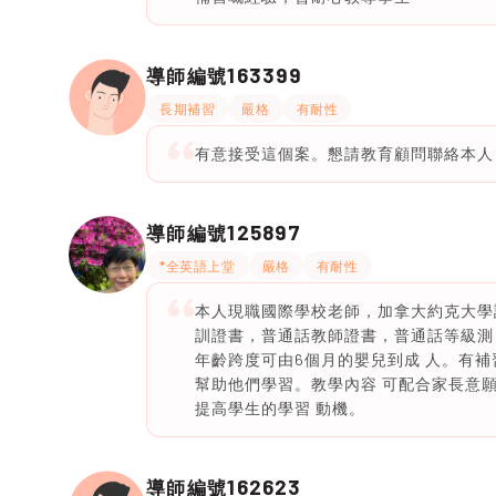
163399
導師編號
長期補習
嚴格
有耐性
有意接受這個案。懇請教育顧問聯絡本人
125897
導師編號
*全英語上堂
嚴格
有耐性
本人現職國際學校老師，加拿大約克大學
訓證書，普通話教師證書，普通話等級測
年齡跨度可由6個月的嬰兒到成 人。有
幫助他們學習。教學內容 可配合家長意
提高學生的學習 動機。
162623
導師編號