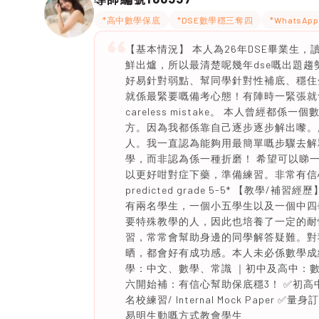
*高中數學保底
*DSE數學穩三奪四
*WhatsA
【基本情況】 本人為26年DSE畢業生
鮮出爐，所以最清楚呢幾年dse嘅出題
好易針對弱點、幫同學針對性補底、穩住
就係最緊要嘅備考心態！有陣時一緊張就
careless mistake。 本人曾
方。因為我都係靠自己逐步逐步解出嚟。
人。我一直認為能夠用最簡單嘅步驟去解
學，而非認為係一種折磨！ 希望可以睇
以更好咁對症下藥，準備練習。非常有信心
predicted grade 5-5* 【教
有兩名學生，一個小五學生以及一個中四
要特殊教學的人，因此也培養了一定的耐
習，常常會幫助身邊的同學解答疑難。對
晒，都會好有成功感。本人未必係數學成績最
學：中文、數學、常識 ｜初中及高中：數學
六開始補：有信心幫助保底穩3！ ✅初高中數學10
名校練習/ Internal Mock Pape
易明生動嘅方式教會學生