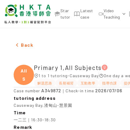
Star
Latest
Video
tutor
case
Teaching
Female Primary 1,All Subjects，Causeway Bay Tuit
Back
Primary 1,All Subjects
All
1 to 1 tutoring-Causeway Bay
One day a we
S
解題思路
長期補習
互動教學
指導功課
提
A349872
2026/07/06
Case number
｜Check-in time
tutoring address
Causeway Bay,渣甸山-慧景園
Time
一二三｜16:30-18:30
Remark