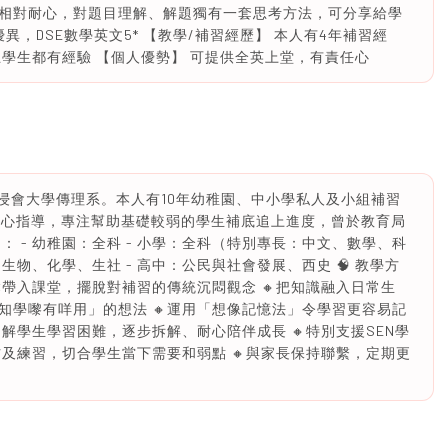
相對耐心，對題目理解、解題獨有一套思考方法，可分享給學
異，DSE數學英文5* 【教學/補習經歷】 本人有4年補習經
學生都有經驗 【個人優勢】 可提供全英上堂，有責任心
香港浸會大學傳理系。本人有10年幼稚園、中小學私人及小組補習
學生，耐心指導，專注幫助基礎較弱的學生補底追上進度，曾於教育局
 - 幼稚園：全科 - 小學：全科（特別專長：中文、數學、科
生物、化學、生社 - 高中：公民與社會發展、西史 🧠 教學方
鬆帶入課堂，擺脫對補習的傳統沉悶觀念 🔸把知識融入日常生
知學嚟有咩用」的想法 🔸運用「想像記憶法」令學習更容易記
了解學生學習困難，逐步拆解、耐心陪伴成長 🔸特別支援SEN學
材及練習，切合學生當下需要和弱點 🔸與家長保持聯繫，定期更