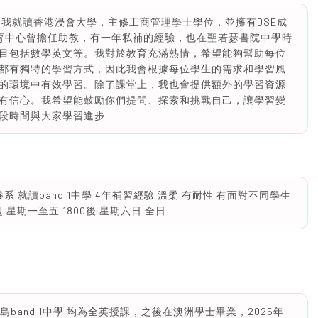
 我就讀香港浸會大學，主修工商管理學士學位，並擁有DSE成
在教育中心曾擔任助教，有一年私補的經驗，也在聖若瑟書院中學時
目包括數學英文等。我對於教育充滿熱情，希望能夠幫助每位
都有獨特的學習方式，因此我會根據每位學生的需求和學習風
的環境中有效學習。除了課堂上，我也會提供額外的學習資源
有信心。我希望能鼓勵你們提問、探索和挑戰自己，讓學習變
段時間與大家學習進步
 就讀band 1中學 4年補習經驗 溫柔 有耐性 有面對不同學生
 星期一至五 1800後 星期六日 全日
島band 1中學 均為全英授課，之後在澳洲學士畢業，2025年