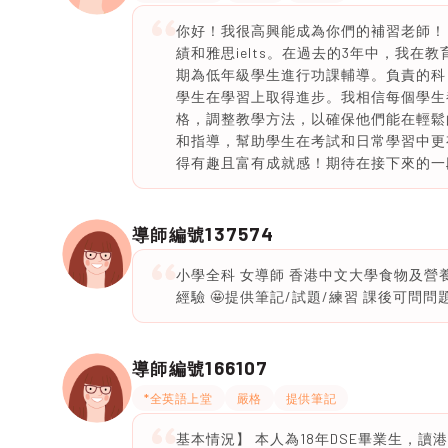
你好！我很高興能成為你們的補習老師！
績和雅思ielts。在過去的3年中，我
期為低年級學生進行功課輔導。負責的科
學生在學習上取得進步。我相信每個學生
格，調整教學方法，以確保他們能在輕鬆
和指導，幫助學生在考試和日常學習中更
得有趣且富有成就感！期待在接下來的一
137574
導師編號
小學全科 女導師 香港中文大學食物及營養系
經驗 🤩提供筆記/試題/練習 課後可問問題
166107
導師編號
*全英語上堂
嚴格
提供筆記
基本情況】 本人為18年DSE畢業生，讀港