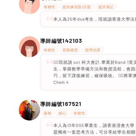
有耐性
提供練習題/試題
提供筆記
本人為25年dse考生，現就讀香港大學
142103
導師編號
有耐性
長期補習
指導功課
🙆‍♀️現就讀 ust 科大會計,畢業於Ban
生，掌握教學準備方法和教授流程，會因材
巧，留下課後練習，確保吸收。 🙆‍♀️將軍澳區 🙆‍
Chem 4
167521
導師編號
嚴格
細心
有耐性
本人為13年DSE畢業生，讀香港浸會大
題獨有一套思考方法，可分享給學生相關技