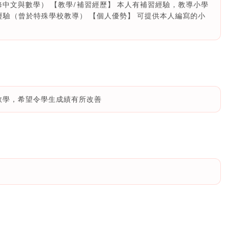
中文與數學） 【教學/補習經歷】 本人有補習經驗，教導小學
經驗（曾於特殊學校教導） 【個人優勢】 可提供本人編寫的小
教學，希望令學生成績有所改善