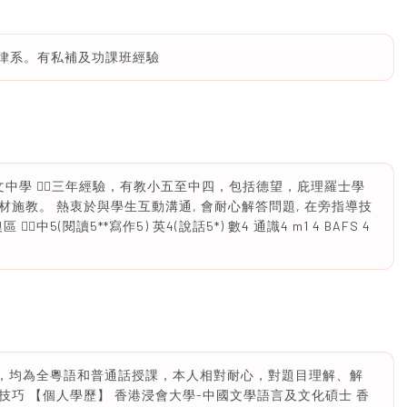
法律系。有私補及功課班經驗
d 1英文中學 🙆‍♀️三年經驗，有教小五至中四，包括德望，庇理羅士學
施教。 熱衷於與學生互動溝通, 會耐心解答問題, 在旁指導技
♀️中5(閱讀5**寫作5) 英4(說話5*) 數4 通識4 m1 4 BAFS 4
學，均為全粵語和普通話授課，本人相對耐心，對題目理解、解
巧 【個人學歷】 香港浸會大學-中國文學語言及文化碩士 香