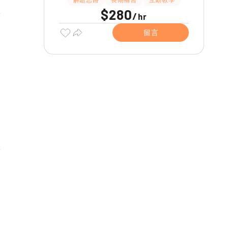
$280
/
hr
留言