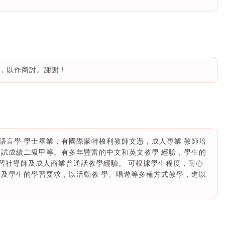
，以作商討。謝謝！
語言學 學士畢業，有國際蒙特梭利教師文憑，成人專業 教師培
 試成績二級甲等。有多年豐富的中文和英文教學 經驗，學生的
補習社導師及成人商業普通話教學經驗。 可根據學生程度，耐心
願及學生的學習要求，以活動教 學、唱遊等多種方式教學，進以