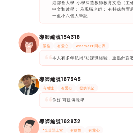
港都會大學-小學深造教師教育文憑（主修
中文和數學； 為現職老師； 有特殊教育
一至小六個人筆記
154318
導師編號
嚴格
有愛心
WhatsAPP問功課
本人有多年私補/功課班經驗，重點針對
167545
導師編號
有耐性
有愛心
提供筆記
你好 可提供教學
162832
導師編號
*全英語上堂
有耐性
有愛心