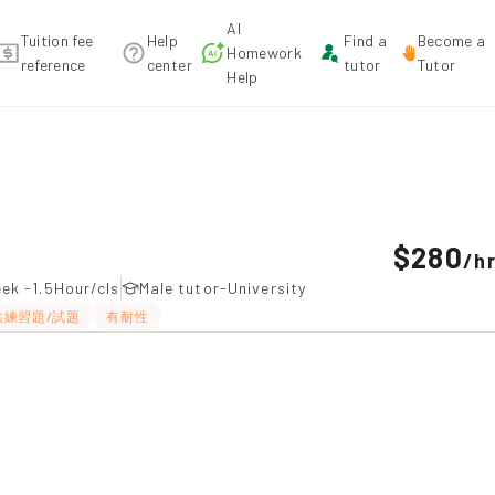
AI
Tuition fee
Help
Find a
Become a
Homework
reference
center
tutor
Tutor
Help
ion recommendation
$280
/
h
ek -1.5Hour/cls
Male tutor-University
供練習題/試題
有耐性