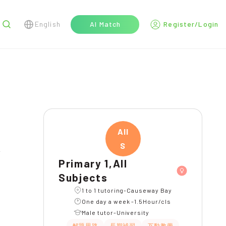
English
AI Match
Register/Login
r
All
S
Primary 1,All
Subjects
1 to 1 tutoring-Causeway Bay
One day a week -1.5Hour/cls
Male tutor-University
解題思路
長期補習
互動教學