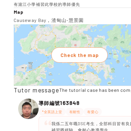
有滬江小學補習此學校的導師優先
Map
Causeway Bay，渣甸山-慧景園
Check the map
Tutor message
The tutorial case has been com
163848
導師編號
*全英語上堂
有耐性
有愛心
我係二五年嘅DSE考生，全部科目皆有良好
補習嘅經驗，會耐心教導學生