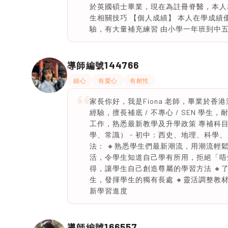
於英國碩士畢業，現在為註冊脊醫，本人
生相關技巧 【個人成績】 本人在學成績優
驗，有大量補充練習 由小學一年班到中五
144766
導師編號
細心
有愛心
有耐性
家長你好，我是Fiona 老師，畢業於
經驗，擅長補底 / 不專心 / SEN 
工作，熟悉最新教學及升學政策 專補科目：
學、常識） - 初中：西史、地理、科學、 
法： 🔸熟悉學生們最新潮流，用潮流輕
活，令學生知道自己學有所用，拒絕「唔
得，讓學生自己創造尊屬的學習方法 🔸
生，發揮學生的獨有長處 🔸靈活調整教
新學習進度
166557
導師編號