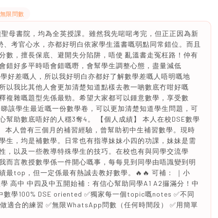
pp無限問數
，讀聖母書院，均為全英授課。雖然我先啱啱考完，但正正因為新
趨勢、考官心水，亦都好明白依家學生溫書嘅弱點同常錯位。而且
分數，擅長保底、避開失分陷阱，唔使 亂溫書走冤枉路！仲有
會錯好多平時唔會錯嘅嘢，會幫學生調整心態，盡量減低
經都係一個數學好差嘅人，所以我好明白亦都好了解數學差嘅人唔明嘅地
所以我比其他人會更加清楚知道點樣去教一啲數底冇咁好嘅
釋複雜嘅題型先係最勁。希望大家都可以鍾意數學，享受數
一睇該學生最近嘅一份數學卷，可以更加清楚知道學生問題，可
幫助數底唔好的人穩3奪4。 【個人成績】 本人在校DSE數學
學/補習經歷】 本人曾有三個月的補習經驗，曾幫助初中生補習數學。現時
學生，均是補數學。日常也有指導妹妹小四的功課，妹妹是需
性，以及一些教導特殊學生的技巧。在校也有與同學交流學
我而言教授數學係一件開心嘅事，每每見到同學由唔識變到明
top，但一定係最有熱誠去教好數學。🔥🔥 可補： ｜小
 高中 中四及中五開始補：有信心幫助同學A1 A2攞滿分！中
0% DSE oriented ✅獨家每一個topic嘅notes ✅不同
r ✅量身訂做適合的練習 ✅無限WhatsApp問數（任何時間段） ✅用簡單