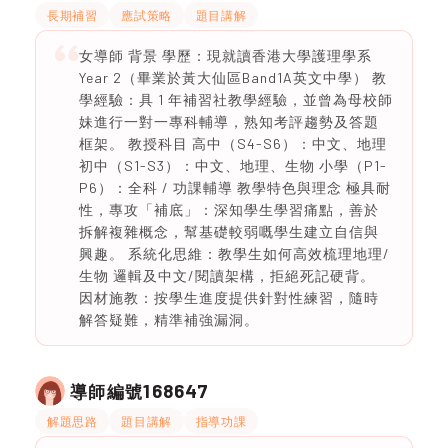
長期補習
應試策略
題目講解
女導師 背景 學歷：現就讀香港大學護理學系
Year 2（畢業於黃大仙區Band1A英文中學） 教
學經驗：具 1 年補習社教學經驗，並曾為母校師
妹進行一對一專科輔導，熟知考評趨勢及答題
框架。 教授科目 高中（S4-S6）：中文、地理
初中（S1-S3）：中文、地理、生物 小學（P1-
P6）：全科 / 功課輔導 教學特色與理念 極具耐
性，專攻「補底」：深知學生學習痛點，善於
拆解複雜概念，幫基礎較弱嘅學生建立自信與
興趣。 系統化思維：教學生如何高效梳理地理/
生物 邏輯及中文/閱讀架構，拒絕死記硬背。
因材施教：按學生進度提供針對性練習，隨時
解答疑難，精準補強漏洞。
168647
導師編號
解題思路
題目講解
指導功課