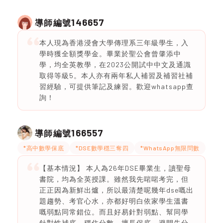
146657
導師編號
本人現為香港浸會大學傳理系三年級學生，入
學時獲全額獎學金。畢業於聖公會曾肇添中
學，均全英教學，在2023公開試中中文及通識
取得等級5。本人亦有兩年私人補習及補習社補
習經驗，可提供筆記及練習。歡迎whatsapp查
詢！
166557
導師編號
*高中數學保底
*DSE數學穩三奪四
*WhatsApp無限問數
【基本情況】 本人為26年DSE畢業生，讀聖母
書院，均為全英授課。雖然我先啱啱考完，但
正正因為新鮮出爐，所以最清楚呢幾年dse嘅出
題趨勢、考官心水，亦都好明白依家學生溫書
嘅弱點同常錯位。而且好易針對弱點、幫同學
針對性補底、穩住分數，擅長保底、避開失分