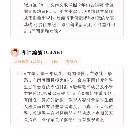
能力強 Dse中文作文取得5️⃣ 2年補習經驗 曾就
讀於觀塘區Band 1英文中學，現修讀創意寫作
及電影藝術學科 具備清晰傳授學科知識的堅實
基礎 可提供筆記✓ 粵語普通話流利✓ 課堂外可
wts問問題和功課✓
143351
導師編號
提供教琴（音樂）
細心
有愛心
⭐️在學大學三年級生，時間彈性，主修社工學
系，有耐性而且極之細心，會為不同程度的學
生提供合適的學習計劃 ⭐️數年教導幼兒及小學
生經驗(包括補習及樂器) ⭐️【優勢】注重互動，
有耐性，良好的計劃，教學內容將會按學生個
人程度而獨立調整學習進度。 ⭐真正全天候教
學，歡迎學生在補習時間外問功課 ⭐定期與家
長溝通，確保家長了解學生所有教學進度