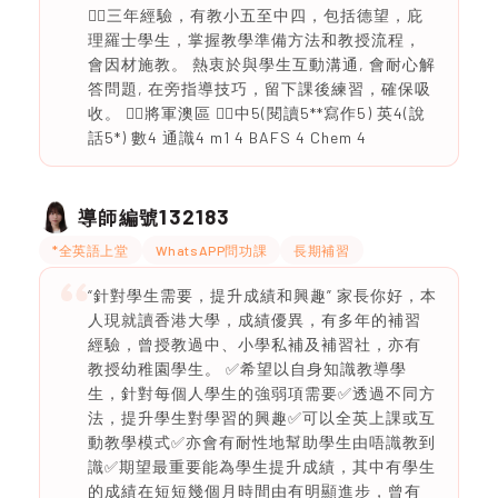
🙆‍♀️三年經驗，有教小五至中四，包括德望，庇
理羅士學生，掌握教學準備方法和教授流程，
會因材施教。 熱衷於與學生互動溝通, 會耐心解
答問題, 在旁指導技巧，留下課後練習，確保吸
收。 🙆‍♀️將軍澳區 🙆‍♀️中5(閱讀5**寫作5) 英4(說
話5*) 數4 通識4 m1 4 BAFS 4 Chem 4
132183
導師編號
*全英語上堂
WhatsAPP問功課
長期補習
“針對學生需要，提升成績和興趣” 家長你好，本
人現就讀香港大學，成績優異，有多年的補習
經驗，曾授教過中、小學私補及補習社，亦有
教授幼稚園學生。 ✅希望以自身知識教導學
生，針對每個人學生的強弱項需要✅透過不同方
法，提升學生對學習的興趣✅可以全英上課或互
動教學模式✅亦會有耐性地幫助學生由唔識教到
識✅期望最重要能為學生提升成績，其中有學生
的成績在短短幾個月時間由有明顯進步，曾有