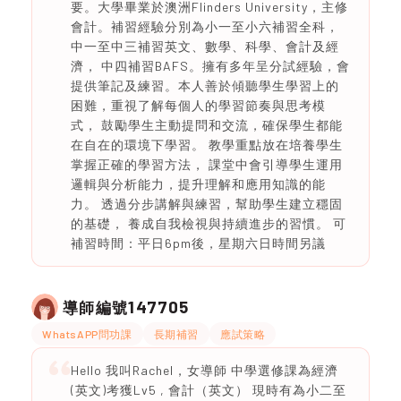
要。大學畢業於澳洲Flinders University，主修
會計。補習經驗分別為小一至小六補習全科，
中一至中三補習英文、數學、科學、會計及經
濟， 中四補習BAFS。擁有多年呈分試經驗，會
提供筆記及練習。本人善於傾聽學生學習上的
困難，重視了解每個人的學習節奏與思考模
式， 鼓勵學生主動提問和交流，確保學生都能
在自在的環境下學習。 教學重點放在培養學生
掌握正確的學習方法， 課堂中會引導學生運用
邏輯與分析能力，提升理解和應用知識的能
力。 透過分步講解與練習，幫助學生建立穩固
的基礎， 養成自我檢視與持續進步的習慣。 可
補習時間：平日6pm後，星期六日時間另議
147705
導師編號
WhatsAPP問功課
長期補習
應試策略
Hello 我叫Rachel，女導師 中學選修課為經濟
(英文)考獲Lv5 , 會計（英文） 現時有為小二至