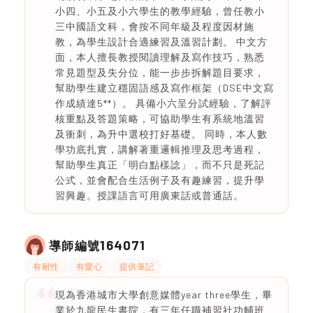
小四、小五及小六學生的教學經驗，曾任教小
三中國語文科，會按不同年級及程度因材施
教，為學生設計合適練習及溫習計劃。 中文方
面，本人擅長教授閱讀理解及寫作技巧，熟悉
常見題型及失分位，能一步步拆解題目要求，
幫助學生建立穩固語感及寫作框架（DSE中文寫
作成績達5**）。 具備小六呈分試經驗，了解評
核重點及答題策略，可協助學生有系統地溫習
及衝刺，為升中選校打好基礎。 同時，本人數
學功底扎實，講解著重邏輯推理及思考過程，
幫助學生真正「明白點樣諗」，而不只是死記
公式，並會配合生活例子及有趣練習，提升學
習興趣。授課語言可用廣東話或普通話。
164071
導師編號
有耐性
有愛心
提供筆記
現為香港城市大學創意媒體year three學生，畢
業於九龍民生書院，有三年任職補習社功輔班