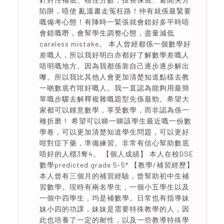
陷阱，唔使 亂溫書走冤枉路！仲有就係最緊要
嘅備考心態！有陣時一緊張就會錯好多平時唔
會錯嘅嘢，會幫學生調整心態，盡量減低
careless mistake。 本人曾經都係一個數學好
差嘅人，所以我好明白亦都好了解數學差嘅人
唔明嘅地方。因為我都係靠自己逐步逐步解出
嚟。所以我比其他人會更加清楚知道點樣去教
一啲數底冇咁好嘅人。我一直認為能夠用最簡
單嘅步驟去解釋複雜嘅題型先係最勁。希望大
家都可以鍾意數學，享受數學，而非認為係一
種折磨！ 希望可以睇一睇該學生最近嘅一份數
學卷，可以更加清楚知道學生問題，可以更好
咁對症下藥，準備練習。非常有信心幫助數底
唔好的人穩3奪4。 【個人成績】 本人在校DSE
數學predicted grade 5-5* 【教學/補習經歷】
本人曾有三個月的補習經驗，曾幫助初中生補
習數學。現時有兩名學生，一個小五學生以及
一個中四學生，均是補數學。日常也有指導妹
妹小四的功課，妹妹是需要特殊教學的人，因
此也培養了一定的耐性，以及一些教導特殊學