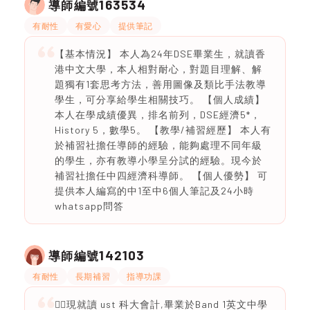
163534
導師編號
有耐性
有愛心
提供筆記
【基本情況】 本人為24年DSE畢業生，就讀香
港中文大學，本人相對耐心，對題目理解、解
題獨有1套思考方法，善用圖像及類比手法教導
學生，可分享給學生相關技巧。 【個人成績】
本人在學成績優異，排名前列，DSE經濟5*，
History 5，數學5。 【教學/補習經歷】 本人有
於補習社擔任導師的經驗，能夠處理不同年級
的學生，亦有教導小學呈分試的經驗。現今於
補習社擔任中四經濟科導師。 【個人優勢】 可
提供本人編寫的中1至中6個人筆記及24小時
whatsapp問答
142103
導師編號
有耐性
長期補習
指導功課
🙆‍♀️現就讀 ust 科大會計,畢業於Band 1英文中學