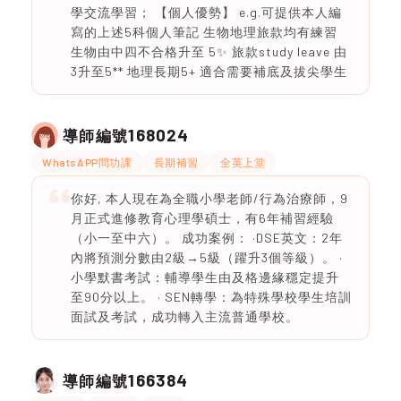
學交流學習； 【個人優勢】 e.g.可提供本人編
寫的上述5科個人筆記 生物地理旅款均有練習
生物由中四不合格升至 5✨ 旅款study leave 由
3升至5** 地理長期5+ 適合需要補底及拔尖學生
168024
導師編號
WhatsAPP問功課
長期補習
全英上堂
你好, 本人現在為全職小學老師/行為治療師，9
月正式進修教育心理學碩士，有6年補習經驗
（小一至中六）。 成功案例： ·DSE英文：2年
內將預測分數由2級→5級（躍升3個等級）。 ·
小學默書考試：輔導學生由及格邊緣穩定提升
至90分以上。 · SEN轉學：為特殊學校學生培訓
面試及考試，成功轉入主流普通學校。
166384
導師編號