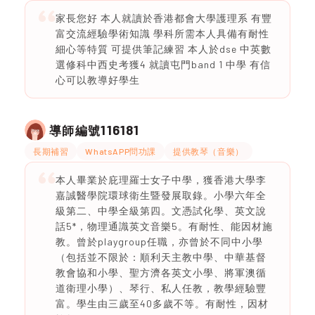
家長您好 本人就讀於香港都會大學護理系 有豐
富交流經驗學術知識 學科所需本人具備有耐性
細心等特質 可提供筆記練習 本人於dse 中英數
選修科中西史考獲4 就讀屯門band 1 中學 有信
心可以教導好學生
116181
導師編號
長期補習
WhatsAPP問功課
提供教琴（音樂）
本人畢業於庇理羅士女子中學，獲香港大學李
嘉誠醫學院環球衛生暨發展取錄。小學六年全
級第二、中學全級第四。文憑試化學、英文說
話5*，物理通識英文音樂5。有耐性、能因材施
教。曾於playgroup任職，亦曾於不同中小學
（包括並不限於：順利天主教中學、中華基督
教會協和小學、聖方濟各英文小學、將軍澳循
道衛理小學）、琴行、私人任教，教學經驗豐
富。學生由三歲至40多歲不等。有耐性，因材