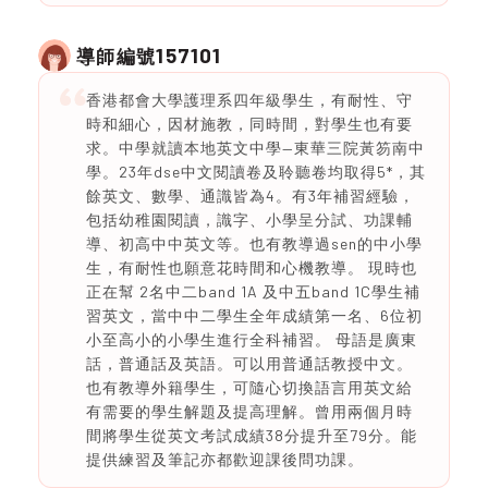
157101
導師編號
香港都會大學護理系四年級學生，有耐性、守
時和細心，因材施教，同時間，對學生也有要
求。中學就讀本地英文中學—東華三院黃笏南中
學。23年dse中文閱讀卷及聆聽卷均取得5*，其
餘英文、數學、通識皆為4。有3年補習經驗，
包括幼稚園閱讀，識字、小學呈分試、功課輔
導、初高中中英文等。也有教導過sen的中小學
生，有耐性也願意花時間和心機教導。 現時也
正在幫 2名中二band 1A 及中五band 1C學生補
習英文，當中中二學生全年成績第一名、6位初
小至高小的小學生進行全科補習。 母語是廣東
話，普通話及英語。可以用普通話教授中文。
也有教導外籍學生，可隨心切換語言用英文給
有需要的學生解題及提高理解。曾用兩個月時
間將學生從英文考試成績38分提升至79分。能
提供練習及筆記亦都歡迎課後問功課。