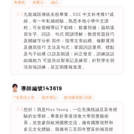
有耐性
有愛心
細心
九龍城區傳統名校畢業，DSE 中文科考獲5*成
績，有一年私補經驗，熟悉本地小學中文課
程，可全面輔導以下範疇： 默書預備：協助溫
習生字、詞語、句式 閱讀理解：教授答題技巧
及關鍵字分析 寫作：指導文章結構、修辭運用
及擴寫技巧 文法及句式：鞏固詞語運用、標點
及句子結構 口語及朗讀：糾正發音，訓練說話
組織能力 可提供自製筆記及練習，針對學生弱
項加強訓練，並定期匯報進度。
143619
導師編號
*全英語上堂
提供筆記
提供練習題/試題
您好！我是Miss Yeung，一位充滿熱誠且富有經
驗的女導師，畢業於香港浸會大學視覺藝術
系，並曾參與歐洲國際交流，擁有國際視野和
多元文化體驗。我擁有三至四年豐富的補習經