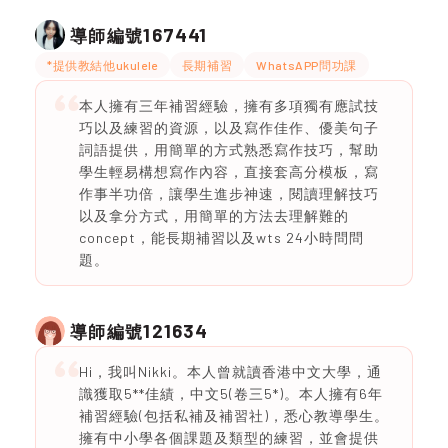
167441
導師編號
*提供教結他ukulele
長期補習
WhatsAPP問功課
本人擁有三年補習經驗，擁有多項獨有應試技
巧以及練習的資源，以及寫作佳作、優美句子
詞語提供，用簡單的方式熟悉寫作技巧，幫助
學生輕易構想寫作內容，直接套高分模板，寫
作事半功倍，讓學生進步神速，閱讀理解技巧
以及拿分方式，用簡單的方法去理解難的
concept，能長期補習以及wts 24小時問問
題。
121634
導師編號
Hi，我叫Nikki。本人曾就讀香港中文大學，通
識獲取5**佳績，中文5(卷三5*)。本人擁有6年
補習經驗(包括私補及補習社)，悉心教導學生。
擁有中小學各個課題及類型的練習，並會提供