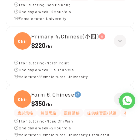
1 to 1 tutoring-San Po Kong
One day a week -2Hour/cls
Female tutor-University
Primary 4,Chinese(小四)
Chine
$220
/
hr
1 to 1 tutoring-North Point
One day a week -1.5Hour/cls
Male tutor/Female tutor-University
Form 6,Chinese
Chine
$350
/
hr
應試策略
解題思路
題目講解
提供練習題/試題
有耐性
1 to 1 tutoring-Ngau Chi Wan
One day a week -2Hour/cls
Male tutor/Female tutor-University Graduated