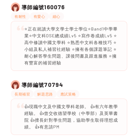
160076
導師編號
有耐性
有愛心
細心
⭐️正在就讀大學文學士學士學位⭐️Band1中學畢
業⭐️中文科DSE總成績Lv5 ⭐️寫作卷成績Lv5 ⭐️
高中修讀中國文學科 ⭐️熟悉中文科各種技巧 ⭐️
小組及私人補習社經驗 ⭐️擁有各個課題筆記 ⭐️
耐心解答學生問題、課後問書及跟進服務 ⭐️擁
有豐富的補習經驗
70794
導師編號
長期補習
解題思路
應試策略
👍現職中文及中國文學科老師。 👍有六年教學
經驗。 👍曾交收德望學校（中學部）及英華書
院 👍擅長針對學生問題，協助學生取得理想成
績。 👍有意請PM