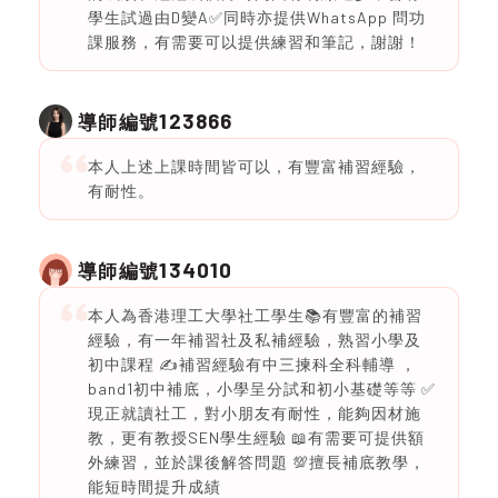
學生試過由D變A✅同時亦提供WhatsApp 問功
課服務，有需要可以提供練習和筆記，謝謝！
123866
導師編號
本人上述上課時間皆可以，有豐富補習經驗，
有耐性。
134010
導師編號
本人為香港理工大學社工學生📚有豐富的補習
經驗，有一年補習社及私補經驗，熟習小學及
初中課程 ✍️補習經驗有中三揀科全科輔導 ，
band1初中補底，小學呈分試和初小基礎等等 ✅
現正就讀社工，對小朋友有耐性，能夠因材施
教，更有教授SEN學生經驗 📖有需要可提供額
外練習，並於課後解答問題 💯擅長補底教學，
能短時間提升成績