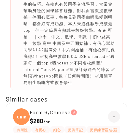
生的技巧。在校也有與同學交流學習，常常會
幫助身邊的同學解答疑難。對我而言教授數學
係一件開心嘅事，每每見到同學由唔識變到明
晒，都會好有成功感。本人未必係數學成績最
top，但一定係最有熱誠去教好數學。🔥🔥 可
補： ｜小學：中文、數學、常識 ｜初中及高
中：數學 高中 中四及中五開始補：有信心幫助
同學A1 A2攞滿分！中六開始補：有信心幫助保
底穩3！ ✅初高中數學100% DSE oriented ✅獨
家每一個topic嘅notes ✅不同名校練習/
Internal Mock Paper ✅量身訂做適合的練習 ✅
無限WhatsApp問數（任何時間段） ✅用簡單
易明生動嘅方式教會學生
Similar cases
Form 6,Chinese
Chine
$280
/
hr
有耐性
有愛心
細心
提供筆記
提供練習題/試題
課程