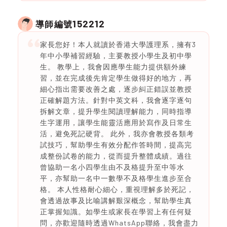
152212
導師編號
家長您好！本人就讀於香港大學護理系，擁有3
年中小學補習經驗，主要教授小學生及初中學
生。 教學上，我會因應學生能力提供額外練
習，並在完成後先肯定學生做得好的地方，再
細心指出需要改善之處，逐步糾正錯誤並教授
正確解題方法。針對中英文科，我會逐字逐句
拆解文章，提升學生閱讀理解能力，同時指導
生字運用，讓學生能靈活應用於寫作及日常生
活，避免死記硬背。 此外，我亦會教授各類考
試技巧，幫助學生有效分配作答時間，提高完
成整份試卷的能力，從而提升整體成績。過往
曾協助一名小四學生由不及格提升至中等水
平，亦幫助一名中一數學不及格學生進步至合
格。 本人性格耐心細心，重視理解多於死記，
會透過故事及比喻講解艱深概念，幫助學生真
正掌握知識。如學生或家長在學習上有任何疑
問，亦歡迎隨時透過WhatsApp聯絡，我會盡力