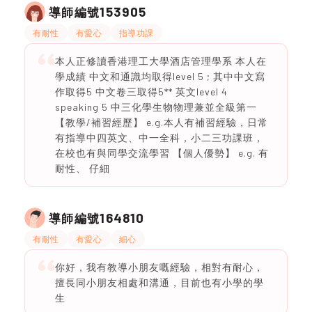
153905
導師編號
有耐性
有愛心
指導功課
本人正修讀香港理工大學酒店管理學系 本人在
學成績 中文和通識均取得level 5 ; 其中中文寫
作取得5 中文卷三取得5** 英文level 4
speaking 5 中三化學生物物理兼並全級第一
【教學/補習經歷】 e.g.本人有補習經驗，日常
有指導中四英文、中一全科，小二三功課班，
在校也有與同學交流學習 【個人優勢】 e.g. 有
耐性、 仔細
164810
導師編號
有耐性
有愛心
細心
你好，我有教導小朋友嘅經驗，相對有耐心，
擅長同小朋友相處和溝通，目前也有小學的學
生