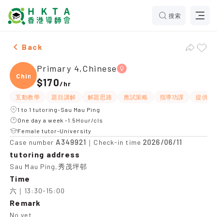
搜索
Female Primary 4,Chinese，Sau Mau Ping Tuition rec
Back
Primary 4,Chinese
Chine
$170
/
hr
互動教學
題目講解
解題思路
應試策略
指導功課
提供練
1 to 1 tutoring-Sau Mau Ping
One day a week -1.5Hour/cls
Female tutor-University
A349921
2026/06/11
Case number
｜Check-in time
tutoring address
Sau Mau Ping,秀茂坪邨
Time
六｜13:30-15:00
Remark
No yet