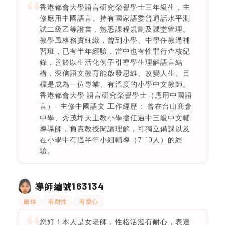
香港都會大學語言研究榮譽學士三年級生，主
修應用中國語言。持有國家語委普通話水平測
試二級乙等證書，熟悉課程規劃及課堂管理。
教學風格務實細緻，曾到小學、中學任教過補
習班，已有半年經驗，當中也有性罪行查核紀
錄，善於以生活化例子引導學生理解語言結
構，深信語文教育能啟發思維、改變人生。目
標是成為一位專業、有溫度的小學中文教師。
香港都會大學 語言研究榮譽學士（應用中國語
言）– 主修中國語文 工作經歷： 曾在台山商會
中學、秀茂坪天主教小學擔任過中三級中文輔
導導師，負責教授閱讀理解，可獨立備課以及
在小學中有過半年小組輔導（7-10人）的經
驗。
163134
導師編號
嚴格
有耐性
有愛心
您好！本人是女老師，性格活潑有耐心，表達