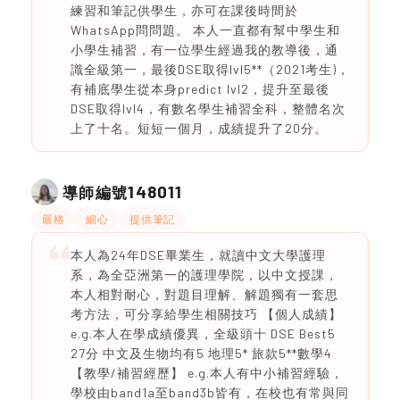
練習和筆記供學生，亦可在課後時間於
WhatsApp問問題。 本人一直都有幫中學生和
小學生補習，有一位學生經過我的教導後，通
識全級第一，最後DSE取得lvl5**（2021考生)，
有補底學生從本身predict lvl2，提升至最後
DSE取得lvl4，有數名學生補習全科，整體名次
上了十名。短短一個月，成績提升了20分。
148011
導師編號
嚴格
細心
提供筆記
本人為24年DSE畢業生，就讀中文大學護理
系，為全亞洲第一的護理學院，以中文授課，
本人相對耐心，對題目理解、解題獨有一套思
考方法，可分享給學生相關技巧 【個人成績】
e.g.本人在學成績優異，全級頭十 DSE Best5
27分 中文及生物均有5 地理5* 旅款5**數學4
【教學/補習經歷】 e.g.本人有中小補習經驗，
學校由band1a至band3b皆有，在校也有常與同