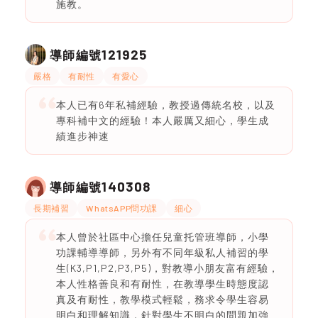
施教。
121925
導師編號
嚴格
有耐性
有愛心
本人已有6年私補經驗，教授過傳統名校，以及
專科補中文的經驗！本人嚴厲又細心，學生成
績進步神速
140308
導師編號
長期補習
WhatsAPP問功課
細心
本人曾於社區中心擔任兒童托管班導師，小學
功課輔導導師，另外有不同年級私人補習的學
生(K3,P1,P2,P3,P5)，對教導小朋友富有經驗，
本人性格善良和有耐性，在教導學生時態度認
真及有耐性，教學模式輕鬆，務求令學生容易
明白和理解知識，針對學生不明白的問題加強