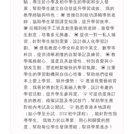
驗，專注於小學及初中學生的學術和全人發
展，幫助學生建立自信並提升學習成效。 我的
教學經驗與特色： 💟 曾擔任到校功課輔導班老
師，協助學生鞏固課堂知識，提升學習效率。
💟 任職到校手工班及創意藝術班老師，激發學
生創意，培養多元興趣。 💟 提供一對一私人補
習，針對學生個別需要，設計個人化學習計
劃。 💟 擅長教授小學全科及初中英文、數學等
科目，提供清晰易懂的自製筆記及練習。 💟 教
學風格耐心、溫柔且具啟發性，特別喜愛與小
朋友互動，營造輕鬆愉快的學習氛圍。 💟 注重
學生的學習動機與自信心培養，幫助他們從根
本上愛上學習。 額外優勢： 💡 透過視覺藝術背
景，我善於將創意元素融入教學，設計有趣的
學習活動，提升學生參與度。 💡 可提供度身訂
造的教程、模擬試題及考試技巧，幫助學生應
對校內考試及公開試。 💡 熟悉香港本地課程
（如小學呈分試、DSE初中課程），能針對性指
導學生。 我致力於以專業、用心和關愛的態
度，幫助每位學生發揮潛能，取得學業進步！