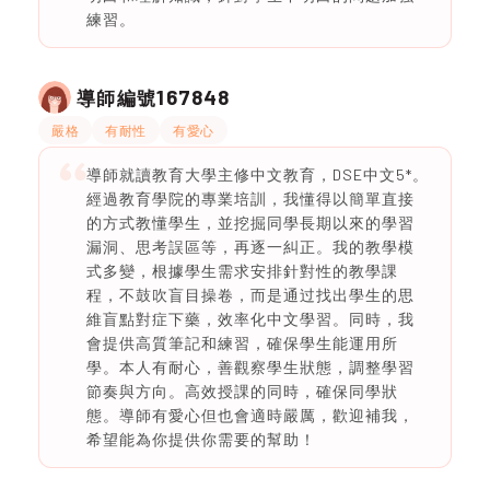
練習。
167848
導師編號
嚴格
有耐性
有愛心
導師就讀教育大學主修中文教育，DSE中文5*。
經過教育學院的專業培訓，我懂得以簡單直接
的方式教懂學生，並挖掘同學長期以來的學習
漏洞、思考誤區等，再逐一糾正。我的教學模
式多變，根據學生需求安排針對性的教學課
程，不鼓吹盲目操卷，而是通过找出學生的思
維盲點對症下藥，效率化中文學習。同時，我
會提供高質筆記和練習，確保學生能運用所
學。本人有耐心，善觀察學生狀態，調整學習
節奏與方向。高效授課的同時，確保同學狀
態。導師有愛心但也會適時嚴厲，歡迎補我，
希望能為你提供你需要的幫助！