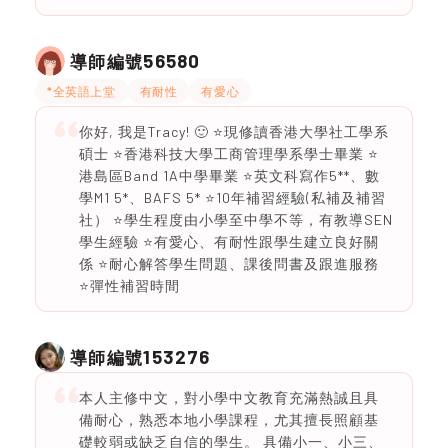
56580
導師編號
*全英語上堂
有耐性
有愛心
你好, 我是Tracy! 🙂 ⭐️現修讀香港大學社工學系
碩士 ⭐️香港科技大學工商管理學系學士畢業 ⭐️
港島區Band 1A中學畢業 ⭐️英文科寫作5**、數
學M1 5*、BAFS 5* ⭐️10年補習經驗(私補及補習
社） ⭐️學生程度由小學至中學不等，有教導SEN
學生經驗 ⭐️有愛心、有耐性跟學生建立良好關
係 ⭐️耐心解答學生問題、課後問書及跟進服務
⭐️彈性補習時間
153276
導師編號
本人主修中文，對小學中文教育充滿熱誠且具
備耐心，熟悉本地小學課程，尤其擅長照顧基
礎較弱或缺乏自信的學生。 具備小一、小三、