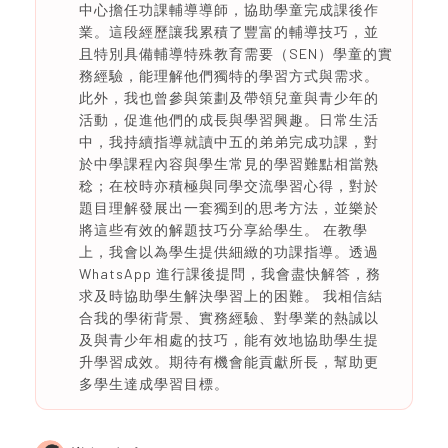
中心擔任功課輔導導師，協助學童完成課後作
業。這段經歷讓我累積了豐富的輔導技巧，並
且特別具備輔導特殊教育需要（SEN）學童的實
務經驗，能理解他們獨特的學習方式與需求。
此外，我也曾參與策劃及帶領兒童與青少年的
活動，促進他們的成長與學習興趣。日常生活
中，我持續指導就讀中五的弟弟完成功課，對
於中學課程內容與學生常見的學習難點相當熟
稔；在校時亦積極與同學交流學習心得，對於
題目理解發展出一套獨到的思考方法，並樂於
將這些有效的解題技巧分享給學生。 在教學
上，我會以為學生提供細緻的功課指導。透過
WhatsApp 進行課後提問，我會盡快解答，務
求及時協助學生解決學習上的困難。 我相信結
合我的學術背景、實務經驗、對學業的熱誠以
及與青少年相處的技巧，能有效地協助學生提
升學習成效。期待有機會能貢獻所長，幫助更
多學生達成學習目標。