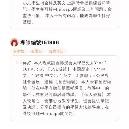
小六學生補全科及英文 上課時會提供練習和筆
記，學生亦可於whatsapp問課業上的問題，會
盡快回覆。 本人十分有耐心，能夠為學生打好
基礎。
151896
導師編號
有耐性
有愛心
提供筆記
你好, 本人現就讀香港浸會大學歷史系Year 2,
cGPA: 3.38 【DSE成績】 中國歷史：5** 中
文：4 經濟(中文)：4 英文：3 數學：3 公民與
社會發展：達標 【補習經驗】 本人未有補習經
驗，但在中學有擔任朋輩輔導員，教導中一的
學生，亦有與同學討論功課。 【個人優勢】 本
人較耐心，會細心地教導學生。也會提供筆記
及功課，分享自己獨有的學習方法給學生，在
課後可經whatsapp問問題。