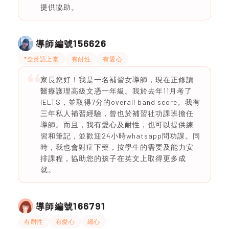
提供協助。
156626
導師編號
*全英語上堂
有耐性
有愛心
家長您好！我是一名補習女導師，現在正修讀
醫療護理高級文憑一年級。我於去年11月考了
IELTS，並取得7分的overall band score。我有
三年私人補習經驗，曾也於補習社功課班擔任
導師。而且，我有愛心及耐性，也可以提供練
習和筆記，並歡迎24小時whatsapp問功課。同
時，我也會對症下藥，按學生的需要及能力安
排課程，協助您的孩子在英文上取得更多成
就。
166791
導師編號
有耐性
有愛心
細心