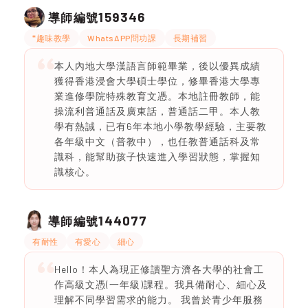
159346
導師編號
*趣味教學
WhatsAPP問功課
長期補習
本人內地大學漢語言師範畢業，後以優異成績
獲得香港浸會大學碩士學位，修畢香港大學專
業進修學院特殊教育文憑。本地註冊教師，能
操流利普通話及廣東話，普通話二甲。本人教
學有熱誠，已有6年本地小學教學經驗，主要教
各年級中文（普教中），也任教普通話科及常
識科，能幫助孩子快速進入學習狀態，掌握知
識核心。
144077
導師編號
有耐性
有愛心
細心
Hello！本人為現正修讀聖方濟各大學的社會工
作高級文憑(一年級)課程。我具備耐心、細心及
理解不同學習需求的能力。 我曾於青少年服務