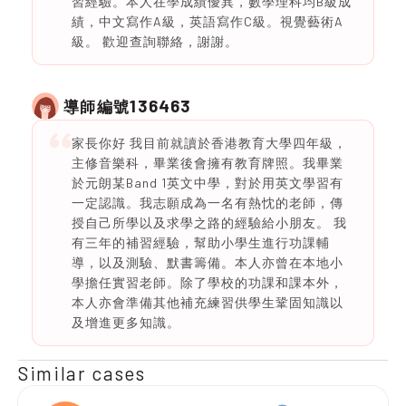
習經驗。本人在學成績優異，數學理科均B級成
績，中文寫作A級，英語寫作C級。視覺藝術A
級。 歡迎查詢聯絡，謝謝。
136463
導師編號
家長你好 我目前就讀於香港教育大學四年級，
主修音樂科，畢業後會擁有教育牌照。我畢業
於元朗某Band 1英文中學，對於用英文學習有
一定認識。我志願成為一名有熱忱的老師，傳
授自己所學以及求學之路的經驗給小朋友。 我
有三年的補習經驗，幫助小學生進行功課輔
導，以及測驗、默書籌備。本人亦曾在本地小
學擔任實習老師。除了學校的功課和課本外，
本人亦會準備其他補充練習供學生鞏固知識以
及增進更多知識。
Similar cases