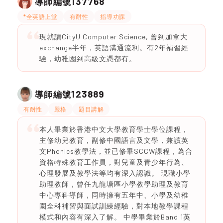
137768
導師編號
*全英語上堂
有耐性
指導功課
現就讀CityU Computer Science, 曾到加拿大
exchange半年，英語溝通流利。有2年補習經
驗，幼稚園到高級文憑都有。
123889
導師編號
有耐性
嚴格
題目講解
本人畢業於香港中文大學教育學士學位課程，
主修幼兒教育，副修中國語言及文學，兼讀英
文Phonics教學法，並已修畢SCCW課程，為合
資格特殊教育工作員，對兒童及青少年行為、
心理發展及教學法等均有深入認識。 現職小學
助理教師，曾任九龍塘區小學教學助理及教育
中心專科導師，同時擁有五年中、小學及幼稚
園全科補習與面試訓練經驗，對本地教學課程
模式和內容有深入了解。 中學畢業於Band 1英