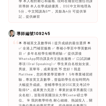
學 本人相對耐心和嚴格, 現時在補習社擔任功課
班導師 本人在學成績優異， DSE中文和地理為
5分，中文閲讀為5**， 其餘為4分 可提供筆
記，提供練習
109245
導師編號
🌟 專補英文及數學科 | 提升成績的最佳選擇 🌟
✅ 全港上門補習服務 ✅ 專補小學至中學英數科
目 ✅ 多年名校學生輔導經驗 ✅ 提供課後
WhatsApp問功課及作文批改服務 ✅ 口試訓練
專項 (Oral Speaking) ✅ 學生來自名校如女拔、
男拔、英華等，成果斐然 👋 您好！我是
Matthew，您的專業學習夥伴！ 5年專業補習經
驗，專攻英文及數學，曾協助學生在短時間內
大幅提升成績。 曾輔導學生於DSE英文考試中
取得5*，成果實力見證！ 畢業於拔萃男書院 (頂
尖名校)，並取得英國頂尖大學Exeter碩士學
位。 🎯 我的教學特色 耐心細緻、熱誠投入，關
注每位學生的學習需求。 提供個性化教學計