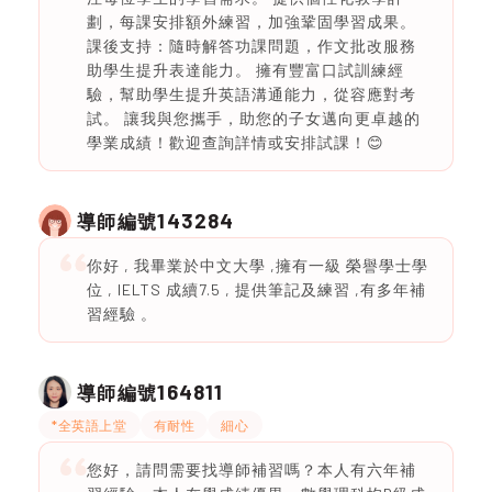
劃，每課安排額外練習，加強鞏固學習成果。
課後支持：隨時解答功課問題，作文批改服務
助學生提升表達能力。 擁有豐富口試訓練經
驗，幫助學生提升英語溝通能力，從容應對考
試。 讓我與您攜手，助您的子女邁向更卓越的
學業成績！歡迎查詢詳情或安排試課！😊
143284
導師編號
你好 , 我畢業於中文大學 ,擁有一級 榮譽學士學
位 , IELTS 成續7.5 , 提供筆記及練習 ,有多年補
習經驗 。
164811
導師編號
*全英語上堂
有耐性
細心
您好，請問需要找導師補習嗎？本人有六年補