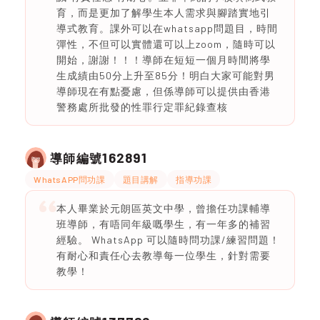
育，而是更加了解學生本人需求與腳踏實地引
導式教育。課外可以在whatsapp問題目，時間
彈性，不但可以實體還可以上zoom，隨時可以
開始，謝謝！！！導師在短短一個月時間將學
生成績由50分上升至85分！明白大家可能對男
導師現在有點憂慮，但係導師可以提供由香港
警務處所批發的性罪行定罪紀錄查核
162891
導師編號
WhatsAPP問功課
題目講解
指導功課
本人畢業於元朗區英文中學，曾擔任功課輔導
班導師，有唔同年級嘅學生，有一年多的補習
經驗。 WhatsApp 可以隨時問功課/練習問題！
有耐心和責任心去教導每一位學生，針對需要
教學！