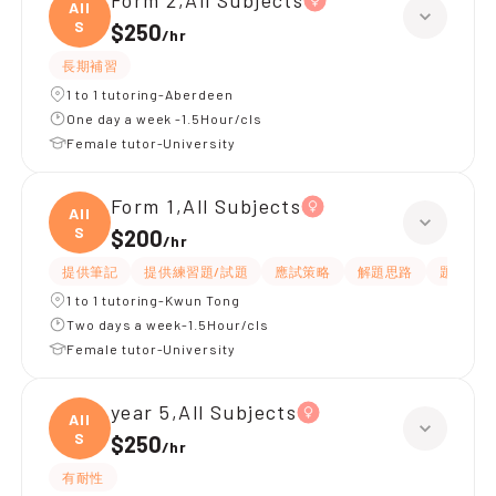
Form 2,All Subjects
All
S
$250
/
hr
長期補習
1 to 1 tutoring-Aberdeen
One day a week -1.5Hour/cls
Female tutor-University
Form 1,All Subjects
All
S
$200
/
hr
提供筆記
提供練習題/試題
應試策略
解題思路
題目講解
1 to 1 tutoring-Kwun Tong
Two days a week-1.5Hour/cls
Female tutor-University
year 5,All Subjects
All
S
$250
/
hr
有耐性