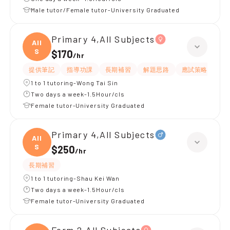
Male tutor/Female tutor-University Graduated
Primary 4,All Subjects
All
S
$170
/
hr
提供筆記
指導功課
長期補習
解題思路
應試策略
提
1 to 1 tutoring-Wong Tai Sin
Two days a week-1.5Hour/cls
Female tutor-University Graduated
Primary 4,All Subjects
All
S
$250
/
hr
長期補習
1 to 1 tutoring-Shau Kei Wan
Two days a week-1.5Hour/cls
Female tutor-University Graduated