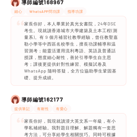
168967
導師編號
細心
WhatsAPP問功課
指導功課
家長你好，本人畢業於真光女書院，24年DSE
考生。現就讀香港城市大學建築及土本工程(測
量系)。有 9 個月補習社教學經驗，曾任教聖嘉
勒小學等中西區名校學生，擅長功課輔導和温
習測考；能靈活運用流利粵語、英語及普通話
授課，態度細心耐性，善於引導學生自主思
考；課後更提供針對性練習、模擬試卷及
WhatsApp 隨時答疑，全方位協助學生鞏固基
礎、提升成績。
162177
導師編號
提供筆記
有耐性
有愛心
家長你好，我現就讀浸大英文系一年級，有小
學私補經驗。我對題目理解、解題獨有一套思
考方法，可分享給學生相關技巧。同時可根據