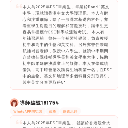
本人為2025年DSE畢業生，畢業於Band 1英文
中學，現就讀香港中文大學護理系。本人有耐
心和注重細節，除了一般課本基礎內容外，亦
着重學生對題目的理解和答題技巧，讓學生更
容易掌握應付DSE和學校測驗考試。 本人有一
年補習經驗，曾任一年補習社導師，負責教授
初中和高中的生物和英文科。另外亦曾任兼職
私補補習老師，教授中六學生。就讀中學期間
亦曾擔任課後輔導學長和英文學生大使，協助
初中師弟妹解決課業上的疑難。本人在學成績
優異，高中時曾屢次獲得生物科第一名，在DSE
中的生物、英文和地理等多個科目分別取得5，
其中英文分卷更取得5*
161754
導師編號
WhatsAPP問功課
嚴格
解題思路
本人為2025年DSE畢業生， 就讀於香港浸會大