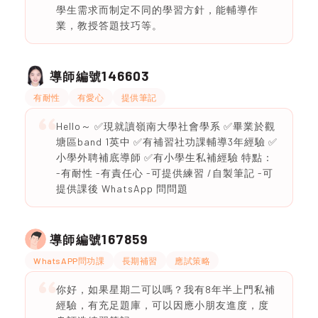
學生需求而制定不同的學習方針，能輔導作
業，教授答題技巧等。
146603
導師編號
有耐性
有愛心
提供筆記
Hello～ ✅現就讀嶺南大學社會學系 ✅畢業於觀
塘區band 1英中 ✅有補習社功課輔導3年經驗 ✅
小學外聘補底導師 ✅有小學生私補經驗 特點：
-有耐性 -有責任心 -可提供練習 /自製筆記 -可
提供課後 WhatsApp 問問題
167859
導師編號
WhatsAPP問功課
長期補習
應試策略
你好，如果星期二可以嗎？我有8年半上門私補
經驗，有充足題庫，可以因應小朋友進度，度