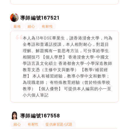
167521
導師編號
嚴格
細心
有耐性
本人為13年DSE畢業生，讀香港浸會大學，均為
全粵語和普通話授課，本人相對耐心，對題目
理解、解題獨有一套思考方法，可分享給學生
相關技巧 【個人學歷】 香港浸會大學-中國文
學語言及文化碩士 香港都會大學-小學深造教師
教育文憑（主修中文與數學） 【教學/補習經
歷】 本人有補習經驗，教導小學中文和數學；
為現職老師； 有特殊教育經驗（曾於特殊學校
教導） 【個人優勢】 可提供本人編寫的小一至
小六個人筆記
167558
導師編號
細心
有耐性
提供練習題/試題