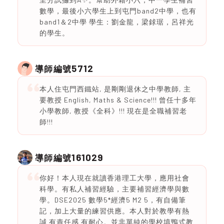
數學，最後小六學生上到屯門band2中學，也有
band1＆2中學 學生：劉金龍，梁銶琚，呂祥光
的學生。
5712
導師編號
本人住屯門西鐵站, 是剛剛退休之中學教師, 主
要教授 English, Maths & Science!!! 曾任十多年
小學教師, 教授《全科》!!! 現在是全職補習老
師!!!
161029
導師編號
你好！本人現在就讀香港理工大學，應用社會
科學。有私人補習經驗，主要補習經濟學與數
學。DSE2025 數學5*經濟5 M2 5，有自備筆
記，加上大量的練習供應。本人對於教學有熱
誠 有責任感 有耐心。並非單純的學校填鴨式教