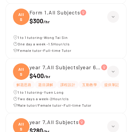
Form 1,All Subjects
All
S
$300
/
hr
1 to 1 tutoring-Wong Tai Sin
One day a week -1.5Hour/cls
Female tutor-Full-time Tutor
year 7,All Subjects|year 6,All Subjects
All
S
$400
/
hr
解題思路
題目講解
課程設計
互動教學
提供筆記
嚴
1 to 1 tutoring-Yuen Long
Two days a week-2Hour/cls
Male tutor/Female tutor-Full-time Tutor
year 7,All Subjects
All
S
$280
/
hr