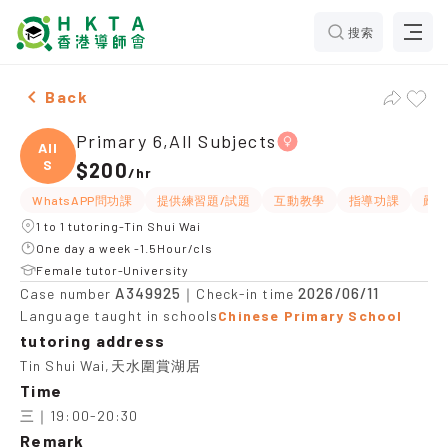
搜索
Female Primary 6,All Subjects，Tin Shui Wai Tuition 
Back
Primary 6,All Subjects
All
S
$200
/
hr
WhatsAPP問功課
提供練習題/試題
互動教學
指導功課
嚴
1 to 1 tutoring-Tin Shui Wai
One day a week -1.5Hour/cls
Female tutor-University
A349925
2026/06/11
Case number
｜Check-in time
Language taught in schools
Chinese Primary School
tutoring address
Tin Shui Wai,天水圍賞湖居
Time
三｜19:00-20:30
Remark