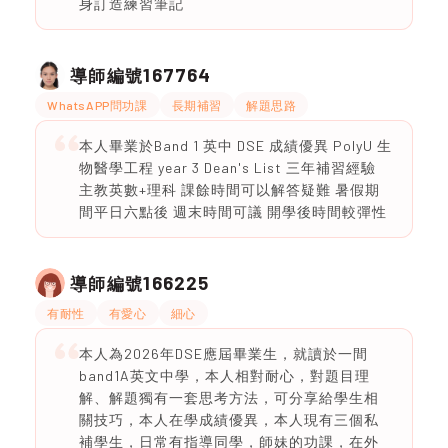
身訂造練習筆記
167764
導師編號
WhatsAPP問功課
長期補習
解題思路
本人畢業於Band 1 英中 DSE 成績優異 PolyU 生
物醫學工程 year 3 Dean's List 三年補習經驗
主教英數+理科 課餘時間可以解答疑難 暑假期
間平日六點後 週末時間可議 開學後時間較彈性
166225
導師編號
有耐性
有愛心
細心
本人為2026年DSE應屆畢業生，就讀於一間
band1A英文中學，本人相對耐心，對題目理
解、解題獨有一套思考方法，可分享給學生相
關技巧，本人在學成績優異，本人現有三個私
補學生，日常有指導同學，師妹的功課，在外