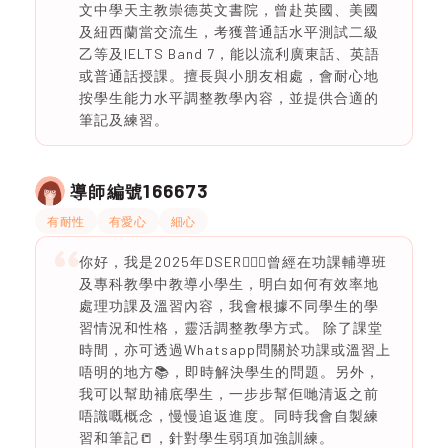
文中學天主教崇德英文書院，曾赴英國、美國
及紐西蘭當交流生，考獲普通話水平測試二級
乙等及IELTS Band 7，能以流利廣東話、英語
或普通話授課。擅長與小朋友相處，會耐心地
按學生能力水平調整教學內容，並提供合適的
筆記及練習。
166673
導師編號
有耐性
有愛心
細心
你好，我是2025年DSER🙋🏻‍♀️曾經在功課輔導班
及專科教學中教導小學生，明白如何有效率地
處理功課及溫習內容，我會根據不同學生的學
習情況和性格，靈活調整教學方式。 除了課堂
時間，亦可透過Whatsapp問關於功課或溫習上
唔明的地方📚，即時解決學生的問題。另外，
我可以幫助補底學生，一步步幫佢哋清返之前
唔識嘅概念，慢慢追返進度。同時我會自製練
習和筆記📒，針對學生弱項加強訓練。