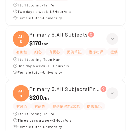
1 to 1 tutoring-Tai Po
Two days a week-1.5Hour/cls
Female tutor-University
Primary 5,All Subjects
All
S
$170
/
hr
有耐性
細心
有愛心
提供筆記
指導功課
提供練習題/
1 to 1 tutoring-Tuen Mun
One day a week -1.5Hour/cls
Female tutor-University
Primary 5,All Subjects|Primary 4,All S
All
S
$200
/
hr
有愛心
有耐性
提供練習題/試題
提供筆記
1 to 1 tutoring-Tai Po
Three days a week-2Hour/cls
Female tutor-University