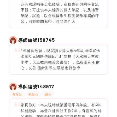
亦有功課輔導班嘅經驗，在校也有與同學交流
學習；可提供本人編寫的個人筆記，以及補習
筆記，試題，以會根據學生程度製作專屬的練
習，同時時間充裕，時間彈性大
158745
導師編號
4年補習經驗，現就讀香港大學4年級 畢業於天
水圍及元朗區傳統band 1學校（天水圍天主教
小學，天主教崇德英文書院），成績優異 有耐
心，友善 能針對學生弱點進行教導
148917
導師編號
有耐性
有愛心
細心
家長你好！本人現時就讀護理系四年級。有3年
私補經驗，亦曾在補習社工作2年，有豐富的補
習經驗，在中學時曾擔任2年課後學長，教導及