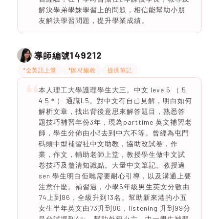
解決學弟學妹學習上的問題，相信能幫助小朋
友解決學習問題，提升學業成績。
149212
導師編號
*全英語上堂
*因材施教
提供筆記
本人理工大學護理學生大三。中文 level5 （ 5
4 5＊） 通識L5。對中文有自己見解，明白如何
解析文章，找出背後意思來解答題目，熟悉答
題技巧補習年份3年，現為parttime 英文補習老
師，學生分佈由小3去到中六不等。曾經為屯門
碼頭中型補習社中文助教，協助改試卷，作
業，作文，輔助老師上堂，教授學生做中文試
卷技巧及釐清知識點。大量中文筆記。教授過
sen 學生明白佢哋需要耐心引導，以及溝通上要
注意什麼。補習過，小學5年級男生英文分數由
74上到86，全級升到13名。幫助新來港的小五
女生半年英文由73升到86，listening 升到99分
呈分試攞到A✨️。幫助外籍小六，中一學生補習