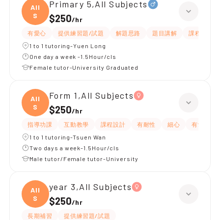
Primary 5,All Subjects
All
S
$250
/
hr
有愛心
提供練習題/試題
解題思路
題目講解
課程設計
1 to 1 tutoring-Yuen Long
One day a week -1.5Hour/cls
Female tutor-University Graduated
Form 1,All Subjects
All
S
$250
/
hr
指導功課
互動教學
課程設計
有耐性
細心
有愛心
1 to 1 tutoring-Tsuen Wan
Two days a week-1.5Hour/cls
Male tutor/Female tutor-University
year 3,All Subjects
All
S
$250
/
hr
長期補習
提供練習題/試題